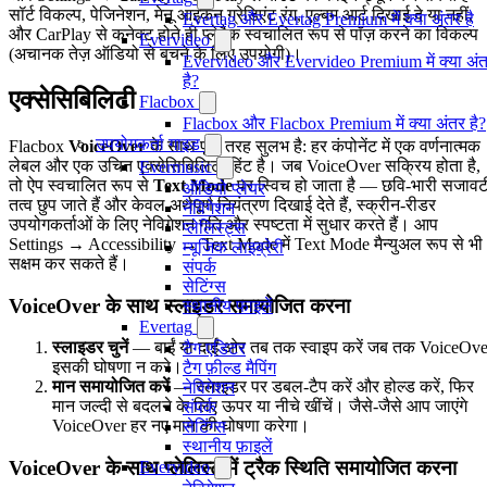
सॉर्ट विकल्प, पेजिनेशन, मेनू आइकन ग्रेडिएंट रंग, एल्बम आर्ट दिखाई दे या नहीं,
Evertag और Evertag Premium में क्या अंतर है
और CarPlay से कनेक्ट होते ही प्लेबैक स्वचालित रूप से पॉज़ करने का विकल्प
Evervideo
(अचानक तेज़ ऑडियो से बचने के लिए उपयोगी)।
Evervideo और Evervideo Premium में क्या अं
है?
एक्सेसिबिलिटी
Flacbox
Flacbox और Flacbox Premium में क्या अंतर है?
उपयोगकर्ता गाइड
Flacbox
VoiceOver
के साथ पूरी तरह सुलभ है: हर कंपोनेंट में एक वर्णनात्मक
लेबल और एक उचित एक्सेसिबिलिटी हिंट है। जब VoiceOver सक्रिय होता है,
Evermusic
तो ऐप स्वचालित रूप से
Text Mode
पर स्विच हो जाता है — छवि-भारी सजावट
ऑडियो प्लेयर
तत्व छुप जाते हैं और केवल अर्थपूर्ण नियंत्रण दिखाई देते हैं, स्क्रीन-रीडर
नेविगेशन
उपयोगकर्ताओं के लिए नेविगेशन गति और स्पष्टता में सुधार करते हैं। आप
प्लेलिस्ट्स
Settings → Accessibility → Text Mode में Text Mode मैन्युअल रूप से भी
म्यूजिक लाइब्रेरी
सक्षम कर सकते हैं।
संपर्क
सेटिंग्स
VoiceOver के साथ स्लाइडर समायोजित करना
स्थानीय फाइलें
Evertag
स्लाइडर चुनें
— बाईं या दाईं ओर तब तक स्वाइप करें जब तक VoiceOve
टैग एडिटर
इसकी घोषणा न करे।
टैग फ़ील्ड मैपिंग
मान समायोजित करें
— स्लाइडर पर डबल-टैप करें और होल्ड करें, फिर
नेविगेशन
मान जल्दी से बदलने के लिए ऊपर या नीचे खींचें। जैसे-जैसे आप जाएंगे
संपर्क
VoiceOver हर नए मान की घोषणा करेगा।
सेटिंग्स
स्थानीय फ़ाइलें
VoiceOver के साथ प्लेलिस्ट में ट्रैक स्थिति समायोजित करना
Evervideo