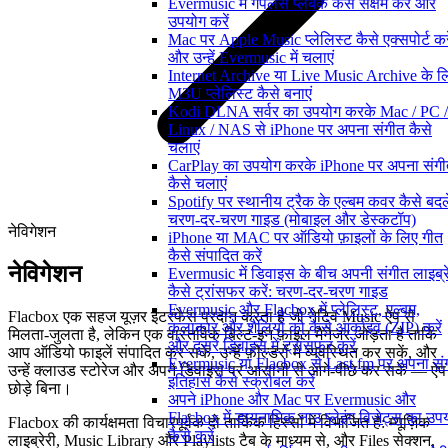
Evermusic में गैपलेस प्लेबैक कैसे सक्षम करें और
उपयोग करें
Mac पर Apple Music प्लेलिस्ट कैसे एक्सपोर्ट करे
और उन्हें Evermusic में चलाएं
Internet Archive या Live Music Archive के ल
M3U प्लेलिस्ट कैसे बनाएं
Kodi DLNA सर्वर का उपयोग करके Mac / PC /
Linux / NAS से iPhone पर अपना संगीत कैसे
चलाएं
CarPlay का उपयोग करके iPhone पर अपना संग
कैसे चलाएं
Spotify पर स्थानीय ट्रैक के एल्बम कवर कैसे बदले
चरण-दर-चरण गाइड (मोबाइल और डेस्कटॉप)
नेविगेशन
iPhone या MAC पर ऑडियो फ़ाइलों के लिए गीत
कैसे संपादित करें
नेविगेशन
Evermusic में डिवाइस के बीच अपनी संगीत लाइब्र
कैसे ट्रांसफर करें: चरण-दर-चरण गाइड
Evermusic और Flacbox में प्लेलिस्ट, एल्बम,
Flacbox एक सहज यूज़र इंटरफेस प्रदान करता है जो नेटिव Music ऐप से
कलाकार और शैलियों को कैसे आर्काइव (ZIP) करें
मिलता-जुलता है, लेकिन एक वास्तविक बिल्ट-इन फ़ाइल मैनेजर जोड़ता है ताकि
और दूसरे डिवाइस में ट्रांसफर करें
आप ऑडियो फाइलें संपादित कर सकें, उन्हें फ़ोल्डरों में व्यवस्थित कर सकें, और
Evermusic या Flacbox से Last.fm पर अपना सं
उन्हें क्लाउड स्टोरेज और अपने डिवाइस पर आसानी से आगे-पीछे कर सकें — ऐप
इतिहास कैसे स्क्रोबल करें
छोड़े बिना।
अपने iPhone और Mac पर Evermusic और
Flacbox में डायनामिक नाउ प्लेइंग विजेट्स का उप
Flacbox की कार्यक्षमता विचारपूर्वक दो तार्किक हिस्सों में विभाजित है: म्यूज़िक
कैसे करें
लाइब्रेरी, Music Library और Playlists टैब के माध्यम से, और Files सेक्शन,