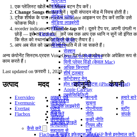
नेविगेशन
प्लेलिस्ट
एक प्लेलिस्ट खोलें और
More
बटन टैप करें।
फाइलें
Change Songs Order
चुनें। सूची संपादन मोड में स्विच होती है।
मीडिया प्लेयर
ट्रैक शीर्षक के पास reorder indicator आइकन पर टैप करें ताकि उसे
मीडिया लाइब्रेरी
फोकस मिले।
सेटिंग्स
reorder indicator पर
Double-tap
करें। दूसरे टैप पर, अपनी उंगली न
Flacbox
छोड़ें — इसे तब तक होल्ड करें जब तक आप एक ध्वनि न सुनें जो इंगित क
कि सेल को स्थानांतरित करने के लिए तैयार है।
ऑडियो प्लेयर
आप अब सेल को उसकी नई स्थिति में ले जा सकते हैं।
नेविगेशन
सेक्शन
अन्य कंपोनेंट सिस्टम-प्रदत्त VoiceOver पैटर्न का उपयोग करके अपेक्षित रूप से
iPhone पर मिनी प्लेयर
काम करते हैं।
मिनी प्लेयर विंडो (केवल Mac)
अधिक क्रियाएँ
Last updated on
फ़रवरी 1, 2020
शीर्ष टूलबार
कॉन्टेक्स्ट मेनू
उत्पाद
मदद
कानूनी
कंपनी
होम स्क्रीन विजेट्स (iPhone & iPad)
Apple CarPlay
एक्सेसिबिलिटी
Evervideo
अक्सर पूछे
कानूनी
हमारे बारे
प्लेलिस्ट्स
Evermusic
जाने वाले
सूचना
में
म्यूज़िक लाइब्रेरी
Evertag
प्रश्न
गोपनीयता
ब्लॉग
संपर्क
Flacbox
कैसे करें
नीति
संपर्क
सेटिंग्स
उपयोगकर्ता
कुकी नीति
स्थानीय फ़ाइलें
मार्गदर्शिका
नियम और
कैसे करें
सहायता से
शर्तें
Flacbox में साउंड इफेक्ट्स और DSP कैसे इस्तेमाल करें:
संपर्क करें
लाइसेंस