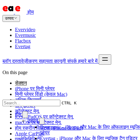
होम
उत्पाद
Evervideo
Evermusic
Flacbox
Evertag
ब्लॉग
दस्तावेज़ीकरण
सहायता
कानूनी
संपर्क
हमारे बारे में
On this page
सेक्शन
iPhone पर मिनी प्लेयर
मिनी प्लेयर विंडो (केवल Mac)
अधिक क्रियाएँ
CTRL K
शीर्ष टूलबार
कॉन्टेक्स्ट मेनू
होम
iOS / iPadOS पर कॉन्टेक्स्ट मेनू
उत्पाद
macOS पर कॉन्टेक्स्ट मेनू
Evermusic - iPhone और Mac के लिए ऑफलाइन म्यूज
होम स्क्रीन विजेट्स (iPhone & iPad)
प्लेयर
Apple CarPlay
Evertag - iPhone और Mac के लिए म्यूज़िक टैग एडिटर
एक्सेसिबिलिटी