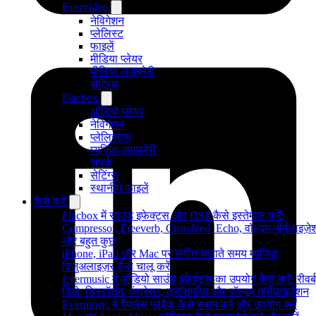
Evervideo
नेविगेशन
प्लेलिस्ट
फाइलें
मीडिया प्लेयर
मीडिया लाइब्रेरी
सेटिंग्स
Flacbox
ऑडियो प्लेयर
नेविगेशन
प्लेलिस्ट्स
म्यूज़िक लाइब्रेरी
संपर्क
सेटिंग्स
स्थानीय फ़ाइलें
कैसे करें
Flacbox में साउंड इफेक्ट्स और DSP कैसे इस्तेमाल करें:
Compressor, Freeverb, Crossfeed, Echo, वॉल्यूम नॉर्मलाइज़े
और बहुत कुछ
iPhone, iPad और Mac पर संगीत चलाते समय म्यूज़िक
विज़ुअलाइज़र कैसे चालू करें
Evermusic में ऑडियो साउंड इफ़ेक्ट्स का उपयोग कैसे करें: रीवर्ब
डिले, डिस्टॉर्शन, कंप्रेसर, क्रॉसफीड और वॉल्यूम नॉर्मलाइज़ेशन
Evermusic में गैपलेस प्लेबैक कैसे सक्षम करें और उपयोग करें