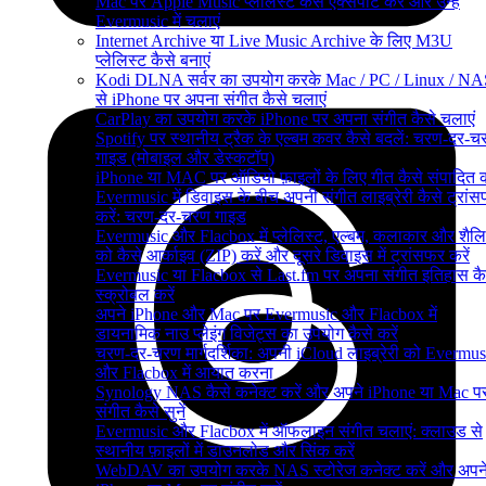
Mac पर Apple Music प्लेलिस्ट कैसे एक्सपोर्ट करें और उन्हें
Evermusic में चलाएं
Internet Archive या Live Music Archive के लिए M3U
प्लेलिस्ट कैसे बनाएं
Kodi DLNA सर्वर का उपयोग करके Mac / PC / Linux / NA
से iPhone पर अपना संगीत कैसे चलाएं
CarPlay का उपयोग करके iPhone पर अपना संगीत कैसे चलाएं
Spotify पर स्थानीय ट्रैक के एल्बम कवर कैसे बदलें: चरण-दर-च
गाइड (मोबाइल और डेस्कटॉप)
iPhone या MAC पर ऑडियो फ़ाइलों के लिए गीत कैसे संपादित क
Evermusic में डिवाइस के बीच अपनी संगीत लाइब्रेरी कैसे ट्रां
करें: चरण-दर-चरण गाइड
Evermusic और Flacbox में प्लेलिस्ट, एल्बम, कलाकार और शैलि
को कैसे आर्काइव (ZIP) करें और दूसरे डिवाइस में ट्रांसफर करें
Evermusic या Flacbox से Last.fm पर अपना संगीत इतिहास कै
स्क्रोबल करें
अपने iPhone और Mac पर Evermusic और Flacbox में
डायनामिक नाउ प्लेइंग विजेट्स का उपयोग कैसे करें
चरण-दर-चरण मार्गदर्शिका: अपनी iCloud लाइब्रेरी को Evermus
और Flacbox में आयात करना
Synology NAS कैसे कनेक्ट करें और अपने iPhone या Mac प
संगीत कैसे सुनें
Evermusic और Flacbox में ऑफलाइन संगीत चलाएं: क्लाउड से
स्थानीय फ़ाइलों में डाउनलोड और सिंक करें
WebDAV का उपयोग करके NAS स्टोरेज कनेक्ट करें और अपन