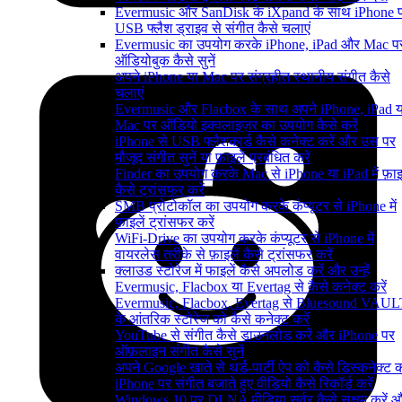
Evermusic और SanDisk के iXpand के साथ iPhone 
USB फ्लैश ड्राइव से संगीत कैसे चलाएं
Evermusic का उपयोग करके iPhone, iPad और Mac प
ऑडियोबुक कैसे सुनें
अपने iPhone या Mac पर संग्रहीत स्थानीय संगीत कैसे
चलाएं
Evermusic और Flacbox के साथ अपने iPhone, iPad य
Mac पर ऑडियो इक्वलाइज़र का उपयोग कैसे करें
iPhone से USB फ्लैशकार्ड कैसे कनेक्ट करें और उस पर
मौजूद संगीत सुनें या फ़ाइलें प्रबंधित करें
Finder का उपयोग करके Mac से iPhone या iPad में फ़ाइल
कैसे ट्रांसफर करें
SMB प्रोटोकॉल का उपयोग करके कंप्यूटर से iPhone में
फ़ाइलें ट्रांसफर करें
WiFi-Drive का उपयोग करके कंप्यूटर से iPhone में
वायरलेस तरीके से फ़ाइलें कैसे ट्रांसफर करें
क्लाउड स्टोरेज में फाइलें कैसे अपलोड करें और उन्हें
Evermusic, Flacbox या Evertag से कैसे कनेक्ट करें
Evermusic, Flacbox, Evertag से Bluesound VAUL
के आंतरिक स्टोरेज को कैसे कनेक्ट करें
YouTube से संगीत कैसे डाउनलोड करें और iPhone पर
ऑफ़लाइन संगीत कैसे सुनें
अपने Google खाते से थर्ड-पार्टी ऐप को कैसे डिस्कनेक्ट कर
iPhone पर संगीत बजाते हुए वीडियो कैसे रिकॉर्ड करें
Windows 10 पर DLNA मीडिया सर्वर कैसे सक्षम करें 