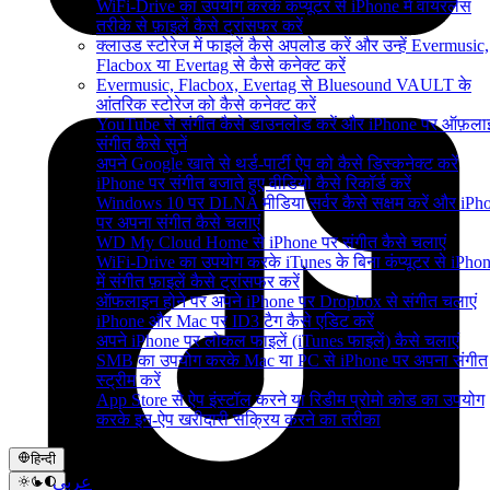
WiFi-Drive का उपयोग करके कंप्यूटर से iPhone में वायरलेस
तरीके से फ़ाइलें कैसे ट्रांसफर करें
क्लाउड स्टोरेज में फाइलें कैसे अपलोड करें और उन्हें Evermusic,
Flacbox या Evertag से कैसे कनेक्ट करें
Evermusic, Flacbox, Evertag से Bluesound VAULT के
आंतरिक स्टोरेज को कैसे कनेक्ट करें
YouTube से संगीत कैसे डाउनलोड करें और iPhone पर ऑफ़ला
संगीत कैसे सुनें
अपने Google खाते से थर्ड-पार्टी ऐप को कैसे डिस्कनेक्ट करें
iPhone पर संगीत बजाते हुए वीडियो कैसे रिकॉर्ड करें
Windows 10 पर DLNA मीडिया सर्वर कैसे सक्षम करें और iPh
पर अपना संगीत कैसे चलाएं
WD My Cloud Home से iPhone पर संगीत कैसे चलाएं
WiFi-Drive का उपयोग करके iTunes के बिना कंप्यूटर से iPho
में संगीत फ़ाइलें कैसे ट्रांसफर करें
ऑफलाइन होने पर अपने iPhone पर Dropbox से संगीत चलाएं
iPhone और Mac पर ID3 टैग कैसे एडिट करें
अपने iPhone पर लोकल फाइलें (iTunes फाइलें) कैसे चलाएं
SMB का उपयोग करके Mac या PC से iPhone पर अपना संगीत
स्ट्रीम करें
App Store से ऐप इंस्टॉल करने या रिडीम प्रोमो कोड का उपयोग
करके इन-ऐप खरीदारी सक्रिय करने का तरीका
हिन्दी
عربي