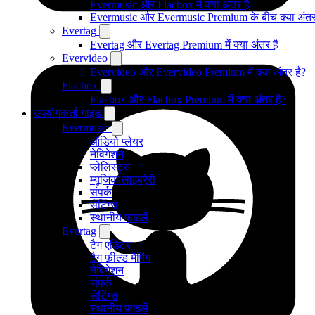
Evermusic और Flacbox में क्या अंतर है
Evermusic और Evermusic Premium के बीच क्या अंतर
Evertag
Evertag और Evertag Premium में क्या अंतर है
Evervideo
Evervideo और Evervideo Premium में क्या अंतर है?
Flacbox
Flacbox और Flacbox Premium में क्या अंतर है?
उपयोगकर्ता गाइड
Evermusic
ऑडियो प्लेयर
नेविगेशन
प्लेलिस्ट्स
म्यूजिक लाइब्रेरी
संपर्क
सेटिंग्स
स्थानीय फाइलें
Evertag
टैग एडिटर
टैग फ़ील्ड मैपिंग
नेविगेशन
संपर्क
सेटिंग्स
स्थानीय फ़ाइलें