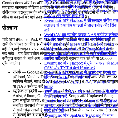
चरण-दर-चरण मार्गदर्शिका: अपनी iCloud लाइब्रेरी
Connections और Local Files टैब के माध्यम से। म्यूज़िक लाइब्रेरी ट्रैकों को
को Evermusic और Flacbox में आयात करना
मेटाडेटा-जागरूक मीडिया आइटम के रूप में मानती है (आर्टिस्ट / एल्बम / जॉनर /
Synology NAS कैसे कनेक्ट करें और अपने iPh
संगीतकार पदानुक्रम के साथ), जबकि Files सेक्शन उन आइटमों के पीछे की रॉ
या Mac पर संगीत कैसे सुनें
ऑडियो फाइलों पर पूर्ण फ़ाइल-और-फ़ोल्डर नियंत्रण देता है।
Evermusic और Flacbox में ऑफलाइन संगीत चला
क्लाउड से स्थानीय फ़ाइलों में डाउनलोड और सिंक
सेक्शन
करें
WebDAV का उपयोग करके NAS स्टोरेज कनेक्
चाहे आप iPhone, iPad, या Mac पर कॉम्पैक्ट विंडो मोड का उपयोग कर रहे हों,
करें और अपने iPhone या Mac पर संगीत सुनें
सभी ऐप फीचर स्क्रीन के नीचे टैब बार से पहुंचे जा सकते हैं। iPad और Mac पर
अपने iPhone या Mac पर संगीत के लिए एम्बेडेड
वही मेनू बाईं साइडबार पर उपलब्ध है ताकि आप सामग्री के लिए अधिक स्क्रीन
लिरिक्स, टिप्पणियाँ और LRC फ़ाइलें कैसे देखें
रख सकें। यह विचारशील संगठन हर फीचर को स्पष्ट रूप से नामित सेक्शनों में
Evermusic और Flacbox में M3U प्लेलिस्ट कैसे
वर्गीकृत करता है, चाहे आप 50-ट्रैक लाइब्रेरी ब्राउज़ कर रहे हों या 50,000-
आयात करें
ट्रैक वाली।
Evermusic और Flacbox में ट्रैक संग्रह को M3
CSV और TXT में कैसे निर्यात करें
संपर्क
— Google Drive, MEGA, OneDrive, Dropbox, Box,
Evermusic और Flacbox से अपना पूरा सुनने का
pCloud, Yandex Disk, Synology Drive और कई अन्य जैसी क्लाउड
इतिहास Last.fm पर निर्यात करें
स्टोरेज सेवाएं, साथ ही SMB, WebDAV, या DLNA पर अपना कंप्यूटर
अपने iPhone पर FLAC (लॉसलेस) संगीत कैसे
या NAS कनेक्ट करें।
चलाएं
म्यूज़िक लाइब्रेरी
— आपकी लाइब्रेरी के हर ट्रैक को Artist, Album
अपने iPhone या Mac पर iCloud Drive से संगी
Artist, Album, Genre, Composer, Songs और Unplayed Songs
कैसे स्ट्रीम करें
द्वारा समूहित करके, Recents, Favorites और Bookmarks के लिए
Evermusic और Flacbox के साथ iPhone, iPad
समर्पित सेक्शनों के साथ साफ-सुथरे प्रदर्शित करता है। आप मैन्युअल रू
और Mac पर अपने ऑडियो ट्रैक्स में टिप्पणियाँ कैस
से गाने जोड़ सकते हैं या उन्हें ऑनलाइन सिंक के माध्यम से स्वचालित रूप
जोड़ें और देखें
से दिखाई देने दे सकते हैं।
Evermusic और SanDisk के iXpand के साथ