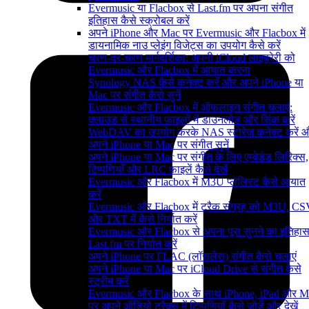
Evermusic या Flacbox से Last.fm पर अपना संगीत
इतिहास कैसे स्क्रोबल करें
अपने iPhone और Mac पर Evermusic और Flacbox में
डायनामिक नाउ प्लेइंग विजेट्स का उपयोग कैसे करें
चरण-दर-चरण मार्गदर्शिका: अपनी iCloud लाइब्रेरी को
Evermusic और Flacbox में आयात करना
Synology NAS कैसे कनेक्ट करें और अपने iPhone या
Mac पर संगीत कैसे सुनें
Evermusic और Flacbox में ऑफलाइन संगीत चलाएं:
क्लाउड से स्थानीय फ़ाइलों में डाउनलोड और सिंक करें
WebDAV का उपयोग करके NAS स्टोरेज कनेक्ट करें 
अपने iPhone या Mac पर संगीत सुनें
अपने iPhone या Mac पर संगीत के लिए एम्बेडेड लिरिक्स,
टिप्पणियाँ और LRC फ़ाइलें कैसे देखें
Evermusic और Flacbox में M3U प्लेलिस्ट कैसे आयात
करें
Evermusic और Flacbox में ट्रैक संग्रह को M3U, C
और TXT में कैसे निर्यात करें
Evermusic और Flacbox से अपना पूरा सुनने का इतिहा
Last.fm पर निर्यात करें
अपने iPhone पर FLAC (लॉसलेस) संगीत कैसे चलाएं
अपने iPhone या Mac पर iCloud Drive से संगीत कैसे
स्ट्रीम करें
Evermusic और Flacbox के साथ iPhone, iPad और M
पर अपने ऑडियो ट्रैक्स में टिप्पणियाँ कैसे जोड़ें और देखें