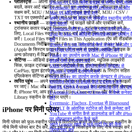
प्लेलिस्ट्स
— अपनी सभी प्लेलिस्ट एक ही जगह प्रबंधित करें: बनाएं, नाम
iPhone पर USB फ्लैश ड्राइव से संगीत कैसे चलाए
बदलें, कवर आर्ट संपादित करें, गाने पुनः क्रमबद्ध करें, ऑफलाइन मोड
Evermusic का उपयोग करके iPhone, iPad और
सक्षम करें, M3U / M3U8 / CUE फाइलें इम्पोर्ट करें, M3U / CSV /
Mac पर ऑडियोबुक कैसे सुनें
TXT पर एक्सपोर्ट करें, और गाने प्लेयर कतार में जोड़ें।
अपने iPhone या Mac पर संग्रहीत स्थानीय संगीत
स्थानीय फ़ाइलें
— डाउनलोड की गई फाइलें खोजें और प्रबंधित करें,
कैसे चलाएं
ट्रांसफर कतार पर पूर्ण नियंत्रण के साथ। ट्रांसफर कतार खोलने के
Evermusic और Flacbox के साथ अपने iPhone,
लिए, Local Files स्क्रीन के ऊपर-बाईं ओर स्पिनिंग-एरो आइकन टैप
iPad या Mac पर ऑडियो इक्वलाइज़र का उपयोग क
करें। Local Files स्क्रीन Files in This Application (ऐप की सैंडबॉक
करें
Documents निर्देशिका) और Files on This iPhone / iPad / Mac
iPhone से USB फ्लैशकार्ड कैसे कनेक्ट करें और
(Apple के सिस्टम फ़ाइल पिकर के माध्यम से एक्सेस, आपके डिवाइस के
पर मौजूद संगीत सुनें या फ़ाइलें प्रबंधित करें
अन्य फ़ोल्डर) में विभाजित है।
Finder का उपयोग करके Mac से iPhone या iPad 
सेटिंग्स
— ऑडियो इंजन और कोडेक, इक्वलाइज़र, म्यूज़िक लाइब्रेरी
फ़ाइलें कैसे ट्रांसफर करें
सिंक, फ़ाइल ट्रांसफर, एल्बम आर्टवर्क कैश, होम स्क्रीन विजेट्स,
SMB प्रोटोकॉल का उपयोग करके कंप्यूटर से
CarPlay, यूज़र इंटरफेस, भाषा, पासकोड, और बैकअप & रिस्टोर सहित
iPhone में फ़ाइलें ट्रांसफर करें
एप्लिकेशन सेटिंग्स संशोधित करें।
WiFi-Drive का उपयोग करके कंप्यूटर से iPhone म
त्वरित पहुंच
— अपने पसंदीदा और हाल ही में चलाए गए ट्रैक और फाइलों
वायरलेस तरीके से फ़ाइलें कैसे ट्रांसफर करें
पर जाएं। Mac और iPad पर, Quick Access का अपना समर्पित सेक्शन
क्लाउड स्टोरेज में फाइलें कैसे अपलोड करें और उन्हे
है; iPhone पर, आप इसे Local Files, Connections और Music
Evermusic, Flacbox या Evertag से कैसे कनेक्ट
Library स्क्रीन के शीर्ष पर पाएंगे।
करें
Evermusic, Flacbox, Evertag से Bluesound
iPhone पर मिनी प्लेयर
VAULT के आंतरिक स्टोरेज को कैसे कनेक्ट करें
YouTube से संगीत कैसे डाउनलोड करें और iPho
पर ऑफ़लाइन संगीत कैसे सुनें
मिनी प्लेयर को फुल-स्क्रीन प्लेयर में विस्तारित करने के लिए iPhone स्क्रीन के
अपने Google खाते से थर्ड-पार्टी ऐप को कैसे
नीचे मिनी प्लेयर बार टैप करें, और इसे फिर से सिकोड़ने के लिए नीचे स्वाइप करें
डिस्कनेक्ट करें