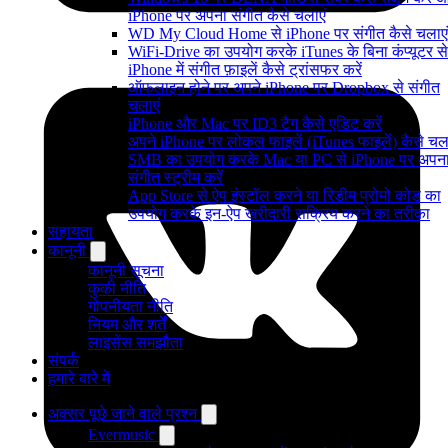
iPhone पर अपना संगीत कैसे चलाएं
WD My Cloud Home से iPhone पर संगीत कैसे चलाएं
WiFi-Drive का उपयोग करके iTunes के बिना कंप्यूटर से
iPhone में संगीत फ़ाइलें कैसे ट्रांसफर करें
ऑफलाइन होने पर अपने iPhone पर Dropbox से संगीत
चलाएं
iPhone और Mac पर ID3 टैग कैसे एडिट करें
अपने iPhone पर लोकल फाइलें (iTunes फाइलें) कैसे चला
SMB का उपयोग करके Mac या PC से iPhone पर अपन
संगीत स्ट्रीम करें
App Store से ऐप इंस्टॉल करने या रिडीम प्रोमो कोड का
उपयोग करके इन-ऐप खरीदारी सक्रिय करने का तरीका
सहायता
कानूनी
कानूनी सूचना
कुकी नीति
गोपनीयता नीति
नियम और शर्तें
लाइसेंस समझौता
संपर्क
हमारे बारे में
अक्सर पूछे जाने वाले प्रश्न
Evermusic