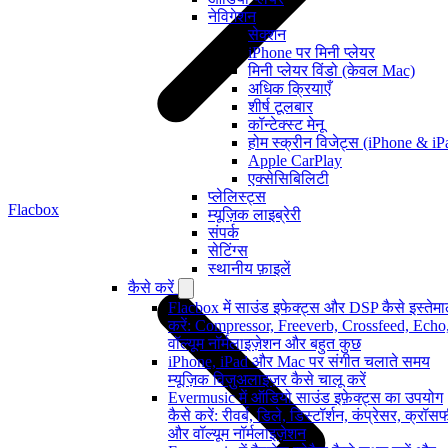
नेविगेशन
सेक्शन
iPhone पर मिनी प्लेयर
मिनी प्लेयर विंडो (केवल Mac)
अधिक क्रियाएँ
शीर्ष टूलबार
कॉन्टेक्स्ट मेनू
होम स्क्रीन विजेट्स (iPhone & iP
Apple CarPlay
एक्सेसिबिलिटी
प्लेलिस्ट्स
Flacbox
म्यूज़िक लाइब्रेरी
संपर्क
सेटिंग्स
स्थानीय फ़ाइलें
कैसे करें
Flacbox में साउंड इफेक्ट्स और DSP कैसे इस्तेम
करें: Compressor, Freeverb, Crossfeed, Echo
वॉल्यूम नॉर्मलाइज़ेशन और बहुत कुछ
iPhone, iPad और Mac पर संगीत चलाते समय
म्यूज़िक विज़ुअलाइज़र कैसे चालू करें
Evermusic में ऑडियो साउंड इफ़ेक्ट्स का उपयोग
कैसे करें: रीवर्ब, डिले, डिस्टॉर्शन, कंप्रेसर, क्रॉ
और वॉल्यूम नॉर्मलाइज़ेशन