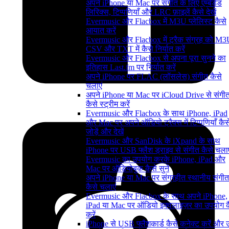
अपने iPhone या Mac पर संगीत के लिए एम्बेडेड
लिरिक्स, टिप्पणियाँ और LRC फ़ाइलें कैसे देखें
Evermusic और Flacbox में M3U प्लेलिस्ट कैसे
आयात करें
Evermusic और Flacbox में ट्रैक संग्रह को M3
CSV और TXT में कैसे निर्यात करें
Evermusic और Flacbox से अपना पूरा सुनने का
इतिहास Last.fm पर निर्यात करें
अपने iPhone पर FLAC (लॉसलेस) संगीत कैसे
चलाएं
अपने iPhone या Mac पर iCloud Drive से संगी
कैसे स्ट्रीम करें
Evermusic और Flacbox के साथ iPhone, iPad
और Mac पर अपने ऑडियो ट्रैक्स में टिप्पणियाँ कैस
जोड़ें और देखें
Evermusic और SanDisk के iXpand के साथ
iPhone पर USB फ्लैश ड्राइव से संगीत कैसे चलाए
Evermusic का उपयोग करके iPhone, iPad और
Mac पर ऑडियोबुक कैसे सुनें
अपने iPhone या Mac पर संग्रहीत स्थानीय संगीत
कैसे चलाएं
Evermusic और Flacbox के साथ अपने iPhone,
iPad या Mac पर ऑडियो इक्वलाइज़र का उपयोग क
करें
iPhone से USB फ्लैशकार्ड कैसे कनेक्ट करें और