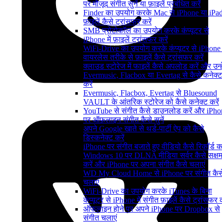
पर मौजूद संगीत सुनें या फ़ाइलें प्रबंधित करें
Finder का उपयोग करके Mac से iPhone या iPad 
फ़ाइलें कैसे ट्रांसफर करें
SMB प्रोटोकॉल का उपयोग करके कंप्यूटर से
iPhone में फ़ाइलें ट्रांसफर करें
WiFi-Drive का उपयोग करके कंप्यूटर से iPhone म
वायरलेस तरीके से फ़ाइलें कैसे ट्रांसफर करें
क्लाउड स्टोरेज में फाइलें कैसे अपलोड करें और उन्हे
Evermusic, Flacbox या Evertag से कैसे कनेक्ट
करें
Evermusic, Flacbox, Evertag से Bluesound
VAULT के आंतरिक स्टोरेज को कैसे कनेक्ट करें
YouTube से संगीत कैसे डाउनलोड करें और iPho
पर ऑफ़लाइन संगीत कैसे सुनें
अपने Google खाते से थर्ड-पार्टी ऐप को कैसे
डिस्कनेक्ट करें
iPhone पर संगीत बजाते हुए वीडियो कैसे रिकॉर्ड कर
Windows 10 पर DLNA मीडिया सर्वर कैसे सक्ष
करें और iPhone पर अपना संगीत कैसे चलाएं
WD My Cloud Home से iPhone पर संगीत कैस
चलाएं
WiFi-Drive का उपयोग करके iTunes के बिना
कंप्यूटर से iPhone में संगीत फ़ाइलें कैसे ट्रांसफर क
ऑफलाइन होने पर अपने iPhone पर Dropbox से
संगीत चलाएं