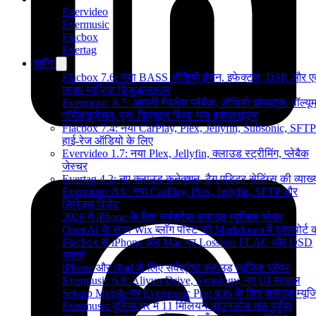
Evervideo
Evermusic
Flacbox
Evertag
ब्लॉग
Flacbox 7.6: नया BASS ऑडियो इंजन, इफेक्ट्स, DSP, और 
लाइव म्यूज़िक विज़ुअलाइज़र
Evermusic 8.7: असली गैपलेस प्लेबैक, ऑडियो इफ़ेक्ट्स, वॉल्यू
नॉर्मलाइज़ेशन, पुनः डिज़ाइन किया गया इक्वलाइज़र
Flacbox 7.4: नया CarPlay, Plex, Jellyfin, Subsonic, SFTP
हाई-रेज ऑडियो के लिए
Evervideo 1.7: नया Plex, Jellyfin, क्लाउड स्ट्रीमिंग, प्लेबैक
जेस्चर
Evertag 4.2: नए क्लाउड कनेक्शन, टैग एडिटर सेटिंग्स की व्याख्
Evermusic 8.6: नया CarPlay, Plex, Jellyfin, SFTP और
लिरिक्स विजेट
2026 में iPhone के लिए सर्वश्रेष्ठ क्लाउड म्यूजिक प्लेयर
OpenAI के साथ Wix ब्लॉग पोस्ट को Markdown में एक्सपोर्ट कर
Flacbox से iPhone और Mac पर Lossless FLAC और DSD
चलाएं
iPhone और iPad के लिए सर्वश्रेष्ठ क्लाउड म्यूजिक प्लेयर
Evermusic 6.8: Aliyun Drive, Synology, नए UI स्टाइल
Setapp Mobile पर Evermusic Pro: iOS के लिए क्लाउड म्यू
Evermusic दुनिया भर में 11 मिलियन डाउनलोड तक पहुँचा