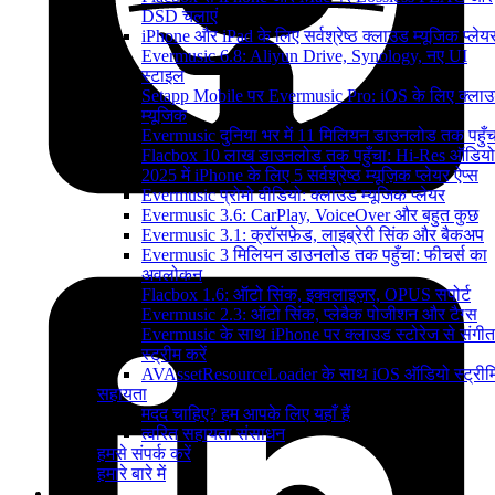
DSD चलाएं
iPhone और iPad के लिए सर्वश्रेष्ठ क्लाउड म्यूजिक प्लेय
Evermusic 6.8: Aliyun Drive, Synology, नए UI
स्टाइल
Setapp Mobile पर Evermusic Pro: iOS के लिए क्ला
म्यूजिक
Evermusic दुनिया भर में 11 मिलियन डाउनलोड तक पहुँच
Flacbox 10 लाख डाउनलोड तक पहुँचा: Hi-Res ऑडियो
2025 में iPhone के लिए 5 सर्वश्रेष्ठ म्यूज़िक प्लेयर ऐप्स
Evermusic प्रोमो वीडियो: क्लाउड म्यूजिक प्लेयर
Evermusic 3.6: CarPlay, VoiceOver और बहुत कुछ
Evermusic 3.1: क्रॉसफ़ेड, लाइब्रेरी सिंक और बैकअप
Evermusic 3 मिलियन डाउनलोड तक पहुँचा: फीचर्स का
अवलोकन
Flacbox 1.6: ऑटो सिंक, इक्वलाइज़र, OPUS सपोर्ट
Evermusic 2.3: ऑटो सिंक, प्लेबैक पोजीशन और टैग्स
Evermusic के साथ iPhone पर क्लाउड स्टोरेज से संगीत
स्ट्रीम करें
AVAssetResourceLoader के साथ iOS ऑडियो स्ट्रीमि
सहायता
मदद चाहिए? हम आपके लिए यहाँ हैं
त्वरित सहायता संसाधन
हमसे संपर्क करें
हमारे बारे में
उत्पाद