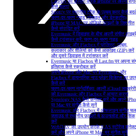
CarPlay का उपयोग करके iPhone पर अपना संग
कैसे चलाएं
Spotify पर स्थानीय ट्रैक के एल्बम कवर कैसे बदले
चरण-दर-चरण गाइड (मोबाइल और डेस्कटॉप)
iPhone या MAC पर ऑडियो फ़ाइलों के लिए गीत
कैसे संपादित करें
Evermusic में डिवाइस के बीच अपनी संगीत लाइब्र
कैसे ट्रांसफर करें: चरण-दर-चरण गाइड
Evermusic और Flacbox में प्लेलिस्ट, एल्बम,
कलाकार और शैलियों को कैसे आर्काइव (ZIP) करें
और दूसरे डिवाइस में ट्रांसफर करें
Evermusic या Flacbox से Last.fm पर अपना सं
इतिहास कैसे स्क्रोबल करें
अपने iPhone और Mac पर Evermusic और
Flacbox में डायनामिक नाउ प्लेइंग विजेट्स का उप
कैसे करें
चरण-दर-चरण मार्गदर्शिका: अपनी iCloud लाइब्रेरी
को Evermusic और Flacbox में आयात करना
Synology NAS कैसे कनेक्ट करें और अपने iPh
या Mac पर संगीत कैसे सुनें
Evermusic और Flacbox में ऑफलाइन संगीत चला
क्लाउड से स्थानीय फ़ाइलों में डाउनलोड और सिंक
करें
WebDAV का उपयोग करके NAS स्टोरेज कनेक्
करें और अपने iPhone या Mac पर संगीत सुनें