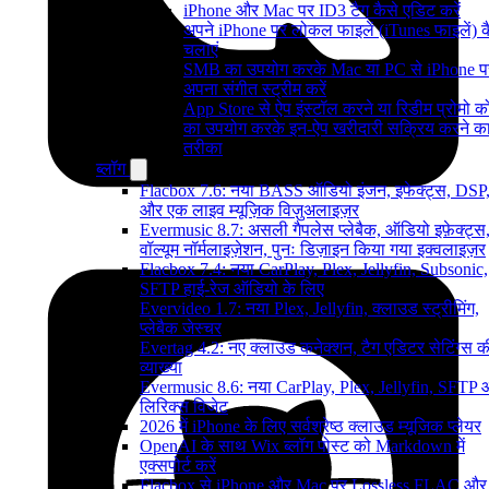
iPhone और Mac पर ID3 टैग कैसे एडिट करें
अपने iPhone पर लोकल फाइलें (iTunes फाइलें) क
चलाएं
SMB का उपयोग करके Mac या PC से iPhone प
अपना संगीत स्ट्रीम करें
App Store से ऐप इंस्टॉल करने या रिडीम प्रोमो 
का उपयोग करके इन-ऐप खरीदारी सक्रिय करने क
तरीका
ब्लॉग
Flacbox 7.6: नया BASS ऑडियो इंजन, इफेक्ट्स, DSP
और एक लाइव म्यूज़िक विज़ुअलाइज़र
Evermusic 8.7: असली गैपलेस प्लेबैक, ऑडियो इफ़ेक्ट्स
वॉल्यूम नॉर्मलाइज़ेशन, पुनः डिज़ाइन किया गया इक्वलाइज़र
Flacbox 7.4: नया CarPlay, Plex, Jellyfin, Subsonic,
SFTP हाई-रेज ऑडियो के लिए
Evervideo 1.7: नया Plex, Jellyfin, क्लाउड स्ट्रीमिंग,
प्लेबैक जेस्चर
Evertag 4.2: नए क्लाउड कनेक्शन, टैग एडिटर सेटिंग्स क
व्याख्या
Evermusic 8.6: नया CarPlay, Plex, Jellyfin, SFTP
लिरिक्स विजेट
2026 में iPhone के लिए सर्वश्रेष्ठ क्लाउड म्यूजिक प्लेयर
OpenAI के साथ Wix ब्लॉग पोस्ट को Markdown में
एक्सपोर्ट करें
Flacbox से iPhone और Mac पर Lossless FLAC और