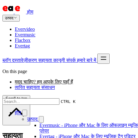
होम
उत्पाद
Evervideo
Evermusic
Flacbox
Evertag
ब्लॉग
दस्तावेज़ीकरण
सहायता
कानूनी
संपर्क
हमारे बारे में
On this page
मदद चाहिए? हम आपके लिए यहाँ हैं
त्वरित सहायता संसाधन
Scroll to top
CTRL K
होम
उत्पाद
Evermusic - iPhone और Mac के लिए ऑफलाइन म्यूज
प्लेयर
सहायता
Evertag - iPhone और Mac के लिए म्यूज़िक टैग एडिटर