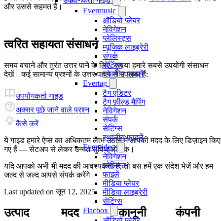
उपयोगकर्ता गाइड
और उससे सहमत हैं।
Evermusic
ऑडियो प्लेयर
नेविगेशन
प्लेलिस्ट्स
त्वरित सहायता संसाधन
म्यूजिक लाइब्रेरी
संपर्क
सेटिंग्स
समय बचाने और तुरंत उत्तर पाने के लिए, कृपया हमारे सबसे उपयोगी संसाधन
स्थानीय फाइलें
देखें। कई सामान्य प्रश्नों के उत्तर पहले से उपलब्ध हैं:
Evertag
टैग एडिटर
उपयोगकर्ता गाइड
टैग फ़ील्ड मैपिंग
अक्सर पूछे जाने वाले प्रश्न
नेविगेशन
संपर्क
कैसे करें
सेटिंग्स
स्थानीय फ़ाइलें
ये गाइड हमारे ऐप्स का अधिकतम लाभ उठाने में आपकी मदद के लिए डिज़ाइन किए
Evervideo
गए हैं — सेटअप से लेकर उन्नत सुविधाओं तक।
नेविगेशन
प्लेलिस्ट
यदि आपको अभी भी मदद की आवश्यकता है, तो बस हमें एक संदेश भेजें और हम
फाइलें
जल्द से जल्द आपसे संपर्क करेंगे।
मीडिया प्लेयर
Last updated on
जून 12, 2025
मीडिया लाइब्रेरी
सेटिंग्स
Flacbox
उत्पाद
मदद
कानूनी
कंपनी
ऑडियो प्लेयर