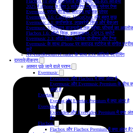
Flacbox 10 लाख डाउनलोड तक पहुँचा: Hi-Res ऑडियो
2025 में iPhone के लिए 5 सर्वश्रेष्ठ म्यूज़िक प्लेयर ऐप्स
Evermusic प्रोमो वीडियो: क्लाउड म्यूजिक प्लेयर
Evermusic 3.6: CarPlay, VoiceOver और बहुत कुछ
Evermusic 3.1: क्रॉसफ़ेड, लाइब्रेरी सिंक और बैकअप
Evermusic 3 मिलियन डाउनलोड तक पहुँचा: फीचर्स का अवलो
Flacbox 1.6: ऑटो सिंक, इक्वलाइज़र, OPUS सपोर्ट
Evermusic 2.3: ऑटो सिंक, प्लेबैक पोजीशन और टैग्स
Evermusic के साथ iPhone पर क्लाउड स्टोरेज से संगीत स्ट्रीम
करें
AVAssetResourceLoader के साथ iOS ऑडियो स्ट्रीमिंग
दस्तावेज़ीकरण
अक्सर पूछे जाने वाले प्रश्न
Evermusic
Evermusic और Flacbox में क्या अंतर है
Evermusic और Evermusic Premium के बीच क्
अंतर है
Evertag
Evertag और Evertag Premium में क्या अंतर है
Evervideo
Evervideo और Evervideo Premium में क्या अं
है?
Flacbox
Flacbox और Flacbox Premium में क्या अंतर है?