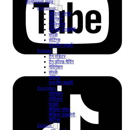
उपयोगकर्ता गाइड
Evermusic
ऑडियो प्लेयर
नेविगेशन
प्लेलिस्ट्स
म्यूजिक लाइब्रेरी
संपर्क
सेटिंग्स
स्थानीय फाइलें
Evertag
टैग एडिटर
टैग फ़ील्ड मैपिंग
नेविगेशन
संपर्क
सेटिंग्स
स्थानीय फ़ाइलें
Evervideo
नेविगेशन
प्लेलिस्ट
फाइलें
मीडिया प्लेयर
मीडिया लाइब्रेरी
सेटिंग्स
Flacbox