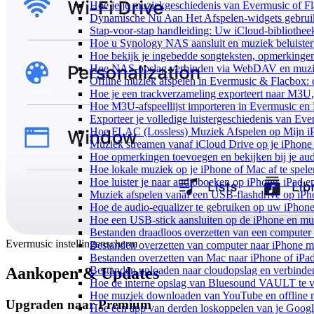
Hoe je je muziekgeschiedenis van Evermusic of Fl
Dynamische Nu Aan Het Afspelen-widgets gebruik
Stap-voor-stap handleiding: Uw iCloud-bibliothee
Hoe u Synology NAS aansluit en muziek beluiste
Hoe bekijk je ingebedde songteksten, opmerking
Hoe NAS-opslag verbinden via WebDAV en muziek
Offline muziek afspelen in Evermusic & Flacbox: 
Hoe je een trackverzameling exporteert naar M3
Hoe M3U-afspeellijst importeren in Evermusic en
Exporteer je volledige luistergeschiedenis van Ev
Hoe FLAC (Lossless) Muziek Afspelen op Mijn i
Muziek streamen vanaf iCloud Drive op je iPhone
Hoe opmerkingen toevoegen en bekijken bij je au
Hoe lokale muziek op je iPhone of Mac af te spele
Hoe luister je naar audioboeken op iPhone, iPad 
Muziek afspelen vanaf een USB-flashdrive op iP
Hoe de audio-equalizer te gebruiken op uw iPhon
Hoe een USB-stick aansluiten op de iPhone en muz
Bestanden draadloos overzetten van een computer
Evermusic instellingenscherm
Bestanden overzetten van computer naar iPhone m
Bestanden overzetten van Mac naar iPhone of iPa
Aankopen & Updates
Bestanden uploaden naar cloudopslag en verbinde
Hoe de interne opslag van Bluesound VAULT te v
Hoe muziek downloaden van YouTube en offline m
Upgraden naar Premium
Hoe een app van derden loskoppelen van je Googl