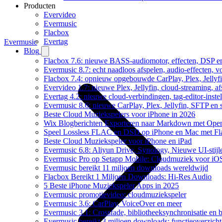
Producten
Evervideo
Evermusic
Flacbox
Evertag
Evermusic
Blog
Flacbox 7.6: nieuwe BASS-audiomotor, effecten, DSP en
Evermusic 8.7: echt naadloos afspelen, audio-effecten, 
Flacbox 7.4: opnieuw opgebouwde CarPlay, Plex, Jellyfi
Evervideo 1.7: nieuwe Plex, Jellyfin, cloud-streaming, a
Evertag 4.2: nieuwe cloud-verbindingen, tag-editor-instel
Evermusic 8.6: nieuwe CarPlay, Plex, Jellyfin, SFTP en 
Beste Cloud Muziekspelers voor iPhone in 2026
Wix Blogberichten Exporteren naar Markdown met Ope
Speel Lossless FLAC en DSD op iPhone en Mac met Fl
Beste Cloud Muziekspeler voor iPhone en iPad
Evermusic 6.8: Aliyun Drive, Synology, Nieuwe UI-stijl
Evermusic Pro op Setapp Mobile: Cloudmuziek voor iO
Evermusic bereikt 11 miljoen downloads wereldwijd
Flacbox Bereikt 1 Miljoen Downloads: Hi-Res Audio
5 Beste iPhone Muziekspeler Apps in 2025
Evermusic promotievideo: cloudmuziekspeler
Evermusic 3.6: CarPlay, VoiceOver en meer
Evermusic 3.1: Crossfade, bibliotheeksynchronisatie en 
Evermusic bereikt 3 miljoen downloads: functieoverzicht