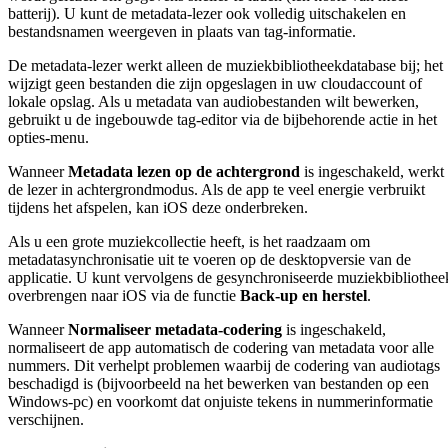
batterij). U kunt de metadata-lezer ook volledig uitschakelen en
bestandsnamen weergeven in plaats van tag-informatie.
De metadata-lezer werkt alleen de muziekbibliotheekdatabase bij; het
wijzigt geen bestanden die zijn opgeslagen in uw cloudaccount of
lokale opslag. Als u metadata van audiobestanden wilt bewerken,
gebruikt u de ingebouwde tag-editor via de bijbehorende actie in het
opties-menu.
Wanneer
Metadata lezen op de achtergrond
is ingeschakeld, werkt
de lezer in achtergrondmodus. Als de app te veel energie verbruikt
tijdens het afspelen, kan iOS deze onderbreken.
Als u een grote muziekcollectie heeft, is het raadzaam om
metadatasynchronisatie uit te voeren op de desktopversie van de
applicatie. U kunt vervolgens de gesynchroniseerde muziekbibliothee
overbrengen naar iOS via de functie
Back-up en herstel
.
Wanneer
Normaliseer metadata-codering
is ingeschakeld,
normaliseert de app automatisch de codering van metadata voor alle
nummers. Dit verhelpt problemen waarbij de codering van audiotags
beschadigd is (bijvoorbeeld na het bewerken van bestanden op een
Windows-pc) en voorkomt dat onjuiste tekens in nummerinformatie
verschijnen.