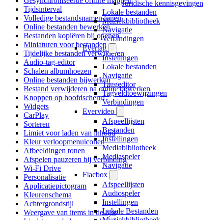
Gesynchroniseerde offline mappen
Juridische kennisgevingen
Tijdsinterval
Lokale bestanden
Volledige bestandsnamen tonen
Muziekbibliotheek
Online bestanden bewerken
Navigatie
Bestanden kopiëren bij openen
Verbindingen
Miniaturen voor bestanden
Evertag
Tijdelijke bestanden verwijderen
Instellingen
Audio-tag-editor
Lokale bestanden
Schalen albumhoezen
Navigatie
Online bestanden bijwerken
Taggeditor
Bestand verwijderen na online bewerken
Tagveldtoewijzingen
Knoppen op hoofdscherm
Verbindingen
Widgets
Evervideo
CarPlay
Afspeellijsten
Sorteren
Bestanden
Limiet voor laden van inhoud
Instellingen
Kleur verloopmenuiconen
Mediabibliotheek
Afbeeldingen tonen
Mediaspeler
Afspelen pauzeren bij verbinding
Navigatie
Wi-Fi Drive
Flacbox
Personalisatie
Afspeellijsten
Applicatiepictogram
Audiospeler
Kleurenschema
Instellingen
Achtergrondstijl
Lokale Bestanden
Weergave van items in de lijst
Muziekbibliotheek