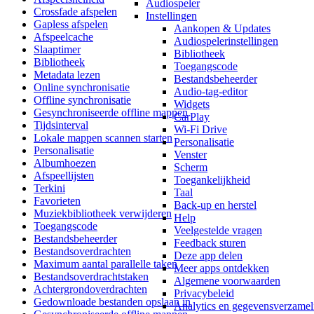
Audiospeler
Crossfade afspelen
Instellingen
Gapless afspelen
Aankopen & Updates
Afspeelcache
Audiospelerinstellingen
Slaaptimer
Bibliotheek
Bibliotheek
Toegangscode
Metadata lezen
Bestandsbeheerder
Online synchronisatie
Audio-tag-editor
Offline synchronisatie
Widgets
Gesynchroniseerde offline mappen
CarPlay
Tijdsinterval
Wi-Fi Drive
Lokale mappen scannen starten
Personalisatie
Personalisatie
Venster
Albumhoezen
Scherm
Afspeellijsten
Toegankelijkheid
Terkini
Taal
Favorieten
Back-up en herstel
Muziekbibliotheek verwijderen
Help
Toegangscode
Veelgestelde vragen
Bestandsbeheerder
Feedback sturen
Bestandsoverdrachten
Deze app delen
Maximum aantal parallelle taken
Meer apps ontdekken
Bestandsoverdrachtstaken
Algemene voorwaarden
Achtergrondoverdrachten
Privacybeleid
Gedownloade bestanden opslaan in
Analytics en gegevensverzamel