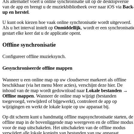
Als alternatief voert u online synchronisatie uit op de desktopversie
van de app en brengt u de muziekbibliotheek over naar iOS via
Back
up en herstel
.
U kunt ook kiezen hoe vaak online synchronisatie wordt uitgevoerd.
Als u het interval instelt op
Onmiddellijk
, wordt er een synchronisati
gestart elke keer dat u de applicatie opent.
Offline synchronisatie
Configureer offline muzieksynch.
Gesynchroniseerde offline mappen
Wanneer u een online map op uw cloudserver markeert als offline
beschikbaar (via het menu Meer acties), verschijnt deze hier. De
inhoud van de map wordt gedownload naar
Lokale bestanden →
Offline mappen
. Wanneer de online map wijzigt (bestanden
toegevoegd, verwijderd of bijgewerkt), controleert de app op
wijzigingen en werkt de lokale kopie op uw apparaat bij.
Op dit scherm kunt u handmatig offline mapsynchronisatie starten, de
offline map in de bovenliggende map weergeven en de offline modus
voor de map uitschakelen. Het uitschakelen van de offline modus
verwijdert alle lokale kopieën van bestanden van uw apparaat.