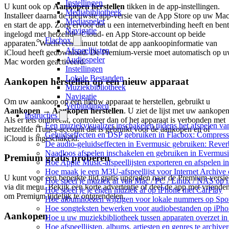
Instellingen
U kunt ook op
Aankopen herstellen
tikken in de app-instellingen.
Mediabibliotheek
Installeer daarna de nieuwste app-versie van de App Store op uw Ma
Mediaspeler
en start de app. Zorg ervoor dat u een internetverbinding heeft en bent
Navigatie
ingelogd met hetzelfde iCloud- en App Store-account op beide
Flacbox
apparaten. Wacht een minuut totdat de app aankoopinformatie van
Afspeellijsten
iCloud heeft gedownload. De Premium-versie moet automatisch op 
Audiospeler
Mac worden geactiveerd.
Instellingen
Lokale Bestanden
Aankopen herstellen op een nieuw apparaat
Muziekbibliotheek
Navigatie
Om uw aankoop op een nieuw apparaat te herstellen, gebruikt u
Verbindingen
Aankopen → Aankopen herstellen
. U ziet de lijst met uw aankopen
Instructies
Als er iets ontbreekt, controleer dan of het apparaat is verbonden met
Een muziekvisualizer inschakelen tijdens het afspelen v
hetzelfde iTunes-account dat is gebruikt voor de aankopen en of
Geluidseffecten en DSP gebruiken in Flacbox: Compress
iCloud is ingeschakeld.
De audio-geluidseffecten in Evermusic gebruiken: Rever
Naadloos afspelen inschakelen en gebruiken in Evermus
Premium gratis proberen
Hoe Apple Music-afspeellijsten exporteren en afspelen 
Hoe maak je een M3U-afspeellijst voor Internet Archive
U kunt voor een beperkte tijd gratis upgraden naar de Premium-versie
Hoe speel je muziek af van Mac / PC / Linux / NAS o
via dit menu. Bekijk een korte advertentie of deel de app met vriende
Hoe speel je je eigen muziek af op iPhone met CarPlay
om Premium tijdelijk te ontgrendelen.
Hoe albumhoezen wijzigen voor lokale nummers op Spotif
Hoe songteksten bewerken voor audiobestanden op iP
Aankopen
Hoe u uw muziekbibliotheek tussen apparaten overzet in
Hoe afspeellijsten, albums, artiesten en genres te archiv