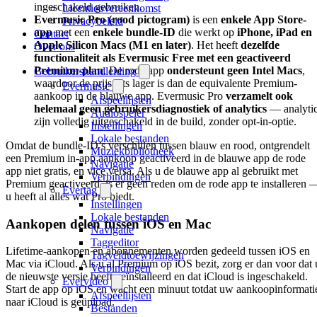
ingeschakeld gebruiken.
Licentieovereenkomst
Evermusic Pro (rood pictogram)
is een
enkele App Store-
Privacybeleid
app
met een
enkele bundle-ID
die werkt op
iPhone, iPad en
Contact
Apple Silicon Macs (M1 en later)
. Het heeft
dezelfde
Over ons
functionaliteit als Evermusic Free met een geactiveerd
Premium-plan
. De rode app
ondersteunt geen Intel Macs
,
Gebruikershandleiding
waardoor de prijs iets lager is dan de equivalente Premium-
Evermusic
aankoop in de blauwe app. Evermusic Pro
verzamelt ook
Afspeellijsten
helemaal geen gebruikersdiagnostiek of analytics
— analyti
Audiospeler
zijn volledig uitgeschakeld in de build, zonder opt-in-optie.
Instellingen
Lokale bestanden
Omdat de bundle-ID’s verschillen tussen blauw en rood, ontgrendelt
Muziekbibliotheek
een Premium in-app aankoop geactiveerd in de blauwe app de rode
Navigatie
app niet gratis, en vice versa. Als u de blauwe app al gebruikt met
Verbindingen
Premium geactiveerd, is er geen reden om de rode app te installeren 
Evertag
u heeft al alles wat Pro biedt.
Instellingen
Lokale bestanden
Aankopen delen tussen iOS en Mac
Navigatie
Taggeditor
Lifetime-aankopen en abonnementen worden gedeeld tussen iOS en
Tagveldtoewijzingen
Mac via iCloud. Als u al Premium op iOS bezit, zorg er dan voor dat 
Verbindingen
de nieuwste versie heeft geïnstalleerd en dat iCloud is ingeschakeld.
Evervideo
Start de app op iOS en wacht een minuut totdat uw aankoopinformati
Afspeellijsten
naar iCloud is geüpload.
Bestanden