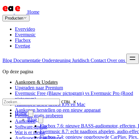
Home
Producten
Evervideo
Evermusic
Flacbox
Evertag
Blog
Documentatie
Ondersteuning
Juridisch
Contact
Over ons
Op deze pagina
Aankopen & Updates
Upgraden naar Premium
Evermusic Free (Blauw pictogram) vs Evermusic Pro (Rood
pictogram)
CTRL K
Aankopen delen tussen iOS en Mac
Aankopen herstellen op een nieuw apparaat
Home
Premium gratis proberen
Blog
Aankopen
Flacbox 7.6: nieuwe BASS-audiomotor, effecten, 
Software-update
Evermusic 8.7: echt naadloos afspelen, audio-effe
Wat is er nieuw
Flacbox 7.4: opnieuw opgebouwde CarPlay, Plex, J
Audiospelerinstellingen