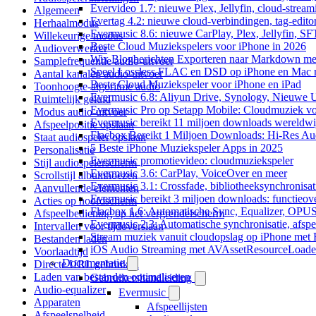
Evervideo 1.7: nieuwe Plex, Jellyfin, cloud-stream
Algemeen
Evertag 4.2: nieuwe cloud-verbindingen, tag-editor
Herhaalmodus
Evermusic 8.6: nieuwe CarPlay, Plex, Jellyfin, SF
Willekeurige modus
Beste Cloud Muziekspelers voor iPhone in 2026
Audioverwerker
Wix Blogberichten Exporteren naar Markdown m
Samplefrequentie audio-uitvoer
Speel Lossless FLAC en DSD op iPhone en Mac 
Aantal kanalen audio-uitvoer
Beste Cloud Muziekspeler voor iPhone en iPad
Toonhoogte-algoritme audio
Evermusic 6.8: Aliyun Drive, Synology, Nieuwe UI
Ruimtelijk geluid
Evermusic Pro op Setapp Mobile: Cloudmuziek v
Modus audio-uitvoer
Evermusic bereikt 11 miljoen downloads wereldwi
Afspeelpositie opslaan
Flacbox Bereikt 1 Miljoen Downloads: Hi-Res Au
Staat audiospeler opslaan
5 Beste iPhone Muziekspeler Apps in 2025
Personalisatie
Evermusic promotievideo: cloudmuziekspeler
Stijl audiospelerscherm
Evermusic 3.6: CarPlay, VoiceOver en meer
Scrollstijl albumhoezen
Evermusic 3.1: Crossfade, bibliotheeksynchronisat
Aanvullende elementen
Evermusic bereikt 3 miljoen downloads: functieove
Acties op hoofdscherm
Flacbox 1.6: Automatische Sync, Equalizer, OPU
Afspeelbediening op het vergrendelscherm
Evermusic 2.3: Automatische synchronisatie, afspee
Intervallen voor tijdoverslaan
Stream muziek vanuit cloudopslag op iPhone met
Bestanden laden
iOS Audio Streaming met AVAssetResourceLoade
Voorlaadtijd
Documentatie
Directe URL gebruiken
Laden van bestanden optimaliseren
Gebruikershandleiding
Audio-equalizer
Evermusic
Apparaten
Afspeellijsten
Afspeelsnelheid