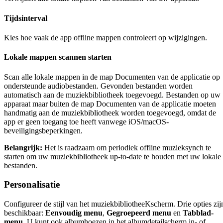
Tijdsinterval
Kies hoe vaak de app offline mappen controleert op wijzigingen.
Lokale mappen scannen starten
Scan alle lokale mappen in de map Documenten van de applicatie op
ondersteunde audiobestanden. Gevonden bestanden worden
automatisch aan de muziekbibliotheek toegevoegd. Bestanden op uw
apparaat maar buiten de map Documenten van de applicatie moeten
handmatig aan de muziekbibliotheek worden toegevoegd, omdat de
app er geen toegang toe heeft vanwege iOS/macOS-
beveiligingsbeperkingen.
Belangrijk:
Het is raadzaam om periodiek offline muzieksynch te
starten om uw muziekbibliotheek up-to-date te houden met uw lokale
bestanden.
Personalisatie
Configureer de stijl van het muziekbibliotheeKscherm. Drie opties zij
beschikbaar:
Eenvoudig menu
,
Gegroepeerd menu
en
Tabblad-
menu
. U kunt ook albumhoezen in het albumdetailscherm in- of