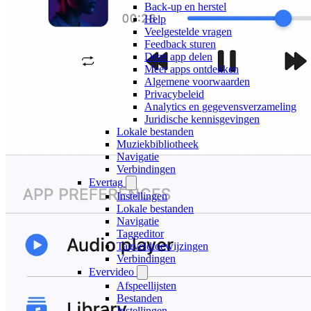
Back-up en herstel
Help
Veelgestelde vragen
Feedback sturen
Deze app delen
Meer apps ontdekken
Algemene voorwaarden
Privacybeleid
Analytics en gegevensverzameling
Juridische kennisgevingen
Lokale bestanden
Muziekbibliotheek
Navigatie
Verbindingen
Evertag
Instellingen
Lokale bestanden
Navigatie
Taggeditor
Tagveldtoewijzingen
Verbindingen
Evervideo
Afspeellijsten
Bestanden
Instellingen