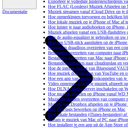
Exporteer je volledige luistergeschiedenis 
Hoe FLAC (Lossless) Muziek Afspelen op 
Documentatie
Muziek streamen vanaf iCloud Drive op je 
Hoe opmerkingen toevoegen en bekijken bij
Hoe lokale muziek op je iPhone of Mac af t
Hoe luister je naar audioboeken op iPhone,
Muziek afspelen vanaf een USB-flashdrive
Hoe de audio-equalizer te gebruiken op uw
Hoe een USB-stick aansluiten op de iPhone 
Bestanden draadloos overzetten van een co
Bestanden overzetten van computer naar iP
Bestanden overzetten van Mac naar iPhone 
Bestanden uploaden naar cloudopslag en ve
Hoe de interne opslag van Bluesound VAULT
Hoe muziek downloaden van YouTube en off
Hoe een app van derden loskoppelen van je
Video opnemen terwijl je muziek afspeelt o
Hoe DLNA Media Server inschakelen op Wi
Hoe muziek afspelen op iPhone vanaf WD
Muziekbestanden overzetten van computer n
Muziek van Dropbox afspelen op je iPhone w
Hoe ID3-tags bewerken op iPhone en Mac
Hoe lokale bestanden (iTunes-bestanden) af 
Stream je muziek van Mac of PC naar iPh
Hoe installeer je een app uit de App Store 