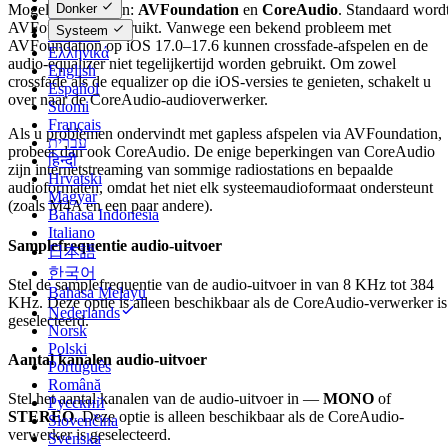
Donker
Mogelijke waarden:
AVFoundation
en
CoreAudio
. Standaard word
Dansk
AVFoundation gebruikt. Vanwege een bekend probleem met
Systeem
Deutsch
AVFoundation op iOS 17.0–17.6 kunnen crossfade-afspelen en de
Ελληνικά
audio-equalizer niet tegelijkertijd worden gebruikt. Om zowel
English
crossfade als de equalizer op die iOS-versies te genieten, schakelt u
Español
over naar de CoreAudio-audioverwerker.
Suomi
Français
Als u problemen ondervindt met gapless afspelen via AVFoundation,
עברית
probeer dan ook CoreAudio. De enige beperkingen van CoreAudio
हिन्दी
zijn internetstreaming van sommige radiostations en bepaalde
Hrvatski
audioformaten, omdat het niet elk systeemaudioformaat ondersteunt
Magyar
(zoals M4A en een paar andere).
Bahasa Indonesia
Italiano
Samplefrequentie audio-uitvoer
日本語
한국어
Stel de samplefrequentie van de audio-uitvoer in van 8 KHz tot 384
Bahasa Melayu
KHz. Deze optie is alleen beschikbaar als de CoreAudio-verwerker is
Nederlands
geselecteerd.
Norsk
Polski
Aantal kanalen audio-uitvoer
Português
Română
Stel het aantal kanalen van de audio-uitvoer in —
MONO
of
Русский
STEREO
. Deze optie is alleen beschikbaar als de CoreAudio-
Slovenčina
verwerker is geselecteerd.
Svenska