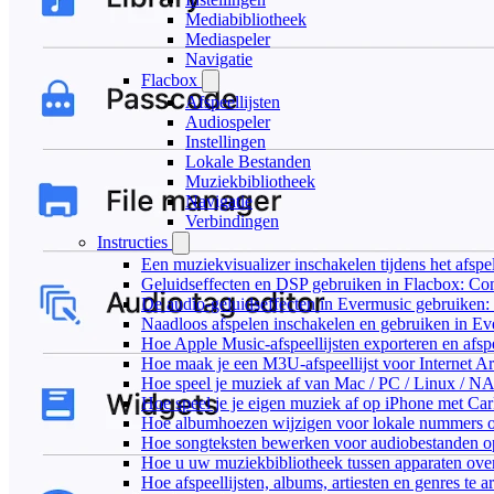
Mediabibliotheek
Mediaspeler
Navigatie
Flacbox
Afspeellijsten
Audiospeler
Instellingen
Lokale Bestanden
Muziekbibliotheek
Navigatie
Verbindingen
Instructies
Een muziekvisualizer inschakelen tijdens het afs
Geluidseffecten en DSP gebruiken in Flacbox: Co
De audio-geluidseffecten in Evermusic gebruiken:
Naadloos afspelen inschakelen en gebruiken in E
Hoe Apple Music-afspeellijsten exporteren en afs
Hoe maak je een M3U-afspeellijst voor Internet A
Hoe speel je muziek af van Mac / PC / Linux / 
Hoe speel je je eigen muziek af op iPhone met Ca
Hoe albumhoezen wijzigen voor lokale nummers op 
Hoe songteksten bewerken voor audiobestanden 
Hoe u uw muziekbibliotheek tussen apparaten over
Hoe afspeellijsten, albums, artiesten en genres te