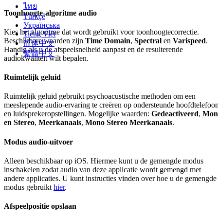
ไทย
Toonhoogte-algoritme audio
Türkçe
Українська
Kies het algoritme dat wordt gebruikt voor toonhoogtecorrectie.
Tiếng Việt
Beschikbare waarden zijn
Time Domain
,
Spectral
en
Varispeed
.
简体中文
Handig als u de afspeelsnelheid aanpast en de resulterende
繁體中文
audiokwaliteit wilt bepalen.
Ruimtelijk geluid
Ruimtelijk geluid gebruikt psychoacustische methoden om een
meeslepende audio-ervaring te creëren op ondersteunde hoofdtelefoo
en luidsprekeropstellingen. Mogelijke waarden:
Gedeactiveerd
,
Mon
en Stereo
,
Meerkanaals
,
Mono Stereo Meerkanaals
.
Modus audio-uitvoer
Alleen beschikbaar op iOS. Hiermee kunt u de gemengde modus
inschakelen zodat audio van deze applicatie wordt gemengd met
andere applicaties. U kunt instructies vinden over hoe u de gemengde
modus gebruikt
hier
.
Afspeelpositie opslaan