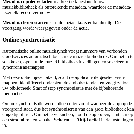
Metadata opnieuw laden
markeert elk bestand in uw
muziekbibliotheek als ontbrekende metadata, waardoor de metadata-
lezer elk record vernieuwt.
Metadata lezen starten
start de metadata-lezer handmatig. De
voortgang wordt weergegeven onder de actie.
Online synchronisatie
Automatische online muzieksynch voegt nummers van verbonden
cloudservices automatisch toe aan de muziekbibliotheek. Om het in te
schakelen, opent u de muziekbibliotheekinstellingen en selecteert u
synchronisatiemappen.
Met deze optie ingeschakeld, scant de applicatie de geselecteerde
mappen, identificeert ondersteunde audiobestanden en voegt ze toe a
uw bibliotheek. Start of stop synchronisatie met de bijbehorende
menuactie.
Online synchronisatie wordt alleen uitgevoerd wanneer de app op de
voorgrond staat, dus het synchroniseren van een grote bibliotheek kan
enige tijd duren. Om het te versnellen, houd de app open, sluit aan op
een stroombron en schakel
Scherm → Altijd actief
in de instellingen
in.