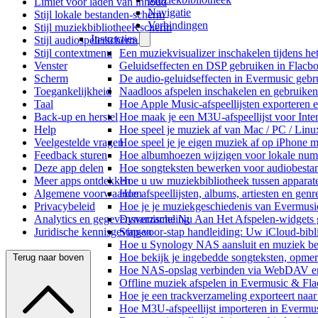
Limiet voor laden van inhoud
Navigatie
Stijl lokale bestanden-scherm
Verbindingen
Stijl muziekbibliotheeKscherm
Instructies
Stijl audiospelerscherm
Stijl contextmenu
Een muziekvisualizer inschakelen tijdens h
Venster
Geluidseffecten en DSP gebruiken in Flacb
Scherm
De audio-geluidseffecten in Evermusic gebr
Toegankelijkheid
Naadloos afspelen inschakelen en gebruike
Taal
Hoe Apple Music-afspeellijsten exporteren 
Back-up en herstel
Hoe maak je een M3U-afspeellijst voor Inte
Help
Hoe speel je muziek af van Mac / PC / Li
Veelgestelde vragen
Hoe speel je je eigen muziek af op iPhone 
Feedback sturen
Hoe albumhoezen wijzigen voor lokale numme
Deze app delen
Hoe songteksten bewerken voor audiobest
Meer apps ontdekken
Hoe u uw muziekbibliotheek tussen apparate
Algemene voorwaarden
Hoe afspeellijsten, albums, artiesten en gen
Privacybeleid
Hoe je je muziekgeschiedenis van Evermusic
Analytics en gegevensverzameling
Dynamische Nu Aan Het Afspelen-widgets g
Juridische kennisgevingen
Stap-voor-stap handleiding: Uw iCloud-bibl
Hoe u Synology NAS aansluit en muziek bel
Hoe bekijk je ingebedde songteksten, opme
Terug naar boven
Hoe NAS-opslag verbinden via WebDAV en m
Offline muziek afspelen in Evermusic & Fla
Hoe je een trackverzameling exporteert n
Hoe M3U-afspeellijst importeren in Evermu