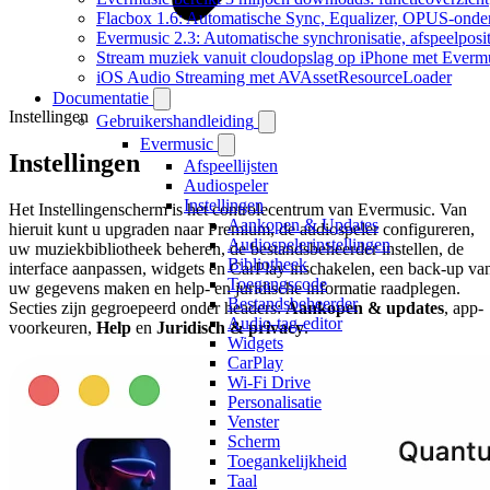
Flacbox 1.6: Automatische Sync, Equalizer, OPUS-onde
Evermusic 2.3: Automatische synchronisatie, afspeelposit
Stream muziek vanuit cloudopslag op iPhone met Everm
iOS Audio Streaming met AVAssetResourceLoader
Documentatie
Instellingen
Gebruikershandleiding
Evermusic
Instellingen
Afspeellijsten
Audiospeler
Instellingen
Het Instellingenscherm is het controlecentrum van Evermusic. Van
Aankopen & Updates
hieruit kunt u upgraden naar Premium, de audiospeler configureren,
Audiospelerinstellingen
uw muziekbibliotheek beheren, de bestandsbeheerder instellen, de
Bibliotheek
interface aanpassen, widgets en CarPlay inschakelen, een back-up va
Toegangscode
uw gegevens maken en help- en juridische informatie raadplegen.
Bestandsbeheerder
Secties zijn gegroepeerd onder headers:
Aankopen & updates
, app-
Audio-tag-editor
voorkeuren,
Help
en
Juridisch & privacy
.
Widgets
CarPlay
Wi-Fi Drive
Personalisatie
Venster
Scherm
Toegankelijkheid
Taal