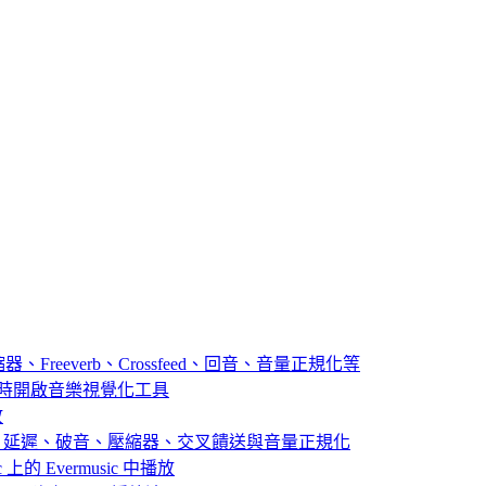
器、Freeverb、Crossfeed、回音、音量正規化等
播放音樂時開啟音樂視覺化工具
放
：殘響、延遲、破音、壓縮器、交叉饋送與音量正規化
 上的 Evermusic 中播放