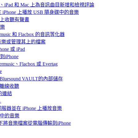
iPhone、iPad 和 Mac 上為音訊曲目新增和檢視評論
nd 在 iPhone 上播放 USB 隨身碟中的音樂
Mac上收聽有聲書
音樂
rmusic 和 Flacbox 的音訊等化器
聽音樂或管理其上的檔案
ne 或 iPad
iPhone
、Flacbox 或 Evertag
e
連接Bluesound VAULT的內部儲存
 上離線收聽
的連結
片
體伺服器並在 iPhone 上播放音樂
me中的音樂
情況下將音樂檔案從電腦傳輸到iPhone