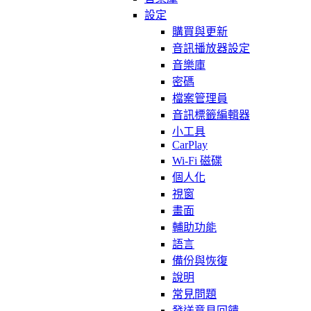
設定
購買與更新
音訊播放器設定
音樂庫
密碼
檔案管理員
音訊標籤編輯器
小工具
CarPlay
Wi-Fi 磁碟
個人化
視窗
畫面
輔助功能
語言
備份與恢復
說明
常見問題
發送意見回饋