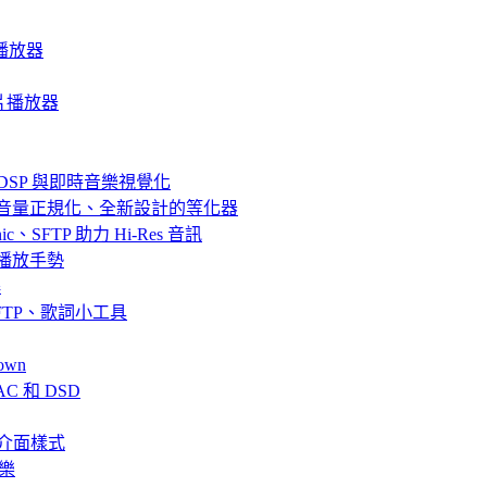
音樂播放器
質影片播放器
器、DSP 與即時音樂視覺化
效果、音量正規化、全新設計的等化器
bsonic、SFTP 助力 Hi-Res 音訊
串流與播放手勢
解
fin、SFTP、歌詞小工具
own
AC 和 DSD
、全新介面樣式
音樂