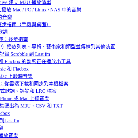
 Archive 建立 M3U 播放清單
放 Mac / PC / Linux / NAS 中的音樂
己的音樂
：逐步指南（手機與桌面）
歌詞
樂庫：逐步指南
 中封存（ZIP）播放列表、專輯、藝術家和類型並傳輸到其他裝置
 Scrobble 到 Last.fm
ic 和 Flacbox 的動態正在播放小工具
 和 Flacbox
或 Mac 上聆聽音樂
播放離線音樂：從雲端下載和同步到本機檔案
嵌入式歌詞、評論和 LRC 檔案
hone 或 Mac 上聽音樂
目合集匯出為 M3U、CSV 和 TXT
box
Last.fm
樂
ve 播放音樂