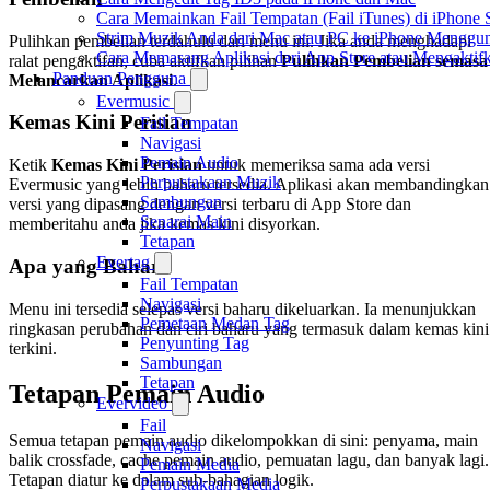
Cara Memainkan Fail Tempatan (Fail iTunes) di iPhone 
Strim Muzik Anda dari Mac atau PC ke iPhone Mengg
Pulihkan pembelian terdahulu dari menu ini. Jika anda menghadapi
Cara Memasang Aplikasi dari App Store atau Mengakt
ralat pengaktifan, cuba aktifkan pilihan
Pulihkan Pembelian semasa
Panduan Pengguna
Melancarkan Aplikasi
.
Evermusic
Kemas Kini Perisian
Fail Tempatan
Navigasi
Pemain Audio
Ketik
Kemas Kini Perisian
untuk memeriksa sama ada versi
Perpustakaan Muzik
Evermusic yang lebih baharu tersedia. Aplikasi akan membandingkan
Sambungan
versi yang dipasang dengan versi terbaru di App Store dan
Senarai Main
memberitahu anda jika kemas kini disyorkan.
Tetapan
Evertag
Apa yang Baharu
Fail Tempatan
Navigasi
Menu ini tersedia selepas versi baharu dikeluarkan. Ia menunjukkan
Pemetaan Medan Tag
ringkasan perubahan dan ciri baharu yang termasuk dalam kemas kini
Penyunting Tag
terkini.
Sambungan
Tetapan
Tetapan Pemain Audio
Evervideo
Fail
Semua tetapan pemain audio dikelompokkan di sini: penyama, main
Navigasi
balik crossfade, cache pemain audio, pemuatan lagu, dan banyak lagi.
Pemain Media
Tetapan diatur ke dalam sub-bahagian logik.
Perpustakaan Media