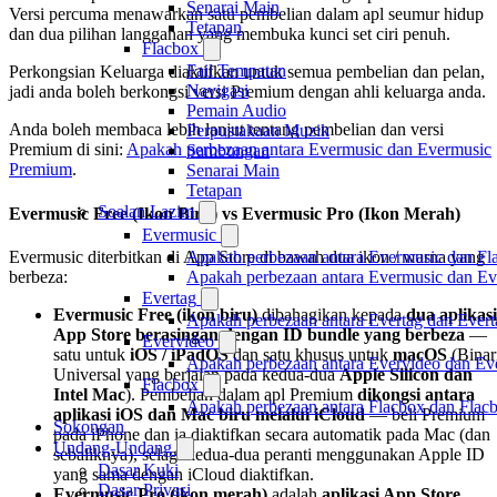
Senarai Main
Versi percuma menawarkan satu pembelian dalam apl seumur hidup
Tetapan
dan dua pilihan langganan yang membuka kunci set ciri penuh.
Flacbox
Fail Tempatan
Perkongsian Keluarga diaktifkan untuk semua pembelian dan pelan,
Navigasi
jadi anda boleh berkongsi versi Premium dengan ahli keluarga anda.
Pemain Audio
Anda boleh membaca lebih lanjut tentang pembelian dan versi
Perpustakaan Muzik
Premium di sini:
Apakah perbezaan antara Evermusic dan Evermusic
Sambungan
Premium
.
Senarai Main
Tetapan
Soalan Lazim
Evermusic Free (Ikon Biru) vs Evermusic Pro (Ikon Merah)
Evermusic
Evermusic diterbitkan di App Store di bawah dua ikon / warna yang
Apakah perbezaan antara Evermusic dan Fl
berbeza:
Apakah perbezaan antara Evermusic dan E
Evertag
Evermusic Free (ikon biru)
dibahagikan kepada
dua aplikasi
Apakah perbezaan antara Evertag dan Ever
App Store berasingan dengan ID bundle yang berbeza
—
Evervideo
satu untuk
iOS / iPadOS
dan satu khusus untuk
macOS
(Binar
Apakah perbezaan antara Evervideo dan E
Universal yang berjalan pada kedua-dua
Apple Silicon dan
Flacbox
Intel Mac
). Pembelian dalam apl Premium
dikongsi antara
Apakah perbezaan antara Flacbox dan Fla
aplikasi iOS dan Mac biru melalui iCloud
— beli Premium
Sokongan
pada iPhone dan ia diaktifkan secara automatik pada Mac (dan
Undang-Undang
sebaliknya), selagi kedua-dua peranti menggunakan Apple ID
Dasar Kuki
yang sama dengan iCloud diaktifkan.
Dasar Privasi
Evermusic Pro (ikon merah)
adalah
aplikasi App Store