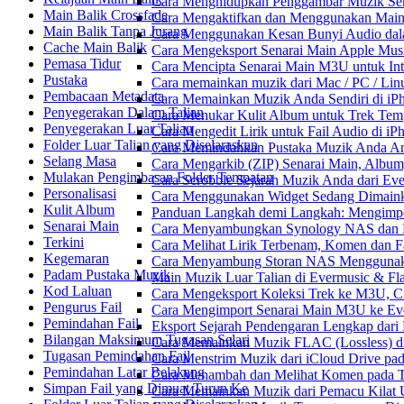
Cara Menghidupkan Penggambar Muzik Sem
Main Balik Crossfade
Cara Mengaktifkan dan Menggunakan Main 
Main Balik Tanpa Jurang
Cara Menggunakan Kesan Bunyi Audio dalam
Cache Main Balik
Cara Mengeksport Senarai Main Apple Mus
Pemasa Tidur
Cara Mencipta Senarai Main M3U untuk Inte
Pustaka
Cara memainkan muzik dari Mac / PC / L
Pembacaan Metadata
Cara Memainkan Muzik Anda Sendiri di i
Penyegerakan Dalam Talian
Cara Menukar Kulit Album untuk Trek Tem
Penyegerakan Luar Talian
Cara Mengedit Lirik untuk Fail Audio di i
Folder Luar Talian yang Diselaraskan
Cara Memindahkan Pustaka Muzik Anda Ant
Selang Masa
Cara Mengarkib (ZIP) Senarai Main, Album
Mulakan Pengimbasan Folder Tempatan
Cara Scrobble Sejarah Muzik Anda dari Eve
Personalisasi
Cara Menggunakan Widget Sedang Dimaink
Kulit Album
Panduan Langkah demi Langkah: Mengimpor
Senarai Main
Cara Menyambungkan Synology NAS dan M
Terkini
Cara Melihat Lirik Terbenam, Komen dan F
Kegemaran
Cara Menyambung Storan NAS Menggunak
Padam Pustaka Muzik
Main Muzik Luar Talian di Evermusic & Fl
Kod Laluan
Cara Mengeksport Koleksi Trek ke M3U, 
Pengurus Fail
Cara Mengimport Senarai Main M3U ke Ev
Pemindahan Fail
Eksport Sejarah Pendengaran Lengkap dari
Bilangan Maksimum Tugasan Selari
Cara Memainkan Muzik FLAC (Lossless) di
Tugasan Pemindahan Fail
Cara Menstrim Muzik dari iCloud Drive pa
Pemindahan Latar Belakang
Cara Menambah dan Melihat Komen pada Tr
Simpan Fail yang Dimuat Turun Ke
Cara Memainkan Muzik dari Pemacu Kilat 