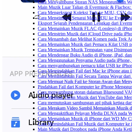
Cara Menyambung Storan NAS Menggunakan Web
Main Muzik Luar Talian di Evermusic & Flacbox:
Cara Mengeksport Koleksi Trek ke M3U, CSV d
Cara Mengimport Senarai Main M3U ke Evermusi
Eksport Sejarah Pendengaran Lengkap dari Everm
Cara Memainkan Muzik FLAC (Lossless) di iPho
Cara Menstrim Muzik dari iCloud Drive pada iPh
Cara Menambah dan Melihat Komen pada Trek Aud
Cara Memainkan Muzik dari Pemacu Kilat USB p
Cara Memainkan Muzik Tempatan yang Disimpan 
Cara Mendengar Buku Audio di iPhone, iPad, d
Cara Menggunakan Penyama Audio pada iPhone, 
Cara menyambungkan pemacu kilat USB ke iPhone
Cara Memindahkan Fail dari Mac ke iPhone atau
Cara Memindahkan Fail Secara Tanpa Wayar dar
Cara Memuat Naik Fail ke Storan Awan dan Meny
Pindahkan Fail dari Komputer ke iPhone Mengg
Cara menyambung storan dalaman Bluesound VAU
Cara Memuat Turun Muzik dari YouTube dan Mend
Cara memutuskan sambungan apl pihak ketiga dar
Cara Merakam Video Sambil Memainkan Muzik d
Cara Mengaktifkan Pelayan Media DLNA pada W
Cara Memainkan Muzik di iPhone dari WD My 
Cara Memindahkan Fail Muzik dari Komputer ke
Main Muzik dari Dropbox pada iPhone Anda Ketik