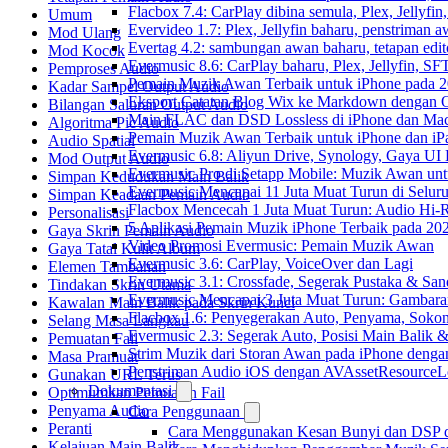
Flacbox 7.4: CarPlay dibina semula, Plex, Jellyfi
Umum
Evervideo 1.7: Plex, Jellyfin baharu, penstriman a
Mod Ulang
Evertag 4.2: sambungan awan baharu, tetapan edito
Mod Kocok
Evermusic 8.6: CarPlay baharu, Plex, Jellyfin, SFT
Pemproses Audio
Pemain Muzik Awan Terbaik untuk iPhone pada 
Kadar Sampel Output Audio
Eksport Catatan Blog Wix ke Markdown dengan
Bilangan Saluran Output Audio
Main FLAC dan DSD Lossless di iPhone dan Mac
Algoritma Pic Audio
Pemain Muzik Awan Terbaik untuk iPhone dan iP
Audio Spatial
Evermusic 6.8: Aliyun Drive, Synology, Gaya UI
Mod Output Audio
Evermusic Pro di Setapp Mobile: Muzik Awan un
Simpan Kedudukan Main Balik
Evermusic Mencapai 11 Juta Muat Turun di Selur
Simpan Keadaan Pemain Audio
Flacbox Mencecah 1 Juta Muat Turun: Audio Hi-
Personalisasi
5 Aplikasi Pemain Muzik iPhone Terbaik pada 20
Gaya Skrin Pemain Audio
Video Promosi Evermusic: Pemain Muzik Awan
Gaya Tatal Kulit Album
Evermusic 3.6: CarPlay, VoiceOver dan Lagi
Elemen Tambahan
Evermusic 3.1: Crossfade, Segerak Pustaka & San
Tindakan Skrin Utama
Evermusic Mencapai 3 Juta Muat Turun: Gambara
Kawalan Main Balik pada Skrin Kunci
Flacbox 1.6: Penyegerakan Auto, Penyama, Sok
Selang Masa Langkau
Evermusic 2.3: Segerak Auto, Posisi Main Balik 
Pemuatan Fail
Strim Muzik dari Storan Awan pada iPhone denga
Masa Pramuat
Penstriman Audio iOS dengan AVAssetResourceL
Gunakan URL Terus
Dokumentasi
Optimumkan Pemuatan Fail
Penyama Audio
Cara Penggunaan
Peranti
Cara Menggunakan Kesan Bunyi dan DSP dal
Kelajuan Main Balik