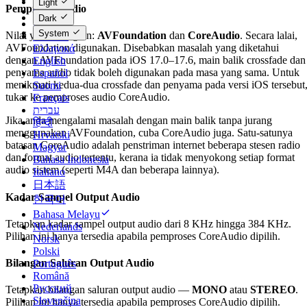
Light
Pemproses Audio
Čeština
Dark
Dansk
System
Nilai yang mungkin:
AVFoundation
dan
CoreAudio
. Secara lalai,
Deutsch
AVFoundation digunakan. Disebabkan masalah yang diketahui
Ελληνικά
dengan AVFoundation pada iOS 17.0–17.6, main balik crossfade dan
English
penyama audio tidak boleh digunakan pada masa yang sama. Untuk
Español
menikmati kedua-dua crossfade dan penyama pada versi iOS tersebut
Suomi
tukar ke pemproses audio CoreAudio.
Français
עברית
Jika anda mengalami masalah dengan main balik tanpa jurang
हिन्दी
menggunakan AVFoundation, cuba CoreAudio juga. Satu-satunya
Hrvatski
batasan CoreAudio adalah penstriman internet beberapa stesen radio
Magyar
dan format audio tertentu, kerana ia tidak menyokong setiap format
Bahasa Indonesia
audio sistem (seperti M4A dan beberapa lainnya).
Italiano
日本語
Kadar Sampel Output Audio
한국어
Bahasa Melayu
Tetapkan kadar sampel output audio dari 8 KHz hingga 384 KHz.
Nederlands
Pilihan ini hanya tersedia apabila pemproses CoreAudio dipilih.
Norsk
Polski
Bilangan Saluran Output Audio
Português
Română
Русский
Tetapkan bilangan saluran output audio —
MONO
atau
STEREO
.
Slovenčina
Pilihan ini hanya tersedia apabila pemproses CoreAudio dipilih.