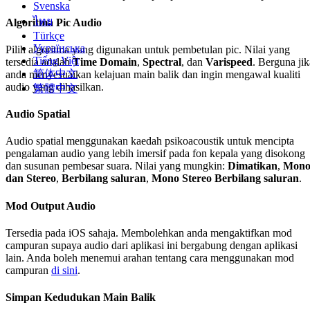
Svenska
ไทย
Algoritma Pic Audio
Türkçe
Українська
Pilih algoritma yang digunakan untuk pembetulan pic. Nilai yang
Tiếng Việt
tersedia adalah
Time Domain
,
Spectral
, dan
Varispeed
. Berguna jik
简体中文
anda menyesuaikan kelajuan main balik dan ingin mengawal kualiti
audio yang dihasilkan.
繁體中文
Audio Spatial
Audio spatial menggunakan kaedah psikoacoustik untuk mencipta
pengalaman audio yang lebih imersif pada fon kepala yang disokong
dan susunan pembesar suara. Nilai yang mungkin:
Dimatikan
,
Mon
dan Stereo
,
Berbilang saluran
,
Mono Stereo Berbilang saluran
.
Mod Output Audio
Tersedia pada iOS sahaja. Membolehkan anda mengaktifkan mod
campuran supaya audio dari aplikasi ini bergabung dengan aplikasi
lain. Anda boleh menemui arahan tentang cara menggunakan mod
campuran
di sini
.
Simpan Kedudukan Main Balik