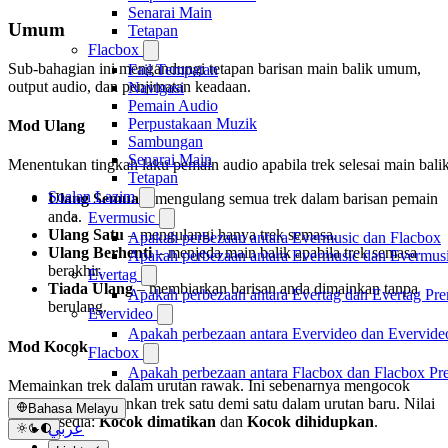
Senarai Main
Umum
Tetapan
Flacbox
Sub-bahagian ini mengandungi tetapan barisan main balik umum,
Fail Tempatan
output audio, dan penjimatan keadaan.
Navigasi
Pemain Audio
Perpustakaan Muzik
Mod Ulang
Sambungan
Senarai Main
Menentukan tingkah laku pemain audio apabila trek selesai main balik
Tetapan
Soalan Lazim
Ulang Semua
– mengulang semua trek dalam barisan pemain
anda.
Evermusic
Ulang Satu
– mengulangi hanya trek semasa.
Apakah perbezaan antara Evermusic dan Flacbox
Ulang Berhenti
– menjeda main balik apabila trek semasa
Apakah perbezaan antara Evermusic dan Evermus
berakhir.
Evertag
Tiada Ulang
– membiarkan barisan anda dimainkan tanpa
Apakah perbezaan antara Evertag dan Evertag Pr
berulang.
Evervideo
Apakah perbezaan antara Evervideo dan Evervid
Mod Kocok
Flacbox
Apakah perbezaan antara Flacbox dan Flacbox P
Memainkan trek dalam urutan rawak. Ini sebenarnya mengocok
barisan dan memainkan trek satu demi satu dalam urutan baru. Nilai
Bahasa Melayu
yang tersedia:
Kocok dimatikan
dan
Kocok dihidupkan
.
عربي
Català