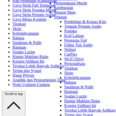
Had Pemuatan Kandungan
Perpustakaan Muzik
Gaya Skrin Fail Tempatan
Sambungan
Gaya Skrin Pustaka Muzik
Senarai Main
Gaya Skrin Pemain Audio
Tetapan
Gaya Menu Konteks
Pembelian & Kemas Kini
Tingkap
Tetapan Pemain Audio
Skrin
Pustaka
Kebolehcapaian
Kod Laluan
Bahasa
Pengurus Fail
Sandaran & Pulih
Editor Tag Audio
Bantuan
Widget
Soalan Lazim
CarPlay
Hantar Maklum Balas
Wi-Fi Drive
Kongsi Aplikasi Ini
Personalisasi
Terokai Lebih Banyak Aplikasi
Tingkap
Terma dan Syarat
Skrin
Dasar Privasi
Kebolehcapaian
Analitik dan Pengumpulan Data
Bahasa
Notis Undang-Undang
Sandaran & Pulih
Bantuan
Scroll to top
Soalan Lazim
Hantar Maklum Balas
Kongsi Aplikasi Ini
Terokai Lebih Banyak Aplikasi
Terma dan Syarat