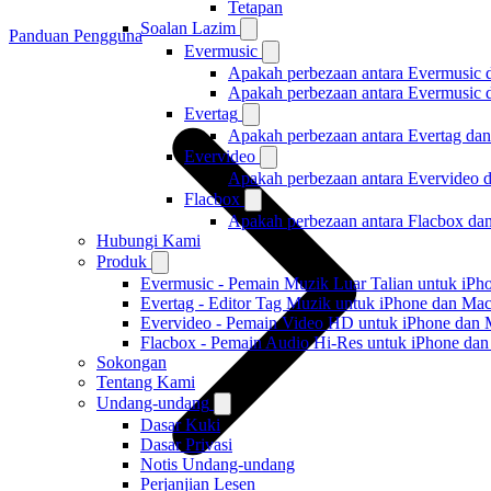
Tetapan
Soalan Lazim
Panduan Pengguna
Evermusic
Apakah perbezaan antara Evermusic 
Apakah perbezaan antara Evermusic
Evertag
Apakah perbezaan antara Evertag da
Evervideo
Apakah perbezaan antara Evervideo 
Flacbox
Apakah perbezaan antara Flacbox da
Hubungi Kami
Produk
Evermusic - Pemain Muzik Luar Talian untuk iPh
Evertag - Editor Tag Muzik untuk iPhone dan Ma
Evervideo - Pemain Video HD untuk iPhone dan
Flacbox - Pemain Audio Hi-Res untuk iPhone da
Sokongan
Tentang Kami
Undang-undang
Dasar Kuki
Dasar Privasi
Notis Undang-undang
Perjanjian Lesen