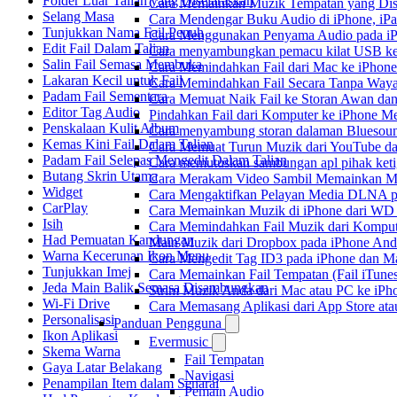
Folder Luar Talian yang Diselaraskan
Cara Memainkan Muzik Tempatan yang Dis
Selang Masa
Cara Mendengar Buku Audio di iPhone, i
Tunjukkan Nama Fail Penuh
Cara Menggunakan Penyama Audio pada iPh
Edit Fail Dalam Talian
Cara menyambungkan pemacu kilat USB ke 
Salin Fail Semasa Membuka
Cara Memindahkan Fail dari Mac ke iPhone
Lakaran Kecil untuk Fail
Cara Memindahkan Fail Secara Tanpa Waya
Padam Fail Sementara
Cara Memuat Naik Fail ke Storan Awan dan
Editor Tag Audio
Pindahkan Fail dari Komputer ke iPhone 
Penskalaan Kulit Album
Cara menyambung storan dalaman Bluesoun
Kemas Kini Fail Dalam Talian
Cara Memuat Turun Muzik dari YouTube da
Padam Fail Selepas Mengedit Dalam Talian
Cara memutuskan sambungan apl pihak keti
Butang Skrin Utama
Cara Merakam Video Sambil Memainkan Mu
Widget
Cara Mengaktifkan Pelayan Media DLNA p
CarPlay
Cara Memainkan Muzik di iPhone dari W
Isih
Cara Memindahkan Fail Muzik dari Komput
Had Pemuatan Kandungan
Main Muzik dari Dropbox pada iPhone Anda
Warna Kecerunan Ikon Menu
Cara Mengedit Tag ID3 pada iPhone dan M
Tunjukkan Imej
Cara Memainkan Fail Tempatan (Fail iTunes
Jeda Main Balik Semasa Disambungkan
Strim Muzik Anda dari Mac atau PC ke i
Wi-Fi Drive
Cara Memasang Aplikasi dari App Store a
Personalisasi
Panduan Pengguna
Ikon Aplikasi
Evermusic
Skema Warna
Fail Tempatan
Gaya Latar Belakang
Navigasi
Penampilan Item dalam Senarai
Pemain Audio