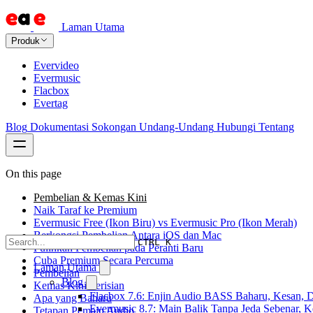
Laman Utama
Produk
Evervideo
Evermusic
Flacbox
Evertag
Blog
Dokumentasi
Sokongan
Undang-Undang
Hubungi
Tentang
On this page
Pembelian & Kemas Kini
Naik Taraf ke Premium
Evermusic Free (Ikon Biru) vs Evermusic Pro (Ikon Merah)
Berkongsi Pembelian Antara iOS dan Mac
CTRL K
Pulihkan Pembelian pada Peranti Baru
Cuba Premium Secara Percuma
Laman Utama
Pembelian
Blog
Kemas Kini Perisian
Flacbox 7.6: Enjin Audio BASS Baharu, Kesan, D
Apa yang Baharu
Evermusic 8.7: Main Balik Tanpa Jeda Sebenar, 
Tetapan Pemain Audio