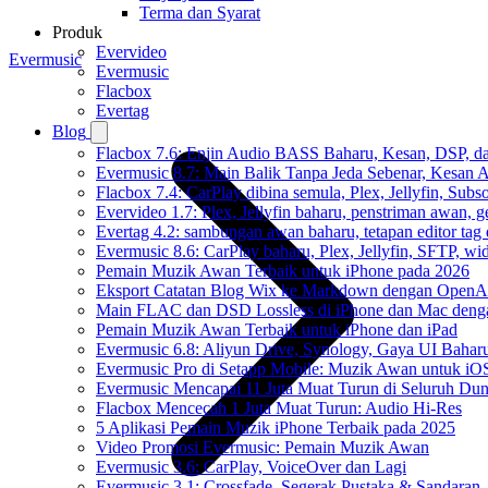
Terma dan Syarat
Produk
Evervideo
Evermusic
Evermusic
Flacbox
Evertag
Blog
Flacbox 7.6: Enjin Audio BASS Baharu, Kesan, DSP, d
Evermusic 8.7: Main Balik Tanpa Jeda Sebenar, Kesan
Flacbox 7.4: CarPlay dibina semula, Plex, Jellyfin, Sub
Evervideo 1.7: Plex, Jellyfin baharu, penstriman awan, g
Evertag 4.2: sambungan awan baharu, tetapan editor tag 
Evermusic 8.6: CarPlay baharu, Plex, Jellyfin, SFTP, widg
Pemain Muzik Awan Terbaik untuk iPhone pada 2026
Eksport Catatan Blog Wix ke Markdown dengan OpenA
Main FLAC dan DSD Lossless di iPhone dan Mac deng
Pemain Muzik Awan Terbaik untuk iPhone dan iPad
Evermusic 6.8: Aliyun Drive, Synology, Gaya UI Bahar
Evermusic Pro di Setapp Mobile: Muzik Awan untuk iO
Evermusic Mencapai 11 Juta Muat Turun di Seluruh Dun
Flacbox Mencecah 1 Juta Muat Turun: Audio Hi-Res
5 Aplikasi Pemain Muzik iPhone Terbaik pada 2025
Video Promosi Evermusic: Pemain Muzik Awan
Evermusic 3.6: CarPlay, VoiceOver dan Lagi
Evermusic 3.1: Crossfade, Segerak Pustaka & Sandaran