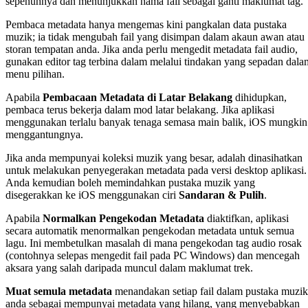
sepenuhnya dan menunjukkan nama fail sebagai ganti maklumat tag.
Pembaca metadata hanya mengemas kini pangkalan data pustaka
muzik; ia tidak mengubah fail yang disimpan dalam akaun awan atau
storan tempatan anda. Jika anda perlu mengedit metadata fail audio,
gunakan editor tag terbina dalam melalui tindakan yang sepadan dala
menu pilihan.
Apabila
Pembacaan Metadata di Latar Belakang
dihidupkan,
pembaca terus bekerja dalam mod latar belakang. Jika aplikasi
menggunakan terlalu banyak tenaga semasa main balik, iOS mungkin
menggantungnya.
Jika anda mempunyai koleksi muzik yang besar, adalah dinasihatkan
untuk melakukan penyegerakan metadata pada versi desktop aplikasi.
Anda kemudian boleh memindahkan pustaka muzik yang
disegerakkan ke iOS menggunakan ciri
Sandaran & Pulih
.
Apabila
Normalkan Pengekodan Metadata
diaktifkan, aplikasi
secara automatik menormalkan pengekodan metadata untuk semua
lagu. Ini membetulkan masalah di mana pengekodan tag audio rosak
(contohnya selepas mengedit fail pada PC Windows) dan mencegah
aksara yang salah daripada muncul dalam maklumat trek.
Muat semula metadata
menandakan setiap fail dalam pustaka muzik
anda sebagai mempunyai metadata yang hilang, yang menyebabkan