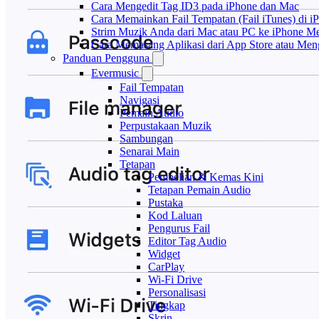
Cara Mengedit Tag ID3 pada iPhone dan Mac
Cara Memainkan Fail Tempatan (Fail iTunes) di i
Strim Muzik Anda dari Mac atau PC ke iPhone
Cara Memasang Aplikasi dari App Store atau Me
Panduan Pengguna
Evermusic
Fail Tempatan
Navigasi
Pemain Audio
Perpustakaan Muzik
Sambungan
Senarai Main
Tetapan
Pembelian & Kemas Kini
Tetapan Pemain Audio
Pustaka
Kod Laluan
Pengurus Fail
Editor Tag Audio
Widget
CarPlay
Wi-Fi Drive
Personalisasi
Tingkap
Skrin