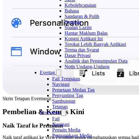
Kebolehcapaian
Bahasa
Sandaran & Pulih
Bantuan
Soalan Lazim
Hantar Maklum Balas
Kongsi Aplikasi Ini
Terokai Lebih Banyak Aplikasi
Terma dan Syarat
Dasar Privasi
Analitik dan Pengumpulan Data
Notis Undang-Undang
Evertag
Fail Tempatan
Navigasi
Pemetaan Medan Tag
Penyunting Tag
Skrin Tetapan Evermusic
Sambungan
Tetapan
Pembelian & Kemas Kini
Evervideo
Fail
Navigasi
Naik Taraf ke Premium
Pemain Media
Perpustakaan Media
Naik taraf aplikasi ke versi Premium untuk menghapuskan semua had