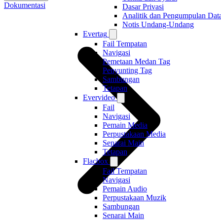
Dokumentasi
Dasar Privasi
Analitik dan Pengumpulan Dat
Notis Undang-Undang
Evertag
Fail Tempatan
Navigasi
Pemetaan Medan Tag
Penyunting Tag
Sambungan
Tetapan
Evervideo
Fail
Navigasi
Pemain Media
Perpustakaan Media
Senarai Main
Tetapan
Flacbox
Fail Tempatan
Navigasi
Pemain Audio
Perpustakaan Muzik
Sambungan
Senarai Main