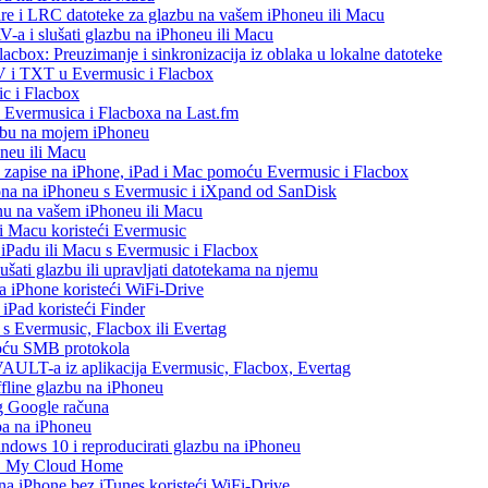
re i LRC datoteke za glazbu na vašem iPhoneu ili Macu
 i slušati glazbu na iPhoneu ili Macu
acbox: Preuzimanje i sinkronizacija iz oblaka u lokalne datoteke
V i TXT u Evermusic i Flacbox
c i Flacbox
iz Evermusica i Flacboxa na Last.fm
zbu na mojem iPhoneu
oneu ili Macu
o zapise na iPhone, iPad i Mac pomoću Evermusic i Flacbox
ona na iPhoneu s Evermusic i iXpand od SanDisk
nu na vašem iPhoneu ili Macu
 i Macu koristeći Evermusic
, iPadu ili Macu s Evermusic i Flacbox
šati glazbu ili upravljati datotekama na njemu
na iPhone koristeći WiFi-Drive
 iPad koristeći Finder
h s Evermusic, Flacbox ili Evertag
moću SMB protokola
AULT-a iz aplikacija Evermusic, Flacbox, Evertag
ffline glazbu na iPhoneu
eg Google računa
ba na iPhoneu
ows 10 i reproducirati glazbu na iPhoneu
WD My Cloud Home
 na iPhone bez iTunes koristeći WiFi-Drive