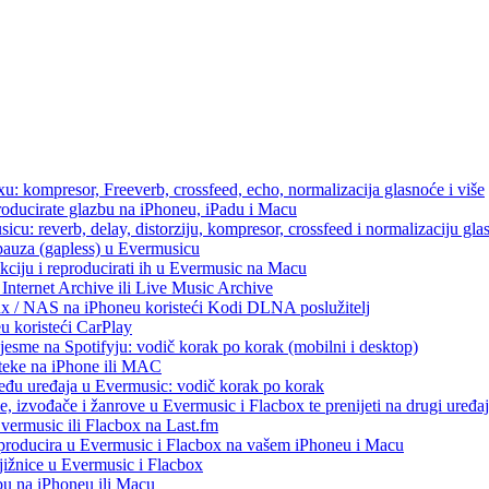
u: kompresor, Freeverb, crossfeed, echo, normalizacija glasnoće i više
producirate glazbu na iPhoneu, iPadu i Macu
icu: reverb, delay, distorziju, kompresor, crossfeed i normalizaciju gla
 pauza (gapless) u Evermusicu
kciju i reproducirati ih u Evermusic na Macu
Internet Archive ili Live Music Archive
ux / NAS na iPhoneu koristeći Kodi DLNA poslužitelj
eu koristeći CarPlay
esme na Spotifyju: vodič korak po korak (mobilni i desktop)
oteke na iPhone ili MAC
među uređaja u Evermusic: vodič korak po korak
, izvođače i žanrove u Evermusic i Flacbox te prenijeti na drugi uređaj
Evermusic ili Flacbox na Last.fm
eproducira u Evermusic i Flacbox na vašem iPhoneu i Macu
ižnice u Evermusic i Flacbox
bu na iPhoneu ili Macu