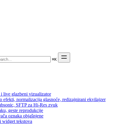
⌘
K
 live glazbeni vizualizator
efekti, normalizacija glasnoće, redizajnirani ekvilajzer
 Subsonic, SFTP za Hi-Res zvuk
aku, geste reprodukcije
vača oznaka objašnjene
i widget tekstova