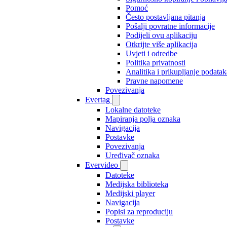
Pomoć
Često postavljana pitanja
Pošalji povratne informacije
Podijeli ovu aplikaciju
Otkrijte više aplikacija
Uvjeti i odredbe
Politika privatnosti
Analitika i prikupljanje podatak
Pravne napomene
Povezivanja
Evertag
Lokalne datoteke
Mapiranja polja oznaka
Navigacija
Postavke
Povezivanja
Uređivač oznaka
Evervideo
Datoteke
Medijska biblioteka
Medijski player
Navigacija
Popisi za reproduciju
Postavke