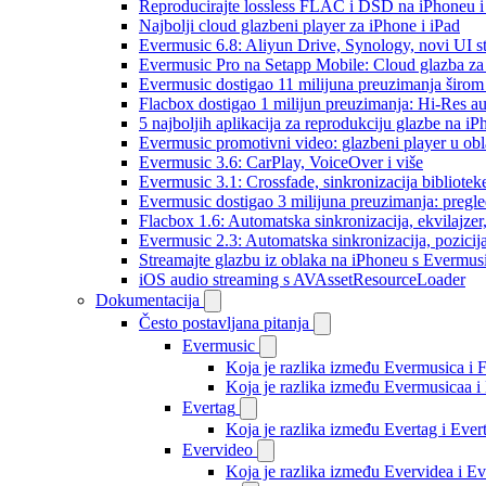
Reproducirajte lossless FLAC i DSD na iPhoneu 
Najbolji cloud glazbeni player za iPhone i iPad
Evermusic 6.8: Aliyun Drive, Synology, novi UI st
Evermusic Pro na Setapp Mobile: Cloud glazba za
Evermusic dostigao 11 milijuna preuzimanja širom 
Flacbox dostigao 1 milijun preuzimanja: Hi-Res a
5 najboljih aplikacija za reprodukciju glazbe na i
Evermusic promotivni video: glazbeni player u ob
Evermusic 3.6: CarPlay, VoiceOver i više
Evermusic 3.1: Crossfade, sinkronizacija bibliotek
Evermusic dostigao 3 milijuna preuzimanja: pregle
Flacbox 1.6: Automatska sinkronizacija, ekvilajz
Evermusic 2.3: Automatska sinkronizacija, pozicij
Streamajte glazbu iz oblaka na iPhoneu s Evermu
iOS audio streaming s AVAssetResourceLoader
Dokumentacija
Često postavljana pitanja
Evermusic
Koja je razlika između Evermusica i 
Koja je razlika između Evermusicaa 
Evertag
Koja je razlika između Evertag i Eve
Evervideo
Koja je razlika između Evervidea i 