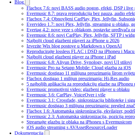
Blog
Flacbox 7.6: novi BASS audio pogon, efekti, DSP i live g
Evermusic 8.7: prava reprodukcija bez pauza, audio efekti
Flacbox 7.4: Obnovljeni CarPlay, Plex, Jellyfin, Subson
Evervideo 1.7: novi Plex, Jellyfin, streaming u oblaku, g
Evertag 4.2: nove veze s oblakom, postavke uređivača o
Evermusic 8.6: novi CarPlay, Plex, Jellyfin, SFTP i widg
Najbolji cloud glazbeni playeri za iPhone u 2026
Izvezite Wix blog postove u Markdown s OpenAI
Reproducirajte lossless FLAC i DSD na iPhoneu i Macu
Najbolji cloud glazbeni player za iPhone i iPad
Evermusic 6.8: Aliyun Drive, Synology, novi UI stilovi
Evermusic Pro na Setapp Mobile: Cloud glazba za iOS
Evermusic dostigao 11 milijuna preuzimanja širom svijet
Flacbox dostigao 1 milijun preuzimanja: Hi-Res audio
5 najboljih aplikacija za reprodukciju glazbe na iPhoneu
Evermusic promotivni video: glazbeni player u oblaku
Evermusic 3.6: CarPlay, VoiceOver i više
Evermusic 3.1: Crossfade, sinkronizacija biblioteke i sig
Evermusic dostigao 3 milijuna preuzimanja: pregled znač
Flacbox 1.6: Automatska sinkronizacija, ekvilajzer, po
Evermusic 2.3: Automatska sinkronizacija, pozicija repro
Streamajte glazbu iz oblaka na iPhoneu s Evermusicom
iOS audio streaming s AVAssetResourceLoader
Dokumentacija