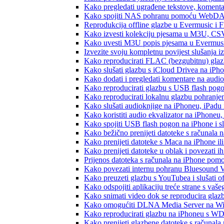
Kako pregledati ugrađene tekstove, komenta
Kako spojiti NAS pohranu pomoću WebDAV-a
Reprodukcija offline glazbe u Evermusic i Fl
Kako izvesti kolekciju pjesama u M3U, CS
Kako uvesti M3U popis pjesama u Evermusi
Izvezite svoju kompletnu povijest slušanja 
Kako reproducirati FLAC (bezgubitnu) gla
Kako slušati glazbu s iCloud Drivea na iPh
Kako dodati i pregledati komentare na audi
Kako reproducirati glazbu s USB flash pog
Kako reproducirati lokalnu glazbu pohranje
Kako slušati audioknjige na iPhoneu, iPadu
Kako koristiti audio ekvalizator na iPhoneu
Kako spojiti USB flash pogon na iPhone i slu
Kako bežično prenijeti datoteke s računala 
Kako prenijeti datoteke s Maca na iPhone ili
Kako prenijeti datoteke u oblak i povezati i
Prijenos datoteka s računala na iPhone po
Kako povezati internu pohranu Bluesound V
Kako preuzeti glazbu s YouTubea i slušati o
Kako odspojiti aplikaciju treće strane s vaš
Kako snimati video dok se reproducira glaz
Kako omogućiti DLNA Media Server na Wind
Kako reproducirati glazbu na iPhoneu s 
Kako prenijeti glazbene datoteke s računala