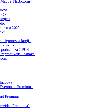
i Macu s Flacboxom
ilovi
 iOS
svijeta
udio
Phoneu u 2025.
laku
e i sigurnosna kopija
d značajki
er, podrška za OPUS
a reprodukcije i oznake
sicom
Flacboxa
i Evermusic Premiuma
rtag Premium
Evervideo Premiuma?