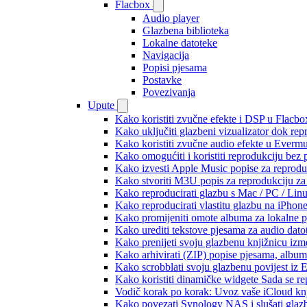
Flacbox
Audio player
Glazbena biblioteka
Lokalne datoteke
Navigacija
Popisi pjesama
Postavke
Povezivanja
Upute
Kako koristiti zvučne efekte i DSP u Flacbox
Kako uključiti glazbeni vizualizator dok re
Kako koristiti zvučne audio efekte u Evermus
Kako omogućiti i koristiti reprodukciju bez
Kako izvesti Apple Music popise za reprodu
Kako stvoriti M3U popis za reprodukciju za 
Kako reproducirati glazbu s Mac / PC / Lin
Kako reproducirati vlastitu glazbu na iPhon
Kako promijeniti omote albuma za lokalne pj
Kako urediti tekstove pjesama za audio dat
Kako prenijeti svoju glazbenu knjižnicu iz
Kako arhivirati (ZIP) popise pjesama, albume
Kako scrobblati svoju glazbenu povijest iz 
Kako koristiti dinamičke widgete Sada se r
Vodič korak po korak: Uvoz vaše iCloud knj
Kako povezati Synology NAS i slušati glaz