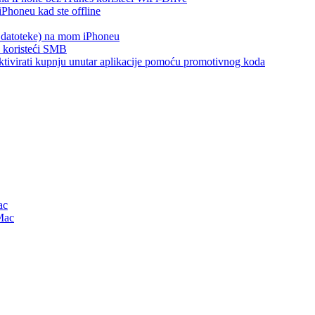
Phoneu kad ste offline
s datoteke) na mom iPhoneu
e koristeći SMB
i aktivirati kupnju unutar aplikacije pomoću promotivnog koda
ac
Mac