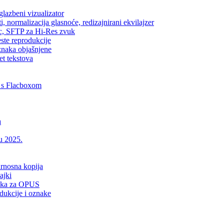
lazbeni vizualizator
, normalizacija glasnoće, redizajnirani ekvilajzer
ic, SFTP za Hi-Res zvuk
este reprodukcije
znaka objašnjene
et tekstova
 s Flacboxom
a
 u 2025.
urnosna kopija
ajki
drška za OPUS
dukcije i oznake