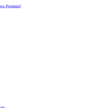
acbox Premium?
anje