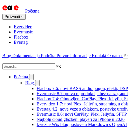
Početna
Proizvodi
Evervideo
Evermusic
Flacbox
Evertag
Blog
Dokumentacija
Podrška
Pravne informacije
Kontakt
O nama
⌘
K
Početna
Blog
Flacbox 7.6: novi BASS audio pogon, efekti, DSP i
Evermusic 8.7: prava reprodukcija bez pauza, audio 
Flacbox 7.4: Obnovljeni CarPlay, Plex, Jellyfin,
Evervideo 1.7: novi Plex, Jellyfin, streaming u obl
Evertag 4.2: nove veze s oblakom, postavke uređi
Evermusic 8.6: novi CarPlay, Plex, Jellyfin, SFTP 
Najbolji cloud glazbeni playeri za iPhone u 2026
Izvezite Wix blog postove u Markdown s OpenAI