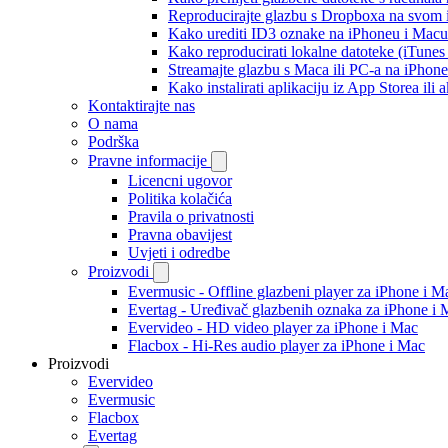
Reproducirajte glazbu s Dropboxa na svom i
Kako urediti ID3 oznake na iPhoneu i Macu
Kako reproducirati lokalne datoteke (iTune
Streamajte glazbu s Maca ili PC-a na iPhon
Kako instalirati aplikaciju iz App Storea il
Kontaktirajte nas
O nama
Podrška
Pravne informacije
Licencni ugovor
Politika kolačića
Pravila o privatnosti
Pravna obavijest
Uvjeti i odredbe
Proizvodi
Evermusic - Offline glazbeni player za iPhone i M
Evertag - Uređivač glazbenih oznaka za iPhone i 
Evervideo - HD video player za iPhone i Mac
Flacbox - Hi-Res audio player za iPhone i Mac
Proizvodi
Evervideo
Evermusic
Flacbox
Evertag