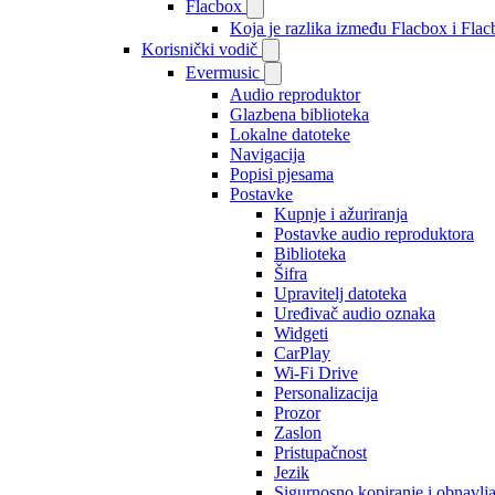
Flacbox
Koja je razlika između Flacbox i Fl
Korisnički vodič
Evermusic
Audio reproduktor
Glazbena biblioteka
Lokalne datoteke
Navigacija
Popisi pjesama
Postavke
Kupnje i ažuriranja
Postavke audio reproduktora
Biblioteka
Šifra
Upravitelj datoteka
Uređivač audio oznaka
Widgeti
CarPlay
Wi-Fi Drive
Personalizacija
Prozor
Zaslon
Pristupačnost
Jezik
Sigurnosno kopiranje i obnavlj