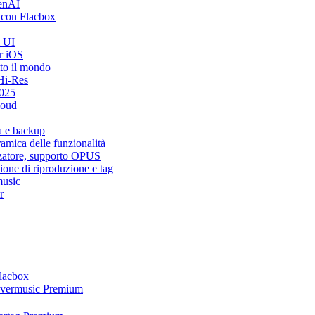
penAI
 con Flacbox
i UI
r iOS
tto il mondo
Hi-Res
2025
loud
a e backup
mica delle funzionalità
zzatore, supporto OPUS
ione di riproduzione e tag
music
r
Flacbox
 Evermusic Premium