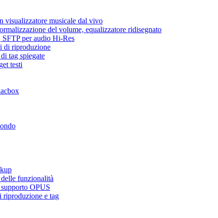
 visualizzatore musicale dal vivo
normalizzazione del volume, equalizzatore ridisegnato
ic, SFTP per audio Hi-Res
i di riproduzione
di tag spiegate
et testi
lacbox
mondo
ckup
elle funzionalità
e, supporto OPUS
 riproduzione e tag