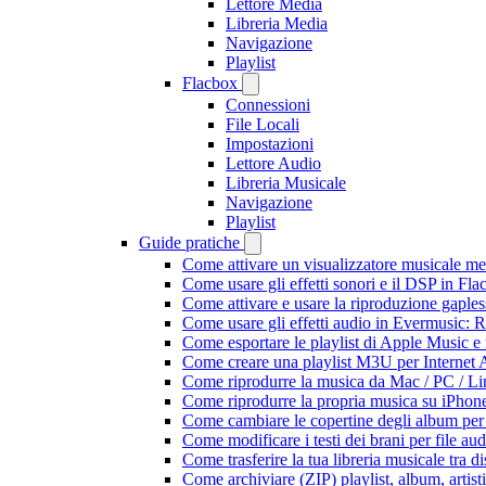
Lettore Media
Libreria Media
Navigazione
Playlist
Flacbox
Connessioni
File Locali
Impostazioni
Lettore Audio
Libreria Musicale
Navigazione
Playlist
Guide pratiche
Come attivare un visualizzatore musicale me
Come usare gli effetti sonori e il DSP in F
Come attivare e usare la riproduzione gaple
Come usare gli effetti audio in Evermusic:
Come esportare le playlist di Apple Music e
Come creare una playlist M3U per Internet 
Come riprodurre la musica da Mac / PC / 
Come riprodurre la propria musica su iPhon
Come cambiare le copertine degli album per l
Come modificare i testi dei brani per file 
Come trasferire la tua libreria musicale tra 
Come archiviare (ZIP) playlist, album, artisti