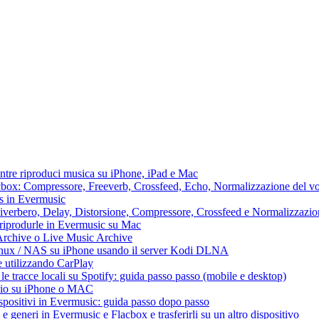
ntre riproduci musica su iPhone, iPad e Mac
lacbox: Compressore, Freeverb, Crossfeed, Echo, Normalizzazione del vo
ss in Evermusic
 Riverbero, Delay, Distorsione, Compressore, Crossfeed e Normalizzazi
 riprodurle in Evermusic su Mac
Archive o Live Music Archive
Linux / NAS su iPhone usando il server Kodi DLNA
e utilizzando CarPlay
e tracce locali su Spotify: guida passo passo (mobile e desktop)
audio su iPhone o MAC
dispositivi in Evermusic: guida passo dopo passo
 e generi in Evermusic e Flacbox e trasferirli su un altro dispositivo