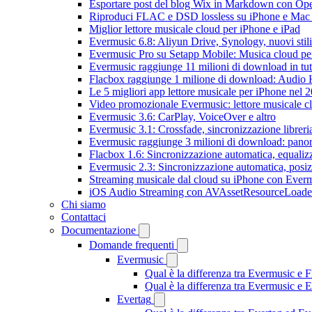
Esportare post del blog Wix in Markdown con O
Riproduci FLAC e DSD lossless su iPhone e Mac
Miglior lettore musicale cloud per iPhone e iPad
Evermusic 6.8: Aliyun Drive, Synology, nuovi stil
Evermusic Pro su Setapp Mobile: Musica cloud pe
Evermusic raggiunge 11 milioni di download in tu
Flacbox raggiunge 1 milione di download: Audio 
Le 5 migliori app lettore musicale per iPhone nel 
Video promozionale Evermusic: lettore musicale c
Evermusic 3.6: CarPlay, VoiceOver e altro
Evermusic 3.1: Crossfade, sincronizzazione libreri
Evermusic raggiunge 3 milioni di download: panora
Flacbox 1.6: Sincronizzazione automatica, equali
Evermusic 2.3: Sincronizzazione automatica, posiz
Streaming musicale dal cloud su iPhone con Ever
iOS Audio Streaming con AVAssetResourceLoade
Chi siamo
Contattaci
Documentazione
Domande frequenti
Evermusic
Qual è la differenza tra Evermusic e 
Qual è la differenza tra Evermusic e
Evertag