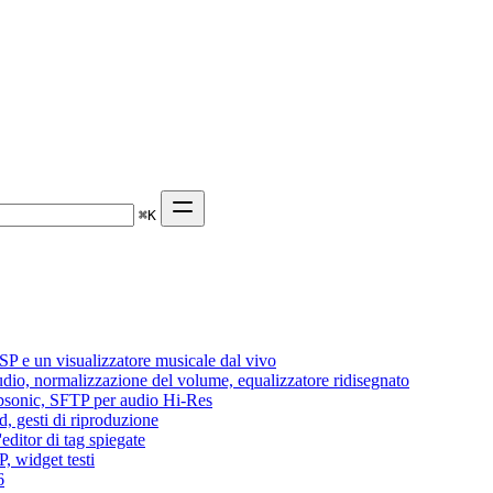
⌘
K
P e un visualizzatore musicale dal vivo
audio, normalizzazione del volume, equalizzatore ridisegnato
Subsonic, SFTP per audio Hi-Res
d, gesti di riproduzione
editor di tag spiegate
, widget testi
6