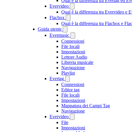
Qual è la differenza tra Evertag ed E
Evervideo
Qual è la differenza tra Evervideo e
Flacbox
Qual è la differenza tra Flacbox e F
Guida utente
Evermusic
Connessioni
File locali
Impostazioni
Lettore Audio
Libreria musicale
Navigazione
Playlist
Evertag
Connessioni
Editor tag
File locali
Impostazioni
Mappatura dei Campi Tag
Navigazione
Evervideo
File
Impostazioni