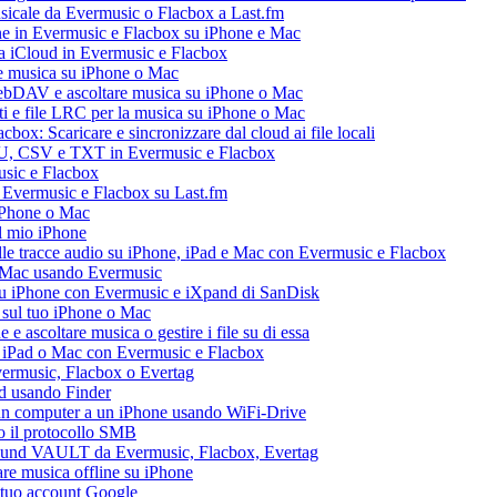
usicale da Evermusic o Flacbox a Last.fm
ne in Evermusic e Flacbox su iPhone e Mac
ia iCloud in Evermusic e Flacbox
e musica su iPhone o Mac
ebDAV e ascoltare musica su iPhone o Mac
ti e file LRC per la musica su iPhone o Mac
box: Scaricare e sincronizzare dal cloud ai file locali
M3U, CSV e TXT in Evermusic e Flacbox
usic e Flacbox
a Evermusic e Flacbox su Last.fm
iPhone o Mac
l mio iPhone
le tracce audio su iPhone, iPad e Mac con Evermusic e Flacbox
e Mac usando Evermusic
su iPhone con Evermusic e iXpand di SanDisk
 sul tuo iPhone o Mac
 ascoltare musica o gestire i file su di essa
, iPad o Mac con Evermusic e Flacbox
Evermusic, Flacbox o Evertag
ad usando Finder
a un computer a un iPhone usando WiFi-Drive
do il protocollo SMB
esound VAULT da Evermusic, Flacbox, Evertag
re musica offline su iPhone
l tuo account Google