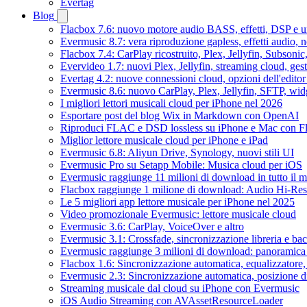
Evertag
Blog
Flacbox 7.6: nuovo motore audio BASS, effetti, DSP e un
Evermusic 8.7: vera riproduzione gapless, effetti audio, 
Flacbox 7.4: CarPlay ricostruito, Plex, Jellyfin, Subson
Evervideo 1.7: nuovi Plex, Jellyfin, streaming cloud, gest
Evertag 4.2: nuove connessioni cloud, opzioni dell'editor 
Evermusic 8.6: nuovo CarPlay, Plex, Jellyfin, SFTP, widg
I migliori lettori musicali cloud per iPhone nel 2026
Esportare post del blog Wix in Markdown con OpenAI
Riproduci FLAC e DSD lossless su iPhone e Mac con F
Miglior lettore musicale cloud per iPhone e iPad
Evermusic 6.8: Aliyun Drive, Synology, nuovi stili UI
Evermusic Pro su Setapp Mobile: Musica cloud per iOS
Evermusic raggiunge 11 milioni di download in tutto il 
Flacbox raggiunge 1 milione di download: Audio Hi-Res
Le 5 migliori app lettore musicale per iPhone nel 2025
Video promozionale Evermusic: lettore musicale cloud
Evermusic 3.6: CarPlay, VoiceOver e altro
Evermusic 3.1: Crossfade, sincronizzazione libreria e ba
Evermusic raggiunge 3 milioni di download: panoramica d
Flacbox 1.6: Sincronizzazione automatica, equalizzator
Evermusic 2.3: Sincronizzazione automatica, posizione di
Streaming musicale dal cloud su iPhone con Evermusic
iOS Audio Streaming con AVAssetResourceLoader