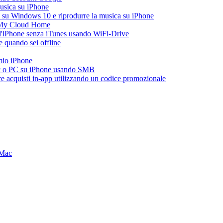
musica su iPhone
 su Windows 10 e riprodurre la musica su iPhone
 My Cloud Home
all'iPhone senza iTunes usando WiFi-Drive
 quando sei offline
 mio iPhone
ac o PC su iPhone usando SMB
are acquisti in-app utilizzando un codice promozionale
 Mac