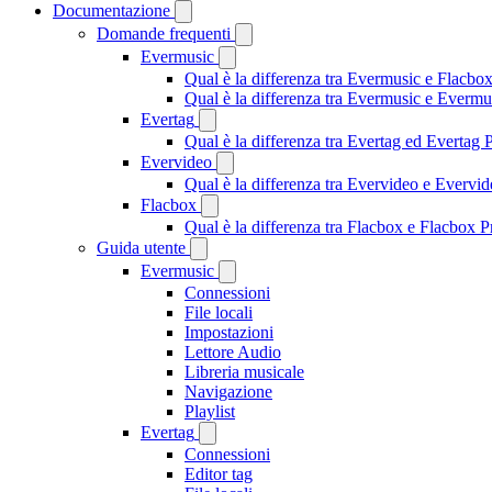
Documentazione
Domande frequenti
Evermusic
Qual è la differenza tra Evermusic e Flacbo
Qual è la differenza tra Evermusic e Everm
Evertag
Qual è la differenza tra Evertag ed Evertag
Evervideo
Qual è la differenza tra Evervideo e Everv
Flacbox
Qual è la differenza tra Flacbox e Flacbox
Guida utente
Evermusic
Connessioni
File locali
Impostazioni
Lettore Audio
Libreria musicale
Navigazione
Playlist
Evertag
Connessioni
Editor tag