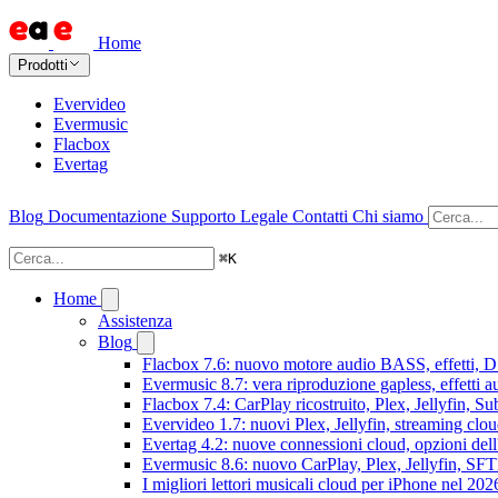
Home
Prodotti
Evervideo
Evermusic
Flacbox
Evertag
Blog
Documentazione
Supporto
Legale
Contatti
Chi siamo
⌘
K
Home
Assistenza
Blog
Flacbox 7.6: nuovo motore audio BASS, effetti, DS
Evermusic 8.7: vera riproduzione gapless, effetti 
Flacbox 7.4: CarPlay ricostruito, Plex, Jellyfin, 
Evervideo 1.7: nuovi Plex, Jellyfin, streaming clou
Evertag 4.2: nuove connessioni cloud, opzioni dell'
Evermusic 8.6: nuovo CarPlay, Plex, Jellyfin, SFTP
I migliori lettori musicali cloud per iPhone nel 202