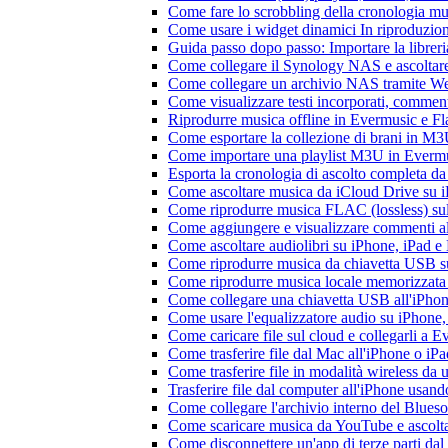
Come fare lo scrobbling della cronologia m
Come usare i widget dinamici In riproduzio
Guida passo dopo passo: Importare la librer
Come collegare il Synology NAS e ascoltar
Come collegare un archivio NAS tramite W
Come visualizzare testi incorporati, commen
Riprodurre musica offline in Evermusic e Flac
Come esportare la collezione di brani in 
Come importare una playlist M3U in Everm
Esporta la cronologia di ascolto completa d
Come ascoltare musica da iCloud Drive su 
Come riprodurre musica FLAC (lossless) su
Come aggiungere e visualizzare commenti al
Come ascoltare audiolibri su iPhone, iPad 
Come riprodurre musica da chiavetta USB 
Come riprodurre musica locale memorizzata
Come collegare una chiavetta USB all'iPhone e
Come usare l'equalizzatore audio su iPhone
Come caricare file sul cloud e collegarli a 
Come trasferire file dal Mac all'iPhone o iP
Come trasferire file in modalità wireless d
Trasferire file dal computer all'iPhone usan
Come collegare l'archivio interno del Blu
Come scaricare musica da YouTube e ascolta
Come disconnettere un'app di terze parti da