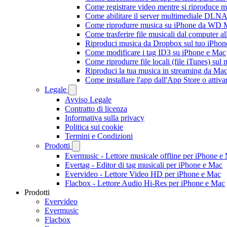
Come registrare video mentre si riproduce 
Come abilitare il server multimediale DLNA
Come riprodurre musica su iPhone da WD
Come trasferire file musicali dal computer 
Riproduci musica da Dropbox sul tuo iPhone
Come modificare i tag ID3 su iPhone e Mac
Come riprodurre file locali (file iTunes) sul
Riproduci la tua musica in streaming da M
Come installare l'app dall'App Store o attiv
Legale
Avviso Legale
Contratto di licenza
Informativa sulla privacy
Politica sui cookie
Termini e Condizioni
Prodotti
Evermusic - Lettore musicale offline per iPhone e
Evertag - Editor di tag musicali per iPhone e Mac
Evervideo - Lettore Video HD per iPhone e Mac
Flacbox - Lettore Audio Hi-Res per iPhone e Mac
Prodotti
Evervideo
Evermusic
Flacbox