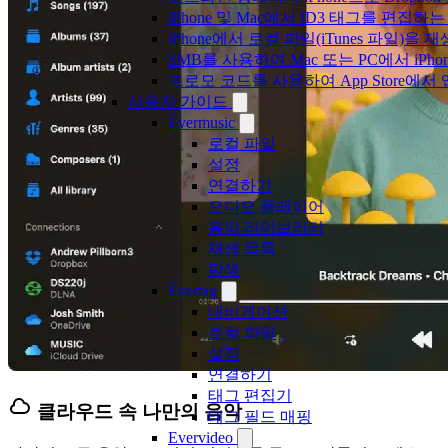
iPhone 및 Mac에서 ID3 태그를 편집하
iPhone에서 로컬 파일(iTunes 파일)을
SMB를 사용하여 Mac 또는 PC에서 iP
프로모 코드를 사용하여 App Store
사용자 가이드
Evermusic
로컬 파일
설정
연결하기
오디오 플레이어
음악 라이브러리
재생 목록
탐색
Evertag
내비게이션
로컬 파일
설정
연결하기
태그 편집기
클라우드 속 나만의 음악
태그 필드 매핑
Evervideo