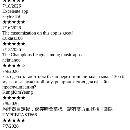
Excelente app
kayle3456
★★★★★
7/16/2026
The customization on this app is great!
Łukasz100
★★★★★
7/12/2026
The Champions League among music apps
nejtrianoo
★★★★☆
7/9/2026
как сделать так чтобы бэкап через тюнс не захватывал 130 гб
музыки загруженной внутрь приложения для офлайн
прослушивания?
KungKimYeung
★★★★★
7/8/2026
均衡器自定後，儲存時會當機，請有關方面修復！謝謝！
HYPEBEAST666
★★★★★
7/7/2026
App has all my needs, it’s so good I bought the lifetime pass
Caeliana