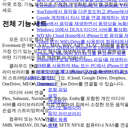
아웃 조정, 기능 설정으로 진정한 개인화된 음악 앱 경험을 누리
Evermusic, Flacbox, Evertag에서 Blue
세요.
YouTube에서 음악을 다운로드하고 iPhone
Google 계정에서 타사 앱을 연결 해제하는 방
전체 기능 세트
iPhone에서 음악을 재생하면서 동영상을 녹
Windows 10에서 DLNA 미디어 서버를 활성
WD My Cloud Home에서 iPhone으로 음악
모든 오디오 형식 재생
iTunes 없이 WiFi-Drive를 사용하여 컴퓨터
Evermusic은 MP3, AAC, M4A, WAV, AIFF, ALAC, M4B를 포함
오프라인 상태에서 iPhone으로 Dropbox 음
가장 인기 있는 오디오 형식을 재생하므로 전체 음악 컬렉션을
iPhone 및 Mac에서 ID3 태그를 편집하는 방법
어떤 기기에서든 바로 재생할 수 있습니다.
iPhone에서 로컬 파일(iTunes 파일)을 재생하
SMB를 사용하여 Mac 또는 PC에서 iPhon
클라우드 연결
프로모 코드를 사용하여 App Store에서 앱
라이브러리를 클라우드로 옮기고 iPhone 공간을 확보하여 나만
사용자 가이드
의 스트리밍 서비스를 만드세요. iCloud, Google Drive, Dropbox,
Evermusic
OneDrive, MEGA, Internxt, Proton Drive를 연결할 수 있습니다.
로컬 파일
미디어 서버 연결
설정
Plex, Subsonic, Navidrome, Jellyfin, Emby를 포함한 개인 미디어
연결하기
서버를 라이브러리에 직접 연결하여 집에서 소장한 모든 음악
오디오 플레이어
손쉽게 스트리밍하세요.
음악 라이브러리
컴퓨터 또는 NAS 연결
재생 목록
SMB, WebDAV, DLNA, FTP, SFTP, NFS로 컴퓨터나 NAS를 연
탐색