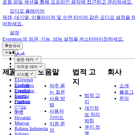
로컬 파일 섹션을 통해 오프라인 음악에 접근하고 관리하세요.
오디오 플레이어
재생, 대기열, 이퀄라이저 및 수면 타이머 같은 오디오 설정을 
어하세요.
설정
Evermusic의 외관, 기능, 성능 설정을 커스터마이징하세요.
한국어
عربي
Català
밝은 테마
Čeština
어두운 테마
Dansk
제품
도움말
법적 고
회사
Deutsch
시스템
Ελληνικά
지
English
Evervideo
자주 묻
소개
Español
Evermusic
는 질문
블로그
법적 고
Suomi
Evertag
사용 방
문의
Français
Flacbox
지
법
עברית
개인정
사용자
हिन्दी
보 처리
가이드
Hrvatski
방침
Magyar
지원 문
쿠키 정
Bahasa Indonesia
의
책
Italiano