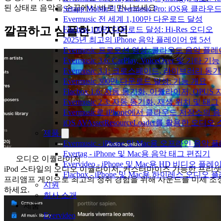
된 상태로 음악을 손끝에서 바로 만나보세요.
Setapp Mobile의 Evermusic Pro: iOS용 클라
Evermusic 전 세계 1,100만 다운로드 달성
깔끔하고 심플한 디자인
Flacbox 100만 다운로드 달성: Hi-Res 오디오
2025년 최고의 iPhone 음악 플레이어 앱 5선
Evermusic 프로모션 영상: 클라우드 음악 플
Evermusic 3.6: CarPlay, VoiceOver 및 기타 기능
Evermusic 3.1: 크로스페이드, 라이브러리 동
Evermusic 300만 다운로드 달성: 기능 개요
Flacbox 1.6: 자동 동기화, 이퀄라이저, OPUS
Evermusic 2.3: 자동 동기화, 재생 위치 및 태그
Evermusic로 iPhone에서 클라우드 저장소
iOS AVAssetResourceLoader를 활용한 오디
제품
Evermusic - iPhone 및 Mac용 오프라인 음악
Evertag - iPhone 및 Mac용 음악 태그 편집기
오디오 이퀄라이저
Evervideo - iPhone 및 Mac용 HD 비디오 플레
iPod 스타일의 오디오 이퀄라이저, 커스터마이즈 가능한 프리셋
Flacbox - iPhone 및 Mac용 하이레스 오디오
프리앰프 게인으로 최고의 청취 경험을 위해 사운드를 미세 조
지원
하세요.
회사 소개
제품
Evervideo