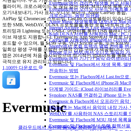
지원합니다. 주요 기능으로는 프리셋이 포함된 10밴드 오디오 
Evermusic에서 갭리스 재생을 켜고 사
퀄라이저, 크로스페이드 및 끊김 없는 재생, M3U 재생 목록 가
Evermusic에서 오디오 사운드 이펙트를
오기/내보내기, 가사 표시, 오디오 북마크, Apple CarPlay 통합,
크로스피드, 음량 정규화
AirPlay 및 Chromecast 스트리밍, Last.fm 스크로블링이 있습니다
Apple Music 재생목록을 내보내고 Mac
또한 SMB, WebDAV, DLNA 프로토콜을 통한 로컬 네트워크 스
Internet Archive 또는 Live Music A
트리밍과 Lightning 또는 USB-C 어댑터를 통한 USB 플래시 드
Kodi DLNA 서버를 사용하여 Mac / PC 
이브 재생도 지원합니다. Evermusic는 App Store에서 무료로 다
CarPlay를 사용하여 iPhone에서 나만
로드할 수 있으며, 월 $4.99 구독, 연간 $19.99 구독, 또는 $59.99
Spotify에서 로컬 트랙의 앨범 커버를 
일회성 평생 구매를 포함한 선택적 인앱 구매가 제공됩니다. 이
iPhone 또는 MAC에서 오디오 파일의
앱은 2014년에 처음 출시되었으며 정기적인 업데이트를 통해 
Evermusic에서 기기 간 음악 라이브
극적으로 유지 관리되고 있습니다.
Evermusic 및 Flacbox에서 재생 목
1,100만 다운로드
전송하는 방법
Evermusic 또는 Flacbox에서 Last
Evermusic 및 Flacbox에서 iPhone
단계별 가이드: iCloud 라이브러리를 Ever
Synology NAS를 연결하고 iPhone 또
Evermusic & Flacbox에서 오프라
Evermusic
iPhone 또는 Mac에서 음악의 내장 가사
WebDAV를 사용하여 NAS 스토리지를 연
Evermusic 및 Flacbox에 M3U 재생 
Evermusic 및 Flacbox에서 트랙 컬렉션
클라우드에서 자신의 음악을 정리하고 재생하는