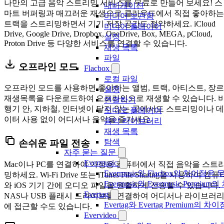
나만의 고급 음악 스트리밍 서비스를 무료로 만들어 보세요! 스
내비게이션
마트 버퍼링과 매끄러운 재생으로 클라우드에서 직접 좋아하는
미디어 보관함
트랙을 스트리밍하면서 기기 저장 공간도 절약하세요. iCloud
미디어 플레이어
Drive, Google Drive, Dropbox, OneDrive, Box, MEGA, pCloud,
설정
Proton Drive 등 다양한 서비스를 연결할 수 있습니다.
재생 목록
파일
오프라인 모드
Flacbox
로컬 파일
오프라인 모드를 사용하면 좋아하는 앨범, 트랙, 아티스트, 장르
설정
재생목록을 다운로드하여 오프라인으로 재생할 수 있습니다. 
연결하기
행기 안, 지하철, 인터넷이 닿지 않는 곳에서도 스트리밍이나 데
오디오 플레이어
이터 사용 없이 어디서나 음악을 즐기세요.
음악 라이브러리
재생 목록
탐색
손쉬운 파일 전송
자주 묻는 질문
Evermusic
Mac이나 PC를 연결하여 가정용 컴퓨터에서 직접 음악을 스트
Evermusic와 Flacbox의 차이점
밍하세요. Wi-Fi Drive 또는 iTunes File Sharing을 사용하여 컴퓨
Evermusic와 Evermusic Premiu
와 iOS 기기 간에 오디오 파일을 원활하게 전송할 수 있습니다.
Evertag
NAS나 USB 플래시 드라이브를 연결하여 어디서나 라이브러
Evertag와 Evertag Premium
에 접근할 수도 있습니다.
Evervideo