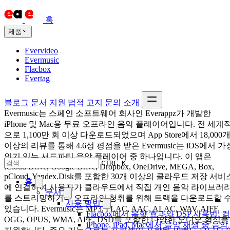
홈
제품
Evervideo
Evermusic
Flacbox
Evertag
블로그
문서
지원
법적 고지
문의
소개
Evermusic는 스페인 소프트웨어 회사인 Everappz가 개발한
iPhone 및 Mac용 무료 오프라인 음악 플레이어입니다. 전 세계
으로 1,100만 회 이상 다운로드되었으며 App Store에서 18,000
이상의 리뷰를 통해 4.6성 평점을 받은 Evermusic는 iOS에서 가
인기 있는 서드파티 음악 플레이어 중 하나입니다. 이 앱은
CTRL K
iCloud Drive, Google Drive, Dropbox, OneDrive, MEGA, Box,
pCloud, Yandex.Disk를 포함한 30개 이상의 클라우드 저장 서비
홈
에 연결하여 사용자가 클라우드에서 직접 개인 음악 라이브러
문서
를 스트리밍하거나 오프라인 청취를 위해 트랙을 다운로드할 
사용 방법
있습니다. Evermusic는 MP3, FLAC, AAC, ALAC, WAV, AIFF,
Flacbox에서 음향 효과와 DSP 사용법: 컴
OGG, OPUS, WMA, APE, DSD를 포함한 다양한 오디오 형식을
iPhone, iPad, Mac에서 음악 재생 중