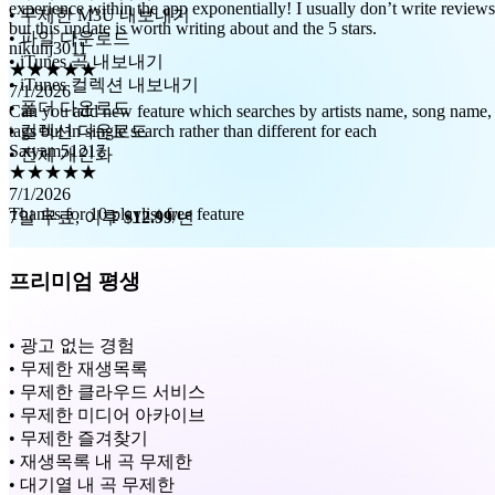
nikunj3011
• 무제한 M3U 내보내기
★★★★★
• 파일 다운로드
7/1/2026
• iTunes 곡 내보내기
Can you add new feature which searches by artists name, song name,
• iTunes 컬렉션 내보내기
tags but in single search rather than different for each
• 폴더 다운로드
Satyam51217
• 컬렉션 다운로드
★★★★★
7/1/2026
• 전체 개인화
Thanks for 10 playlist free feature
7일 무료, 이후
$12.99
/년
프리미엄 평생
• 광고 없는 경험
• 무제한 재생목록
• 무제한 클라우드 서비스
• 무제한 미디어 아카이브
• 무제한 즐겨찾기
• 재생목록 내 곡 무제한
• 대기열 내 곡 무제한