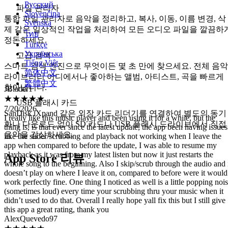
Русский
파일 관리자
Slovenčina
통합 파일 관리자로 음악을 정리하고, 복사, 이동, 이름 변경, 삭
Svenska
제 같은 일상적인 작업을 처리하여 모든 오디오 파일을 깔끔하
ไทย
정돈하세요.
Türkçe
Українська
고급 검색
Tiếng Việt
스마트 검색 엔진으로 무엇이든 몇 초 만에 찾으세요. 전체 음악
JBlader1
简体中文
라이브러리 어디에서나 좋아하는 앨범, 아티스트, 곡을 빠르게
★★★★★
繁體中文
찾아냅니다.
7/20/2026
I really like this music player and been using it for a while, but the
USB 플래시 카드
thing is, is that ever since the latest update, the app been having issues
SanDisk iXpand 같은 외장 카드 리더기를 연결하여 별도의 동기
like the slider/scrubbing and playback not working when I leave the
화나 다운로드 없이 SD 카드나 USB 플래시 드라이브에서 직접
app when compared to before the update, I was able to resume my
음악을 감상하세요.
playback as it was from my latest listen but now it just restarts the
whole song to the beginning. Also I skip/scrub through the audio and 
doesn’t play on where I leave it on, compared to before were it would
App Store 리뷰
work perfectly fine. One thing I noticed as well is a little popping noi
(sometimes loud) every time your scrubbing thru your music when it
didn’t used to do that. Overall I really hope yall fix this but I still give
this app a great rating, thank you
AlexQuevedo97
★★★★★
7/18/2026