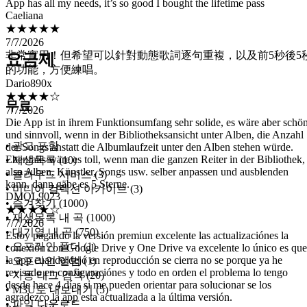
★★★★★
7/7/2026
非常實用！但希望可以針對動態歌詞逐句重複，以及前5秒後5
的功能，方便練唱。
요금제
Dario890x
★★★★☆
7/7/2026
Die App ist in ihrem Funktionsumfang sehr solide, es wäre aber schö
무료
und sinnvoll, wenn in der Bibliotheksansicht unter Alben, die Anzahl
der Songs anstatt die Albumlaufzeit unter den Alben stehen würde.
Ebenfalls wäre es toll, wenn man die ganzen Reiter in der Bibliothek,
• 광고 포함
also Alben, Künstler, Songs usw. selber anpassen und ausblenden
kann, dann gäbe es 5 Sterne.
• 재생목록 (10)
DMOL9023
• 클라우드 서비스 (3)
★★★★☆
• 미디어 컬렉션 아카이브 (3)
7/7/2026
• 즐겨찾기 (1000)
Estoy pagando la versión premiun excelente las actualizaciónes la
• 재생목록 내 곡 (1000)
conexión con Google Drive y One Drive va excelente lo único es que
• 대기열 내 곡 (750)
la app cuando dejó en reproducción se cierra no se porque ya he
• 오프라인 폴더 (1)
revisado en configuraciónes y todo en orden el problema lo tengo
desde hace 4 días si me pueden orientar para solucionar se los
• 오프라인 앨범 (1)
agradezco la app esta actualizada a la última versión.
• 자동 태그 검색 (20)
Pamela Velazco
• M3U로 내보내기 (5)
★★★★★
• 파일 다운로드