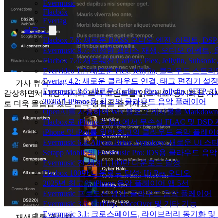
Evermusic
Flacbox
Evertag
블로그
Flacbox 7.6: 새로운 BASS 오디오 엔진, 이펙트,
Evermusic 8.7: 진정한 갭리스 재생, 오디오 이
Flacbox 7.4: 새로워진 CarPlay, Plex, Jellyfin, 
Evervideo 1.7: 새로운 Plex, Jellyfin, 클라우드 
Evertag 4.2: 새로운 클라우드 연결, 태그 편집기 설
가사 뷰어
Evermusic 8.6: 새로운 CarPlay, Plex, Jellyfin, SFTP
감상하면서 내장 가사와 트랙 코멘트를 읽으세요. 동기화된 가
2026년 iPhone용 최고의 클라우드 음악 플레이어
로 더욱 몰입감 있는 음악 경험을 즐기세요.
OpenAI를 사용하여 Wix 블로그 게시물을 Markdo
Flacbox로 iPhone과 Mac에서 무손실 FLAC 및 DSD
iPhone 및 iPad를 위한 최고의 클라우드 음악 플레
Evermusic 6.8: Aliyun Drive, Synology, 새로운 UI 
Setapp Mobile의 Evermusic Pro: iOS용 클라우드 음악
Evermusic 전 세계 1,100만 다운로드 달성
Flacbox 100만 다운로드 달성: Hi-Res 오디오
2025년 최고의 iPhone 음악 플레이어 앱 5선
Evermusic 프로모션 영상: 클라우드 음악 플레이어
Evermusic 3.6: CarPlay, VoiceOver 및 기타 기능
Evermusic 3.1: 크로스페이드, 라이브러리 동기화 및
재생목록 관리자