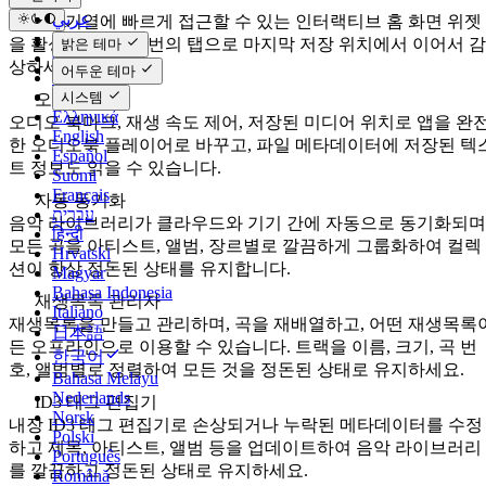
عربي
재생 대기열에 빠르게 접근할 수 있는 인터랙티브 홈 화면 위젯
Català
을 활성화하고, 한 번의 탭으로 마지막 저장 위치에서 이어서 감
밝은 테마
Čeština
상하세요.
어두운 테마
Dansk
Deutsch
시스템
오디오북
Ελληνικά
오디오 북마크, 재생 속도 제어, 저장된 미디어 위치로 앱을 완
English
한 오디오북 플레이어로 바꾸고, 파일 메타데이터에 저장된 텍
Español
트 정보도 읽을 수 있습니다.
Suomi
Français
자동 동기화
עברית
음악 라이브러리가 클라우드와 기기 간에 자동으로 동기화되며
हिन्दी
모든 곡을 아티스트, 앨범, 장르별로 깔끔하게 그룹화하여 컬렉
Hrvatski
션이 항상 정돈된 상태를 유지합니다.
Magyar
Bahasa Indonesia
재생목록 관리자
Italiano
재생목록을 만들고 관리하며, 곡을 재배열하고, 어떤 재생목록
日本語
든 오프라인으로 이용할 수 있습니다. 트랙을 이름, 크기, 곡 번
한국어
호, 앨범별로 정렬하여 모든 것을 정돈된 상태로 유지하세요.
Bahasa Melayu
Nederlands
ID3 태그 편집기
Norsk
내장 ID3 태그 편집기로 손상되거나 누락된 메타데이터를 수정
Polski
하고 제목, 아티스트, 앨범 등을 업데이트하여 음악 라이브러리
Português
를 깔끔하고 정돈된 상태로 유지하세요.
Română