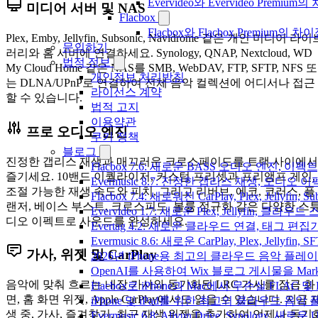
Evervideo와 Evervideo Prem
미디어 서버 및 NAS
Flacbox
Flacbox와 Flacbox Premium
Plex, Emby, Jellyfin, Subsonic, Navidrome 같은 개인 미디어 라이
문의하기
러리와 홈 서버에 연결하세요. Synology, QNAP, Nextcloud, WD
법적 정보
My Cloud Home 같은 NAS를 SMB, WebDAV, FTP, SFTP, NFS 또
개인정보 처리방침
는 DLNA/UPnP로 연결하여 전체 음악 컬렉션에 어디서나 접근
라이선스 계약
할 수 있습니다.
법적 고지
이용약관
프로 오디오 엔진
쿠키 정책
블로그
진정한 갭리스 재생과 매끄러운 크로스페이드를 트랙 사이에서
Flacbox 7.6: 새로운 BASS 오디오 엔진, 
즐기세요. 10밴드 이퀄라이저, 커스텀 프리셋과 프리앰프 게인,
Evermusic 8.7: 진정한 갭리스 재생, 오
조절 가능한 재생 속도와 피치, 그리고 리버브, 에코, 코러스, 플
Flacbox 7.4: 새로워진 CarPlay, Plex, Jelly
랜저, 베이스 부스트, 크로스피드, 볼륨 정규화 같은 다양한 스
Evervideo 1.7: 새로운 Plex, Jellyfin, 
디오 이펙트로 사운드를 완성하세요.
Evertag 4.2: 새로운 클라우드 연결, 태그 편
Evermusic 8.6: 새로운 CarPlay, Plex, Jellyfin
가사, 위젯 및 CarPlay
2026년 iPhone용 최고의 클라우드 음악 플레
OpenAI를 사용하여 Wix 블로그 게시물을 Ma
음악에 맞춰 흐르는 내장 가사와 동기화된 LRC 가사를 잠금 화
Flacbox로 iPhone과 Mac에서 무손실 FLAC 및
면, 홈 화면 위젯, Apple CarPlay에서도 읽을 수 있습니다. 지금 
iPhone 및 iPad를 위한 최고의 클라우드 음악
생 중, 가사, 즐겨찾기, 최근 재생 위젯을 추가하여 언제나 동기
Evermusic 6.8: Aliyun Drive, Synology, 새로