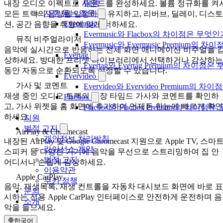
탐색
내장 오디오 이펙트로 사운드를 완성하세요. 볼륨 정규화를 켜
자주 묻는 질문
모든 트랙의 음량을 일정하게 유지하고, 리버브, 딜레이, 디스토
Evermusic
션, 공간 음향을 취향에 맞게 더하세요.
Evermusic와 Flacbox의 차이점은 무엇
뮤직 비주얼라이저
Evermusic와 Evermusic Premium의 차이
음악에 실시간으로 반응하는 전체 화면 애니메이션 비주얼을 
Evertag
상하세요. 방대한 프리셋 라이브러리에서 선택하거나 감상하는
Evertag와 Evertag Premium의 차이점
동안 자동으로 순환되도록 설정할 수 있습니다.
Evervideo
가사 및 코멘트
Evervideo와 Evervideo Premium의
재생 중인 오디오 트랙의 내장 타임드 가사와 코멘트를 확인하
Flacbox
고, 가사 위젯을 홈 화면에 추가하여 언제든 한눈에 빠르게 확인
Flacbox와 Flacbox Premium의 차이
하세요.
지원
법적 고지
AirPlay & Chromecast
개인정보 처리방침
내장된 AirPlay 및 Google Chromecast 지원으로 Apple TV, 스마
라이선스 계약
스피커 등 다양한 기기에 음악을 무선으로 스트리밍하여 집 안
법적 고지
어디서나 손쉽게 감상하세요.
이용약관
Apple CarPlay
쿠키 정책
음악, 재생목록, 재생 컨트롤을 자동차 대시보드 화면에 바로 표
문의
시하는 전용 Apple CarPlay 인터페이스로 안전하게 운전하며 음
소개
악을 들으세요.
한국어
위젯