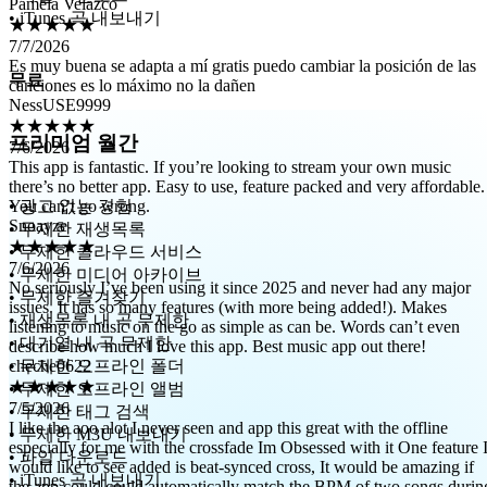
7/7/2026
• iTunes 곡 내보내기
Es muy buena se adapta a mí gratis puedo cambiar la posición de las
canciones es lo máximo no la dañen
NessUSE9999
무료
★★★★★
7/6/2026
This app is fantastic. If you’re looking to stream your own music
프리미엄 월간
there’s no better app. Easy to use, feature packed and very affordable.
You can’t go wrong.
Snoayze
• 광고 없는 경험
★★★★★
7/6/2026
• 무제한 재생목록
No seriously I’ve been using it since 2025 and never had any major
• 무제한 클라우드 서비스
issues. It has so many features (with more being added!). Makes
• 무제한 미디어 아카이브
listening to music on the go as simple as can be. Words can’t even
• 무제한 즐겨찾기
describe how much I love this app. Best music app out there!
• 재생목록 내 곡 무제한
cheche0622
• 대기열 내 곡 무제한
★★★★★
• 무제한 오프라인 폴더
7/5/2026
I like the aoo alot I never seen and app this great with the offline
• 무제한 오프라인 앨범
especially for me with the crossfade Im Obsessed with it One feature 
• 무제한 태그 검색
would like to see added is beat-synced cross, It would be amazing if
• 무제한 M3U 내보내기
the app could could automatically match the BPM of two songs durin
• 파일 다운로드
crossfade I would feel complete Thanks for the app is perfect free and
• iTunes 곡 내보내기
offline Like it