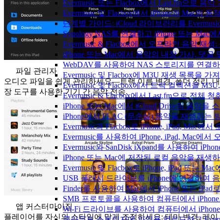
Evermusic 또는 Flacbox에서 Last.fm으
Evermusic 및 Flacbox에서 iPhone과 Mac
단계별 가이드: iCloud 라이브러리를 Evermusi
Synology NAS를 연결하고 iPhone 또는 Ma
Evermusic & Flacbox에서 오프라인 음
iPhone 또는 Mac에서 음악의 내장 가사, 댓글
WebDAV를 사용하여 NAS 스토리지를 연결하고 
파일 관리자
Evermusic 및 Flacbox에 M3U 재생 목록을 
오디오 파일을 쉽게 관리하세요—트랙 이름 변경, 폴더 정리, 내
Evermusic 및 Flacbox에서 트랙 컬렉션을 M3
장 도구를 사용한 기기 간 음악 전송.
Evermusic & Flacbox에서 Last.fm으로 전
iPhone 또는 Mac에서 iCloud Drive의 음
iPhone에서 FLAC (무손실) 음악을 재생하는 
Evermusic과 Flacbox로 iPhone, iPad
Evermusic를 사용하여 iPhone, iPad, Mac
Evermusic와 SanDisk iXpand를 사용하
iPhone 또는 Mac에 저장된 로컬 음악을 재생
Evermusic 및 Flacbox로 iPhone, iPa
USB 플래시 드라이브를 iPhone에 연결하여
Finder를 사용하여 Mac에서 iPhone 또는 i
SMB 프로토콜을 사용하여 컴퓨터에서 iPhon
앱 커스터마이징
Wi-Fi 드라이브를 사용하여 컴퓨터에서 iPh
플레이어를 자신의 스타일에 맞게 조정하세요: 테마 변경, 레이
클라우드 스토리지에 파일을 업로드하고 Evermusic