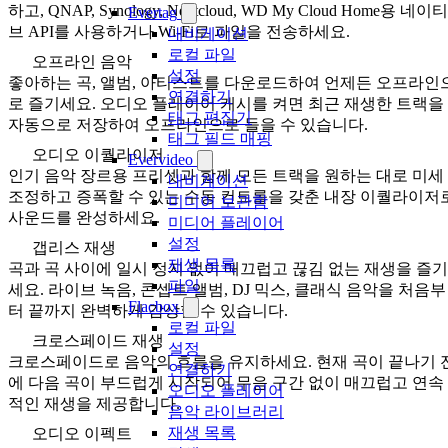
하고, QNAP, Synology, Nextcloud, WD My Cloud Home용 네이티
Evertag
브 API를 사용하거나 Wi-Fi로 파일을 전송하세요.
내비게이션
로컬 파일
오프라인 음악
설정
좋아하는 곡, 앨범, 아티스트를 다운로드하여 언제든 오프라인
연결하기
로 즐기세요. 오디오 플레이어 캐시를 켜면 최근 재생한 트랙을
태그 편집기
자동으로 저장하여 오프라인으로 들을 수 있습니다.
태그 필드 매핑
오디오 이퀄라이저
Evervideo
인기 음악 장르용 프리셋과 함께 모든 트랙을 원하는 대로 미세
내비게이션
조정하고 증폭할 수 있는 수동 컨트롤을 갖춘 내장 이퀄라이저
미디어 보관함
사운드를 완성하세요.
미디어 플레이어
설정
갭리스 재생
재생 목록
곡과 곡 사이에 일시 정지 없이 매끄럽고 끊김 없는 재생을 즐기
파일
세요. 라이브 녹음, 콘셉트 앨범, DJ 믹스, 클래식 음악을 처음부
Flacbox
터 끝까지 완벽하게 감상할 수 있습니다.
로컬 파일
크로스페이드 재생
설정
크로스페이드로 음악의 흐름을 유지하세요. 현재 곡이 끝나기 
연결하기
에 다음 곡이 부드럽게 시작되어 무음 구간 없이 매끄럽고 연속
오디오 플레이어
적인 재생을 제공합니다.
음악 라이브러리
재생 목록
오디오 이펙트