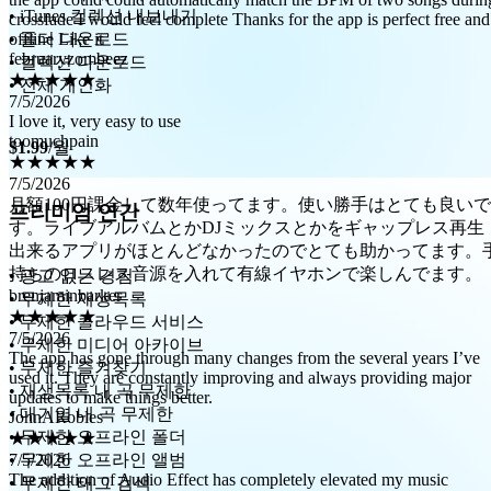
• iTunes 컬렉션 내보내기
februaryzombeez
• 폴더 다운로드
★★★★★
7/5/2026
• 컬렉션 다운로드
I love it, very easy to use
• 전체 개인화
toomuchpain
★★★★★
7/5/2026
$1.99
/월
月額100円課金して数年使ってます。使い勝手はとても良いで
す。ライブアルバムとかDJミックスとかをギャップレス再生
프리미엄 연간
出来るアプリがほとんどなかったのでとても助かってます。
持ちのロスレス音源を入れて有線イヤホンで楽しんでます。
brenjaminbarker
• 광고 없는 경험
★★★★★
7/5/2026
• 무제한 재생목록
The app has gone through many changes from the several years I’ve
• 무제한 클라우드 서비스
used it. They are constantly improving and always providing major
• 무제한 미디어 아카이브
updates to make things better.
• 무제한 즐겨찾기
JohnARobles
• 재생목록 내 곡 무제한
★★★★★
• 대기열 내 곡 무제한
7/5/2026
• 무제한 오프라인 폴더
The addition of Audio Effect has completely elevated my music
experience within the app exponentially! I usually don’t write reviews
• 무제한 오프라인 앨범
but this update is worth writing about and the 5 stars.
• 무제한 태그 검색