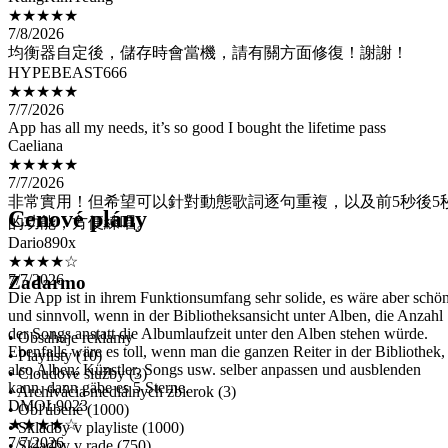
均衡器自定後，儲存時會當機，請有關方面修復！謝謝！
HYPEBEAST666
★★★★★
7/7/2026
App has all my needs, it’s so good I bought the lifetime pass
Caeliana
★★★★★
7/7/2026
非常實用！但希望可以針對動態歌詞逐句重複，以及前5秒後5
的功能，方便練唱。
Dario890x
Cenové plány
★★★★☆
7/7/2026
Die App ist in ihrem Funktionsumfang sehr solide, es wäre aber schö
Zadarmo
und sinnvoll, wenn in der Bibliotheksansicht unter Alben, die Anzahl
der Songs anstatt die Albumlaufzeit unter den Alben stehen würde.
Ebenfalls wäre es toll, wenn man die ganzen Reiter in der Bibliothek,
also Alben, Künstler, Songs usw. selber anpassen und ausblenden
• Obsahuje reklamy
kann, dann gäbe es 5 Sterne.
• Playlisty (10)
DMOL9023
• Cloudové služby (3)
★★★★☆
• Archivácia mediálnych zbierok (3)
7/7/2026
• Obľúbené (1000)
Estoy pagando la versión premiun excelente las actualizaciónes la
• Skladby v playliste (1000)
conexión con Google Drive y One Drive va excelente lo único es que
• Skladby v rade (750)