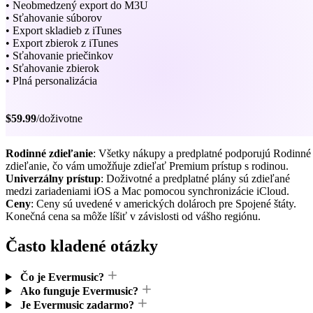
• Neobmedzený export do M3U
• Sťahovanie súborov
• Export skladieb z iTunes
• Export zbierok z iTunes
• Sťahovanie priečinkov
• Sťahovanie zbierok
• Plná personalizácia
$59.99
/doživotne
Rodinné zdieľanie
: Všetky nákupy a predplatné podporujú Rodinné
zdieľanie, čo vám umožňuje zdieľať Premium prístup s rodinou.
Univerzálny prístup
: Doživotné a predplatné plány sú zdieľané
medzi zariadeniami iOS a Mac pomocou synchronizácie iCloud.
Ceny
: Ceny sú uvedené v amerických dolároch pre Spojené štáty.
Konečná cena sa môže líšiť v závislosti od vášho regiónu.
Často kladené otázky
Čo je Evermusic?
Ako funguje Evermusic?
Je Evermusic zadarmo?