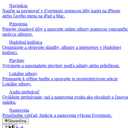
Navigácia
Naučte sa navigovať v Evermusic pomocou lišty kariet na iPhone
alebo ľavého menu na iPad a Mac.
Pripojenia
Pripojte cloudové účty a spravujte online súbory pomocou vstavanéh
správcu súborov.
Hudobná knižnica
Organizujte a objavujte skladby, albumy a interpretov v Hudobnej
knižnici.
Playlisty
Vytvárajte a usporiadajte playlisty podľa nálady alebo príležitosti.
Lokálne súbory
Pristupujte k offline hudbe a spravujte ju prostredníctvom sekcie
Lokálne súbory.
Audio prehrávač
Ovládajte prehrávanie, rad a nastavenia zvuku ako ekvalizér a časova
spánku.
Nastavenia
Prispôsobte vzhľad, funkcie a nastavenia výkonu Evermusic.
Slovenčina
عربي