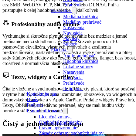
Pripojenia
cez SMB, WebDAV, FTP, SFTP, NFS alebo DLNA/UPnP a
pristupujte k celej hudobnej zbierke odkiaľkoľvek.
Evervideo
Mediálna knižnica
Mediálny prehrávač
Profesionálny audio engine
Nastavenia
Navigácia
Vychutnajte si skutočne plynulé prehrávanie bez medzier a jemné
Playlisty
prelínanie medzi skladbami. Vytvarujte si zvuk pomocou 10-
Súbory
pásmového ekvalizéra, vlastných predvolieb a zosilnenia
Flacbox
predzosilňovača, nastaviteľnej rýchlosti a výšky prehrávania a plnej
Audio prehrávač
sady štúdiových efektov ako reverb, echo, chorus, flanger, bass boost,
Hudobná knižnica
crossfeed a normalizácia hlasitosti.
Lokálne súbory
Nastavenia
Texty, widgety a CarPlay
Navigácia
Prehrávače
Pripojenia
Čítajte vložené a synchronizované LRC texty piesní, ktoré sa posúvaj
Kontaktujte nás
v rytme hudby, dokonca aj na uzamknutej obrazovke, vo widgetoch 
O nás
domovskej obrazovke a v Apple CarPlay. Pridajte widgety Práve hrá,
Podpora
Texty, Obľúbené a Nedávno prehrané, aby ste mali hudbu vždy
poruke a stále synchronizovanú.
Právne informácie
Licenčná zmluva
Čistý a jednoduchý dizajn
Obchodné podmienky
Právne upozornenie
Zásady ochrany osobných údajov