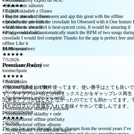
• Neobmedzený export do M3U
7/5/2026
• Sťahovanie súborov
I like the aoo alot I never seen and app this great with the offline
• Export skladieb z iTunes
especially for me with the crossfade Im Obsessed with it One feature 
• Export zbierok z iTunes
would like to see added is beat-synced cross, It would be amazing if
• Sťahovanie priečinkov
the app could could automatically match the BPM of two songs durin
• Sťahovanie zbierok
crossfade I would feel complete Thanks for the app is perfect free and
• Plná personalizácia
offline Like it
februaryzombeez
★★★★★
$1.99
/mesiac
7/5/2026
I love it, very easy to use
toomuchpain
Premium Ročný
★★★★★
7/5/2026
月額100円課金して数年使ってます。使い勝手はとても良いで
• Bez reklám
す。ライブアルバムとかDJミックスとかをギャップレス再生
• Neobmedzené playlisty
出来るアプリがほとんどなかったのでとても助かってます。
• Neobmedzené cloudové služby
持ちのロスレス音源を入れて有線イヤホンで楽しんでます。
• Neobmedzená archivácia médií
brenjaminbarker
• Neobmedzené obľúbené
★★★★★
• Neobmedzené skladby v playliste
7/5/2026
• Neobmedzené skladby v rade
The app has gone through many changes from the several years I’ve
• Neobmedzené offline priečinky
used it. They are constantly improving and always providing major
• Neobmedzené offline albumy
updates to make things better.
• Neobmedzené vyhľadávanie tagov