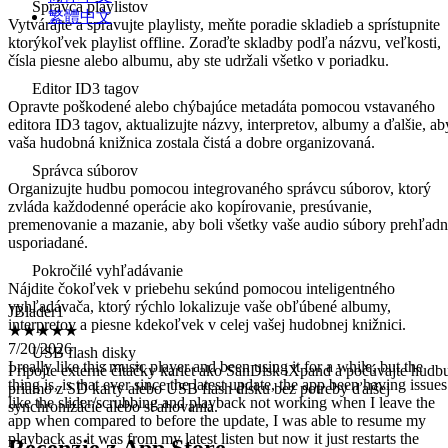
Správca playlistov
繁體中文
Vytvárajte a spravujte playlisty, meňte poradie skladieb a sprístupnite
ktorýkoľvek playlist offline. Zoraďte skladby podľa názvu, veľkosti,
čísla piesne alebo albumu, aby ste udržali všetko v poriadku.
Editor ID3 tagov
Opravte poškodené alebo chýbajúce metadáta pomocou vstavaného
editora ID3 tagov, aktualizujte názvy, interpretov, albumy a ďalšie, ab
vaša hudobná knižnica zostala čistá a dobre organizovaná.
Správca súborov
Organizujte hudbu pomocou integrovaného správcu súborov, ktorý
zvláda každodenné operácie ako kopírovanie, presúvanie,
premenovanie a mazanie, aby boli všetky vaše audio súbory prehľad
usporiadané.
Pokročilé vyhľadávanie
JBlader1
Nájdite čokoľvek v priebehu sekúnd pomocou inteligentného
★★★★★
vyhľadávača, ktorý rýchlo lokalizuje vaše obľúbené albumy,
7/20/2026
interpretov a piesne kdekoľvek v celej vašej hudobnej knižnici.
I really like this music player and been using it for a while, but the
thing is, is that ever since the latest update, the app been having issues
USB flash disky
like the slider/scrubbing and playback not working when I leave the
Pripojte externé čítačky kariet ako SanDisk iXpand a počúvajte hudb
app when compared to before the update, I was able to resume my
priamo z SD karty alebo USB flash disku bez potreby ďalšej
playback as it was from my latest listen but now it just restarts the
synchronizácie alebo sťahovania.
whole song to the beginning. Also I skip/scrub through the audio and 
doesn’t play on where I leave it on, compared to before were it would