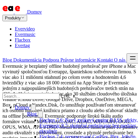
Domov
Produkty
Evervideo
Evermusic
Flacbox
Evertag
Blog
Dokumentácia
Podpora
Právne informácie
Kontakt
O nás
Evermusic je bezplatný offline hudobný prehrávač pre iPhone a Mac
vyvinutý spoločnosťou Everappz, španielskou softvérovou firmou. S
viac ako 11 miliónmi stiahnutí po celom svete a hodnotením 4,6
hviezdičky z viac ako 18 000 recenzií na App Store je Evermusic
jedným z najpopulárnejších hudobných prehrávačov tretích strán na
iOS. Aplikácia sa pripája k viac ako 30 službám cloudového úložiska
CTRL K
vrátane iCloud Drive, Google Drive, Dropbox, OneDrive, MEGA,
Box, pCloud a Yandex.Disk, čo umožňuje používateľom streamovať
Domov
ich osobnú hudobnú knižnicu priamo z cloudu alebo sťahovať skladb
Blog
na offline počúvanie. Evermusic podporuje širokú škálu audio
Flacbox 7.6: Nový zvukový engine BASS, efekty,
formátov vrátane MP3, FLAC, AAC, ALAC, WAV, AIFF, OGG,
Evermusic 8.7: skutočné prehrávanie bez medzier, 
OPUS, WMA, APE a DSD. Medzi kľúčové funkcie patrí 10-pásmov
ekvalizér
audio ekvalizér s predvoľbami, crossfade a plynulé prehrávanie bez
Flacbox 7.4: prepracované CarPlay, Plex, Jellyfi