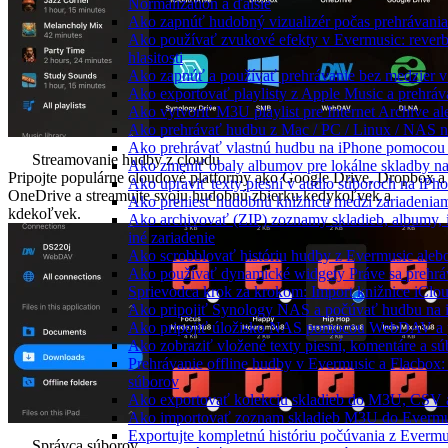
Normalization a ďalšie
Ako zapnúť hudobný vizualizér počas prehrávani
Ako používať zvukové efekty v Evermusic: reverb, 
hlasitosti
Ako zapnúť a používať prehrávanie bez medzier 
Ako exportovať playlisty z Apple Music a prehrá
Ako vytvoriť M3U playlist pre Internet Archive a
Ako prehrávať hudbu z Mac / PC / Linux / NAS
Ako prehrávať vlastnú hudbu na iPhone pomocou
Streamovanie hudby z cloudu
Ako zmeniť obaly albumov pre lokálne skladby na 
Pripojte populárne cloudové platformy ako Google Drive, Dropbox a
Ako upraviť texty piesní v audio súboroch na iP
OneDrive a streamujte svoju hudobnú zbierku kedykoľvek a
Ako preniesť hudobnú knižnicu medzi zariadeniam
kdekoľvek.
Ako archivovať (ZIP) zoznamy skladieb, albumy, i
iné zariadenie
Ako scrobblovať históriu hudby z Evermusic aleb
Ako používať dynamické widgety Práve sa prehrá
Sprievodca krok za krokom: Import knižnice iClo
Ako pripojiť Synology NAS a počúvať hudbu na 
Ako pripojiť úložisko NAS pomocou WebDAV a 
Ako zobraziť vložené texty piesní, komentáre a 
Prehrávanie offline hudby v Evermusic a Flacbox:
súborov
Ako exportovať kolekciu skladieb do M3U, CSV 
Ako importovať zoznam skladieb M3U do Evermu
Exportujte kompletnú históriu počúvania z Evermu
Správca súborov