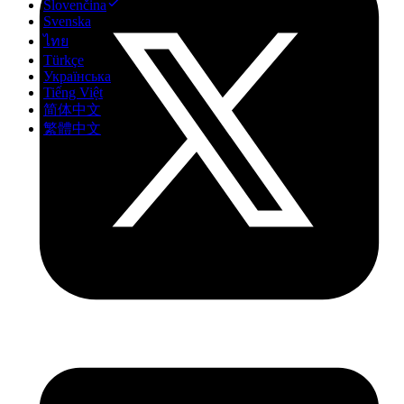
Slovenčina
Svenska
ไทย
Türkçe
Українська
Tiếng Việt
简体中文
繁體中文