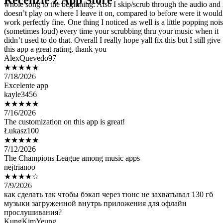
Recenzie z App Store
work perfectly fine. One thing I noticed as well is a little popping noi
(sometimes loud) every time your scrubbing thru your music when it
didn’t used to do that. Overall I really hope yall fix this but I still give
this app a great rating, thank you
AlexQuevedo97
★★★★★
7/18/2026
Excelente app
kayle3456
★★★★★
7/16/2026
The customization on this app is great!
Łukasz100
★★★★★
7/12/2026
The Champions League among music apps
nejtrianoo
★★★★☆
7/9/2026
как сделать так чтобы бэкап через тюнс не захватывал 130 гб
музыки загруженной внутрь приложения для офлайн
прослушивания?
KungKimYeung
★★★★★
7/8/2026