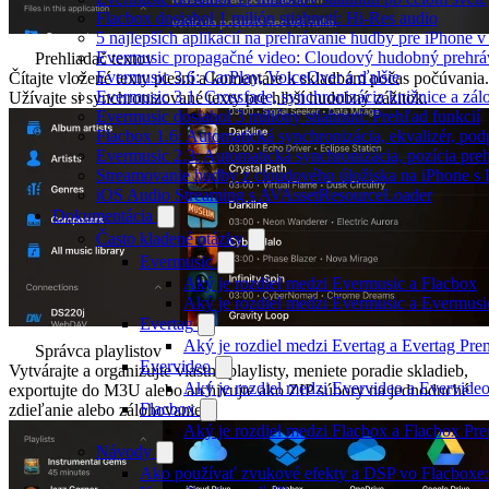
Flacbox dosiahol 1 milión stiahnutí: Hi-Res audio
5 najlepších aplikácií na prehrávanie hudby pre iPhone 
Evermusic propagačné video: Cloudový hudobný prehrá
Prehliadač textov
Evermusic 3.6: CarPlay, VoiceOver a ďalšie
Čítajte vložené texty piesní a komentáre k skladbám počas počúvania.
Evermusic 3.1: Crossfade, synchronizácia knižnice a zál
Užívajte si synchronizované texty pre hlbší hudobný zážitok.
Evermusic dosiahol 3 milióny stiahnutí: Prehľad funkcií
Flacbox 1.6: Automatická synchronizácia, ekvalizér, p
Evermusic 2.3: Automatická synchronizácia, pozícia preh
Streamovanie hudby z cloudového úložiska na iPhone s
iOS Audio Streaming s AVAssetResourceLoader
Dokumentácia
Často kladené otázky
Evermusic
Aký je rozdiel medzi Evermusic a Flacbox
Aký je rozdiel medzi Evermusic a Evermus
Evertag
Aký je rozdiel medzi Evertag a Evertag Pr
Správca playlistov
Evervideo
Vytvárajte a organizujte vlastné playlisty, meniete poradie skladieb,
Aký je rozdiel medzi Evervideo a Evervid
exportujte do M3U alebo archivujte ako ZIP súbory na jednoduché
Flacbox
zdieľanie alebo zálohovanie.
Aký je rozdiel medzi Flacbox a Flacbox P
Návody
Ako používať zvukové efekty a DSP vo Flacboxe: