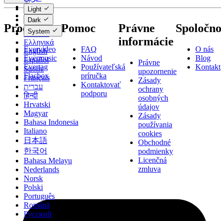
Català
Light
Čeština
Dark
Dansk
Produkty
Pomoc
Právne
Spoločno
System
Deutsch
informácie
Ελληνικά
Evervideo
FAQ
O nás
English
Evermusic
Návod
Blog
Español
Právne
Evertag
Používateľská
Kontakt
Suomi
upozornenie
Flacbox
príručka
Français
Zásady
Kontaktovať
עברית
ochrany
podporu
हिन्दी
osobných
Hrvatski
údajov
Magyar
Zásady
Bahasa Indonesia
používania
Italiano
cookies
日本語
Obchodné
한국어
podmienky
Licenčná
Bahasa Melayu
zmluva
Nederlands
Norsk
Polski
Português
Română
Русский