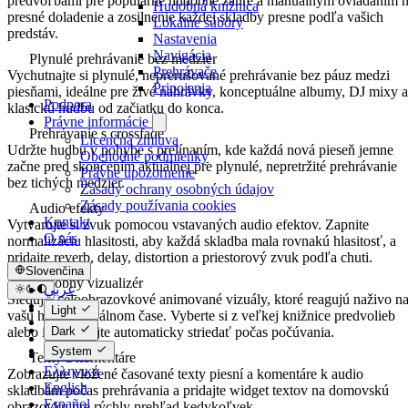
predvoľbami pre populárne hudobné žánre a manuálnym ovládaním 
Hudobná knižnica
presné doladenie a zosilnenie každej skladby presne podľa vašich
Lokálne súbory
predstáv.
Nastavenia
Navigácia
Plynulé prehrávanie bez medzier
Prehrávače
Vychutnajte si plynulé, neprerušované prehrávanie bez páuz medzi
Pripojenia
piesňami, ideálne pre živé nahrávky, konceptuálne albumy, DJ mixy a
Podpora
klasickú hudbu od začiatku do konca.
Právne informácie
Prehrávanie s crossfade
Licenčná zmluva
Udržte hudbu v pohybe s prelínaním, kde každá nová pieseň jemne
Obchodné podmienky
začne pred skončením aktuálnej pre plynulé, nepretržité prehrávanie
Právne upozornenie
bez tichých medzier.
Zásady ochrany osobných údajov
Zásady používania cookies
Audio efekty
Kontakt
Vytvarujte si zvuk pomocou vstavaných audio efektov. Zapnite
O nás
normalizáciu hlasitosti, aby každá skladba mala rovnakú hlasitosť, a
pridajte reverb, delay, distortion a priestorový zvuk podľa chuti.
Slovenčina
Hudobný vizualizér
عربي
Sledujte celoobrazovkové animované vizuály, ktoré reagujú naživo n
Català
Light
vašu hudbu v reálnom čase. Vyberte si z veľkej knižnice predvolieb
Čeština
alebo ich nechajte automaticky striedať počas počúvania.
Dark
Dansk
System
Deutsch
Texty a komentáre
Ελληνικά
Zobrazujte vložené časované texty piesní a komentáre k audio
English
skladbám počas prehrávania a pridajte widget textov na domovskú
Español
obrazovku pre rýchly prehľad kedykoľvek.