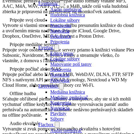
Evermusic prehráva najpopulárnejšie audio formáty vrátane MP3,
Evermusic
AAC, M4A, WAV, AIFF, ALAC a M4B, takže celá vaša hudobná
Audio prehrávač
zbierka je pripravená na prehrávanie na akomkoľvek zariadení.
Hudobná knižnica
Pripojte svoj cloud
Lokálne súbory
Vytvorte si vlastnú streamovaciu službu presunutím knižnice do clou
Nastavenia
a uvoľnením miesta na iPhone. Pripojte iCloud, Google Drive,
Navigácia
Dropbox, OneDrive, MEGA, Internxt a Proton Drive.
Prehrávače
Pripojenia
Pripojte mediálne servery
Evertag
Pripojte svoje osobné mediálne servery priamo k knižnici vrátane Plex
Editor tagov
Subsonic, Navidrome, Jellyfin a Emby a streamujte všetko, čo
Lokálne súbory
vlastníte, z domova s ľahkosťou.
Mapovanie polí tagov
Pripojte počítač alebo NAS
Nastavenia
Pripojte počítač alebo NAS cez SMB, WebDAV, DLNA, FTP, SFTP
Navigácia
NFS s natívnymi API pre QNAP, Synology, Nextcloud a WD My
Pripojenia
Cloud Home, alebo prenášajte súbory cez Wi-Fi.
Evervideo
Mediálna knižnica
Offline hudba
Mediálny prehrávač
Sťahujte obľúbené piesne, albumy a interpretov, aby ste si ich mohli
Nastavenia
vychutnať offline kedykoľvek. Zapnite vyrovnávaciu pamäť audio
Navigácia
prehrávača na automatické ukladanie nedávno prehrávaných skladieb
Playlisty
na offline počúvanie.
Súbory
Audio ekvalizér
Flacbox
Vytvarujte si zvuk pomocou vstavaného ekvalizéra s hotovými
Audio prehrávač