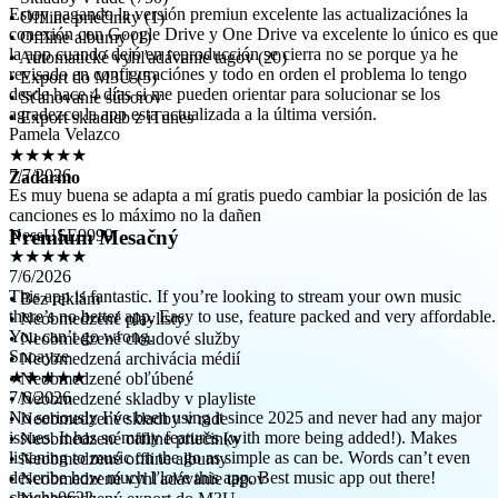
la app cuando dejó en reproducción se cierra no se porque ya he
• Offline priečinky (1)
revisado en configuraciónes y todo en orden el problema lo tengo
• Offline albumy (1)
desde hace 4 días si me pueden orientar para solucionar se los
• Automatické vyhľadávanie tagov (20)
agradezco la app esta actualizada a la última versión.
• Export do M3U (5)
Pamela Velazco
• Sťahovanie súborov
• Export skladieb z iTunes
★★★★★
7/7/2026
Es muy buena se adapta a mí gratis puedo cambiar la posición de las
Zadarmo
canciones es lo máximo no la dañen
NessUSE9999
★★★★★
Premium Mesačný
7/6/2026
This app is fantastic. If you’re looking to stream your own music
there’s no better app. Easy to use, feature packed and very affordable.
You can’t go wrong.
• Bez reklám
Snoayze
• Neobmedzené playlisty
• Neobmedzené cloudové služby
★★★★★
• Neobmedzená archivácia médií
7/6/2026
• Neobmedzené obľúbené
No seriously I’ve been using it since 2025 and never had any major
• Neobmedzené skladby v playliste
issues. It has so many features (with more being added!). Makes
• Neobmedzené skladby v rade
listening to music on the go as simple as can be. Words can’t even
• Neobmedzené offline priečinky
describe how much I love this app. Best music app out there!
• Neobmedzené offline albumy
cheche0622
• Neobmedzené vyhľadávanie tagov
★★★★★