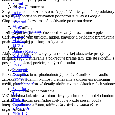
Suomi
AirPlay a Chromecast
Français
Streamujte hudbu bezdrôtovo na Apple TV, inteligentné reproduktory
עברית
a ďalšie zariadenia so vstavanou podporou AirPlay a Google
हिन्दी
Chromecast pre bezstarostné počúvanie po celom dome.
Hrvatski
Magyar
Apple CarPlay
Bahasa Indonesia
Jazdite a počúvajte bezpečne s dedikovaným rozhraním Apple
Italiano
CarPlay, ktoré vám umiestni hudbu, playlisty a ovládanie prehrávania
日本語
priamo na displej palubnej dosky auta.
한국어
Widgety
Bahasa Melayu
Aktivujte interaktívne widgety na domovskej obrazovke pre rýchly
Nederlands
prístup k radu prehrávania a pokračujte presne tam, kde ste skončili, z
Norsk
poslednej uloženej pozície jediným ťuknutím.
Polski
Português
Audioknihy
Română
Premeňte aplikáciu na plnohodnotný prehrávač audiokníh s audio
Русский
záložkami, ovládaním rýchlosti prehrávania a uloženými pozíciami
médií, plus čítajte textové detaily uložené v metadátach vašich súboro
Slovenčina
Svenska
Automatická synchronizácia
ไทย
Vaša hudobná knižnica sa automaticky synchronizuje medzi cloudom
Türkçe
zariadením, pričom prehľadne zoskupuje každú pieseň podľa
Українська
interpreta, albumu a žánru, takže vaša zbierka zostáva vždy
Tiếng Việt
organizovaná.
简体中文