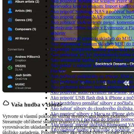
Ako používať dynamické widgety Práve sa 
Sprievodca krok za krokom: Import knižnic
Ako pripojiť Synology NAS a počúvať hud
Ako pripojiť úložisko NAS pomocou WebD
Ako zobraziť vložené texty piesní, koment
Prehrávanie offline hudby v Evermusic a Fl
súborov
Ako exportovať kolekciu skladieb do M3U
Ako importovať zoznam skladieb M3U do E
Exportujte kompletnú históriu počúvania z 
Ako prehrávať FLAC (bezstratovú) hudbu 
Ako streamovať hudbu z iCloud Drive na i
Ako pridať a zobraziť komentáre k audio s
Flacbox
Ako počúvať audioknihy na iPhone, iPad 
Ako prehrávať hudbu z USB flash disku n
Ako prehravat lokalnu hudbu ulozenu na i
Ako používať audio ekvalizér na iPhone, i
Ako pripojiť USB flash disk k iPhone a po
Ako bezdrôtovo prenášať súbory z počítač
Vaša hudba v cloude
Ako nahrať súbory do cloudového úložiska a
Ako preniesť súbory z Macu na iPhone ale
Vytvorte si vlastnú pokročilú službu streamovania hudby zadarmo!
Prenos súborov z počítača do iPhone pomo
Streamujte obľúbené skladby priamo z cloudu s inteligentným
Ako pripojiť interné úložisko Bluesound V
vyrovnávacím ukladaním a plynulým prehrávaním a zároveň šetrite
Ako stiahnuť hudbu z YouTube a počúvať o
úložisko zariadenia. Pripojte služby ako iCloud Drive, Google Drive,