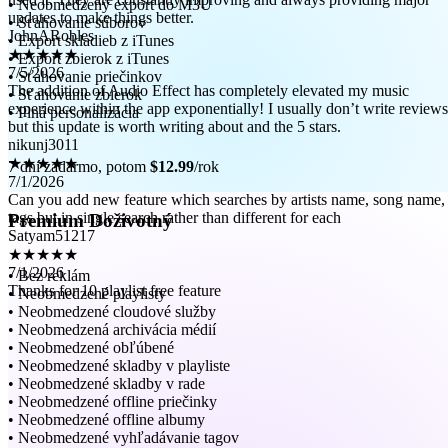
JohnARobles
• Neobmedzený export do M3U
★★★★★
• Sťahovanie súborov
7/5/2026
• Export skladieb z iTunes
The addition of Audio Effect has completely elevated my music
• Export zbierok z iTunes
experience within the app exponentially! I usually don’t write reviews
• Sťahovanie priečinkov
but this update is worth writing about and the 5 stars.
• Sťahovanie zbierok
nikunj3011
• Plná personalizácia
★★★★★
7/1/2026
Can you add new feature which searches by artists name, song name,
7 dní zadarmo, potom
$12.99
/rok
tags but in single search rather than different for each
Satyam51217
Premium Doživotný
★★★★★
7/1/2026
Thanks for 10 playlist free feature
• Bez reklám
• Neobmedzené playlisty
• Neobmedzené cloudové služby
• Neobmedzená archivácia médií
• Neobmedzené obľúbené
• Neobmedzené skladby v playliste
• Neobmedzené skladby v rade
• Neobmedzené offline priečinky
• Neobmedzené offline albumy
• Neobmedzené vyhľadávanie tagov