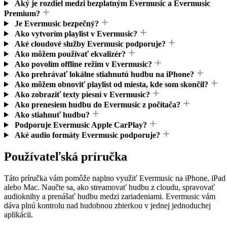
Aký je rozdiel medzi bezplatným Evermusic a Evermusic
Premium?
Je Evermusic bezpečný?
Ako vytvorím playlist v Evermusic?
Aké cloudové služby Evermusic podporuje?
Ako môžem používať ekvalizér?
Ako povolím offline režim v Evermusic?
Ako prehrávať lokálne stiahnutú hudbu na iPhone?
Ako môžem obnoviť playlist od miesta, kde som skončil?
Ako zobraziť texty piesní v Evermusic?
Ako prenesiem hudbu do Evermusic z počítača?
Ako stiahnuť hudbu?
Podporuje Evermusic Apple CarPlay?
Aké audio formáty Evermusic podporuje?
Používateľská príručka
Táto príručka vám pomôže naplno využiť Evermusic na iPhone, iPad
alebo Mac. Naučte sa, ako streamovať hudbu z cloudu, spravovať
audioknihy a prenášať hudbu medzi zariadeniami. Evermusic vám
dáva plnú kontrolu nad hudobnou zbierkou v jednej jednoduchej
aplikácii.