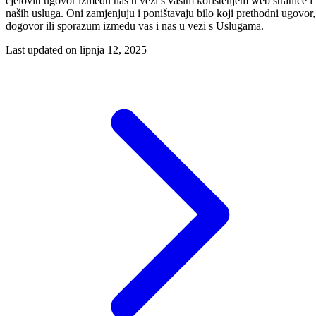
cjeloviti ugovor između nas u vezi s vašim korištenjem web stranice i
naših usluga. Oni zamjenjuju i poništavaju bilo koji prethodni ugovor,
dogovor ili sporazum između vas i nas u vezi s Uslugama.
Last updated on
lipnja 12, 2025