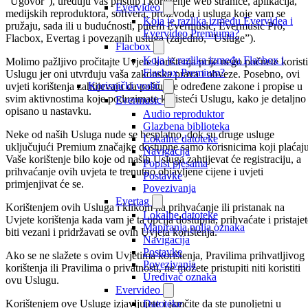
“Ugovor”), uređuju vaš pristup i korištenje web stranice, aplikacija,
Evervideo
medijskih reproduktora, softvera, proizvoda i usluga koje vam se
Koja je razlika između Evervidea i
pružaju, sada ili u budućnosti, putem Evermusic, Evermusic Pro,
Evervideo Premiuma?
Flacbox, Evertag i povezanih usluga (zajedno, “Usluge”).
Flacbox
Koja je razlika između Flacbox i
Molimo pažljivo pročitajte Uvjete korištenja prije nego počnete koristi
Flacbox Premium?
Uslugu jer oni utvrđuju vaša zakonska prava i obveze. Posebno, ovi
Korisnički vodič
uvjeti korištenja zahtijevaju da poštujete određene zakone i propise u
svim aktivnostima koje poduzimate koristeći Uslugu, kako je detaljno
Evermusic
opisano u nastavku.
Audio reproduktor
Glazbena biblioteka
Neke od naših Usluga nude se besplatno, dok su druge usluge
Lokalne datoteke
uključujući Premium značajke dostupne samo korisnicima koji plaćaju
Navigacija
Vaše korištenje bilo koje od naših Usluga zahtijevat će registraciju, a
Popisi pjesama
prihvaćanje ovih uvjeta te trenutno objavljene cijene i uvjeti
Postavke
primjenjivat će se.
Povezivanja
Evertag
Korištenjem ovih Usluga i klikom na prihvaćanje ili pristanak na
Lokalne datoteke
Uvjete korištenja kada vam je ta opcija dostupna, prihvaćate i pristajet
Mapiranja polja oznaka
biti vezani i pridržavati se ovih Uvjeta korištenja.
Navigacija
Postavke
Ako se ne slažete s ovim Uvjetima korištenja, Pravilima prihvatljivog
Povezivanja
korištenja ili Pravilima o privatnosti, ne možete pristupiti niti koristiti
Uređivač oznaka
ovu Uslugu.
Evervideo
Korištenjem ove Usluge izjavljujete i jamčite da ste punoljetni u
Datoteke