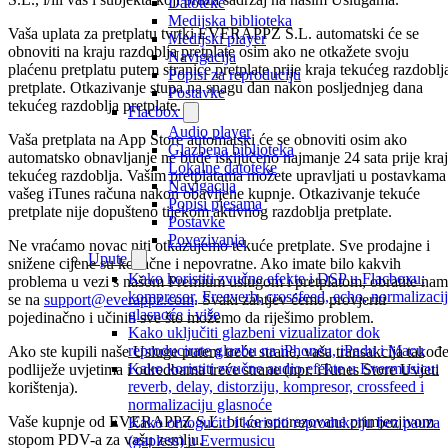
Datoteke
Medijska biblioteka
Vaša uplata za pretplatu tvrtki EVERAPPZ S.L. automatski će se
Medijski player
obnoviti na kraju razdoblja pretplate osim ako ne otkažete svoju
Navigacija
plaćenu pretplatu putem stranice pretplate prije kraja tekućeg razdoblj
Popisi za reproduciju
pretplate. Otkazivanje stupa na snagu dan nakon posljednjeg dana
Postavke
tekućeg razdoblja pretplate.
Flacbox
Audio player
Vaša pretplata na App Store automatski će se obnoviti osim ako
Glazbena biblioteka
automatsko obnavljanje ne bude isključeno najmanje 24 sata prije kra
Lokalne datoteke
tekućeg razdoblja. Vašim pretplatama možete upravljati u postavkama
Navigacija
vašeg iTunes računa nakon obavljene kupnje. Otkazivanje tekuće
Popisi pjesama
pretplate nije dopušteno tijekom aktivnog razdoblja pretplate.
Postavke
Povezivanja
Ne vraćamo novac niti otkazujemo tekuće pretplate. Sve prodajne i
Upute
snižene cijene su konačne i nepovratne. Ako imate bilo kakvih
Kako koristiti zvučne efekte i DSP u Flacboxu:
problema u vezi s našom Premium uslugom i pretplatom, obratite nam
kompresor, Freeverb, crossfeed, echo, normalizaci
se na
support@everappz.com
. Svaki zahtjev ćemo provjeriti
glasnoće i više
pojedinačno i učiniti sve što možemo da riješimo problem.
Kako uključiti glazbeni vizualizator dok
reproducirate glazbu na iPhoneu, iPadu i Macu
Ako ste kupili naše Usluge putem treće strane, vaša transakcija takođe
Kako koristiti zvučne audio efekte u Evermusicu:
podliježe uvjetima i odredbama treće strane (npr. iTunes Store Uvjeti
reverb, delay, distorziju, kompresor, crossfeed i
korištenja).
normalizaciju glasnoće
Vaše kupnje od EVERAPPZ S.L. bit će oporezovane primjenjivom
Kako omogućiti i koristiti reprodukciju bez pauza
stopom PDV-a za vašu zemlju.
(gapless) u Evermusicu