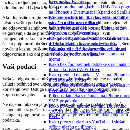
Evermusic i Flacbox
razloga, uključujući ako, prema našem mišljenju, prekršite bilo koju
Kako reproducirati glazbu s USB flash pog
odredbu ovih Uvjeta korištenja.
na iPhoneu s Evermusic i iXpand od SanDi
Kako reproducirati lokalnu glazbu pohranje
Ako dopustite drugim ovlaštenim korisnicima (tj. članovima obitelji)
na vašem iPhoneu ili Macu
pristup vašim podacima, osim što oni moraju prihvatiti ove uvjete, vi
Kako slušati audioknjige na iPhoneu, iPadu 
ste odgovorni za njihove radnje i propuste dok koriste Usluge te za
Macu koristeći Evermusic
osiguravanje da se pridržavaju ovih Uvjeta korištenja i svih
Kako koristiti audio ekvalizator na iPhoneu,
primjenjivih zakona u korištenju vašeg računa. Nadalje, slažete se da
iPadu ili Macu s Evermusic i Flacbox
ćete u potpunosti obeštetiti Tvrtku za bilo kakav zahtjev, gubitak, štetu
Kako spojiti USB flash pogon na iPhone i
novčanu kaznu, troškove (uključujući naše pravne troškove) i drugu
slušati glazbu ili upravljati datotekama na
odgovornost ako oni prekrše bilo koji od ovih uvjeta.
njemu
Kako bežično prenijeti datoteke s računala n
Vaši podaci
iPhone koristeći WiFi-Drive
Kako prenijeti datoteke s Maca na iPhone ili
Vaša je odgovornost održavati podatke koje pohranjujete na našoj
iPad koristeći Finder
usluzi i poštivati sve uvjete, pravila i primjenjive zakone u vašem
Kako prenijeti datoteke u oblak i povezati ih
korištenju ovih Usluga s obzirom na podatke koje pohranjujete ili
Evermusic, Flacbox ili Evertag
kojima upravljate.
Prijenos datoteka s računala na iPhone pom
SMB protokola
Ne dajemo nikakva jamstva da neće biti gubitka podataka ili da će
Kako povezati internu pohranu Bluesound
usluge biti bez grešaka. U slučaju da odlučite prekinuti korištenje ovi
VAULT-a iz aplikacija Evermusic, Flacbox,
Usluga, u potpunosti ste odgovorni za pravovremeno uklanjanje svih
Evertag
podataka.
Kako preuzeti glazbu s YouTubea i slušati
offline glazbu na iPhoneu
Vaši podaci pohranjeni na našoj usluzi podliježu Uvjetima i pravilima 