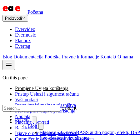
Početna
Proizvodi
Evervideo
Evermusic
Flacbox
Evertag
Blog
Dokumentacija
Podrška
Pravne informacije
Kontakt
O nama
On this page
Promjene Uvjeta korištenja
Pristup Usluzi i sigurnost računa
Vaši podaci
Prava intelektualnog vlasništva
CTRL K
Pravila prihvatljivog korištenja
Naplata
Početna
Plaćanja i povrati
Blog
Raskid
Flacbox 7.6: novi BASS audio pogon, efekti, DSP
Izjave o odricanju odgovornosti
live glazbeni vizualizator
Ograničenje odgovornosti i vaša odšteta