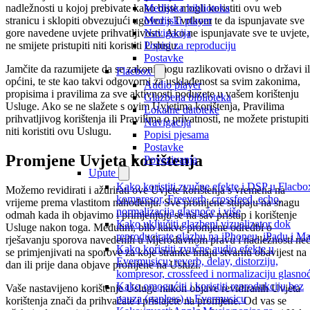
nadležnosti u kojoj prebivate kako biste mogli koristiti ovu web
Medijska biblioteka
stranicu i sklopiti obvezujući ugovor s Tvrtkom te da ispunjavate sve
Medijski player
gore navedene uvjete prihvatljivosti. Ako ne ispunjavate sve te uvjete,
Navigacija
ne smijete pristupiti niti koristiti Uslugu.
Popisi za reproduciju
Postavke
Jamčite da razumijete da se zakoni mogu razlikovati ovisno o državi il
Flacbox
općini, te ste kao takvi odgovorni za usklađenost sa svim zakonima,
Audio player
propisima i pravilima za sve aktivnosti poduzete u vašem korištenju
Glazbena biblioteka
Usluge. Ako se ne slažete s ovim Uvjetima korištenja, Pravilima
Lokalne datoteke
prihvatljivog korištenja ili Pravilima o privatnosti, ne možete pristupiti
Navigacija
niti koristiti ovu Uslugu.
Popisi pjesama
Postavke
Promjene Uvjeta korištenja
Povezivanja
Upute
Kako koristiti zvučne efekte i DSP u Flacbo
Možemo revidirati i ažurirati ove Uvjete korištenja s vremena na
kompresor, Freeverb, crossfeed, echo,
vrijeme prema vlastitom nahođenju. Sve promjene stupaju na snagu
normalizacija glasnoće i više
odmah kada ih objavimo i primjenjuju se na sav pristup i korištenje
Kako uključiti glazbeni vizualizator dok
Usluge nakon toga. Međutim, bilo kakve promjene odredbi o
reproducirate glazbu na iPhoneu, iPadu i M
rješavanju sporova navedenih u Mjerodavnom pravu i nadležnosti ne
Kako koristiti zvučne audio efekte u
se primjenjivati na sporove za koje stranke imaju stvarnu obavijest na
Evermusicu: reverb, delay, distorziju,
dan ili prije dana objave promjene na Usluzi.
kompresor, crossfeed i normalizaciju glasno
Kako omogućiti i koristiti reprodukciju bez
Vaše nastavijeno korištenje Usluge nakon objave revidiranih Uvjeta
pauza (gapless) u Evermusicu
korištenja znači da prihvaćate i pristajete na promjene. Od vas se