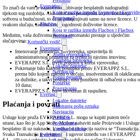
Premium
Evervideo
To znači da vam je zajamčeno dobivanje besplatnih nadogradnji
Koja je razlika između Evervidea i Evervid
tijekom tog razdoblja. Ako odlučimo promijeniti uvjete korištenja
Premiuma?
softvera u budućnosti, to će se primjenjivati samo na nove licence. U
Flacbox
svakom slučaju, zadržat ćete pogodnosti doživotne licence.
Koja je razlika između Flacbox i Flacbox
Međutim, vaša doživotna licenca automatski prestaje u sljedećim
Premium?
slučajevima:
Korisnički vodič
Evermusic
Imenovanje primatelja, povjerenika, upravitelja ili
Audio reproduktor
administrativnog primatelja za tvrtku ili njezinu imovinu;
Glazbena biblioteka
EVERAPPZ S.L. izvrši prijenos u korist vjerovnika;
Lokalne datoteke
Pokretanje bilo kakvog postupka protiv EVERAPPZ S.L.
Navigacija
prema bilo kojem zakonu o stečaju, insolventnosti ili olakšicam
Popisi pjesama
za dužnike, a takvi postupci nisu poništeni ili odbačeni u roku 
Postavke
10 dana;
Povezivanja
EVERAPPZ S.L. bude likvidiran ili raspušten.
Evertag
Lokalne datoteke
Plaćanja i povrati
Mapiranja polja oznaka
Navigacija
Usluge koje pruža EVERAPPZ S.L. mogu se kupiti putem treće
Postavke
strane, kao što je App Store. Možete nabaviti naše Proizvode i Usluge
Povezivanja
besplatno ili uz naknadu, a svaka od tih opcija naziva se “Transakcija.
Uređivač oznaka
Svaka Transakcija je elektronički ugovor između vas i EVERAPPZ
Evervideo
S.L., i/ili vas i subjekta koji pruža sadržaj na našim Uslugama.