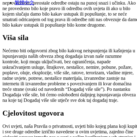
繁體中文
neprovedivom, preostale odredbe ostaju na punoj snazi i učinku. Ako
ne provedemo bilo koje pravo ili odredbu ovih uvjeta ili ako u bilo
kojem slučaju damo bilo kakav ustupak ili popuštanje, to se neće
smatrati odricanjem od tog prava ili odredbe niti nas obvezuje da dam
bilo kakav ustupak ili popuštanje bilo kome drugome.
Viša sila
Nećemo biti odgovorni zbog bilo kakvog neispunjenja ili kašnjenja u
ispunjavanju naših obveza zbog događaja izvan naše razumne
kontrole, koji mogu uključivati, bez ograničenja, napade
uskraćivanjem usluge, štrajkove, nestašice, nemire, pobune, požare,
poplave, oluje, eksplozije, više sile, ratove, terorizam, vladine mjere,
radne uvjete, potrese, nestašice materijala, izvanredne zastoje na
internetu ili izvanredne probleme s povezivanjem ili kvar domaćina
treće strane (svaki od navedenih “Događaj više sile”). Po nastanku
Događaja više sile, bit ćemo oslobođeni daljnjeg ispunjavanja obveza
na koje taj Događaj više sile utječe sve dok taj događaj traje.
Cjelovitost ugovora
Ovi uvjeti, naša Pravila o privatnosti, uvjeti bilo kojeg plana koji kupi
i sve druge odredbe izričito navedene u ovim uvjetima, zajedno čine