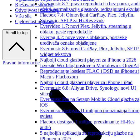
Evermusic 8.7: prava reprodukcija bez pauza, aud
Rješavanje sporova
efekti, normalizacija glasnoće, redizajnirani ekvilaj
Odvojivost i odricanje
Flacbox 7.4: Obnovljeni CarPlay, Plex, Jellyfin,
Viša sila
Subsonic, SFTP za Hi-Res zvuk
Cjelovitost ugovora
Evervideo 1.7: novi Plex, Jellyfin, streaming u
oblaku, geste reprodukcije
Scroll to top
Evertag 4.2: nove veze s oblakom, postavke
uređivača oznaka objašnjene
Evermusic 8.6: novi CarPlay, Plex, Jellyfin, SFTP 
widget tekstova
Najbolji cloud glazbeni playeri za iPhone u 2026
Pravne informacije
Izvezite Wix blog postove u Markdown s OpenAI
Reproducirajte lossless FLAC i DSD na iPhoneu i
Macu s Flacboxom
Najbolji cloud glazbeni player za iPhone i iPad
Evermusic 6.8: Aliyun Drive, Synology, novi UI
stilovi
Evermusic Pro na Setapp Mobile: Cloud glazba za
iOS
Evermusic dostigao 11 milijuna preuzimanja širom
svijeta
Flacbox dostigao 1 milijun preuzimanja: Hi-Res
audio
5 najboljih aplikacija za reprodukciju glazbe na
iPhoneu u 2025.