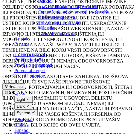
Raskid
GUBITAK, TROŠAK ILI RASHOD, OŠTEĆENJE IMOVINE,
Izjave o odricanju odgovornosti
OZLJEDU OSOBA, GUBITAK DOBITI, GUBITAK PODATAK
Ograničenje odgovornosti i vaša odšteta
ILI PRIHODA, GUBITAK KORIŠTENJA, PROPUŠTENI POSA
Rješavanje sporova
ILI PROPUŠTENE PRILIKE, UZALUDNE IZDATKE ILI
Odvojivost i odricanje
UŠTEDE KOJE STE MOGLI OSTVARITI, USKRAĆIVANJE
Viša sila
USLUGE ILI PRISTUPA NAŠOJ WEB STRANICI, NASTALE
Cjelovitost ugovora
IZRAVNO ILI NEIZRAVNO IZ KORIŠTENJA ILI
Kontakt
MOGUĆNOSTI ILI NEMOGUĆNOSTI KORIŠTENJA, ILI
O nama
OSLANJANJA NA NAŠU WEB STRANICU ILI USLUGU I
TEMELJENE NA BILO KOJOJ VRSTI ODGOVORNOSTI
Licencni ugovor
UKLJUČUJUĆI KRŠENJE UGOVORA, KRŠENJE JAMSTVA,
Politika kolačića
DELIKT (UKLJUČUJUĆI NEMAR), ODGOVORNOST ZA
Pravila o privatnosti
PROIZVODE ILI NA DRUGI NAČIN.
Pravna obavijest
Uvjeti i odredbe
OBEŠTETIT ĆETE NAS OD SVIH ZAHTJEVA, TROŠKOVA
(UKLJUČUJUĆI SVE NAŠE PRAVNE TROŠKOVE),
Hrvatski
RASHODA, POTRAŽIVANJA ILI ODGOVORNOSTI, ŠTETA I
GUBITAKA BILO IZRAVNIH, NEIZRAVNIH, POSLJEDIČNIH
عربي
ILI DRUGIH, I NASTALIH U UGOVORU, DELIKTU
Català
Light
(UKLJUČUJUĆI U SVAKOM SLUČAJU NEMAR) ILI
Čeština
Dark
PRAVIČNOSTI ILI NA DRUGI NAČIN, NASTALIH IZRAVNO
Dansk
System
ILI NEIZRAVNO IZ VAŠEG KRŠENJA ILI KRŠENJA OD
Deutsch
STRANE BILO KOGA KOME DAJETE PRISTUP VAŠIM
Ελληνικά
PODACIMA, BILO KOJEG OD OVIH UVJETA.
English
Español