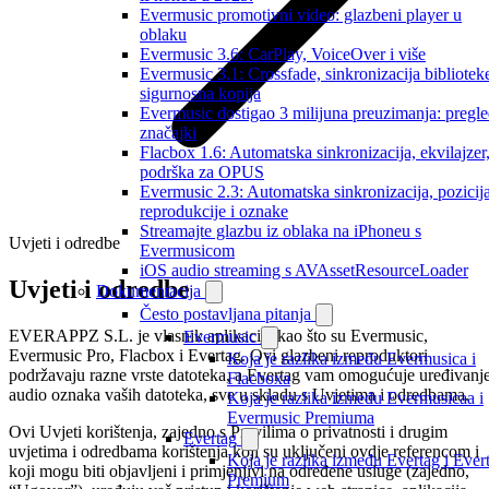
Evermusic promotivni video: glazbeni player u
oblaku
Evermusic 3.6: CarPlay, VoiceOver i više
Evermusic 3.1: Crossfade, sinkronizacija biblioteke
sigurnosna kopija
Evermusic dostigao 3 milijuna preuzimanja: pregl
značajki
Flacbox 1.6: Automatska sinkronizacija, ekvilajzer
podrška za OPUS
Evermusic 2.3: Automatska sinkronizacija, pozicij
reprodukcije i oznake
Streamajte glazbu iz oblaka na iPhoneu s
Uvjeti i odredbe
Evermusicom
iOS audio streaming s AVAssetResourceLoader
Uvjeti i odredbe
Dokumentacija
Često postavljana pitanja
EVERAPPZ S.L. je vlasnik aplikacija kao što su Evermusic,
Evermusic
Evermusic Pro, Flacbox i Evertag. Ovi glazbeni reproduktori
Koja je razlika između Evermusica i
podržavaju razne vrste datoteka, a Evertag vam omogućuje uređivanj
Flacboxa
audio oznaka vaših datoteka, sve u skladu s Uvjetima i odredbama.
Koja je razlika između Evermusicaa i
Evermusic Premiuma
Ovi Uvjeti korištenja, zajedno s Pravilima o privatnosti i drugim
Evertag
uvjetima i odredbama korištenja koji su uključeni ovdje referencom i
Koja je razlika između Evertag i Ever
koji mogu biti objavljeni i primjenjivi na određene usluge (zajedno,
Premium