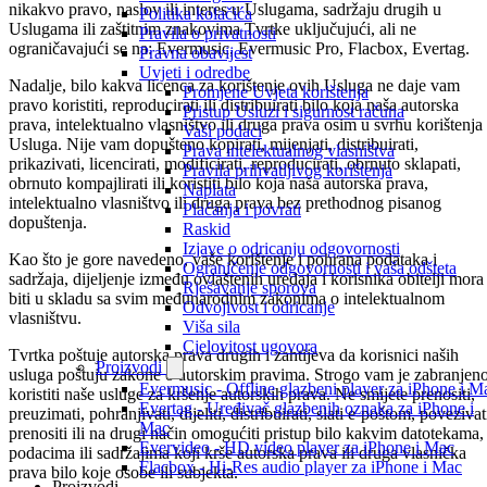
nikakvo pravo, naslov ili interes u Uslugama, sadržaju drugih u
Politika kolačića
Uslugama ili zaštitnim znakovima Tvrtke uključujući, ali ne
Pravila o privatnosti
ograničavajući se na: Evermusic, Evermusic Pro, Flacbox, Evertag.
Pravna obavijest
Uvjeti i odredbe
Nadalje, bilo kakva licenca za korištenje ovih Usluga ne daje vam
Promjene Uvjeta korištenja
pravo koristiti, reproducirati ili distribuirati bilo koja naša autorska
Pristup Usluzi i sigurnost računa
prava, intelektualno vlasništvo ili druga prava osim u svrhu korištenja
Vaši podaci
Usluga. Nije vam dopušteno kopirati, mijenjati, distribuirati,
Prava intelektualnog vlasništva
prikazivati, licencirati, modificirati, reproducirati, obrnuto sklapati,
Pravila prihvatljivog korištenja
obrnuto kompajlirati ili koristiti bilo koja naša autorska prava,
Naplata
intelektualno vlasništvo ili druga prava bez prethodnog pisanog
Plaćanja i povrati
dopuštenja.
Raskid
Izjave o odricanju odgovornosti
Kao što je gore navedeno, vaše korištenje i pohrana podataka i
Ograničenje odgovornosti i vaša odšteta
sadržaja, dijeljenje između ovlaštenih uređaja i korisnika obitelji mora
Rješavanje sporova
biti u skladu sa svim međunarodnim zakonima o intelektualnom
Odvojivost i odricanje
vlasništvu.
Viša sila
Cjelovitost ugovora
Tvrtka poštuje autorska prava drugih i zahtijeva da korisnici naših
Proizvodi
usluga poštuju zakone o autorskim pravima. Strogo vam je zabranjen
Evermusic - Offline glazbeni player za iPhone i M
koristiti naše usluge za kršenje autorskih prava. Ne smijete prenositi,
Evertag - Uređivač glazbenih oznaka za iPhone i
preuzimati, pohranjivati, dijeliti, distribuirati, slati e-poštom, povezivat
Mac
prenositi ili na drugi način omogućiti pristup bilo kakvim datotekama,
Evervideo - HD video player za iPhone i Mac
podacima ili sadržajima koji krše autorska prava ili druga vlasnička
Flacbox - Hi-Res audio player za iPhone i Mac
prava bilo koje osobe ili subjekta.
Proizvodi