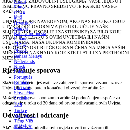
AKO NISTE ZADOVOLJNI USLUGAMA, VAŠE JEDINO I
Suomi
ISKLJUČIVO PRAVNO SREDSTVO JE RASKID VAŠEG
Français
RAČUNA.
עברית
हिन्दी
UNATOČ GORE NAVEDENOM, AKO NAS BILO KOJI SUD
Hrvatski
UTVRDI ODGOVORNIMA (TO UKLJUČUJE NAŠE
Magyar
SLUŽBENIKE, OSOBLJE I ZASTUPNIKE) ZA BILO KOJU
Bahasa Indonesia
STVAR POVEZANU S OVIM UVJETIMA ILI NAŠIM
Italiano
USLUGAMA, NAŠA UKUPNA KOMBINIRANA
日本語
ODGOVORNOST BIT ĆE OGRANIČENA NA IZNOS VAŠIH
한국어
MJESEČNIH NAKNADA KOJE STE PLATILI ZA PRETHODNI
Bahasa Melayu
MJESEC.
Nederlands
Norsk
Rješavanje sporova
Polski
Português
Română
Slažete se da ćete rješavati sve zahtjeve ili sporove vezane uz ove
Русский
Uvjete ili Usluge putem konačne i obvezujuće arbitraže.
Slovenčina
Možete odbiti ovaj sporazum o arbitraži podnošenjem e-pošte za
Svenska
odustajanje u roku od 30 dana od prvog prihvaćanja ovih Uvjeta.
ไทย
Türkçe
Odvojivost i odricanje
Українська
Tiếng Việt
简体中文
Ako se bilo koja odredba ovih uvjeta utvrdi nevažećom ili