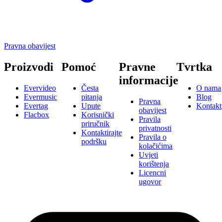
Pravna obavijest
Proizvodi
Pomoć
Pravne
Tvrtka
informacije
Evervideo
Česta
O nama
Evermusic
pitanja
Blog
Pravna
Evertag
Upute
Kontakt
obavijest
Flacbox
Korisnički
Pravila
priručnik
privatnosti
Kontaktirajte
Pravila o
podršku
kolačićima
Uvjeti
korištenja
Licencni
ugovor