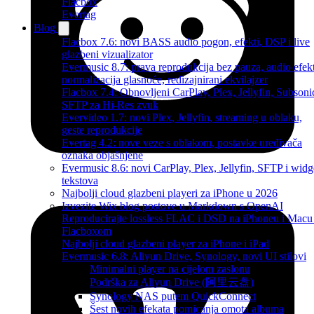
Flacbox
Evertag
Blog
Flacbox 7.6: novi BASS audio pogon, efekti, DSP i live
glazbeni vizualizator
Evermusic 8.7: prava reprodukcija bez pauza, audio efekt
normalizacija glasnoće, redizajnirani ekvilajzer
Flacbox 7.4: Obnovljeni CarPlay, Plex, Jellyfin, Subsoni
SFTP za Hi-Res zvuk
Evervideo 1.7: novi Plex, Jellyfin, streaming u oblaku,
geste reprodukcije
Evertag 4.2: nove veze s oblakom, postavke uređivača
oznaka objašnjene
Evermusic 8.6: novi CarPlay, Plex, Jellyfin, SFTP i widg
tekstova
Najbolji cloud glazbeni playeri za iPhone u 2026
Izvezite Wix blog postove u Markdown s OpenAI
Reproducirajte lossless FLAC i DSD na iPhoneu i Macu
Flacboxom
Najbolji cloud glazbeni player za iPhone i iPad
Evermusic 6.8: Aliyun Drive, Synology, novi UI stilovi
Minimalni player na cijelom zaslonu
Podrška za Aliyun Drive (阿里云盘)
Synology NAS putem QuickConnect
Šest novih efekata pomicanja omota albuma