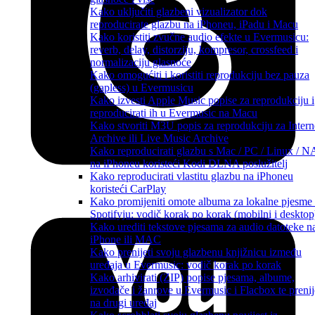
Kako uključiti glazbeni vizualizator dok
reproducirate glazbu na iPhoneu, iPadu i Macu
Kako koristiti zvučne audio efekte u Evermusicu:
reverb, delay, distorziju, kompresor, crossfeed i
normalizaciju glasnoće
Kako omogućiti i koristiti reprodukciju bez pauza
(gapless) u Evermusicu
Kako izvesti Apple Music popise za reprodukciju i
reproducirati ih u Evermusic na Macu
Kako stvoriti M3U popis za reprodukciju za Intern
Archive ili Live Music Archive
Kako reproducirati glazbu s Mac / PC / Linux / 
na iPhoneu koristeći Kodi DLNA poslužitelj
Kako reproducirati vlastitu glazbu na iPhoneu
koristeći CarPlay
Kako promijeniti omote albuma za lokalne pjesme
Spotifyju: vodič korak po korak (mobilni i desktop
Kako urediti tekstove pjesama za audio datoteke n
iPhone ili MAC
Kako prenijeti svoju glazbenu knjižnicu između
uređaja u Evermusic: vodič korak po korak
Kako arhivirati (ZIP) popise pjesama, albume,
izvođače i žanrove u Evermusic i Flacbox te prenij
na drugi uređaj