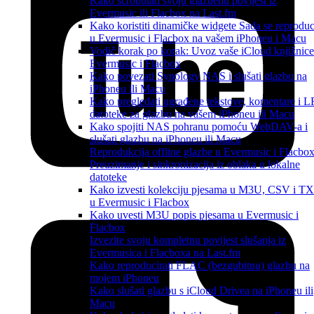
Kako scrobblati svoju glazbenu povijest iz
Evermusic ili Flacbox na Last.fm
Kako koristiti dinamičke widgete Sada se reproduc
u Evermusic i Flacbox na vašem iPhoneu i Macu
Vodič korak po korak: Uvoz vaše iCloud knjižnice
Evermusic i Flacbox
Kako povezati Synology NAS i slušati glazbu na
iPhoneu ili Macu
Kako pregledati ugrađene tekstove, komentare i 
datoteke za glazbu na vašem iPhoneu ili Macu
Kako spojiti NAS pohranu pomoću WebDAV-a i
slušati glazbu na iPhoneu ili Macu
Reprodukcija offline glazbe u Evermusic i Flacbox
Preuzimanje i sinkronizacija iz oblaka u lokalne
datoteke
Kako izvesti kolekciju pjesama u M3U, CSV i T
u Evermusic i Flacbox
Kako uvesti M3U popis pjesama u Evermusic i
Flacbox
Izvezite svoju kompletnu povijest slušanja iz
Evermusica i Flacboxa na Last.fm
Kako reproducirati FLAC (bezgubitnu) glazbu na
mojem iPhoneu
Kako slušati glazbu s iCloud Drivea na iPhoneu ili
Macu