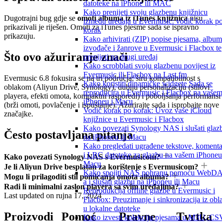
datoteke na iPhone ili MAC
Kako prenijeti svoju glazbenu knjižnicu
Dugotrajni bug gdje se
omoti albuma iz iTunes knjižnica
nisu
između uređaja u Evermusic: vodič korak p
prikazivali je riješen. Omoti za iTunes pjesme sada se ispravno
korak
prikazuju.
Kako arhivirati (ZIP) popise pjesama, album
izvođače i žanrove u Evermusic i Flacbox te
Što ovo ažuriranje znači
prenijeti na drugi uređaj
Kako scrobblati svoju glazbenu povijest iz
Evermusic ili Flacbox na Last.fm
Evermusic 6.8 fokusira se na tri područja: širu kompatibilnost s
Kako koristiti dinamičke widgete Sada se
oblakom (Aliyun Drive, Synology), dublju personalizaciju (stilovi
reproducira u Evermusic i Flacbox na vaše
playera, efekti omota, kompaktni rasporedi) i poboljšanja performansi
iPhoneu i Macu
(brži omoti, povlačenje i ispuštanje). Ažurirajte sada i isprobajte nove
Vodič korak po korak: Uvoz vaše iCloud
značajke.
knjižnice u Evermusic i Flacbox
Kako povezati Synology NAS i slušati glaz
Često postavljana pitanja
na iPhoneu ili Macu
Kako pregledati ugrađene tekstove, komenta
i LRC datoteke za glazbu na vašem iPhoneu 
Kako povezati Synology NAS s Evermusicom?
Macu
Je li Aliyun Drive besplatan za korištenje s Evermusicom?
Kako spojiti NAS pohranu pomoću WebD
Mogu li prilagoditi stil pomicanja omota albuma?
a i slušati glazbu na iPhoneu ili Macu
Radi li minimalni zaslon playera sa svim uređajima?
Reprodukcija offline glazbe u Evermusic i
Last updated on
rujna 17, 2024
Flacbox: Preuzimanje i sinkronizacija iz obl
u lokalne datoteke
Proizvodi
Pomoć
Pravne
Tvrtka
Kako izvesti kolekciju pjesama u M3U, CS