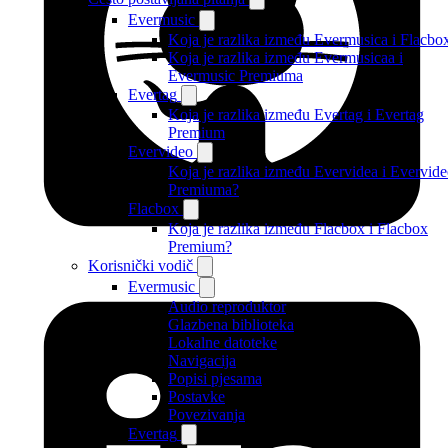
Evermusic
Koja je razlika između Evermusica i Flacbo
Koja je razlika između Evermusicaa i
Evermusic Premiuma
Evertag
Koja je razlika između Evertag i Evertag
Premium
Evervideo
Koja je razlika između Evervidea i Evervid
Premiuma?
Flacbox
Koja je razlika između Flacbox i Flacbox
Premium?
Korisnički vodič
Evermusic
Audio reproduktor
Glazbena biblioteka
Lokalne datoteke
Navigacija
Popisi pjesama
Postavke
Povezivanja
Evertag