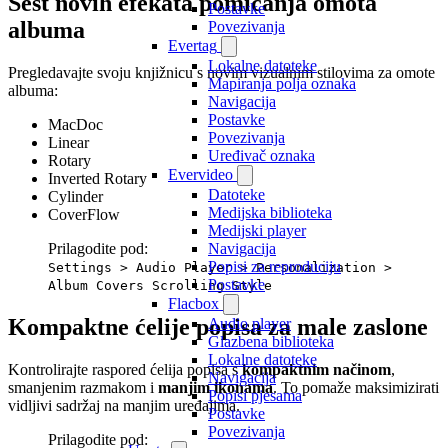
Šest novih efekata pomicanja omota
Postavke
albuma
Povezivanja
Evertag
Lokalne datoteke
Pregledavajte svoju knjižnicu s novim vizualnim stilovima za omote
Mapiranja polja oznaka
albuma:
Navigacija
Postavke
MacDoc
Povezivanja
Linear
Uređivač oznaka
Rotary
Evervideo
Inverted Rotary
Datoteke
Cylinder
Medijska biblioteka
CoverFlow
Medijski player
Navigacija
Prilagodite pod:
Popisi za reproduciju
Settings > Audio Player > Personalization >
Postavke
Album Covers Scrolling Style
Flacbox
Kompaktne ćelije popisa za male zaslone
Audio player
Glazbena biblioteka
Lokalne datoteke
Kontrolirajte raspored ćelija popisa s
kompaktnim načinom
,
Navigacija
smanjenim razmakom i
manjim ikonama
. To pomaže maksimizirati
Popisi pjesama
vidljivi sadržaj na manjim uređajima.
Postavke
Povezivanja
Prilagodite pod: