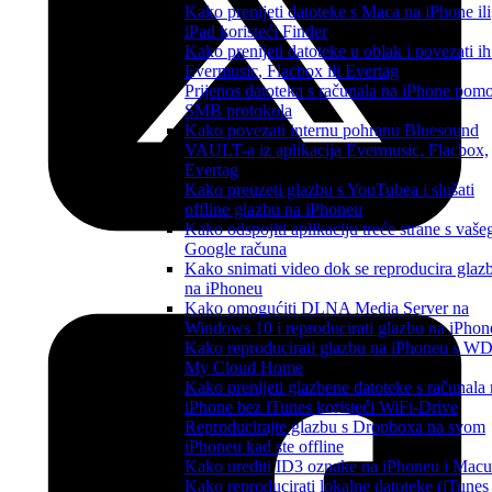
Kako prenijeti datoteke s Maca na iPhone ili
iPad koristeći Finder
Kako prenijeti datoteke u oblak i povezati ih
Evermusic, Flacbox ili Evertag
Prijenos datoteka s računala na iPhone pom
SMB protokola
Kako povezati internu pohranu Bluesound
VAULT-a iz aplikacija Evermusic, Flacbox,
Evertag
Kako preuzeti glazbu s YouTubea i slušati
offline glazbu na iPhoneu
Kako odspojiti aplikaciju treće strane s vaše
Google računa
Kako snimati video dok se reproducira glaz
na iPhoneu
Kako omogućiti DLNA Media Server na
Windows 10 i reproducirati glazbu na iPhon
Kako reproducirati glazbu na iPhoneu s W
My Cloud Home
Kako prenijeti glazbene datoteke s računala
iPhone bez iTunes koristeći WiFi-Drive
Reproducirajte glazbu s Dropboxa na svom
iPhoneu kad ste offline
Kako urediti ID3 oznake na iPhoneu i Macu
Kako reproducirati lokalne datoteke (iTunes