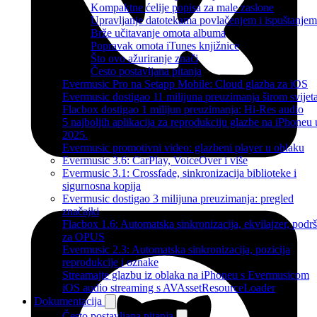
Kompaktne ćelije popisa za male zaslone
Upravljanje datotekama povlačenjem i ispuštanjem
Brže učitavanje omota albuma
Popravak omota iTunes knjižnice
Što ovo ažuriranje znači
Često postavljana pitanja
Evermusic Pro na Setapp Mobile: Cloud glazba za iOS
Evermusic dostigao 11 milijuna preuzimanja širom svijet
Flacbox dostigao 1 milijun preuzimanja: Hi-Res audio
5 najboljih aplikacija za reprodukciju glazbe na iPhoneu 
2025.
Evermusic promotivni video: glazbeni player u oblaku
Evermusic 3.6: CarPlay, VoiceOver i više
Evermusic 3.1: Crossfade, sinkronizacija biblioteke i
sigurnosna kopija
Evermusic dostigao 3 milijuna preuzimanja: pregled
značajki
Flacbox 1.6: Automatska sinkronizacija, ekvilajzer, podr
za OPUS
Evermusic 2.3: Automatska sinkronizacija, pozicija
reprodukcije i oznake
Streamajte glazbu iz oblaka na iPhoneu s Evermusicom
iOS audio streaming s AVAssetResourceLoader
Dokumentacija
Često postavljana pitanja