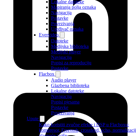
Lokalne datoteke
Mapiranja polja oznaka
Navigacija
Postavke
Povezivanja
Uređivač oznaka
Evervideo
Datoteke
Medijska biblioteka
Medijski player
Navigacija
Popisi za reproduciju
Postavke
Flacbox
Audio player
Glazbena biblioteka
Lokalne datoteke
Navigacija
Popisi pjesama
Postavke
Povezivanja
Upute
Kako koristiti zvučne efekte i DSP u Flacboxu:
kompresor, Freeverb, crossfeed, echo, normalizaci
glasnoće i više