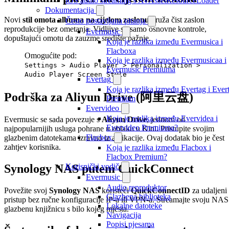
iOS audio streaming s AVAssetResourceLoader
Dokumentacija
Novi
stil omota albuma na cijelom zaslonu
pruža čist zaslon
Često postavljana pitanja
reprodukcije bez ometanja. Vidljive su samo osnovne kontrole,
Evermusic
dopuštajući omotu da zauzme središte pažnje.
Koja je razlika između Evermusica i
Flacboxa
Omogućite pod:
Koja je razlika između Evermusicaa i
Settings > Audio Player > Personalization >
Evermusic Premiuma
Audio Player Screen Style
Evertag
Koja je razlika između Evertag i Ever
Podrška za Aliyun Drive (阿里云盘)
Premium
Evervideo
Koja je razlika između Evervidea i
Evermusic se sada povezuje s
Aliyun Drive
, jednom od
Evervideo Premiuma?
najpopularnijih usluga pohrane u oblaku u Kini. Pristupite svojim
Flacbox
glazbenim datotekama izravno iz aplikacije. Ovaj dodatak bio je čest
zahtjev korisnika.
Koja je razlika između Flacbox i
Flacbox Premium?
Korisnički vodič
Synology NAS putem QuickConnect
Evermusic
Audio reproduktor
Povežite svoj
Synology NAS
koristeći
QuickConnectID
za udaljeni
Glazbena biblioteka
pristup bez ručne konfiguracije IP-a ili VPN-a. Streamajte svoju NAS
Lokalne datoteke
glazbenu knjižnicu s bilo kojeg mjesta.
Navigacija
Popisi pjesama