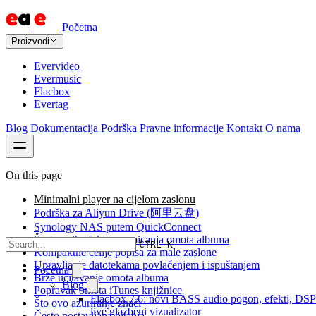
Početna
Proizvodi
Evervideo
Evermusic
Flacbox
Evertag
Blog
Dokumentacija
Podrška
Pravne informacije
Kontakt
O nama
On this page
Minimalni player na cijelom zaslonu
Podrška za Aliyun Drive (阿里云盘)
Synology NAS putem QuickConnect
Šest novih efekata pomicanja omota albuma
CTRL K
Kompaktne ćelije popisa za male zaslone
Upravljanje datotekama povlačenjem i ispuštanjem
Početna
Brže učitavanje omota albuma
Blog
Popravak omota iTunes knjižnice
Flacbox 7.6: novi BASS audio pogon, efekti, DSP
Što ovo ažuriranje znači
live glazbeni vizualizator
Često postavljana pitanja