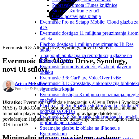
Popravak omota iTunes knjižnice
Što ovo ažuriranje znači
Često postavljana pitanja
Evermusic Pro na Setapp Mobile: Cloud glazba za
iOS
Evermusic dostigao 11 milijuna preuzimanja širom
svijeta
Flacbox dostigao 1 milijun preuzimanja: Hi-Res
Evermusic 6.8: Aliyun Drive, Synology, novi UI stilovi
audio
5 najboljih aplikacija za reprodukciju glazbe na
Evermusic 6.8: Aliyun Drive, Synology,
iPhoneu u 2025.
Evermusic promotivni video: glazbeni player u
novi UI stilovi
oblaku
Evermusic 3.6: CarPlay, VoiceOver i više
Evermusic 3.1: Crossfade, sinkronizacija biblioteke
Artem Meleshko
sigurnosna kopija
Founder & Engineer at Everappz
Evermusic dostigao 3 milijuna preuzimanja: pregl
značajki
Ukratko:
Evermusic 6.8 dodaje integraciju s Aliyun Drive i Synolog
Flacbox 1.6: Automatska sinkronizacija, ekvilajzer
NAS (s QuickConnect), šest novih efekata pomicanja omota albuma,
podrška za OPUS
minimalni player na cijelom zaslonu, upravljanje datotekama
Evermusic 2.3: Automatska sinkronizacija, pozicij
povlačenjem i ispuštanjem te brže učitavanje omota. Dostupno sada z
reprodukcije i oznake
iOS i macOS.
Streamajte glazbu iz oblaka na iPhoneu s
Evermusicom
Minimalni player na cijelom zaslonu