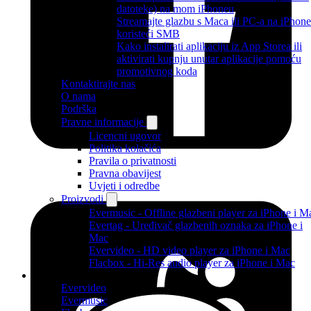
datoteke) na mom iPhoneu
Streamajte glazbu s Maca ili PC-a na iPhone
koristeći SMB
Kako instalirati aplikaciju iz App Storea ili
aktivirati kupnju unutar aplikacije pomoću
promotivnog koda
Kontaktirajte nas
O nama
Podrška
Pravne informacije
Licencni ugovor
Politika kolačića
Pravila o privatnosti
Pravna obavijest
Uvjeti i odredbe
Proizvodi
Evermusic - Offline glazbeni player za iPhone i M
Evertag - Uređivač glazbenih oznaka za iPhone i
Mac
Evervideo - HD video player za iPhone i Mac
Flacbox - Hi-Res audio player za iPhone i Mac
Proizvodi
Evervideo
Evermusic