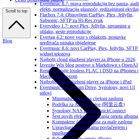
Evermusic 8.7: prava reprodukcija bez pauza, aud
efekti, normalizacija glasnoće, redizajnirani ekvilaj
Scroll to top
Flacbox 7.4: Obnovljeni CarPlay, Plex, Jellyfin,
Subsonic, SFTP za Hi-Res zvuk
Evervideo 1.7: novi Plex, Jellyfin, streaming u
oblaku, geste reprodukcije
Evertag 4.2: nove veze s oblakom, postavke
Blog
uređivača oznaka objašnjene
Evermusic 8.6: novi CarPlay, Plex, Jellyfin, SFTP 
widget tekstova
Najbolji cloud glazbeni playeri za iPhone u 2026
Izvezite Wix blog postove u Markdown s OpenAI
Reproducirajte lossless FLAC i DSD na iPhoneu i
Macu s Flacboxom
Najbolji cloud glazbeni player za iPhone i iPad
Evermusic 6.8: Aliyun Drive, Synology, novi UI
stilovi
Minimalni player na cijelom zaslonu
Podrška za Aliyun Drive (阿里云盘)
Synology NAS putem QuickConnect
Šest novih efekata pomicanja omota albuma
Kompaktne ćelije popisa za male zaslone
Upravljanje datotekama povlačenjem i
ispuštanjem
Brže učitavanje omota albuma