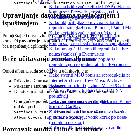
Upute
Settings > Personalization > List Cells Style
Kako koristiti zvučne efekte i DSP u Flacbo
kompresor, Freeverb, crossfeed, echo,
Upravljanje datotekama povlačenjem i
normalizacija glasnoće i više
ispuštanjem
Kako uključiti glazbeni vizualizator dok
reproducirate glazbu na iPhoneu, iPadu i M
Kako koristiti zvučne audio efekte u
Premještajte i organizirajte datoteke izravno u pregledniku datoteka
Evermusicu: reverb, delay, distorziju,
koristeći
povlačenje i ispuštanje
. Preuredite svoju glazbenu kolekcij
kompresor, crossfeed i normalizaciju glasno
bez napuštanja aplikacije.
Kako omogućiti i koristiti reprodukciju bez
pauza (gapless) u Evermusicu
Brže učitavanje omota albuma
Kako izvesti Apple Music popise za
reprodukciju i reproducirati ih u Evermusic 
Macu
Omoti albuma sada se učitavaju učinkovitije u:
Kako stvoriti M3U popis za reprodukciju za
Internet Archive ili Live Music Archive
Prikazima žanrova
Kako reproducirati glazbu s Mac / PC / Linu
Prikazima albuma i pjesama
NAS na iPhoneu koristeći Kodi DLNA
Datotekama pohranjenim u oblaku s ugrađenim omotima
poslužitelj
Omogućite podršku za ugrađene omote za datoteke u
Kako reproducirati vlastitu glazbu na iPhon
oblaku pod:
koristeći CarPlay
Kako promijeniti omote albuma za lokalne
Settings > Music Library > Album Covers > Load
pjesme na Spotifyju: vodič korak po korak
Album Covers for Online Files
(mobilni i desktop)
Kako urediti tekstove pjesama za audio
Popravak omota iTunes knjižnice