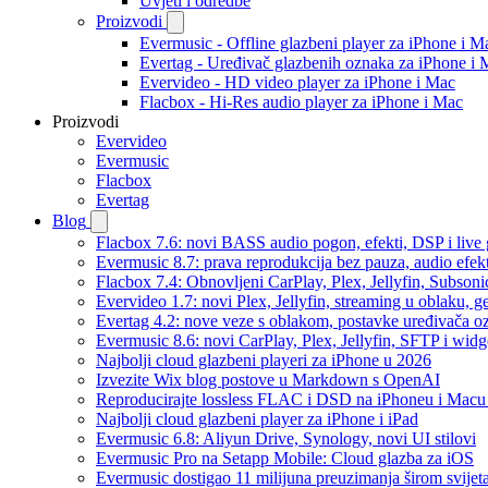
Uvjeti i odredbe
Proizvodi
Evermusic - Offline glazbeni player za iPhone i M
Evertag - Uređivač glazbenih oznaka za iPhone i 
Evervideo - HD video player za iPhone i Mac
Flacbox - Hi-Res audio player za iPhone i Mac
Proizvodi
Evervideo
Evermusic
Flacbox
Evertag
Blog
Flacbox 7.6: novi BASS audio pogon, efekti, DSP i live g
Evermusic 8.7: prava reprodukcija bez pauza, audio efekti
Flacbox 7.4: Obnovljeni CarPlay, Plex, Jellyfin, Subson
Evervideo 1.7: novi Plex, Jellyfin, streaming u oblaku, g
Evertag 4.2: nove veze s oblakom, postavke uređivača o
Evermusic 8.6: novi CarPlay, Plex, Jellyfin, SFTP i widg
Najbolji cloud glazbeni playeri za iPhone u 2026
Izvezite Wix blog postove u Markdown s OpenAI
Reproducirajte lossless FLAC i DSD na iPhoneu i Macu
Najbolji cloud glazbeni player za iPhone i iPad
Evermusic 6.8: Aliyun Drive, Synology, novi UI stilovi
Evermusic Pro na Setapp Mobile: Cloud glazba za iOS
Evermusic dostigao 11 milijuna preuzimanja širom svijet