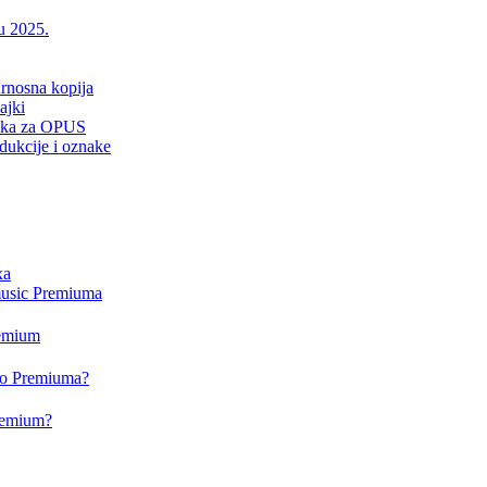
 u 2025.
urnosna kopija
ajki
drška za OPUS
dukcije i oznake
xa
music Premiuma
remium
deo Premiuma?
Premium?