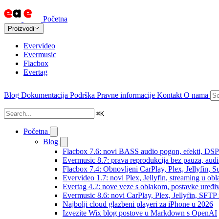
Početna
Proizvodi
Evervideo
Evermusic
Flacbox
Evertag
Blog
Dokumentacija
Podrška
Pravne informacije
Kontakt
O nama
⌘
K
Početna
Blog
Flacbox 7.6: novi BASS audio pogon, efekti, DSP i
Evermusic 8.7: prava reprodukcija bez pauza, audio 
Flacbox 7.4: Obnovljeni CarPlay, Plex, Jellyfin,
Evervideo 1.7: novi Plex, Jellyfin, streaming u obl
Evertag 4.2: nove veze s oblakom, postavke uređi
Evermusic 8.6: novi CarPlay, Plex, Jellyfin, SFTP 
Najbolji cloud glazbeni playeri za iPhone u 2026
Izvezite Wix blog postove u Markdown s OpenAI