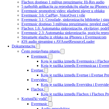
Flacbox dostigao 1 milijun preuzimanja: Hi-Res audio
5 najboljih aplikacija za reprodukciju glazbe na iPhoneu
Evermusic promotivni video: glazbeni player u oblaku
Evermusic 3.6: CarPlay, VoiceOver i više
Evermusic 3.1: Crossfade, sinkronizacija biblioteke i sig
Evermusic dostigao 3 milijuna preuzimanja: pregled znač
Flacbox 1.6: Automatska sinkronizacija, ekvilajzer, po
Evermusic 2.3: Automatska sinkronizacija, pozicija repro
Streamajte glazbu iz oblaka na iPhoneu s Evermusicom
iOS audio streaming s AVAssetResourceLoader
Dokumentacija
Često postavljana pitanja
Evermusic
Koja je razlika između Evermusica i Flacbo
Koja je razlika između Evermusicaa i Ever
Evertag
Koja je razlika između Evertag i Evertag P
Evervideo
Koja je razlika između Evervidea i Evervi
Flacbox
Koja je razlika između Flacbox i Flacbox 
Korisnički vodič
Evermusic
Audio reproduktor