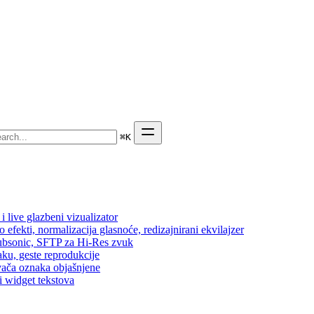
⌘
K
 live glazbeni vizualizator
efekti, normalizacija glasnoće, redizajnirani ekvilajzer
 Subsonic, SFTP za Hi-Res zvuk
aku, geste reprodukcije
vača oznaka objašnjene
i widget tekstova