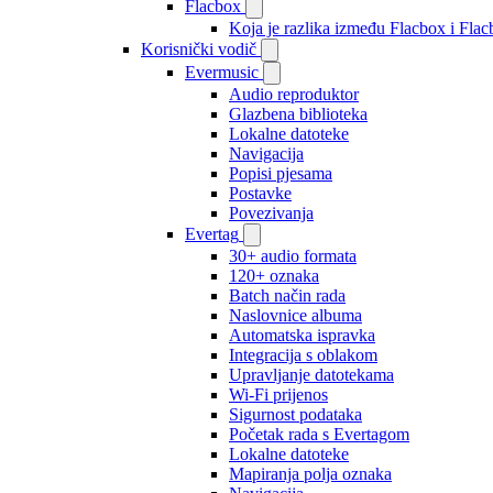
Flacbox
Koja je razlika između Flacbox i Fl
Korisnički vodič
Evermusic
Audio reproduktor
Glazbena biblioteka
Lokalne datoteke
Navigacija
Popisi pjesama
Postavke
Povezivanja
Evertag
30+ audio formata
120+ oznaka
Batch način rada
Naslovnice albuma
Automatska ispravka
Integracija s oblakom
Upravljanje datotekama
Wi-Fi prijenos
Sigurnost podataka
Početak rada s Evertagom
Lokalne datoteke
Mapiranja polja oznaka