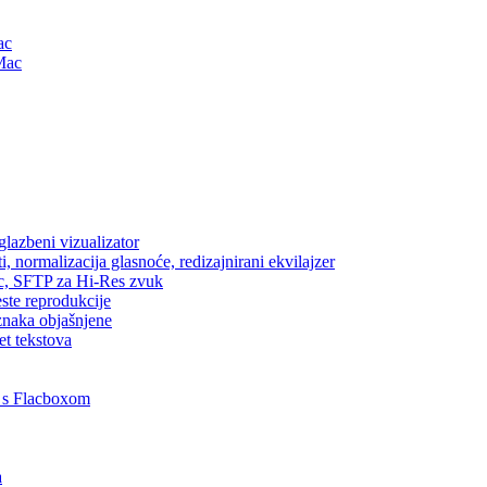
ac
Mac
lazbeni vizualizator
, normalizacija glasnoće, redizajnirani ekvilajzer
ic, SFTP za Hi-Res zvuk
este reprodukcije
znaka objašnjene
et tekstova
 s Flacboxom
a