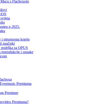
i Macu s Flacboxom
ilovi
 iOS
svijeta
udio
Phoneu u 2025.
laku
e i sigurnosna kopija
d značajki
er, podrška za OPUS
a reprodukcije i oznake
sicom
Flacboxa
i Evermusic Premiuma
rtag Premium
Evervideo Premiuma?