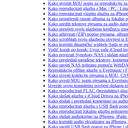
Kako stvoriti M3U popis za reprodukciju za 
Kako reproducirati glazbu s Mac / PC / Lin
Kako reproducirati vlastitu glazbu na iPhon
Kako promijeniti omote albuma za lokalne pj
Kako urediti tekstove pjesama za audio dat
Kako prenijeti svoju glazbenu knjižnicu iz
Kako arhivirati (ZIP) popise pjesama, albume
Kako scrobblati svoju glazbenu povijest iz 
Kako koristiti dinamičke widgete Sada se r
Vodič korak po korak: Uvoz vaše iCloud knj
Kako povezati Synology NAS i slušati glaz
Kako pregledati ugrađene tekstove, komenta
Kako spojiti NAS pohranu pomoću WebDAV-a
Reprodukcija offline glazbe u Evermusic i Fl
Kako izvesti kolekciju pjesama u M3U, CS
Kako uvesti M3U popis pjesama u Evermusi
Izvezite svoju kompletnu povijest slušanja 
Kako reproducirati FLAC (bezgubitnu) gla
Kako slušati glazbu s iCloud Drivea na iPh
Kako dodati i pregledati komentare na audi
Kako reproducirati glazbu s USB flash pog
Kako reproducirati lokalnu glazbu pohranje
Kako slušati audioknjige na iPhoneu, iPadu
Kako koristiti audio ekvalizator na iPhoneu
Kako spojiti USB flash pogon na iPhone i slu