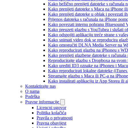
Kako bežično prenijeti datoteke s računala 
Kako prenijeti datoteke s Maca na iPhone ili
Kako prenijeti datoteke u oblak i povezati i
Prijenos datoteka s računala na iPhone po
Kako povezati internu pohranu Bluesound V
Kako preuzeti glazbu s YouTubea i slušati o
Kako odspojiti aplikaciju treće strane s vaš
Kako snimati video dok se reproducira glaz
Kako omogućiti DLNA Media Server na Wind
Kako reproducirati glazbu na iPhoneu s 
Kako prenijeti glazbene datoteke s računala
Reproducirajte glazbu s Dropboxa na svom i
Kako urediti ID3 oznake na iPhoneu i Macu
Kako reproducirati lokalne datoteke (iTune
Streamajte glazbu s Maca ili PC-a na iPhon
Kako instalirati aplikaciju iz App Storea il
Kontaktirajte nas
O nama
Podrška
Pravne informacije
Licencni ugovor
Politika kolačića
Pravila o privatnosti
Pravna obavijest