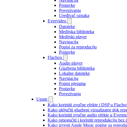
Navigacija
Postavke
Povezivanja
Uređivač oznaka
Evervideo
Datoteke
Medijska biblioteka
Medijski player
Navigacija
Popisi za reproduciju
Postavke
Flacbox
Audio player
Glazbena biblioteka
Lokalne datoteke
Navigacija
Popisi pjesama
Postavke
Povezivanja
Upute
Kako koristiti zvučne efekte i DSP u Flacbox
Kako uključiti glazbeni vizualizator dok re
Kako koristiti zvučne audio efekte u Evermus
Kako omogućiti i koristiti reprodukciju bez
Kako izvesti Apple Music popise za reprodu