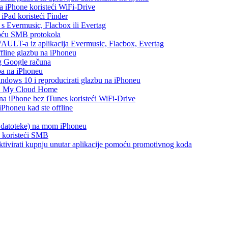
na iPhone koristeći WiFi-Drive
 iPad koristeći Finder
h s Evermusic, Flacbox ili Evertag
moću SMB protokola
AULT-a iz aplikacija Evermusic, Flacbox, Evertag
ffline glazbu na iPhoneu
eg Google računa
ba na iPhoneu
ows 10 i reproducirati glazbu na iPhoneu
WD My Cloud Home
 na iPhone bez iTunes koristeći WiFi-Drive
Phoneu kad ste offline
s datoteke) na mom iPhoneu
e koristeći SMB
i aktivirati kupnju unutar aplikacije pomoću promotivnog koda