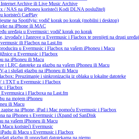
Internet Archive ili Live Music Archive
ux / NAS na iPhoneu koristeći Kodi DLNA poslužitelj
eu koristeći CarPlay
esme na Spotifyju: vodič korak po korak (mobilni i desktop)
oteke na iPhone ili MAC
među uređaja u Evermusic: vodič korak po korak
, izvođače i žanrove u Evermusic i Flacbox te prenijeti na drugi uređaj
Evermusic ili Flacbox na Last.fm
eproducira u Evermusic i Flacbox na vašem iPhoneu i Macu
ižnice u Evermusic i Flacbox
bu na iPhoneu ili Macu
re i LRC datoteke za glazbu na vašem iPhoneu ili Macu
 i slušati glazbu na iPhoneu ili Macu
acbox: Preuzimanje i sinkronizacija iz oblaka u lokalne datoteke
V i TXT u Evermusic i Flacbox
c i Flacbox
iz Evermusica i Flacboxa na Last.fm
zbu na mojem iPhoneu
oneu ili Macu
o zapise na iPhone, iPad i Mac pomoću Evermusic i Flacbox
ona na iPhoneu s Evermusic i iXpand od SanDisk
nu na vašem iPhoneu ili Macu
 i Macu koristeći Evermusic
, iPadu ili Macu s Evermusic i Flacbox
šati glazbu ili upravljati datotekama na njemu