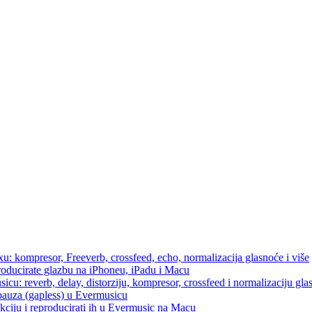
u: kompresor, Freeverb, crossfeed, echo, normalizacija glasnoće i više
producirate glazbu na iPhoneu, iPadu i Macu
icu: reverb, delay, distorziju, kompresor, crossfeed i normalizaciju gla
 pauza (gapless) u Evermusicu
kciju i reproducirati ih u Evermusic na Macu