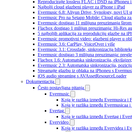
Reproducirajte lossless FLAC i DSD na iPhoneu 
Najbolji cloud glazbeni player za iPhone i iPad
Evermusic 6.8: Aliyun Drive, Synology, novi UI st
Evermusic Pro na Setapp Mobile: Cloud glazba za
Evermusic dostigao 11 milijuna preuzimanja širom 
Flacbox dostigao 1 milijun preuzimanja: Hi-Res a
5 najboljih aplikacija za reprodukciju glazbe na i
Evermusic promotivni video: glazbeni player u ob
Evermusic 3.6: CarPlay, VoiceOver i više
Evermusic 3.1: Crossfade, sinkronizacija bibliotek
Evermusic dostigao 3 milijuna preuzimanja: pregle
Flacbox 1.6: Automatska sinkronizacija, ekvilajz
Evermusic 2.3: Automatska sinkronizacija, pozicij
Streamajte glazbu iz oblaka na iPhoneu s Evermu
iOS audio streaming s AVAssetResourceLoader
Dokumentacija
Često postavljana pitanja
Evermusic
Koja je razlika između Evermusica i 
Koja je razlika između Evermusicaa 
Evertag
Koja je razlika između Evertag i Eve
Evervideo
Koja je razlika između Evervidea i 