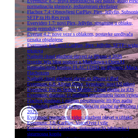
Evermusic 8.7: prava reprodukcija bez pauza, audio efekt
normalizacija glasnoće, redizajnirani ekvilajzer
Flacbox 7.4: Obnovljeni CarPlay, Plex, Jellyfin, Subsoni
SFTP za Hi-Res zvuk
Evervideo 1.7: novi Plex, Jellyfin, streaming u oblaku,
geste reprodukcije
Evertag 4.2: nove veze s oblakom, postavke uređivača
oznaka objašnjene
Evermusic 8.6: novi CarPlay, Plex, Jellyfin, SFTP i widg
tekstova
Najbolji cloud glazbeni playeri za iPhone u 2026
Izvezite Wix blog postove u Markdown s OpenAI
Reproducirajte lossless FLAC i DSD na iPhoneu i Macu
Flacboxom
Najbolji cloud glazbeni player za iPhone i iPad
Evermusic 6.8: Aliyun Drive, Synology, novi UI stilovi
Evermusic Pro na Setapp Mobile: Cloud glazba za iOS
Evermusic dostigao 11 milijuna preuzimanja širom svijet
Flacbox dostigao 1 milijun preuzimanja: Hi-Res audio
5 najboljih aplikacija za reprodukciju glazbe na iPhoneu 
2025.
Evermusic promotivni video: glazbeni player u oblaku
Evermusic 3.6: CarPlay, VoiceOver i više
Evermusic 3.1: Crossfade, sinkronizacija biblioteke i
sigurnosna kopija