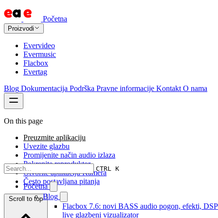
Početna
Proizvodi
Evervideo
Evermusic
Flacbox
Evertag
Blog
Dokumentacija
Podrška
Pravne informacije
Kontakt
O nama
On this page
Preuzmite aplikaciju
Uvezite glazbu
Promijenite način audio izlaza
Pokrenite reproduktor
CTRL K
Otvorite aplikaciju Kamera
Često postavljana pitanja
Početna
Blog
Scroll to top
Flacbox 7.6: novi BASS audio pogon, efekti, DSP
live glazbeni vizualizator