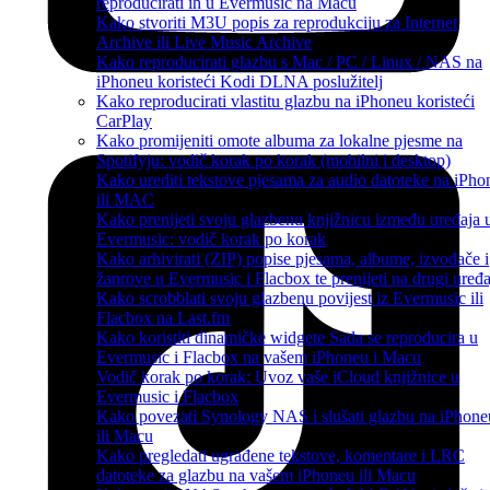
reproducirati ih u Evermusic na Macu
Kako stvoriti M3U popis za reprodukciju za Internet
Archive ili Live Music Archive
Kako reproducirati glazbu s Mac / PC / Linux / NAS na
iPhoneu koristeći Kodi DLNA poslužitelj
Kako reproducirati vlastitu glazbu na iPhoneu koristeći
CarPlay
Kako promijeniti omote albuma za lokalne pjesme na
Spotifyju: vodič korak po korak (mobilni i desktop)
Kako urediti tekstove pjesama za audio datoteke na iPho
ili MAC
Kako prenijeti svoju glazbenu knjižnicu između uređaja 
Evermusic: vodič korak po korak
Kako arhivirati (ZIP) popise pjesama, albume, izvođače i
žanrove u Evermusic i Flacbox te prenijeti na drugi uređa
Kako scrobblati svoju glazbenu povijest iz Evermusic ili
Flacbox na Last.fm
Kako koristiti dinamičke widgete Sada se reproducira u
Evermusic i Flacbox na vašem iPhoneu i Macu
Vodič korak po korak: Uvoz vaše iCloud knjižnice u
Evermusic i Flacbox
Kako povezati Synology NAS i slušati glazbu na iPhone
ili Macu
Kako pregledati ugrađene tekstove, komentare i LRC
datoteke za glazbu na vašem iPhoneu ili Macu