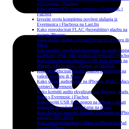
u Evermusic i Flacbox
Kako uvesti M3U popis pjesama u Evermusic i
Flacbox
Izvezite svoju kompletnu povijest slušanja iz
Evermusica i Flacboxa na Last.fm
Kako reproducirati FLAC (bezgubitnu) glazbu na
mojem iPhoneu
Kako slušati glazbu s iCloud Drivea na iPhoneu ili
Macu
Kako dodati i pregledati komentare na audio zapis
na iPhone, iPad i Mac pomoću Evermusic i Flacb
Kako reproducirati glazbu s USB flash pogona na
iPhoneu s Evermusic i iXpand od SanDisk
Kako reproducirati lokalnu glazbu pohranjenu na
vašem iPhoneu ili Macu
Kako slušati audioknjige na iPhoneu, iPadu i Mac
koristeći Evermusic
Kako koristiti audio ekvalizator na iPhoneu, iPadu 
Macu s Evermusic i Flacbox
Kako spojiti USB flash pogon na iPhone i slušati
glazbu ili upravljati datotekama na njemu
Kako bežično prenijeti datoteke s računala na iPh
koristeći WiFi-Drive
Kako prenijeti datoteke s Maca na iPhone ili iPad
koristeći Finder