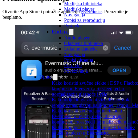
Medijska biblioteka
Medijski player
Otvorite App Store i potražite aplikaciju
Evermusic
. Preuzmite je
Navigacija
besplatno.
Popisi za reproduciju
Postavke
Flacbox
Audio player
Glazbena biblioteka
Lokalne datoteke
Navigacija
Popisi pjesama
Postavke
Povezivanja
Upute
Kako koristiti zvučne efekte i DSP u Flacbo
kompresor, Freeverb, crossfeed, echo,
normalizacija glasnoće i više
Kako uključiti glazbeni vizualizator dok
reproducirate glazbu na iPhoneu, iPadu i M
Kako koristiti zvučne audio efekte u
Evermusicu: reverb, delay, distorziju,
kompresor, crossfeed i normalizaciju glasno
Kako omogućiti i koristiti reprodukciju bez
pauza (gapless) u Evermusicu