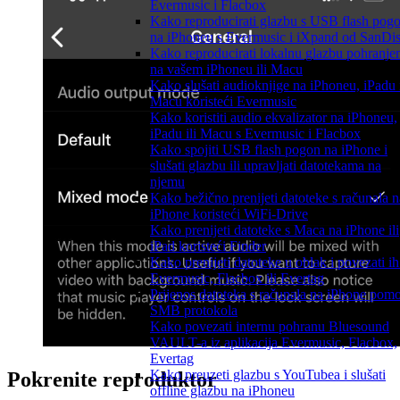
Evermusic i Flacbox
Kako reproducirati glazbu s USB flash pog
na iPhoneu s Evermusic i iXpand od SanDi
Kako reproducirati lokalnu glazbu pohranje
na vašem iPhoneu ili Macu
Kako slušati audioknjige na iPhoneu, iPadu 
Macu koristeći Evermusic
Kako koristiti audio ekvalizator na iPhoneu,
iPadu ili Macu s Evermusic i Flacbox
Kako spojiti USB flash pogon na iPhone i
slušati glazbu ili upravljati datotekama na
njemu
Kako bežično prenijeti datoteke s računala n
iPhone koristeći WiFi-Drive
Kako prenijeti datoteke s Maca na iPhone ili
iPad koristeći Finder
Kako prenijeti datoteke u oblak i povezati ih
Evermusic, Flacbox ili Evertag
Prijenos datoteka s računala na iPhone pom
SMB protokola
Kako povezati internu pohranu Bluesound
VAULT-a iz aplikacija Evermusic, Flacbox,
Evertag
Kako preuzeti glazbu s YouTubea i slušati
Pokrenite reproduktor
offline glazbu na iPhoneu