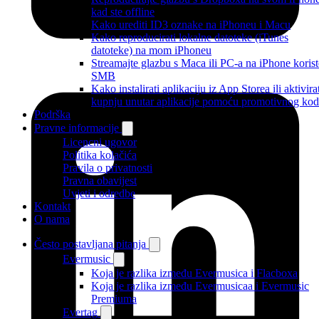
kad ste offline
Kako urediti ID3 oznake na iPhoneu i Macu
Kako reproducirati lokalne datoteke (iTunes
datoteke) na mom iPhoneu
Streamajte glazbu s Maca ili PC-a na iPhone korist
SMB
Kako instalirati aplikaciju iz App Storea ili aktivira
kupnju unutar aplikacije pomoću promotivnog ko
Podrška
Pravne informacije
Licencni ugovor
Politika kolačića
Pravila o privatnosti
Pravna obavijest
Uvjeti i odredbe
Kontakt
O nama
Često postavljana pitanja
Evermusic
Koja je razlika između Evermusica i Flacboxa
Koja je razlika između Evermusicaa i Evermusic
Premiuma
Evertag