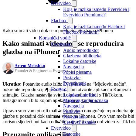
Evervideo
Koja je razlika između Evervidea i
Evervideo Premiuma?
Flacbox
Koja je razlika između Flacbox i
Kako snimati video dok se reproducira glazba na iPhoneu
Flacbox Premium?
Korisnički vodič
Kako snimati video dok se reproducira
Evermusic
glazba na iPhoneu
Audio reproduktor
Glazbena biblioteka
Lokalne datoteke
Artem Meleshko
Navigacija
Founder & Engineer at Everappz
Popisi pjesama
Postavke
Povezivanja
Ukratko:
Postavite audio izlaz Evermusica na “Mješoviti način”,
Evertag
pokrenite reprodukciju pjesme, a zatim otvorite aplikaciju Kamera i
snimajte. Glazba nastavlja svirati u pozadini. Radi s TikTokom,
Lokalne datoteke
Instagramom i bilo kojom aplikacijom za kameru.
Mapiranja polja oznaka
Navigacija
Upravo smo vam otkrili mali trik koji vam omogućuje reproduciranje
Postavke
glazbe u pozadini dok snimate video na iPhoneu. Ovo vam može biti
Povezivanja
korisno sljedeći put kada odlučite napraviti novi cool video za TikTok
Uređivač oznaka
Evervideo
Preuzmite aplikaciju
Datoteke