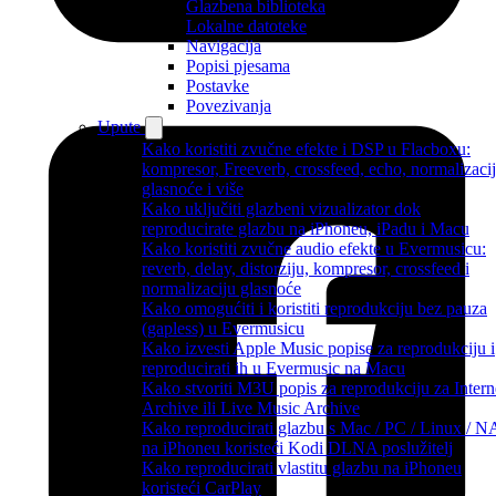
Glazbena biblioteka
Lokalne datoteke
Navigacija
Popisi pjesama
Postavke
Povezivanja
Upute
Kako koristiti zvučne efekte i DSP u Flacboxu:
kompresor, Freeverb, crossfeed, echo, normalizaci
glasnoće i više
Kako uključiti glazbeni vizualizator dok
reproducirate glazbu na iPhoneu, iPadu i Macu
Kako koristiti zvučne audio efekte u Evermusicu:
reverb, delay, distorziju, kompresor, crossfeed i
normalizaciju glasnoće
Kako omogućiti i koristiti reprodukciju bez pauza
(gapless) u Evermusicu
Kako izvesti Apple Music popise za reprodukciju i
reproducirati ih u Evermusic na Macu
Kako stvoriti M3U popis za reprodukciju za Intern
Archive ili Live Music Archive
Kako reproducirati glazbu s Mac / PC / Linux / 
na iPhoneu koristeći Kodi DLNA poslužitelj
Kako reproducirati vlastitu glazbu na iPhoneu
koristeći CarPlay