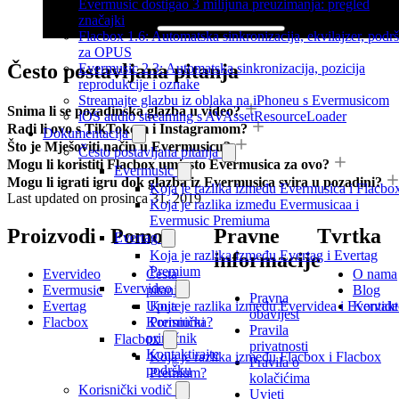
Evermusic dostigao 3 milijuna preuzimanja: pregled
značajki
Flacbox 1.6: Automatska sinkronizacija, ekvilajzer, podr
za OPUS
Često postavljana pitanja
Evermusic 2.3: Automatska sinkronizacija, pozicija
reprodukcije i oznake
Streamajte glazbu iz oblaka na iPhoneu s Evermusicom
Snima li se pozadinska glazba u video?
iOS audio streaming s AVAssetResourceLoader
Radi li ovo s TikTokom i Instagramom?
Dokumentacija
Što je Mješoviti način u Evermusicu?
Često postavljana pitanja
Mogu li koristiti Flacbox umjesto Evermusica za ovo?
Evermusic
Mogu li igrati igru dok glazba iz Evermusica svira u pozadini?
Koja je razlika između Evermusica i Flacbo
Last updated on
prosinca 31, 2019
Koja je razlika između Evermusicaa i
Evermusic Premiuma
Proizvodi
Pomoć
Pravne
Tvrtka
Evertag
Koja je razlika između Evertag i Evertag
informacije
Premium
Evervideo
Česta
O nama
Evervideo
Evermusic
pitanja
Blog
Pravna
Koja je razlika između Evervidea i Evervid
Evertag
Upute
Kontakt
obavijest
Premiuma?
Flacbox
Korisnički
Pravila
priručnik
Flacbox
privatnosti
Kontaktirajte
Koja je razlika između Flacbox i Flacbox
Pravila o
podršku
Premium?
kolačićima
Korisnički vodič
Uvjeti