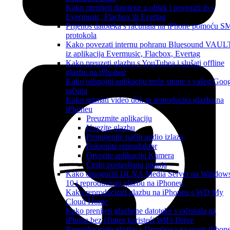
Kako prenijeti datoteke u oblak i povezati ih s
Evermusic, Flacbox ili Evertag
Prijenos datoteka s računala na iPhone pomoću 
protokola
Kako povezati internu pohranu Bluesound VAUL
iz aplikacija Evermusic, Flacbox, Evertag
Kako preuzeti glazbu s YouTubea i slušati offline
glazbu na iPhoneu
Kako odspojiti aplikaciju treće strane s vašeg Goo
računa
Kako snimati video dok se reproducira glazba na
iPhoneu
Preuzmite aplikaciju
Uvezite glazbu
Promijenite način audio izlaza
Pokrenite reproduktor
Otvorite aplikaciju Kamera
Često postavljana pitanja
Kako omogućiti DLNA Media Server na Window
10 i reproducirati glazbu na iPhoneu
Kako reproducirati glazbu na iPhoneu s WD My
Cloud Home
Kako prenijeti glazbene datoteke s računala na
iPhone bez iTunes koristeći WiFi-Drive
Reproducirajte glazbu s Dropboxa na svom iPhon