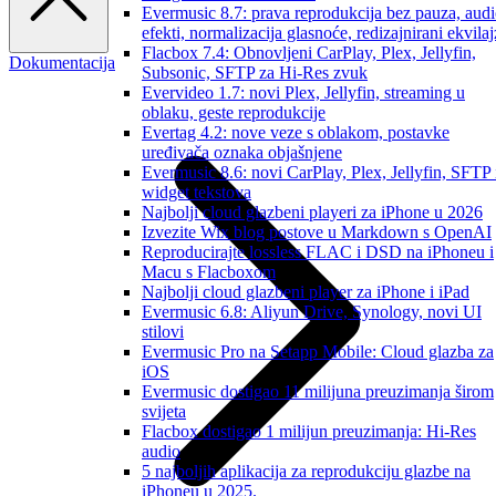
Evermusic 8.7: prava reprodukcija bez pauza, aud
efekti, normalizacija glasnoće, redizajnirani ekvilaj
Flacbox 7.4: Obnovljeni CarPlay, Plex, Jellyfin,
Dokumentacija
Subsonic, SFTP za Hi-Res zvuk
Evervideo 1.7: novi Plex, Jellyfin, streaming u
oblaku, geste reprodukcije
Evertag 4.2: nove veze s oblakom, postavke
uređivača oznaka objašnjene
Evermusic 8.6: novi CarPlay, Plex, Jellyfin, SFTP 
widget tekstova
Najbolji cloud glazbeni playeri za iPhone u 2026
Izvezite Wix blog postove u Markdown s OpenAI
Reproducirajte lossless FLAC i DSD na iPhoneu i
Macu s Flacboxom
Najbolji cloud glazbeni player za iPhone i iPad
Evermusic 6.8: Aliyun Drive, Synology, novi UI
stilovi
Evermusic Pro na Setapp Mobile: Cloud glazba za
iOS
Evermusic dostigao 11 milijuna preuzimanja širom
svijeta
Flacbox dostigao 1 milijun preuzimanja: Hi-Res
audio
5 najboljih aplikacija za reprodukciju glazbe na
iPhoneu u 2025.