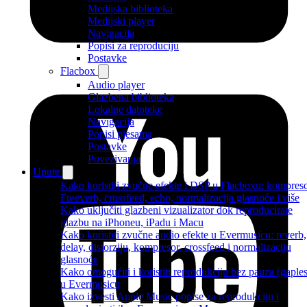
Medijska biblioteka
Medijski player
Navigacija
Popisi za reproduciju
Postavke
Flacbox
Audio player
Glazbena biblioteka
Lokalne datoteke
Navigacija
Popisi pjesama
Postavke
Povezivanja
Upute
Kako koristiti zvučne efekte i DSP u Flacboxu: kompreso
Freeverb, crossfeed, echo, normalizacija glasnoće i više
Kako uključiti glazbeni vizualizator dok reproducirate
glazbu na iPhoneu, iPadu i Macu
Kako koristiti zvučne audio efekte u Evermusicu: reverb,
delay, distorziju, kompresor, crossfeed i normalizaciju
glasnoće
Kako omogućiti i koristiti reprodukciju bez pauza (gaples
u Evermusicu
Kako izvesti Apple Music popise za reprodukciju i