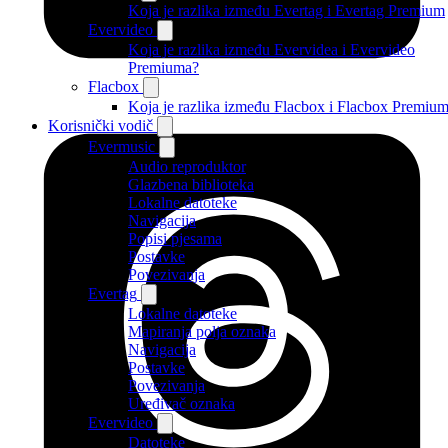
Koja je razlika između Evertag i Evertag Premium
Evervideo
Koja je razlika između Evervidea i Evervideo
Premiuma?
Flacbox
Koja je razlika između Flacbox i Flacbox Premiu
Korisnički vodič
Evermusic
Audio reproduktor
Glazbena biblioteka
Lokalne datoteke
Navigacija
Popisi pjesama
Postavke
Povezivanja
Evertag
Lokalne datoteke
Mapiranja polja oznaka
Navigacija
Postavke
Povezivanja
Uređivač oznaka
Evervideo
Datoteke