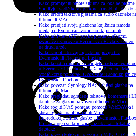
Kako promijeniti omote albuma za lokalne pjesme
Spotifyju: vodič korak po korak (mobilni i desktop
Kako urediti tekstove pjesama za audio datoteke n
iPhone ili MAC
Kako prenijeti svoju glazbenu knjižnicu između
uređaja u Evermusic: vodič korak po korak
Kako arhivirati (ZIP) popise pjesama, albume,
izvođače i žanrove u Evermusic i Flacbox te prenij
na drugi uređaj
Kako scrobblati svoju glazbenu povijest iz
Evermusic ili Flacbox na Last.fm
Kako koristiti dinamičke widgete Sada se reproduc
u Evermusic i Flacbox na vašem iPhoneu i Macu
Vodič korak po korak: Uvoz vaše iCloud knjižnice
Evermusic i Flacbox
Kako povezati Synology NAS i slušati glazbu na
iPhoneu ili Macu
Kako pregledati ugrađene tekstove, komentare i 
datoteke za glazbu na vašem iPhoneu ili Macu
Kako spojiti NAS pohranu pomoću WebDAV-a i
slušati glazbu na iPhoneu ili Macu
Reprodukcija offline glazbe u Evermusic i Flacbox
Preuzimanje i sinkronizacija iz oblaka u lokalne
datoteke
Kako izvesti kolekciju pjesama u M3U, CSV i T