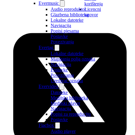
Evermusic
korištenja
Audio reproduktor
Licencni
Glazbena biblioteka
ugovor
Lokalne datoteke
Navigacija
Popisi pjesama
Postavke
Povezivanja
Evertag
Lokalne datoteke
Mapiranja polja oznaka
Navigacija
Postavke
Povezivanja
Uređivač oznaka
Evervideo
Datoteke
Medijska biblioteka
Medijski player
Navigacija
Popisi za reproduciju
Postavke
Flacbox
Audio player