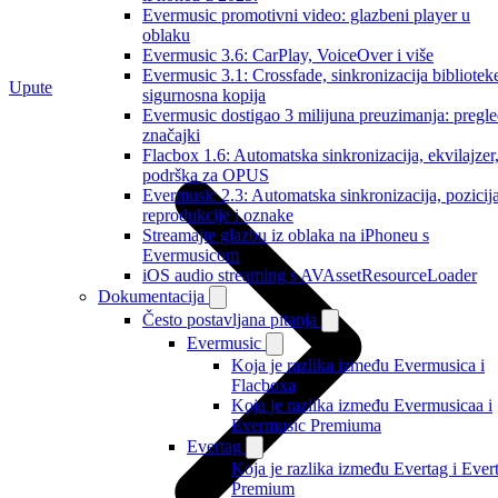
Evermusic promotivni video: glazbeni player u
oblaku
Evermusic 3.6: CarPlay, VoiceOver i više
Evermusic 3.1: Crossfade, sinkronizacija biblioteke
Upute
sigurnosna kopija
Evermusic dostigao 3 milijuna preuzimanja: pregl
značajki
Flacbox 1.6: Automatska sinkronizacija, ekvilajzer
podrška za OPUS
Evermusic 2.3: Automatska sinkronizacija, pozicij
reprodukcije i oznake
Streamajte glazbu iz oblaka na iPhoneu s
Evermusicom
iOS audio streaming s AVAssetResourceLoader
Dokumentacija
Često postavljana pitanja
Evermusic
Koja je razlika između Evermusica i
Flacboxa
Koja je razlika između Evermusicaa i
Evermusic Premiuma
Evertag
Koja je razlika između Evertag i Ever
Premium