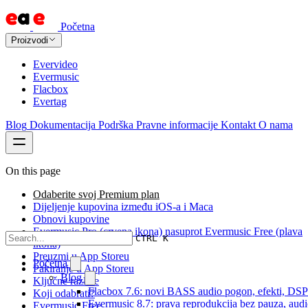
Početna
Proizvodi
Evervideo
Evermusic
Flacbox
Evertag
Blog
Dokumentacija
Podrška
Pravne informacije
Kontakt
O nama
On this page
Odaberite svoj Premium plan
Dijeljenje kupovina između iOS-a i Maca
Obnovi kupovine
Evermusic Pro (crvena ikona) nasuprot Evermusic Free (plava
CTRL K
ikona)
Preuzmi u App Storeu
Početna
Pakiranje u App Storeu
Blog
Ključne razlike
Flacbox 7.6: novi BASS audio pogon, efekti, DSP i
Koji odabrati?
Evermusic 8.7: prava reprodukcija bez pauza, audio
Evermusic Free