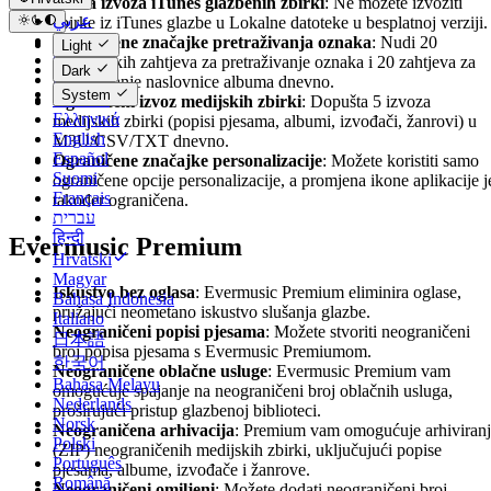
Nema izvoza iTunes glazbenih zbirki
: Ne možete izvoziti
عربي
zbirke iz iTunes glazbe u Lokalne datoteke u besplatnoj verziji.
Català
Ograničene značajke pretraživanja oznaka
: Nudi 20
Light
Čeština
automatskih zahtjeva za pretraživanje oznaka i 20 zahtjeva za
Dark
Dansk
pretraživanje naslovnice albuma dnevno.
System
Deutsch
Ograničeni izvoz medijskih zbirki
: Dopušta 5 izvoza
Ελληνικά
medijskih zbirki (popisi pjesama, albumi, izvođači, žanrovi) u
English
M3U/CSV/TXT dnevno.
Español
Ograničene značajke personalizacije
: Možete koristiti samo
Suomi
ograničene opcije personalizacije, a promjena ikone aplikacije j
Français
također ograničena.
עברית
हिन्दी
Evermusic Premium
Hrvatski
Magyar
Iskustvo bez oglasa
: Evermusic Premium eliminira oglase,
Bahasa Indonesia
pružajući neometano iskustvo slušanja glazbe.
Italiano
Neograničeni popisi pjesama
: Možete stvoriti neograničeni
日本語
broj popisa pjesama s Evermusic Premiumom.
한국어
Neograničene oblačne usluge
: Evermusic Premium vam
Bahasa Melayu
omogućuje spajanje na neograničeni broj oblačnih usluga,
Nederlands
proširujući pristup glazbenoj biblioteci.
Norsk
Neograničena arhivacija
: Premium vam omogućuje arhiviran
Polski
(ZIP) neograničenih medijskih zbirki, uključujući popise
Português
pjesama, albume, izvođače i žanrove.
Română
Neograničeni omiljeni
: Možete dodati neograničeni broj