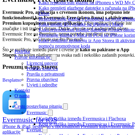
Kako reproducirati glazbu na iPhoneu s WD My
Kako prenijeti glazbene datoteke s računala na iPh
Evermusic Pro, aplikacija s crvenom ikonom, ima potpuno iste
Drive
funkcionalnosti kao Evermusic Free (plava ikona) s aktiviranom
Reproducirajte glazbu s Dropboxa na svom iPhoneu
Premium kupovinom unutar aplikacije.
Obje aplikacije dijele iste
Kako urediti ID3 oznake na iPhoneu i Macu
značajke i isti izgled i dojam. Dakle, ako ste već nadogradili plavu
Kako reproducirati lokalne datoteke (iTunes dato
Evermusic Free na Premium, nema potrebe instalirati crvenu
Streamajte glazbu s Maca ili PC-a na iPhone kori
Evermusic Pro, već imate sve što Pro nudi.
Kako instalirati aplikaciju iz App Storea ili aktivir
pomoću promotivnog koda
Što se razlikuje između plave i crvene je
kako su pakirane u App
Podrška
Storeu
, na kojim platformama svaka radi i nekoliko zadanih postavki.
Pravne informacije
Licencni ugovor
Preuzmi u App Storeu
Politika kolačića
Pravila o privatnosti
Pravna obavijest
Besplatno
Uvjeti i odredbe
Kontakt
O nama
Često postavljana pitanja
Evermusic
Evermusic for iOS
Koja je razlika između Evermusica i Flacboxa
Koja je razlika između Evermusicaa i Evermusic 
iPhone & iPad; besplatno s opcionalnom Premium kupovinom unutar
Evertag
aplikacije