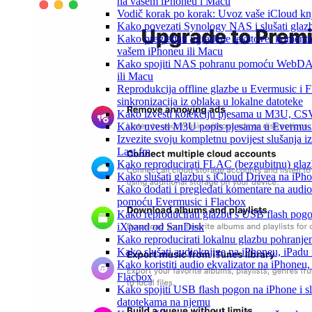
na vašem iPhoneu i Macu
Vodič korak po korak: Uvoz vaše iCloud knj
Kako povezati Synology NAS i slušati glaz
Kako pregledati ugrađene tekstove, komenta
vašem iPhoneu ili Macu
Kako spojiti NAS pohranu pomoću WebDAV-a
ili Macu
Reprodukcija offline glazbe u Evermusic i F
sinkronizacija iz oblaka u lokalne datoteke
Kako izvesti kolekciju pjesama u M3U, CS
Kako uvesti M3U popis pjesama u Evermusi
Izvezite svoju kompletnu povijest slušanja 
Last.fm
Kako reproducirati FLAC (bezgubitnu) gla
Kako slušati glazbu s iCloud Drivea na iPh
Kako dodati i pregledati komentare na audio
pomoću Evermusic i Flacbox
Kako reproducirati glazbu s USB flash pogo
iXpand od SanDisk
Kako reproducirati lokalnu glazbu pohranje
Kako slušati audioknjige na iPhoneu, iPadu
Kako koristiti audio ekvalizator na iPhoneu,
Flacbox
Kako spojiti USB flash pogon na iPhone i sluš
datotekama na njemu