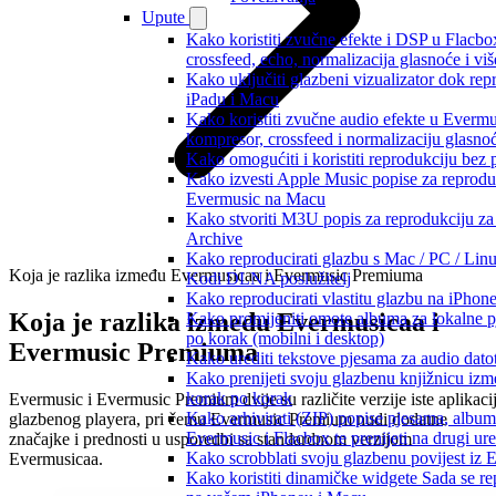
Upute
Kako koristiti zvučne efekte i DSP u Flacbo
crossfeed, echo, normalizacija glasnoće i viš
Kako uključiti glazbeni vizualizator dok rep
iPadu i Macu
Kako koristiti zvučne audio efekte u Evermusi
kompresor, crossfeed i normalizaciju glasno
Kako omogućiti i koristiti reprodukciju bez
Kako izvesti Apple Music popise za reprodukc
Evermusic na Macu
Kako stvoriti M3U popis za reprodukciju za 
Archive
Kako reproducirati glazbu s Mac / PC / Lin
Koja je razlika između Evermusicaa i Evermusic Premiuma
Kodi DLNA poslužitelj
Kako reproducirati vlastitu glazbu na iPhon
Koja je razlika između Evermusicaa i
Kako promijeniti omote albuma za lokalne p
po korak (mobilni i desktop)
Evermusic Premiuma
Kako urediti tekstove pjesama za audio dat
Kako prenijeti svoju glazbenu knjižnicu iz
korak po korak
Evermusic i Evermusic Premium dvije su različite verzije iste aplikaci
Kako arhivirati (ZIP) popise pjesama, album
glazbenog playera, pri čemu Evermusic Premium nudi dodatne
Evermusic i Flacbox te prenijeti na drugi ur
značajke i prednosti u usporedbi sa standardnom verzijom
Kako scrobblati svoju glazbenu povijest iz 
Evermusicaa.
Kako koristiti dinamičke widgete Sada se r