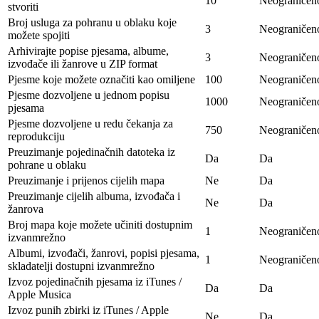
10
Neograničen
stvoriti
Broj usluga za pohranu u oblaku koje
3
Neograničen
možete spojiti
Arhivirajte popise pjesama, albume,
3
Neograničen
izvođače ili žanrove u ZIP format
Pjesme koje možete označiti kao omiljene
100
Neograničen
Pjesme dozvoljene u jednom popisu
1000
Neograničen
pjesama
Pjesme dozvoljene u redu čekanja za
750
Neograničen
reprodukciju
Preuzimanje pojedinačnih datoteka iz
Da
Da
pohrane u oblaku
Preuzimanje i prijenos cijelih mapa
Ne
Da
Preuzimanje cijelih albuma, izvođača i
Ne
Da
žanrova
Broj mapa koje možete učiniti dostupnim
1
Neograničen
izvanmrežno
Albumi, izvođači, žanrovi, popisi pjesama,
1
Neograničen
skladatelji dostupni izvanmrežno
Izvoz pojedinačnih pjesama iz iTunes /
Da
Da
Apple Musica
Izvoz punih zbirki iz iTunes / Apple
Ne
Da