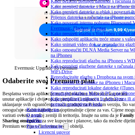
Kako bežično prenijeti datoteke s računala 
Kako prenijeti datoteke s Maca na iPhone ili
Kako prenijeti datoteke u oblak i povezati i
Prijenos datoteka s računala na iPhone po
Kako povezati internu pohranu Bluesound V
Evermusic, Flacbox, Evertag
Kako preuzeti glazbu s YouTubea i slušati o
Kako odspojiti aplikaciju treće strane s vaš
Kako snimati video dok se reproducira glaz
Kako omogućiti DLNA Media Server na Wind
na iPhoneu
Kako reproducirati glazbu na iPhoneu s 
Kako prenijeti glazbene datoteke s računala 
Evermusic Upgrade To Premium
WiFi-Drive
Reproducirajte glazbu s Dropboxa na svom i
Odaberite svoj Premium plan
Kako urediti ID3 oznake na iPhoneu i Macu
Kako reproducirati lokalne datoteke (iTune
Streamajte glazbu s Maca ili PC-a na iPhon
Besplatna verzija aplikacije nudi jednokratnu doživotnu kupovinu
Kako instalirati aplikaciju iz App Storea ili a
unutar aplikacije i dvije opcije pretplate (1 mjesec i 1 godina) za
pomoću promotivnog koda
uklanjanje svih ograničenja i nadogradnju na Premium verziju, što v
Kontaktirajte nas
omogućuje odabir najbolje i najoptimalnije cijene za vas. Cijene mog
O nama
varirati ovisno o vašoj zemlji ili teritoriju. Imajte na umu da je
Family
Podrška
Sharing
omogućen
za sve kupovine i planove, tako da možete dijelit
Premium verziju s članovima svoje obitelji.
Pravne informacije
Licencni ugovor