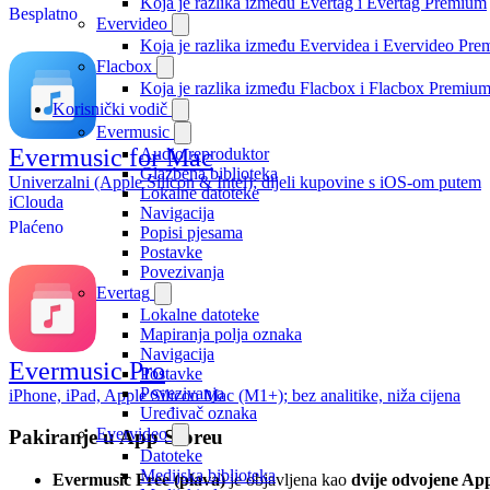
Koja je razlika između Evertag i Evertag Premium
Besplatno
Evervideo
Koja je razlika između Evervidea i Evervideo Pr
Flacbox
Koja je razlika između Flacbox i Flacbox Premiu
Korisnički vodič
Evermusic
Evermusic for Mac
Audio reproduktor
Glazbena biblioteka
Univerzalni (Apple Silicon & Intel); dijeli kupovine s iOS-om putem
Lokalne datoteke
iClouda
Navigacija
Plaćeno
Popisi pjesama
Postavke
Povezivanja
Evertag
Lokalne datoteke
Mapiranja polja oznaka
Navigacija
Evermusic Pro
Postavke
Povezivanja
iPhone, iPad, Apple Silicon Mac (M1+); bez analitike, niža cijena
Uređivač oznaka
Evervideo
Pakiranje u App Storeu
Datoteke
Medijska biblioteka
Evermusic Free (plava)
je objavljena kao
dvije odvojene Ap