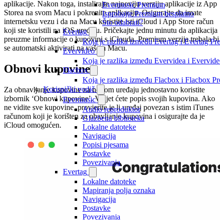
aplikacije. Nakon toga, instalirajte najnoviju verziju aplikacije iz App
Evermusic Premium
Storea na svom Macu i pokrenite aplikaciju. Osigurajte da imate
Isprobajte Premium besplatno
internetsku vezu i da na Macu koristite isti iCloud i App Store račun
Što odabrati?
koji ste koristili na iOS uređaju. Pričekajte jednu minutu da aplikacija
Evertag
preuzme informacije o kupovini s iClouda. Premium verzija trebala bi
Koja je razlika između Evertag i Evertag P
se automatski aktivirati na vašem Macu.
Evervideo
Koja je razlika između Evervidea i Evervi
Obnovi kupovine
Flacbox
Koja je razlika između Flacbox i Flacbox 
Korisnički vodič
Za obnavljanje kupovine na novom uređaju jednostavno koristite
izbornik ‘Obnovi kupovine’. Vidjet ćete popis svojih kupovina. Ako
Evermusic
ne vidite sve kupovine, provjerite je li uređaj povezan s istim iTunes
Audio reproduktor
računom koji je korišten za obavljanje kupovina i osigurajte da je
Glazbena biblioteka
iCloud omogućen.
Lokalne datoteke
Navigacija
Popisi pjesama
Postavke
Povezivanja
Evertag
Lokalne datoteke
Mapiranja polja oznaka
Navigacija
Postavke
Povezivanja