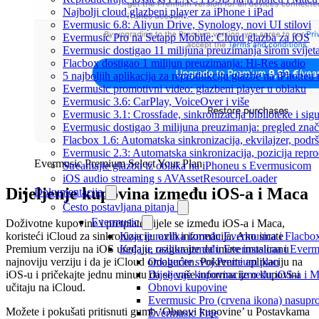
Najbolji cloud glazbeni player za iPhone i iPad
Evermusic 6.8: Aliyun Drive, Synology, novi UI stilovi
Evermusic Pro na Setapp Mobile: Cloud glazba za iOS
Evermusic dostigao 11 milijuna preuzimanja širom svijet
Flacbox dostigao 1 milijun preuzimanja: Hi-Res audio
5 najboljih aplikacija za reprodukciju glazbe na iPhoneu
Evermusic promotivni video: glazbeni player u oblaku
Evermusic 3.6: CarPlay, VoiceOver i više
Evermusic 3.1: Crossfade, sinkronizacija biblioteke i sig
Evermusic dostigao 3 milijuna preuzimanja: pregled znač
Flacbox 1.6: Automatska sinkronizacija, ekvilajzer, po
Evermusic 2.3: Automatska sinkronizacija, pozicija repro
Evermusic Premium Select Your Plan
Streamajte glazbu iz oblaka na iPhoneu s Evermusicom
iOS audio streaming s AVAssetResourceLoader
Dijeljenje kupovina između iOS-a i Maca
Dokumentacija
Često postavljana pitanja
Evermusic
Doživotne kupovine i pretplate dijele se između iOS-a i Maca,
Koja je razlika između Evermusica i Flacbo
koristeći iCloud za sinkronizaciju ovih informacija. Ako imate
Koja je razlika između Evermusicaa i Ever
Premium verziju na iOS uređaju, osigurajte da imate instaliranu
Odaberite svoj Premium plan
najnoviju verziju i da je iCloud omogućen. Pokrenite aplikaciju na
Dijeljenje kupovina između iOS-a i 
iOS-u i pričekajte jednu minutu da se vaše informacije o kupovini
Obnovi kupovine
učitaju na iCloud.
Evermusic Pro (crvena ikona) nasupro
Možete i pokušati pritisnuti gumb ‘Obnovi kupovine’ u Postavkama
Evermusic Free