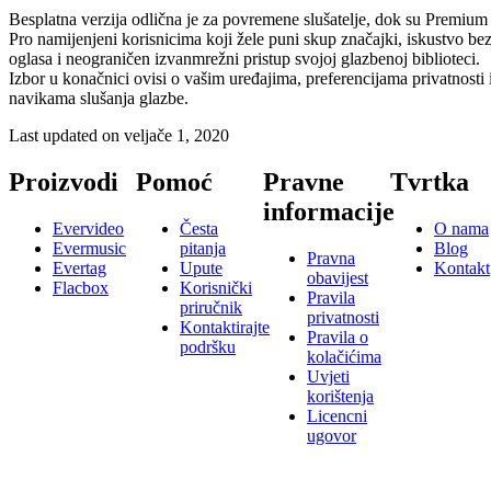
Besplatna verzija odlična je za povremene slušatelje, dok su Premium 
Pro namijenjeni korisnicima koji žele puni skup značajki, iskustvo be
oglasa i neograničen izvanmrežni pristup svojoj glazbenoj biblioteci.
Izbor u konačnici ovisi o vašim uređajima, preferencijama privatnosti 
navikama slušanja glazbe.
Last updated on
veljače 1, 2020
Proizvodi
Pomoć
Pravne
Tvrtka
informacije
Evervideo
Česta
O nama
Evermusic
pitanja
Blog
Pravna
Evertag
Upute
Kontakt
obavijest
Flacbox
Korisnički
Pravila
priručnik
privatnosti
Kontaktirajte
Pravila o
podršku
kolačićima
Uvjeti
korištenja
Licencni
ugovor