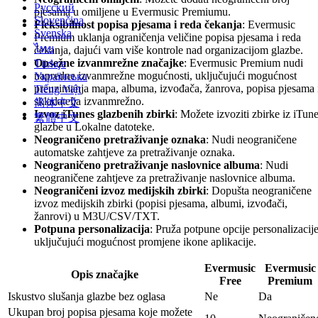
Русский
pjesama u omiljene u Evermusic Premiumu.
Slovenčina
Fleksibilnost popisa pjesama i reda čekanja
: Evermusic
Svenska
Premium uklanja ograničenja veličine popisa pjesama i reda
ไทย
čekanja, dajući vam više kontrole nad organizacijom glazbe.
Opsežne izvanmrežne značajke
: Evermusic Premium nudi
Türkçe
napredne izvanmrežne mogućnosti, uključujući mogućnost
Українська
preuzimanja mapa, albuma, izvođača, žanrova, popisa pjesama 
Tiếng Việt
skladatelja izvanmrežno.
简体中文
Izvoz iTunes glazbenih zbirki
: Možete izvoziti zbirke iz iTun
繁體中文
glazbe u Lokalne datoteke.
Neograničeno pretraživanje oznaka
: Nudi neograničene
automatske zahtjeve za pretraživanje oznaka.
Neograničeno pretraživanje naslovnice albuma
: Nudi
neograničene zahtjeve za pretraživanje naslovnice albuma.
Neograničeni izvoz medijskih zbirki
: Dopušta neograničene
izvoz medijskih zbirki (popisi pjesama, albumi, izvođači,
žanrovi) u M3U/CSV/TXT.
Potpuna personalizacija
: Pruža potpune opcije personalizacije
uključujući mogućnost promjene ikone aplikacije.
Evermusic
Evermusic
Opis značajke
Free
Premium
Iskustvo slušanja glazbe bez oglasa
Ne
Da
Ukupan broj popisa pjesama koje možete