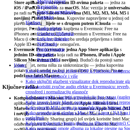
Medijski player
Store aplikacije
s
odvojenim ID-ovima paketa
— jedna za
Navigacija
iOS / iPadOS
i posebna za
macOS
. Mac verzija je
universaln
Popisi za reproduciju
pa radi na
Apple Silicon Macovima (M1, M2, M3, M4, M5 i
Postavke
novijim) i Intel Macovima
. Kupovine napravljene u jednoj od
Flacbox
plavih aplikacija
dijele se s drugom putem iClouda
— na
Audio player
primjer, Premium pretplata kupljena u Evermusic Free na
Glazbena biblioteka
iPhoneu automatski otključava Premium u Evermusic Free na
Lokalne datoteke
Macu (i obrnuto), sve dok su oba uređaja prijavljena s istim
Navigacija
Apple ID-om i iCloud je omogućen.
Popisi pjesama
Evermusic Pro (crvena)
je
jedna App Store aplikacija
s
Postavke
jednim ID-om paketa
koja radi na
iPhoneu, iPadu i Apple
Povezivanja
Silicon Macovima (M1 i novijim)
. Budući da postoji samo
jedan paket, nema ništa za sinkronizaciju — jedna kupovina
Upute
pokriva svaki uređaj na koji je instalirate. Evermusic Pro
ne
Kako koristiti zvučne efekte i DSP u Flacboxu: kompresor
podržava Intel Macove
.
normalizacija glasnoće i više
Kako uključiti glazbeni vizualizator dok reproducirate g
Ključne razlike
Kako koristiti zvučne audio efekte u Evermusicu: reverb, 
crossfeed i normalizaciju glasnoće
Kako omogućiti i koristiti reprodukciju bez pauza (gapl
Kompatibilnost s Macom.
Plava Evermusic Free Mac
Kako izvesti Apple Music popise za reprodukciju i repro
aplikacija je univerzalna i podržava
Apple Silicon i Intel
Kako stvoriti M3U popis za reprodukciju za Internet Arc
Macove
. Crvena Evermusic Pro je
samo za Apple Silicon (M
Kako reproducirati glazbu s Mac / PC / Linux / NAS n
i noviji)
— ne može se instalirati na Intel Macove. Ako vi (ili
poslužitelj
itko u vašoj Family Sharing grupi) još uvijek koristite Intel Mac
Kako reproducirati vlastitu glazbu na iPhoneu koristeći 
odaberite plavu Evermusic Free + Premium kako bi Mac
Kako promijeniti omote albuma za lokalne pjesme na Spo
podrška bila pokrivena.