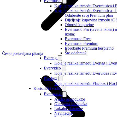
Evermusic
Koja je razlika između Evermusica i 
Koja je razlika između Evermusicaa 
Odaberite svoj Premium plan
Dijeljenje kupovina između iO
Obnovi kupovine
Evermusic Pro (crvena ikona) n
ikona)
Evermusic Free
Evermusic Premium
Isprobajte Premium besplatno
Što odabrati?
Često postavljana pitanja
Evertag
Koja je razlika između Evertag i Eve
Evervideo
Koja je razlika između Evervidea i 
Flacbox
Koja je razlika između Flacbox i Fl
Korisnički vodič
Evermusic
Audio reproduktor
Glazbena biblioteka
Lokalne datoteke
Navigacija