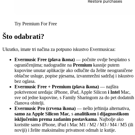
Try Premium For Free
Što odabrati?
Ukratko, imate tri načina za potpuno iskustvo Evermusicaa:
Evermusic Free (plava ikona)
— počnite ovdje besplatno s
ograničenjima; nadogradite na
Premium
kasnije putem
kupovine unutar aplikacije ako odlučite da želite neograničene
oblačne usluge, popise pjesama, izvanmrežni sadržaj i iskustvo
bez oglasa.
Evermusic Free + Premium (plava ikona)
— najšira
pokrivenost uređaja: iPhone, iPad, Apple Silicon
i Intel
Mac,
sve od jedne kupovine, s Family Sharingom za do pet dodatnih
članova obitelji.
Evermusic Pro (crvena ikona)
— nešto jeftinija alternativa,
samo za Apple Silicon Mac
, s
analitikom i dijagnostikom
isključenim prema zadanim postavkama
. Najbolje ako
koristite samo iPhone, iPad i Mac M1 / M2 / M3 / M4 / M5 (ili
noviji) i želite maksimalnu privatnost odmah iz kutije.