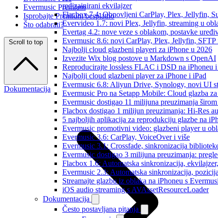
redizajnirani ekvilajzer
Evermusic Premium
Flacbox 7.4: Obnovljeni CarPlay, Plex, Jellyfin,
Isprobajte Premium besplatno
Evervideo 1.7: novi Plex, Jellyfin, streaming u obl
Što odabrati?
Evertag 4.2: nove veze s oblakom, postavke uređi
Evermusic 8.6: novi CarPlay, Plex, Jellyfin, SFTP 
Scroll to top
Najbolji cloud glazbeni playeri za iPhone u 2026
Izvezite Wix blog postove u Markdown s OpenAI
Reproducirajte lossless FLAC i DSD na iPhoneu 
Najbolji cloud glazbeni player za iPhone i iPad
Evermusic 6.8: Aliyun Drive, Synology, novi UI st
Dokumentacija
Evermusic Pro na Setapp Mobile: Cloud glazba za
Evermusic dostigao 11 milijuna preuzimanja širom 
Flacbox dostigao 1 milijun preuzimanja: Hi-Res a
5 najboljih aplikacija za reprodukciju glazbe na i
Evermusic promotivni video: glazbeni player u ob
Evermusic 3.6: CarPlay, VoiceOver i više
Evermusic 3.1: Crossfade, sinkronizacija bibliotek
Evermusic dostigao 3 milijuna preuzimanja: pregle
Flacbox 1.6: Automatska sinkronizacija, ekvilajz
Evermusic 2.3: Automatska sinkronizacija, pozicij
Streamajte glazbu iz oblaka na iPhoneu s Evermu
iOS audio streaming s AVAssetResourceLoader
Dokumentacija
Često postavljana pitanja