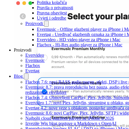
Politika kolačića
Pravila o privatnosti
Pravna obavijest
Uvjeti i odredbe
Proizvodi
Evermusic - Offline glazbeni player za iPhone i M
Evertag - Uređivač glazbenih oznaka za iPhone i 
Evervideo - HD video player za iPhone i Mac
Flacbox - Hi-Res audio player za iPhone i Mac
Proizvodi
Evervideo
Evermusic
Flacbox
Evertag
Blog
Flacbox 7.6: novi BASS audio pogon, efekti, DSP i live g
Evermusic 8.7: prava reprodukcija bez pauza, audio efekt
redizajnirani ekvilajzer
Flacbox 7.4: Obnovljeni CarPlay, Plex, Jellyfin, Subson
Evervideo 1.7: novi Plex, Jellyfin, streaming u oblaku, g
Evertag 4.2: nove veze s oblakom, postavke uređivača o
Evermusic 8.6: novi CarPlay, Plex, Jellyfin, SFTP i widg
Najbolji cloud glazbeni playeri za iPhone u 2026
Izvezite Wix blog postove u Markdown s OpenAI
Reproducirajte lossless FLAC i DSD na iPhoneu i Macu