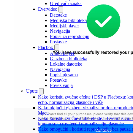
Uređivač oznaka
Evervideo
Datoteke
Medijska biblioteka
Medijski player
Navigacija
Popisi za reproduciju
Postavke
Flacbox
Audio player
Glazbena biblioteka
Lokalne datoteke
Navigacija
Popisi pjesama
Postavke
Povezivanja
Upute
Kako koristiti zvučne efekte i DSP u Flacboxu: ko
echo, normalizacija glasnoće i više
Kako uključiti glazbeni vizualizator dok reproduci
Macu
Kako koristiti zvučne audio efekte u Evermusicu: re
kompresor, crossfeed i normalizaciju glasnoće
Kako omogućiti i koristiti reprodukciju bez pauza