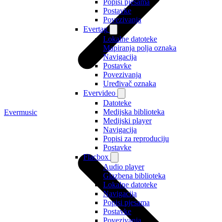
Popisi pjesama
Postavke
Povezivanja
Evertag
Lokalne datoteke
Mapiranja polja oznaka
Navigacija
Postavke
Povezivanja
Uređivač oznaka
Evervideo
Datoteke
Medijska biblioteka
Evermusic
Medijski player
Navigacija
Popisi za reproduciju
Postavke
Flacbox
Audio player
Glazbena biblioteka
Lokalne datoteke
Navigacija
Popisi pjesama
Postavke
Povezivanja