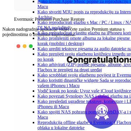
Kako izvesti Apple Music popise za reprodukciju i
Macu
Kako stvoriti M3U popis za reprodukciju za Intern
Archive
Evermusic Premium Purchase Restore
Kako reproducirati glazbu s Mac / PC / Linux / N
DLNA poslužitelj
Nakon nadogradnje aplikacije vidjet ćete zaslon Premium statusa s
Kako reproducirati vlastitu glazbu na iPhoneu kori
pojedinostima o trenutnim kupovinama.
Kako promijeniti omote albuma za lokalne pjesme 
korak (mobilni i desktop)
Kako urediti tekstove pjesama za audio datoteke 
Kako prenijeti svoju glazbenu knjižnicu između u
po korak
Kako arhivirati (ZIP) popise pjesama, albume, izv
Flacbox te prenijeti na drugi uređaj
Kako scrobblati svoju glazbenu povijest iz Evermus
Kako koristiti dinamičke widgete Sada se reproduc
vašem iPhoneu i Macu
Vodič korak po korak: Uvoz vaše iCloud knjižnice
Kako povezati Synology NAS i slušati glazbu na 
Kako pregledati ugrađene tekstove, komentare i 
iPhoneu ili Macu
Kako spojiti NAS pohranu pomoću WebDAV-a i slu
Macu
Reprodukcija offline glazbe u Evermusic i Flacbox:
oblaka u lokalne datoteke