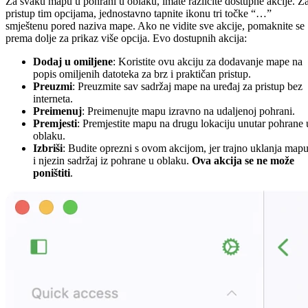
Za svaku mapu u pohrani u oblaku, imate različite dostupne akcije. Z
pristup tim opcijama, jednostavno tapnite ikonu tri točke “…”
smještenu pored naziva mape. Ako ne vidite sve akcije, pomaknite se
prema dolje za prikaz više opcija. Evo dostupnih akcija:
Dodaj u omiljene
: Koristite ovu akciju za dodavanje mape na
popis omiljenih datoteka za brz i praktičan pristup.
Preuzmi
: Preuzmite sav sadržaj mape na uređaj za pristup bez
interneta.
Preimenuj
: Preimenujte mapu izravno na udaljenoj pohrani.
Premjesti
: Premjestite mapu na drugu lokaciju unutar pohrane 
oblaku.
Izbriši
: Budite oprezni s ovom akcijom, jer trajno uklanja map
i njezin sadržaj iz pohrane u oblaku.
Ova akcija se ne može
poništiti
.