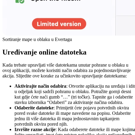
Sortiranje mape u oblaku u Evertagu
Uređivanje online datoteka
Kada trebate upravljati više datotekama unutar pohrane u oblaku u
ovoj aplikaciji, možete koristiti način odabira za pojednostavljivanje
akcija. Slijedite ove korake za učinkovito upravljanje datotekama:
Aktivirajte način odabira
: Otvorite aplikaciju na uređaju i idi
u odjeljak koji sadrži pohranu u oblaku. Potražite gornji desni
kut gdje ćete naći gumb “…” (tri točke). Tapnite ga i odaberite
stavku izbornika “Odaberi” za aktiviranje načina odabira.
Odaberite datoteke
: Primijetit ćete pojavu potvrdnih okvira
pored svake datoteke ili mape navedene na popisu. Odaberite
jednu ili više datoteka ili mapa jednostavnim tapkanjem
potvrdnih okvira pored njih.
Izvršite razne akcije
: Kada odaberete datoteke ili mape kojim
želite upravljati, imat ćete pristup nekoliko akcija prilagođenih