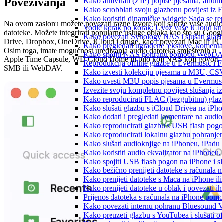
Povezivanja
Kako arhivirati (ZIP) popise pjesama, albume
Kako scrobblati svoju glazbenu povijest iz 
Kako koristiti dinamičke widgete Sada se r
Na ovom zaslonu možete povezati razne izvore koji sadrže vaše audi
Vodič korak po korak: Uvoz vaše iCloud knj
datoteke. Možete integrirati popularne usluge oblaka kao što su Goog
Kako povezati Synology NAS i slušati glaz
Drive, Dropbox, OneDrive, iCloud i druge, kao i povezati Mac ili PC
Kako pregledati ugrađene tekstove, komenta
Osim toga, imate mogućnost uređivanja audio datoteka smještenih u
Kako spojiti NAS pohranu pomoću WebDAV-a
Apple Time Capsule, WD Cloud Home ili bilo koji NAS koji govori
Reprodukcija offline glazbe u Evermusic i Fl
SMB ili WebDAV.
Kako izvesti kolekciju pjesama u M3U, CS
Kako uvesti M3U popis pjesama u Evermusi
Izvezite svoju kompletnu povijest slušanja 
Kako reproducirati FLAC (bezgubitnu) gla
Kako slušati glazbu s iCloud Drivea na iPh
Kako dodati i pregledati komentare na audi
Kako reproducirati glazbu s USB flash pog
Kako reproducirati lokalnu glazbu pohranje
Kako slušati audioknjige na iPhoneu, iPadu
Kako koristiti audio ekvalizator na iPhoneu
Kako spojiti USB flash pogon na iPhone i slu
Kako bežično prenijeti datoteke s računala 
Kako prenijeti datoteke s Maca na iPhone ili
Kako prenijeti datoteke u oblak i povezati i
Prijenos datoteka s računala na iPhone po
Kako povezati internu pohranu Bluesound V
Kako preuzeti glazbu s YouTubea i slušati o