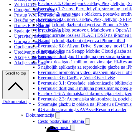
Flacbox 7.4: Obnovljeni CarPlay, Plex, Jellyfin,
Wi-Fi Drive
Evervideo 1.7: novi Plex, Jellyfin, streaming u obl
Omogući Wi-Fi Drive
Evertag 4.2: nove veze s oblakom, postavke uređi
Pristup Wi-Fi Drive-u na računalu
Evermusic 8.6: novi CarPlay, Plex, Jellyfin, SFTP 
Bežični prijenos datoteka
Najbolji cloud glazbeni playeri za iPhone u 2026
iTunes File Sharing
Izvezite Wix blog postove u Markdown s OpenAI
Spajanje USB flash kartice
Reproducirajte lossless FLAC i DSD na iPhoneu 
Upravitelj datoteka
Najbolji cloud glazbeni player za iPhone i iPad
Gornja alatna traka
Evermusic 6.8: Aliyun Drive, Synology, novi UI st
Opcije mape
Evermusic Pro na Setapp Mobile: Cloud glazba za
Uređivanje online datoteka
Evermusic dostigao 11 milijuna preuzimanja širom 
Akcije s datotekama
Flacbox dostigao 1 milijun preuzimanja: Hi-Res a
Akcije s mapama
5 najboljih aplikacija za reprodukciju glazbe na i
Evermusic promotivni video: glazbeni player u ob
Scroll to top
Evermusic 3.6: CarPlay, VoiceOver i više
Evermusic 3.1: Crossfade, sinkronizacija bibliotek
Evermusic dostigao 3 milijuna preuzimanja: pregle
Flacbox 1.6: Automatska sinkronizacija, ekvilajz
Evermusic 2.3: Automatska sinkronizacija, pozicij
Dokumentacija
Streamajte glazbu iz oblaka na iPhoneu s Evermu
iOS audio streaming s AVAssetResourceLoader
Dokumentacija
Često postavljana pitanja
Evermusic