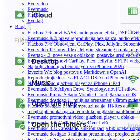
Evervideo
Evermusic
Flacbox
Evertag
Blog
Flacbox 7.6: novi BASS audio pogon, efekti, DSP i live g
Evermusic 8.7: prava reprodukcija bez pauza, audio efekti
Flacbox 7.4: Obnovljeni CarPlay, Plex, Jellyfin, Subson
Evervideo 1.7: novi Plex, Jellyfin, streaming u oblaku, g
Evertag 4.2: nove veze s oblakom, postavke uređivača o
Evermusic 8.6: novi CarPlay, Plex, Jellyfin, SFTP i widg
Najbolji cloud glazbeni playeri za iPhone u 2026
Izvezite Wix blog postove u Markdown s OpenAI
Reproducirajte lossless FLAC i DSD na iPhoneu i Macu
Najbolji cloud glazbeni player za iPhone i iPad
Evermusic 6.8: Aliyun Drive, Synology, novi UI stilovi
Evermusic Pro na Setapp Mobile: Cloud glazba za iOS
Evermusic dostigao 11 milijuna preuzimanja širom svijet
Flacbox dostigao 1 milijun preuzimanja: Hi-Res audio
5 najboljih aplikacija za reprodukciju glazbe na iPhoneu
Evermusic promotivni video: glazbeni player u oblaku
Evermusic 3.6: CarPlay, VoiceOver i više
Evermusic 3.1: Crossfade, sinkronizacija biblioteke i sig
Evermusic dostigao 3 milijuna preuzimanja: pregled znač
Flacbox 1.6: Automatska sinkronizacija, ekvilajzer, po