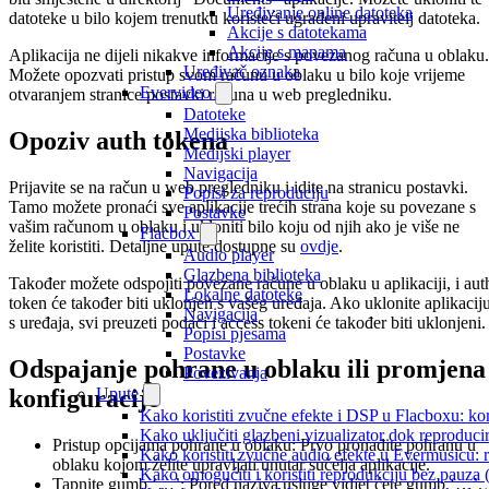
Uređivanje online datoteka
datoteke u bilo kojem trenutku koristeći ugrađeni upravitelj datoteka.
Akcije s datotekama
Akcije s mapama
Aplikacija ne dijeli nikakve informacije s povezanog računa u oblaku.
Uređivač oznaka
Možete opozvati pristup svom računu u oblaku u bilo koje vrijeme
Evervideo
otvaranjem stranice postavki računa u web pregledniku.
Datoteke
Medijska biblioteka
Opoziv auth tokena
Medijski player
Navigacija
Prijavite se na račun u web pregledniku i idite na stranicu postavki.
Popisi za reproduciju
Tamo možete pronaći sve aplikacije trećih strana koje su povezane s
Postavke
vašim računom u oblaku i ukloniti bilo koju od njih ako je više ne
Flacbox
želite koristiti. Detaljne upute dostupne su
ovdje
.
Audio player
Glazbena biblioteka
Također možete odspojiti povezane račune u oblaku u aplikaciji, i aut
Lokalne datoteke
token će također biti uklonjen s vašeg uređaja. Ako uklonite aplikacij
Navigacija
s uređaja, svi preuzeti podaci i access tokeni će također biti uklonjeni.
Popisi pjesama
Postavke
Odspajanje pohrane u oblaku ili promjena
Povezivanja
konfiguracije
Upute
Kako koristiti zvučne efekte i DSP u Flacboxu: kom
Kako uključiti glazbeni vizualizator dok reproduc
Pristup opcijama pohrane u oblaku: Prvo pronađite pohranu u
Kako koristiti zvučne audio efekte u Evermusicu: re
oblaku kojom želite upravljati unutar sučelja aplikacije.
Kako omogućiti i koristiti reprodukciju bez pauza
Tapnite gumb ‘…’: Pored naziva usluge vidjet ćete gumb ‘…’.