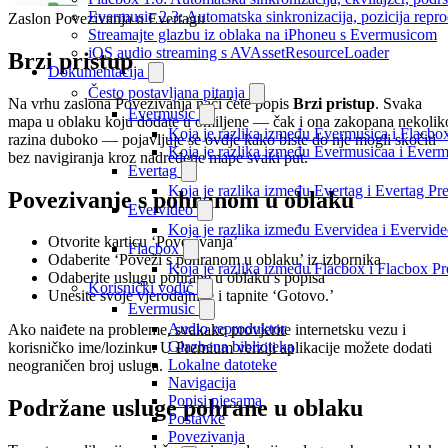
Evermusic 2.3: Automatska sinkronizacija, pozicija repro
Zaslon Povezivanja u Evertagu
Streamajte glazbu iz oblaka na iPhoneu s Evermusicom
iOS audio streaming s AVAssetResourceLoader
Brzi pristup
Dokumentacija
Često postavljana pitanja
Na vrhu zaslona Povezivanja naći ćete popis
Brzi pristup
. Svaka
Evermusic
mapa u oblaku koju dodate u omiljene — čak i ona zakopana nekolik
Koja je razlika između Evermusica i Flacbo
razina duboko — pojavljuje se ovdje kako biste do nje mogli skočiti
Koja je razlika između Evermusicaa i Ever
bez navigiranja kroz nadređene mape svaki put.
Evertag
Koja je razlika između Evertag i Evertag P
Povezivanje s pohranom u oblaku
Evervideo
Koja je razlika između Evervidea i Evervi
Otvorite karticu ‘Povezivanja’
Flacbox
Odaberite ‘Poveži s pohranom u oblaku’ iz izbornika
Koja je razlika između Flacbox i Flacbox 
Odaberite uslugu pohrane u oblaku s popisa
Korisnički vodič
Unesite svoje vjerodajnice i tapnite ‘Gotovo.’
Evermusic
Audio reproduktor
Ako naiđete na probleme, svakako provjerite internetsku vezu i
Glazbena biblioteka
korisničko ime/lozinku. U Premium verziji aplikacije možete dodati
Lokalne datoteke
neograničen broj usluga.
Navigacija
Popisi pjesama
Podržane usluge pohrane u oblaku
Postavke
Povezivanja