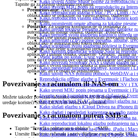
Kako izvesti Apple Music popise za reprodukciju i
Tapnite ga za pristup dodatnim opcijama.
Kako stvoriti M3U popis za reprodukciju za Intern
Preimenovanje
: Ako želite promijeniti naziv usluge
Kako reproducirati glazbu s Mac / PC / Linux / N
oblaka kako se prikazuje na vašem popisu, odaberite
Kako reproducirati vlastitu glazbu na iPhoneu kori
‘Preimenuj.’
Kako promijeniti omote albuma za lokalne pjesme n
Postavke
: Za izmjenu konfiguracije ili podataka za
Kako urediti tekstove pjesama za audio datoteke 
autentifikaciju usluge oblaka, odaberite ‘Postavke.’
Kako prenijeti svoju glazbenu knjižnicu između u
Ponekad ćete morati ponovo autorizirati povezanu uslug
Kako arhivirati (ZIP) popise pjesama, albume, izvo
oblaka ako je autorizacijski token istekao.
Kako scrobblati svoju glazbenu povijest iz Evermus
Odspoji
: Ako želite u potpunosti prekinuti vezu između
Kako koristiti dinamičke widgete Sada se reprodu
aplikacije i usluge oblaka, odaberite ‘Odspoji.’ Imajte na
Vodič korak po korak: Uvoz vaše iCloud knjižnice
umu da će odabirom ove opcije biti uklonjene sve pjesm
Kako povezati Synology NAS i slušati glazbu na 
povezane s ovom uslugom oblaka iz glazbene biblioteke
Kako pregledati ugrađene tekstove, komentare i L
aplikacije, ali će ostati na poslužitelju.
Kako spojiti NAS pohranu pomoću WebDAV-a i slu
Reprodukcija offline glazbe u Evermusic i Flacbox:
Povezivanje s računalom ili NAS-om
Kako izvesti kolekciju pjesama u M3U, CSV i TX
Kako uvesti M3U popis pjesama u Evermusic i Fl
Izvezite svoju kompletnu povijest slušanja iz Ever
Možete također povezati računalo, osobni NAS ili druge mrežne
Kako reproducirati FLAC (bezgubitnu) glazbu na
uređaje koristeći SMB, DLNA ili WebDAV protokol.
Kako slušati glazbu s iCloud Drivea na iPhoneu il
Kako dodati i pregledati komentare na audio zapi
Povezivanje s računalom putem SMB-a
Kako reproducirati glazbu s USB flash pogona na
Kako reproducirati lokalnu glazbu pohranjenu na 
Tapnite “Poveži s pohranom u oblaku” → SMB.
Kako slušati audioknjige na iPhoneu, iPadu i Mac
Unesite IP adresu računala i naziv dijeljene mape u polje URL
Kako koristiti audio ekvalizator na iPhoneu, iPadu