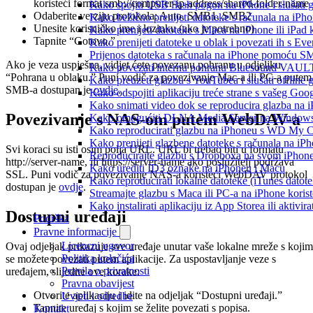
koristeći format smb://computer-ip-address/shared-folder-name
Kako spojiti USB flash pogon na iPhone i slušati g
Odaberite verziju protokola: Auto, SMB1, SMB2
Kako bežično prenijeti datoteke s računala na iPho
Unesite korisničko ime i lozinku (ako je potrebno)
Kako prenijeti datoteke s Maca na iPhone ili iPad k
Tapnite “Gotovo.”
Kako prenijeti datoteke u oblak i povezati ih s Eve
Prijenos datoteka s računala na iPhone pomoću S
Ako je veza uspješna, vidjet ćete povezanu pohranu u odjeljku
Kako povezati internu pohranu Bluesound VAULT-a
“Pohrana u oblaku.” Puni vodič za povezivanje Mac-a ili PC-a putem
Kako preuzeti glazbu s YouTubea i slušati offline
SMB-a dostupan je
ovdje
.
Kako odspojiti aplikaciju treće strane s vašeg Goo
Kako snimati video dok se reproducira glazba na 
Povezivanje s NAS-om putem WebDAV-a
Kako omogućiti DLNA Media Server na Windows 10
Kako reproducirati glazbu na iPhoneu s WD My
Kako prenijeti glazbene datoteke s računala na iP
Svi koraci su isti osim polja URL. URL bi trebao biti u formatu
Reproducirajte glazbu s Dropboxa na svom iPhoneu
http://server-name, ili https://server-name ako poslužitelj podržava
Kako urediti ID3 oznake na iPhoneu i Macu
SSL. Puni vodič za povezivanje NAS-a koristeći WebDAV protokol
Kako reproducirati lokalne datoteke (iTunes dato
dostupan je
ovdje
.
Streamajte glazbu s Maca ili PC-a na iPhone kori
Kako instalirati aplikaciju iz App Storea ili aktiv
Dostupni uređaji
Podrška
Pravne informacije
Licencni ugovor
Ovaj odjeljak prikazuje sve uređaje unutar vaše lokalne mreže s koji
Politika kolačića
se možete povezati putem aplikacije. Za uspostavljanje veze s
Pravila o privatnosti
uređajem, slijedite ove korake:
Pravna obavijest
Otvorite aplikaciju i idite na odjeljak “Dostupni uređaji.”
Uvjeti i odredbe
Tapnite uređaj s kojim se želite povezati s popisa.
Kontakt