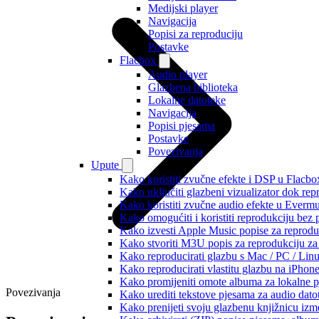
Medijski player
Navigacija
Popisi za reproduciju
Postavke
Flacbox
Audio player
Glazbena biblioteka
Lokalne datoteke
Navigacija
Popisi pjesama
Postavke
Povezivanja
Upute
Kako koristiti zvučne efekte i DSP u Flacbox
Kako uključiti glazbeni vizualizator dok re
Kako koristiti zvučne audio efekte u Evermus
Kako omogućiti i koristiti reprodukciju bez
Kako izvesti Apple Music popise za reprodu
Kako stvoriti M3U popis za reprodukciju za 
Kako reproducirati glazbu s Mac / PC / Lin
Kako reproducirati vlastitu glazbu na iPhon
Kako promijeniti omote albuma za lokalne pj
Povezivanja
Kako urediti tekstove pjesama za audio dat
Kako prenijeti svoju glazbenu knjižnicu iz