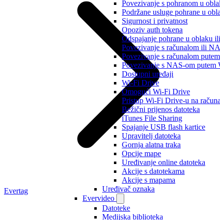
Povezivanje s pohranom u obl
Podržane usluge pohrane u obl
Sigurnost i privatnost
Opoziv auth tokena
Odspajanje pohrane u oblaku il
Povezivanje s računalom ili 
Povezivanje s računalom pute
Povezivanje s NAS-om pute
Dostupni uređaji
Wi-Fi Drive
Omogući Wi-Fi Drive
Pristup Wi-Fi Drive-u na račun
Bežični prijenos datoteka
iTunes File Sharing
Spajanje USB flash kartice
Upravitelj datoteka
Gornja alatna traka
Opcije mape
Uređivanje online datoteka
Akcije s datotekama
Akcije s mapama
Uređivač oznaka
Evertag
Evervideo
Datoteke
Medijska biblioteka