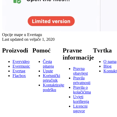
Opcije mape u Evertagu
Last updated on
veljače 1, 2020
Proizvodi
Pomoć
Pravne
Tvrtka
informacije
Evervideo
Česta
O nama
Evermusic
pitanja
Blog
Pravna
Evertag
Upute
Kontakt
obavijest
Flacbox
Korisnički
Pravila
priručnik
privatnosti
Kontaktirajte
Pravila o
podršku
kolačićima
Uvjeti
korištenja
Licencni
ugovor