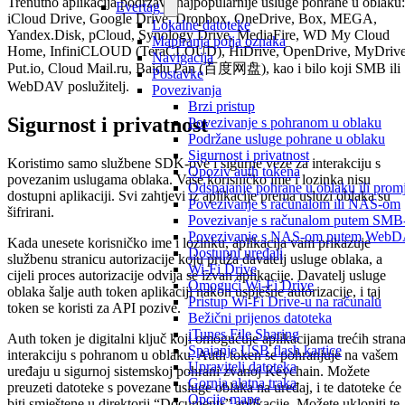
Trenutno aplikacija podržava najpopularnije usluge pohrane u oblaku:
Evertag
iCloud Drive, Google Drive, Dropbox, OneDrive, Box, MEGA,
Lokalne datoteke
Yandex.Disk, pCloud, Synology Drive, MediaFire, WD My Cloud
Mapiranja polja oznaka
Home, InfiniCLOUD (TeraCLOUD), HiDrive, OpenDrive, MyDrive
Navigacija
Put.io, Cloud Mail.ru, Baidu Pan (百度网盘), kao i bilo koji SMB ili
Postavke
WebDAV poslužitelj.
Povezivanja
Brzi pristup
Sigurnost i privatnost
Povezivanje s pohranom u oblaku
Podržane usluge pohrane u oblaku
Sigurnost i privatnost
Koristimo samo službene SDK-ove i sigurne veze za interakciju s
Opoziv auth tokena
povezanim uslugama oblaka. Vaše korisničko ime i lozinka nisu
Odspajanje pohrane u oblaku ili prom
dostupni aplikaciji. Svi zahtjevi iz aplikacije prema usluzi oblaka su
Povezivanje s računalom ili NAS-om
šifrirani.
Povezivanje s računalom putem SMB
Povezivanje s NAS-om putem WebD
Kada unesete korisničko ime i lozinku, aplikacija vam prikazuje
Dostupni uređaji
službenu stranicu autorizacije koju pruža davatelj usluge oblaka, a
Wi-Fi Drive
cijeli proces autorizacije odvija se izvan aplikacije. Davatelj usluge
Omogući Wi-Fi Drive
oblaka šalje auth token aplikaciji nakon uspješne autorizacije, i taj
Pristup Wi-Fi Drive-u na računalu
token se koristi za API pozive.
Bežični prijenos datoteka
iTunes File Sharing
Auth token je digitalni ključ koji omogućuje aplikacijama trećih stran
Spajanje USB flash kartice
interakciju s pohranom u oblaku. Auth token se pohranjuje na vašem
Upravitelj datoteka
uređaju u sigurnoj sistemskoj pohrani zvanoj Keychain. Možete
Gornja alatna traka
preuzeti datoteke s povezane usluge oblaka na uređaj, i te datoteke će
Opcije mape
biti smještene u direktorij “Documents” aplikacije. Možete ukloniti te