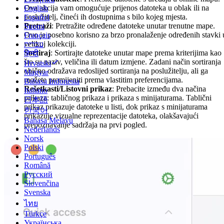
Ova akcija vam omogućuje prijenos datoteka u oblak ili na
English
poslužitelj, čineći ih dostupnima s bilo kojeg mjesta.
Español
Pretraži
: Pretražite određene datoteke unutar trenutne mape.
Suomi
Ovo je posebno korisno za brzo pronalaženje određenih stavki 
Français
velikoj kolekciji.
עברית
Sortiraj
: Sortirajte datoteke unutar mape prema kriterijima kao
हिन्दी
što su naziv, veličina ili datum izmjene. Zadani način sortiranja
Hrvatski
obično odražava redoslijed sortiranja na poslužitelju, ali ga
Magyar
možete promijeniti prema vlastitim preferencijama.
Bahasa Indonesia
Rešetkasti/Listovni prikaz
: Prebacite između dva načina
Italiano
prikaza: tabličnog prikaza i prikaza s minijaturama. Tablični
日本語
prikaz prikazuje datoteke u listi, dok prikaz s minijaturama
한국어
prikazuje vizualne reprezentacije datoteka, olakšavajući
Bahasa Melayu
prepoznavanje sadržaja na prvi pogled.
Nederlands
Norsk
Polski
Português
Română
Русский
Slovenčina
Svenska
ไทย
Türkçe
Українська