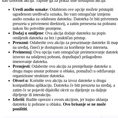
kao izbornik akcija. Tapnite ga za prikaz liste dostupnih akcija:
Uredi audio oznake
: Odabirom ove opcije možete pristupiti
ugrađenom uređivaču oznaka, što vam omogućuje izmjenu
audio oznaka za odabranu datoteku. Datoteka će biti privremen
preuzeta u privremeni direktorij, a zatim prenesena na pohranu
nakon što potvrdite promjene.
Dodaj u omiljene
: Ova akcija dodaje datoteku na popis
omiljenih datoteka za brz i praktičan pristup.
Preuzmi
: Odaberite ovu akciju za preuzimanje datoteke ili ma
na uređaj, čineći je dostupnom za korištenje bez interneta.
Preimenuj
: Ova opcija vam omogućuje preimenovanje datote
izravno na udaljenoj pohrani, dopuštajući prilagođeno
imenovanje datoteka.
Premjesti
: Odaberite ovu akciju za premještanje datoteke u
drugu mapu unutar pohrane u oblaku, pomažući u održavanju
organizirane strukture datoteka.
Otvori u
: Koristite ovu akciju za izvoz datoteke u drugu
kompatibilnu aplikaciju. Datoteka će biti preuzeta na uređaj, a
zatim će se pojaviti dijaloški okvir za dijeljenje za daljnje
dijeljenje ili interakciju.
Izbriši
: Budite oprezni s ovom akcijom, jer trajno uklanja
datoteku iz pohrane u oblaku.
Ovo brisanje se ne može
poništiti
.