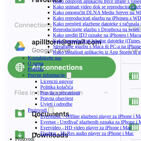
Kako odspojiti aplikaciju treće strane s vaš
Kako snimati video dok se reproducira glaz
Kako omogućiti DLNA Media Server na Wind
Kako reproducirati glazbu na iPhoneu s 
Kako prenijeti glazbene datoteke s računala
Reproducirajte glazbu s Dropboxa na svom i
Kako urediti ID3 oznake na iPhoneu i Macu
Kako reproducirati lokalne datoteke (iTune
Streamajte glazbu s Maca ili PC-a na iPhon
Kako instalirati aplikaciju iz App Storea il
Kontaktirajte nas
O nama
Podrška
Pravne informacije
Licencni ugovor
Politika kolačića
Pravila o privatnosti
Pravna obavijest
Uvjeti i odredbe
Proizvodi
Evermusic - Offline glazbeni player za iPhone i M
Evertag - Uređivač glazbenih oznaka za iPhone i 
Evervideo - HD video player za iPhone i Mac
Flacbox - Hi-Res audio player za iPhone i Mac
Proizvodi