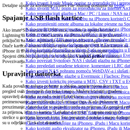
Kako izvesti Apple Music popise za reprodukciju i repro
Detaljne upute za korištenje iTunes File Sharing dostupne su
ovdje
.
Kako stvoriti M3U popis za reprodukciju za Internet Arc
Kako reproducirati glazbu s Mac / PC / Linux / NAS na 
Spajanje USB flash kartice
Kako reproducirati vlastitu glazbu na iPhoneu koristeći 
Kako promijeniti omote albuma za lokalne pjesme na Spot
Kako urediti tekstove pjesama za audio datoteke na iPh
Ako imate SD karticu ili USB stick, možete je spojiti koristeći
Kako prenijeti svoju glazbenu knjižnicu između uređaja
Lightning ili USB-C čitač kartica na iPhoneu/iPadu, ili je izravno
Kako arhivirati (ZIP) popise pjesama, albume, izvođače i
priključiti na Mac. Aplikacija trenutno podržava Apple certificirane
Kako scrobblati svoju glazbenu povijest iz Evermusic ili
čitače kartica. Imamo detaljne upute za spajanje USB flash kartice na
Kako koristiti dinamičke widgete Sada se reproducira u
iPhone ili iPad i upravljanje datotekama na njoj, dostupne
ovdje
.
Vodič korak po korak: Uvoz vaše iCloud knjižnice u Eve
Spojeni diskovi pojavljuju se u odjeljku
Vanjski pribor
zaslona
Kako povezati Synology NAS i slušati glazbu na iPhone
Povezivanja.
Kako pregledati ugrađene tekstove, komentare i LRC dat
Kako spojiti NAS pohranu pomoću WebDAV-a i slušati g
Upravitelj datoteka
Reprodukcija offline glazbe u Evermusic i Flacbox: Preuz
Kako izvesti kolekciju pjesama u M3U, CSV i TXT u Ev
Kada povežete uslugu pohrane u oblaku, tapnite njenu ikonu za
Kako uvesti M3U popis pjesama u Evermusic i Flacbox
pregled svih dostupnih datoteka i mapa. Možete koristiti ugrađeni
Izvezite svoju kompletnu povijest slušanja iz Evermusica
upravitelj datoteka za rad s ovim datotekama — preuzimanje,
Kako reproducirati FLAC (bezgubitnu) glazbu na moje
preimenovanje, premještanje i još mnogo toga. Kada pokrenete
Kako slušati glazbu s iCloud Drivea na iPhoneu ili Macu
preuzimanje, datoteka će se pojaviti u redu za prijenos. Za pregled re
Kako dodati i pregledati komentare na audio zapise na 
za prijenos, idite na karticu “Lokalne datoteke” i tapnite rotirajuće
Kako reproducirati glazbu s USB flash pogona na iPhon
strelice u gornjem lijevom kutu. Sve preuzete datoteke i mape dostup
Kako reproducirati lokalnu glazbu pohranjenu na vašem 
su u odjeljku “Lokalne datoteke.”
Kako slušati audioknjige na iPhoneu, iPadu i Macu koris
Kako koristiti audio ekvalizator na iPhoneu, iPadu ili M