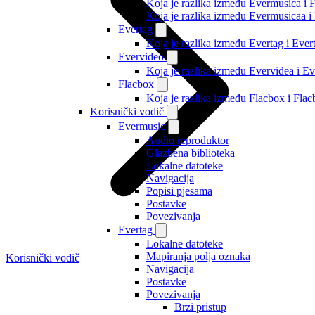
Koja je razlika između Evermusica i 
Koja je razlika između Evermusicaa 
Evertag
Koja je razlika između Evertag i Eve
Evervideo
Koja je razlika između Evervidea i 
Flacbox
Koja je razlika između Flacbox i Fl
Korisnički vodič
Evermusic
Audio reproduktor
Glazbena biblioteka
Lokalne datoteke
Navigacija
Popisi pjesama
Postavke
Povezivanja
Evertag
Lokalne datoteke
Mapiranja polja oznaka
Korisnički vodič
Navigacija
Postavke
Povezivanja
Brzi pristup