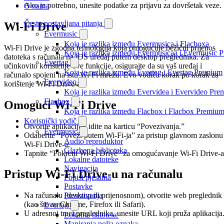
Ako je potrebno, unesite podatke za prijavu za dovršetak veze.
O nama
Često postavljana pitanja
Wi-Fi Drive
Evermusic
Koja je razlika između Evermusica i Flacboxa
Wi-Fi Drive je zgodna tehnologija koja omogućuje bežični prijenos
Koja je razlika između Evermusicaa i Evermusic 
datoteka s računala na iOS uređaj putem desktop preglednika. Za
Evertag
učinkovito korištenje ove funkcije, osigurajte da su vaš uređaj i
Koja je razlika između Evertag i Evertag Premium
računalo spojeni na istu Wi-Fi mrežu. Evo vodiča korak po korak za
Evervideo
korištenje Wi-Fi Drive-a.
Koja je razlika između Evervidea i Evervideo Pr
Flacbox
Omogući Wi-Fi Drive
Koja je razlika između Flacbox i Flacbox Premiu
Korisnički vodič
Otvorite aplikaciju i idite na karticu “Povezivanja.”
Evermusic
Odaberite “Poveži putem Wi-Fi-ja” za pristup glavnom zaslonu
Audio reproduktor
Wi-Fi Drive-a.
Glazbena biblioteka
Tapnite “Pokreni Wi-Fi Drive” za omogućavanje Wi-Fi Drive-a
Lokalne datoteke
Navigacija
Pristup Wi-Fi Drive-u na računalu
Popisi pjesama
Postavke
Povezivanja
Na računalu (desktop ili prijenosnom), otvorite web preglednik
(kao što su Chrome, Firefox ili Safari).
Evertag
U adresnoj traci preglednika, unesite URL koji pruža aplikacija
Lokalne datoteke
Mapiranja polja oznaka