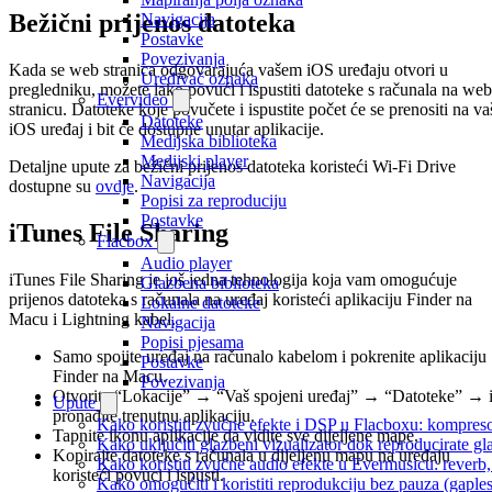
Bežični prijenos datoteka
Navigacija
Postavke
Povezivanja
Kada se web stranica odgovarajuća vašem iOS uređaju otvori u
Uređivač oznaka
pregledniku, možete lako povući i ispustiti datoteke s računala na web
Evervideo
stranicu. Datoteke koje povučete i ispustite počet će se prenositi na va
Datoteke
iOS uređaj i bit će dostupne unutar aplikacije.
Medijska biblioteka
Medijski player
Detaljne upute za bežični prijenos datoteka koristeći Wi-Fi Drive
Navigacija
dostupne su
ovdje
.
Popisi za reproduciju
Postavke
iTunes File Sharing
Flacbox
Audio player
iTunes File Sharing je još jedna tehnologija koja vam omogućuje
Glazbena biblioteka
prijenos datoteka s računala na uređaj koristeći aplikaciju Finder na
Lokalne datoteke
Macu i Lightning kabel.
Navigacija
Popisi pjesama
Samo spojite uređaj na računalo kabelom i pokrenite aplikaciju
Postavke
Finder na Macu.
Povezivanja
Otvorite “Lokacije” → “Vaš spojeni uređaj” → “Datoteke” → 
Upute
pronađite trenutnu aplikaciju.
Kako koristiti zvučne efekte i DSP u Flacboxu: kompresor
Tapnite ikonu aplikacije da vidite sve dijeljene mape.
Kako uključiti glazbeni vizualizator dok reproducirate g
Kopirajte datoteke s računala u dijeljenu mapu na uređaju
Kako koristiti zvučne audio efekte u Evermusicu: reverb, 
koristeći povuci i ispusti.
Kako omogućiti i koristiti reprodukciju bez pauza (gapl