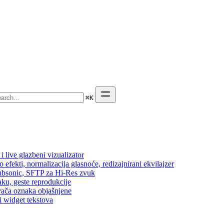
⌘
K
 live glazbeni vizualizator
efekti, normalizacija glasnoće, redizajnirani ekvilajzer
 Subsonic, SFTP za Hi-Res zvuk
aku, geste reprodukcije
vača oznaka objašnjene
i widget tekstova