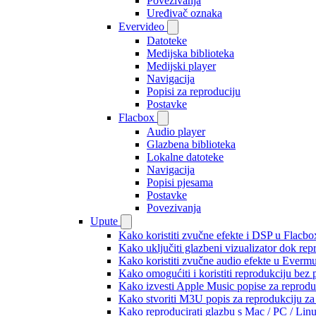
Povezivanja
Uređivač oznaka
Evervideo
Datoteke
Medijska biblioteka
Medijski player
Navigacija
Popisi za reproduciju
Postavke
Flacbox
Audio player
Glazbena biblioteka
Lokalne datoteke
Navigacija
Popisi pjesama
Postavke
Povezivanja
Upute
Kako koristiti zvučne efekte i DSP u Flacbox
Kako uključiti glazbeni vizualizator dok re
Kako koristiti zvučne audio efekte u Evermus
Kako omogućiti i koristiti reprodukciju bez
Kako izvesti Apple Music popise za reprodu
Kako stvoriti M3U popis za reprodukciju za 
Kako reproducirati glazbu s Mac / PC / Lin