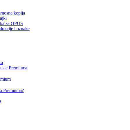
urnosna kopija
ajki
drška za OPUS
dukcije i oznake
xa
music Premiuma
remium
deo Premiuma?
a