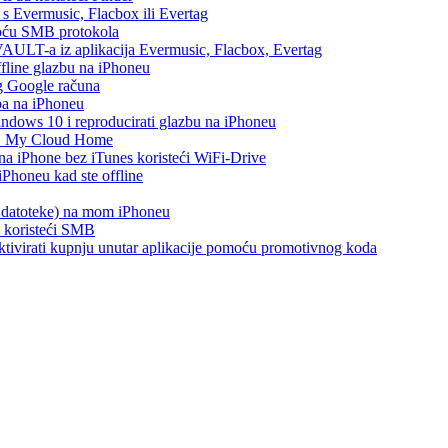
h s Evermusic, Flacbox ili Evertag
moću SMB protokola
AULT-a iz aplikacija Evermusic, Flacbox, Evertag
ffline glazbu na iPhoneu
eg Google računa
ba na iPhoneu
ows 10 i reproducirati glazbu na iPhoneu
WD My Cloud Home
 na iPhone bez iTunes koristeći WiFi-Drive
Phoneu kad ste offline
s datoteke) na mom iPhoneu
e koristeći SMB
i aktivirati kupnju unutar aplikacije pomoću promotivnog koda