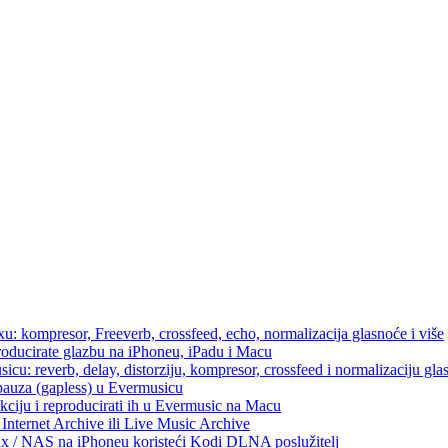
u: kompresor, Freeverb, crossfeed, echo, normalizacija glasnoće i više
producirate glazbu na iPhoneu, iPadu i Macu
icu: reverb, delay, distorziju, kompresor, crossfeed i normalizaciju gla
 pauza (gapless) u Evermusicu
kciju i reproducirati ih u Evermusic na Macu
Internet Archive ili Live Music Archive
ux / NAS na iPhoneu koristeći Kodi DLNA poslužitelj