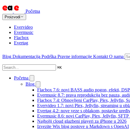
Početna
Proizvodi
Evervideo
Evermusic
Flacbox
Evertag
Blog
Dokumentacija
Podrška
Pravne informacije
Kontakt
O nama
⌘
K
Početna
Blog
Flacbox 7.6: novi BASS audio pogon, efekti, DSP i
Evermusic 8.7: prava reprodukcija bez pauza, audio 
Flacbox 7.4: Obnovljeni CarPlay, Plex, Jellyfin,
Evervideo 1.7: novi Plex, Jellyfin, streaming u obl
Evertag 4.2: nove veze s oblakom, postavke uređi
Evermusic 8.6: novi CarPlay, Plex, Jellyfin, SFTP 
Najbolji cloud glazbeni playeri za iPhone u 2026
Izvezite Wix blog postove u Markdown s OpenAI