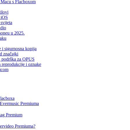
i Macu s Flacboxom
ilovi
 iOS
svijeta
udio
Phoneu u 2025.
laku
e i sigurnosna kopija
d značajki
er, podrška za OPUS
a reprodukcije i oznake
sicom
Flacboxa
i Evermusic Premiuma
rtag Premium
Evervideo Premiuma?