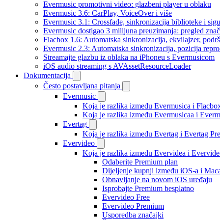
Evermusic promotivni video: glazbeni player u oblaku
Evermusic 3.6: CarPlay, VoiceOver i više
Evermusic 3.1: Crossfade, sinkronizacija biblioteke i sig
Evermusic dostigao 3 milijuna preuzimanja: pregled znač
Flacbox 1.6: Automatska sinkronizacija, ekvilajzer, po
Evermusic 2.3: Automatska sinkronizacija, pozicija repro
Streamajte glazbu iz oblaka na iPhoneu s Evermusicom
iOS audio streaming s AVAssetResourceLoader
Dokumentacija
Često postavljana pitanja
Evermusic
Koja je razlika između Evermusica i Flacbo
Koja je razlika između Evermusicaa i Ever
Evertag
Koja je razlika između Evertag i Evertag P
Evervideo
Koja je razlika između Evervidea i Evervi
Odaberite Premium plan
Dijeljenje kupnji između iOS-a i Mac
Obnavljanje na novom iOS uređaju
Isprobajte Premium besplatno
Evervideo Free
Evervideo Premium
Usporedba značajki