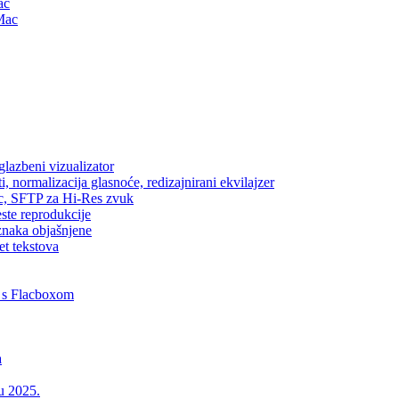
ac
Mac
lazbeni vizualizator
, normalizacija glasnoće, redizajnirani ekvilajzer
ic, SFTP za Hi-Res zvuk
este reprodukcije
znaka objašnjene
et tekstova
 s Flacboxom
a
 u 2025.