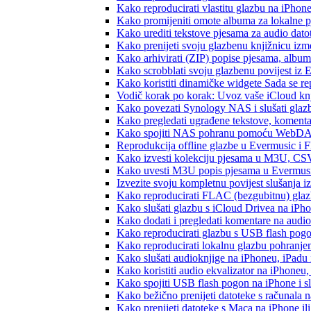
Kako reproducirati vlastitu glazbu na iPhon
Kako promijeniti omote albuma za lokalne pj
Kako urediti tekstove pjesama za audio dat
Kako prenijeti svoju glazbenu knjižnicu iz
Kako arhivirati (ZIP) popise pjesama, albume
Kako scrobblati svoju glazbenu povijest iz 
Kako koristiti dinamičke widgete Sada se r
Vodič korak po korak: Uvoz vaše iCloud knj
Kako povezati Synology NAS i slušati glaz
Kako pregledati ugrađene tekstove, komenta
Kako spojiti NAS pohranu pomoću WebDAV-a
Reprodukcija offline glazbe u Evermusic i Fl
Kako izvesti kolekciju pjesama u M3U, CS
Kako uvesti M3U popis pjesama u Evermusi
Izvezite svoju kompletnu povijest slušanja 
Kako reproducirati FLAC (bezgubitnu) gla
Kako slušati glazbu s iCloud Drivea na iPh
Kako dodati i pregledati komentare na audi
Kako reproducirati glazbu s USB flash pog
Kako reproducirati lokalnu glazbu pohranje
Kako slušati audioknjige na iPhoneu, iPadu
Kako koristiti audio ekvalizator na iPhoneu
Kako spojiti USB flash pogon na iPhone i slu
Kako bežično prenijeti datoteke s računala 
Kako prenijeti datoteke s Maca na iPhone ili