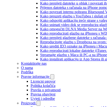
Kako prenijeti datoteke u oblak i povezati i
Prijenos datoteka s računala na iPhone po
Kako povezati internu pohranu Bluesound V
Kako preuzeti glazbu s YouTubea i slušati o
Kako odspojiti aplikaciju treće strane s vaš
Kako snimati video dok se reproducira glaz
Kako omogućiti DLNA Media Server na Wind
Kako reproducirati glazbu na iPhoneu s 
Kako prenijeti glazbene datoteke s računala
Reproducirajte glazbu s Dropboxa na svom i
Kako urediti ID3 oznake na iPhoneu i Macu
Kako reproducirati lokalne datoteke (iTune
Streamajte glazbu s Maca ili PC-a na iPhon
Kako instalirati aplikaciju iz App Storea il
Kontaktirajte nas
O nama
Podrška
Pravne informacije
Licencni ugovor
Politika kolačića
Pravila o privatnosti
Pravna obavijest
Uvjeti i odredbe
Proizvodi