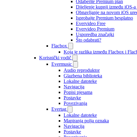
Odaberite Premium plan
Dijeljenje kupnji između iOS-a
Obnavljanje na novom iOS ure
Isprobajte Premium besplatno
Evervideo Free
Evervideo Premium
Usporedba značajki
Što odabrati?
Flacbox
Koja je razlika između Flacbox i Fl
Korisnički vodič
Evermusic
Audio reproduktor
Glazbena biblioteka
Lokalne datoteke
Navigacija
Popisi pjesama
Postavke
Povezivanja
Evertag
Lokalne datoteke
Mapiranja polja oznaka
Navigacija
Postavke