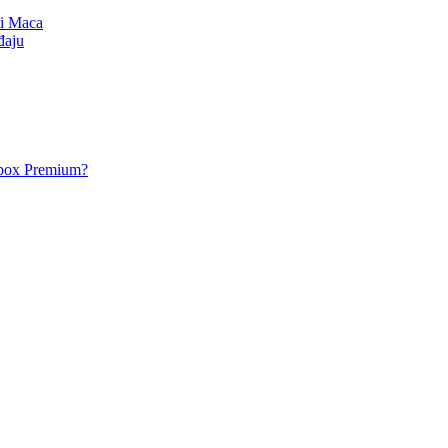
 i Maca
đaju
acbox Premium?