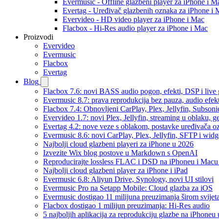
Evermusic - Offline glazbeni player za iPhone i M
Evertag - Uređivač glazbenih oznaka za iPhone i 
Evervideo - HD video player za iPhone i Mac
Flacbox - Hi-Res audio player za iPhone i Mac
Proizvodi
Evervideo
Evermusic
Flacbox
Evertag
Blog
Flacbox 7.6: novi BASS audio pogon, efekti, DSP i live g
Evermusic 8.7: prava reprodukcija bez pauza, audio efekti
Flacbox 7.4: Obnovljeni CarPlay, Plex, Jellyfin, Subson
Evervideo 1.7: novi Plex, Jellyfin, streaming u oblaku, g
Evertag 4.2: nove veze s oblakom, postavke uređivača o
Evermusic 8.6: novi CarPlay, Plex, Jellyfin, SFTP i widg
Najbolji cloud glazbeni playeri za iPhone u 2026
Izvezite Wix blog postove u Markdown s OpenAI
Reproducirajte lossless FLAC i DSD na iPhoneu i Macu
Najbolji cloud glazbeni player za iPhone i iPad
Evermusic 6.8: Aliyun Drive, Synology, novi UI stilovi
Evermusic Pro na Setapp Mobile: Cloud glazba za iOS
Evermusic dostigao 11 milijuna preuzimanja širom svijet
Flacbox dostigao 1 milijun preuzimanja: Hi-Res audio
5 najboljih aplikacija za reprodukciju glazbe na iPhoneu