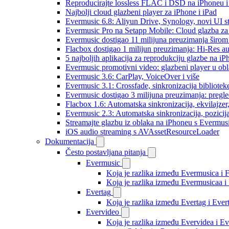
Reproducirajte lossless FLAC i DSD na iPhoneu 
Najbolji cloud glazbeni player za iPhone i iPad
Evermusic 6.8: Aliyun Drive, Synology, novi UI st
Evermusic Pro na Setapp Mobile: Cloud glazba za
Evermusic dostigao 11 milijuna preuzimanja širom 
Flacbox dostigao 1 milijun preuzimanja: Hi-Res a
5 najboljih aplikacija za reprodukciju glazbe na i
Evermusic promotivni video: glazbeni player u ob
Evermusic 3.6: CarPlay, VoiceOver i više
Evermusic 3.1: Crossfade, sinkronizacija bibliotek
Evermusic dostigao 3 milijuna preuzimanja: pregle
Flacbox 1.6: Automatska sinkronizacija, ekvilajz
Evermusic 2.3: Automatska sinkronizacija, pozicij
Streamajte glazbu iz oblaka na iPhoneu s Evermu
iOS audio streaming s AVAssetResourceLoader
Dokumentacija
Često postavljana pitanja
Evermusic
Koja je razlika između Evermusica i 
Koja je razlika između Evermusicaa 
Evertag
Koja je razlika između Evertag i Eve
Evervideo
Koja je razlika između Evervidea i 