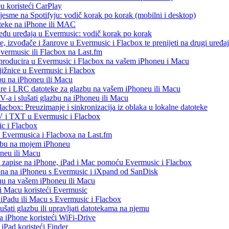
eu koristeći CarPlay
esme na Spotifyju: vodič korak po korak (mobilni i desktop)
oteke na iPhone ili MAC
među uređaja u Evermusic: vodič korak po korak
, izvođače i žanrove u Evermusic i Flacbox te prenijeti na drugi uređaj
Evermusic ili Flacbox na Last.fm
eproducira u Evermusic i Flacbox na vašem iPhoneu i Macu
ižnice u Evermusic i Flacbox
bu na iPhoneu ili Macu
re i LRC datoteke za glazbu na vašem iPhoneu ili Macu
 i slušati glazbu na iPhoneu ili Macu
acbox: Preuzimanje i sinkronizacija iz oblaka u lokalne datoteke
V i TXT u Evermusic i Flacbox
c i Flacbox
iz Evermusica i Flacboxa na Last.fm
zbu na mojem iPhoneu
oneu ili Macu
o zapise na iPhone, iPad i Mac pomoću Evermusic i Flacbox
ona na iPhoneu s Evermusic i iXpand od SanDisk
nu na vašem iPhoneu ili Macu
 i Macu koristeći Evermusic
, iPadu ili Macu s Evermusic i Flacbox
šati glazbu ili upravljati datotekama na njemu
na iPhone koristeći WiFi-Drive
 iPad koristeći Finder