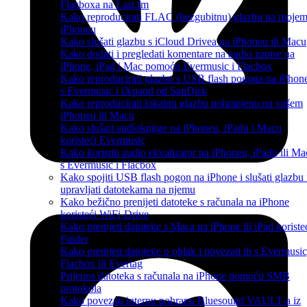
Flacboxa na Last.fm
Kako reproducirati FLAC (bezgubitnu) glazbu na moje
iPhoneu
Kako slušati glazbu s iCloud Drivea na iPhoneu ili Macu
Kako dodati i pregledati komentare na audio zapise na
iPhone, iPad i Mac pomoću Evermusic i Flacbox
Kako reproducirati glazbu s USB flash pogona na iPhon
s Evermusic i iXpand od SanDisk
Kako reproducirati lokalnu glazbu pohranjenu na vašem
iPhoneu ili Macu
Kako slušati audioknjige na iPhoneu, iPadu i Macu
koristeći Evermusic
Kako koristiti audio ekvalizator na iPhoneu, iPadu ili M
s Evermusic i Flacbox
Kako spojiti USB flash pogon na iPhone i slušati glazbu i
upravljati datotekama na njemu
Kako bežično prenijeti datoteke s računala na iPhone
koristeći WiFi-Drive
Kako prenijeti datoteke s Maca na iPhone ili iPad koriste
Finder
Kako prenijeti datoteke u oblak i povezati ih s Evermusic
Flacbox ili Evertag
Prijenos datoteka s računala na iPhone pomoću SMB
protokola
Kako povezati internu pohranu Bluesound VAULT-a iz