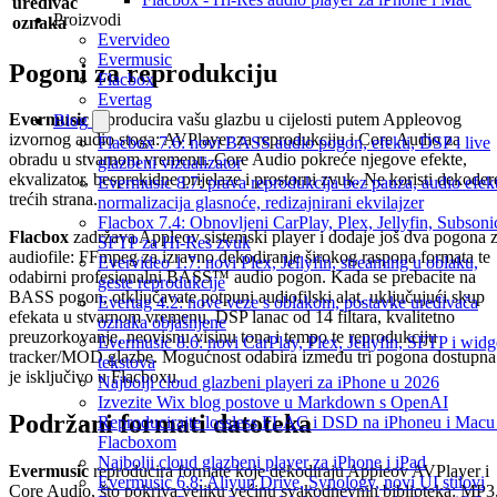
uređivač
Proizvodi
oznaka
Evervideo
Evermusic
Pogoni za reprodukciju
Flacbox
Evertag
Evermusic
reproducira vašu glazbu u cijelosti putem Appleovog
Blog
izvornog audio stoga: AVPlayer za reprodukciju i Core Audio za
Flacbox 7.6: novi BASS audio pogon, efekti, DSP i live
obradu u stvarnom vremenu. Core Audio pokreće njegove efekte,
glazbeni vizualizator
ekvalizator, besprekidne prijelaze i prostorni zvuk. Ne koristi dekoder
Evermusic 8.7: prava reprodukcija bez pauza, audio efekt
trećih strana.
normalizacija glasnoće, redizajnirani ekvilajzer
Flacbox 7.4: Obnovljeni CarPlay, Plex, Jellyfin, Subsoni
Flacbox
zadržava Appleov sistemski player i dodaje još dva pogona 
SFTP za Hi-Res zvuk
audiofile: FFmpeg za izravno dekodiranje širokog raspona formata te
Evervideo 1.7: novi Plex, Jellyfin, streaming u oblaku,
odabirni profesionalni BASS™ audio pogon. Kada se prebacite na
geste reprodukcije
BASS pogon, otključavate potpuni audiofilski alat, uključujući skup
Evertag 4.2: nove veze s oblakom, postavke uređivača
efekata u stvarnom vremenu, DSP lanac od 14 filtara, kvalitetno
oznaka objašnjene
preuzorkovanje, neovisnu visinu tona i tempo te reprodukciju
Evermusic 8.6: novi CarPlay, Plex, Jellyfin, SFTP i widg
tracker/MOD glazbe. Mogućnost odabira između tri pogona dostupna
tekstova
je isključivo u Flacboxu.
Najbolji cloud glazbeni playeri za iPhone u 2026
Izvezite Wix blog postove u Markdown s OpenAI
Podržani formati datoteka
Reproducirajte lossless FLAC i DSD na iPhoneu i Macu
Flacboxom
Najbolji cloud glazbeni player za iPhone i iPad
Evermusic
reproducira formate koje dekodiraju Appleov AVPlayer i
Evermusic 6.8: Aliyun Drive, Synology, novi UI stilovi
Core Audio, što pokriva veliku većinu svakodnevnih biblioteka: MP3