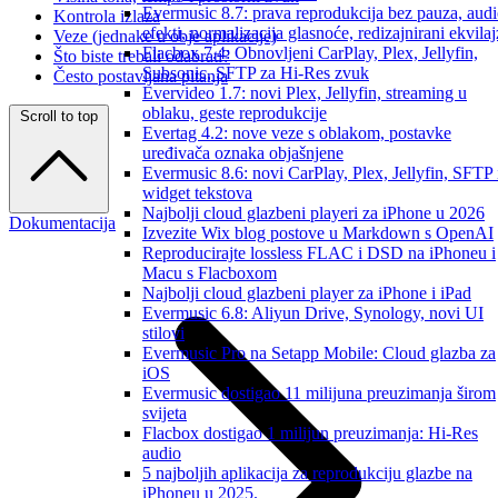
Evermusic 8.7: prava reprodukcija bez pauza, aud
Kontrola izlaza
efekti, normalizacija glasnoće, redizajnirani ekvilaj
Veze (jednake u obje aplikacije)
Flacbox 7.4: Obnovljeni CarPlay, Plex, Jellyfin,
Što biste trebali odabrati?
Subsonic, SFTP za Hi-Res zvuk
Često postavljana pitanja
Evervideo 1.7: novi Plex, Jellyfin, streaming u
oblaku, geste reprodukcije
Scroll to top
Evertag 4.2: nove veze s oblakom, postavke
uređivača oznaka objašnjene
Evermusic 8.6: novi CarPlay, Plex, Jellyfin, SFTP 
widget tekstova
Najbolji cloud glazbeni playeri za iPhone u 2026
Dokumentacija
Izvezite Wix blog postove u Markdown s OpenAI
Reproducirajte lossless FLAC i DSD na iPhoneu i
Macu s Flacboxom
Najbolji cloud glazbeni player za iPhone i iPad
Evermusic 6.8: Aliyun Drive, Synology, novi UI
stilovi
Evermusic Pro na Setapp Mobile: Cloud glazba za
iOS
Evermusic dostigao 11 milijuna preuzimanja širom
svijeta
Flacbox dostigao 1 milijun preuzimanja: Hi-Res
audio
5 najboljih aplikacija za reprodukciju glazbe na
iPhoneu u 2025.