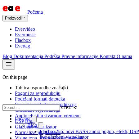
Početna
Proizvodi
Evervideo
Evermusic
Flacbox
Evertag
Blog
Dokumentacija
Podrška
Pravne informacije
Kontakt
O nama
On this page
Tablica usporedbe značajki
Pogoni za reprodukciju
Podržani formati datoteka
Prava besprekidna reprodukcija
CTRL K
Crossfade reprodukcija
Audio efekti u stvarnom vremenu
Početna
DSP lanac
Blog
Glazbeni vizualizator
Flacbox 7.6: novi BASS audio pogon, efekti, DSP
Normalizacija glasnoće
live glazbeni vizualizator
Visina tona, tempo i prostorni zvuk