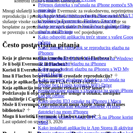
kontrolu izlaza s niskom latencijom.
Prijenos datoteka s računala na iPhone pomoću 
protokola
Mnogi slušatelji koriste obje: Evermusic za svakodnevnu, neprimjetn
Kako povezati internu pohranu Bluesound VAUL
reprodukciju i pristup Apple Music biblioteci te Flacbox za kritičko
iz aplikacija Evermusic, Flacbox, Evertag
slušanje visoke razlučivosti s potpunom kontrolom zvuka. Obje su
Kako preuzeti glazbu s YouTubea i slušati offline
besplatne za preuzimanje uz opcionalne Premium nadogradnje i obje
glazbu na iPhoneu
se povezuju s računima u oblaku koje već posjedujete.
Kako odspojiti aplikaciju treće strane s vašeg Goo
računa
Često postavljana pitanja
Kako snimati video dok se reproducira glazba na
iPhoneu
Koja je glavna razlika između Evermusica i Flacboxa?
Kako omogućiti DLNA Media Server na Window
10 i reproducirati glazbu na iPhoneu
Je li bolji Evermusic ili Flacbox?
Kako reproducirati glazbu na iPhoneu s WD My
Koristi li Evermusic FFmpeg?
Cloud Home
Ima li Flacbox besprekidnu ili crossfade reprodukciju?
Kako prenijeti glazbene datoteke s računala na
Koja je aplikacija bolja za FLAC, DSD i APE?
iPhone bez iTunes koristeći WiFi-Drive
Koja aplikacija ima više audio efekata i DSP lanac?
Reproducirajte glazbu s Dropboxa na svom iPhon
Podržavaju li obje aplikacije iste usluge u oblaku, medijske
kad ste offline
poslužitelje i CarPlay?
Kako urediti ID3 oznake na iPhoneu i Macu
Može li Evermusic reproducirati moju Apple Music ili iTunes
Kako reproducirati lokalne datoteke (iTunes
biblioteku?
datoteke) na mom iPhoneu
Mogu li koristiti Evermusic i Flacbox zajedno?
Streamajte glazbu s Maca ili PC-a na iPhone korist
Last updated on
srpnja 23, 2026
SMB
Kako instalirati aplikaciju iz App Storea ili aktivira