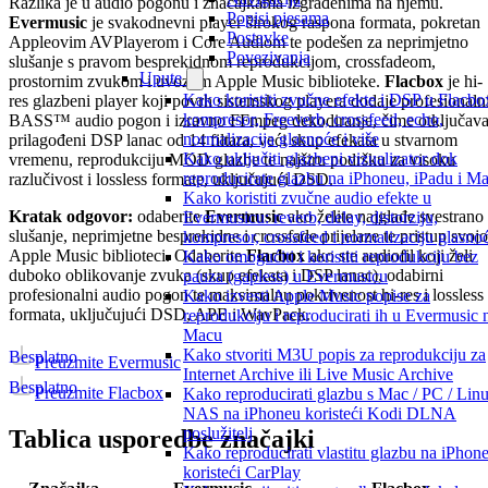
Razlika je u audio pogonu i značajkama izgrađenima na njemu.
Popisi pjesama
Evermusic
je svakodnevni player širokog raspona formata, pokretan
Postavke
Appleovim AVPlayerom i Core Audiom te podešen za neprimjetno
Povezivanja
slušanje s pravom besprekidnom reprodukcijom, crossfadeom,
Upute
prostornim zvukom i uvozom Apple Music biblioteke.
Flacbox
je hi-
Kako koristiti zvučne efekte i DSP u Flacbo
res glazbeni player koji povrh sistemskog playera dodaje profesionaln
kompresor, Freeverb, crossfeed, echo,
BASS™ audio pogon i izravno FFmpeg dekodiranje, čime otključav
normalizacija glasnoće i više
prilagođeni DSP lanac od 14 filtara, veći skup efekata u stvarnom
Kako uključiti glazbeni vizualizator dok
vremenu, reprodukciju MOD glazbe te najširu podršku za visoku
reproducirate glazbu na iPhoneu, iPadu i M
razlučivost i lossless formate, uključujući DSD.
Kako koristiti zvučne audio efekte u
Kratak odgovor:
odaberite
Evermusic
ako želite najglađe svestrano
Evermusicu: reverb, delay, distorziju,
slušanje, neprimjetne besprekidne i crossfade prijelaze te pristup svojo
kompresor, crossfeed i normalizaciju glasno
Apple Music biblioteci. Odaberite
Flacbox
ako ste audiofil koji želi
Kako omogućiti i koristiti reprodukciju bez
duboko oblikovanje zvuka (skup efekata i DSP lanac), odabirni
pauza (gapless) u Evermusicu
profesionalni audio pogon te maksimalnu pokrivenost hi-res i lossless
Kako izvesti Apple Music popise za
formata, uključujući DSD, APE i WavPack.
reprodukciju i reproducirati ih u Evermusic 
Macu
Kako stvoriti M3U popis za reprodukciju za
Besplatno
Preuzmite Evermusic
Internet Archive ili Live Music Archive
Besplatno
Preuzmite Flacbox
Kako reproducirati glazbu s Mac / PC / Linu
NAS na iPhoneu koristeći Kodi DLNA
poslužitelj
Tablica usporedbe značajki
Kako reproducirati vlastitu glazbu na iPhon
koristeći CarPlay