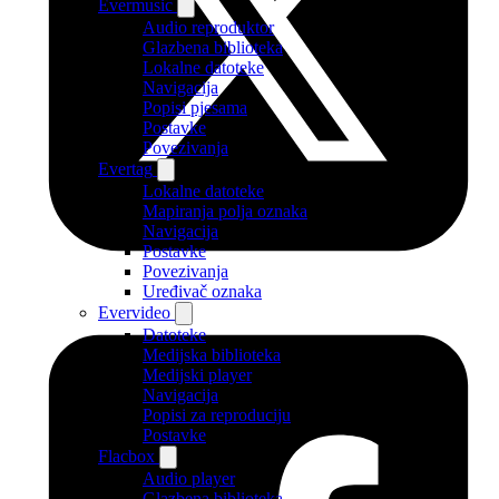
Evermusic
Audio reproduktor
Glazbena biblioteka
Lokalne datoteke
Navigacija
Popisi pjesama
Postavke
Povezivanja
Evertag
Lokalne datoteke
Mapiranja polja oznaka
Navigacija
Postavke
Povezivanja
Uređivač oznaka
Evervideo
Datoteke
Medijska biblioteka
Medijski player
Navigacija
Popisi za reproduciju
Postavke
Flacbox
Audio player
Glazbena biblioteka