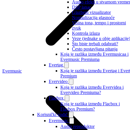
Audio efekti u stvarnom vreme
DSP lanac
Glazbeni vizualizator
Normalizacija glasnoće
Visina tona, tempo i prostorni
zvuk
Kontrola izlaza
Veze (jednake u obje aplikacije
Što biste trebali odabrati?
Često postavljana pitanja
Koja je razlika između Evermusicaa i
Evermusic Premiuma
Evertag
Koja je razlika između Evertag i Ever
Evermusic
Premium
Evervideo
Koja je razlika između Evervidea i
Evervideo Premiuma?
Flacbox
Koja je razlika između Flacbox i
Flacbox Premium?
Korisnički vodič
Evermusic
Audio reproduktor