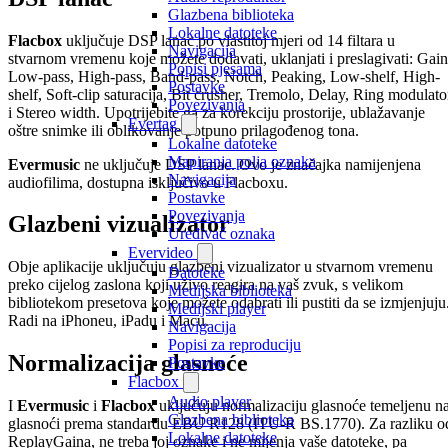
Glazbena biblioteka
Lokalne datoteke
Flacbox
uključuje DSP lanac po vlastitoj mjeri od 14 filtara u
Navigacija
stvarnom vremenu koje možete dodavati, uklanjati i preslagivati: Gain
Popisi pjesama
Low-pass, High-pass, Band-pass, Notch, Peaking, Low-shelf, High-
Postavke
shelf, Soft-clip saturacija, Bit crusher, Tremolo, Delay, Ring modulato
Povezivanja
i Stereo width. Upotrijebite ga za korekciju prostorije, ublažavanje
Evertag
oštre snimke ili oblikovanje potpuno prilagođenog tona.
Lokalne datoteke
Mapiranja polja oznaka
Evermusic
ne uključuje DSP lanac. Ovo je značajka namijenjena
Navigacija
audiofilima, dostupna isključivo u Flacboxu.
Postavke
Povezivanja
Glazbeni vizualizator
Uređivač oznaka
Evervideo
Obje aplikacije uključuju glazbeni vizualizator u stvarnom vremenu
Datoteke
preko cijelog zaslona koji uživo reagira na vaš zvuk, s velikom
Medijska biblioteka
bibliotekom presetova koje možete odabrati ili pustiti da se izmjenjuju
Medijski player
Radi na iPhoneu, iPadu i Macu.
Navigacija
Popisi za reproduciju
Normalizacija glasnoće
Postavke
Flacbox
Audio player
I
Evermusic
i
Flacbox
uključuju normalizaciju glasnoće temeljenu n
Glazbena biblioteka
glasnoći prema standardu EBU R128 (ITU-R BS.1770). Za razliku o
Lokalne datoteke
ReplayGaina, ne treba joj oznake i ne mijenja vaše datoteke, pa