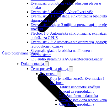
Evermusic promotivni video: glazbeni player u
oblaku
Evermusic 3.6: CarPlay, VoiceOver i više
Evermusic 3.1: Crossfade, sinkronizacija biblioteke
sigurnosna kopija
Evermusic dostigao 3 milijuna preuzimanja: pregl
značajki
Flacbox 1.6: Automatska sinkronizacija, ekvilajzer
podrška za OPUS
Evermusic 2.3: Automatska sinkronizacija, pozicij
reprodukcije i oznake
Streamajte glazbu iz oblaka na iPhoneu s
Često postavljana pitanja
Evermusicom
iOS audio streaming s AVAssetResourceLoader
Dokumentacija
Često postavljana pitanja
Evermusic
Koja je razlika između Evermusica i
Flacboxa
Tablica usporedbe značajki
Pogoni za reprodukciju
Podržani formati datoteka
Prava besprekidna reprodukcija
Crossfade reprodukcija