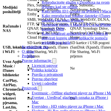
Reproducirajte glazbu s Dropboxa na svom
Plex, Subsonic,
Plex, Subsonic,
iPhoneu kad ste offline
Medijski
Navidrome, Jellyfin,
Navidrome, Jellyfin,
Kako urediti ID3 oznake na iPhoneu i Macu
poslužitelji
Emby
Emby
Kako reproducirati lokalne datoteke (iTunes
SMB, WebDAV, DLNA,
SMB, WebDAV, DLNA,
datoteke) na mom iPhoneu
FTP, SFTP, NFS; izvorno
FTP, SFTP, NFS; izvorno
Streamajte glazbu s Maca ili PC-a na iPhone
Računalo i
QNAP, Synology Drive,
QNAP, Synology Drive,
koristeći SMB
NAS
Nextcloud, WD My
Nextcloud, WD My Clou
Kako instalirati aplikaciju iz App Storea ili
Cloud Home
Home
aktivirati kupnju unutar aplikacije pomoću
promotivnog koda
SD kartice i USB pogoni
SD kartice i USB pogoni
Kontaktirajte nas
USB, lokalno
(SanDisk iXpand), iTunes
(SanDisk iXpand), iTunes
O nama
i Wi-Fi
File Sharing, Wi-Fi
File Sharing, Wi-Fi
Podrška
prijenos
prijenos
Pravne informacije
Uvoz Apple
Licencni ugovor
Music /
Da
Ne
Politika kolačića
iTunes
Pravila o privatnosti
biblioteke
Pravna obavijest
CarPlay,
Uvjeti i odredbe
AirPlay,
Proizvodi
Chromecast,
Evermusic - Offline glazbeni player za iPhone i M
widgeti,
Evertag - Uređivač glazbenih oznaka za iPhone i
tekstovi
Da
Da
Mac
pjesama,
Evervideo - HD video player za iPhone i Mac
Last.fm,
Flacbox - Hi-Res audio player za iPhone i Mac