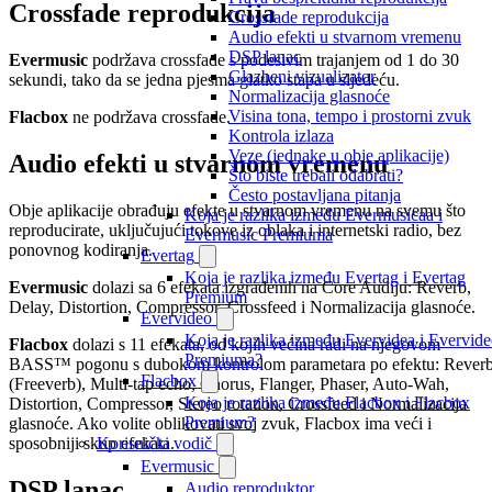
Crossfade reprodukcija
Crossfade reprodukcija
Audio efekti u stvarnom vremenu
DSP lanac
Evermusic
podržava crossfade s podesivim trajanjem od 1 do 30
Glazbeni vizualizator
sekundi, tako da se jedna pjesma glatko stapa u sljedeću.
Normalizacija glasnoće
Visina tona, tempo i prostorni zvuk
Flacbox
ne podržava crossfade.
Kontrola izlaza
Veze (jednake u obje aplikacije)
Audio efekti u stvarnom vremenu
Što biste trebali odabrati?
Često postavljana pitanja
Obje aplikacije obrađuju efekte u stvarnom vremenu na svemu što
Koja je razlika između Evermusicaa i
reproducirate, uključujući tokove iz oblaka i internetski radio, bez
Evermusic Premiuma
ponovnog kodiranja.
Evertag
Koja je razlika između Evertag i Evertag
Evermusic
dolazi sa 6 efekata izgrađenih na Core Audiju: Reverb,
Premium
Delay, Distortion, Compressor, Crossfeed i Normalizacija glasnoće.
Evervideo
Koja je razlika između Evervidea i Evervid
Flacbox
dolazi s 11 efekata, od kojih većina radi na njegovom
Premiuma?
BASS™ pogonu s dubokom kontrolom parametara po efektu: Rever
Flacbox
(Freeverb), Multi-tap echo, Chorus, Flanger, Phaser, Auto-Wah,
Koja je razlika između Flacbox i Flacbox
Distortion, Compressor, Stereo rotation, Crossfeed i Normalizacija
Premium?
glasnoće. Ako volite oblikovati svoj zvuk, Flacbox ima veći i
sposobniji skup efekata.
Korisnički vodič
Evermusic
DSP lanac
Audio reproduktor