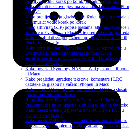
Spotifyju: vodič korak po korak (mobilni i desktop)
Kako urediti tekstove pjesama za audio datoteke na iPho
ili MAC
Kako prenijeti svoju glazbenu knjižnicu između uređaja 
Evermusic: vodič korak po korak
Kako arhivirati (ZIP) popise pjesama, albume, izvođače i
žanrove u Evermusic i Flacbox te prenijeti na drugi uređa
Kako scrobblati svoju glazbenu povijest iz Evermusic ili
Flacbox na Last.fm
Kako koristiti dinamičke widgete Sada se reproducira u
Evermusic i Flacbox na vašem iPhoneu i Macu
Vodič korak po korak: Uvoz vaše iCloud knjižnice u
Evermusic i Flacbox
Kako povezati Synology NAS i slušati glazbu na iPhone
ili Macu
Kako pregledati ugrađene tekstove, komentare i LRC
datoteke za glazbu na vašem iPhoneu ili Macu
Kako spojiti NAS pohranu pomoću WebDAV-a i slušati
glazbu na iPhoneu ili Macu
Reprodukcija offline glazbe u Evermusic i Flacbox:
Preuzimanje i sinkronizacija iz oblaka u lokalne datoteke
Kako izvesti kolekciju pjesama u M3U, CSV i TXT u
Evermusic i Flacbox
Kako uvesti M3U popis pjesama u Evermusic i Flacbox
Izvezite svoju kompletnu povijest slušanja iz Evermusica 