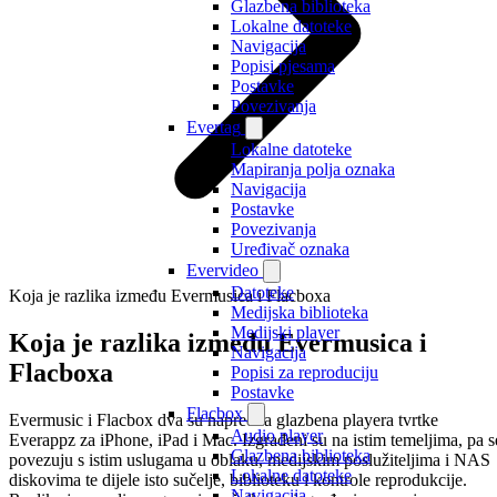
Glazbena biblioteka
Lokalne datoteke
Navigacija
Popisi pjesama
Postavke
Povezivanja
Evertag
Lokalne datoteke
Mapiranja polja oznaka
Navigacija
Postavke
Povezivanja
Uređivač oznaka
Evervideo
Datoteke
Koja je razlika između Evermusica i Flacboxa
Medijska biblioteka
Medijski player
Koja je razlika između Evermusica i
Navigacija
Flacboxa
Popisi za reproduciju
Postavke
Flacbox
Evermusic i Flacbox dva su napredna glazbena playera tvrtke
Audio player
Everappz za iPhone, iPad i Mac. Izgrađeni su na istim temeljima, pa s
Glazbena biblioteka
povezuju s istim uslugama u oblaku, medijskim poslužiteljima i NAS
Lokalne datoteke
diskovima te dijele isto sučelje, biblioteku i kontrole reprodukcije.
Navigacija