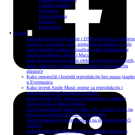
Lokalne datoteke
Navigacija
Popisi pjesama
Postavke
Povezivanja
Upute
Kako koristiti zvučne efekte i DSP u Flacboxu: kompreso
Freeverb, crossfeed, echo, normalizacija glasnoće i više
Kako uključiti glazbeni vizualizator dok reproducirate
glazbu na iPhoneu, iPadu i Macu
Kako koristiti zvučne audio efekte u Evermusicu: reverb,
delay, distorziju, kompresor, crossfeed i normalizaciju
glasnoće
Kako omogućiti i koristiti reprodukciju bez pauza (gaples
u Evermusicu
Kako izvesti Apple Music popise za reprodukciju i
reproducirati ih u Evermusic na Macu
Kako stvoriti M3U popis za reprodukciju za Internet
Archive ili Live Music Archive
Kako reproducirati glazbu s Mac / PC / Linux / NAS na
iPhoneu koristeći Kodi DLNA poslužitelj
Kako reproducirati vlastitu glazbu na iPhoneu koristeći
CarPlay
Kako promijeniti omote albuma za lokalne pjesme na