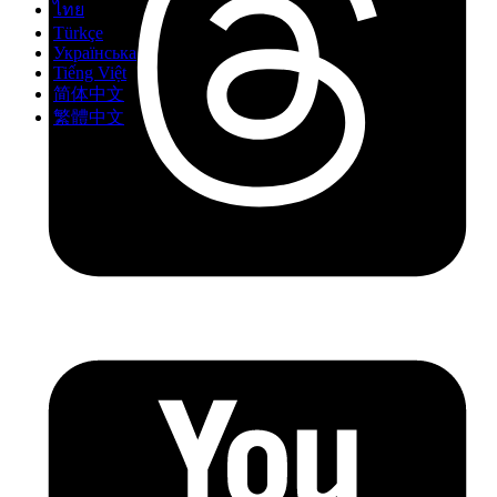
ไทย
Türkçe
Українська
Tiếng Việt
简体中文
繁體中文