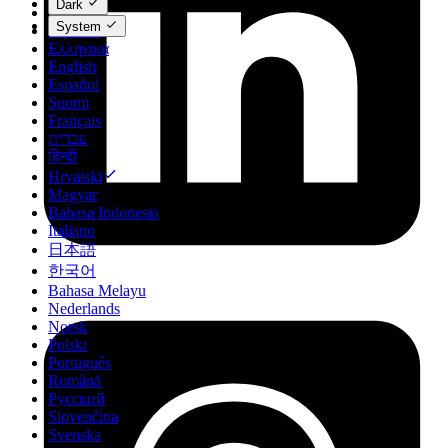
Dark
Dansk
System
Deutsch
Ελληνικά
English
Español
Suomi
Français
עברית
हिन्दी
Hrvatski
Magyar
Bahasa Indonesia
Italiano
日本語
한국어
Bahasa Melayu
Nederlands
Norsk
Polski
Português
Română
Русский
Slovenčina
Svenska