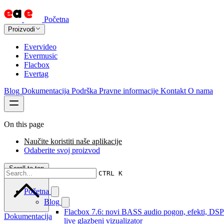
Početna
Proizvodi
Evervideo
Evermusic
Flacbox
Evertag
Blog
Dokumentacija
Podrška
Pravne informacije
Kontakt
O nama
On this page
Naučite koristiti naše aplikacije
Odaberite svoj proizvod
Scroll to top
CTRL K
Početna
Blog
Flacbox 7.6: novi BASS audio pogon, efekti, DSP
Dokumentacija
live glazbeni vizualizator