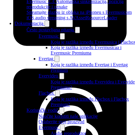
Evermusic 2.3: Automatska sinkronizacija, pozicija
reprodukcije i oznake
Streamajte glazbu iz oblaka na iPhoneu s Evermusicom
iOS audio streaming s AVAssetResourceLoader
Dokumentacija
Često postavljana pitanja
Evermusic
Koja je razlika između Evermusica i Flacbo
Koja je razlika između Evermusicaa i
Evermusic Premiuma
Evertag
Koja je razlika između Evertag i Evertag
Premium
Evervideo
Koja je razlika između Evervidea i Evervid
Premiuma?
Flacbox
Koja je razlika između Flacbox i Flacbox
Premium?
Korisnički vodič
Naučite koristiti naše aplikacije
Odaberite svoj proizvod
Evermusic
Audio reproduktor