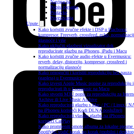
Navigacija
Popisi pjesama
Postavke
Povezivanja
Upute
Kako koristiti zvučne efekte i DSP u Flacboxu:
kompresor, Freeverb, crossfeed, echo, normalizaci
glasnoće i više
Kako uključiti glazbeni vizualizator dok
reproducirate glazbu na iPhoneu, iPadu i Macu
Kako koristiti zvučne audio efekte u Evermusicu:
reverb, delay, distorziju, kompresor, crossfeed i
normalizaciju glasnoće
Kako omogućiti i koristiti reprodukciju bez pauza
(gapless) u Evermusicu
Kako izvesti Apple Music popise za reprodukciju i
reproducirati ih u Evermusic na Macu
Kako stvoriti M3U popis za reprodukciju za Intern
Archive ili Live Music Archive
Kako reproducirati glazbu s Mac / PC / Linux / 
na iPhoneu koristeći Kodi DLNA poslužitelj
Kako reproducirati vlastitu glazbu na iPhoneu
koristeći CarPlay
Kako promijeniti omote albuma za lokalne pjesme
Spotifyju: vodič korak po korak (mobilni i desktop