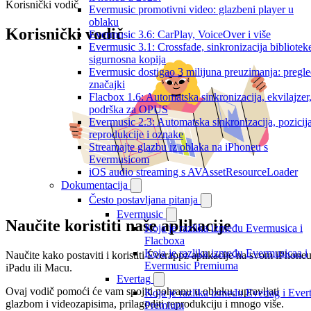
Korisnički vodič
Evermusic promotivni video: glazbeni player u
oblaku
Korisnički vodič
Evermusic 3.6: CarPlay, VoiceOver i više
Evermusic 3.1: Crossfade, sinkronizacija biblioteke
sigurnosna kopija
Evermusic dostigao 3 milijuna preuzimanja: pregl
značajki
Flacbox 1.6: Automatska sinkronizacija, ekvilajzer
podrška za OPUS
Evermusic 2.3: Automatska sinkronizacija, pozicij
reprodukcije i oznake
Streamajte glazbu iz oblaka na iPhoneu s
Evermusicom
iOS audio streaming s AVAssetResourceLoader
Dokumentacija
Često postavljana pitanja
Evermusic
Naučite koristiti naše aplikacije
Koja je razlika između Evermusica i
Flacboxa
Koja je razlika između Evermusicaa i
Naučite kako postaviti i koristiti Everappz aplikacije na svom iPhoneu
Evermusic Premiuma
iPadu ili Macu.
Evertag
Ovaj vodič pomoći će vam spojiti pohranu u oblaku, upravljati
Koja je razlika između Evertag i Ever
glazbom i videozapisima, prilagoditi reprodukciju i mnogo više.
Premium