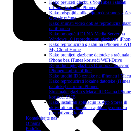
Kako preuzeti glazbu s YouTubea i slušati
offline glazbu na iPhoneu
Kako odspojiti aplikaciju treće strane s vaše
Google računa
Kako snimati video dok se reproducira glaz
na iPhoneu
Kako omogućiti DLNA Media Server na
Windows 10 i reproducirati glazbu na iPhon
Kako reproducirati glazbu na iPhoneu s W
My Cloud Home
Kako prenijeti glazbene datoteke s računala
iPhone bez iTunes koristeći WiFi-Drive
Reproducirajte glazbu s Dropboxa na svom
iPhoneu kad ste offline
Kako urediti ID3 oznake na iPhoneu i Macu
Kako reproducirati lokalne datoteke (iTunes
datoteke) na mom iPhoneu
Streamajte glazbu s Maca ili PC-a na iPhone
koristeći SMB
Kako instalirati aplikaciju iz App Storea ili
aktivirati kupnju unutar aplikacije pomoću
promotivnog koda
Kontaktirajte nas
O nama
Podrška