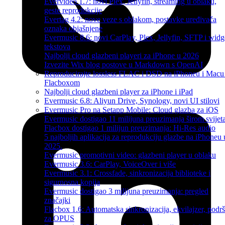
Evervideo 1.7: novi Plex, Jellyfin, streaming u oblaku,
geste reprodukcije
Evertag 4.2: nove veze s oblakom, postavke uređivača
oznaka objašnjene
Evermusic 8.6: novi CarPlay, Plex, Jellyfin, SFTP i widg
tekstova
Najbolji cloud glazbeni playeri za iPhone u 2026
Izvezite Wix blog postove u Markdown s OpenAI
Reproducirajte lossless FLAC i DSD na iPhoneu i Macu
Flacboxom
Najbolji cloud glazbeni player za iPhone i iPad
Evermusic 6.8: Aliyun Drive, Synology, novi UI stilovi
Evermusic Pro na Setapp Mobile: Cloud glazba za iOS
Evermusic dostigao 11 milijuna preuzimanja širom svijet
Flacbox dostigao 1 milijun preuzimanja: Hi-Res audio
5 najboljih aplikacija za reprodukciju glazbe na iPhoneu 
2025.
Evermusic promotivni video: glazbeni player u oblaku
Evermusic 3.6: CarPlay, VoiceOver i više
Evermusic 3.1: Crossfade, sinkronizacija biblioteke i
sigurnosna kopija
Evermusic dostigao 3 milijuna preuzimanja: pregled
značajki
Flacbox 1.6: Automatska sinkronizacija, ekvilajzer, podr
za OPUS