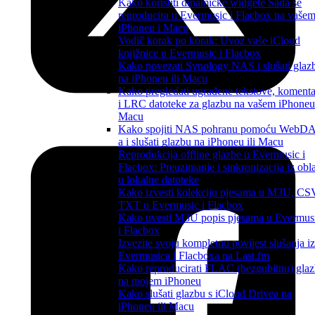
Kako koristiti dinamičke widgete Sada se
reproducira u Evermusic i Flacbox na vaše
iPhoneu i Macu
Vodič korak po korak: Uvoz vaše iCloud
knjižnice u Evermusic i Flacbox
Kako povezati Synology NAS i slušati glaz
na iPhoneu ili Macu
Kako pregledati ugrađene tekstove, komenta
i LRC datoteke za glazbu na vašem iPhoneu 
Macu
Kako spojiti NAS pohranu pomoću WebD
a i slušati glazbu na iPhoneu ili Macu
Reprodukcija offline glazbe u Evermusic i
Flacbox: Preuzimanje i sinkronizacija iz obl
u lokalne datoteke
Kako izvesti kolekciju pjesama u M3U, CS
TXT u Evermusic i Flacbox
Kako uvesti M3U popis pjesama u Evermus
i Flacbox
Izvezite svoju kompletnu povijest slušanja iz
Evermusica i Flacboxa na Last.fm
Kako reproducirati FLAC (bezgubitnu) gla
na mojem iPhoneu
Kako slušati glazbu s iCloud Drivea na
iPhoneu ili Macu