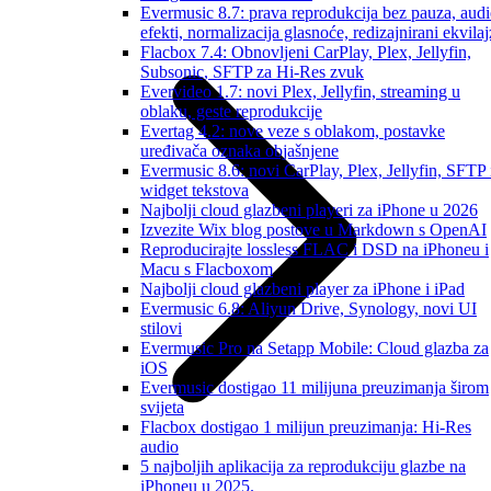
Evermusic 8.7: prava reprodukcija bez pauza, aud
efekti, normalizacija glasnoće, redizajnirani ekvilaj
Flacbox 7.4: Obnovljeni CarPlay, Plex, Jellyfin,
Subsonic, SFTP za Hi-Res zvuk
Evervideo 1.7: novi Plex, Jellyfin, streaming u
oblaku, geste reprodukcije
Evertag 4.2: nove veze s oblakom, postavke
uređivača oznaka objašnjene
Evermusic 8.6: novi CarPlay, Plex, Jellyfin, SFTP 
widget tekstova
Najbolji cloud glazbeni playeri za iPhone u 2026
Izvezite Wix blog postove u Markdown s OpenAI
Reproducirajte lossless FLAC i DSD na iPhoneu i
Macu s Flacboxom
Najbolji cloud glazbeni player za iPhone i iPad
Evermusic 6.8: Aliyun Drive, Synology, novi UI
stilovi
Evermusic Pro na Setapp Mobile: Cloud glazba za
iOS
Evermusic dostigao 11 milijuna preuzimanja širom
svijeta
Flacbox dostigao 1 milijun preuzimanja: Hi-Res
audio
5 najboljih aplikacija za reprodukciju glazbe na
iPhoneu u 2025.