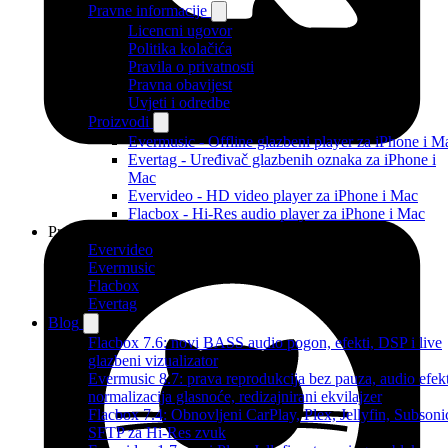
Pravne informacije
Licencni ugovor
Politika kolačića
Pravila o privatnosti
Pravna obavijest
Uvjeti i odredbe
Proizvodi
Evermusic - Offline glazbeni player za iPhone i M
Evertag - Uređivač glazbenih oznaka za iPhone i
Mac
Evervideo - HD video player za iPhone i Mac
Flacbox - Hi-Res audio player za iPhone i Mac
Proizvodi
Evervideo
Evermusic
Flacbox
Evertag
Blog
Flacbox 7.6: novi BASS audio pogon, efekti, DSP i live
glazbeni vizualizator
Evermusic 8.7: prava reprodukcija bez pauza, audio efekt
normalizacija glasnoće, redizajnirani ekvilajzer
Flacbox 7.4: Obnovljeni CarPlay, Plex, Jellyfin, Subsoni
SFTP za Hi-Res zvuk