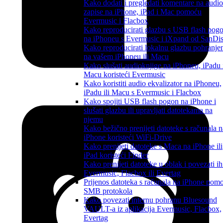
Kako dodati i pregledati komentare na audio
zapise na iPhone, iPad i Mac pomoću
Evermusic i Flacbox
Kako reproducirati glazbu s USB flash pog
na iPhoneu s Evermusic i iXpand od SanDi
Kako reproducirati lokalnu glazbu pohranje
na vašem iPhoneu ili Macu
Kako slušati audioknjige na iPhoneu, iPadu 
Macu koristeći Evermusic
Kako koristiti audio ekvalizator na iPhoneu,
iPadu ili Macu s Evermusic i Flacbox
Kako spojiti USB flash pogon na iPhone i
slušati glazbu ili upravljati datotekama na
njemu
Kako bežično prenijeti datoteke s računala n
iPhone koristeći WiFi-Drive
Kako prenijeti datoteke s Maca na iPhone ili
iPad koristeći Finder
Kako prenijeti datoteke u oblak i povezati ih
Evermusic, Flacbox ili Evertag
Prijenos datoteka s računala na iPhone pom
SMB protokola
Kako povezati internu pohranu Bluesound
VAULT-a iz aplikacija Evermusic, Flacbox,
Evertag