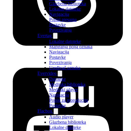
Glazbena biblioteka
Lokalne datoteke
Navigacija
Popisi pjesama
Postavke
Povezivanja
Evertag
Lokalne datoteke
Mapiranja polja oznaka
Navigacija
Postavke
Povezivanja
Uređivač oznaka
Evervideo
Datoteke
Medijska biblioteka
Medijski player
Navigacija
Popisi za reproduciju
Postavke
Flacbox
Audio player
Glazbena biblioteka
Lokalne datoteke