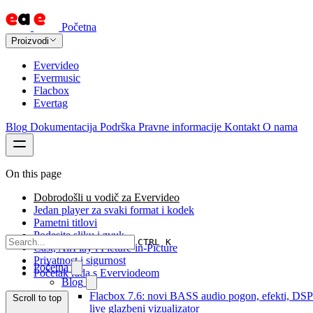
Početna
Proizvodi
Evervideo
Evermusic
Flacbox
Evertag
Blog
Dokumentacija
Podrška
Pravne informacije
Kontakt
O nama
On this page
Dobrodošli u vodič za Evervideo
Jedan player za svaki format i kodek
Pametni titlovi
Podesite sliku i zvuk
CTRL K
Cast, AirPlay i Picture-in-Picture
Privatnost i sigurnost
Početna
Početak rada s Everviodeom
Blog
Flacbox 7.6: novi BASS audio pogon, efekti, DSP
Scroll to top
live glazbeni vizualizator