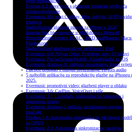
geste reprodukcije
Evertag 4.2: nove veze s oblakom, postavke uređivača
oznaka objašnjene
Evermusic 8.6: novi CarPlay, Plex, Jellyfin, SFTP i widg
tekstova
Najbolji cloud glazbeni playeri za iPhone u 2026
Izvezite Wix blog postove u Markdown s OpenAI
Reproducirajte lossless FLAC i DSD na iPhoneu i Macu
Flacboxom
Najbolji cloud glazbeni player za iPhone i iPad
Evermusic 6.8: Aliyun Drive, Synology, novi UI stilovi
Evermusic Pro na Setapp Mobile: Cloud glazba za iOS
Evermusic dostigao 11 milijuna preuzimanja širom svijet
Flacbox dostigao 1 milijun preuzimanja: Hi-Res audio
5 najboljih aplikacija za reprodukciju glazbe na iPhoneu 
2025.
Evermusic promotivni video: glazbeni player u oblaku
Evermusic 3.6: CarPlay, VoiceOver i više
Evermusic 3.1: Crossfade, sinkronizacija biblioteke i
sigurnosna kopija
Evermusic dostigao 3 milijuna preuzimanja: pregled
značajki
Flacbox 1.6: Automatska sinkronizacija, ekvilajzer, podr
za OPUS
Evermusic 2.3: Automatska sinkronizacija, pozicija