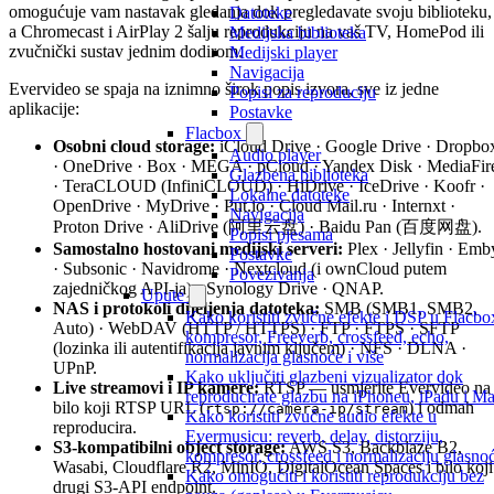
omogućuje vam nastavak gledanja dok pregledavate svoju biblioteku,
Datoteke
a Chromecast i AirPlay 2 šalju reprodukciju na vaš TV, HomePod ili
Medijska biblioteka
zvučnički sustav jednim dodirom.
Medijski player
Navigacija
Evervideo se spaja na iznimno širok popis izvora, sve iz jedne
Popisi za reproduciju
aplikacije:
Postavke
Flacbox
Osobni cloud storage:
iCloud Drive · Google Drive · Dropbo
Audio player
· OneDrive · Box · MEGA · pCloud · Yandex Disk · MediaFir
Glazbena biblioteka
· TeraCLOUD (InfiniCLOUD) · HiDrive · IceDrive · Koofr ·
Lokalne datoteke
OpenDrive · MyDrive · Put.io · Cloud Mail.ru · Internxt ·
Navigacija
Proton Drive · AliDrive (阿里云盘) · Baidu Pan (百度网盘).
Popisi pjesama
Samostalno hostovani medijski serveri:
Plex · Jellyfin · Emb
Postavke
· Subsonic · Navidrome · Nextcloud (i ownCloud putem
Povezivanja
zajedničkog API-ja) · Synology Drive · QNAP.
Upute
NAS i protokoli dijeljenja datoteka:
SMB (SMB1, SMB2,
Kako koristiti zvučne efekte i DSP u Flacbo
Auto) · WebDAV (HTTP / HTTPS) · FTP · FTPS · SFTP
kompresor, Freeverb, crossfeed, echo,
(lozinka ili autentifikacija javnim ključem) · NFS · DLNA ·
normalizacija glasnoće i više
UPnP.
Kako uključiti glazbeni vizualizator dok
Live streamovi i IP kamere:
RTSP — usmjerite Evervideo na
reproducirate glazbu na iPhoneu, iPadu i M
bilo koji RTSP URL (
) i odmah
rtsp://camera-ip/stream
Kako koristiti zvučne audio efekte u
reproducira.
Evermusicu: reverb, delay, distorziju,
S3-kompatibilni object storage:
AWS S3, Backblaze B2,
kompresor, crossfeed i normalizaciju glasno
Wasabi, Cloudflare R2, MinIO, DigitalOcean Spaces i bilo koji
Kako omogućiti i koristiti reprodukciju bez
drugi S3-API endpoint.