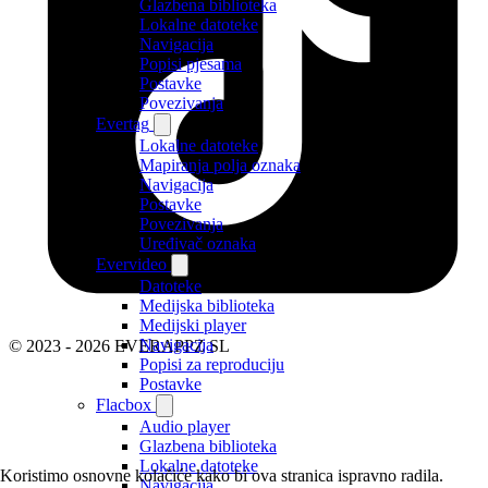
Glazbena biblioteka
Lokalne datoteke
Navigacija
Popisi pjesama
Postavke
Povezivanja
Evertag
Lokalne datoteke
Mapiranja polja oznaka
Navigacija
Postavke
Povezivanja
Uređivač oznaka
Evervideo
Datoteke
Medijska biblioteka
Medijski player
Navigacija
© 2023 - 2026 EVERAPPZ SL
Popisi za reproduciju
Postavke
Flacbox
Audio player
Glazbena biblioteka
Lokalne datoteke
Koristimo osnovne kolačiće kako bi ova stranica ispravno radila.
Navigacija