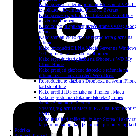
Kako povezati internu pohranu Bluesound VAUL
iz aplikacija Evermusic, Flacbox, Evertag
Kako preuzeti glazbu s YouTubea i slušati offline
glazbu na iPhoneu
Kako odspojiti aplikaciju treće strane s vašeg Goo
računa
Kako snimati video dok se reproducira glazba na
iPhoneu
Kako omogućiti DLNA Media Server na Window
10 i reproducirati glazbu na iPhoneu
Kako reproducirati glazbu na iPhoneu s WD My
Cloud Home
Kako prenijeti glazbene datoteke s računala na
iPhone bez iTunes koristeći WiFi-Drive
Reproducirajte glazbu s Dropboxa na svom iPhon
kad ste offline
Kako urediti ID3 oznake na iPhoneu i Macu
Kako reproducirati lokalne datoteke (iTunes
datoteke) na mom iPhoneu
Streamajte glazbu s Maca ili PC-a na iPhone korist
SMB
Kako instalirati aplikaciju iz App Storea ili aktivira
kupnju unutar aplikacije pomoću promotivnog ko
Podrška
Pravne informacije