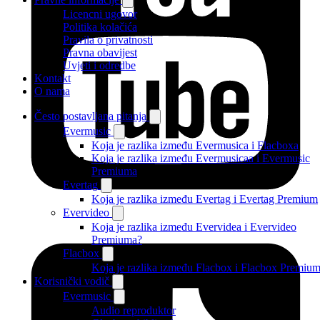
Licencni ugovor
Politika kolačića
Pravila o privatnosti
Pravna obavijest
Uvjeti i odredbe
Kontakt
O nama
Često postavljana pitanja
Evermusic
Koja je razlika između Evermusica i Flacboxa
Koja je razlika između Evermusicaa i Evermusic
Premiuma
Evertag
Koja je razlika između Evertag i Evertag Premium
Evervideo
Koja je razlika između Evervidea i Evervideo
Premiuma?
Flacbox
Koja je razlika između Flacbox i Flacbox Premiu
Korisnički vodič
Evermusic
Audio reproduktor