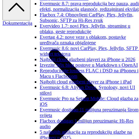
Evermusic 8.7: prava reprodukcija bez pauza, aud
efekti, normalizacija glasnoće, redizajnirani ekvilaj
Flacbox 7.4: Obnovljeni CarPlay, Plex, Jellyfin,
Subsonic, SFTP za Hi-Res zvuk
Dokumentacija
Evervideo 1.7: novi Plex, Jellyfin, streaming u
oblaku, geste reprodukcije
Evertag 4.2: nove veze s oblakom, postavke
uređivača oznaka objašnjene
Evermusic 8.6: novi CarPlay, Plex, Jellyfin, SFTP 
widget tekstova
Najbolji cloud glazbeni playeri za iPhone u 2026
Izvezite Wix blog postove u Markdown s OpenAI
Reproducirajte lossless FLAC i DSD na iPhoneu i
Macu s Flacboxom
Najbolji cloud glazbeni player za iPhone i iPad
Evermusic 6.8: Aliyun Drive, Synology, novi UI
stilovi
Evermusic Pro na Setapp Mobile: Cloud glazba za
iOS
Evermusic dostigao 11 milijuna preuzimanja širom
svijeta
Flacbox dostigao 1 milijun preuzimanja: Hi-Res
audio
5 najboljih aplikacija za reprodukciju glazbe na
iPhoneu u 2025.