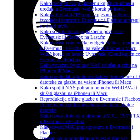
Kako prenijeti svoju glazbenu knjižnicu između
uređaja u Evermusic: vodič korak po korak
Kako arhivirati (ZIP) popise pjesama, albume,
izvođače i žanrove u Evermusic i Flacbox te prenij
na drugi uređaj
Kako scrobblati svoju glazbenu povijest iz
Evermusic ili Flacbox na Last.fm
Kako koristiti dinamičke widgete Sada se reproduc
u Evermusic i Flacbox na vašem iPhoneu i Macu
Vodič korak po korak: Uvoz vaše iCloud knjižnice
Evermusic i Flacbox
Kako povezati Synology NAS i slušati glazbu na
iPhoneu ili Macu
Kako pregledati ugrađene tekstove, komentare i 
datoteke za glazbu na vašem iPhoneu ili Macu
Kako spojiti NAS pohranu pomoću WebDAV-a i
slušati glazbu na iPhoneu ili Macu
Reprodukcija offline glazbe u Evermusic i Flacbox
Preuzimanje i sinkronizacija iz oblaka u lokalne
datoteke
Kako izvesti kolekciju pjesama u M3U, CSV i T
u Evermusic i Flacbox
Kako uvesti M3U popis pjesama u Evermusic i
Flacbox
Izvezite svoju kompletnu povijest slušanja iz