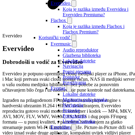
Evervideo
Koja je razlika između Evervidea i
Evervideo Premiuma?
Flacbox
Koja je razlika između Flacbox i
Flacbox Premium?
Evervideo
Korisnički vodič
Evermusic
Evervideo
Audio reproduktor
Glazbena biblioteka
Lokalne datoteke
Dobrodošli u vodič za Evervideo
Navigacija
Popisi pjesama
Evervideo je potpuno opremljeni cloud medijski player za iPhone, iP
Postavke
i Mac koji pretvara svaki cloud storage račun, NAS ili medijski server
Povezivanja
u vašu osobnu medijsku biblioteku, bez potrebe za ponovnim
Evertag
učitavanjem bilo čega i uz zadržavanje pune kontrole nad datotekama
Lokalne datoteke
Mapiranja polja oznaka
Izgrađen na prilagođenom FFmpeg-baziranom player engine s
Navigacija
hardverski ubrzanim H.264 i HEVC dekodiranjem, Evervideo
Postavke
reproducira gotovo svaki moderni kontejner i kodek — MP4, MKV,
Povezivanja
AVI, MOV, FLV, WMV, WebM, TS, M2TS i dug popis FFmpeg
Uređivač oznaka
formata — u punoj kvaliteti, s pametnim baferiranjem za glatko
Evervideo
streamanje putem Wi-Fi ili mobilne mreže. Picture-in-Picture drži vaš
video iznad svake druge aplikacije, kompaktni uvijek vidljivi player