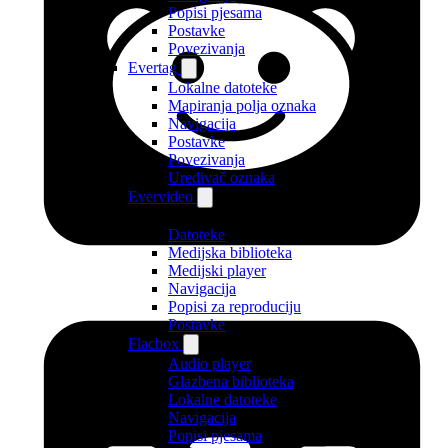
Popisi pjesama
Postavke
Povezivanja
Evertag
Lokalne datoteke
Mapiranja polja oznaka
Navigacija
Postavke
Povezivanja
Uređivač oznaka
Evervideo
Datoteke
Medijska biblioteka
Medijski player
Navigacija
Popisi za reproduciju
Postavke
Flacbox
Audio player
Glazbena biblioteka
Lokalne datoteke
Navigacija
Popisi pjesama