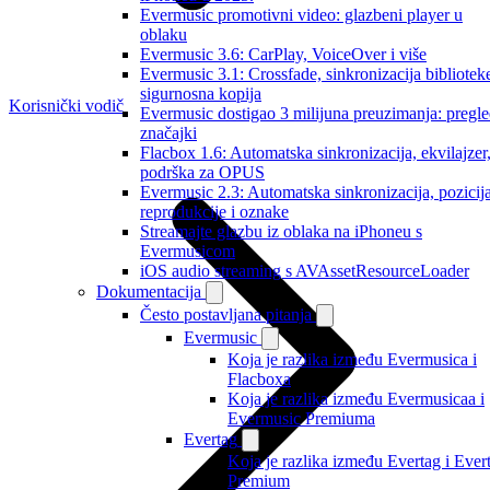
Evermusic promotivni video: glazbeni player u
oblaku
Evermusic 3.6: CarPlay, VoiceOver i više
Evermusic 3.1: Crossfade, sinkronizacija biblioteke
sigurnosna kopija
Korisnički vodič
Evermusic dostigao 3 milijuna preuzimanja: pregl
značajki
Flacbox 1.6: Automatska sinkronizacija, ekvilajzer
podrška za OPUS
Evermusic 2.3: Automatska sinkronizacija, pozicij
reprodukcije i oznake
Streamajte glazbu iz oblaka na iPhoneu s
Evermusicom
iOS audio streaming s AVAssetResourceLoader
Dokumentacija
Često postavljana pitanja
Evermusic
Koja je razlika između Evermusica i
Flacboxa
Koja je razlika između Evermusicaa i
Evermusic Premiuma
Evertag
Koja je razlika između Evertag i Ever
Premium