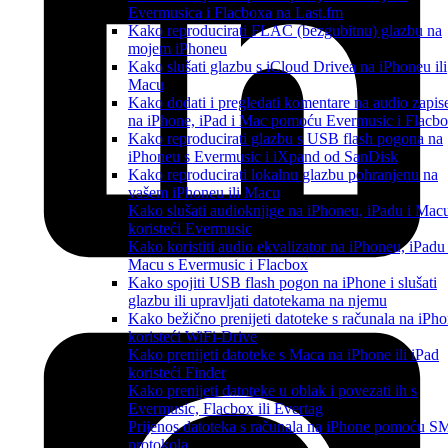
Evermusica i Flacboxa na Last.fm
Kako reproducirati FLAC (bezgubitnu) glazbu na
mojem iPhoneu
Kako slušati glazbu s iCloud Drivea na iPhoneu ili
Macu
Kako dodati i pregledati komentare na audio zapis
na iPhone, iPad i Mac pomoću Evermusic i Flacb
Kako reproducirati glazbu s USB flash pogona na
iPhoneu s Evermusic i iXpand od SanDisk
Kako reproducirati lokalnu glazbu pohranjenu na
vašem iPhoneu ili Macu
Kako slušati audioknjige na iPhoneu, iPadu i Mac
koristeći Evermusic
Kako koristiti audio ekvalizator na iPhoneu, iPadu 
Macu s Evermusic i Flacbox
Kako spojiti USB flash pogon na iPhone i slušati
glazbu ili upravljati datotekama na njemu
Kako bežično prenijeti datoteke s računala na iPh
koristeći WiFi-Drive
Kako prenijeti datoteke s Maca na iPhone ili iPad
koristeći Finder
Kako prenijeti datoteke u oblak i povezati ih s
Evermusic, Flacbox ili Evertag
Prijenos datoteka s računala na iPhone pomoću 
protokola