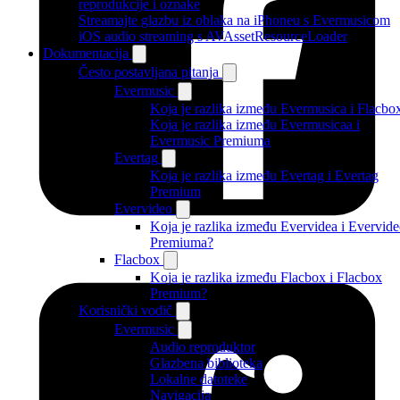
reprodukcije i oznake
Streamajte glazbu iz oblaka na iPhoneu s Evermusicom
iOS audio streaming s AVAssetResourceLoader
Dokumentacija
Često postavljana pitanja
Evermusic
Koja je razlika između Evermusica i Flacbo
Koja je razlika između Evermusicaa i
Evermusic Premiuma
Evertag
Koja je razlika između Evertag i Evertag
Premium
Evervideo
Koja je razlika između Evervidea i Evervid
Premiuma?
Flacbox
Koja je razlika između Flacbox i Flacbox
Premium?
Korisnički vodič
Evermusic
Audio reproduktor
Glazbena biblioteka
Lokalne datoteke
Navigacija