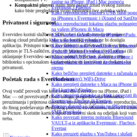
zapise na iPhone, iPad i Mac pomoću
Kompaktni player:
stalni mini player iznad svakog zaslona
Evermusic i Flacbox
kako biste pregledavali svoju biblioteku bez gubitka videa.
Kako reproducirati glazbu s USB flash pog
na iPhoneu s Evermusic i iXpand od SanDi
Privatnost i sigurnost
Kako reproducirati lokalnu glazbu pohranje
na vašem iPhoneu ili Macu
Evervideo koristi službene SDK-ove i OAuth-temeljene prijave
Kako slušati audioknjige na iPhoneu, iPadu 
svakog cloud pružatelja kako vaša lozinka nikada ne bi dostigla
Macu koristeći Evermusic
aplikaciju. Pristupni tokeni žive šifrirani u iOS/macOS Keychain, sva
Kako koristiti audio ekvalizator na iPhoneu,
prijenos je TLS-zaštićen, a opoziv pristupa s vašeg cloud računa (ili
iPadu ili Macu s Evermusic i Flacbox
uklanjanje Evervideo s uređaja) odmah briše sve. Zaštitite svoju
Kako spojiti USB flash pogon na iPhone i
biblioteku s opcionalom 4-znamenkastom lozinkom za dodatni sloj
slušati glazbu ili upravljati datotekama na
privatnosti.
njemu
Kako bežično prenijeti datoteke s računala n
Početak rada s Everviodeom
iPhone koristeći WiFi-Drive
Kako prenijeti datoteke s Maca na iPhone ili
iPad koristeći Finder
Ovaj vodič provodi vas kroz svaki dio Evervideo na iPhone, iPad i
Kako prenijeti datoteke u oblak i povezati ih
Mac — od povezivanja cloud usluga, pregledavanja biblioteke,
Evermusic, Flacbox ili Evertag
preuzimanja i prijenosa datoteka, upravljanja popisima za reproduciju,
Prijenos datoteka s računala na iPhone pom
do finog podešavanja medijskog playera, ekvalizatora, titlova i Picture
SMB protokola
in-Picture. Koristite kartice ispod za izravni skok na odjeljak koji vam
Kako povezati internu pohranu Bluesound
treba.
VAULT-a iz aplikacija Evermusic, Flacbox,
Evertag
Kako preuzeti glazbu s YouTubea i slušati