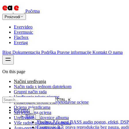
Početna
Proizvodi
Evervideo
Evermusic
Flacbox
Evertag
Blog
Dokumentacija
Podrška
Pravne informacije
Kontakt
O nama
On this page
Načini uređivanja
Način rada s jednom datotekom
Grupni način rada
Uređivanje teksta pjesme
CTRL K
Postavljanje ocjene i savjetodavne ocjene
Ocjena zvjezdicama
Početna
Savjetodavna ocjena
Blog
Uređivanje naslovnice albuma
Flacbox 7.6: novi BASS audio pogon, efekti, DSP i
Više radnji u Uređivaču oznaka
Evermusic 8.7: prava reprodukcija bez pauza, audio 
Auto-pretraži audio oznake