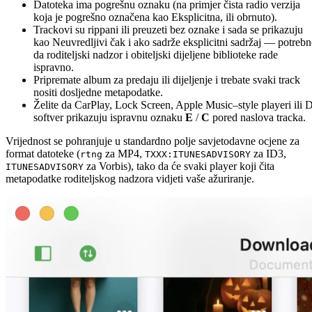
Datoteka ima pogrešnu oznaku (na primjer čista radio verzija
koja je pogrešno označena kao Eksplicitna, ili obrnuto).
Trackovi su rippani ili preuzeti bez oznake i sada se prikazuju
kao Neuvredljivi čak i ako sadrže eksplicitni sadržaj — potreb
da roditeljski nadzor i obiteljski dijeljene biblioteke rade
ispravno.
Pripremate album za predaju ili dijeljenje i trebate svaki track
nositi dosljedne metapodatke.
Želite da CarPlay, Lock Screen, Apple Music–style playeri ili 
softver prikazuju ispravnu oznaku
E
/
C
pored naslova tracka.
Vrijednost se pohranjuje u standardno polje savjetodavne ocjene za
format datoteke (
za MP4,
za ID3,
rtng
TXXX:ITUNESADVISORY
za Vorbis), tako da će svaki player koji čita
ITUNESADVISORY
metapodatke roditeljskog nadzora vidjeti vaše ažuriranje.