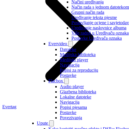
Načini uređivanja
Način rada s jednom datotekom
Grupni način rada
Uređivanje teksta pjesme
Postavljanje ocjene i savjetoda
Uređivanje naslovnice albuma
Više radnji u Uređivaču oznaka
Postavke Uređivača oznaka
Evervideo
Datoteke
Medijska biblioteka
Medijski player
Navigacija
Popisi za reproduciju
Postavke
Flacbox
Audio player
Glazbena biblioteka
Lokalne datoteke
Navigacija
Evertag
Popisi pjesama
Postavke
Povezivanja
Upute
Kako koristiti zvučne efekte i DSP u Flacbox