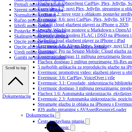
Flacbox 7.4: Obnovljeni CarPlay, Plex, Jellyfin,
Pretraži naslovnicu albuma
Evervideo 1.7: novi Plex, Jellyfin, streaming u obl
Spremi naslovnicu albuma
Evertag 4.2: nove veze s oblakom, postavke uređi
Normaliziraj kodiranje
Evermusic 8.6: novi CarPlay, Plex, Jellyfin, SFTP 
Ručno pretraži oznake
Najbolji cloud glazbeni playeri za iPhone u 2026
Izbriši audio oznake
Izvezite Wix blog postove u Markdown s OpenAI
Postavke Uređivača oznaka
Reproducirajte lossless FLAC i DSD na iPhoneu 
Skaliranje naslovnice albuma
Najbolji cloud glazbeni player za iPhone i iPad
Opcije pohrane oznaka
Evermusic 6.8: Aliyun Drive, Synology, novi UI st
Opcije ažuriranja metapodataka datoteka u oblaku
Evermusic Pro na Setapp Mobile: Cloud glazba za
Uredi online datoteke
Evermusic dostigao 11 milijuna preuzimanja širom 
Gumbi na glavnom zaslonu
Flacbox dostigao 1 milijun preuzimanja: Hi-Res a
5 najboljih aplikacija za reprodukciju glazbe na i
Scroll to top
Evermusic promotivni video: glazbeni player u ob
Evermusic 3.6: CarPlay, VoiceOver i više
Evermusic 3.1: Crossfade, sinkronizacija bibliotek
Evermusic dostigao 3 milijuna preuzimanja: pregle
Flacbox 1.6: Automatska sinkronizacija, ekvilajz
Dokumentacija
Evermusic 2.3: Automatska sinkronizacija, pozicij
Streamajte glazbu iz oblaka na iPhoneu s Evermu
iOS audio streaming s AVAssetResourceLoader
Dokumentacija
Često postavljana pitanja
Evermusic