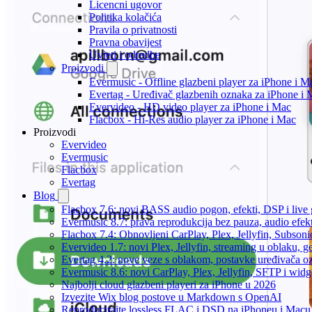
Licencni ugovor
Politika kolačića
Pravila o privatnosti
Pravna obavijest
Uvjeti i odredbe
Proizvodi
Evermusic - Offline glazbeni player za iPhone i M
Evertag - Uređivač glazbenih oznaka za iPhone i 
Evervideo - HD video player za iPhone i Mac
Flacbox - Hi-Res audio player za iPhone i Mac
Proizvodi
Evervideo
Evermusic
Flacbox
Evertag
Blog
Flacbox 7.6: novi BASS audio pogon, efekti, DSP i live g
Evermusic 8.7: prava reprodukcija bez pauza, audio efekti
Flacbox 7.4: Obnovljeni CarPlay, Plex, Jellyfin, Subson
Evervideo 1.7: novi Plex, Jellyfin, streaming u oblaku, g
Evertag 4.2: nove veze s oblakom, postavke uređivača o
Evermusic 8.6: novi CarPlay, Plex, Jellyfin, SFTP i widg
Najbolji cloud glazbeni playeri za iPhone u 2026
Izvezite Wix blog postove u Markdown s OpenAI
Reproducirajte lossless FLAC i DSD na iPhoneu i Macu