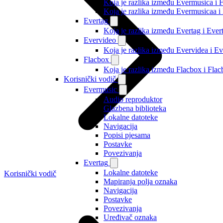
Koja je razlika između Evermusica i 
Koja je razlika između Evermusicaa 
Evertag
Koja je razlika između Evertag i Eve
Evervideo
Koja je razlika između Evervidea i 
Flacbox
Koja je razlika između Flacbox i Fl
Korisnički vodič
Evermusic
Audio reproduktor
Glazbena biblioteka
Lokalne datoteke
Navigacija
Popisi pjesama
Postavke
Povezivanja
Evertag
Lokalne datoteke
Korisnički vodič
Mapiranja polja oznaka
Navigacija
Postavke
Povezivanja
Uređivač oznaka