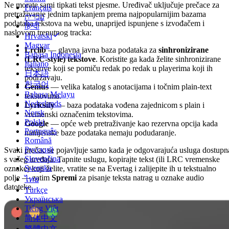
Ne morate sami tipkati tekst pjesme. Uređivač uključuje prečace za
Français
pretraživanje jednim tapkanjem prema najpopularnijim bazama
עברית
podataka tekstova na webu, unaprijed ispunjene s izvođačem i
हिन्दी
naslovom trenutnog tracka:
Hrvatski
Magyar
Lrclib
— glavna javna baza podataka za
sinhronizirane
Bahasa Indonesia
(LRC-style) tekstove
. Koristite ga kada želite sinhronizirane
Italiano
tekstove koji se pomiču redak po redak u playerima koji ih
日本語
podržavaju.
한국어
Genius
— velika katalog s anotacijama i točnim plain-text
Bahasa Melayu
tekstovima.
Nederlands
Lyricsify
— baza podataka vođena zajednicom s plain i
Norsk
vremenski označenim tekstovima.
Polski
Google
— opće web pretraživanje kao rezervna opcija kada
Português
namjenske baze podataka nemaju podudaranje.
Română
Русский
Svaki prečac se pojavljuje samo kada je odgovarajuća usluga dostupn
Slovenčina
s vašeg uređaja. Tapnite uslugu, kopirajte tekst (ili LRC vremenske
Svenska
oznake) koji želite, vratite se na Evertag i zalijepite ih u tekstualno
polje — zatim
Spremi
za pisanje teksta natrag u oznake audio
ไทย
datoteke.
Türkçe
Українська
Tiếng Việt
简体中文
繁體中文