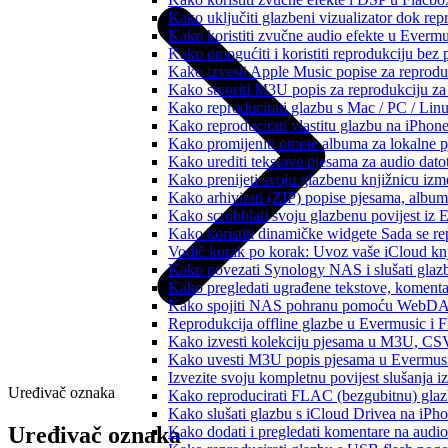
Kako uključiti glazbeni vizualizator dok re
Kako koristiti zvučne audio efekte u Evermus
Kako omogućiti i koristiti reprodukciju bez
Kako izvesti Apple Music popise za reprodu
Kako stvoriti M3U popis za reprodukciju za 
Kako reproducirati glazbu s Mac / PC / Lin
Kako reproducirati vlastitu glazbu na iPhon
Kako promijeniti omote albuma za lokalne pj
Kako urediti tekstove pjesama za audio dat
Kako prenijeti svoju glazbenu knjižnicu iz
Kako arhivirati (ZIP) popise pjesama, albume
Kako scrobblati svoju glazbenu povijest iz 
Kako koristiti dinamičke widgete Sada se r
Vodič korak po korak: Uvoz vaše iCloud knj
Kako povezati Synology NAS i slušati glaz
Kako pregledati ugrađene tekstove, komenta
Kako spojiti NAS pohranu pomoću WebDAV-a
Reprodukcija offline glazbe u Evermusic i Fl
Kako izvesti kolekciju pjesama u M3U, CS
Kako uvesti M3U popis pjesama u Evermusi
Izvezite svoju kompletnu povijest slušanja 
Uređivač oznaka
Kako reproducirati FLAC (bezgubitnu) gla
Kako slušati glazbu s iCloud Drivea na iPh
Uređivač oznaka
Kako dodati i pregledati komentare na audi