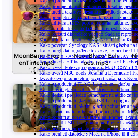
Kako reproducirati vlastitu glazbu na iPhoneu kori
Kako promijeniti omote albuma za lokalne pjesme n
Kako urediti tekstove pjesama za audio datoteke 
Kako prenijeti svoju glazbenu knjižnicu između u
Kako arhivirati (ZIP) popise pjesama, albume, izvo
Kako scrobblati svoju glazbenu povijest iz Evermus
Kako koristiti dinamičke widgete Sada se reprodu
Vodič korak po korak: Uvoz vaše iCloud knjižnice
Kako povezati Synology NAS i slušati glazbu na 
Kako pregledati ugrađene tekstove, komentare i L
Kako spojiti NAS pohranu pomoću WebDAV-a i slu
Reprodukcija offline glazbe u Evermusic i Flacbox:
Kako izvesti kolekciju pjesama u M3U, CSV i TX
Kako uvesti M3U popis pjesama u Evermusic i Fl
Izvezite svoju kompletnu povijest slušanja iz Ever
Kako reproducirati FLAC (bezgubitnu) glazbu na
Kako slušati glazbu s iCloud Drivea na iPhoneu il
Kako dodati i pregledati komentare na audio zapi
Kako reproducirati glazbu s USB flash pogona na
Kako reproducirati lokalnu glazbu pohranjenu na 
Kako slušati audioknjige na iPhoneu, iPadu i Mac
Kako koristiti audio ekvalizator na iPhoneu, iPadu
Kako spojiti USB flash pogon na iPhone i slušati g
Kako bežično prenijeti datoteke s računala na iPho
Kako prenijeti datoteke s Maca na iPhone ili iPad k