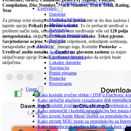
Postavke Uređivača oznaka
Compilation, Disc Number, Track Number, Track Total, Rating,
Evervideo
Year
Datoteke
Medijska biblioteka
Za pristup svim dostupnim oznakama, pomaknite se do dna zaslona i
Medijski player
tapnite opciju
Prikaži proširene oznake
. To će prebaciti uređivač u
Navigacija
prošireni način rada, omogućujući vam uređivanje više od
120 polja
Popisi za reproduciju
metapodataka
, uključujući
MusicBrainz oznake
,
Tekst pjesme
,
Postavke
Savjetodavne ocjene
, replay-gain vrijednosti, redoslijede sortiranja,
Flacbox
metapodatke podcastova i još mnogo toga. Koristite
Postavke →
Audio player
Uređivač audio oznaka → Gumbi na glavnom zaslonu
za trajno
Glazbena biblioteka
uključivanje opcije Prikaži proširene oznake tako da uvijek bude
Lokalne datoteke
uključena.
Navigacija
Popisi pjesama
Postavke
Povezivanja
Upute
Kako koristiti zvučne efekte i DSP u Flacboxu: kom
Kako uključiti glazbeni vizualizator dok reproduc
Kako koristiti zvučne audio efekte u Evermusicu: re
Kako omogućiti i koristiti reprodukciju bez pauza
Kako izvesti Apple Music popise za reprodukciju i
Kako stvoriti M3U popis za reprodukciju za Intern
Kako reproducirati glazbu s Mac / PC / Linux / N