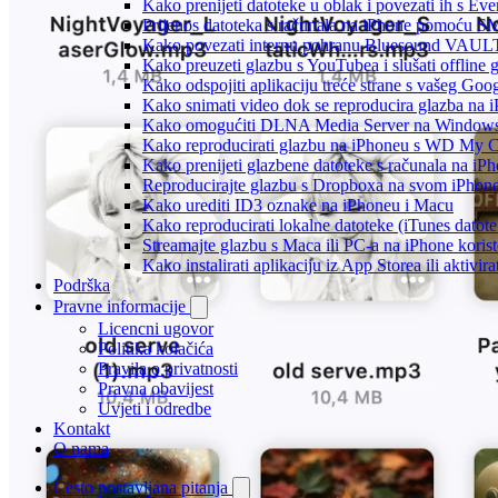
Kako prenijeti datoteke u oblak i povezati ih s Eve
Prijenos datoteka s računala na iPhone pomoću S
Kako povezati internu pohranu Bluesound VAULT-a
Kako preuzeti glazbu s YouTubea i slušati offline
Kako odspojiti aplikaciju treće strane s vašeg Goo
Kako snimati video dok se reproducira glazba na 
Kako omogućiti DLNA Media Server na Windows 10
Kako reproducirati glazbu na iPhoneu s WD My
Kako prenijeti glazbene datoteke s računala na iP
Reproducirajte glazbu s Dropboxa na svom iPhoneu
Kako urediti ID3 oznake na iPhoneu i Macu
Kako reproducirati lokalne datoteke (iTunes dato
Streamajte glazbu s Maca ili PC-a na iPhone kori
Kako instalirati aplikaciju iz App Storea ili aktiv
Podrška
Pravne informacije
Licencni ugovor
Politika kolačića
Pravila o privatnosti
Pravna obavijest
Uvjeti i odredbe
Kontakt
O nama
Često postavljana pitanja