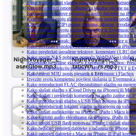
Kako reproducirati vlastitu glazbu na iPhoneu koristeći 
Kako promijeniti omote albuma za lokalne pjesme na Spot
Kako urediti tekstove pjesama za audio datoteke na iPh
Kako prenijeti svoju glazbenu knjižnicu između uređaja
Kako arhivirati (ZIP) popise pjesama, albume, izvođače i
Kako scrobblati svoju glazbenu povijest iz Evermusic ili
Kako koristiti dinamičke widgete Sada se reproducira u
Vodič korak po korak: Uvoz vaše iCloud knjižnice u Eve
Kako povezati Synology NAS i slušati glazbu na iPhone
Kako pregledati ugrađene tekstove, komentare i LRC dat
Kako spojiti NAS pohranu pomoću WebDAV-a i slušati g
Reprodukcija offline glazbe u Evermusic i Flacbox: Preuz
Kako izvesti kolekciju pjesama u M3U, CSV i TXT u Ev
Kako uvesti M3U popis pjesama u Evermusic i Flacbox
Izvezite svoju kompletnu povijest slušanja iz Evermusica
Kako reproducirati FLAC (bezgubitnu) glazbu na moje
Kako slušati glazbu s iCloud Drivea na iPhoneu ili Macu
Kako dodati i pregledati komentare na audio zapise na 
Kako reproducirati glazbu s USB flash pogona na iPhon
Kako reproducirati lokalnu glazbu pohranjenu na vašem 
Kako slušati audioknjige na iPhoneu, iPadu i Macu koris
Kako koristiti audio ekvalizator na iPhoneu, iPadu ili M
Kako spojiti USB flash pogon na iPhone i slušati glazbu 
Kako bežično prenijeti datoteke s računala na iPhone kor
Kako prenijeti datoteke s Maca na iPhone ili iPad koriste