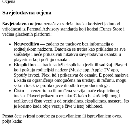
Ocjena
Savjetodavna ocjena
Savjetodavna ocjena
označava sadržaj tracka koristeći jednu od
vrijednosti iz Parental Advisory standarda koji koristi iTunes Store i
većina glazbenih platformi:
Neuvredljivo
— zadano za trackove bez informacija o
roditeljskom nadzoru. Datoteka se tretira kao prikladna za sve
slušatelje i neće prikazivati nikakvu savjetodavnu oznaku u
playerima koji poštuju oznaku.
Eksplicitno
— track sadrži eksplicitan jezik ili sadržaj. Playeri
koji poštuju roditeljski nadzor (Music app, Apple TV app,
Spotify izvozi, Plex, itd.) prikazivat će oznaku
E
pored naslova
i, kada su ograničenja omogućena na uređaju ili računu, mogu
sakriti track iz profila djece ili odbiti reproducirati ga.
Čisto
— cenzurirana ili uređena verzija inače eksplicitnog
tracka. Playeri prikazuju oznaku
C
kako bi slušatelji mogli
razlikovati čistu verziju od originalnog eksplicitnog mastera, što
je korisno kada obje verzije žive u istoj biblioteci.
Postat ćete svjesni potrebe za postavljanjem ili ispravljanjem ovog
polja kada: