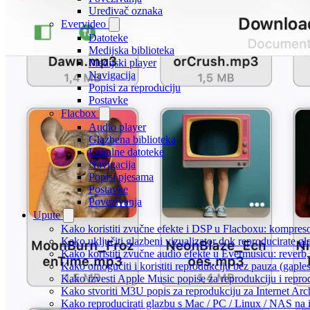
Uređivač oznaka
Evervideo
Datoteke
Medijska biblioteka
Medijski player
Navigacija
Popisi za reproduciju
Postavke
Flacbox
Audio player
Glazbena biblioteka
Lokalne datoteke
Navigacija
Popisi pjesama
Postavke
Povezivanja
Upute
Kako koristiti zvučne efekte i DSP u Flacboxu: kompresor
Kako uključiti glazbeni vizualizator dok reproducirate g
Kako koristiti zvučne audio efekte u Evermusicu: reverb, 
Kako omogućiti i koristiti reprodukciju bez pauza (gapl
Kako izvesti Apple Music popise za reprodukciju i repro
Kako stvoriti M3U popis za reprodukciju za Internet Arc
Kako reproducirati glazbu s Mac / PC / Linux / NAS na 