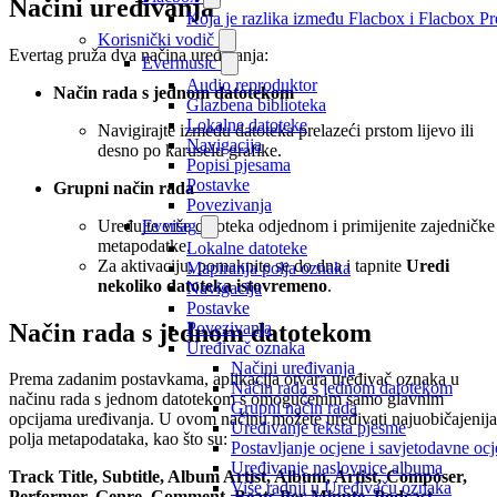
Načini uređivanja
Koja je razlika između Flacbox i Flacbox 
Korisnički vodič
Evertag pruža dva načina uređivanja:
Evermusic
Audio reproduktor
Način rada s jednom datotekom
Glazbena biblioteka
Lokalne datoteke
Navigirajte između datoteka prelazeći prstom lijevo ili
Navigacija
desno po karuselu grafike.
Popisi pjesama
Postavke
Grupni način rada
Povezivanja
Uređujte više datoteka odjednom i primijenite zajedničke
Evertag
metapodatke.
Lokalne datoteke
Za aktivaciju, pomaknite se do dna i tapnite
Uredi
Mapiranja polja oznaka
nekoliko datoteka istovremeno
.
Navigacija
Postavke
Način rada s jednom datotekom
Povezivanja
Uređivač oznaka
Načini uređivanja
Prema zadanim postavkama, aplikacija otvara uređivač oznaka u
Način rada s jednom datotekom
načinu rada s jednom datotekom s omogućenim samo glavnim
Grupni način rada
opcijama uređivanja. U ovom načinu možete uređivati najuobičajenija
Uređivanje teksta pjesme
polja metapodataka, kao što su:
Postavljanje ocjene i savjetodavne oc
Uređivanje naslovnice albuma
Track Title, Subtitle, Album Artist, Album, Artist, Composer,
Više radnji u Uređivaču oznaka
Performer, Genre, Comment, Beats Per Minute, Podcast,