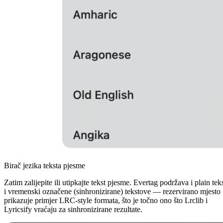
Birač jezika teksta pjesme
Zatim zalijepite ili utipkajte tekst pjesme. Evertag podržava i plain tek
i vremenski označene (sinhronizirane) tekstove — rezervirano mjesto
prikazuje primjer LRC-style formata, što je točno ono što Lrclib i
Lyricsify vraćaju za sinhronizirane rezultate.