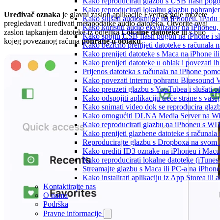
Kako reproducirati glazbu s USB flash pog
Kako reproducirati lokalnu glazbu pohranje
Uređivač oznaka
je glavni zaslon aplikacije Evertag gdje možete
Kako slušati audioknjige na iPhoneu, iPadu
pregledavati i uređivati metapodatke audio datoteka. Otvorite ovaj
Kako koristiti audio ekvalizator na iPhoneu
zaslon tapkanjem datoteke iz odjeljka
Lokalne datoteke
ili s bilo
Kako spojiti USB flash pogon na iPhone i slu
kojeg povezanog računa
pohrane u oblaku
.
Kako bežično prenijeti datoteke s računala 
Kako prenijeti datoteke s Maca na iPhone ili
Kako prenijeti datoteke u oblak i povezati i
Prijenos datoteka s računala na iPhone po
Kako povezati internu pohranu Bluesound V
Kako preuzeti glazbu s YouTubea i slušati o
Kako odspojiti aplikaciju treće strane s vaš
Kako snimati video dok se reproducira glaz
Kako omogućiti DLNA Media Server na Wind
Kako reproducirati glazbu na iPhoneu s 
Kako prenijeti glazbene datoteke s računala
Reproducirajte glazbu s Dropboxa na svom i
Kako urediti ID3 oznake na iPhoneu i Macu
Kako reproducirati lokalne datoteke (iTune
Streamajte glazbu s Maca ili PC-a na iPhon
Kako instalirati aplikaciju iz App Storea il
Kontaktirajte nas
O nama
Podrška
Pravne informacije