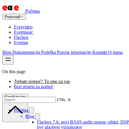
Početna
Proizvodi
Evervideo
Evermusic
Flacbox
Evertag
Blog
Dokumentacija
Podrška
Pravne informacije
Kontakt
O nama
On this page
Trebate pomoć? Tu smo za vas
Brzi resursi za pomoć
Scroll to top
CTRL K
Početna
Blog
Flacbox 7.6: novi BASS audio pogon, efekti, DSP
live glazbeni vizualizator