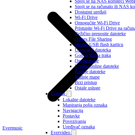
Spoji se na NAS koristeći W
Spoji se na računalo ili NAS 
Dostupni uređaji
Wi-Fi Drive
Omogućite Wi-Fi Drive
Pristupite Wi-Fi Drive na račun
Bežično prenosite datoteke
iTunes File Sharing
Spojite USB flash karticu
Upravitelj datoteka
Gornja alatna traka
Opcije mape
Uredite online datoteke
Radnje datoteke
Radnje mape
Brzi pristup
Ostale usluge
Evertag
Lokalne datoteke
Mapiranja polja oznaka
Navigacija
Postavke
Povezivanja
Uređivač oznaka
Evermusic
Evervideo