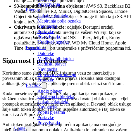
čitanje — reprodukcija i preuzimanje).
Povezivanja
S3-kompatibilna pohrana objekata:
AWS S3, Backblaze B2
Evertag
Wasabi, Cloudflare R2, MinIO, DigitalOcean Spaces, Linode
Lokalne datoteke
Object Storage, IBM Cloud Object Storage ili bilo koja S3-API
Mapiranja polja oznaka
krajnja točka.
Navigacija
Otkrivanje lokalne mreže:
odjeljak Dostupni uređaji
Postavke
automatski popisuje svaki uređaj na vašem Wi-Fiju koji se
Povezivanja
oglašava putem Bonjour / mDNS — Plex, Jellyfin, Emby
Uređivač oznaka
poslužitelje, Synology, QNAP, WD My Cloud Home, Apple
Evervideo
Time Capsule, AirPort usmjernike s pričvršćenim pogonima itd.
Datoteke
Medijska biblioteka
Sigurnost i privatnost
Medijski player
Navigacija
Koristimo samo službeni SDK i sigurnu vezu za interakciju s
Popisi za reproduciju
povezanim oblak uslugama. Vaša prijava i lozinka nisu dostupni
Postavke
aplikaciji. Svi zahtjevi iz aplikacije prema oblak usluzi su šifrirani.
Flacbox
Audio player
Kada unesete svoju prijavu i lozinku, aplikacija vam prikazuje
Glazbena biblioteka
službenu stranicu autorizacije koju pruža davatelj oblak usluge i cijeli
Lokalne datoteke
postupak autorizacije odvija se izvan aplikacije. Davatelj oblak usluge
Navigacija
šalje auth token aplikaciji nakon uspješne autorizacije i taj token se
Popisi pjesama
koristi za API pozive.
Postavke
Povezivanja
Auth-token je digitalni ključ koji trećim aplikacijama omogućuje
Upute
interakciju s pohranom u oblaku. Auth-token je pohranjen na vašem