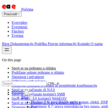
Početna
Proizvodi
Evervideo
Evermusic
Flacbox
Evertag
Blog
Dokumentacija
Podrška
Pravne informacije
Kontakt
O nama
On this page
Spoji se na pohranu u oblaku
Podržane usluge pohrane u oblaku
Sigurnost i privatnost
Odbijanje auth-tokena
CTRL K
Odspojite pohranu u oblaku ili promijenite konfiguraciju
Spoji se na računalo ili NAS
Početna
Spoji se na računalo koristeći SMB
Blog
Spoji se na NAS koristeći WebDAV
Flacbox 7.6: novi BASS audio pogon, efekti, DSP i
Spoji se na računalo ili NAS koristeći DLNA
Evermusic 8.7: prava reprodukcija bez pauza, audio 
Dostupni uređaji