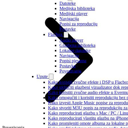
Datoteke
Medijska biblioteka
Medijski player
Navigacija
Popisi za reproduciju
Postavke
Flacbox
Audio player
Glazbena biblioteka
Lokalne datoteke
Navigacija
Popisi pjesama
Postavke
Povezivanja
Upute
Kako koristiti zvučne efekte i DSP u Flacbox
Kako uključiti glazbeni vizualizator dok re
Kako koristiti zvučne audio efekte u Evermus
Kako omogućiti i koristiti reprodukciju bez
Kako izvesti Apple Music popise za reprodu
Kako stvoriti M3U popis za reprodukciju za 
Kako reproducirati glazbu s Mac / PC / Lin
Kako reproducirati vlastitu glazbu na iPhon
Kako promijeniti omote albuma za lokalne pj
Povezivanja