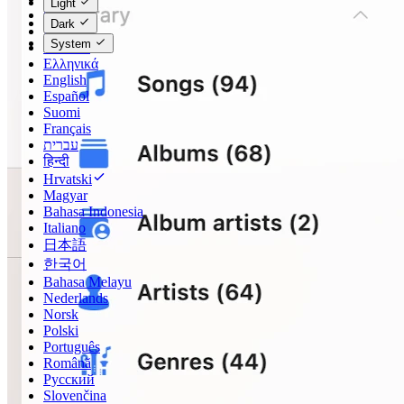
Light
Čeština
Dark
Dansk
System
Deutsch
Ελληνικά
English
Español
Suomi
Français
עברית
हिन्दी
Hrvatski
Magyar
Bahasa Indonesia
Italiano
日本語
한국어
Bahasa Melayu
Nederlands
Norsk
Polski
Português
Română
Русский
Slovenčina