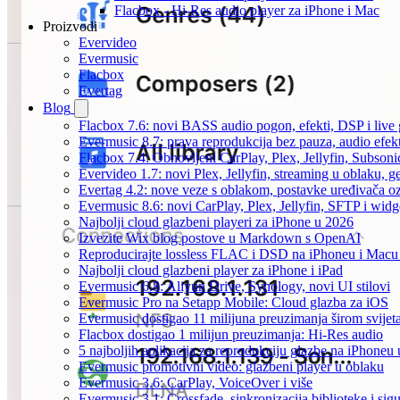
Flacbox - Hi-Res audio player za iPhone i Mac
Proizvodi
Evervideo
Evermusic
Flacbox
Evertag
Blog
Flacbox 7.6: novi BASS audio pogon, efekti, DSP i live g
Evermusic 8.7: prava reprodukcija bez pauza, audio efekti
Flacbox 7.4: Obnovljeni CarPlay, Plex, Jellyfin, Subson
Evervideo 1.7: novi Plex, Jellyfin, streaming u oblaku, g
Evertag 4.2: nove veze s oblakom, postavke uređivača o
Evermusic 8.6: novi CarPlay, Plex, Jellyfin, SFTP i widg
Najbolji cloud glazbeni playeri za iPhone u 2026
Izvezite Wix blog postove u Markdown s OpenAI
Reproducirajte lossless FLAC i DSD na iPhoneu i Macu
Najbolji cloud glazbeni player za iPhone i iPad
Evermusic 6.8: Aliyun Drive, Synology, novi UI stilovi
Evermusic Pro na Setapp Mobile: Cloud glazba za iOS
Evermusic dostigao 11 milijuna preuzimanja širom svijet
Flacbox dostigao 1 milijun preuzimanja: Hi-Res audio
5 najboljih aplikacija za reprodukciju glazbe na iPhoneu
Evermusic promotivni video: glazbeni player u oblaku
Evermusic 3.6: CarPlay, VoiceOver i više
Evermusic 3.1: Crossfade, sinkronizacija biblioteke i sig