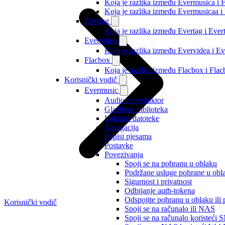
Koja je razlika između Evermusica i 
Koja je razlika između Evermusicaa 
Evertag
Koja je razlika između Evertag i Eve
Evervideo
Koja je razlika između Evervidea i 
Flacbox
Koja je razlika između Flacbox i Fl
Korisnički vodič
Evermusic
Audio reproduktor
Glazbena biblioteka
Lokalne datoteke
Navigacija
Popisi pjesama
Postavke
Povezivanja
Spoji se na pohranu u oblaku
Podržane usluge pohrane u obl
Sigurnost i privatnost
Odbijanje auth-tokena
Odspojite pohranu u oblaku ili 
Korisnički vodič
Spoji se na računalo ili NAS
Spoji se na računalo koristeći