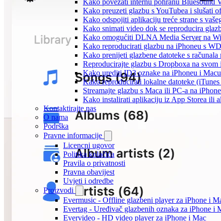
Kako povezati internu pohranu Bluesound V
Kako preuzeti glazbu s YouTubea i slušati o
Kako odspojiti aplikaciju treće strane s vaš
Kako snimati video dok se reproducira glaz
Kako omogućiti DLNA Media Server na Wind
Kako reproducirati glazbu na iPhoneu s 
Kako prenijeti glazbene datoteke s računala
Reproducirajte glazbu s Dropboxa na svom i
Kako urediti ID3 oznake na iPhoneu i Macu
Kako reproducirati lokalne datoteke (iTune
Streamajte glazbu s Maca ili PC-a na iPhon
Kako instalirati aplikaciju iz App Storea il
Kontaktirajte nas
O nama
Podrška
Pravne informacije
Licencni ugovor
Politika kolačića
Pravila o privatnosti
Pravna obavijest
Uvjeti i odredbe
Proizvodi
Evermusic - Offline glazbeni player za iPhone i M
Evertag - Uređivač glazbenih oznaka za iPhone i 
Evervideo - HD video player za iPhone i Mac