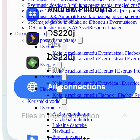
Evermusic dostigao 3 milijuna preuzimanja: pregled znač
Flacbox 1.6: Automatska sinkronizacija, ekvilajzer, po
Evermusic 2.3: Automatska sinkronizacija, pozicija repro
Streamajte glazbu iz oblaka na iPhoneu s Evermusicom
iOS audio streaming s AVAssetResourceLoader
Dokumentacija
Često postavljana pitanja
Evermusic
Koja je razlika između Evermusica i Flacbo
Koja je razlika između Evermusicaa i Ever
Evertag
Koja je razlika između Evertag i Evertag P
Evervideo
Koja je razlika između Evervidea i Evervi
Flacbox
Koja je razlika između Flacbox i Flacbox 
Korisnički vodič
Evermusic
Audio reproduktor
Glazbena biblioteka
Lokalne datoteke
Navigacija
Popisi pjesama