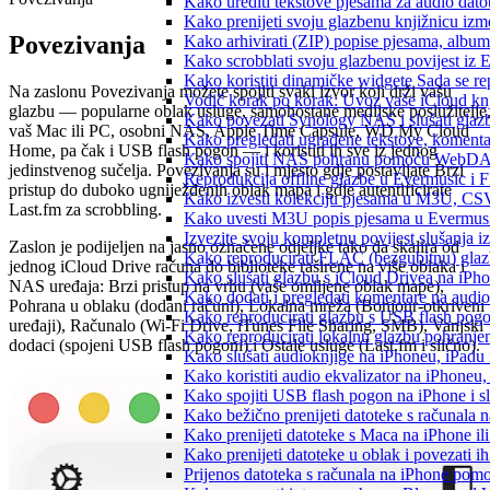
Kako urediti tekstove pjesama za audio dat
Kako prenijeti svoju glazbenu knjižnicu iz
Povezivanja
Kako arhivirati (ZIP) popise pjesama, albume
Kako scrobblati svoju glazbenu povijest iz 
Kako koristiti dinamičke widgete Sada se r
Na zaslonu Povezivanja možete spojiti svaki izvor koji drži vašu
Vodič korak po korak: Uvoz vaše iCloud knj
glazbu — popularne oblak usluge, samohostane medijske poslužitelje
Kako povezati Synology NAS i slušati glaz
vaš Mac ili PC, osobni NAS, Apple Time Capsule, WD My Cloud
Kako pregledati ugrađene tekstove, komenta
Home, pa čak i USB flash pogon — i koristiti ih sve iz jednog
Kako spojiti NAS pohranu pomoću WebDAV-a
jedinstvenog sučelja. Povezivanja su i mjesto gdje postavljate Brzi
Reprodukcija offline glazbe u Evermusic i Fl
pristup do duboko ugniježđenih oblak mapa i gdje autentificirate
Kako izvesti kolekciju pjesama u M3U, CS
Last.fm za scrobbling.
Kako uvesti M3U popis pjesama u Evermusi
Izvezite svoju kompletnu povijest slušanja 
Zaslon je podijeljen na jasno označene odjeljke tako da skalira od
Kako reproducirati FLAC (bezgubitnu) gla
jednog iCloud Drive računa do biblioteke raširene na više oblaka i
Kako slušati glazbu s iCloud Drivea na iPh
NAS uređaja: Brzi pristup na vrhu (vaše omiljene oblak mape),
Kako dodati i pregledati komentare na audi
Pohrana u oblaku (dodani računi), Lokalna mreža (Bonjour-otkriveni
Kako reproducirati glazbu s USB flash pog
uređaji), Računalo (Wi-Fi Drive, iTunes File Sharing, SMB), Vanjski
Kako reproducirati lokalnu glazbu pohranje
dodaci (spojeni USB flash pogoni) i Ostale usluge (Last.fm i slično).
Kako slušati audioknjige na iPhoneu, iPadu
Kako koristiti audio ekvalizator na iPhoneu
Kako spojiti USB flash pogon na iPhone i slu
Kako bežično prenijeti datoteke s računala 
Kako prenijeti datoteke s Maca na iPhone ili
Kako prenijeti datoteke u oblak i povezati i
Prijenos datoteka s računala na iPhone po