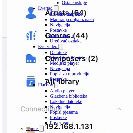
Ostale usluge
Evertag
Lokalne datoteke
Mapiranja polja oznaka
Navigacija
Postavke
Povezivanja
Uređivač oznaka
Evervideo
Datoteke
Medijska biblioteka
Medijski player
Navigacija
Popisi za reproduciju
Postavke
Flacbox
Audio player
Glazbena biblioteka
Lokalne datoteke
Navigacija
Popisi pjesama
Postavke
Povezivanja
Upute