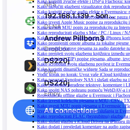
Kako koristiti zvučne efekte i DSP u Flacboxu: kom
Kako uključiti glazbeni vizualizator dok reproduc
Kako koristiti zvučne audio efekte u Evermusicu: re
Kako omogućiti i koristiti reprodukciju bez pauza
Kako izvesti Apple Music popise za reprodukciju i
Kako stvoriti M3U popis za reprodukciju za Intern
Kako reproducirati glazbu s Mac / PC / Linux / N
Kako reproducirati vlastitu glazbu na iPhoneu kori
Kako promijeniti omote albuma za lokalne pjesme n
Kako urediti tekstove pjesama za audio datoteke 
Kako prenijeti svoju glazbenu knjižnicu između u
Kako arhivirati (ZIP) popise pjesama, albume, izvo
Kako scrobblati svoju glazbenu povijest iz Evermus
Kako koristiti dinamičke widgete Sada se reprodu
Vodič korak po korak: Uvoz vaše iCloud knjižnice
Kako povezati Synology NAS i slušati glazbu na 
Kako pregledati ugrađene tekstove, komentare i L
Kako spojiti NAS pohranu pomoću WebDAV-a i slu
Reprodukcija offline glazbe u Evermusic i Flacbox:
Kako izvesti kolekciju pjesama u M3U, CSV i TX
Kako uvesti M3U popis pjesama u Evermusic i Fl
Izvezite svoju kompletnu povijest slušanja iz Ever
Kako reproducirati FLAC (bezgubitnu) glazbu na
Kako slušati glazbu s iCloud Drivea na iPhoneu il
Kako dodati i pregledati komentare na audio zapi