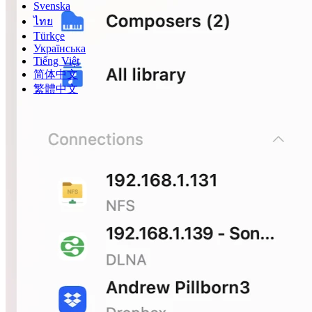
Svenska
ไทย
Türkçe
Українська
Tiếng Việt
简体中文
繁體中文