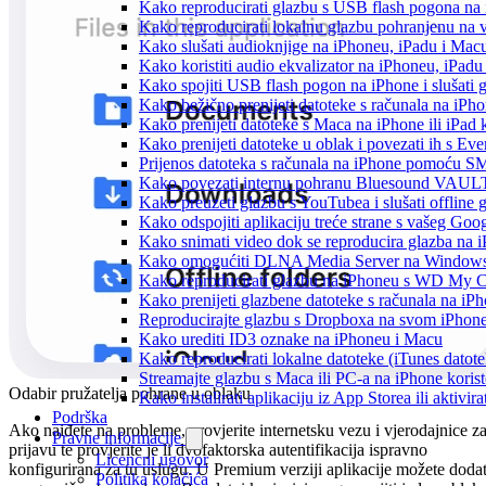
Kako reproducirati glazbu s USB flash pogona na
Kako reproducirati lokalnu glazbu pohranjenu na 
Kako slušati audioknjige na iPhoneu, iPadu i Mac
Kako koristiti audio ekvalizator na iPhoneu, iPadu
Kako spojiti USB flash pogon na iPhone i slušati g
Kako bežično prenijeti datoteke s računala na iPho
Kako prenijeti datoteke s Maca na iPhone ili iPad k
Kako prenijeti datoteke u oblak i povezati ih s Eve
Prijenos datoteka s računala na iPhone pomoću S
Kako povezati internu pohranu Bluesound VAULT-a
Kako preuzeti glazbu s YouTubea i slušati offline
Kako odspojiti aplikaciju treće strane s vašeg Goo
Kako snimati video dok se reproducira glazba na 
Kako omogućiti DLNA Media Server na Windows 10
Kako reproducirati glazbu na iPhoneu s WD My
Kako prenijeti glazbene datoteke s računala na iP
Reproducirajte glazbu s Dropboxa na svom iPhoneu
Kako urediti ID3 oznake na iPhoneu i Macu
Kako reproducirati lokalne datoteke (iTunes dato
Streamajte glazbu s Maca ili PC-a na iPhone kori
Odabir pružatelja pohrane u oblaku
Kako instalirati aplikaciju iz App Storea ili aktiv
Podrška
Ako naiđete na probleme, provjerite internetsku vezu i vjerodajnice z
Pravne informacije
prijavu te provjerite je li dvofaktorska autentifikacija ispravno
Licencni ugovor
konfigurirana za tu uslugu. U Premium verziji aplikacije možete dodat
Politika kolačića