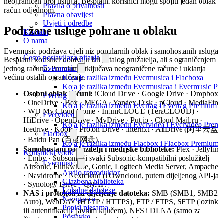
neograničen broj usluga. Besplatni korisnici mogu spojiti jedan oblak
Pravila o privatnosti
račun odjednom.
Pravna obavijest
Uvjeti i odredbe
Podržane usluge pohrane u oblaku
Kontakt
O nama
Evermusic podržava cijeli niz popularnih oblak i samohostanih usluga
Često postavljana pitanja
Besplatni korisnici dobivaju isti katalog pružatelja, ali s ograničenjem
Evermusic
jednog računa; Premium otključava neograničene račune i uklanja
većinu ostalih ograničenja.
Koja je razlika između Evermusica i Flacboxa
Koja je razlika između Evermusicaa i Evermusic 
Osobni oblak računi:
iCloud Drive · Google Drive · Dropbox
Evertag
· OneDrive · Box · MEGA · Yandex.Disk · pCloud · MediaFir
Koja je razlika između Evertag i Evertag Premium
· WD My Cloud Home · InfiniCLOUD (TeraCLOUD) ·
Evervideo
HiDrive · OpenDrive · MyDrive · Put.io · Cloud Mail.ru ·
Koja je razlika između Evervidea i Evervideo Pr
Icedrive · Koofr · Proton Drive · Internxt · AliDrive (阿里云盘
Flacbox
· Baidu Pan (百度网盘).
Koja je razlika između Flacbox i Flacbox Premiu
Samohostani poslužitelji i medijske biblioteke:
Plex · Jellyfi
Korisnički vodič
· Emby · Subsonic (i svaki Subsonic-kompatibilni poslužitelj 
Evermusic
Airsonic, Funkwhale, Gonic, Logitech Media Server, Ampache
Audio reproduktor
· Navidrome · Nextcloud (i Owncloud, putem dijeljenog API-ja
Glazbena biblioteka
· Synology Drive · QNAP.
Lokalne datoteke
NAS i protokoli za dijeljenje datoteka:
SMB (SMB1, SMB2
Navigacija
Auto), WebDAV (HTTP / HTTPS), FTP / FTPS, SFTP (lozink
Popisi pjesama
ili autentifikacija javnim ključem), NFS i DLNA (samo za
Postavke