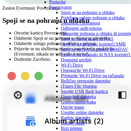
Postavke
Povezivanja
Zaslon Evermusic Povezivanja
Spoji se na pohranu u oblaku
Podržane usluge pohrane u oblaku
Spoji se na pohranu u oblaku
Sigurnost i privatnost
Odbijanje auth-tokena
Otvorite karticu Povezivanja.
Odspojite pohranu u oblaku ili promij
Odaberite Spoji se na pohranu u oblaku iz izbornika.
Spoji se na računalo ili NAS
Odaberite uslugu pohrane u oblaku s popisa.
Spoji se na računalo koristeći SMB
Prijavite se na službenu stranicu autorizacije pružatelja
Spoji se na NAS koristeći WebDAV
(Evermusic nikada ne vidi vašu lozinku).
Spoji se na računalo ili NAS korist
Dodirnite Završeno.
Dostupni uređaji
Wi-Fi Drive
Omogućite Wi-Fi Drive
Pristupite Wi-Fi Drive na računalu
Bežično prenosite datoteke
iTunes File Sharing
Spojite USB flash karticu
Upravitelj datoteka
Gornja alatna traka
Opcije mape
Uredite online datoteke
Radnje datoteke
Radnje mape
Brzi pristup