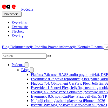
Početna
Proizvodi
Evervideo
Evermusic
Flacbox
Evertag
Blog
Dokumentacija
Podrška
Pravne informacije
Kontakt
O nama
⌘
K
Početna
Blog
Flacbox 7.6: novi BASS audio pogon, efekti, DSP i
Evermusic 8.7: prava reprodukcija bez pauza, audio 
Flacbox 7.4: Obnovljeni CarPlay, Plex, Jellyfin,
Evervideo 1.7: novi Plex, Jellyfin, streaming u obl
Evertag 4.2: nove veze s oblakom, postavke uređi
Evermusic 8.6: novi CarPlay, Plex, Jellyfin, SFTP 
Najbolji cloud glazbeni playeri za iPhone u 2026
Izvezite Wix blog postove u Markdown s OpenAI