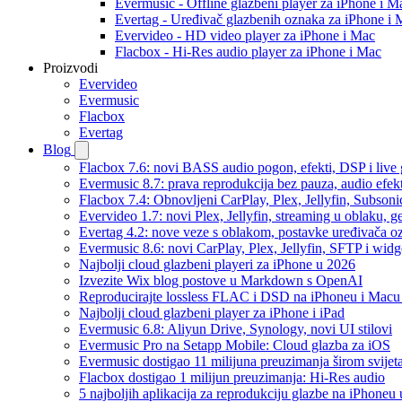
Evermusic - Offline glazbeni player za iPhone i M
Evertag - Uređivač glazbenih oznaka za iPhone i 
Evervideo - HD video player za iPhone i Mac
Flacbox - Hi-Res audio player za iPhone i Mac
Proizvodi
Evervideo
Evermusic
Flacbox
Evertag
Blog
Flacbox 7.6: novi BASS audio pogon, efekti, DSP i live g
Evermusic 8.7: prava reprodukcija bez pauza, audio efekti
Flacbox 7.4: Obnovljeni CarPlay, Plex, Jellyfin, Subson
Evervideo 1.7: novi Plex, Jellyfin, streaming u oblaku, g
Evertag 4.2: nove veze s oblakom, postavke uređivača o
Evermusic 8.6: novi CarPlay, Plex, Jellyfin, SFTP i widg
Najbolji cloud glazbeni playeri za iPhone u 2026
Izvezite Wix blog postove u Markdown s OpenAI
Reproducirajte lossless FLAC i DSD na iPhoneu i Macu
Najbolji cloud glazbeni player za iPhone i iPad
Evermusic 6.8: Aliyun Drive, Synology, novi UI stilovi
Evermusic Pro na Setapp Mobile: Cloud glazba za iOS
Evermusic dostigao 11 milijuna preuzimanja širom svijet
Flacbox dostigao 1 milijun preuzimanja: Hi-Res audio
5 najboljih aplikacija za reprodukciju glazbe na iPhoneu