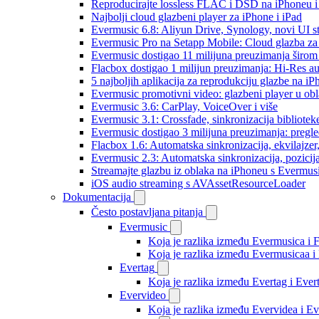
Reproducirajte lossless FLAC i DSD na iPhoneu 
Najbolji cloud glazbeni player za iPhone i iPad
Evermusic 6.8: Aliyun Drive, Synology, novi UI st
Evermusic Pro na Setapp Mobile: Cloud glazba za
Evermusic dostigao 11 milijuna preuzimanja širom 
Flacbox dostigao 1 milijun preuzimanja: Hi-Res a
5 najboljih aplikacija za reprodukciju glazbe na i
Evermusic promotivni video: glazbeni player u ob
Evermusic 3.6: CarPlay, VoiceOver i više
Evermusic 3.1: Crossfade, sinkronizacija bibliotek
Evermusic dostigao 3 milijuna preuzimanja: pregle
Flacbox 1.6: Automatska sinkronizacija, ekvilajz
Evermusic 2.3: Automatska sinkronizacija, pozicij
Streamajte glazbu iz oblaka na iPhoneu s Evermu
iOS audio streaming s AVAssetResourceLoader
Dokumentacija
Često postavljana pitanja
Evermusic
Koja je razlika između Evermusica i 
Koja je razlika između Evermusicaa 
Evertag
Koja je razlika između Evertag i Eve
Evervideo
Koja je razlika između Evervidea i 