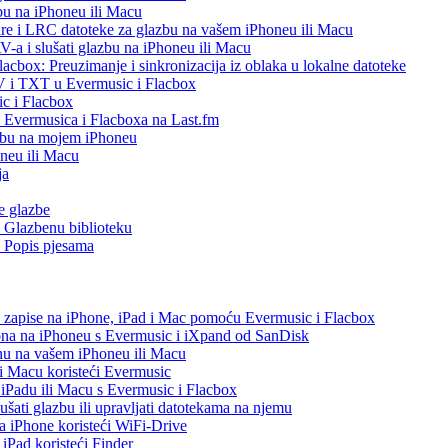
bu na iPhoneu ili Macu
re i LRC datoteke za glazbu na vašem iPhoneu ili Macu
 i slušati glazbu na iPhoneu ili Macu
acbox: Preuzimanje i sinkronizacija iz oblaka u lokalne datoteke
V i TXT u Evermusic i Flacbox
c i Flacbox
iz Evermusica i Flacboxa na Last.fm
zbu na mojem iPhoneu
oneu ili Macu
ja
e glazbe
 Glazbenu biblioteku
 Popis pjesama
o zapise na iPhone, iPad i Mac pomoću Evermusic i Flacbox
ona na iPhoneu s Evermusic i iXpand od SanDisk
nu na vašem iPhoneu ili Macu
 i Macu koristeći Evermusic
, iPadu ili Macu s Evermusic i Flacbox
šati glazbu ili upravljati datotekama na njemu
na iPhone koristeći WiFi-Drive
 iPad koristeći Finder