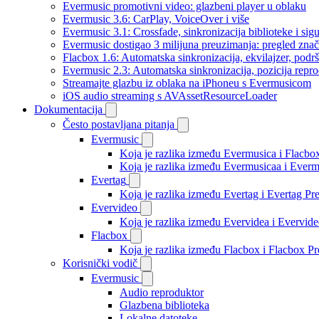
Evermusic promotivni video: glazbeni player u oblaku
Evermusic 3.6: CarPlay, VoiceOver i više
Evermusic 3.1: Crossfade, sinkronizacija biblioteke i sig
Evermusic dostigao 3 milijuna preuzimanja: pregled znač
Flacbox 1.6: Automatska sinkronizacija, ekvilajzer, po
Evermusic 2.3: Automatska sinkronizacija, pozicija repro
Streamajte glazbu iz oblaka na iPhoneu s Evermusicom
iOS audio streaming s AVAssetResourceLoader
Dokumentacija
Često postavljana pitanja
Evermusic
Koja je razlika između Evermusica i Flacbo
Koja je razlika između Evermusicaa i Ever
Evertag
Koja je razlika između Evertag i Evertag P
Evervideo
Koja je razlika između Evervidea i Evervi
Flacbox
Koja je razlika između Flacbox i Flacbox 
Korisnički vodič
Evermusic
Audio reproduktor
Glazbena biblioteka
Lokalne datoteke