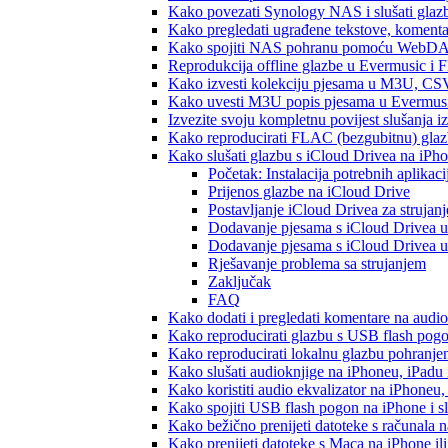
Kako povezati Synology NAS i slušati glaz
Kako pregledati ugrađene tekstove, komenta
Kako spojiti NAS pohranu pomoću WebDAV-a
Reprodukcija offline glazbe u Evermusic i Fl
Kako izvesti kolekciju pjesama u M3U, CS
Kako uvesti M3U popis pjesama u Evermusi
Izvezite svoju kompletnu povijest slušanja 
Kako reproducirati FLAC (bezgubitnu) gla
Kako slušati glazbu s iCloud Drivea na iPh
Početak: Instalacija potrebnih aplikaci
Prijenos glazbe na iCloud Drive
Postavljanje iCloud Drivea za strujanj
Dodavanje pjesama s iCloud Drivea u
Dodavanje pjesama s iCloud Drivea u
Rješavanje problema sa strujanjem
Zaključak
FAQ
Kako dodati i pregledati komentare na audi
Kako reproducirati glazbu s USB flash pog
Kako reproducirati lokalnu glazbu pohranje
Kako slušati audioknjige na iPhoneu, iPadu
Kako koristiti audio ekvalizator na iPhoneu
Kako spojiti USB flash pogon na iPhone i slu
Kako bežično prenijeti datoteke s računala 
Kako prenijeti datoteke s Maca na iPhone ili