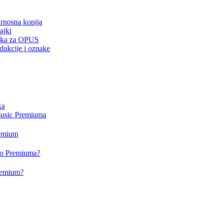
urnosna kopija
ajki
drška za OPUS
dukcije i oznake
xa
music Premiuma
remium
deo Premiuma?
Premium?