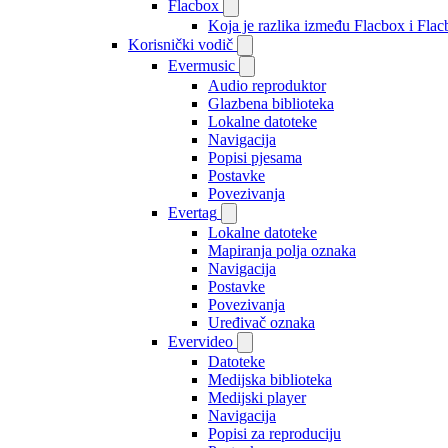
Flacbox
Koja je razlika između Flacbox i Fl
Korisnički vodič
Evermusic
Audio reproduktor
Glazbena biblioteka
Lokalne datoteke
Navigacija
Popisi pjesama
Postavke
Povezivanja
Evertag
Lokalne datoteke
Mapiranja polja oznaka
Navigacija
Postavke
Povezivanja
Uređivač oznaka
Evervideo
Datoteke
Medijska biblioteka
Medijski player
Navigacija
Popisi za reproduciju