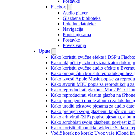
Postavke
Flacbox
Audio player
Glazbena biblioteka
Lokalne datoteke
Navigacija
Popisi pjesama
Postavke
Povezivanja
Upute
Kako koristiti zvučne efekte i DSP u Flacbox
Kako uključiti glazbeni vizualizator dok re
Kako koristiti zvučne audio efekte u Evermus
Kako omogućiti i koristiti reprodukciju bez
Kako izvesti Apple Music popise za reprodu
Kako stvoriti M3U popis za reprodukciju za 
Kako reproducirati glazbu s Mac / PC / Lin
Kako reproducirati vlastitu glazbu na iPhon
Kako promijeniti omote albuma za lokalne pj
Kako urediti tekstove pjesama za audio dat
Kako prenijeti svoju glazbenu knjižnicu iz
Kako arhivirati (ZIP) popise pjesama, albume
Kako scrobblati svoju glazbenu povijest iz 
Kako koristiti dinamičke widgete Sada se r
Vodič korak po korak: Uvoz vaše iCloud knj