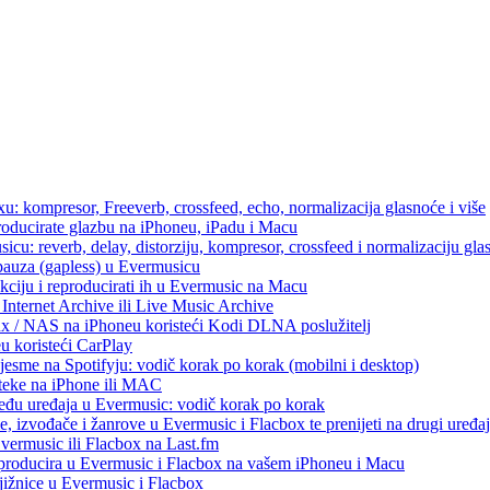
u: kompresor, Freeverb, crossfeed, echo, normalizacija glasnoće i više
producirate glazbu na iPhoneu, iPadu i Macu
icu: reverb, delay, distorziju, kompresor, crossfeed i normalizaciju gla
 pauza (gapless) u Evermusicu
kciju i reproducirati ih u Evermusic na Macu
Internet Archive ili Live Music Archive
ux / NAS na iPhoneu koristeći Kodi DLNA poslužitelj
eu koristeći CarPlay
esme na Spotifyju: vodič korak po korak (mobilni i desktop)
oteke na iPhone ili MAC
među uređaja u Evermusic: vodič korak po korak
, izvođače i žanrove u Evermusic i Flacbox te prenijeti na drugi uređaj
Evermusic ili Flacbox na Last.fm
eproducira u Evermusic i Flacbox na vašem iPhoneu i Macu
ižnice u Evermusic i Flacbox