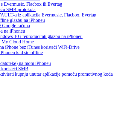
h s Evermusic, Flacbox ili Evertag
moću SMB protokola
AULT-a iz aplikacija Evermusic, Flacbox, Evertag
ffline glazbu na iPhoneu
eg Google računa
ba na iPhoneu
ows 10 i reproducirati glazbu na iPhoneu
WD My Cloud Home
 na iPhone bez iTunes koristeći WiFi-Drive
Phoneu kad ste offline
s datoteke) na mom iPhoneu
e koristeći SMB
i aktivirati kupnju unutar aplikacije pomoću promotivnog koda