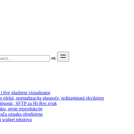
⌘
K
 live glazbeni vizualizator
efekti, normalizacija glasnoće, redizajnirani ekvilajzer
 Subsonic, SFTP za Hi-Res zvuk
aku, geste reprodukcije
vača oznaka objašnjene
i widget tekstova