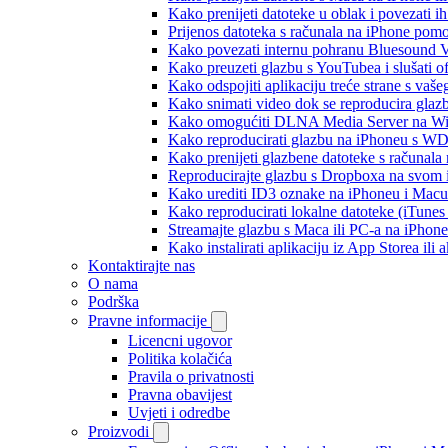
Kako prenijeti datoteke u oblak i povezati i
Prijenos datoteka s računala na iPhone po
Kako povezati internu pohranu Bluesound V
Kako preuzeti glazbu s YouTubea i slušati o
Kako odspojiti aplikaciju treće strane s vaš
Kako snimati video dok se reproducira glaz
Kako omogućiti DLNA Media Server na Wind
Kako reproducirati glazbu na iPhoneu s 
Kako prenijeti glazbene datoteke s računala
Reproducirajte glazbu s Dropboxa na svom i
Kako urediti ID3 oznake na iPhoneu i Macu
Kako reproducirati lokalne datoteke (iTune
Streamajte glazbu s Maca ili PC-a na iPhon
Kako instalirati aplikaciju iz App Storea il
Kontaktirajte nas
O nama
Podrška
Pravne informacije
Licencni ugovor
Politika kolačića
Pravila o privatnosti
Pravna obavijest
Uvjeti i odredbe
Proizvodi