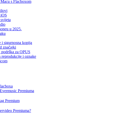
i Macu s Flacboxom
ilovi
 iOS
svijeta
udio
Phoneu u 2025.
laku
e i sigurnosna kopija
d značajki
er, podrška za OPUS
a reprodukcije i oznake
sicom
Flacboxa
i Evermusic Premiuma
rtag Premium
Evervideo Premiuma?