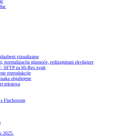
ac
Mac
lazbeni vizualizator
, normalizacija glasnoće, redizajnirani ekvilajzer
ic, SFTP za Hi-Res zvuk
este reprodukcije
znaka objašnjene
et tekstova
 s Flacboxom
a
 u 2025.