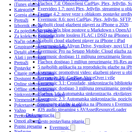
Flacbox 7.4: Obnovljeni CarPlay, Plex, Jellyfin,
iTunes glazba
Evervideo 1.7: novi Plex, Jellyfin, streaming u obl
Kategorije
Evertag 4.2: nove veze s oblakom, postavke uređi
Gornja alatna traka
Evermusic 8.6: novi CarPlay, Plex, Jellyfin, SFTP 
Pretraži
Najbolji cloud glazbeni playeri za iPhone u 2026
Izbornik opcija
Izvezite Wix blog postove u Markdown s OpenAI
Za pojedinačne pjesme
Reproducirajte lossless FLAC i DSD na iPhoneu 
Za kolekcije pjesama
Najbolji cloud glazbeni player za iPhone i iPad
Način odabira
Evermusic 6.8: Aliyun Drive, Synology, novi UI st
Grupiranje prema oznakama
Evermusic Pro na Setapp Mobile: Cloud glazba za
Detalji albuma
Evermusic dostigao 11 milijuna preuzimanja širom 
Alati i preference
Flacbox dostigao 1 milijun preuzimanja: Hi-Res a
Pretraži
5 najboljih aplikacija za reprodukciju glazbe na i
Postavke
Evermusic promotivni video: glazbeni player u ob
Čitanje metapodataka
Evermusic 3.6: CarPlay, VoiceOver i više
Dostupni načini rada čitača metapodataka
Evermusic 3.1: Crossfade, sinkronizacija bibliotek
Online sinkronizacija
Evermusic dostigao 3 milijuna preuzimanja: pregle
Offline sinkronizacija
Flacbox 1.6: Automatska sinkronizacija, ekvilajz
Sinkronizirani offline mape
Evermusic 2.3: Automatska sinkronizacija, pozicij
Vremenski interval
Streamajte glazbu iz oblaka na iPhoneu s Evermu
Pokretanje skeniranja lokalnih mapa
iOS audio streaming s AVAssetResourceLoader
Važno
Dokumentacija
Personalizacija
Omoti albuma
Često postavljana pitanja
Popisi pjesama
Evermusic
Nedavne