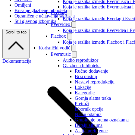
Koja je razlika između Evermusica i 
Omiljeni
Koja je razlika između Evermusicaa 
Brisanje glazbene biblioteke
Evertag
Ograničenje učitavanja sadržaja
Koja je razlika između Evertag i Eve
Stil glavnog izbornika
Evervideo
Koja je razlika između Evervidea i 
Scroll to top
Flacbox
Koja je razlika između Flacbox i Fl
Korisnički vodič
Evermusic
Audio reproduktor
Dokumentacija
Glazbena biblioteka
Ručno dodavanje
Brzi pristup
Nastavi reprodukciju
Lokacije
Kategorije
Gornja alatna traka
Pretraži
Izbornik opcija
Način odabira
Grupiranje prema oznakama
Detalji albuma
Alati i preference