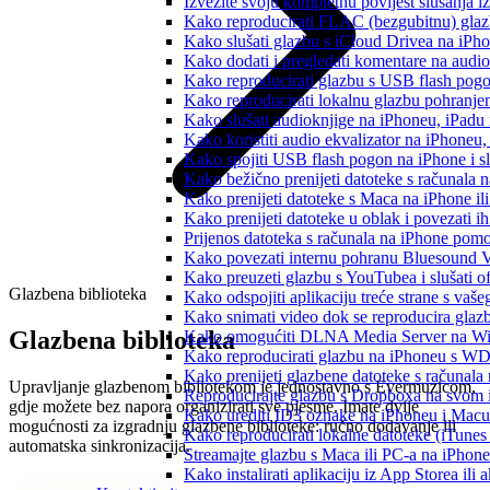
Izvezite svoju kompletnu povijest slušanja 
Kako reproducirati FLAC (bezgubitnu) gla
Kako slušati glazbu s iCloud Drivea na iPh
Kako dodati i pregledati komentare na audi
Kako reproducirati glazbu s USB flash pog
Kako reproducirati lokalnu glazbu pohranje
Kako slušati audioknjige na iPhoneu, iPadu
Kako koristiti audio ekvalizator na iPhoneu
Kako spojiti USB flash pogon na iPhone i slu
Kako bežično prenijeti datoteke s računala 
Kako prenijeti datoteke s Maca na iPhone ili
Kako prenijeti datoteke u oblak i povezati i
Prijenos datoteka s računala na iPhone po
Kako povezati internu pohranu Bluesound V
Kako preuzeti glazbu s YouTubea i slušati o
Glazbena biblioteka
Kako odspojiti aplikaciju treće strane s vaš
Kako snimati video dok se reproducira glaz
Glazbena biblioteka
Kako omogućiti DLNA Media Server na Wind
Kako reproducirati glazbu na iPhoneu s 
Kako prenijeti glazbene datoteke s računala
Upravljanje glazbenom bibliotekom je jednostavno s Evermuzicom,
Reproducirajte glazbu s Dropboxa na svom i
gdje možete bez napora organizirati sve pjesme. Imate dvije
Kako urediti ID3 oznake na iPhoneu i Macu
mogućnosti za izgradnju glazbene biblioteke: ručno dodavanje ili
Kako reproducirati lokalne datoteke (iTune
automatska sinkronizacija.
Streamajte glazbu s Maca ili PC-a na iPhon
Kako instalirati aplikaciju iz App Storea il