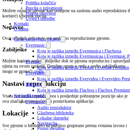
Politika kolačića
Pravila o privatnosti
Možete označiti pjesme kao omiljene na zaslonu audio reproduktora il
Pravna obavijest
koristeći izbornik opcija.
Uvjeti i odredbe
Kontakt
Nedavne
O nama
Ovaj odjeljak prikazuje sve nedavno reproducirane pjesme.
Često postavljana pitanja
Evermusic
Zabilješke
Koja je razlika između Evermusica i Flacboxa
Koja je razlika između Evermusicaa i Evermusic 
Možete kreirati audio zabilješke dok se pjesma reproducira i upravljati
Evertag
njima na ovom zaslonu. Detaljne upute o radu s audio zabilješkama
Koja je razlika između Evertag i Evertag Premium
mogu se pronaći
ovdje
.
Evervideo
Koja je razlika između Evervidea i Evervideo Pr
Nastavi reprodukciju
Flacbox
Koja je razlika između Flacbox i Flacbox Premiu
Korisnički vodič
Vraća red audio reproduktora s posljednje pohranjene pozicije ako je
ova značajka omogućena u postavkama aplikacije.
Evermusic
Audio reproduktor
Lokacije
Glazbena biblioteka
Lokalne datoteke
Navigacija
Sve pjesme u biblioteci su pažljivo grupirane prema vrstama izvora i
Popisi pjesama