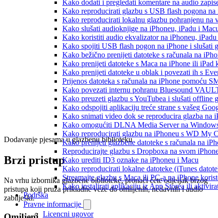
Kako dodati i pregledati komentare na audio zapi
Kako reproducirati glazbu s USB flash pogona na
Kako reproducirati lokalnu glazbu pohranjenu na 
Kako slušati audioknjige na iPhoneu, iPadu i Mac
Kako koristiti audio ekvalizator na iPhoneu, iPadu
Kako spojiti USB flash pogon na iPhone i slušati g
Kako bežično prenijeti datoteke s računala na iPho
Kako prenijeti datoteke s Maca na iPhone ili iPad k
Kako prenijeti datoteke u oblak i povezati ih s Eve
Prijenos datoteka s računala na iPhone pomoću S
Kako povezati internu pohranu Bluesound VAULT-a
Kako preuzeti glazbu s YouTubea i slušati offline
Kako odspojiti aplikaciju treće strane s vašeg Goo
Kako snimati video dok se reproducira glazba na 
Kako omogućiti DLNA Media Server na Windows 10
Kako reproducirati glazbu na iPhoneu s WD My
Dodavanje pjesama u glazbenu biblioteku
Kako prenijeti glazbene datoteke s računala na iP
Reproducirajte glazbu s Dropboxa na svom iPhoneu
Brzi pristup
Kako urediti ID3 oznake na iPhoneu i Macu
Kako reproducirati lokalne datoteke (iTunes dato
Streamajte glazbu s Maca ili PC-a na iPhone kori
Na vrhu izbornika glazbene biblioteke, pronaći ćete odjeljak brzog
Kako instalirati aplikaciju iz App Storea ili aktiv
pristupa koji pruža prikladne veze do omiljenih, nedavnih i audio
Podrška
zabilješki.
Pravne informacije
Licencni ugovor
Omiljeni