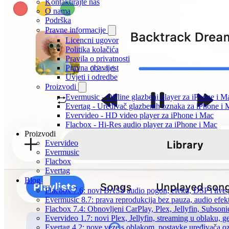
Kontaktirajte nas
O nama
Podrška
Pravne informacije
Licencni ugovor
Politika kolačića
Pravila o privatnosti
Pravna obavijest
Uvjeti i odredbe
Proizvodi
Evermusic - Offline glazbeni player za iPhone i M
Evertag - Uređivač glazbenih oznaka za iPhone i 
Evervideo - HD video player za iPhone i Mac
Flacbox - Hi-Res audio player za iPhone i Mac
Proizvodi
Evervideo
Evermusic
Flacbox
Evertag
Blog
Flacbox 7.6: novi BASS audio pogon, efekti, DSP i live g
Evermusic 8.7: prava reprodukcija bez pauza, audio efekti
Flacbox 7.4: Obnovljeni CarPlay, Plex, Jellyfin, Subson
Evervideo 1.7: novi Plex, Jellyfin, streaming u oblaku, g
Evertag 4.2: nove veze s oblakom, postavke uređivača o