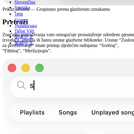
Slovenčina
Svenska
Prikaz albuma — Grupirano prema glazbenim oznakama
ไทย
Türkçe
Pretraži
Українська
Tiếng Việt
Značajka pretraživanja vam omogućuje pronalaženje određene pjesme
简体中文
izvođača, albuma ili žanra unutar glazbene biblioteke. Unutar “Zaslo
繁體中文
za pretraživanje” imate pristup sljedećim radnjama: “Sortiraj”,
“Filtriraj”, “Mreža/popis”.