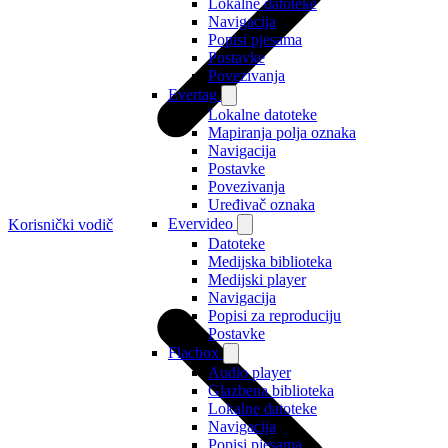
Lokalne datoteke
Navigacija
Popisi pjesama
Postavke
Povezivanja
Evertag
Lokalne datoteke
Mapiranja polja oznaka
Navigacija
Postavke
Povezivanja
Uređivač oznaka
Evervideo
Korisnički vodič
Datoteke
Medijska biblioteka
Medijski player
Navigacija
Popisi za reproduciju
Postavke
Flacbox
Audio player
Glazbena biblioteka
Lokalne datoteke
Navigacija
Popisi pjesama