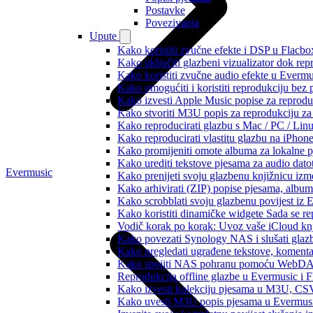
Postavke
Povezivanja
Upute
Kako koristiti zvučne efekte i DSP u Flacbox
Kako uključiti glazbeni vizualizator dok re
Kako koristiti zvučne audio efekte u Evermus
Kako omogućiti i koristiti reprodukciju bez
Kako izvesti Apple Music popise za reprodu
Kako stvoriti M3U popis za reprodukciju za 
Kako reproducirati glazbu s Mac / PC / Lin
Kako reproducirati vlastitu glazbu na iPhon
Kako promijeniti omote albuma za lokalne pj
Kako urediti tekstove pjesama za audio dat
Evermusic
Kako prenijeti svoju glazbenu knjižnicu iz
Kako arhivirati (ZIP) popise pjesama, albume
Kako scrobblati svoju glazbenu povijest iz 
Kako koristiti dinamičke widgete Sada se r
Vodič korak po korak: Uvoz vaše iCloud knj
Kako povezati Synology NAS i slušati glaz
Kako pregledati ugrađene tekstove, komenta
Kako spojiti NAS pohranu pomoću WebDAV-a
Reprodukcija offline glazbe u Evermusic i Fl
Kako izvesti kolekciju pjesama u M3U, CS
Kako uvesti M3U popis pjesama u Evermusi