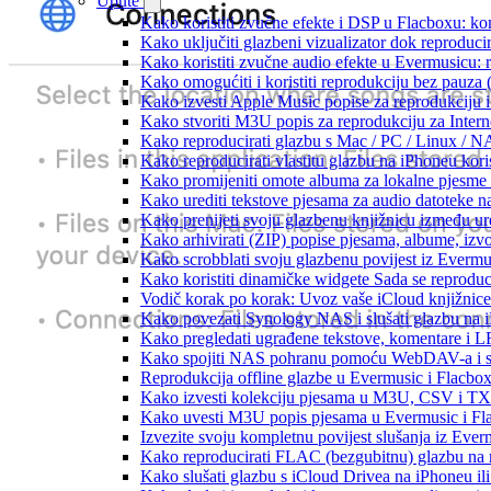
Upute
Kako koristiti zvučne efekte i DSP u Flacboxu: kom
Kako uključiti glazbeni vizualizator dok reproduc
Kako koristiti zvučne audio efekte u Evermusicu: re
Kako omogućiti i koristiti reprodukciju bez pauza
Kako izvesti Apple Music popise za reprodukciju i
Kako stvoriti M3U popis za reprodukciju za Intern
Kako reproducirati glazbu s Mac / PC / Linux / N
Kako reproducirati vlastitu glazbu na iPhoneu kori
Kako promijeniti omote albuma za lokalne pjesme n
Kako urediti tekstove pjesama za audio datoteke 
Kako prenijeti svoju glazbenu knjižnicu između u
Kako arhivirati (ZIP) popise pjesama, albume, izvo
Kako scrobblati svoju glazbenu povijest iz Evermus
Kako koristiti dinamičke widgete Sada se reprodu
Vodič korak po korak: Uvoz vaše iCloud knjižnice
Kako povezati Synology NAS i slušati glazbu na 
Kako pregledati ugrađene tekstove, komentare i L
Kako spojiti NAS pohranu pomoću WebDAV-a i slu
Reprodukcija offline glazbe u Evermusic i Flacbox:
Kako izvesti kolekciju pjesama u M3U, CSV i TX
Kako uvesti M3U popis pjesama u Evermusic i Fl
Izvezite svoju kompletnu povijest slušanja iz Ever
Kako reproducirati FLAC (bezgubitnu) glazbu na
Kako slušati glazbu s iCloud Drivea na iPhoneu il