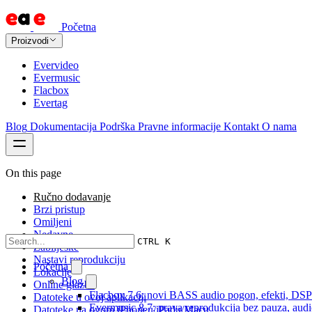
Početna
Proizvodi
Evervideo
Evermusic
Flacbox
Evertag
Blog
Dokumentacija
Podrška
Pravne informacije
Kontakt
O nama
On this page
Ručno dodavanje
Brzi pristup
Omiljeni
Nedavne
CTRL K
Zabilješke
Nastavi reprodukciju
Početna
Lokacije
Blog
Online glazba
Flacbox 7.6: novi BASS audio pogon, efekti, DSP i
Datoteke u ovoj aplikaciji
Evermusic 8.7: prava reprodukcija bez pauza, audio 
Datoteke na ovom iPhoneu/iPadu/Macu