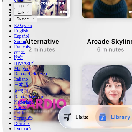
Català
Light
Čeština
Dark
Dansk
System
Deutsch
Ελληνικά
English
Español
Suomi
Français
עברית
हिन्दी
Hrvatski
Magyar
Bahasa Indonesia
Italiano
日本語
한국어
Bahasa Melayu
Nederlands
Norsk
Polski
Português
Română
Русский