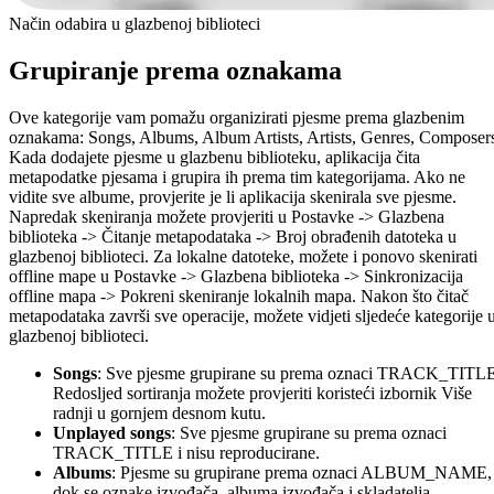
Način odabira u glazbenoj biblioteci
Grupiranje prema oznakama
Ove kategorije vam pomažu organizirati pjesme prema glazbenim
oznakama: Songs, Albums, Album Artists, Artists, Genres, Composer
Kada dodajete pjesme u glazbenu biblioteku, aplikacija čita
metapodatke pjesama i grupira ih prema tim kategorijama. Ako ne
vidite sve albume, provjerite je li aplikacija skenirala sve pjesme.
Napredak skeniranja možete provjeriti u Postavke -> Glazbena
biblioteka -> Čitanje metapodataka -> Broj obrađenih datoteka u
glazbenoj biblioteci. Za lokalne datoteke, možete i ponovo skenirati
offline mape u Postavke -> Glazbena biblioteka -> Sinkronizacija
offline mapa -> Pokreni skeniranje lokalnih mapa. Nakon što čitač
metapodataka završi sve operacije, možete vidjeti sljedeće kategorije 
glazbenoj biblioteci.
Songs
: Sve pjesme grupirane su prema oznaci TRACK_TITLE
Redosljed sortiranja možete provjeriti koristeći izbornik Više
radnji u gornjem desnom kutu.
Unplayed songs
: Sve pjesme grupirane su prema oznaci
TRACK_TITLE i nisu reproducirane.
Albums
: Pjesme su grupirane prema oznaci ALBUM_NAME,
dok se oznake izvođača, albuma izvođača i skladatelja