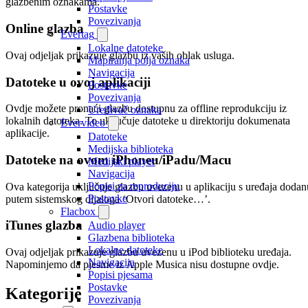
glazbenim oznakama.
Postavke
Povezivanja
Online glazba
Evertag
Lokalne datoteke
Ovaj odjeljak prikazuje glazbu iz vaših oblak usluga.
Mapiranja polja oznaka
Navigacija
Datoteke u ovoj aplikaciji
Postavke
Povezivanja
Ovdje možete pronaći glazbu dostupnu za offline reprodukciju iz
Uređivač oznaka
lokalnih datoteka. To uključuje datoteke u direktoriju dokumenata
Evervideo
aplikacije.
Datoteke
Medijska biblioteka
Datoteke na ovom iPhoneu/iPadu/Macu
Medijski player
Navigacija
Popisi za reproduciju
Ova kategorija uključuje glazbu uvezenu u aplikaciju s uređaja dodan
Postavke
putem sistemskog dijaloga ‘Otvori datoteke…’.
Flacbox
iTunes glazba
Audio player
Glazbena biblioteka
Lokalne datoteke
Ovaj odjeljak prikazuje glazbu uvezenu u iPod biblioteku uređaja.
Navigacija
Napominjemo da pjesme iz Apple Musica nisu dostupne ovdje.
Popisi pjesama
Postavke
Kategorije
Povezivanja