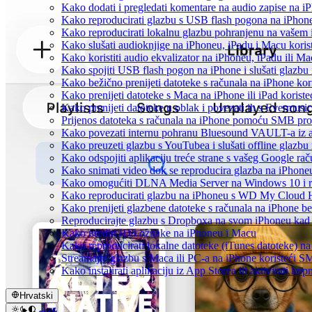
Kako dodati i pregledati komentare na audio zapise na 
Kako reproducirati glazbu s USB flash pogona na iPhon
Kako reproducirati lokalnu glazbu pohranjenu na vašem 
Kako slušati audioknjige na iPhoneu, iPadu i Macu koris
Kako koristiti audio ekvalizator na iPhoneu, iPadu ili M
Kako spojiti USB flash pogon na iPhone i slušati glazbu 
Kako bežično prenijeti datoteke s računala na iPhone kor
Kako prenijeti datoteke s Maca na iPhone ili iPad koriste
Kako prenijeti datoteke u oblak i povezati ih s Evermusic
Prijenos datoteka s računala na iPhone pomoću SMB pro
Kako povezati internu pohranu Bluesound VAULT-a iz ap
Kako preuzeti glazbu s YouTubea i slušati offline glazbu
Kako odspojiti aplikaciju treće strane s vašeg Google ra
Kako snimati video dok se reproducira glazba na iPhone
Kako omogućiti DLNA Media Server na Windows 10 i re
Kako reproducirati glazbu na iPhoneu s WD My Cloud
Kako prenijeti glazbene datoteke s računala na iPhone be
Reproducirajte glazbu s Dropboxa na svom iPhoneu kad s
Kako urediti ID3 oznake na iPhoneu i Macu
Kako reproducirati lokalne datoteke (iTunes datoteke) 
Streamajte glazbu s Maca ili PC-a na iPhone koristeći 
Kako instalirati aplikaciju iz App Storea ili aktivirati 
Hrvatski
عربي