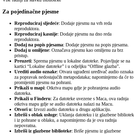
Za pojedinačne pjesme
Reproduciraj sljedeće
: Dodaje pjesmu na vrh reda
reproduktora.
Reproduciraj kasnije
: Dodaje pjesmu na dno reda
reproduktora.
Dodaj na popis pjesama
: Dodaje pjesmu na popis pjesama.
Dodaj u omiljene
: Označava pjesmu kao omiljenu za brz
pristup.
Preuzeti
: Sprema pjesmu u lokalne datoteke. Pojavljuje se na
kartici “Lokalne datoteke” i u odjeljku “Offline glazba”.
Urediti audio oznake
: Otvara ugrađeni uređivač audio oznaka
za popravak nedostajućih metapodataka; napominjemo da će to
promijeniti pjesmu na pohrani.
Prikaži u mapi
: Otkriva mapu gdje je pohranjena audio
datoteka.
Prikaži u Finderu
: Za datoteke uvezene s Maca, ova radnja
otkriva mapu gdje se audio datoteka nalazi na Macu.
Otvori u
: Izvozi audio datoteku u drugu aplikaciju.
Izbriši s oblak usluge
: Uklanja datoteku i iz glazbene bibliote
i iz pohrane u oblaku, a napominjemo da je ova radnja
nepovratna.
Izbriši iz glazbene biblioteke
: Briše pjesmu iz glazbene