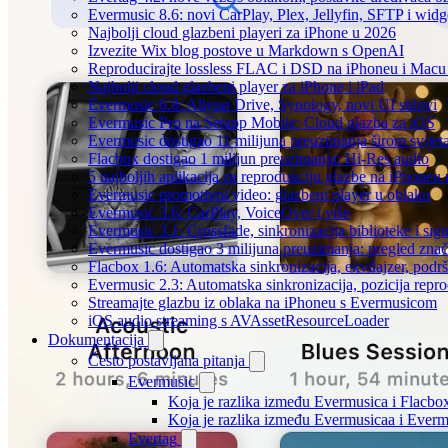
Evermusic 8.6: novi CarPlay, Plex, Jellyfin, SFTP i widg
Najbolji cloud glazbeni playeri za iPhone u 2026
Izvezite Wix blog postove u Markdown s OpenAI
Reproducirajte lossless FLAC i DSD na iPhoneu i Macu
Najbolji cloud glazbeni player za iPhone i iPad
Evermusic 6.8: Aliyun Drive, Synology, novi UI stilovi
Evermusic Pro na Setapp Mobile: Cloud glazba za iOS
Evermusic dostigao 11 milijuna preuzimanja širom svijet
Flacbox dostigao 1 milijun preuzimanja: Hi-Res audio
5 najboljih aplikacija za reprodukciju glazbe na iPhoneu
Evermusic promotivni video: glazbeni player u oblaku
Evermusic 3.6: CarPlay, VoiceOver i više
Evermusic 3.1: Crossfade, sinkronizacija biblioteke i sig
Evermusic dostigao 3 milijuna preuzimanja: pregled znač
Flacbox 1.6: Automatska sinkronizacija, ekvilajzer, po
Evermusic 2.3: Automatska sinkronizacija, pozicija repro
Streamajte glazbu iz oblaka na iPhoneu s Evermusicom
iOS audio streaming s AVAssetResourceLoader
Dokumentacija
Često postavljana pitanja
Evermusic
Koja je razlika između Evermusica i Flacbo
Koja je razlika između Evermusicaa i Ever
Evertag