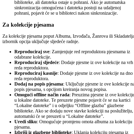
biblioteke, ali datoteka ostaje u pohrani. Ako je automatska
sinkronizacija omogućena i datoteka postoji na udaljenoj
pohrani, pojavit će se u biblioteci nakon sinkronizacije.
Za kolekcije pjesama
Za kolekcije pjesama poput Albuma, Izvođača, Žanrova ili Skladatelja
izbornik opcija uključuje sljedeće radnje.
Reproduciraj sve
: Zamjenjuje red reproduktora pjesmama iz
odabrane kolekcije.
Reproduciraj sljedeće
: Dodaje pjesme iz ove kolekcije na vrh
reda reproduktora.
Reproduciraj kasnije
: Dodaje pjesme iz ove kolekcije na dno
reda reproduktora.
Dodaj na popis pjesama
: Uključuje pjesme iz ove kolekcije n
popis pjesama, s opcijom kreiranja novog popisa.
Omogući offline način rada
: Preuzima pjesme iz ove kolekcij
u lokalne datoteke. Te preuzete pjesme pojavit će se na kartici
“Lokalne datoteke” i u odjeljku “Offline glazba” glazbene
biblioteke. Ako se dodaju nove stavke kolekciji na poslužitelju,
automatski će se preuzeti u “Lokalne datoteke”.
Uredi sliku
: Omogućuje promjenu omota albuma za kolekciju
pjesama.
Izbriši iz glazbene biblioteke
: Uklanja kolekciju pjesama iz