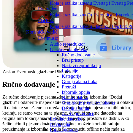
Koja je razlika između Evertag i Evertag P
Evervideo
Koja je razlika između Evervidea i Evervi
Flacbox
Koja je razlika između Flacbox i Flacbox 
Korisnički vodič
Evermusic
Audio reproduktor
Glazbena biblioteka
Ručno dodavanje
Brzi pristup
Nastavi reprodukciju
Lokacije
Zaslon Evermusic glazbene biblioteke
Kategorije
Gornja alatna traka
Ručno dodavanje
Pretraži
Izbornik opcija
Za ručno dodavanje pjesama, dodirnite stavku izbornika “Dodaj
Način odabira
glazbu” i odaberite mape/datoteke iz spojene usluge pohrane u oblaku
Grupiranje prema oznakama
ili datoteke smještene na uređaju. Kada dodajete pjesme u biblioteku,
Detalji albuma
kreiraju se samo veze na te pjesme, čuvajući stvarne datoteke na
Alati i preference
originalnim lokacijama radi uštede vrijednog prostora na disku. Ako
Lokalne datoteke
želite učiniti pjesme dostupnima offline, možete koristiti radnju
Navigacija
preuzimanja iz izbornika opcija ili omogućiti offline način rada za
Popisi pjesama