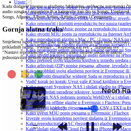
Upute
Kada dodajete pjesme u glazbenu biblioteku, aplikacija automatski čit
Kako koristiti zvučne efekte i DSP u Flacboxu: kompresor
audio oznake i organizira ih u kategorije kao što su Songs, Unplayed
Kako uključiti glazbeni vizualizator dok reproducirate g
Songs, Albums, Album Artists, Artists, Genres i Composers.
Kako koristiti zvučne audio efekte u Evermusicu: reverb, 
Kako omogućiti i koristiti reprodukciju bez pauza (gapl
Gornja alatna traka
Kako izvesti Apple Music popise za reprodukciju i repro
Kako stvoriti M3U popis za reprodukciju za Internet Arc
Kako reproducirati glazbu s Mac / PC / Linux / NAS na 
Smještena ispod navigacijske trake, gornja alatna traka nudi nekoliko
Kako reproducirati vlastitu glazbu na iPhoneu koristeći 
prikladnih radnji: “Pretraži”, “Reproduciraj sve”, “Izmiješaj sve” i
Kako promijeniti omote albuma za lokalne pjesme na Spot
“Nastavi reprodukciju”. Ovu alatnu traku možete otkriti ili sakriti
Kako urediti tekstove pjesama za audio datoteke na iPh
jednostavnim gestom povlačenja prema dolje.
Kako prenijeti svoju glazbenu knjižnicu između uređaja
Kako arhivirati (ZIP) popise pjesama, albume, izvođače i
Kako scrobblati svoju glazbenu povijest iz Evermusic ili
Kako koristiti dinamičke widgete Sada se reproducira u
Vodič korak po korak: Uvoz vaše iCloud knjižnice u Eve
Kako povezati Synology NAS i slušati glazbu na iPhone
Kako pregledati ugrađene tekstove, komentare i LRC dat
Kako spojiti NAS pohranu pomoću WebDAV-a i slušati g
Reprodukcija offline glazbe u Evermusic i Flacbox: Preuz
Kako izvesti kolekciju pjesama u M3U, CSV i TXT u Ev
Kako uvesti M3U popis pjesama u Evermusic i Flacbox
Izvezite svoju kompletnu povijest slušanja iz Evermusica
Kako reproducirati FLAC (bezgubitnu) glazbu na moje
Kako slušati glazbu s iCloud Drivea na iPhoneu ili Macu