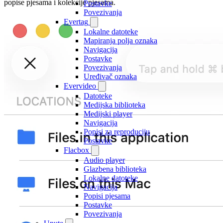
popise pjesama i kolekcije pjesama.
Postavke
Povezivanja
Evertag
Lokalne datoteke
Mapiranja polja oznaka
Navigacija
Postavke
Povezivanja
Uređivač oznaka
Evervideo
Datoteke
Medijska biblioteka
Medijski player
Navigacija
Popisi za reproduciju
Postavke
Flacbox
Audio player
Glazbena biblioteka
Lokalne datoteke
Navigacija
Popisi pjesama
Postavke
Povezivanja