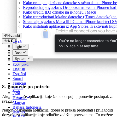
Kako prenijeti glazbene datoteke s računala na iPhone be
Reproducirajte glazbu s Dropboxa na svom iPhoneu kad s
Kako urediti ID3 oznake na iPhoneu i Macu
Kako reproducirati lokalne datoteke (iTunes datoteke) 
Streamajte glazbu s Maca ili PC-a na iPhone koristeći 
Kako instalirati aplikaciju iz App Storea ili aktivirati 
Hrvatski
عربي
Català
Light
Čeština
Dark
Dansk
System
Deutsch
Ελληνικά
English
Español
Suomi
Français
8. Ponovite po potrebi
עברית
हिन्दी
Ako imate više aplikacija koje želite odspojiti, ponovite postupak za
Hrvatski
svaku.
Magyar
Bahasa Indonesia
Nakon odspajanja aplikacija, dobra je praksa pregledati i prilagoditi
Italiano
dozvole za aplikacije koje odlučite zadržati povezanima. To možete
日本語