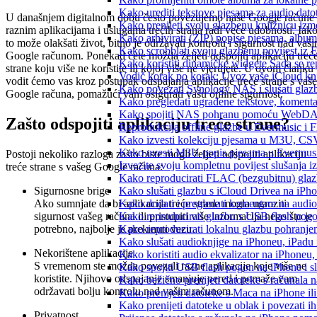
Kako urediti tekstove pjesama za audio dat
U današnjem digitalnom dobu često povezujemo naše Google račune 
Kako prenijeti svoju glazbenu knjižnicu iz
raznim aplikacijama i uslugama trećih strana radi veće udobnosti. Iak
Kako arhivirati (ZIP) popise pjesama, albume
to može olakšati život, bitno je održavati kontrolu i sigurnost nad vaš
Kako scrobblati svoju glazbenu povijest iz 
Google računom. Ponekad ćete možda željeti odspojiti aplikaciju treć
Kako koristiti dinamičke widgete Sada se r
strane koju više ne koristite ili kojoj više ne vjerujete. U ovom članku
Vodič korak po korak: Uvoz vaše iCloud knj
vodit ćemo vas kroz postupak odspajanja aplikacije treće strane s vaš
Kako povezati Synology NAS i slušati glaz
Google računa, pomažući vam osigurati vašu online sigurnost.
Kako pregledati ugrađene tekstove, komenta
Kako spojiti NAS pohranu pomoću WebDAV-a
Zašto odspojiti aplikaciju treće strane?
Reprodukcija offline glazbe u Evermusic i Fl
Kako izvesti kolekciju pjesama u M3U, CS
Kako uvesti M3U popis pjesama u Evermusi
Postoji nekoliko razloga zašto biste mogli željeti odspojiti aplikaciju
Izvezite svoju kompletnu povijest slušanja 
treće strane s vašeg Google računa:
Kako reproducirati FLAC (bezgubitnu) gla
Sigurnosne brige
Kako slušati glazbu s iCloud Drivea na iPh
Ako sumnjate da bi aplikacija treće strane mogla ugroziti
Kako dodati i pregledati komentare na audi
sigurnost vašeg računa ili pristupiti više informacija nego što je
Kako reproducirati glazbu s USB flash pog
potrebno, najbolje je prekinuti vezu.
Kako reproducirati lokalnu glazbu pohranje
Kako slušati audioknjige na iPhoneu, iPadu
Nekorištene aplikacije
Kako koristiti audio ekvalizator na iPhoneu
S vremenom ste možda povezali razne aplikacije koje više ne
Kako spojiti USB flash pogon na iPhone i slu
koristite. Njihovo odspajanje smanjuje nered i pomaže vam
Kako bežično prenijeti datoteke s računala 
održavati bolju kontrolu nad vašim računom.
Kako prenijeti datoteke s Maca na iPhone ili
Kako prenijeti datoteke u oblak i povezati i
Privatnost