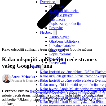
Evervideo
Datoteke
Medijska biblioteka
Medijski player
Navigacija
Popisi za reproduciju
Postavke
Flacbox
Audio player
Glazbena biblioteka
Lokalne datoteke
Kako odspojiti aplikaciju treće strane s vašeg Google računa
Navigacija
Popisi pjesama
Kako odspojiti aplikaciju treće strane s
Postavke
Povezivanja
vašeg Google računa
Upute
Kako koristiti zvučne efekte i DSP u Flacbox
Kako uključiti glazbeni vizualizator dok re
Artem Meleshko
Kako koristiti zvučne audio efekte u Evermus
Founder & Engineer at Everappz
Kako omogućiti i koristiti reprodukciju bez
Kako izvesti Apple Music popise za reprodu
Ukratko:
Idite na
myaccount.google.com
> Sigurnost > Aplikacije i
Kako stvoriti M3U popis za reprodukciju za 
usluge trećih strana. Kliknite na aplikaciju koju želite ukloniti, zatim
Kako reproducirati glazbu s Mac / PC / Lin
odaberite “Ukloni pristup” ili “Izbriši sve veze.” Ponovite za svaku
Kako reproducirati vlastitu glazbu na iPhon
aplikaciju.
Kako promijeniti omote albuma za lokalne pj