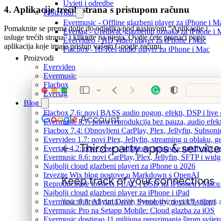
Uvjeti i odredbe
4. Aplikacije trećih strana s pristupom računu
Proizvodi
Evermusic - Offline glazbeni player za iPhone i M
Pomaknite se prema dolje do odjeljka pod naslovom “Aplikacije i
Evertag - Uređivač glazbenih oznaka za iPhone i 
usluge trećih strana” i kliknite na njega. Ovdje ćete pronaći popis
Evervideo - HD video player za iPhone i Mac
aplikacija koje imaju pristup vašem Google računu.
Flacbox - Hi-Res audio player za iPhone i Mac
Proizvodi
Evervideo
Evermusic
Flacbox
Evertag
Blog
Flacbox 7.6: novi BASS audio pogon, efekti, DSP i live g
Evermusic 8.7: prava reprodukcija bez pauza, audio efekti
Flacbox 7.4: Obnovljeni CarPlay, Plex, Jellyfin, Subson
Evervideo 1.7: novi Plex, Jellyfin, streaming u oblaku, g
Evertag 4.2: nove veze s oblakom, postavke uređivača o
Evermusic 8.6: novi CarPlay, Plex, Jellyfin, SFTP i widg
Najbolji cloud glazbeni playeri za iPhone u 2026
Izvezite Wix blog postove u Markdown s OpenAI
Reproducirajte lossless FLAC i DSD na iPhoneu i Macu
Najbolji cloud glazbeni player za iPhone i iPad
Evermusic 6.8: Aliyun Drive, Synology, novi UI stilovi
Evermusic Pro na Setapp Mobile: Cloud glazba za iOS
Evermusic dostigao 11 milijuna preuzimanja širom svijet