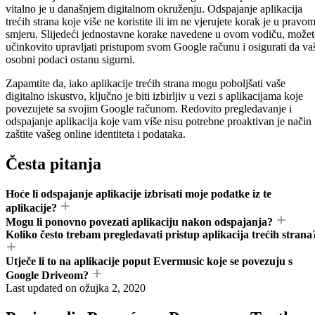
vitalno je u današnjem digitalnom okruženju. Odspajanje aplikacija
trećih strana koje više ne koristite ili im ne vjerujete korak je u pravo
smjeru. Slijedeći jednostavne korake navedene u ovom vodiču, možet
učinkovito upravljati pristupom svom Google računu i osigurati da va
osobni podaci ostanu sigurni.
Zapamtite da, iako aplikacije trećih strana mogu poboljšati vaše
digitalno iskustvo, ključno je biti izbirljiv u vezi s aplikacijama koje
povezujete sa svojim Google računom. Redovito pregledavanje i
odspajanje aplikacija koje vam više nisu potrebne proaktivan je način
zaštite vašeg online identiteta i podataka.
Česta pitanja
Hoće li odspajanje aplikacije izbrisati moje podatke iz te
aplikacije?
Mogu li ponovno povezati aplikaciju nakon odspajanja?
Koliko često trebam pregledavati pristup aplikacija trećih strana
Utječe li to na aplikacije poput Evermusic koje se povezuju s
Google Driveom?
Last updated on
ožujka 2, 2020