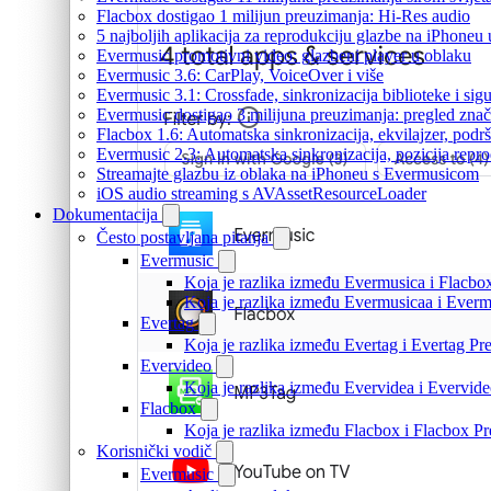
Flacbox dostigao 1 milijun preuzimanja: Hi-Res audio
5 najboljih aplikacija za reprodukciju glazbe na iPhoneu
Evermusic promotivni video: glazbeni player u oblaku
Evermusic 3.6: CarPlay, VoiceOver i više
Evermusic 3.1: Crossfade, sinkronizacija biblioteke i sig
Evermusic dostigao 3 milijuna preuzimanja: pregled znač
Flacbox 1.6: Automatska sinkronizacija, ekvilajzer, po
Evermusic 2.3: Automatska sinkronizacija, pozicija repro
Streamajte glazbu iz oblaka na iPhoneu s Evermusicom
iOS audio streaming s AVAssetResourceLoader
Dokumentacija
Često postavljana pitanja
Evermusic
Koja je razlika između Evermusica i Flacbo
Koja je razlika između Evermusicaa i Ever
Evertag
Koja je razlika između Evertag i Evertag P
Evervideo
Koja je razlika između Evervidea i Evervi
Flacbox
Koja je razlika između Flacbox i Flacbox 
Korisnički vodič
Evermusic