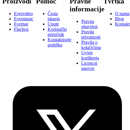
Proizvodi
Pomoć
Pravne
Tvrtka
informacije
Evervideo
Česta
O nama
Evermusic
pitanja
Blog
Pravna
Evertag
Upute
Kontakt
obavijest
Flacbox
Korisnički
Pravila
priručnik
privatnosti
Kontaktirajte
Pravila o
podršku
kolačićima
Uvjeti
korištenja
Licencni
ugovor