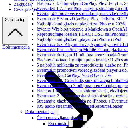
Flacbox 7.4: Obnovljeni CarPlay, Plex, Jellyfin,
Zaključak
Evervideo 1.7: novi Plex, Jellyfin, streaming u obl
Česta pitanja
Evertag 4.2: nove veze s oblakom, postavke uređi
Evermusic 8.6: novi CarPlay, Plex, Jellyfin, SFTP 
Scroll to top
Najbolji cloud glazbeni playeri za iPhone u 2026
Izvezite Wix blog postove u Markdown s OpenAI
Reproducirajte lossless FLAC i DSD na iPhoneu 
Najbolji cloud glazbeni player za iPhone i iPad
Evermusic 6.8: Aliyun Drive, Synology, novi UI st
Dokumentacija
Evermusic Pro na Setapp Mobile: Cloud glazba za
Evermusic dostigao 11 milijuna preuzimanja širom 
Flacbox dostigao 1 milijun preuzimanja: Hi-Res a
5 najboljih aplikacija za reprodukciju glazbe na i
Evermusic promotivni video: glazbeni player u ob
Evermusic 3.6: CarPlay, VoiceOver i više
Evermusic 3.1: Crossfade, sinkronizacija bibliotek
Evermusic dostigao 3 milijuna preuzimanja: pregle
Flacbox 1.6: Automatska sinkronizacija, ekvilajz
Evermusic 2.3: Automatska sinkronizacija, pozicij
Streamajte glazbu iz oblaka na iPhoneu s Evermu
iOS audio streaming s AVAssetResourceLoader
Dokumentacija
Često postavljana pitanja
Evermusic