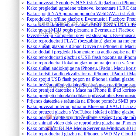
Kako povezati Synology NAS i slušati glazbu na iPhone
Kako pregledati ugrađene tekstove, komentare i LRC dat
Kako spojiti NAS pohranu pomoću WebDAV-a i slušati g
Reprodukcija offline glazbe u Evermusic i Flacbox: Preuz
Kako izvesti kolekciju pjesama u M3U, CSV i TXT u Ev
Kako uvesti M3U popis pjesama u Evermusic i Flacbox
Izvezite svoju kompletnu povijest slušanja iz Evermusica
Kako reproducirati FLAC (bezgubitnu) glazbu na moje
Kako slušati glazbu s iCloud Drivea na iPhoneu ili Macu
Kako dodati i pregledati komentare na audio zapise na 
Kako reproducirati glazbu s USB flash pogona na iPhon
Kako reproducirati lokalnu glazbu pohranjenu na vašem 
Kako slušati audioknjige na iPhoneu, iPadu i Macu koris
Kako koristiti audio ekvalizator na iPhoneu, iPadu ili M
Kako spojiti USB flash pogon na iPhone i slušati glazbu 
Kako bežično prenijeti datoteke s računala na iPhone kor
Kako prenijeti datoteke s Maca na iPhone ili iPad koriste
Kako prenijeti datoteke u oblak i povezati ih s Evermusic
Prijenos datoteka s računala na iPhone pomoću SMB pro
Kako povezati internu pohranu Bluesound VAULT-a iz ap
Kako preuzeti glazbu s YouTubea i slušati offline glazbu
Kako odspojiti aplikaciju treće strane s vašeg Google ra
Kako snimati video dok se reproducira glazba na iPhone
Kako omogućiti DLNA Media Server na Windows 10 i re
Kako reproducirati glazbu na iPhoneu s WD My Cloud