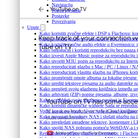
Navigacija
Popisi pjesama
Postavke
Povezivanja
Upute
Kako koristiti zvučne efekte i DSP u Flacboxu: kom
Kako uključiti glazbeni vizualizator dok reproduc
Kako koristiti zvučne audio efekte u Evermusicu: re
Kako omogućiti i koristiti reprodukciju bez pauza
Kako izvesti Apple Music popise za reprodukciju i
Kako stvoriti M3U popis za reprodukciju za Intern
Kako reproducirati glazbu s Mac / PC / Linux / N
Kako reproducirati vlastitu glazbu na iPhoneu kori
Kako promijeniti omote albuma za lokalne pjesme n
Kako urediti tekstove pjesama za audio datoteke 
Kako prenijeti svoju glazbenu knjižnicu između u
Kako arhivirati (ZIP) popise pjesama, albume, izvo
Kako scrobblati svoju glazbenu povijest iz Evermus
Kako koristiti dinamičke widgete Sada se reprodu
Vodič korak po korak: Uvoz vaše iCloud knjižnice
Kako povezati Synology NAS i slušati glazbu na 
Kako pregledati ugrađene tekstove, komentare i L
Kako spojiti NAS pohranu pomoću WebDAV-a i slu
Reprodukcija offline glazbe u Evermusic i Flacbox: