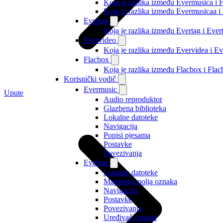
Koja je razlika između Evermusica i 
Koja je razlika između Evermusicaa 
Evertag
Koja je razlika između Evertag i Eve
Evervideo
Koja je razlika između Evervidea i 
Flacbox
Koja je razlika između Flacbox i Fl
Korisnički vodič
Evermusic
Upute
Audio reproduktor
Glazbena biblioteka
Lokalne datoteke
Navigacija
Popisi pjesama
Postavke
Povezivanja
Evertag
Lokalne datoteke
Mapiranja polja oznaka
Navigacija
Postavke
Povezivanja
Uređivač oznaka