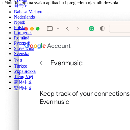
učiniti klikom na svaku aplikaciju i pregledom njezinih dozvola.
한국어
Bahasa Melayu
Nederlands
Norsk
Polski
Português
Română
Русский
Slovenčina
Svenska
ไทย
Türkçe
Українська
Tiếng Việt
简体中文
繁體中文