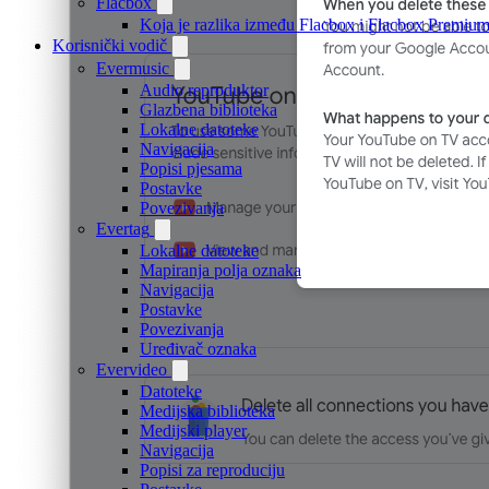
Flacbox
Koja je razlika između Flacbox i Flacbox Premiu
Korisnički vodič
Evermusic
Audio reproduktor
Glazbena biblioteka
Lokalne datoteke
Navigacija
Popisi pjesama
Postavke
Povezivanja
Evertag
Lokalne datoteke
Mapiranja polja oznaka
Navigacija
Postavke
Povezivanja
Uređivač oznaka
Evervideo
Datoteke
Medijska biblioteka
Medijski player
Navigacija
Popisi za reproduciju