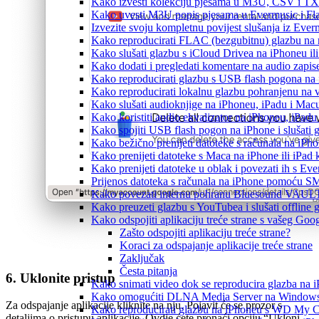
Kako izvesti kolekciju pjesama u M3U, CSV i TX
Kako uvesti M3U popis pjesama u Evermusic i Fl
Izvezite svoju kompletnu povijest slušanja iz Ever
Kako reproducirati FLAC (bezgubitnu) glazbu na
Kako slušati glazbu s iCloud Drivea na iPhoneu il
Kako dodati i pregledati komentare na audio zapi
Kako reproducirati glazbu s USB flash pogona na
Kako reproducirati lokalnu glazbu pohranjenu na 
Kako slušati audioknjige na iPhoneu, iPadu i Mac
Kako koristiti audio ekvalizator na iPhoneu, iPadu
Kako spojiti USB flash pogon na iPhone i slušati g
Kako bežično prenijeti datoteke s računala na iPho
Kako prenijeti datoteke s Maca na iPhone ili iPad k
Kako prenijeti datoteke u oblak i povezati ih s Eve
Prijenos datoteka s računala na iPhone pomoću S
Kako povezati internu pohranu Bluesound VAULT-a
Kako preuzeti glazbu s YouTubea i slušati offline
Kako odspojiti aplikaciju treće strane s vašeg Goo
Zašto odspojiti aplikaciju treće strane?
Koraci za odspajanje aplikacije treće strane
Zaključak
Česta pitanja
6. Uklonite pristup
Kako snimati video dok se reproducira glazba na 
Kako omogućiti DLNA Media Server na Windows 10
Za odspajanje aplikacije kliknite na nju. Pojavit će se prozor s
Kako reproducirati glazbu na iPhoneu s WD My
detaljima o pristupu aplikacije. Ovdje ćete pronaći opciju “Ukloni