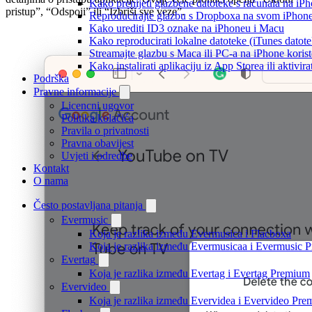
Kako prenijeti glazbene datoteke s računala na iP
pristup”, “Odspoji” ili “Izbriši sve veze”.
Reproducirajte glazbu s Dropboxa na svom iPhoneu
Kako urediti ID3 oznake na iPhoneu i Macu
Kako reproducirati lokalne datoteke (iTunes dato
Streamajte glazbu s Maca ili PC-a na iPhone kori
Kako instalirati aplikaciju iz App Storea ili aktiv
Podrška
Pravne informacije
Licencni ugovor
Politika kolačića
Pravila o privatnosti
Pravna obavijest
Uvjeti i odredbe
Kontakt
O nama
Često postavljana pitanja
Evermusic
Koja je razlika između Evermusica i Flacboxa
Koja je razlika između Evermusicaa i Evermusic 
Evertag
Koja je razlika između Evertag i Evertag Premium
Evervideo
Koja je razlika između Evervidea i Evervideo Pr