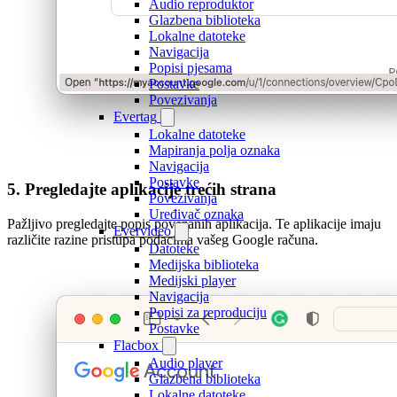
Audio reproduktor
Glazbena biblioteka
Lokalne datoteke
Navigacija
Popisi pjesama
Postavke
Povezivanja
Evertag
Lokalne datoteke
Mapiranja polja oznaka
Navigacija
Postavke
5. Pregledajte aplikacije trećih strana
Povezivanja
Uređivač oznaka
Pažljivo pregledajte popis povezanih aplikacija. Te aplikacije imaju
Evervideo
različite razine pristupa podacima vašeg Google računa.
Datoteke
Medijska biblioteka
Medijski player
Navigacija
Popisi za reproduciju
Postavke
Flacbox
Audio player
Glazbena biblioteka
Lokalne datoteke