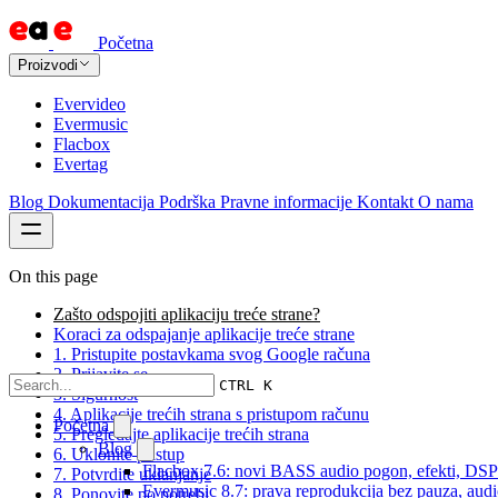
Početna
Proizvodi
Evervideo
Evermusic
Flacbox
Evertag
Blog
Dokumentacija
Podrška
Pravne informacije
Kontakt
O nama
On this page
Zašto odspojiti aplikaciju treće strane?
Koraci za odspajanje aplikacije treće strane
1. Pristupite postavkama svog Google računa
2. Prijavite se
CTRL K
3. Sigurnost
4. Aplikacije trećih strana s pristupom računu
Početna
5. Pregledajte aplikacije trećih strana
Blog
6. Uklonite pristup
Flacbox 7.6: novi BASS audio pogon, efekti, DSP i
7. Potvrdite uklanjanje
Evermusic 8.7: prava reprodukcija bez pauza, audio 
8. Ponovite po potrebi