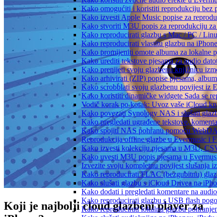
Kako omogućiti i koristiti reprodukciju bez
Kako izvesti Apple Music popise za reprodu
Kako stvoriti M3U popis za reprodukciju za 
Kako reproducirati glazbu s Mac / PC / Lin
Kako reproducirati vlastitu glazbu na iPhon
Kako promijeniti omote albuma za lokalne pj
Kako urediti tekstove pjesama za audio dat
Kako prenijeti svoju glazbenu knjižnicu iz
Kako arhivirati (ZIP) popise pjesama, albume
Kako scrobblati svoju glazbenu povijest iz 
Kako koristiti dinamičke widgete Sada se r
Vodič korak po korak: Uvoz vaše iCloud knj
Kako povezati Synology NAS i slušati glaz
Kako pregledati ugrađene tekstove, komenta
Kako spojiti NAS pohranu pomoću WebDAV-a
Reprodukcija offline glazbe u Evermusic i Fl
Kako izvesti kolekciju pjesama u M3U, CS
Kako uvesti M3U popis pjesama u Evermusi
Izvezite svoju kompletnu povijest slušanja 
Kako reproducirati FLAC (bezgubitnu) gla
Kako slušati glazbu s iCloud Drivea na iPh
Kako dodati i pregledati komentare na audi
Kako reproducirati glazbu s USB flash pog
Koji je najbolji cloud glazbeni player za
Kako reproducirati lokalnu glazbu pohranje