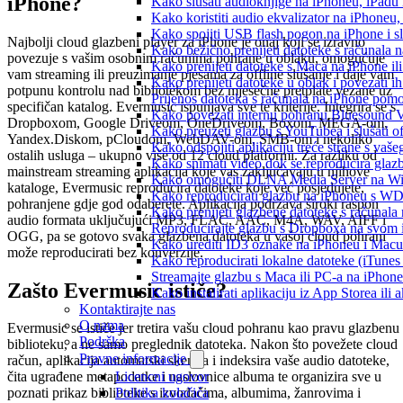
iPhone?
Kako slušati audioknjige na iPhoneu, iPadu
Kako koristiti audio ekvalizator na iPhoneu
Kako spojiti USB flash pogon na iPhone i slu
Najbolji cloud glazbeni player za iPhone je onaj koji se izravno
Kako bežično prenijeti datoteke s računala 
povezuje s vašim osobnim računima pohrane u oblaku, omogućuje
Kako prenijeti datoteke s Maca na iPhone ili
vam streaming ili preuzimanje pjesama za offline slušanje i daje vam
Kako prenijeti datoteke u oblak i povezati i
potpunu kontrolu nad bibliotekom bez mjesečne pretplate vezane uz
Prijenos datoteka s računala na iPhone po
specifičan katalog. Evermusic ispunjava sve te kriterije. Integrira se s
Kako povezati internu pohranu Bluesound V
Dropboxom, Google Driveom, OneDriveom, Boxom, MEGA-om,
Kako preuzeti glazbu s YouTubea i slušati o
Yandex.Diskom, pCloudom, WebDAV-om, SMB-om i nekoliko
Kako odspojiti aplikaciju treće strane s vaš
ostalih usluga – ukupno više od 12 cloud platformi. Za razliku od
Kako snimati video dok se reproducira glaz
mainstream streaming aplikacija koje vas zaključavaju u njihove
Kako omogućiti DLNA Media Server na Wind
kataloge, Evermusic reproducira datoteke koje već posjedujete,
Kako reproducirati glazbu na iPhoneu s 
pohranjene gdje god odaberete. Aplikacija podržava široki raspon
Kako prenijeti glazbene datoteke s računala
audio formata uključujući MP3, FLAC, AAC, M4A, WAV, AIFF i
Reproducirajte glazbu s Dropboxa na svom i
OGG, pa se gotovo svaka glazbena datoteka u vašoj cloud pohrani
Kako urediti ID3 oznake na iPhoneu i Macu
može reproducirati bez konverzije.
Kako reproducirati lokalne datoteke (iTune
Streamajte glazbu s Maca ili PC-a na iPhon
Zašto Evermusic ističe?
Kako instalirati aplikaciju iz App Storea il
Kontaktirajte nas
O nama
Evermusic se ističe jer tretira vašu cloud pohranu kao pravu glazbenu
Podrška
biblioteku, a ne samo preglednik datoteka. Nakon što povežete cloud
Pravne informacije
račun, aplikacija automatski skenira i indeksira vaše audio datoteke,
Licencni ugovor
čita ugrađene metapodatke i naslovnice albuma te organizira sve u
Politika kolačića
poznati prikaz biblioteke s izvođačima, albumima, žanrovima i