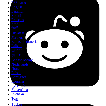
Ελληνικά
English
Español
Suomi
Français
עברית
हिन्दी
Hrvatski
Magyar
Bahasa Indonesia
Italiano
日本語
한국어
Bahasa Melayu
Nederlands
Norsk
Polski
Português
Română
Русский
Slovenčina
Svenska
ไทย
Türkçe