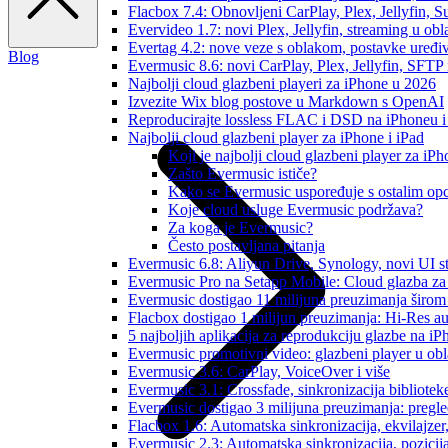
Flacbox 7.4: Obnovljeni CarPlay, Plex, Jellyfin,
Evervideo 1.7: novi Plex, Jellyfin, streaming u obl
Evertag 4.2: nove veze s oblakom, postavke uređi
Blog
Evermusic 8.6: novi CarPlay, Plex, Jellyfin, SFTP 
Najbolji cloud glazbeni playeri za iPhone u 2026
Izvezite Wix blog postove u Markdown s OpenAI
Reproducirajte lossless FLAC i DSD na iPhoneu 
Najbolji cloud glazbeni player za iPhone i iPad
Koji je najbolji cloud glazbeni player za iP
Zašto Evermusic ističe?
Kako se Evermusic uspoređuje s ostalim op
Koje cloud usluge Evermusic podržava?
Za koga je Evermusic?
Često postavljana pitanja
Evermusic 6.8: Aliyun Drive, Synology, novi UI st
Evermusic Pro na Setapp Mobile: Cloud glazba za
Evermusic dostigao 11 milijuna preuzimanja širom 
Flacbox dostigao 1 milijun preuzimanja: Hi-Res a
5 najboljih aplikacija za reprodukciju glazbe na i
Evermusic promotivni video: glazbeni player u ob
Evermusic 3.6: CarPlay, VoiceOver i više
Evermusic 3.1: Crossfade, sinkronizacija bibliotek
Evermusic dostigao 3 milijuna preuzimanja: pregle
Flacbox 1.6: Automatska sinkronizacija, ekvilajz
Evermusic 2.3: Automatska sinkronizacija, pozicij