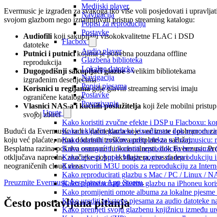
Medijski player
Evermusic je izgrađen za svakoga tko više voli posjedovati i upravljat
Navigacija
svojom glazbom nego iznajmljivati pristup streaming katalogu:
Popisi za reproduciju
Postavke
Audiofili
koji sakupljaju visokokvalitetne FLAC i DSD
Flacbox
datoteke
Audio player
Putnici i putnici
kojima je potrebna pouzdana offline
Glazbena biblioteka
reprodukcija
Lokalne datoteke
Dugogodišnji sakupljači glazbe
s velikim bibliotekama
Navigacija
izgrađenim desetljećima
Popisi pjesama
Korisnici u regijama
gdje glavni streaming servisi imaju
Postavke
ograničene kataloge
Povezivanja
Vlasnici NAS-a i kućnih poslužitelja
koji žele mobilni pristup
Upute
svojoj zbirci
Kako koristiti zvučne efekte i DSP u Flacboxu: kom
Budući da Evermusic radi s datotekama koje već imate i pohranom za
Kako uključiti glazbeni vizualizator dok reproduc
koju već plaćate, nema dodatnih troškova pretplate za sadržaj.
Kako koristiti zvučne audio efekte u Evermusicu: re
Besplatna razina pokriva osnovne funkcionalnosti, dok Evermusic Pr
Kako omogućiti i koristiti reprodukciju bez pauza
otključava napredne značajke poput ekvilajzera, crossfadea i
Kako izvesti Apple Music popise za reprodukciju i
neograničenih cloud veza.
Kako stvoriti M3U popis za reprodukciju za Intern
Kako reproducirati glazbu s Mac / PC / Linux / N
Preuzmite Evermusic besplatno u App Storeu
.
Kako reproducirati vlastitu glazbu na iPhoneu kori
Kako promijeniti omote albuma za lokalne pjesme n
Često postavljana pitanja
Kako urediti tekstove pjesama za audio datoteke 
Kako prenijeti svoju glazbenu knjižnicu između u