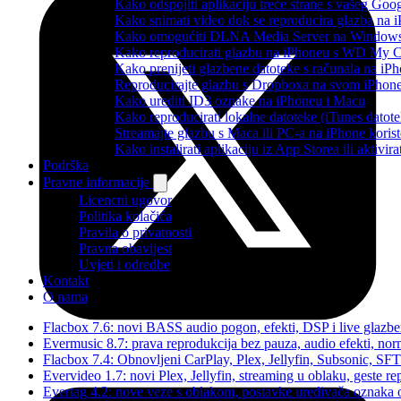
Kako odspojiti aplikaciju treće strane s vašeg Goo
Kako snimati video dok se reproducira glazba na 
Kako omogućiti DLNA Media Server na Windows 10
Kako reproducirati glazbu na iPhoneu s WD My
Kako prenijeti glazbene datoteke s računala na iP
Reproducirajte glazbu s Dropboxa na svom iPhoneu
Kako urediti ID3 oznake na iPhoneu i Macu
Kako reproducirati lokalne datoteke (iTunes dato
Streamajte glazbu s Maca ili PC-a na iPhone kori
Kako instalirati aplikaciju iz App Storea ili aktiv
Podrška
Pravne informacije
Licencni ugovor
Politika kolačića
Pravila o privatnosti
Pravna obavijest
Uvjeti i odredbe
Kontakt
O nama
Flacbox 7.6: novi BASS audio pogon, efekti, DSP i live glazben
Evermusic 8.7: prava reprodukcija bez pauza, audio efekti, norma
Flacbox 7.4: Obnovljeni CarPlay, Plex, Jellyfin, Subsonic, SF
Evervideo 1.7: novi Plex, Jellyfin, streaming u oblaku, geste re
Evertag 4.2: nove veze s oblakom, postavke uređivača oznaka 