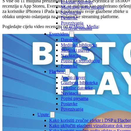
S više od 11 milijuna preuzimanja i ocjenom 4,6 zvjezdica iz 18.000+
Lokalne datoteke
recenzija u App Storeu, Evermusic se etablirao kao preferirano rješenj
Mapiranja polja oznaka
za korisnike iPhonea i iPada koji pohranjuju svoje glazbene zbirke u
Navigacija
oblaku umjesto oslanjanja na pretplatničke streaming platforme.
Postavke
Povezivanja
Pogledajte cijelu video recenziju od
@Massi_Media
:
Uređivač oznaka
Evervideo
Datoteke
Medijska biblioteka
Medijski player
Navigacija
Popisi za reproduciju
Postavke
Flacbox
Audio player
Glazbena biblioteka
Lokalne datoteke
Navigacija
Popisi pjesama
Postavke
Povezivanja
Upute
Kako koristiti zvučne efekte i DSP u Flacbox
Kako uključiti glazbeni vizualizator dok re
Kako koristiti zvučne audio efekte u Evermus