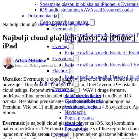
Streamajte glazbu iz oblaka na iPhoneu s Evermu
iOS audio streaming s AVAssetResourceLoader
Dokumentacija
Često postavljana pitanja
Najbolji cloud glazbeni player za iPhone i iPad
Evermusic
Koja je razlika između Evermusica i 
Najbolji cloud glazbeni player za iPhone i
Koja je razlika između Evermusicaa 
iPad
Evertag
Koja je razlika između Evertag i Eve
Evervideo
Artem Meleshko
Koja je razlika između Evervidea i 
Founder & Engineer at Everappz
Flacbox
Koja je razlika između Flacbox i Fl
Ukratko:
Evermusic je cloud glazbeni player za iPhone i iPad koji se
Korisnički vodič
povezuje s Dropboxom, Google Driveom, OneDriveom i 9+ ostalih
Evermusic
cloud usluga. Reproducira FLAC, MP3, WAV i druge formate,
Audio reproduktor
podržava offline preuzimanja i uključuje ekvilajzer i uređivač ID3
Glazbena biblioteka
oznaka. Besplatno preuzimanje s jednokratnom nadogradnjom na
Lokalne datoteke
Premium. Više od 11 milijuna preuzimanja, ocjena 4,6 zvjezdica u A
Navigacija
Storeu.
Popisi pjesama
Evermusic
je najbolji cloud glazbeni player za iOS, koji kombinira
Postavke
nativnu podršku za 12+ cloud usluga pohrane s offline reprodukcijom
Povezivanja
ugrađenim ekvilajzerom i potpunim upraviteljem glazbene biblioteke.
Evertag