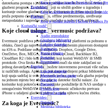
Koja je razlika između Evertag i Evertag P
datotekama postupa s jednakom pažnjom kao što bi to činio desktop
Evervideo
glazbeni program. Za slušatelje koji su uložili godine u izgradnju i
kuriranje osobne glazbene zbirke, Evermusic je jedina opcija koja
Koja je razlika između Evervidea i Evervi
pruža potpunu cloud integraciju, offline predmemoriju, uređivanje
Flacbox
metapodataka i napredne audio značajke u jednoj iOS aplikaciji.
Koja je razlika između Flacbox i Flacbox 
Korisnički vodič
Koje cloud usluge Evermusic podržava?
Evermusic
Audio reproduktor
Glazbena biblioteka
Evermusic podržava povezivanje s više od 12 platformi za pohranu u
Lokalne datoteke
oblaku, čineći ga najsvestranijim cloud glazbenim playerom dostupni
Navigacija
na iOS-u. Podržane usluge uključuju Dropbox, Google Drive,
Popisi pjesama
OneDrive, Box, MEGA, Yandex.Disk, pCloud, Backblaze B2,
Postavke
Cloudflare R2 i bilo koji poslužitelj koji koristi WebDAV ili SMB
Povezivanja
protokole. Ova široka kompatibilnost znači da niste zaključani uz
Evertag
jednog davatelja usluga i čak možete istovremeno povezati više račun
Lokalne datoteke
iz različitih usluga. Aplikacija prikazuje ujedinjeni prikaz biblioteke
Mapiranja polja oznaka
koji spaja sadržaj iz svih povezanih izvora, pa se vaša glazba pojavlju
Navigacija
na jednom mjestu bez obzira gdje se datoteke fizički nalaze. Za
Postavke
korisnike koji pokreću kućne medijske poslužitelje ili NAS uređaje s
Povezivanja
omogućenim WebDAV ili SMB, Evermusic učinkovito pretvara
Uređivač oznaka
iPhone u udaljeni glazbeni player za cijelu njihovu kućnu zbirku.
Evervideo
Za koga je Evermusic?
Datoteke
Medijska biblioteka