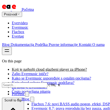
Početna
Proizvodi
Evervideo
Evermusic
Flacbox
Evertag
Blog
Dokumentacija
Podrška
Pravne informacije
Kontakt
O nama
On this page
Koji je najbolji cloud glazbeni player za iPhone?
Zašto Evermusic ističe?
Kako se Evermusic uspoređuje s ostalim opcijama?
Koje cloud usluge Evermusic podržava?
CTRL K
Za koga je Evermusic?
Često postavljana pitanja
Početna
Blog
Scroll to top
Flacbox 7.6: novi BASS audio pogon, efekti, DSP i
Evermusic 8.7: prava reprodukcija bez pauza, audio 