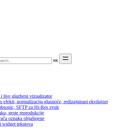
⌘
K
 live glazbeni vizualizator
efekti, normalizacija glasnoće, redizajnirani ekvilajzer
 Subsonic, SFTP za Hi-Res zvuk
aku, geste reprodukcije
vača oznaka objašnjene
i widget tekstova