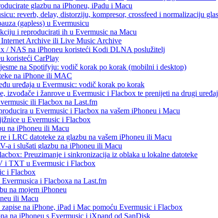
producirate glazbu na iPhoneu, iPadu i Macu
icu: reverb, delay, distorziju, kompresor, crossfeed i normalizaciju gla
 pauza (gapless) u Evermusicu
kciju i reproducirati ih u Evermusic na Macu
Internet Archive ili Live Music Archive
ux / NAS na iPhoneu koristeći Kodi DLNA poslužitelj
eu koristeći CarPlay
esme na Spotifyju: vodič korak po korak (mobilni i desktop)
oteke na iPhone ili MAC
među uređaja u Evermusic: vodič korak po korak
, izvođače i žanrove u Evermusic i Flacbox te prenijeti na drugi uređaj
Evermusic ili Flacbox na Last.fm
eproducira u Evermusic i Flacbox na vašem iPhoneu i Macu
ižnice u Evermusic i Flacbox
bu na iPhoneu ili Macu
re i LRC datoteke za glazbu na vašem iPhoneu ili Macu
 i slušati glazbu na iPhoneu ili Macu
acbox: Preuzimanje i sinkronizacija iz oblaka u lokalne datoteke
V i TXT u Evermusic i Flacbox
c i Flacbox
iz Evermusica i Flacboxa na Last.fm
zbu na mojem iPhoneu
oneu ili Macu
o zapise na iPhone, iPad i Mac pomoću Evermusic i Flacbox
ona na iPhoneu s Evermusic i iXpand od SanDisk