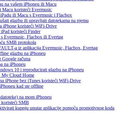
nu na vašem iPhoneu ili Macu
 i Macu koristeći Evermusic
, iPadu ili Macu s Evermusic i Flacbox
šati glazbu ili upravljati datotekama na njemu
na iPhone koristeći WiFi-Drive
 iPad koristeći Finder
h s Evermusic, Flacbox ili Evertag
moću SMB protokola
AULT-a iz aplikacija Evermusic, Flacbox, Evertag
ffline glazbu na iPhoneu
eg Google računa
ba na iPhoneu
ows 10 i reproducirati glazbu na iPhoneu
WD My Cloud Home
 na iPhone bez iTunes koristeći WiFi-Drive
Phoneu kad ste offline
s datoteke) na mom iPhoneu
e koristeći SMB
i aktivirati kupnju unutar aplikacije pomoću promotivnog koda