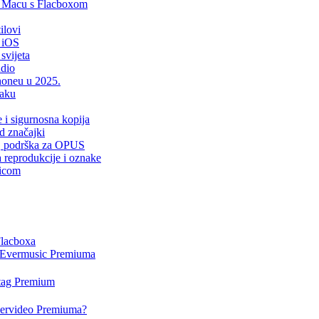
i Macu s Flacboxom
ilovi
 iOS
svijeta
udio
Phoneu u 2025.
laku
e i sigurnosna kopija
d značajki
er, podrška za OPUS
a reprodukcije i oznake
sicom
Flacboxa
i Evermusic Premiuma
rtag Premium
Evervideo Premiuma?