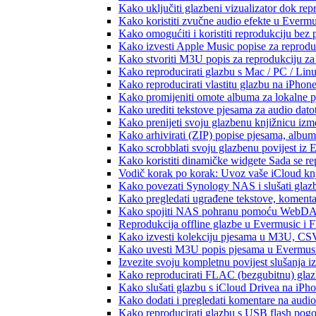
Kako uključiti glazbeni vizualizator dok re
Kako koristiti zvučne audio efekte u Evermus
Kako omogućiti i koristiti reprodukciju bez
Kako izvesti Apple Music popise za reprodu
Kako stvoriti M3U popis za reprodukciju za 
Kako reproducirati glazbu s Mac / PC / Lin
Kako reproducirati vlastitu glazbu na iPhon
Kako promijeniti omote albuma za lokalne pj
Kako urediti tekstove pjesama za audio dat
Kako prenijeti svoju glazbenu knjižnicu iz
Kako arhivirati (ZIP) popise pjesama, albume
Kako scrobblati svoju glazbenu povijest iz 
Kako koristiti dinamičke widgete Sada se r
Vodič korak po korak: Uvoz vaše iCloud knj
Kako povezati Synology NAS i slušati glaz
Kako pregledati ugrađene tekstove, komenta
Kako spojiti NAS pohranu pomoću WebDAV-a
Reprodukcija offline glazbe u Evermusic i Fl
Kako izvesti kolekciju pjesama u M3U, CS
Kako uvesti M3U popis pjesama u Evermusi
Izvezite svoju kompletnu povijest slušanja 
Kako reproducirati FLAC (bezgubitnu) gla
Kako slušati glazbu s iCloud Drivea na iPh
Kako dodati i pregledati komentare na audi
Kako reproducirati glazbu s USB flash pog