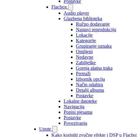
Postavke
Flacbox
Audio player
Glazbena biblioteka
Ručno dodavanje
Nastavi reprodukciju
Lokacije
Kategorije
Grupiranje oznaka
Omiljeni
Nedavne
Zabilješke
Gornja alatna traka
Pretraži
Izbornik opcija
Način odabira
Detalji albuma
Postavke
Lokalne datoteke
Navigacija
Popisi pjesama
Postavke
Povezivanja
Upute
Kako koristiti zvučne efekte i DSP u Flacbox