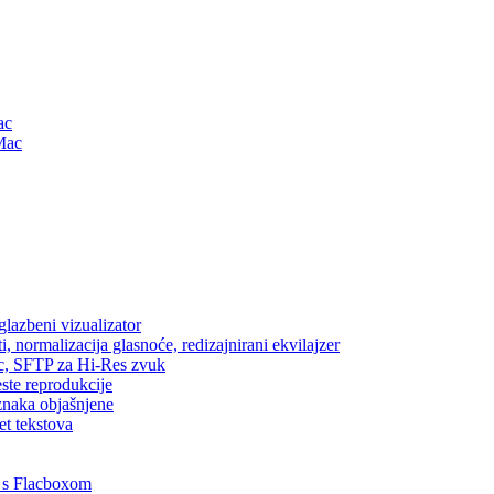
ac
Mac
lazbeni vizualizator
, normalizacija glasnoće, redizajnirani ekvilajzer
ic, SFTP za Hi-Res zvuk
este reprodukcije
znaka objašnjene
et tekstova
 s Flacboxom