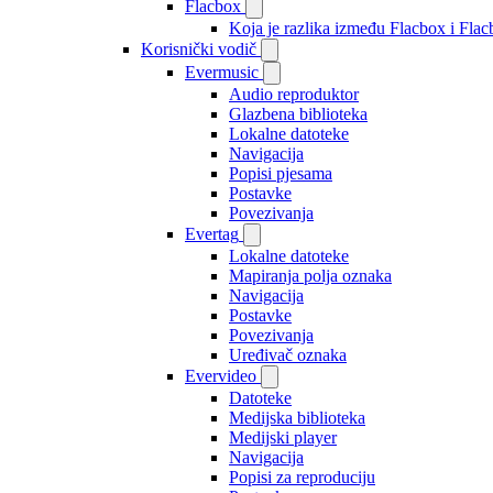
Flacbox
Koja je razlika između Flacbox i Fl
Korisnički vodič
Evermusic
Audio reproduktor
Glazbena biblioteka
Lokalne datoteke
Navigacija
Popisi pjesama
Postavke
Povezivanja
Evertag
Lokalne datoteke
Mapiranja polja oznaka
Navigacija
Postavke
Povezivanja
Uređivač oznaka
Evervideo
Datoteke
Medijska biblioteka
Medijski player
Navigacija
Popisi za reproduciju