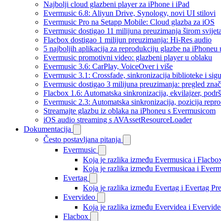
Najbolji cloud glazbeni player za iPhone i iPad
Evermusic 6.8: Aliyun Drive, Synology, novi UI stilovi
Evermusic Pro na Setapp Mobile: Cloud glazba za iOS
Evermusic dostigao 11 milijuna preuzimanja širom svijet
Flacbox dostigao 1 milijun preuzimanja: Hi-Res audio
5 najboljih aplikacija za reprodukciju glazbe na iPhoneu
Evermusic promotivni video: glazbeni player u oblaku
Evermusic 3.6: CarPlay, VoiceOver i više
Evermusic 3.1: Crossfade, sinkronizacija biblioteke i sig
Evermusic dostigao 3 milijuna preuzimanja: pregled znač
Flacbox 1.6: Automatska sinkronizacija, ekvilajzer, po
Evermusic 2.3: Automatska sinkronizacija, pozicija repro
Streamajte glazbu iz oblaka na iPhoneu s Evermusicom
iOS audio streaming s AVAssetResourceLoader
Dokumentacija
Često postavljana pitanja
Evermusic
Koja je razlika između Evermusica i Flacbo
Koja je razlika između Evermusicaa i Ever
Evertag
Koja je razlika između Evertag i Evertag P
Evervideo
Koja je razlika između Evervidea i Evervi
Flacbox