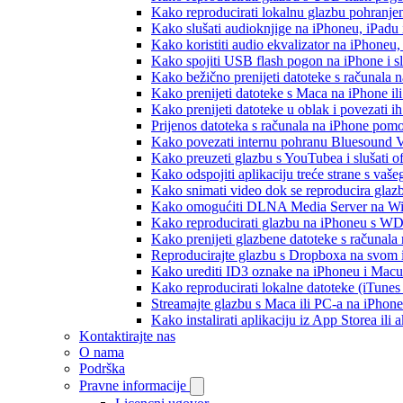
Kako reproducirati lokalnu glazbu pohranje
Kako slušati audioknjige na iPhoneu, iPadu
Kako koristiti audio ekvalizator na iPhoneu
Kako spojiti USB flash pogon na iPhone i slu
Kako bežično prenijeti datoteke s računala 
Kako prenijeti datoteke s Maca na iPhone ili
Kako prenijeti datoteke u oblak i povezati i
Prijenos datoteka s računala na iPhone po
Kako povezati internu pohranu Bluesound V
Kako preuzeti glazbu s YouTubea i slušati o
Kako odspojiti aplikaciju treće strane s vaš
Kako snimati video dok se reproducira glaz
Kako omogućiti DLNA Media Server na Wind
Kako reproducirati glazbu na iPhoneu s 
Kako prenijeti glazbene datoteke s računala
Reproducirajte glazbu s Dropboxa na svom i
Kako urediti ID3 oznake na iPhoneu i Macu
Kako reproducirati lokalne datoteke (iTune
Streamajte glazbu s Maca ili PC-a na iPhon
Kako instalirati aplikaciju iz App Storea il
Kontaktirajte nas
O nama
Podrška
Pravne informacije