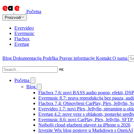
Početna
Proizvodi
Evervideo
Evermusic
Flacbox
Evertag
Blog
Dokumentacija
Podrška
Pravne informacije
Kontakt
O nama
⌘
K
Početna
Blog
Flacbox 7.6: novi BASS audio pogon, efekti, DSP i
Evermusic 8.7: prava reprodukcija bez pauza, audio 
Flacbox 7.4: Obnovljeni CarPlay, Plex, Jellyfin,
Evervideo 1.7: novi Plex, Jellyfin, streaming u obl
Evertag 4.2: nove veze s oblakom, postavke uređi
Evermusic 8.6: novi CarPlay, Plex, Jellyfin, SFTP 
Najbolji cloud glazbeni playeri za iPhone u 2026
Izvezite Wix blog postove u Markdown s OpenAI