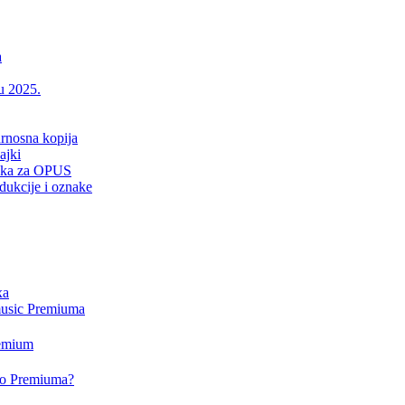
a
 u 2025.
urnosna kopija
ajki
drška za OPUS
dukcije i oznake
xa
music Premiuma
remium
deo Premiuma?