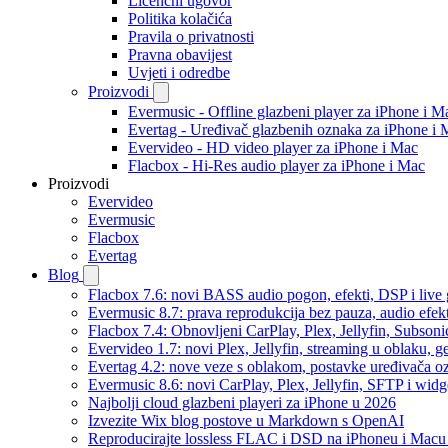
Licencni ugovor
Politika kolačića
Pravila o privatnosti
Pravna obavijest
Uvjeti i odredbe
Proizvodi
Evermusic - Offline glazbeni player za iPhone i M
Evertag - Uređivač glazbenih oznaka za iPhone i 
Evervideo - HD video player za iPhone i Mac
Flacbox - Hi-Res audio player za iPhone i Mac
Proizvodi
Evervideo
Evermusic
Flacbox
Evertag
Blog
Flacbox 7.6: novi BASS audio pogon, efekti, DSP i live g
Evermusic 8.7: prava reprodukcija bez pauza, audio efekti
Flacbox 7.4: Obnovljeni CarPlay, Plex, Jellyfin, Subson
Evervideo 1.7: novi Plex, Jellyfin, streaming u oblaku, g
Evertag 4.2: nove veze s oblakom, postavke uređivača o
Evermusic 8.6: novi CarPlay, Plex, Jellyfin, SFTP i widg
Najbolji cloud glazbeni playeri za iPhone u 2026
Izvezite Wix blog postove u Markdown s OpenAI
Reproducirajte lossless FLAC i DSD na iPhoneu i Macu