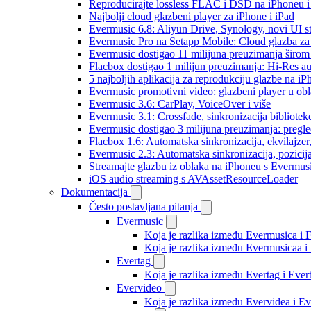
Reproducirajte lossless FLAC i DSD na iPhoneu 
Najbolji cloud glazbeni player za iPhone i iPad
Evermusic 6.8: Aliyun Drive, Synology, novi UI st
Evermusic Pro na Setapp Mobile: Cloud glazba za
Evermusic dostigao 11 milijuna preuzimanja širom 
Flacbox dostigao 1 milijun preuzimanja: Hi-Res a
5 najboljih aplikacija za reprodukciju glazbe na i
Evermusic promotivni video: glazbeni player u ob
Evermusic 3.6: CarPlay, VoiceOver i više
Evermusic 3.1: Crossfade, sinkronizacija bibliotek
Evermusic dostigao 3 milijuna preuzimanja: pregle
Flacbox 1.6: Automatska sinkronizacija, ekvilajz
Evermusic 2.3: Automatska sinkronizacija, pozicij
Streamajte glazbu iz oblaka na iPhoneu s Evermu
iOS audio streaming s AVAssetResourceLoader
Dokumentacija
Često postavljana pitanja
Evermusic
Koja je razlika između Evermusica i 
Koja je razlika između Evermusicaa 
Evertag
Koja je razlika između Evertag i Eve
Evervideo
Koja je razlika između Evervidea i 