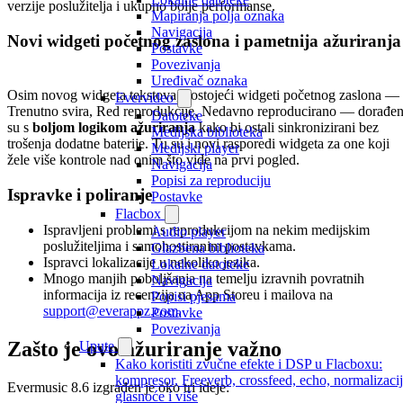
verzije poslužitelja i ukupno bolje performanse.
Mapiranja polja oznaka
Navigacija
Novi widgeti početnog zaslona i pametnija ažuriranja
Postavke
Povezivanja
Uređivač oznaka
Osim novog widgeta tekstova, postojeći widgeti početnog zaslona —
Evervideo
Trenutno svira, Red reprodukcije, Nedavno reproducirano — dorađen
Datoteke
su s
boljom logikom ažuriranja
kako bi ostali sinkronizirani bez
Medijska biblioteka
trošenja dodatne baterije. Tu su i novi rasporedi widgeta za one koji
Medijski player
žele više kontrole nad onim što vide na prvi pogled.
Navigacija
Popisi za reproduciju
Ispravke i poliranje
Postavke
Flacbox
Ispravljeni problemi s reprodukcijom na nekim medijskim
Audio player
poslužiteljima i samohostiranim postavkama.
Glazbena biblioteka
Ispravci lokalizacije u nekoliko jezika.
Lokalne datoteke
Mnogo manjih poboljšanja na temelju izravnih povratnih
Navigacija
informacija iz recenzija na App Storeu i mailova na
Popisi pjesama
support@everappz.com
.
Postavke
Povezivanja
Zašto je ovo ažuriranje važno
Upute
Kako koristiti zvučne efekte i DSP u Flacboxu:
kompresor, Freeverb, crossfeed, echo, normalizaci
Evermusic 8.6 izgrađen je oko tri ideje:
glasnoće i više