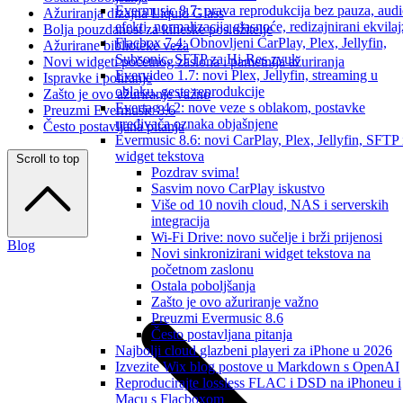
Evermusic 8.7: prava reprodukcija bez pauza, aud
Ažuriranja dizajna Liquid Glass
efekti, normalizacija glasnoće, redizajnirani ekvilaj
Bolja pouzdanost za kineske poslužitelje
Flacbox 7.4: Obnovljeni CarPlay, Plex, Jellyfin,
Ažurirane biblioteke veza
Subsonic, SFTP za Hi-Res zvuk
Novi widgeti početnog zaslona i pametnija ažuriranja
Evervideo 1.7: novi Plex, Jellyfin, streaming u
Ispravke i poliranje
oblaku, geste reprodukcije
Zašto je ovo ažuriranje važno
Evertag 4.2: nove veze s oblakom, postavke
Preuzmi Evermusic 8.6
uređivača oznaka objašnjene
Često postavljana pitanja
Evermusic 8.6: novi CarPlay, Plex, Jellyfin, SFTP 
widget tekstova
Scroll to top
Pozdrav svima!
Sasvim novo CarPlay iskustvo
Više od 10 novih cloud, NAS i serverskih
integracija
Wi-Fi Drive: novo sučelje i brži prijenosi
Blog
Novi sinkronizirani widget tekstova na
početnom zaslonu
Ostala poboljšanja
Zašto je ovo ažuriranje važno
Preuzmi Evermusic 8.6
Često postavljana pitanja
Najbolji cloud glazbeni playeri za iPhone u 2026
Izvezite Wix blog postove u Markdown s OpenAI
Reproducirajte lossless FLAC i DSD na iPhoneu i
Macu s Flacboxom