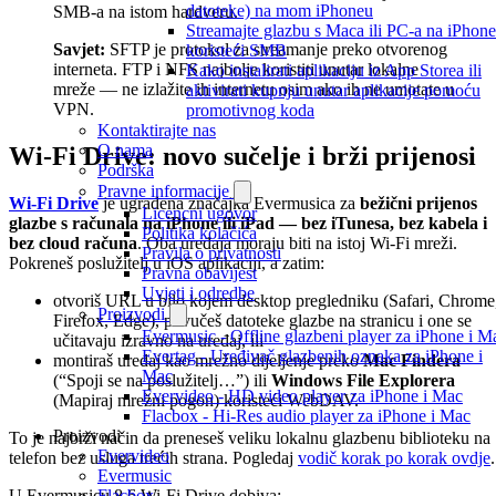
datoteke) na mom iPhoneu
SMB-a na istom hardveru.
Streamajte glazbu s Maca ili PC-a na iPhone
Savjet:
SFTP je protokol za streamanje preko otvorenog
koristeći SMB
interneta. FTP i NFS najbolje koristiti unutar lokalne
Kako instalirati aplikaciju iz App Storea ili
mreže — ne izlažite ih internetu osim ako ih ne umotate u
aktivirati kupnju unutar aplikacije pomoću
VPN.
promotivnog koda
Kontaktirajte nas
O nama
Wi-Fi Drive: novo sučelje i brži prijenosi
Podrška
Pravne informacije
Wi-Fi Drive
je ugrađena značajka Evermusica za
bežični prijenos
Licencni ugovor
glazbe s računala na iPhone ili iPad — bez iTunesa, bez kabela i
Politika kolačića
bez cloud računa
. Oba uređaja moraju biti na istoj Wi-Fi mreži.
Pravila o privatnosti
Pokreneš poslužitelj u iOS aplikaciji, a zatim:
Pravna obavijest
Uvjeti i odredbe
otvoriš URL u bilo kojem desktop pregledniku (Safari, Chrome
Proizvodi
Firefox, Edge), povučeš datoteke glazbe na stranicu i one se
Evermusic - Offline glazbeni player za iPhone i M
učitavaju izravno na uređaj, ili
Evertag - Uređivač glazbenih oznaka za iPhone i
montiraš uređaj kao mrežno dijeljenje preko
Mac Findera
Mac
(“Spoji se na poslužitelj…”) ili
Windows File Explorera
Evervideo - HD video player za iPhone i Mac
(Mapiraj mrežni pogon) koristeći WebDAV.
Flacbox - Hi-Res audio player za iPhone i Mac
Proizvodi
To je najbrži način da preneseš veliku lokalnu glazbenu biblioteku na
Evervideo
telefon bez usluga trećih strana. Pogledaj
vodič korak po korak ovdje
.
Evermusic
U Evermusicu 8.6 Wi-Fi Drive dobiva:
Flacbox