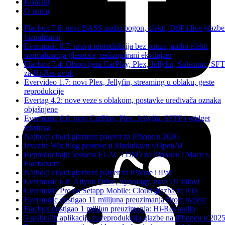
Kontakt
O nama
Flacbox 7.6: novi BASS audio pogon, efekti, DSP i live glazbe
vizualizator
Evermusic 8.7: prava reprodukcija bez pauza, audio efekti,
normalizacija glasnoće, redizajnirani ekvilajzer
Flacbox 7.4: Obnovljeni CarPlay, Plex, Jellyfin, Subsonic, SF
za Hi-Res zvuk
Evervideo 1.7: novi Plex, Jellyfin, streaming u oblaku, geste
reprodukcije
Evertag 4.2: nove veze s oblakom, postavke uređivača oznaka
objašnjene
Evermusic 8.6: novi CarPlay, Plex, Jellyfin, SFTP i widget
tekstova
Najbolji cloud glazbeni playeri za iPhone u 2026
Izvezite Wix blog postove u Markdown s OpenAI
Reproducirajte lossless FLAC i DSD na iPhoneu i Macu s
Flacboxom
Najbolji cloud glazbeni player za iPhone i iPad
Evermusic 6.8: Aliyun Drive, Synology, novi UI stilovi
Evermusic Pro na Setapp Mobile: Cloud glazba za iOS
Evermusic dostigao 11 milijuna preuzimanja širom svijeta
Flacbox dostigao 1 milijun preuzimanja: Hi-Res audio
5 najboljih aplikacija za reprodukciju glazbe na iPhoneu u 2025