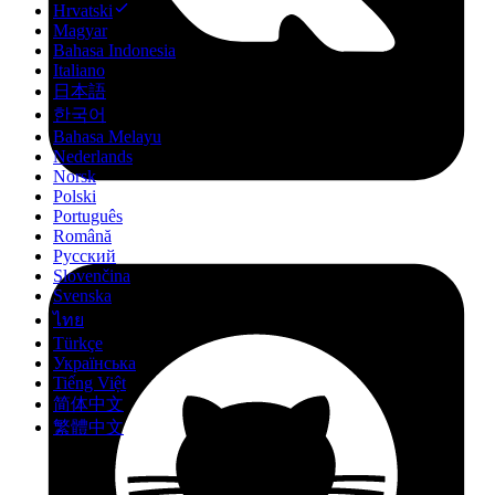
Hrvatski
Magyar
Bahasa Indonesia
Italiano
日本語
한국어
Bahasa Melayu
Nederlands
Norsk
Polski
Português
Română
Русский
Slovenčina
Svenska
ไทย
Türkçe
Українська
Tiếng Việt
简体中文
繁體中文