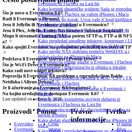
Evermusic ili Flacbox na Last.fm
Kako koristiti dinamičke widgete Sada se reproduc
Što je novo u Evermusicu 8.6?
u Evermusic i Flacbox na vašem iPhoneu i Macu
Radi li Evermusic s Plexom?
Vodič korak po korak: Uvoz vaše iCloud knjižnice
Jesu li Jellyfin ili Navidrome podržani u Evermusicu?
Evermusic i Flacbox
Kako povezati Synology NAS i slušati glazbu na
Jesu li Plex, Jellyfin, Emby, Navidrome i Subsonic besplatni?
iPhoneu ili Macu
Mogu li streamati s kućnog NAS-a putem SFTP-a, FTP-a ili NFS
Kako pregledati ugrađene tekstove, komentare i 
a?
datoteke za glazbu na vašem iPhoneu ili Macu
Kako spojiti Evermusic na prilagođeni poslužitelj koristeći SFTP
Kako spojiti NAS pohranu pomoću WebDAV-a i
slušati glazbu na iPhoneu ili Macu
Podržava li Evermusic Internxt i Proton Drive?
Reprodukcija offline glazbe u Evermusic i Flacbox
Što je Wi-Fi Drive u Evermusicu?
Preuzimanje i sinkronizacija iz oblaka u lokalne
Kako radi novi widget tekstova?
datoteke
Popravlja li Evermusic 8.6 probleme s reprodukcijom Baidu
Kako izvesti kolekciju pjesama u M3U, CSV i T
Netdiska i Aliyun Drivea?
u Evermusic i Flacbox
Je li ažuriranje na Evermusic 8.6 besplatno?
Kako uvesti M3U popis pjesama u Evermusic i
Na kojim uređajima je dostupan Evermusic 8.6?
Flacbox
Last updated on
svibnja 8, 2026
Izvezite svoju kompletnu povijest slušanja iz
Evermusica i Flacboxa na Last.fm
Kako reproducirati FLAC (bezgubitnu) glazbu na
Proizvodi
Pomoć
Pravne
Tvrtka
mojem iPhoneu
informacije
Kako slušati glazbu s iCloud Drivea na iPhoneu ili
Evervideo
Česta
O nama
Macu
Evermusic
pitanja
Blog
Kako dodati i pregledati komentare na audio zapis
Pravna