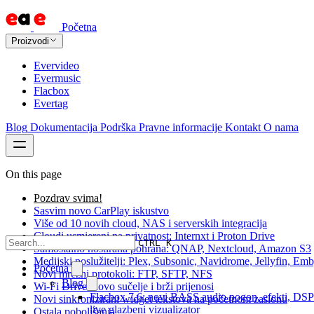
Početna
Proizvodi
Evervideo
Evermusic
Flacbox
Evertag
Blog
Dokumentacija
Podrška
Pravne informacije
Kontakt
O nama
On this page
Pozdrav svima!
Sasvim novo CarPlay iskustvo
Više od 10 novih cloud, NAS i serverskih integracija
Cloudi usmjereni na privatnost: Internxt i Proton Drive
CTRL K
Samostalno hostirana pohrana: QNAP, Nextcloud, Amazon S3
Medijski poslužitelji: Plex, Subsonic, Navidrome, Jellyfin, Em
Početna
Novi mrežni protokoli: FTP, SFTP, NFS
Blog
Wi-Fi Drive: novo sučelje i brži prijenosi
Flacbox 7.6: novi BASS audio pogon, efekti, DSP
Novi sinkronizirani widget tekstova na početnom zaslonu
live glazbeni vizualizator
Ostala poboljšanja