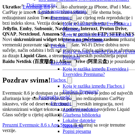
Dokumentacija
Ukratko:
Evermusic 8.6
je veliko ažuriranje za iPhone, iPad i Mac.
Često postavljana pitanja
CarPlay je iznova izgrađen — brzo sortiranje, više shema boja,
redizajnirani zaslon Trenutno svira, prikaz cijelog reda reprodukcije i
Evermusic
brzi indeks slova. Verzija dodaje više od 10 novih veza —
Plex
,
Koja je razlika između Evermusica i
Jellyfin
,
Emby
,
Subsonic
,
Navidrome
,
Internxt
,
Proton Drive
,
Flacboxa
QNAP
,
Nextcloud
,
Amazon S3
— uz protokole
FTP
,
SFTP
i
NFS
Koja je razlika između Evermusicaa i
Novi
sinkronizirani widget tekstova na početnom zaslonu
prikazu
Evermusic Premiuma
vremenski poravnate stihove dok slušate. Wi-Fi Drive dobiva novo
Evertag
sučelje, način odabira i brži red prijenosa. Cijela aplikacija je ažuriran
Koja je razlika između Evertag i Ever
za dizajn
Liquid Glass
, a streamanje s kineskih poslužitelja poput
Premium
Baidu Netdisk (百度网盘)
i
Aliyun Drive (阿里云盘)
je pouzdanije
Evervideo
Koja je razlika između Evervidea i
Evervideo Premiuma?
Pozdrav svima!
Flacbox
Koja je razlika između Flacbox i
Flacbox Premium?
Evermusic 8.6 je dostupan za preuzimanje. Ovo je jedno od najvećih
Korisnički vodič
ažuriranja koje smo ikad objavili: potpuno redizajnirano CarPlay
Evermusic
iskustvo, više od deset novih cloud i serverskih integracija, novi
sinkronizirani widget tekstova za početni zaslon i osvježeno Liquid
Audio reproduktor
Glass sučelje u cijeloj aplikaciji.
Glazbena biblioteka
Lokalne datoteke
Preuzmi Evermusic 8.6 s App Storea
ili ažuriraj sa svoje trenutne
Navigacija
verzije.
Popisi pjesama