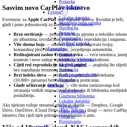
Postavke
Sasvim novo CarPlay iskustvo
Povezivanja
Evertag
Lokalne datoteke
Evermusic za
Apple CarPlay
smo izgradili iznova. Rezultat je brži,
Mapiranja polja oznaka
glađi i puno jednostavniji za korištenje za volanom.
Navigacija
Postavke
Brzo sortiranje
— pronađi bilo koju pjesmu u nekoliko sekun
Povezivanja
po albumima, izvođačima, popisima za reprodukciju i mapama.
Uređivač oznaka
Više shema boja
— odaberi temu koja odgovara tvojoj
Evervideo
komandnoj ploči ili unutarnjem osvjetljenju automobila.
Datoteke
Redizajnirani zaslon Trenutno svira
— veća omotnica, jasni
Medijska biblioteka
kontrole i nove radnje reprodukcije s jednim dodirom.
Medijski player
Cijeli red reprodukcije na prvi pogled
— pogledaj što slijedi
Navigacija
bez napuštanja trenutnog zaslona.
Popisi za reproduciju
Brzi indeks slova
— preskači po golemim bibliotekama
Postavke
(10.000+ pjesama) bez beskonačnog pomicanja.
Flacbox
Glađe učitavanje sadržaja
— više nema zamrzavanja kod
otvaranja velikih mapa, cloud direktorija ili biblioteka medijski
Audio player
poslužitelja.
Glazbena biblioteka
Lokalne datoteke
Ako tijekom vožnje streamaš glazbu iz clouda — Dropbox, Google
Navigacija
Drive, OneDrive, iCloud Drive,
Plex
,
Jellyfin
i drugi — novo CarPla
Popisi pjesama
iskustvo čini cijeli tijek prirodno integriranim u auto.
Postavke
Povezivanja
Upute