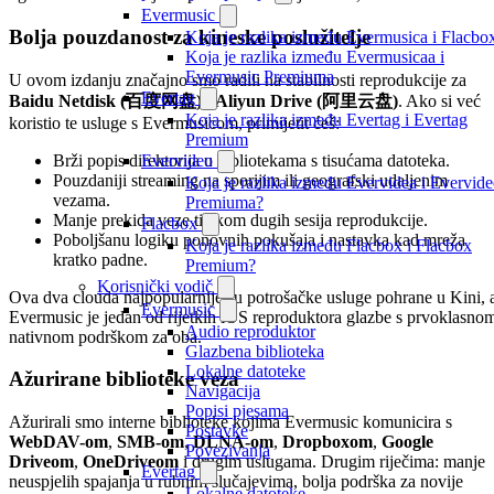
Evermusic
Bolja pouzdanost za kineske poslužitelje
Koja je razlika između Evermusica i Flacbo
Koja je razlika između Evermusicaa i
Evermusic Premiuma
U ovom izdanju značajno smo radili na stabilnosti reprodukcije za
Evertag
Baidu Netdisk (百度网盘)
i
Aliyun Drive (阿里云盘)
. Ako si već
Koja je razlika između Evertag i Evertag
koristio te usluge s Evermusicom, primijetit ćeš:
Premium
Brži popis direktorija u bibliotekama s tisućama datoteka.
Evervideo
Pouzdaniji streaming na sporijim ili geografski udaljenim
Koja je razlika između Evervidea i Evervid
vezama.
Premiuma?
Manje prekida veze tijekom dugih sesija reprodukcije.
Flacbox
Poboljšanu logiku ponovnih pokušaja i nastavka kad mreža
Koja je razlika između Flacbox i Flacbox
kratko padne.
Premium?
Korisnički vodič
Ova dva clouda najpopularnije su potrošačke usluge pohrane u Kini, 
Evermusic
Evermusic je jedan od rijetkih iOS reproduktora glazbe s prvoklasno
Audio reproduktor
nativnom podrškom za oba.
Glazbena biblioteka
Lokalne datoteke
Ažurirane biblioteke veza
Navigacija
Popisi pjesama
Ažurirali smo interne biblioteke kojima Evermusic komunicira s
Postavke
WebDAV-om
,
SMB-om
,
DLNA-om
,
Dropboxom
,
Google
Povezivanja
Driveom
,
OneDriveom
i drugim uslugama. Drugim riječima: manje
Evertag
neuspjelih spajanja u rubnim slučajevima, bolja podrška za novije
Lokalne datoteke