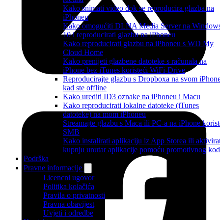
Kako snimati video dok se reproducira glazba na
iPhoneu
Kako omogućiti DLNA Media Server na Window
10 i reproducirati glazbu na iPhoneu
Kako reproducirati glazbu na iPhoneu s WD My
Cloud Home
Kako prenijeti glazbene datoteke s računala na
iPhone bez iTunes koristeći WiFi-Drive
Reproducirajte glazbu s Dropboxa na svom iPhon
kad ste offline
Kako urediti ID3 oznake na iPhoneu i Macu
Kako reproducirati lokalne datoteke (iTunes
datoteke) na mom iPhoneu
Streamajte glazbu s Maca ili PC-a na iPhone korist
SMB
Kako instalirati aplikaciju iz App Storea ili aktivira
kupnju unutar aplikacije pomoću promotivnog ko
Podrška
Pravne informacije
Licencni ugovor
Politika kolačića
Pravila o privatnosti
Pravna obavijest
Uvjeti i odredbe