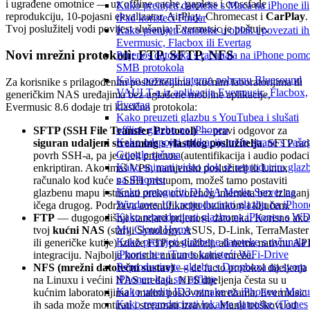
i ugrađene omotnice — uz offline cache, gapless i crossfade
Kako prenijeti datoteke s Maca na iPhone ili
reprodukciju, 10-pojasni ekvalizator, AirPlay, Chromecast i
CarPlay
.
iPad koristeći Finder
Tvoj poslužitelj vodi povijest slušanja; Evermusic je poštuje.
Kako prenijeti datoteke u oblak i povezati ih
Evermusic, Flacbox ili Evertag
Novi mrežni protokoli: FTP, SFTP, NFS
Prijenos datoteka s računala na iPhone pom
SMB protokola
Kako povezati internu pohranu Bluesound
Za korisnike s prilagođenim poslužiteljima, kućnim laboratorijima ili
VAULT-a iz aplikacija Evermusic, Flacbox,
generičkim NAS uređajima bez uglađene mobilne aplikacije,
Evertag
Evermusic 8.6 dodaje tri klasična protokola:
Kako preuzeti glazbu s YouTubea i slušati
offline glazbu na iPhoneu
SFTP (SSH File Transfer Protocol)
— pravi odgovor za
Kako odspojiti aplikaciju treće strane s vaše
siguran udaljeni streaming s vlastitog poslužitelja
. SFTP rad
Google računa
povrh SSH-a, pa je cijeli prijenos (autentifikacija i audio podaci
Kako snimati video dok se reproducira glaz
enkriptiran. Ako imaš VPS, namjenski poslužitelj ili Linux
na iPhoneu
računalo kod kuće s SSH pristupom, možeš tamo postaviti
Kako omogućiti DLNA Media Server na
glazbenu mapu i strimati preko otvorenog interneta bez izlaganj
Windows 10 i reproducirati glazbu na iPhon
ičega drugog. Podržava autentifikaciju lozinkom i ključem.
Kako reproducirati glazbu na iPhoneu s W
FTP
— dugogodišnji standard prijenosa datoteka. Korisno ako
My Cloud Home
tvoj
kućni NAS
(stariji Synology, ASUS, D-Link, TerraMaster
Kako prenijeti glazbene datoteke s računala
ili generičke kutije) izlaže FTP poslužitelj, ali nema nativnu AP
iPhone bez iTunes koristeći WiFi-Drive
integraciju. Najbolje koristiti unutar lokalne mreže.
Reproducirajte glazbu s Dropboxa na svom
NFS (mrežni datotečni sustav)
— de facto protokol dijeljenja
iPhoneu kad ste offline
na Linuxu i većini NAS uređaja. NFS dijeljenja česta su u
Kako urediti ID3 oznake na iPhoneu i Macu
kućnim laboratorijima i malim poslovnim mrežama; Evermusic
Kako reproducirati lokalne datoteke (iTunes
ih sada može montirati i streamati izravno. Manji troškovi od