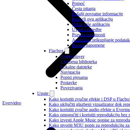
Pomoć
Česta pitanja
Pošalji povratne informacije
Podijeli ovu aplikaciju
Otkrij više aplikacija
Uvjeti i odredbe
Pravila privatnosti
Analitika i prikupljanje podatak
Pravne napomene
Flacbox
Audio player
Glazbena biblioteka
Lokalne datoteke
Navigacija
Popisi pjesama
Postavke
Povezivanja
Upute
Kako koristiti zvučne efekte i DSP u Flacbox
Evervideo
Kako uključiti glazbeni vizualizator dok re
Kako koristiti zvučne audio efekte u Evermus
Kako omogućiti i koristiti reprodukciju bez
Kako izvesti Apple Music popise za reprodu
Kako stvoriti M3U popis za reprodukciju za 