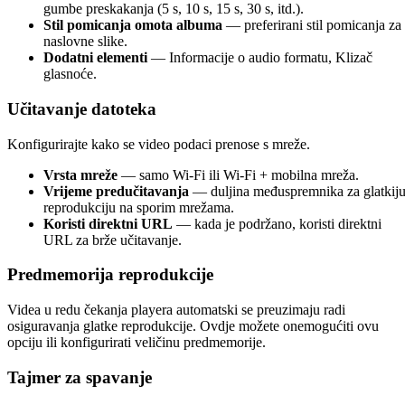
gumbe preskakanja (5 s, 10 s, 15 s, 30 s, itd.).
Stil pomicanja omota albuma
— preferirani stil pomicanja za
naslovne slike.
Dodatni elementi
— Informacije o audio formatu, Klizač
glasnoće.
Učitavanje datoteka
Konfigurirajte kako se video podaci prenose s mreže.
Vrsta mreže
— samo Wi-Fi ili Wi-Fi + mobilna mreža.
Vrijeme predučitavanja
— duljina međuspremnika za glatkij
reprodukciju na sporim mrežama.
Koristi direktni URL
— kada je podržano, koristi direktni
URL za brže učitavanje.
Predmemorija reprodukcije
Videa u redu čekanja playera automatski se preuzimaju radi
osiguravanja glatke reprodukcije. Ovdje možete onemogućiti ovu
opciju ili konfigurirati veličinu predmemorije.
Tajmer za spavanje