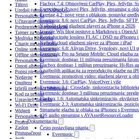
Flacbox 7.4: Obnovljeni CarPlay, Plex, Jellyfin,
Titlovi
Evervideo 1.7: novi Plex, Jellyfin, streaming u obl
Uređaji (samo iOS/iPadOS)
Evertag 4.2: nove veze s oblakom, postavke uređi
Personalizacija
Evermusic 8.6: novi CarPlay, Plex, Jellyfin, SFTP 
Učitavanje datoteka
Najbolji cloud glazbeni playeri za iPhone u 2026
Predmemorija reprodukcije
Izvezite Wix blog postove u Markdown s OpenAI
Tajmer za spavanje
Reproducirajte lossless FLAC i DSD na iPhoneu 
Medijska biblioteka
Najbolji cloud glazbeni player za iPhone i iPad
Čitanje metapodataka
Evermusic 6.8: Aliyun Drive, Synology, novi UI st
Online sinkronizacija
Evermusic Pro na Setapp Mobile: Cloud glazba za
Offline sinkronizacija
Evermusic dostigao 11 milijuna preuzimanja širom 
Personalizacija
Flacbox dostigao 1 milijun preuzimanja: Hi-Res a
Omoti albuma
5 najboljih aplikacija za reprodukciju glazbe na i
Popisi pjesama
Evermusic promotivni video: glazbeni player u ob
Nedavne
Evermusic 3.6: CarPlay, VoiceOver i više
Omiljeni
Evermusic 3.1: Crossfade, sinkronizacija bibliotek
Izbriši medijsku biblioteku
Evermusic dostigao 3 milijuna preuzimanja: pregle
Kod za pristup
Flacbox 1.6: Automatska sinkronizacija, ekvilajz
Upravitelj datoteka
Evermusic 2.3: Automatska sinkronizacija, pozicij
Wi-Fi Drive
Streamajte glazbu iz oblaka na iPhoneu s Evermu
Widgeti
iOS audio streaming s AVAssetResourceLoader
Personalizacija
Dokumentacija
Prozor
Zaslon
Često postavljana pitanja
Pristupačnost
Evermusic
Jezik