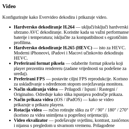
Video
Konfigurirajte kako Evervideo dekodira i prikazuje video.
Hardversko dekodiranje H.264
— uključi/isključi hardverski
ubrzano AVC dekodiranje. Koristite kada su važni performanse
baterije i temperatura; isključite za kompatibilnost s egzotičnim
profilima.
Hardversko dekodiranje H.265 (HEVC)
— isto za HEVC.
Moderni iPhoneovi, iPadovi i Macovi učinkovito dekodiraju
HEVC.
Preferirani format piksela
— odaberite format piksela koji
player prezentira rendereru (zadane vrijednosti su podešene za
uređaj).
Preferirani FPS
— postavite ciljni FPS reprodukcije. Korisno
za usklađivanje s određenom stopom osvježavanja monitora.
Način skaliranja videa
— Prilagodi / Ispuni / Rastegni /
Originalno. Određuje kako slika ispunjava područje prikaza.
Način prikaza videa
(iOS / iPadOS) — kako se video
prikazuje u prikazu playera.
Rotacija videa
— ručno rotirajte sliku za 0° / 90° / 180° / 270°
(korisno za videa snimljena u pogrešnoj orijentaciji).
Video ekvalizator
— podešavajte svjetlinu, kontrast, zasićenos
i nijansu s pregledom u stvarnom vremenu. Prilagođene