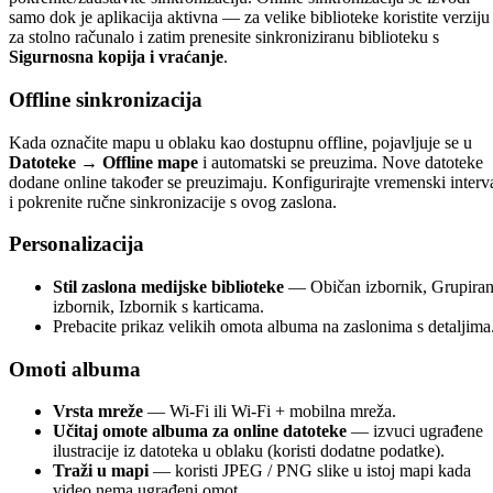
samo dok je aplikacija aktivna — za velike biblioteke koristite verziju
za stolno računalo i zatim prenesite sinkroniziranu biblioteku s
Sigurnosna kopija i vraćanje
.
Offline sinkronizacija
Kada označite mapu u oblaku kao dostupnu offline, pojavljuje se u
Datoteke → Offline mape
i automatski se preuzima. Nove datoteke
dodane online također se preuzimaju. Konfigurirajte vremenski interv
i pokrenite ručne sinkronizacije s ovog zaslona.
Personalizacija
Stil zaslona medijske biblioteke
— Običan izbornik, Grupiran
izbornik, Izbornik s karticama.
Prebacite prikaz velikih omota albuma na zaslonima s detaljima
Omoti albuma
Vrsta mreže
— Wi-Fi ili Wi-Fi + mobilna mreža.
Učitaj omote albuma za online datoteke
— izvuci ugrađene
ilustracije iz datoteka u oblaku (koristi dodatne podatke).
Traži u mapi
— koristi JPEG / PNG slike u istoj mapi kada
video nema ugrađeni omot.