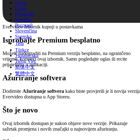
Norsk
Polski
Português
Română
Русский
Evervideo Izbornik kupnji u postavkama
Slovenčina
Svenska
Isprobajte Premium besplatno
ไทย
Türkçe
Možete nadograditi na Premium verziju besplatno, na ograničeno
Українська
vrijeme, koristeći ovaj izbornik. Samo pogledajte oglas ili recite
Tiếng Việt
prijateljima o aplikaciji.
简体中文
繁體中文
Ažuriranje softvera
Dodirnite
Ažuriranje softvera
kako biste provjerili je li novija verzij
Evervideo dostupna u App Storeu.
Što je novo
Ovaj izbornik dostupan je nakon objave nove verzije. Prikazuje
sažetak promjena i novih značajki u najnovijem ažuriranju.