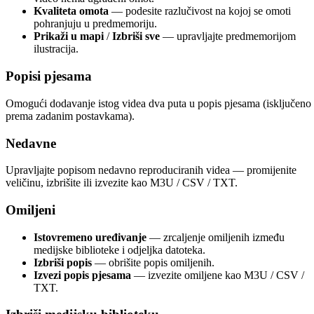
Kvaliteta omota
— podesite razlučivost na kojoj se omoti
pohranjuju u predmemoriju.
Prikaži u mapi
/
Izbriši sve
— upravljajte predmemorijom
ilustracija.
Popisi pjesama
Omogući dodavanje istog videa dva puta u popis pjesama (isključeno
prema zadanim postavkama).
Nedavne
Upravljajte popisom nedavno reproduciranih videa — promijenite
veličinu, izbrišite ili izvezite kao M3U / CSV / TXT.
Omiljeni
Istovremeno uređivanje
— zrcaljenje omiljenih između
medijske biblioteke i odjeljka datoteka.
Izbriši popis
— obrišite popis omiljenih.
Izvezi popis pjesama
— izvezite omiljene kao M3U / CSV /
TXT.