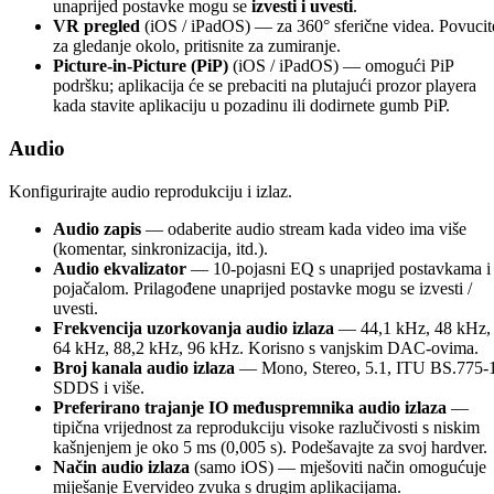
unaprijed postavke mogu se
izvesti i uvesti
.
VR pregled
(iOS / iPadOS) — za 360° sferične videa. Povucit
za gledanje okolo, pritisnite za zumiranje.
Picture-in-Picture (PiP)
(iOS / iPadOS) — omogući PiP
podršku; aplikacija će se prebaciti na plutajući prozor playera
kada stavite aplikaciju u pozadinu ili dodirnete gumb PiP.
Audio
Konfigurirajte audio reprodukciju i izlaz.
Audio zapis
— odaberite audio stream kada video ima više
(komentar, sinkronizacija, itd.).
Audio ekvalizator
— 10-pojasni EQ s unaprijed postavkama i
pojačalom. Prilagođene unaprijed postavke mogu se izvesti /
uvesti.
Frekvencija uzorkovanja audio izlaza
— 44,1 kHz, 48 kHz,
64 kHz, 88,2 kHz, 96 kHz. Korisno s vanjskim DAC-ovima.
Broj kanala audio izlaza
— Mono, Stereo, 5.1, ITU BS.775-1
SDDS i više.
Preferirano trajanje IO međuspremnika audio izlaza
—
tipična vrijednost za reprodukciju visoke razlučivosti s niskim
kašnjenjem je oko 5 ms (0,005 s). Podešavajte za svoj hardver.
Način audio izlaza
(samo iOS) — mješoviti način omogućuje
miješanje Evervideo zvuka s drugim aplikacijama.