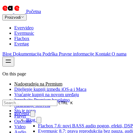
Početna
Proizvodi
Evervideo
Evermusic
Flacbox
Evertag
Blog
Dokumentacija
Podrška
Pravne informacije
Kontakt
O nama
On this page
Nadogradnja na Premium
Dijeljenje kupnji između iOS-a i Maca
Vraćanje kupnji na novom uređaju
Isprobajte Premium besplatno
CTRL K
Ažuriranje softvera
Što je novo
Početna
Player
Blog
Općenito
Flacbox 7.6: novi BASS audio pogon, efekti, DSP i
Video
Evermusic 8.7: prava reprodukcija bez pauza, audio 
Audio