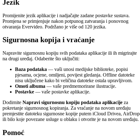
Jezik
Promijenite jezik aplikacije i nadjačajte zadane postavke sustava.
Promjena se primjenjuje nakon potpunog zatvaranja i ponovnog
otvaranja Evervideo. Podržano je više od 120 jezika.
Sigurnosna kopija i vraćanje
Napravite sigurnosnu kopiju svih podataka aplikacije ili ih migrirajte
na drugi uređaj. Odaberite što uključiti:
Baza podataka
— vaši unosi medijske biblioteke, popisi
pjesama, ocjene, omiljeni, povijest gledanja. Offline datoteke
nisu uključene kako bi veličina datoteke ostala upravljivom.
Omoti albuma
— vaše predmemorirane ilustracije.
Postavke
— vaše postavke aplikacije.
Dodirnite
Napravi sigurnosnu kopiju podataka aplikacije
za
pokretanje sigurnosnog kopiranja. Za vraćanje na novom uređaju
premjestite datoteku sigurnosne kopije putem iCloud Drivea, AirDrop
ili bilo koje povezane usluge u oblaku i otvorite je na novom uređaju.
Pomoć