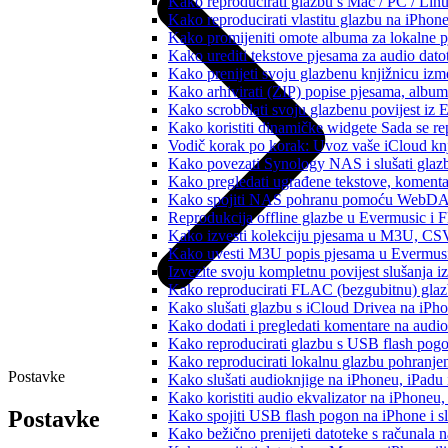
Kako reproducirati glazbu s Mac / PC / Lin
Kako reproducirati vlastitu glazbu na iPhon
Kako promijeniti omote albuma za lokalne pj
Kako urediti tekstove pjesama za audio dat
Kako prenijeti svoju glazbenu knjižnicu iz
Kako arhivirati (ZIP) popise pjesama, albume
Kako scrobblati svoju glazbenu povijest iz 
Kako koristiti dinamičke widgete Sada se r
Vodič korak po korak: Uvoz vaše iCloud knj
Kako povezati Synology NAS i slušati glaz
Kako pregledati ugrađene tekstove, komenta
Kako spojiti NAS pohranu pomoću WebDAV-a
Reprodukcija offline glazbe u Evermusic i Fl
Kako izvesti kolekciju pjesama u M3U, CS
Kako uvesti M3U popis pjesama u Evermusi
Izvezite svoju kompletnu povijest slušanja 
Kako reproducirati FLAC (bezgubitnu) gla
Kako slušati glazbu s iCloud Drivea na iPh
Kako dodati i pregledati komentare na audi
Kako reproducirati glazbu s USB flash pog
Kako reproducirati lokalnu glazbu pohranje
Postavke
Kako slušati audioknjige na iPhoneu, iPadu
Kako koristiti audio ekvalizator na iPhoneu
Postavke
Kako spojiti USB flash pogon na iPhone i slu
Kako bežično prenijeti datoteke s računala 