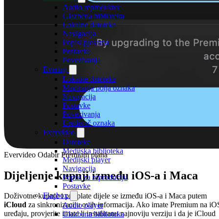
Audio reproduktor
Glazbena biblioteka
Lokalne datoteke
Navigacija
Popisi pjesama
Postavke
Povezivanja
Evertag
Lokalne datoteke
Mapiranja polja oznaka
Navigacija
Postavke
Povezivanja
Uređivač oznaka
Evervideo
Datoteke
Medijska biblioteka
Evervideo Odabir Premium plana
Medijski player
Navigacija
Dijeljenje kupnji između iOS-a i Maca
Popisi za reproduciju
Postavke
Flacbox
Doživotne kupnje i pretplate dijele se između iOS-a i Maca putem
iCloud
za sinkronizaciju ovih informacija. Ako imate Premium na iO
Audio player
uređaju, provjerite imate li instaliranu najnoviju verziju i da je iCloud
Glazbena biblioteka