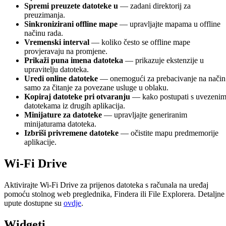
Spremi preuzete datoteke u
— zadani direktorij za
preuzimanja.
Sinkronizirani offline mape
— upravljajte mapama u offline
načinu rada.
Vremenski interval
— koliko često se offline mape
provjeravaju na promjene.
Prikaži puna imena datoteka
— prikazuje ekstenzije u
upravitelju datoteka.
Uredi online datoteke
— onemogući za prebacivanje na način
samo za čitanje za povezane usluge u oblaku.
Kopiraj datoteke pri otvaranju
— kako postupati s uvezeni
datotekama iz drugih aplikacija.
Minijature za datoteke
— upravljajte generiranim
minijaturama datoteka.
Izbriši privremene datoteke
— očistite mapu predmemorije
aplikacije.
Wi-Fi Drive
Aktivirajte Wi-Fi Drive za prijenos datoteka s računala na uređaj
pomoću stolnog web preglednika, Findera ili File Explorera. Detaljne
upute dostupne su
ovdje
.
Widgeti