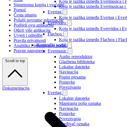
Koja je razlika između Evermusica i 
Sigurnosna kopija i vraćanje
Koja je razlika između Evermusicaa 
Pomoć
Evertag
Česta pitanja
Koja je razlika između Evertag i Eve
Pošalji povratne informacije
Evervideo
Podijeli ovu aplikaciju
Koja je razlika između Evervidea i 
Otkrij više aplikacija
Flacbox
Uvjeti i odredbe
Koja je razlika između Flacbox i Fl
Pravila privatnosti
Korisnički vodič
Analitika i prikupljanje podataka
Pravne napomene
Evermusic
Audio reproduktor
Scroll to top
Glazbena biblioteka
Lokalne datoteke
Navigacija
Popisi pjesama
Postavke
Povezivanja
Dokumentacija
Evertag
Lokalne datoteke
Mapiranja polja oznaka
Navigacija
Postavke
Povezivanja
Uređivač oznaka