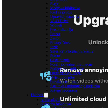
Player
Medijska biblioteka
Kod za pristup
Upravitelj datoteka
Wi-Fi Drive
Widgeti
Personalizacija
Prozor
Zaslon
Pristupačnost
Jezik
Sigurnosna kopija i vraćanje
Pomoć
Česta pitanja
Pošalji povratne informacije
Podijeli ovu aplikaciju
Otkrij više aplikacija
Uvjeti i odredbe
Pravila privatnosti
Analitika i prikupljanje podataka
Pravne napomene
Flacbox
Audio player
Glazbena biblioteka