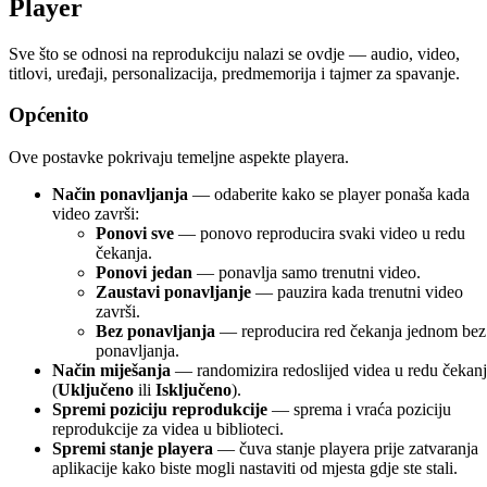
Player
Sve što se odnosi na reprodukciju nalazi se ovdje — audio, video,
titlovi, uređaji, personalizacija, predmemorija i tajmer za spavanje.
Općenito
Ove postavke pokrivaju temeljne aspekte playera.
Način ponavljanja
— odaberite kako se player ponaša kada
video završi:
Ponovi sve
— ponovo reproducira svaki video u redu
čekanja.
Ponovi jedan
— ponavlja samo trenutni video.
Zaustavi ponavljanje
— pauzira kada trenutni video
završi.
Bez ponavljanja
— reproducira red čekanja jednom bez
ponavljanja.
Način miješanja
— randomizira redoslijed videa u redu čekan
(
Uključeno
ili
Isključeno
).
Spremi poziciju reprodukcije
— sprema i vraća poziciju
reprodukcije za videa u biblioteci.
Spremi stanje playera
— čuva stanje playera prije zatvaranja
aplikacije kako biste mogli nastaviti od mjesta gdje ste stali.