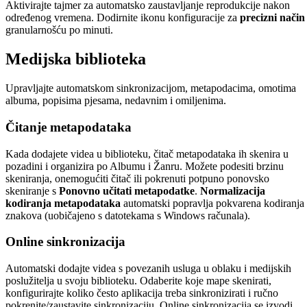
Aktivirajte tajmer za automatsko zaustavljanje reprodukcije nakon
određenog vremena. Dodirnite ikonu konfiguracije za
precizni način
granularnošću po minuti.
Medijska biblioteka
Upravljajte automatskom sinkronizacijom, metapodacima, omotima
albuma, popisima pjesama, nedavnim i omiljenima.
Čitanje metapodataka
Kada dodajete videa u biblioteku, čitač metapodataka ih skenira u
pozadini i organizira po Albumu i Žanru. Možete podesiti brzinu
skeniranja, onemogućiti čitač ili pokrenuti potpuno ponovsko
skeniranje s
Ponovno učitati metapodatke
.
Normalizacija
kodiranja metapodataka
automatski popravlja pokvarena kodiranja
znakova (uobičajeno s datotekama s Windows računala).
Online sinkronizacija
Automatski dodajte videa s povezanih usluga u oblaku i medijskih
poslužitelja u svoju biblioteku. Odaberite koje mape skenirati,
konfigurirajte koliko često aplikacija treba sinkronizirati i ručno
pokrenite/zaustavite sinkronizaciju. Online sinkronizacija se izvodi