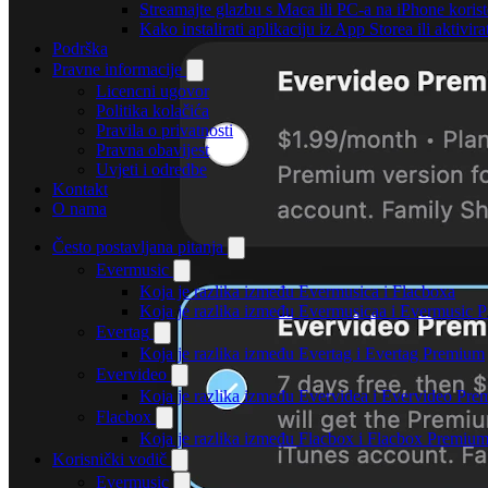
Streamajte glazbu s Maca ili PC-a na iPhone kori
Kako instalirati aplikaciju iz App Storea ili aktiv
Podrška
Pravne informacije
Licencni ugovor
Politika kolačića
Pravila o privatnosti
Pravna obavijest
Uvjeti i odredbe
Kontakt
O nama
Često postavljana pitanja
Evermusic
Koja je razlika između Evermusica i Flacboxa
Koja je razlika između Evermusicaa i Evermusic 
Evertag
Koja je razlika između Evertag i Evertag Premium
Evervideo
Koja je razlika između Evervidea i Evervideo Pr
Flacbox
Koja je razlika između Flacbox i Flacbox Premiu
Korisnički vodič
Evermusic