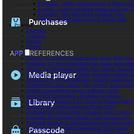
Evermusic - Offline glazbeni player za iPhone i M
Evertag - Uređivač glazbenih oznaka za iPhone i 
Evervideo - HD video player za iPhone i Mac
Flacbox - Hi-Res audio player za iPhone i Mac
Proizvodi
Evervideo
Evermusic
Flacbox
Evertag
Blog
Flacbox 7.6: novi BASS audio pogon, efekti, DSP i live g
Evermusic 8.7: prava reprodukcija bez pauza, audio efekti
Flacbox 7.4: Obnovljeni CarPlay, Plex, Jellyfin, Subson
Evervideo 1.7: novi Plex, Jellyfin, streaming u oblaku, g
Evertag 4.2: nove veze s oblakom, postavke uređivača o
Evermusic 8.6: novi CarPlay, Plex, Jellyfin, SFTP i widg
Najbolji cloud glazbeni playeri za iPhone u 2026
Izvezite Wix blog postove u Markdown s OpenAI
Reproducirajte lossless FLAC i DSD na iPhoneu i Macu
Najbolji cloud glazbeni player za iPhone i iPad
Evermusic 6.8: Aliyun Drive, Synology, novi UI stilovi
Evermusic Pro na Setapp Mobile: Cloud glazba za iOS
Evermusic dostigao 11 milijuna preuzimanja širom svijet
Flacbox dostigao 1 milijun preuzimanja: Hi-Res audio
5 najboljih aplikacija za reprodukciju glazbe na iPhoneu