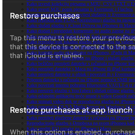
Kako izvesti kolekciju pjesama u M3U, CSV i TXT u Ev
Kako uvesti M3U popis pjesama u Evermusic i Flacbox
Izvezite svoju kompletnu povijest slušanja iz Evermusica
Kako reproducirati FLAC (bezgubitnu) glazbu na moje
Kako slušati glazbu s iCloud Drivea na iPhoneu ili Macu
Kako dodati i pregledati komentare na audio zapise na 
Kako reproducirati glazbu s USB flash pogona na iPhon
Kako reproducirati lokalnu glazbu pohranjenu na vašem 
Kako slušati audioknjige na iPhoneu, iPadu i Macu koris
Kako koristiti audio ekvalizator na iPhoneu, iPadu ili M
Kako spojiti USB flash pogon na iPhone i slušati glazbu 
Kako bežično prenijeti datoteke s računala na iPhone kor
Kako prenijeti datoteke s Maca na iPhone ili iPad koriste
Kako prenijeti datoteke u oblak i povezati ih s Evermusic
Prijenos datoteka s računala na iPhone pomoću SMB pro
Kako povezati internu pohranu Bluesound VAULT-a iz ap
Kako preuzeti glazbu s YouTubea i slušati offline glazbu
Kako odspojiti aplikaciju treće strane s vašeg Google ra
Kako snimati video dok se reproducira glazba na iPhone
Kako omogućiti DLNA Media Server na Windows 10 i re
Kako reproducirati glazbu na iPhoneu s WD My Cloud
Kako prenijeti glazbene datoteke s računala na iPhone be
Reproducirajte glazbu s Dropboxa na svom iPhoneu kad s
Kako urediti ID3 oznake na iPhoneu i Macu
Kako reproducirati lokalne datoteke (iTunes datoteke) 