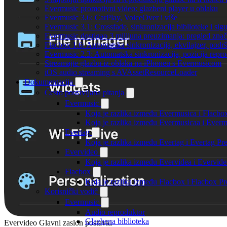
Evermusic promotivni video: glazbeni player u oblaku
Evermusic 3.6: CarPlay, VoiceOver i više
Evermusic 3.1: Crossfade, sinkronizacija biblioteke i sig
Evermusic dostigao 3 milijuna preuzimanja: pregled znač
Flacbox 1.6: Automatska sinkronizacija, ekvilajzer, po
Evermusic 2.3: Automatska sinkronizacija, pozicija repro
Streamajte glazbu iz oblaka na iPhoneu s Evermusicom
iOS audio streaming s AVAssetResourceLoader
Dokumentacija
Često postavljana pitanja
Evermusic
Koja je razlika između Evermusica i Flacbo
Koja je razlika između Evermusicaa i Ever
Evertag
Koja je razlika između Evertag i Evertag P
Evervideo
Koja je razlika između Evervidea i Evervi
Flacbox
Koja je razlika između Flacbox i Flacbox 
Korisnički vodič
Evermusic
Audio reproduktor
Glazbena biblioteka
Evervideo Glavni zaslon postavki