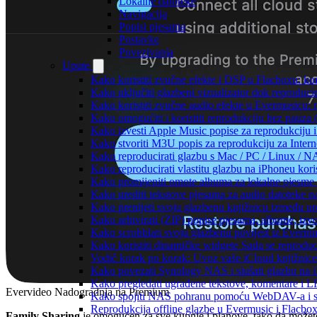
Lokalne datoteke
Navigacija
Popisi pjesama
Postavke
Povezivanja
Upute
Kako koristiti zvučne efekte i DSP u Flacboxu: kom
Kako uključiti glazbeni vizualizator dok reproduc
Kako koristiti zvučne audio efekte u Evermusicu: re
Kako omogućiti i koristiti reprodukciju bez pauza
Kako izvesti Apple Music popise za reprodukciju i
Kako stvoriti M3U popis za reprodukciju za Intern
Kako reproducirati glazbu s Mac / PC / Linux / N
Kako reproducirati vlastitu glazbu na iPhoneu kori
Kako promijeniti omote albuma za lokalne pjesme n
Kako urediti tekstove pjesama za audio datoteke 
Kako prenijeti svoju glazbenu knjižnicu između u
Kako arhivirati (ZIP) popise pjesama, albume, izvo
Kako scrobblati svoju glazbenu povijest iz Evermus
Kako koristiti dinamičke widgete Sada se reprodu
Vodič korak po korak: Uvoz vaše iCloud knjižnice
Kako povezati Synology NAS i slušati glazbu na 
Kako pregledati ugrađene tekstove, komentare i L
Evervideo Nadogradnja na Premium
Kako spojiti NAS pohranu pomoću WebDAV-a i slu
Reprodukcija offline glazbe u Evermusic i Flacbox:
Family Sharing
je omogućen za sve kupnje i planove, tako da možet