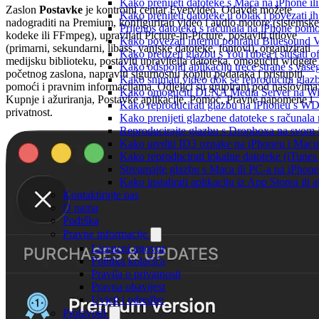
Kako prenijeti datoteke s Maca na iPhone ili
Zaslon
Postavke
je kontrolni centar Evervideo. Odavde možete
Kako prenijeti datoteke u oblak i povezati i
nadograditi na Premium, konfigurirati video i audio motore (sistemske
Prijenos datoteka s računala na iPhone po
kodeke ili FFmpeg), upravljati Picture-in-Picture, postaviti titlove
Kako povezati internu pohranu Bluesound V
(primarni, sekundarni, libass, vanjske datoteke, fontovi), organizirati
Kako preuzeti glazbu s YouTubea i slušati o
medijsku biblioteku, postaviti upravitelja datoteka, omogućiti widgete
Kako odspojiti aplikaciju treće strane s vaš
početnog zaslona, napraviti sigurnosnu kopiju podataka i pristupiti
Kako snimati video dok se reproducira glaz
pomoći i pravnim informacijama. Odjeljci su grupirani pod naslovima
Kako omogućiti DLNA Media Server na Wind
Kupnje i ažuriranja, Postavke aplikacije, Pomoć, Pravne napomene i
Kako reproducirati glazbu na iPhoneu s 
privatnost.
Kako prenijeti glazbene datoteke s računala
Reproducirajte glazbu s Dropboxa na svom i
Kako urediti ID3 oznake na iPhoneu i Macu
Kako reproducirati lokalne datoteke (iTune
Streamajte glazbu s Maca ili PC-a na iPhon
Kako instalirati aplikaciju iz App Storea il
Kontaktirajte nas
O nama
Podrška
Pravne informacije
Licencni ugovor
Politika kolačića
Pravila o privatnosti
Pravna obavijest
Uvjeti i odredbe
Proizvodi