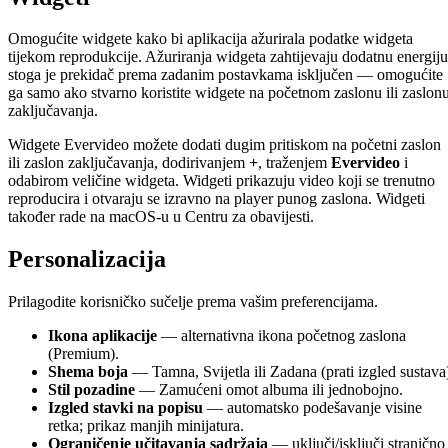
Omogućite widgete kako bi aplikacija ažurirala podatke widgeta
tijekom reprodukcije. Ažuriranja widgeta zahtijevaju dodatnu energiju
stoga je prekidač prema zadanim postavkama isključen — omogućite
ga samo ako stvarno koristite widgete na početnom zaslonu ili zaslon
zaključavanja.
Widgete Evervideo možete dodati dugim pritiskom na početni zaslon
ili zaslon zaključavanja, dodirivanjem
+
, traženjem
Evervideo
i
odabirom veličine widgeta. Widgeti prikazuju video koji se trenutno
reproducira i otvaraju se izravno na player punog zaslona. Widgeti
također rade na macOS-u u Centru za obavijesti.
Personalizacija
Prilagodite korisničko sučelje prema vašim preferencijama.
Ikona aplikacije
— alternativna ikona početnog zaslona
(Premium).
Shema boja
— Tamna, Svijetla ili Zadana (prati izgled sustava
Stil pozadine
— Zamućeni omot albuma ili jednobojno.
Izgled stavki na popisu
— automatsko podešavanje visine
retka; prikaz manjih minijatura.
Ograničenje učitavanja sadržaja
— uključi/isključi stranično