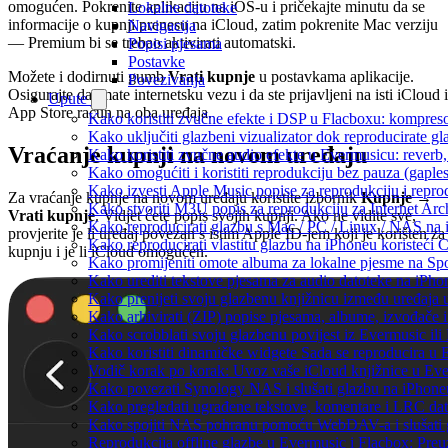
omogućen. Pokrenite aplikaciju na iOS-u i pričekajte minutu da se
Lokalne datoteke
informacije o kupnji prenesu na iCloud, zatim pokrenite Mac verziju
Navigacija
— Premium bi se trebao aktivirati automatski.
Popisi pjesama
Postavke
Možete i dodirnuti gumb
Vrati kupnje
u postavkama aplikacije.
Povezivanja
Osigurajte da imate internetsku vezu i da ste prijavljeni na isti iCloud i
Upute
App Store račun na oba uređaja.
Kako koristiti zvučne efekte i DSP u Flacboxu: kompresor
Kako uključiti glazbeni vizualizator dok reproducirate g
Vraćanje kupnji na novom uređaju
Kako koristiti zvučne audio efekte u Evermusicu: reverb, 
Kako omogućiti i koristiti reprodukciju bez pauza (gapl
Kako izvesti Apple Music popise za reprodukciju i repro
Za vraćanje kupnje na novom uređaju koristite izbornik
Kupnje →
Kako stvoriti M3U popis za reprodukciju za Internet Arc
Vrati kupnje
. Vidjet ćete popis svojih kupnji. Ako ne vidite sve,
Kako reproducirati glazbu s Mac / PC / Linux / NAS na 
provjerite je li uređaj povezan s istim Apple ID-jem koji je korišten za
Kako reproducirati vlastitu glazbu na iPhoneu koristeći 
kupnju i je li iCloud omogućen.
Kako promijeniti omote albuma za lokalne pjesme na Spot
Kako urediti tekstove pjesama za audio datoteke na iPh
Kako prenijeti svoju glazbenu knjižnicu između uređaja
Kako arhivirati (ZIP) popise pjesama, albume, izvođače i
Kako scrobblati svoju glazbenu povijest iz Evermusic ili
Kako koristiti dinamičke widgete Sada se reproducira u
Vodič korak po korak: Uvoz vaše iCloud knjižnice u Eve
Kako povezati Synology NAS i slušati glazbu na iPhone
Kako pregledati ugrađene tekstove, komentare i LRC dat
Kako spojiti NAS pohranu pomoću WebDAV-a i slušati g
Reprodukcija offline glazbe u Evermusic i Flacbox: Preuz