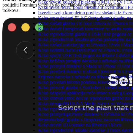
Kako izvesti kolekciju pjesama u M3U, CSV i TX
podijeliti Premium verziju s do pet članova obitelji bez dodatnih
Kako uvesti M3U popis pjesama u Evermusic i Fl
troškova.
Izvezite svoju kompletnu povijest slušanja iz Ever
Kako reproducirati FLAC (bezgubitnu) glazbu na
Kako slušati glazbu s iCloud Drivea na iPhoneu il
Kako dodati i pregledati komentare na audio zapi
Kako reproducirati glazbu s USB flash pogona na
Kako reproducirati lokalnu glazbu pohranjenu na 
Kako slušati audioknjige na iPhoneu, iPadu i Mac
Kako koristiti audio ekvalizator na iPhoneu, iPadu
Kako spojiti USB flash pogon na iPhone i slušati g
Kako bežično prenijeti datoteke s računala na iPho
Kako prenijeti datoteke s Maca na iPhone ili iPad k
Kako prenijeti datoteke u oblak i povezati ih s Eve
Prijenos datoteka s računala na iPhone pomoću S
Kako povezati internu pohranu Bluesound VAULT-a
Kako preuzeti glazbu s YouTubea i slušati offline
Kako odspojiti aplikaciju treće strane s vašeg Goo
Kako snimati video dok se reproducira glazba na 
Kako omogućiti DLNA Media Server na Windows 10
Kako reproducirati glazbu na iPhoneu s WD My
Kako prenijeti glazbene datoteke s računala na iP
Reproducirajte glazbu s Dropboxa na svom iPhoneu
Kako urediti ID3 oznake na iPhoneu i Macu
Kako reproducirati lokalne datoteke (iTunes dato