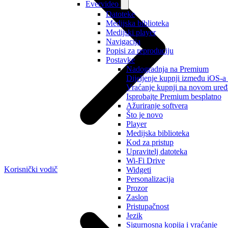
Evervideo
Datoteke
Medijska biblioteka
Medijski player
Navigacija
Popisi za reproduciju
Postavke
Nadogradnja na Premium
Dijeljenje kupnji između iOS-a
Vraćanje kupnji na novom uređ
Isprobajte Premium besplatno
Ažuriranje softvera
Što je novo
Player
Medijska biblioteka
Kod za pristup
Upravitelj datoteka
Wi-Fi Drive
Korisnički vodič
Widgeti
Personalizacija
Prozor
Zaslon
Pristupačnost
Jezik
Sigurnosna kopija i vraćanje