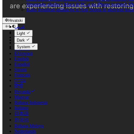
Streamajte glazbu s Maca ili PC-a na iPhone koristeći 
Kako instalirati aplikaciju iz App Storea ili aktivirati 
Hrvatski
عربي
Català
Light
Čeština
Dark
Dansk
System
Deutsch
Ελληνικά
English
Español
Suomi
Français
עברית
हिन्दी
Hrvatski
Magyar
Bahasa Indonesia
Italiano
日本語
한국어
Bahasa Melayu
Nederlands