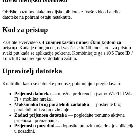
Izbriši medijsku biblioteku
Obrišite bazu podataka medijske biblioteke. Vaše video i audio
datoteke na pohrani ostaju netaknute.
Kod za pristup
Zaštitite Evervideo s
4-znamenkastim numeričkim kodom za
pristup
. Kada je omogućen, od vas će se tražiti unos koda za pristup
svaki put kada se aplikacija pokrene. Kombinirajte ga s iOS Face ID /
Touch ID na uređaju za dodatnu zaštitu.
Upravitelj datoteka
Kontrolira kako se datoteke prenose, pohranjuju i pregledavaju.
Prijenosi datoteka
— mrežna preferencija (samo Wi-Fi ili Wi-
Fi + mobilna mreža).
Maksimalni broj paralelnih zadataka
— postavite broj
paralelnih niti za preuzimanje.
Zadaci prijenosa datoteka
— pogledajte trenutno aktivna
prijenosa i preuzimanja.
Prijenosi u pozadini
— dopustite preuzimanja dok je aplikacij
u pozadini.