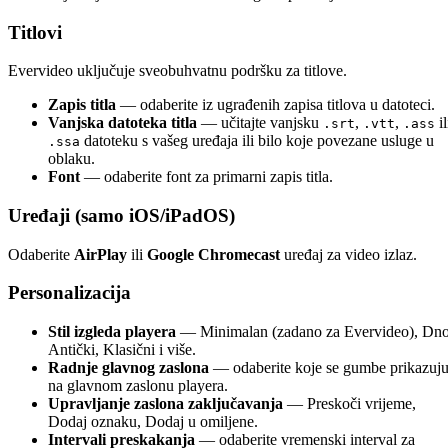
Titlovi
Evervideo uključuje sveobuhvatnu podršku za titlove.
Zapis titla
— odaberite iz ugrađenih zapisa titlova u datoteci.
Vanjska datoteka titla
— učitajte vanjsku
,
,
il
.srt
.vtt
.ass
datoteku s vašeg uređaja ili bilo koje povezane usluge u
.ssa
oblaku.
Font
— odaberite font za primarni zapis titla.
Uređaji (samo iOS/iPadOS)
Odaberite
AirPlay
ili
Google Chromecast
uređaj za video izlaz.
Personalizacija
Stil izgleda playera
— Minimalan (zadano za Evervideo), Dno
Antički, Klasični i više.
Radnje glavnog zaslona
— odaberite koje se gumbe prikazuj
na glavnom zaslonu playera.
Upravljanje zaslona zaključavanja
— Preskoči vrijeme,
Dodaj oznaku, Dodaj u omiljene.
Intervali preskakanja
— odaberite vremenski interval za