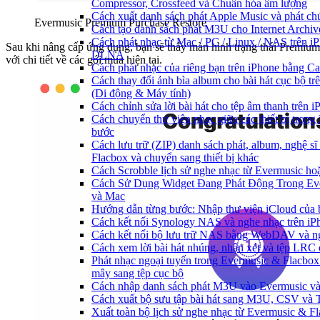
Compressor, Crossfeed và Chuẩn hóa âm lượng
Cách xuất danh sách phát Apple Music và phát ch
Evermusic Premium Purchase Restore
Cách tạo danh sách phát M3U cho Internet Archiv
Cách phát nhạc từ Mac / PC / Linux / NAS trên 
Sau khi nâng cấp ứng dụng, bạn sẽ thấy màn hình trạng thái Premium
DLNA
với chi tiết về các gói mua hiện tại.
Cách phát nhạc của riêng bạn trên iPhone bằng Ca
Cách thay đổi ảnh bìa album cho bài hát cục bộ t
(Di động & Máy tính)
Cách chỉnh sửa lời bài hát cho tệp âm thanh trê
Cách chuyển thư viện nhạc giữa các thiết bị tron
bước
Cách lưu trữ (ZIP) danh sách phát, album, nghệ sĩ
Flacbox và chuyển sang thiết bị khác
Cách Scrobble lịch sử nghe nhạc từ Evermusic ho
Cách Sử Dụng Widget Đang Phát Động Trong Ever
và Mac
Hướng dẫn từng bước: Nhập thư viện iCloud của 
Cách kết nối Synology NAS và nghe nhạc trên iP
Cách kết nối bộ lưu trữ NAS bằng WebDAV và ng
Cách xem lời bài hát nhúng, nhận xét và tệp LRC
Phát nhạc ngoại tuyến trong Evermusic & Flacbo
mây sang tệp cục bộ
Cách nhập danh sách phát M3U vào Evermusic và
Cách xuất bộ sưu tập bài hát sang M3U, CSV và
Xuất toàn bộ lịch sử nghe nhạc từ Evermusic & F