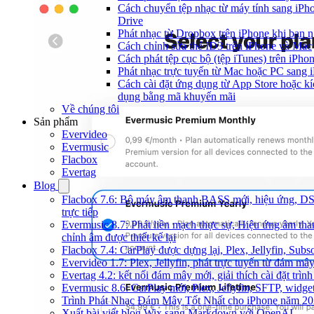
Cách chuyển tệp nhạc từ máy tính sang iPh
Drive
Phát nhạc từ Dropbox trên iPhone khi bạn n
Cách chỉnh sửa thẻ ID3 trên iPhone và Mac
Cách phát tệp cục bộ (tệp iTunes) trên iPhon
Phát nhạc trực tuyến từ Mac hoặc PC sang
Cách cài đặt ứng dụng từ App Store hoặc k
dụng bằng mã khuyến mãi
Về chúng tôi
Sản phẩm
Evervideo
Evermusic
Flacbox
Evertag
Blog
Flacbox 7.6: Bộ máy âm thanh BASS mới, hiệu ứng, DSP
trực tiếp
Evermusic 8.7: Phát liền mạch thực sự, Hiệu ứng âm th
chỉnh âm được thiết kế lại
Flacbox 7.4: CarPlay được dựng lại, Plex, Jellyfin, Su
Evervideo 1.7: Plex, Jellyfin, phát trực tuyến từ đám mây
Evertag 4.2: kết nối đám mây mới, giải thích cài đặt trình
Evermusic 8.6: CarPlay mới, Plex, Jellyfin, SFTP, widget 
Trình Phát Nhạc Đám Mây Tốt Nhất cho iPhone năm 2
Xuất bài viết blog Wix sang Markdown với OpenAI