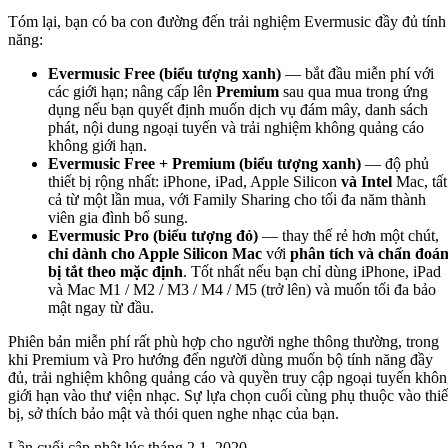
Tóm lại, bạn có ba con đường đến trải nghiệm Evermusic đầy đủ tính
năng:
Evermusic Free (biểu tượng xanh)
— bắt đầu miễn phí với
các giới hạn; nâng cấp lên
Premium
sau qua mua trong ứng
dụng nếu bạn quyết định muốn dịch vụ đám mây, danh sách
phát, nội dung ngoại tuyến và trải nghiệm không quảng cáo
không giới hạn.
Evermusic Free + Premium (biểu tượng xanh)
— độ phủ
thiết bị rộng nhất: iPhone, iPad, Apple Silicon
và Intel
Mac, tất
cả từ một lần mua, với Family Sharing cho tối đa năm thành
viên gia đình bổ sung.
Evermusic Pro (biểu tượng đỏ)
— thay thế rẻ hơn một chút,
chỉ dành cho Apple Silicon Mac
với
phân tích và chẩn đoá
bị tắt theo mặc định
. Tốt nhất nếu bạn chỉ dùng iPhone, iPad
và Mac M1 / M2 / M3 / M4 / M5 (trở lên) và muốn tối đa bảo
mật ngay từ đầu.
Phiên bản miễn phí rất phù hợp cho người nghe thông thường, trong
khi Premium và Pro hướng đến người dùng muốn bộ tính năng đầy
đủ, trải nghiệm không quảng cáo và quyền truy cập ngoại tuyến khô
giới hạn vào thư viện nhạc. Sự lựa chọn cuối cùng phụ thuộc vào thiế
bị, sở thích bảo mật và thói quen nghe nhạc của bạn.
Lần cuối cập nhật lúc
tháng 2 1, 2020