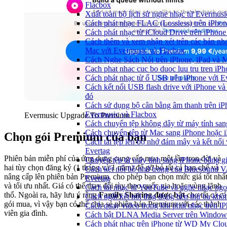
Flacbox
Xuất toàn bộ lịch sử nghe nhạc từ Evermus
Cách phát nhạc FLAC (Lossless) trên iPho
Cách phát nhạc từ iCloud Drive trên iPhon
Cách thêm và xem nhận xét trên các bản nhạ
Mac với Evermusic và Flacbox
Cách Nghe Sách Nói trên iPhone, iPad và
Cach phat nhac cuc bo duoc luu tru tren iP
Cách phát nhạc từ ổ USB trên iPhone với 
Cách kết nối USB flash drive với iPhone và
đó
Cách sử dụng bộ cân bằng âm thanh trên iP
Evermusic và Flacbox
Evermusic Upgrade To Premium
Cách chuyển tệp không dây từ máy tính sa
Cách chuyển tệp từ Mac sang iPhone hoặc i
Chọn gói Premium của bạn
Cách tải tệp lên bộ nhớ đám mây và kết nối
Evertag
Phiên bản miễn phí của ứng dụng cung cấp mua một lần trọn đời và
Chuyển tệp từ máy tính sang iPhone bằng 
hai tùy chọn đăng ký (1 tháng và 1 năm) để gỡ bỏ tất cả hạn chế và
Cách kết nối bộ nhớ trong của Bluesound 
nâng cấp lên phiên bản Premium, cho phép bạn chọn mức giá tốt nhấ
Evertag
và tối ưu nhất. Giá có thể thay đổi tùy theo quốc gia hoặc vùng lãnh
Cách tải nhạc từ YouTube và nghe nhạc ngoạ
thổ. Ngoài ra, hãy lưu ý rằng
Family Sharing
được bật
cho tất cả cá
Cách ngắt kết nối ứng dụng bên thứ ba khỏi
gói mua, vì vậy bạn có thể chia sẻ phiên bản Premium với các thành
Cách quay video trong khi phát nhạc trên i
viên gia đình.
Cách bật DLNA Media Server trên Windows 
Cách phát nhạc trên iPhone từ WD My Cl