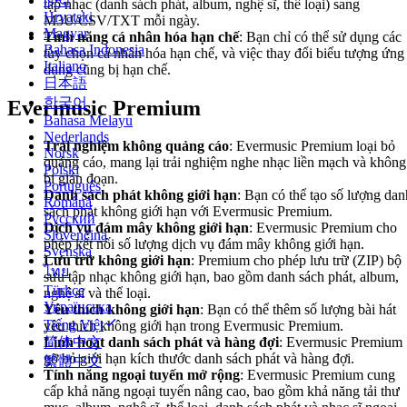
हिन्दी
tập nhạc (danh sách phát, album, nghệ sĩ, thể loại) sang
Hrvatski
M3U/CSV/TXT mỗi ngày.
Magyar
Tính năng cá nhân hóa hạn chế
: Bạn chỉ có thể sử dụng các
Bahasa Indonesia
tùy chọn cá nhân hóa hạn chế, và việc thay đổi biểu tượng ứng
Italiano
dụng cũng bị hạn chế.
日本語
한국어
Evermusic Premium
Bahasa Melayu
Nederlands
Trải nghiệm không quảng cáo
: Evermusic Premium loại bỏ
Norsk
quảng cáo, mang lại trải nghiệm nghe nhạc liền mạch và không
Polski
bị gián đoạn.
Português
Danh sách phát không giới hạn
: Bạn có thể tạo số lượng dan
Română
sách phát không giới hạn với Evermusic Premium.
Русский
Dịch vụ đám mây không giới hạn
: Evermusic Premium cho
Slovenčina
phép kết nối số lượng dịch vụ đám mây không giới hạn.
Svenska
Lưu trữ không giới hạn
: Premium cho phép lưu trữ (ZIP) bộ
ไทย
sưu tập nhạc không giới hạn, bao gồm danh sách phát, album,
Türkçe
nghệ sĩ và thể loại.
Українська
Yêu thích không giới hạn
: Bạn có thể thêm số lượng bài hát
Tiếng Việt
yêu thích không giới hạn trong Evermusic Premium.
简体中文
Linh hoạt danh sách phát và hàng đợi
: Evermusic Premium
gỡ bỏ giới hạn kích thước danh sách phát và hàng đợi.
繁體中文
Tính năng ngoại tuyến mở rộng
: Evermusic Premium cung
cấp khả năng ngoại tuyến nâng cao, bao gồm khả năng tải thư