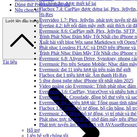
Bộ chỉnh âm được thiết kế lại
Dùng thử Premium miễn phí
Flacbox 7.4: CarPlay được dựng lại, Plex, Jellyfi
Nên chọn gì?
Hi-Res
Evervideo 1.7: Plex, Jellyfin, phát trực tuyến từ 
Lướt lên đầu trang
Evertag 4.2: kết nối đám mây mới, giải thích cài đặ
Evermusic 8.6: CarPlay mới, Plex, Jellyfin, SFTP, 
Trình Phát Nhạc Đám Mây Tốt Nhất cho iPhone 
Xuất bài viết blog Wix sang Markdown với Open
Phát nhạc Lossless FLAC và DSD trên iPhone và
Trình Phát Nhạc Đám Mây Tốt Nhất cho iPhone v
Evermusic 6.8: Aliyun Drive, Synology, phong cá
Tài liệu
Evermusic Pro trên Setapp Mobile: Nhạc đám mâ
Evermusic đạt 11 triệu lượt tải trên toàn thế giới
Flacbox đạt 1 triệu lượt tải: Âm thanh Hi-Res
5 ứng dụng nghe nhạc iPhone tốt nhất năm 2025
Video quảng cáo Evermusic: Trình phát nhạc đám
Evermusic 3.6: CarPlay, VoiceOver và nhiều hơn 
Evermusic 3.1: Crossfade, đồng bộ thư viện và sa
Evermusic đạt 3 triệu lượt tải: Tổng quan tính năn
Flacbox 1.6: Đồng bộ tự động, bộ cân bằng, hỗ 
Evermusic 2.3: Đồng bộ tự động, vị trí phát và thẻ
Phát nhạc trực tuyến từ bộ nhớ đám mây trên iPh
Phát trực tuyến âm thanh iOS với AVAssetResour
Hỗ trợ
Liên hệ với chúng tôi