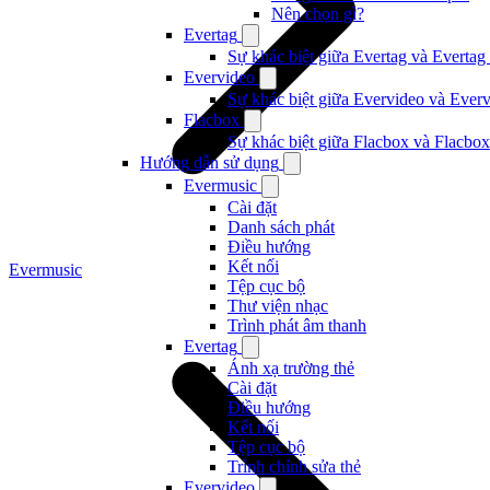
Nên chọn gì?
Evertag
Sự khác biệt giữa Evertag và Evertag
Evervideo
Sự khác biệt giữa Evervideo và Ever
Flacbox
Sự khác biệt giữa Flacbox và Flacbox
Hướng dẫn sử dụng
Evermusic
Cài đặt
Danh sách phát
Điều hướng
Kết nối
Evermusic
Tệp cục bộ
Thư viện nhạc
Trình phát âm thanh
Evertag
Ánh xạ trường thẻ
Cài đặt
Điều hướng
Kết nối
Tệp cục bộ
Trình chỉnh sửa thẻ
Evervideo