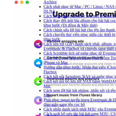
Archive
Cách phát nhạc từ Mac / PC / Linux / NAS
DLNA
Cách phát nhạc của riêng bạn trên iPhone b
Cách thay đổi ảnh bìa album cho bài hát cụ
từng bước (Di động & Máy tính)
Cách chỉnh sửa lời bài hát cho tệp âm tha
Cách chuyển thư viện nhạc giữa các thiết b
từng bước
Cách lưu trữ (ZIP) danh sách phát, album, ng
Evermusic & Flacbox và chuyển sang thiết 
Cách Scrobble lịch sử nghe nhạc từ Evermu
Cách Sử Dụng Widget Đang Phát Động Tron
iPhone và Mac
Hướng dẫn từng bước: Nhập thư viện iClou
Flacbox
Cách kết nối Synology NAS và nghe nhạc t
Cách kết nối bộ lưu trữ NAS bằng WebDAV
Mac
Cách xem lời bài hát nhúng, nhận xét và tệ
Mac
Phát nhạc ngoại tuyến trong Evermusic & 
đám mây sang tệp cục bộ
Cách nhập danh sách phát M3U vào Evermu
Cách xuất bộ sưu tập bài hát sang M3U, 