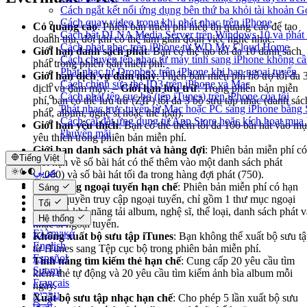
Cách ngắt kết nối ứng dụng bên thứ ba khỏi tài khoản G
Cách quay video trong khi phát nhạc trên iPhone
Có quảng cáo
: Phiên bản miễn phí hiển thị quảng cáo để tạo
Cách bật DLNA Media Server trên Windows 10 và phát 
doanh thu, đôi khi có thể làm gián đoạn việc nghe nhạc.
Cách phát nhạc trên iPhone từ WD My Cloud Home
Giới hạn danh sách phát
: Bạn có thể tạo tối đa 10 danh sách
Cách chuyển tệp nhạc từ máy tính sang iPhone không c
phát trong phiên bản miễn phí.
Phát nhạc từ Dropbox trên iPhone khi bạn ngoại tuyến
Giới hạn dịch vụ đám mây
: Phiên bản miễn phí hỗ trợ tối đa 
Cách chỉnh sửa thẻ ID3 trên iPhone và Mac
dịch vụ đám mây. –
Giới hạn lưu trữ
: Trong phiên bản miễn
Cách phát tệp cục bộ (tệp iTunes) trên iPhone của tôi
phí, bạn có thể lưu trữ (ZIP) tối đa 3 bộ sưu tập nhạc (danh sác
Phát nhạc trực tuyến từ Mac hoặc PC sang iPhone bằn
phát, album, nghệ sĩ hoặc thể loại).
Cách cài đặt ứng dụng từ App Store hoặc kích hoạt mua
Giới hạn yêu thích
: Bạn có thể thêm tối đa 100 bài hát vào m
khuyến mãi
yêu thích trong phiên bản miễn phí.
Giới hạn danh sách phát và hàng đợi
: Phiên bản miễn phí có
Tiếng Việt
giới hạn về số bài hát có thể thêm vào một danh sách phát
عربي
(1.000) và số bài hát tối đa trong hàng đợi phát (750).
Català
Tính năng ngoại tuyến hạn chế
: Phiên bản miễn phí có hạn
Sáng
Čeština
chế về quyền truy cập ngoại tuyến, chỉ gồm 1 thư mục ngoại
Tối
Dansk
tuyến và khả năng tải album, nghệ sĩ, thể loại, danh sách phát v
Hệ thống
Deutsch
nhạc sĩ ngoại tuyến.
Ελληνικά
Không xuất bộ sưu tập iTunes
: Bạn không thể xuất bộ sưu t
English
từ iTunes sang Tệp cục bộ trong phiên bản miễn phí.
Español
Tính năng tìm kiếm thẻ hạn chế
: Cung cấp 20 yêu cầu tìm
Suomi
kiếm thẻ tự động và 20 yêu cầu tìm kiếm ảnh bìa album mỗi
Français
ngày.
עברית
Xuất bộ sưu tập nhạc hạn chế
: Cho phép 5 lần xuất bộ sưu