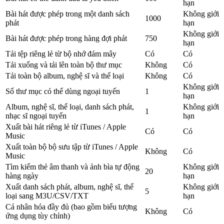
hạn
Bài hát được phép trong một danh sách
Không giới
1000
phát
hạn
Không giới
Bài hát được phép trong hàng đợi phát
750
hạn
Tải tệp riêng lẻ từ bộ nhớ đám mây
Có
Có
Tải xuống và tải lên toàn bộ thư mục
Không
Có
Tải toàn bộ album, nghệ sĩ và thể loại
Không
Có
Không giới
Số thư mục có thể dùng ngoại tuyến
1
hạn
Album, nghệ sĩ, thể loại, danh sách phát,
Không giới
1
nhạc sĩ ngoại tuyến
hạn
Xuất bài hát riêng lẻ từ iTunes / Apple
Có
Có
Music
Xuất toàn bộ bộ sưu tập từ iTunes / Apple
Không
Có
Music
Tìm kiếm thẻ âm thanh và ảnh bìa tự động
Không giới
20
hàng ngày
hạn
Xuất danh sách phát, album, nghệ sĩ, thể
Không giới
5
loại sang M3U/CSV/TXT
hạn
Cá nhân hóa đầy đủ (bao gồm biểu tượng
Không
Có
ứng dụng tùy chỉnh)