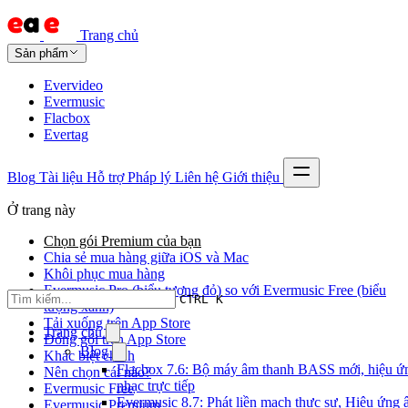
Trang chủ
Sản phẩm
Evervideo
Evermusic
Flacbox
Evertag
Blog
Tài liệu
Hỗ trợ
Pháp lý
Liên hệ
Giới thiệu
Ở trang này
Chọn gói Premium của bạn
Chia sẻ mua hàng giữa iOS và Mac
Khôi phục mua hàng
Evermusic Pro (biểu tượng đỏ) so với Evermusic Free (biểu
CTRL K
tượng xanh)
Tải xuống trên App Store
Trang chủ
Đóng gói trên App Store
Blog
Khác biệt chính
Flacbox 7.6: Bộ máy âm thanh BASS mới, hiệu ứn
Nên chọn cái nào?
nhạc trực tiếp
Evermusic Free
Evermusic 8.7: Phát liền mạch thực sự, Hiệu ứng
Evermusic Premium