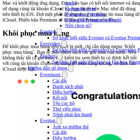
xanh)
Mac và khởi động ứng dụng. Đảm bảo bạn có kết nối internet và đan
Evermusic Free
sử dụng cùng tài khoản iCloud và App Store trên Mac như đã dùng
Evermusic Premium
trên thiết bị iOS. Đợi một phút để ứng dụng tải thông tin mua hàng từ
Dùng thử Premium miễn phí
iCloud. Phiên bản Premium sẽ tự động kích hoạt trên Mac.
Nên chọn gì?
Evertag
Khôi phục mua hàng
Sự khác biệt giữa Evertag và Evertag Premi
Evervideo
Để khôi phục mua hàng trên thiết bị mới, chỉ cần dùng menu ‘Khôi
Sự khác biệt giữa Evervideo và Evervideo 
phục mua hàng’. Bạn sẽ thấy danh sách các gói mua của mình. Nếu
Flacbox
không thấy tất cả gói mua, hãy kiểm tra xem thiết bị có được kết nối
Sự khác biệt giữa Flacbox và Flacbox Premi
với cùng tài khoản iTunes đã dùng để mua hàng không, và đảm bảo
Hướng dẫn sử dụng
iCloud được bật.
Evermusic
Cài đặt
Danh sách phát
Điều hướng
Kết nối
Tệp cục bộ
Thư viện nhạc
Trình phát âm thanh
Evertag
Ánh xạ trường thẻ
Cài đặt
Điều hướng