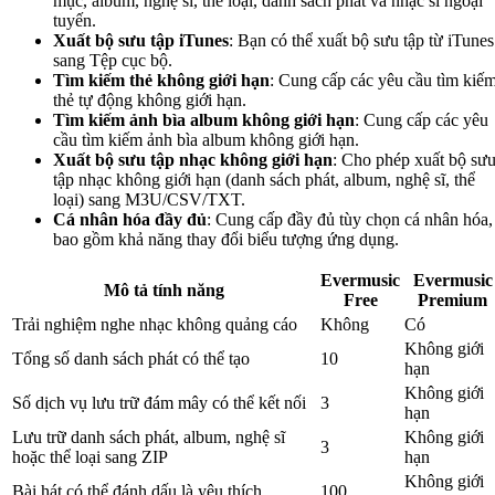
mục, album, nghệ sĩ, thể loại, danh sách phát và nhạc sĩ ngoại
tuyến.
Xuất bộ sưu tập iTunes
: Bạn có thể xuất bộ sưu tập từ iTunes
sang Tệp cục bộ.
Tìm kiếm thẻ không giới hạn
: Cung cấp các yêu cầu tìm kiế
thẻ tự động không giới hạn.
Tìm kiếm ảnh bìa album không giới hạn
: Cung cấp các yêu
cầu tìm kiếm ảnh bìa album không giới hạn.
Xuất bộ sưu tập nhạc không giới hạn
: Cho phép xuất bộ sư
tập nhạc không giới hạn (danh sách phát, album, nghệ sĩ, thể
loại) sang M3U/CSV/TXT.
Cá nhân hóa đầy đủ
: Cung cấp đầy đủ tùy chọn cá nhân hóa,
bao gồm khả năng thay đổi biểu tượng ứng dụng.
Evermusic
Evermusic
Mô tả tính năng
Free
Premium
Trải nghiệm nghe nhạc không quảng cáo
Không
Có
Không giới
Tổng số danh sách phát có thể tạo
10
hạn
Không giới
Số dịch vụ lưu trữ đám mây có thể kết nối
3
hạn
Lưu trữ danh sách phát, album, nghệ sĩ
Không giới
3
hoặc thể loại sang ZIP
hạn
Không giới
Bài hát có thể đánh dấu là yêu thích
100