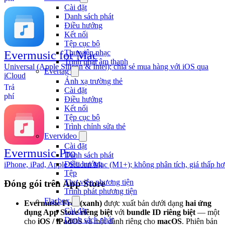
Cài đặt
Danh sách phát
Điều hướng
Kết nối
Tệp cục bộ
Thư viện nhạc
Evermusic for Mac
Trình phát âm thanh
Universal (Apple Silicon & Intel); chia sẻ mua hàng với iOS qua
Evertag
iCloud
Ánh xạ trường thẻ
Trả
Cài đặt
phí
Điều hướng
Kết nối
Tệp cục bộ
Trình chỉnh sửa thẻ
Evervideo
Cài đặt
Evermusic Pro
Danh sách phát
Điều hướng
iPhone, iPad, Apple Silicon Mac (M1+); không phân tích, giá thấp h
Tệp
Thư viện phương tiện
Đóng gói trên App Store
Trình phát phương tiện
Flacbox
Evermusic Free (xanh)
được xuất bản dưới dạng
hai ứng
Cài đặt
dụng App Store riêng biệt
với
bundle ID riêng biệt
— một
Danh sách phát
cho
iOS / iPadOS
và một dành riêng cho
macOS
. Phiên bản