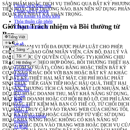
SẢN PHẨM HOẶC DỊCH VỤ THÔNG QUA BẤT KỲ PHƯƠN
Chính sách Bảo mật
TIỆN HOẶC MÔI TRƯỜNG NÀO, BẠN NÊN SỬ DỤNG PHÁ
Chính sách Cookie
ĐOÁN TỐT NHẤT VÀ THẬN TRỌNG.
Điều khoản và Điều kiện
Thỏa thuận cấp phép
Giới hạn Trách nhiệm và Bồi thường từ
Thông báo pháp lý
Bạn
Tiếng Việt
عربي
TRONG PHẠM VI TỐI ĐA ĐƯỢC PHÁP LUẬT CHO PHÉP,
Català
Sáng
CHÚNG TÔI (BAO GỒM NHÂN VIÊN, CÁN BỘ, ĐẠI LÝ VÀ
Čeština
Tối
ĐẠI LÝ ĐƯỢC ỦY QUYỀN CỦA CÔNG TY) KHÔNG CHỊU
Dansk
TRÁCH NHIỆM THEO HỢP ĐỒNG, BỒI THƯỜNG THIỆT HẠ
Hệ thống
Deutsch
(BAO GỒM SƠ SUẤT), CÔNG BẰNG HOẶC TRÊN BẤT KỲ
Ελληνικά
CƠ SỞ NÀO KHÁC ĐỐI VỚI BẠN HOẶC BẤT KỲ AI KHÁC
English
VỀ BẤT KỲ THIỆT HẠI, MẤT MÁT, CHI PHÍ HOẶC PHÁT
Español
SINH TRỰC TIẾP, GIÁN TIẾP HOẶC HẬU QUẢ, THIỆT HẠI
Suomi
TÀI SẢN, THƯƠNG TÍCH CÁ NHÂN, MẤT LỢI NHUẬN, MẤ
Français
DỮ LIỆU HOẶC DOANH THU, MẤT KHẢ NĂNG SỬ DỤNG,
עברית
MẤT KINH DOANH HOẶC CƠ HỘI BỊ BỎ LỠ, CHI PHÍ LÃN
हिन्दी
PHÍ HOẶC TIẾT KIỆM MÀ BẠN CÓ THỂ CÓ, TỪ CHỐI DỊCH
Hrvatski
VỤ HOẶC TRUY CẬP VÀO TRANG WEB CỦA CHÚNG TÔI,
Magyar
XẢY RA TRỰC TIẾP HOẶC GIÁN TIẾP TỪ VIỆC SỬ DỤNG
Bahasa Indonesia
HOẶC KHẢ NĂNG HOẶC KHÔNG CÓ KHẢ NĂNG SỬ
Italiano
DỤNG, HOẶC DỰA VÀO TRANG WEB HOẶC DỊCH VỤ CỦ
日本語