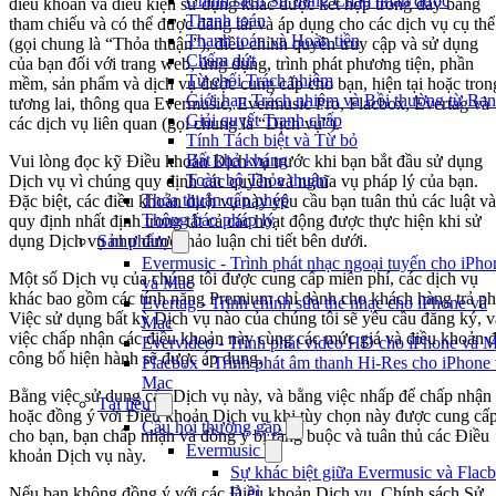
Chính sách Sử dụng Chấp nhận được
điều khoản và điều kiện sử dụng khác được kết hợp trong đây bằng
Thanh toán
tham chiếu và có thể được đăng tải và áp dụng cho các dịch vụ cụ thể
Thanh toán và Hoàn tiền
(gọi chung là “Thỏa thuận”), điều chỉnh quyền truy cập và sử dụng
Chấm dứt
của bạn đối với trang web, ứng dụng, trình phát phương tiện, phần
Từ chối Trách nhiệm
mềm, sản phẩm và dịch vụ được cung cấp cho bạn, hiện tại hoặc tron
Giới hạn Trách nhiệm và Bồi thường từ Bạn
tương lai, thông qua Evermusic, Evermusic Pro, Flacbox, Evertag và
Giải quyết Tranh chấp
các dịch vụ liên quan (gọi chung là “Dịch vụ”).
Tính Tách biệt và Từ bỏ
Bất khả kháng
Vui lòng đọc kỹ Điều khoản Dịch vụ trước khi bạn bắt đầu sử dụng
Toàn bộ Thỏa thuận
Dịch vụ vì chúng quy định các quyền và nghĩa vụ pháp lý của bạn.
Thỏa thuận cấp phép
Đặc biệt, các điều khoản dịch vụ này yêu cầu bạn tuân thủ các luật và
Thông báo pháp lý
quy định nhất định trong tất cả các hoạt động được thực hiện khi sử
dụng Dịch vụ như được thảo luận chi tiết bên dưới.
Sản phẩm
Evermusic - Trình phát nhạc ngoại tuyến cho iPho
Một số Dịch vụ của chúng tôi được cung cấp miễn phí, các dịch vụ
và Mac
khác bao gồm các tính năng Premium chỉ dành cho khách hàng trả ph
Evertag - Trình chỉnh sửa thẻ nhạc cho iPhone và
Việc sử dụng bất kỳ Dịch vụ nào của chúng tôi sẽ yêu cầu đăng ký, v
Mac
việc chấp nhận các điều khoản này cùng các mức giá và điều khoản 
Evervideo - Trình phát video HD cho iPhone và 
công bố hiện hành sẽ được áp dụng.
Flacbox - Trình phát âm thanh Hi-Res cho iPhone
Mac
Bằng việc sử dụng các Dịch vụ này, và bằng việc nhấp để chấp nhận
Tài liệu
hoặc đồng ý với Điều khoản Dịch vụ khi tùy chọn này được cung cấ
Câu hỏi thường gặp
cho bạn, bạn chấp nhận và đồng ý bị ràng buộc và tuân thủ các Điều
Evermusic
khoản Dịch vụ này.
Sự khác biệt giữa Evermusic và Flac
là gì
Nếu bạn không đồng ý với các Điều khoản Dịch vụ, Chính sách Sử