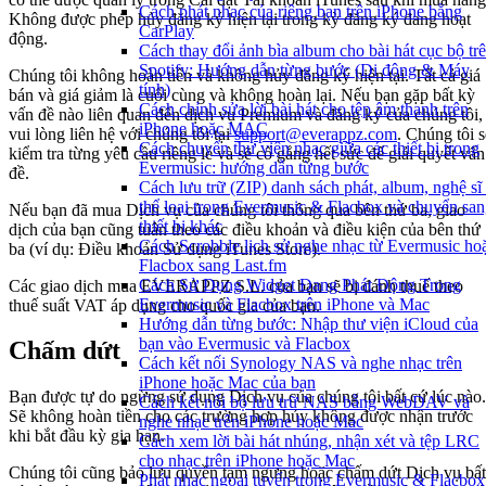
Cách phát nhạc của riêng bạn trên iPhone bằng
Không được phép hủy đăng ký hiện tại trong kỳ đăng ký đang hoạt
CarPlay
động.
Cách thay đổi ảnh bìa album cho bài hát cục bộ tr
Spotify: Hướng dẫn từng bước (Di động & Máy
Chúng tôi không hoàn tiền và không hủy đăng ký hiện tại. Tất cả giá
tính)
bán và giá giảm là cuối cùng và không hoàn lại. Nếu bạn gặp bất kỳ
Cách chỉnh sửa lời bài hát cho tệp âm thanh trên
vấn đề nào liên quan đến dịch vụ Premium và đăng ký của chúng tôi,
iPhone hoặc MAC
vui lòng liên hệ với chúng tôi tại
support@everappz.com
. Chúng tôi s
Cách chuyển thư viện nhạc giữa các thiết bị trong
kiểm tra từng yêu cầu riêng lẻ và sẽ cố gắng hết sức để giải quyết vấn
Evermusic: hướng dẫn từng bước
đề.
Cách lưu trữ (ZIP) danh sách phát, album, nghệ sĩ
thể loại trong Evermusic & Flacbox và chuyển sa
Nếu bạn đã mua Dịch vụ của chúng tôi thông qua bên thứ ba, giao
thiết bị khác
dịch của bạn cũng tuân theo các điều khoản và điều kiện của bên thứ
Cách Scrobble lịch sử nghe nhạc từ Evermusic ho
ba (ví dụ: Điều khoản Sử dụng iTunes Store).
Flacbox sang Last.fm
Cách Sử Dụng Widget Đang Phát Động Trong
Các giao dịch mua EVERAPPZ S.L. của bạn sẽ bị đánh thuế theo
Evermusic và Flacbox trên iPhone và Mac
thuế suất VAT áp dụng cho quốc gia của bạn.
Hướng dẫn từng bước: Nhập thư viện iCloud của
bạn vào Evermusic và Flacbox
Chấm dứt
Cách kết nối Synology NAS và nghe nhạc trên
iPhone hoặc Mac của bạn
Bạn được tự do ngừng sử dụng Dịch vụ của chúng tôi bất cứ lúc nào.
Cách kết nối bộ lưu trữ NAS bằng WebDAV và
Sẽ không hoàn tiền cho các trường hợp hủy không được nhận trước
nghe nhạc trên iPhone hoặc Mac
khi bắt đầu kỳ gia hạn.
Cách xem lời bài hát nhúng, nhận xét và tệp LRC
cho nhạc trên iPhone hoặc Mac
Chúng tôi cũng bảo lưu quyền tạm ngưng hoặc chấm dứt Dịch vụ bất
Phát nhạc ngoại tuyến trong Evermusic & Flacbox