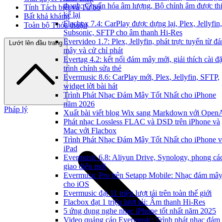
thanh, Chuẩn hóa âm lượng, Bộ chỉnh âm được thi
Tính Tách biệt và Từ bỏ
kế lại
Bất khả kháng
Flacbox 7.4: CarPlay được dựng lại, Plex, Jellyfin,
Toàn bộ Thỏa thuận
Subsonic, SFTP cho âm thanh Hi-Res
Evervideo 1.7: Plex, Jellyfin, phát trực tuyến từ đ
Lướt lên đầu trang
mây và cử chỉ phát
Evertag 4.2: kết nối đám mây mới, giải thích cài đặ
trình chỉnh sửa thẻ
Evermusic 8.6: CarPlay mới, Plex, Jellyfin, SFTP,
widget lời bài hát
Trình Phát Nhạc Đám Mây Tốt Nhất cho iPhone
năm 2026
Pháp lý
Xuất bài viết blog Wix sang Markdown với Open
Phát nhạc Lossless FLAC và DSD trên iPhone và
Mac với Flacbox
Trình Phát Nhạc Đám Mây Tốt Nhất cho iPhone v
iPad
Evermusic 6.8: Aliyun Drive, Synology, phong cá
giao diện mới
Evermusic Pro trên Setapp Mobile: Nhạc đám mâ
cho iOS
Evermusic đạt 11 triệu lượt tải trên toàn thế giới
Flacbox đạt 1 triệu lượt tải: Âm thanh Hi-Res
5 ứng dụng nghe nhạc iPhone tốt nhất năm 2025
Video quảng cáo Evermusic: Trình phát nhạc đám