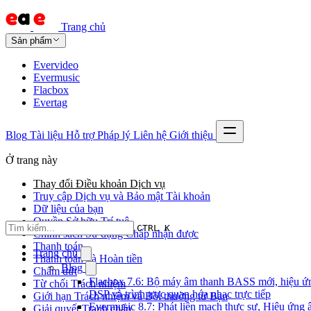
Trang chủ
Sản phẩm
Evervideo
Evermusic
Flacbox
Evertag
Blog
Tài liệu
Hỗ trợ
Pháp lý
Liên hệ
Giới thiệu
Ở trang này
Thay đổi Điều khoản Dịch vụ
Truy cập Dịch vụ và Bảo mật Tài khoản
Dữ liệu của bạn
Quyền Sở hữu Trí tuệ
CTRL K
Chính sách Sử dụng Chấp nhận được
Thanh toán
Trang chủ
Thanh toán và Hoàn tiền
Blog
Chấm dứt
Flacbox 7.6: Bộ máy âm thanh BASS mới, hiệu ứ
Từ chối Trách nhiệm
DSP và trình trực quan hóa nhạc trực tiếp
Giới hạn Trách nhiệm và Bồi thường từ Bạn
Evermusic 8.7: Phát liền mạch thực sự, Hiệu ứng
Giải quyết Tranh chấp