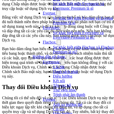
Sự khác biệt giữa Evermusic và
dụng Chấp nhận được hoặc Chính sách Bảo mật này, bạn không thể
Evermusic Premium là gì
truy cập hoặc sử dụng Dịch vụ này.
Evertag
Bằng việc sử dụng Dịch vụ này, bạn tuyên bố và bảo đảm rằng bạn đ
Sự khác biệt giữa Evertag và Evertag
đủ tuổi thành niên theo pháp luật tại khu vực tài phán nơi bạn cư trú 
Premium là gì
sử dụng trang web này và để ký kết hợp đồng ràng buộc với Công ty
Evervideo
và đáp ứng tất cả các yêu cầu đủ điều kiện nêu trên. Nếu bạn không
Sự khác biệt giữa Evervideo và
đáp ứng tất cả các yêu cầu này, bạn không được truy cập hoặc sử dụ
Evervideo Premium là gì?
Dịch vụ.
Flacbox
Sự khác biệt giữa Flacbox và Flacbox
Bạn bảo đảm rằng bạn hiểu rằng luật pháp có thể khác nhau tùy theo
Premium là gì?
tiểu bang hoặc thành phố, và do đó bạn chịu trách nhiệm tuân thủ tất
Hướng dẫn sử dụng
cả các luật, quy định và quy tắc cho tất cả các hoạt động được thực
Evermusic
hiện trong quá trình sử dụng Dịch vụ. Nếu bạn không đồng ý với các
Điều khoản Dịch vụ, Chính sách Sử dụng Chấp nhận được hoặc
Cài đặt
Chính sách Bảo mật này, bạn không thể truy cập hoặc sử dụng Dịch
Danh sách phát
vụ này.
Điều hướng
Kết nối
Tệp cục bộ
Thay đổi Điều khoản Dịch vụ
Thư viện nhạc
Trình phát âm thanh
Chúng tôi có thể sửa đổi và cập nhật các Điều khoản Dịch vụ này th
Evertag
thời gian theo quyết định riêng của chúng tôi. Tất cả các thay đổi có
Ánh xạ trường thẻ
hiệu lực ngay lập tức khi chúng tôi đăng tải, và áp dụng cho tất cả
Cài đặt
quyền truy cập và sử dụng Dịch vụ sau đó. Tuy nhiên, bất kỳ thay đổ
Điều hướng