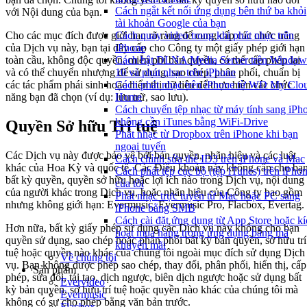
Cách ngắt kết nối ứng dụng bên thứ ba khỏi
với Nội dung của bạn.
tài khoản Google của bạn
Cách quay video trong khi phát nhạc trên
Cho các mục đích được giới hạn rõ ràng để cung cấp các chức năng
iPhone
của Dịch vụ này, bạn tại đây cấp cho Công ty một giấy phép giới hạn
Cách bật DLNA Media Server trên Window
toàn cầu, không độc quyền, miễn phí bản quyền, có thể cấp phép lại
10 và phát nhạc trên iPhone
và có thể chuyển nhượng để sử dụng, sao chép, phân phối, chuẩn bị
Cách phát nhạc trên iPhone từ WD My Clo
các tác phẩm phái sinh hoặc hiển thị dữ liệu để thực hiện các chức
Home
năng bạn đã chọn (ví dụ: lưu trữ, sao lưu).
Cách chuyển tệp nhạc từ máy tính sang iPh
không cần iTunes bằng WiFi-Drive
Quyền Sở hữu Trí tuệ
Phát nhạc từ Dropbox trên iPhone khi bạn
ngoại tuyến
Các Dịch vụ này được bảo vệ bởi bản quyền, nhãn hiệu và các luật
Cách chỉnh sửa thẻ ID3 trên iPhone và Mac
khác của Hoa Kỳ và quốc tế. Các Điều khoản này không cấp cho bạ
Cách phát tệp cục bộ (tệp iTunes) trên iPho
bất kỳ quyền, quyền sở hữu hoặc lợi ích nào trong Dịch vụ, nội dung
của tôi
của người khác trong Dịch vụ, hoặc nhãn hiệu của Công ty bao gồm
Phát nhạc trực tuyến từ Mac hoặc PC sang
nhưng không giới hạn: Evermusic, Evermusic Pro, Flacbox, Evertag.
iPhone bằng SMB
Cách cài đặt ứng dụng từ App Store hoặc kí
Hơn nữa, bất kỳ giấy phép sử dụng các Dịch vụ này không cho bạn
hoạt mua hàng trong ứng dụng bằng mã
quyền sử dụng, sao chép hoặc phân phối bất kỳ bản quyền, sở hữu trí
khuyến mãi
tuệ hoặc quyền nào khác của chúng tôi ngoài mục đích sử dụng Dịch
Về chúng tôi
vụ. Bạn không được phép sao chép, thay đổi, phân phối, hiển thị, cấp
Sản phẩm
phép, sửa đổi, tái tạo, dịch ngược, biên dịch ngược hoặc sử dụng bất
Evervideo
kỳ bản quyền, sở hữu trí tuệ hoặc quyền nào khác của chúng tôi mà
Evermusic
không có sự cho phép bằng văn bản trước.
Flacbox