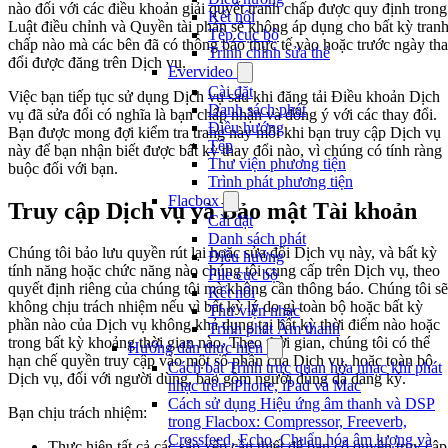
nào đối với các điều khoản giải quyết tranh chấp được quy định trong
Kết nối
Luật điều chỉnh và Quyền tài phán sẽ không áp dụng cho bất kỳ tran
Tệp cục bộ
chấp nào mà các bên đã có thông báo thực tế vào hoặc trước ngày th
Trình chỉnh sửa thẻ
đổi được đăng trên Dịch vụ.
Evervideo
Cài đặt
Việc bạn tiếp tục sử dụng Dịch vụ sau khi đăng tải Điều khoản Dịch
Danh sách phát
vụ đã sửa đổi có nghĩa là bạn chấp nhận và đồng ý với các thay đổi.
Điều hướng
Bạn được mong đợi kiểm tra trang này mỗi khi bạn truy cập Dịch vụ
Tệp
này để bạn nhận biết được bất kỳ thay đổi nào, vì chúng có tính ràng
Thư viện phương tiện
buộc đối với bạn.
Trình phát phương tiện
Flacbox
Truy cập Dịch vụ và Bảo mật Tài khoản
Cài đặt
Danh sách phát
Chúng tôi bảo lưu quyền rút lại hoặc sửa đổi Dịch vụ này, và bất kỳ
Điều hướng
tính năng hoặc chức năng nào chúng tôi cung cấp trên Dịch vụ, theo
File cục bộ
quyết định riêng của chúng tôi mà không cần thông báo. Chúng tôi sẽ
Kết nối
không chịu trách nhiệm nếu vì bất kỳ lý do gì toàn bộ hoặc bất kỳ
Thư viện nhạc
phần nào của Dịch vụ không khả dụng tại bất kỳ thời điểm nào hoặc
Trình phát Âm thanh
trong bất kỳ khoảng thời gian nào. Theo thời gian, chúng tôi có thể
Hướng dẫn thực hiện
hạn chế quyền truy cập vào một số phần của Dịch vụ, hoặc toàn bộ
Cách bật Trình trực quan hóa nhạc khi phát
Dịch vụ, đối với người dùng, bao gồm người dùng đã đăng ký.
nhạc trên iPhone, iPad và Mac
Cách sử dụng Hiệu ứng âm thanh và DSP
Bạn chịu trách nhiệm:
trong Flacbox: Compressor, Freeverb,
Crossfeed, Echo, Chuẩn hóa âm lượng và
Thực hiện tất cả các sắp xếp cần thiết để bạn có quyền truy cập