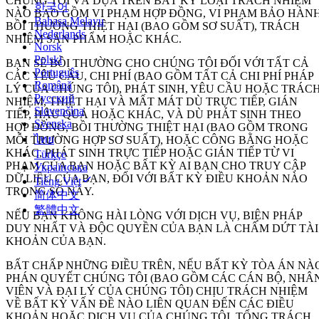
CHÚNG TÔI VÀ DỰA TRÊN BẤT KỲ LOẠI TRÁCH NHIỆM
한국어
NÀO BAO GỒM VI PHẠM HỢP ĐỒNG, VI PHẠM BẢO HÀNH
Bahasa Melayu
BỒI THƯỜNG THIỆT HẠI (BAO GỒM SƠ SUẤT), TRÁCH
Nederlands
NHIỆM SẢN PHẨM HOẶC KHÁC.
Norsk
Polski
BẠN SẼ BỒI THƯỜNG CHO CHÚNG TÔI ĐỐI VỚI TẤT CẢ
Português
CÁC YÊU CẦU, CHI PHÍ (BAO GỒM TẤT CẢ CHI PHÍ PHÁP
Română
LÝ CỦA CHÚNG TÔI), PHÁT SINH, YÊU CẦU HOẶC TRÁC
Русский
NHIỆM, THIỆT HẠI VÀ MẤT MÁT DÙ TRỰC TIẾP, GIÁN
Slovenčina
TIẾP, HẬU QUẢ HOẶC KHÁC, VÀ DÙ PHÁT SINH THEO
Svenska
HỢP ĐỒNG, BỒI THƯỜNG THIỆT HẠI (BAO GỒM TRONG
ไทย
MỖI TRƯỜNG HỢP SƠ SUẤT), HOẶC CÔNG BẰNG HOẶC
KHÁC, PHÁT SINH TRỰC TIẾP HOẶC GIÁN TIẾP TỪ VI
Türkçe
PHẠM CỦA BẠN HOẶC BẤT KỲ AI BẠN CHO TRUY CẬP
Українська
DỮ LIỆU CỦA BẠN, ĐỐI VỚI BẤT KỲ ĐIỀU KHOẢN NÀO
Tiếng Việt
TRONG SỐ NÀY.
简体中文
繁體中文
NẾU BẠN KHÔNG HÀI LÒNG VỚI DỊCH VỤ, BIỆN PHÁP
DUY NHẤT VÀ ĐỘC QUYỀN CỦA BẠN LÀ CHẤM DỨT TÀI
KHOẢN CỦA BẠN.
BẤT CHẤP NHỮNG ĐIỀU TRÊN, NẾU BẤT KỲ TÒA ÁN NÀ
PHÁN QUYẾT CHÚNG TÔI (BAO GỒM CÁC CÁN BỘ, NHÂ
VIÊN VÀ ĐẠI LÝ CỦA CHÚNG TÔI) CHỊU TRÁCH NHIỆM
VỀ BẤT KỲ VẤN ĐỀ NÀO LIÊN QUAN ĐẾN CÁC ĐIỀU
KHOẢN HOẶC DỊCH VỤ CỦA CHÚNG TÔI, TỔNG TRÁCH