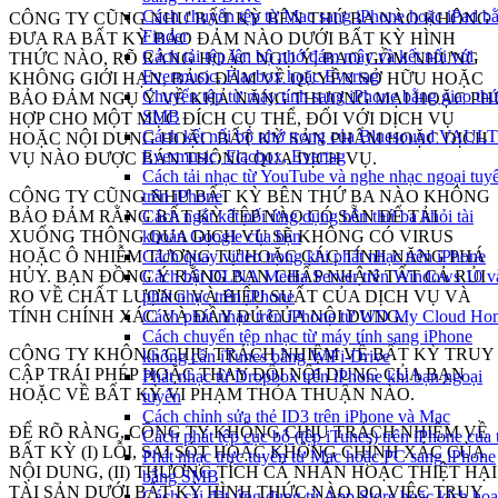
Cách chuyển tệp từ Mac sang iPhone hoặc iPad b
CÔNG TY CŨNG NHƯ BẤT KỲ BÊN THỨ BA NÀO KHÔNG
Finder
ĐƯA RA BẤT KỲ BẢO ĐẢM NÀO DƯỚI BẤT KỲ HÌNH
Cách tải tệp lên bộ nhớ đám mây và kết nối với
THỨC NÀO, RÕ RÀNG HOẶC NGỤ Ý, BAO GỒM NHƯNG
Evermusic, Flacbox hoặc Evertag
KHÔNG GIỚI HẠN, BẢO ĐẢM VỀ QUYỀN SỞ HỮU HOẶC
Chuyển tệp từ máy tính sang iPhone bằng giao th
BẢO ĐẢM NGỤ Ý VỀ KHẢ NĂNG THƯƠNG MẠI HOẶC PH
SMB
HỢP CHO MỘT MỤC ĐÍCH CỤ THỂ, ĐỐI VỚI DỊCH VỤ
Cách kết nối bộ nhớ trong của Bluesound VAULT
HOẶC NỘI DUNG HOẶC BẤT KỲ SẢN PHẨM HOẶC DỊCH
Evermusic, Flacbox, Evertag
VỤ NÀO ĐƯỢC BÁN THÔNG QUA DỊCH VỤ.
Cách tải nhạc từ YouTube và nghe nhạc ngoại tuy
trên iPhone
CÔNG TY CŨNG NHƯ BẤT KỲ BÊN THỨ BA NÀO KHÔNG
Cách ngắt kết nối ứng dụng bên thứ ba khỏi tài
BẢO ĐẢM RẰNG BẤT KỲ TỆP NÀO CÓ SẴN ĐỂ TẢI
khoản Google của bạn
XUỐNG THÔNG QUA DỊCH VỤ SẼ KHÔNG CÓ VIRUS
Cách quay video trong khi phát nhạc trên iPhone
HOẶC Ô NHIỄM TƯƠNG TỰ HOẶC CÁC TÍNH NĂNG PHÁ
Cách bật DLNA Media Server trên Windows 10 v
HỦY. BẠN ĐỒNG Ý RẰNG BẠN CHẤP NHẬN TẤT CẢ RỦI
phát nhạc trên iPhone
RO VỀ CHẤT LƯỢNG VÀ HIỆU SUẤT CỦA DỊCH VỤ VÀ
Cách phát nhạc trên iPhone từ WD My Cloud Ho
TÍNH CHÍNH XÁC VÀ ĐẦY ĐỦ CỦA NỘI DUNG.
Cách chuyển tệp nhạc từ máy tính sang iPhone
CÔNG TY KHÔNG CHỊU TRÁCH NHIỆM VỀ BẤT KỲ TRUY
không cần iTunes bằng WiFi-Drive
CẬP TRÁI PHÉP HOẶC THAY ĐỔI NỘI DUNG CỦA BẠN
Phát nhạc từ Dropbox trên iPhone khi bạn ngoại
HOẶC VỀ BẤT KỲ VI PHẠM THỎA THUẬN NÀO.
tuyến
Cách chỉnh sửa thẻ ID3 trên iPhone và Mac
ĐỂ RÕ RÀNG, CÔNG TY KHÔNG CHỊU TRÁCH NHIỆM VỀ
Cách phát tệp cục bộ (tệp iTunes) trên iPhone của 
BẤT KỲ (I) LỖI, SAI SÓT HOẶC KHÔNG CHÍNH XÁC CỦA
Phát nhạc trực tuyến từ Mac hoặc PC sang iPhone
NỘI DUNG, (II) THƯƠNG TÍCH CÁ NHÂN HOẶC THIỆT HẠI
bằng SMB
TÀI SẢN DƯỚI BẤT KỲ HÌNH THỨC NÀO DO VIỆC TRUY
Cách cài đặt ứng dụng từ App Store hoặc kích hoạ