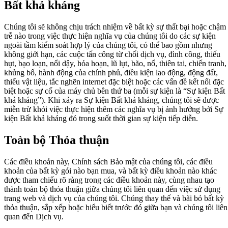
Bất khả kháng
Chúng tôi sẽ không chịu trách nhiệm về bất kỳ sự thất bại hoặc chậm
trễ nào trong việc thực hiện nghĩa vụ của chúng tôi do các sự kiện
ngoài tầm kiểm soát hợp lý của chúng tôi, có thể bao gồm nhưng
không giới hạn, các cuộc tấn công từ chối dịch vụ, đình công, thiếu
hụt, bạo loạn, nổi dậy, hỏa hoạn, lũ lụt, bão, nổ, thiên tai, chiến tranh,
khủng bố, hành động của chính phủ, điều kiện lao động, động đất,
thiếu vật liệu, tắc nghẽn internet đặc biệt hoặc các vấn đề kết nối đặc
biệt hoặc sự cố của máy chủ bên thứ ba (mỗi sự kiện là “Sự kiện Bất
khả kháng”). Khi xảy ra Sự kiện Bất khả kháng, chúng tôi sẽ được
miễn trừ khỏi việc thực hiện thêm các nghĩa vụ bị ảnh hưởng bởi Sự
kiện Bất khả kháng đó trong suốt thời gian sự kiện tiếp diễn.
Toàn bộ Thỏa thuận
Các điều khoản này, Chính sách Bảo mật của chúng tôi, các điều
khoản của bất kỳ gói nào bạn mua, và bất kỳ điều khoản nào khác
được tham chiếu rõ ràng trong các điều khoản này, cùng nhau tạo
thành toàn bộ thỏa thuận giữa chúng tôi liên quan đến việc sử dụng
trang web và dịch vụ của chúng tôi. Chúng thay thế và bãi bỏ bất kỳ
thỏa thuận, sắp xếp hoặc hiểu biết trước đó giữa bạn và chúng tôi liên
quan đến Dịch vụ.