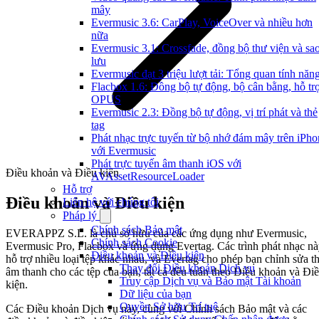
mây
Evermusic 3.6: CarPlay, VoiceOver và nhiều hơn
nữa
Evermusic 3.1: Crossfade, đồng bộ thư viện và sa
lưu
Evermusic đạt 3 triệu lượt tải: Tổng quan tính năn
Flacbox 1.6: Đồng bộ tự động, bộ cân bằng, hỗ tr
OPUS
Evermusic 2.3: Đồng bộ tự động, vị trí phát và thẻ
tag
Phát nhạc trực tuyến từ bộ nhớ đám mây trên iPho
với Evermusic
Phát trực tuyến âm thanh iOS với
Điều khoản và Điều kiện
AVAssetResourceLoader
Hỗ trợ
Điều khoản và Điều kiện
Liên hệ với chúng tôi
Pháp lý
Chính sách Bảo mật
EVERAPPZ S.L. là chủ sở hữu của các ứng dụng như Evermusic,
Chính sách Cookie
Evermusic Pro, Flacbox và ứng dụng Evertag. Các trình phát nhạc n
Điều khoản và Điều kiện
hỗ trợ nhiều loại tệp khác nhau, và Evertag cho phép bạn chỉnh sửa t
Thay đổi Điều khoản Dịch vụ
âm thanh cho các tệp của bạn, tất cả đều tuân theo Điều khoản và Đi
Truy cập Dịch vụ và Bảo mật Tài khoản
kiện.
Dữ liệu của bạn
Quyền Sở hữu Trí tuệ
Các Điều khoản Dịch vụ này, cùng với Chính sách Bảo mật và các