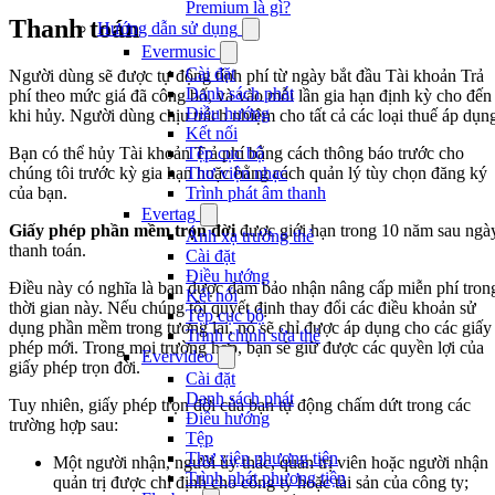
Premium là gì?
Thanh toán
Hướng dẫn sử dụng
Evermusic
Cài đặt
Người dùng sẽ được tự động tính phí từ ngày bắt đầu Tài khoản Trả
Danh sách phát
phí theo mức giá đã công bố, và vào mỗi lần gia hạn định kỳ cho đến
Điều hướng
khi hủy. Người dùng chịu trách nhiệm cho tất cả các loại thuế áp dụn
Kết nối
Bạn có thể hủy Tài khoản Trả phí bằng cách thông báo trước cho
Tệp cục bộ
chúng tôi trước kỳ gia hạn hoặc bằng cách quản lý tùy chọn đăng ký
Thư viện nhạc
của bạn.
Trình phát âm thanh
Evertag
Giấy phép phần mềm trọn đời
được giới hạn trong 10 năm sau ngà
Ánh xạ trường thẻ
thanh toán.
Cài đặt
Điều hướng
Điều này có nghĩa là bạn được đảm bảo nhận nâng cấp miễn phí tron
Kết nối
thời gian này. Nếu chúng tôi quyết định thay đổi các điều khoản sử
Tệp cục bộ
dụng phần mềm trong tương lai, nó sẽ chỉ được áp dụng cho các giấy
Trình chỉnh sửa thẻ
phép mới. Trong mọi trường hợp, bạn sẽ giữ được các quyền lợi của
Evervideo
giấy phép trọn đời.
Cài đặt
Danh sách phát
Tuy nhiên, giấy phép trọn đời của bạn tự động chấm dứt trong các
Điều hướng
trường hợp sau:
Tệp
Thư viện phương tiện
Một người nhận, người ủy thác, quản trị viên hoặc người nhận
Trình phát phương tiện
quản trị được chỉ định cho công ty hoặc tài sản của công ty;