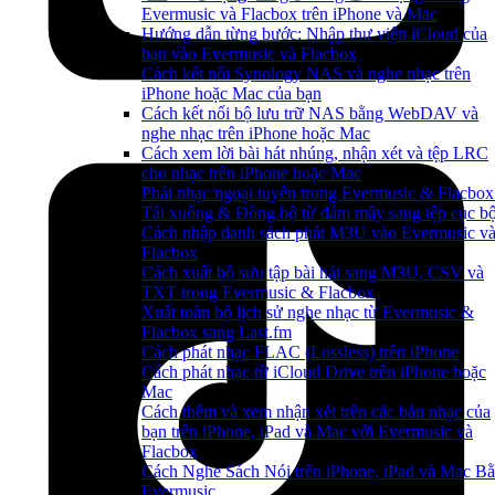
Evermusic và Flacbox trên iPhone và Mac
Hướng dẫn từng bước: Nhập thư viện iCloud của
bạn vào Evermusic và Flacbox
Cách kết nối Synology NAS và nghe nhạc trên
iPhone hoặc Mac của bạn
Cách kết nối bộ lưu trữ NAS bằng WebDAV và
nghe nhạc trên iPhone hoặc Mac
Cách xem lời bài hát nhúng, nhận xét và tệp LRC
cho nhạc trên iPhone hoặc Mac
Phát nhạc ngoại tuyến trong Evermusic & Flacbox
Tải xuống & Đồng bộ từ đám mây sang tệp cục b
Cách nhập danh sách phát M3U vào Evermusic v
Flacbox
Cách xuất bộ sưu tập bài hát sang M3U, CSV và
TXT trong Evermusic & Flacbox
Xuất toàn bộ lịch sử nghe nhạc từ Evermusic &
Flacbox sang Last.fm
Cách phát nhạc FLAC (Lossless) trên iPhone
Cách phát nhạc từ iCloud Drive trên iPhone hoặc
Mac
Cách thêm và xem nhận xét trên các bản nhạc của
bạn trên iPhone, iPad và Mac với Evermusic và
Flacbox
Cách Nghe Sách Nói trên iPhone, iPad và Mac B
Evermusic