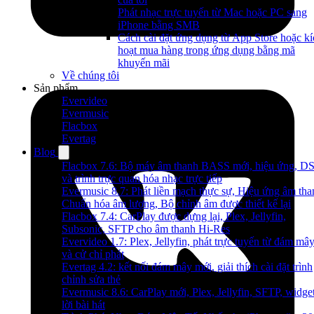
Phát nhạc trực tuyến từ Mac hoặc PC sang
iPhone bằng SMB
Cách cài đặt ứng dụng từ App Store hoặc kí
hoạt mua hàng trong ứng dụng bằng mã
khuyến mãi
Về chúng tôi
Sản phẩm
Evervideo
Evermusic
Flacbox
Evertag
Blog
Flacbox 7.6: Bộ máy âm thanh BASS mới, hiệu ứng, D
và trình trực quan hóa nhạc trực tiếp
Evermusic 8.7: Phát liền mạch thực sự, Hiệu ứng âm tha
Chuẩn hóa âm lượng, Bộ chỉnh âm được thiết kế lại
Flacbox 7.4: CarPlay được dựng lại, Plex, Jellyfin,
Subsonic, SFTP cho âm thanh Hi-Res
Evervideo 1.7: Plex, Jellyfin, phát trực tuyến từ đám mâ
và cử chỉ phát
Evertag 4.2: kết nối đám mây mới, giải thích cài đặt trình
chỉnh sửa thẻ
Evermusic 8.6: CarPlay mới, Plex, Jellyfin, SFTP, widge
lời bài hát