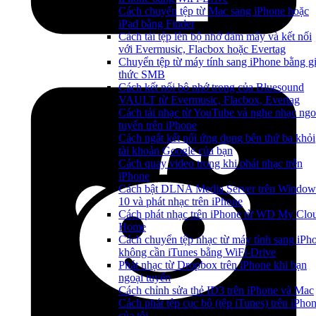
Cách chuyển tệp từ Mac sang iPhone hoặc
iPad bằng Finder
Cách tải tệp lên bộ nhớ đám mây và kết nối
với Evermusic, Flacbox hoặc Evertag
Chuyển tệp từ máy tính sang iPhone bằng g
thức SMB
Cách kết nối bộ nhớ trong của Bluesound
VAULT từ Evermusic, Flacbox, Evertag
Cách tải nhạc từ YouTube và nghe nhạc ngo
tuyến trên iPhone
Cách ngắt kết nối ứng dụng bên thứ ba khỏi
tài khoản Google của bạn
Cách quay video trong khi phát nhạc trên
iPhone
Cách bật DLNA Media Server trên Window
10 và phát nhạc trên iPhone
Cách phát nhạc trên iPhone từ WD My Clo
Home
Cách chuyển tệp nhạc từ máy tính sang iPh
không cần iTunes bằng WiFi-Drive
Phát nhạc từ Dropbox trên iPhone khi bạn
ngoại tuyến
Cách chỉnh sửa thẻ ID3 trên iPhone và Mac
Cách phát tệp cục bộ (tệp iTunes) trên iPho
của tôi