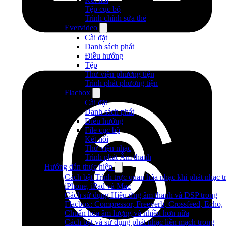
Tệp cục bộ
Trình chỉnh sửa thẻ
Evervideo
Cài đặt
Danh sách phát
Điều hướng
Tệp
Thư viện phương tiện
Trình phát phương tiện
Flacbox
Cài đặt
Danh sách phát
Điều hướng
File cục bộ
Kết nối
Thư viện nhạc
Trình phát Âm thanh
Hướng dẫn thực hiện
Cách bật Trình trực quan hóa nhạc khi phát nhạc t
iPhone, iPad và Mac
Cách sử dụng Hiệu ứng âm thanh và DSP trong
Flacbox: Compressor, Freeverb, Crossfeed, Echo,
Chuẩn hóa âm lượng và nhiều hơn nữa
Cách bật và sử dụng phát nhạc liền mạch trong