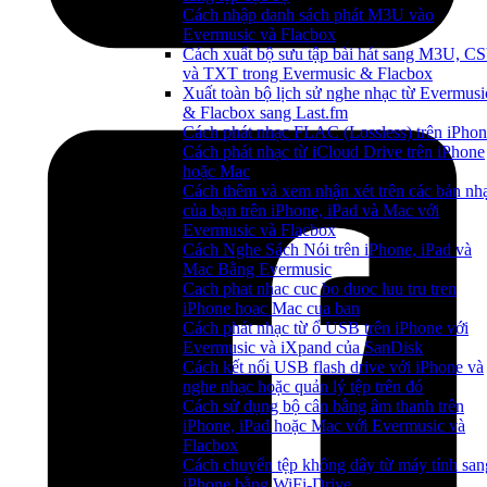
Cách nhập danh sách phát M3U vào
Evermusic và Flacbox
Cách xuất bộ sưu tập bài hát sang M3U, C
và TXT trong Evermusic & Flacbox
Xuất toàn bộ lịch sử nghe nhạc từ Evermusi
& Flacbox sang Last.fm
Cách phát nhạc FLAC (Lossless) trên iPho
Cách phát nhạc từ iCloud Drive trên iPhone
hoặc Mac
Cách thêm và xem nhận xét trên các bản nh
của bạn trên iPhone, iPad và Mac với
Evermusic và Flacbox
Cách Nghe Sách Nói trên iPhone, iPad và
Mac Bằng Evermusic
Cach phat nhac cuc bo duoc luu tru tren
iPhone hoac Mac cua ban
Cách phát nhạc từ ổ USB trên iPhone với
Evermusic và iXpand của SanDisk
Cách kết nối USB flash drive với iPhone và
nghe nhạc hoặc quản lý tệp trên đó
Cách sử dụng bộ cân bằng âm thanh trên
iPhone, iPad hoặc Mac với Evermusic và
Flacbox
Cách chuyển tệp không dây từ máy tính san
iPhone bằng WiFi-Drive