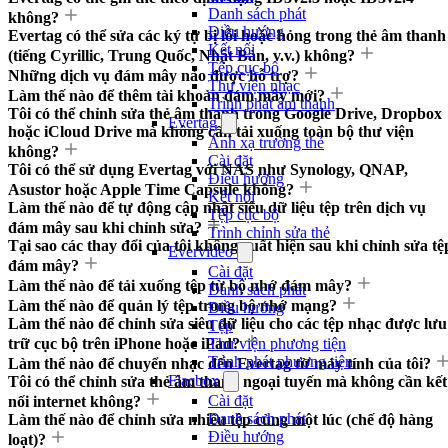
Danh sách phát
không?
Điều hướng
Evertag có thể sửa các ký tự bị lỗi hoặc hỏng trong thẻ âm thanh
Kết nối
(tiếng Cyrillic, Trung Quốc, Nhật Bản, v.v.) không?
Tệp cục bộ
Những dịch vụ đám mây nào được hỗ trợ?
Thư viện nhạc
Làm thế nào để thêm tài khoản đám mây mới?
Trình phát âm thanh
Tôi có thể chỉnh sửa thẻ âm thanh trong Google Drive, Dropbox
Evertag
hoặc iCloud Drive mà không cần tải xuống toàn bộ thư viện
Ánh xạ trường thẻ
không?
Cài đặt
Tôi có thể sử dụng Evertag với NAS như Synology, QNAP,
Điều hướng
Asustor hoặc Apple Time Capsule không?
Kết nối
Làm thế nào để tự động cập nhật siêu dữ liệu tệp trên dịch vụ
Tệp cục bộ
đám mây sau khi chỉnh sửa?
Trình chỉnh sửa thẻ
Tại sao các thay đổi của tôi không xuất hiện sau khi chỉnh sửa tệ
Evervideo
đám mây?
Cài đặt
Làm thế nào để tải xuống tệp từ bộ nhớ đám mây?
Danh sách phát
Làm thế nào để quản lý tệp trong bộ nhớ mạng?
Điều hướng
Làm thế nào để chỉnh sửa siêu dữ liệu cho các tệp nhạc được lưu
Tệp
trữ cục bộ trên iPhone hoặc iPad?
Thư viện phương tiện
Trình phát phương tiện
Làm thế nào để chuyển nhạc đến Evertag từ máy tính của tôi?
Flacbox
Tôi có thể chỉnh sửa thẻ âm thanh ngoại tuyến mà không cần kết
Cài đặt
nối internet không?
Danh sách phát
Làm thế nào để chỉnh sửa nhiều tệp cùng một lúc (chế độ hàng
Điều hướng
loạt)?