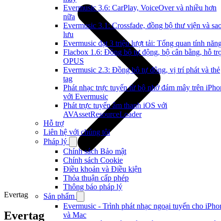
Evermusic 3.6: CarPlay, VoiceOver và nhiều hơn
nữa
Evermusic 3.1: Crossfade, đồng bộ thư viện và sa
lưu
Evermusic đạt 3 triệu lượt tải: Tổng quan tính năn
Flacbox 1.6: Đồng bộ tự động, bộ cân bằng, hỗ tr
OPUS
Evermusic 2.3: Đồng bộ tự động, vị trí phát và thẻ
tag
Phát nhạc trực tuyến từ bộ nhớ đám mây trên iPho
với Evermusic
Phát trực tuyến âm thanh iOS với
AVAssetResourceLoader
Hỗ trợ
Liên hệ với chúng tôi
Pháp lý
Chính sách Bảo mật
Chính sách Cookie
Điều khoản và Điều kiện
Thỏa thuận cấp phép
Thông báo pháp lý
Evertag
Sản phẩm
Evermusic - Trình phát nhạc ngoại tuyến cho iPho
Evertag
và Mac