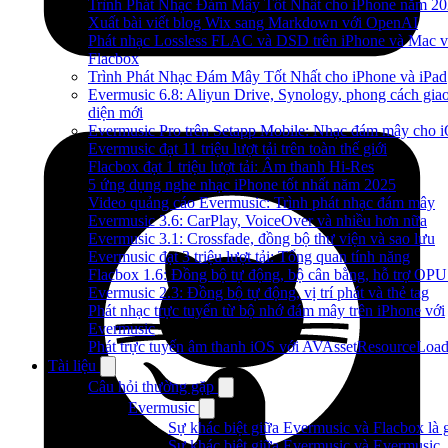
Trình Phát Nhạc Đám Mây Tốt Nhất cho iPhone năm 2
Xuất bài viết blog Wix sang Markdown với OpenAI
Phát nhạc Lossless FLAC và DSD trên iPhone và Mac v
Flacbox
Trình Phát Nhạc Đám Mây Tốt Nhất cho iPhone và iPad
Evermusic 6.8: Aliyun Drive, Synology, phong cách gia
diện mới
Evermusic Pro trên Setapp Mobile: Nhạc đám mây cho 
Evermusic đạt 11 triệu lượt tải trên toàn thế giới
Flacbox đạt 1 triệu lượt tải: Âm thanh Hi-Res
5 ứng dụng nghe nhạc iPhone tốt nhất năm 2025
Video quảng cáo Evermusic: Trình phát nhạc đám mây
Evermusic 3.6: CarPlay, VoiceOver và nhiều hơn nữa
Evermusic 3.1: Crossfade, đồng bộ thư viện và sao lưu
Evermusic đạt 3 triệu lượt tải: Tổng quan tính năng
Flacbox 1.6: Đồng bộ tự động, bộ cân bằng, hỗ trợ OP
Evermusic 2.3: Đồng bộ tự động, vị trí phát và thẻ tag
Phát nhạc trực tuyến từ bộ nhớ đám mây trên iPhone với
Evermusic
Phát trực tuyến âm thanh iOS với AVAssetResourceLoad
Tài liệu
Câu hỏi thường gặp
Evermusic
Sự khác biệt giữa Evermusic và Flacbox là 
Sự khác biệt giữa Evermusic và Evermusic