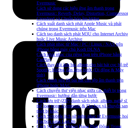
Evermusic
Cách sử dụng các hiệu ứng âm thanh trong
Evermusic: Reverb, Delay, Distortion, Compressor
Crossfeed và Chuẩn hóa âm lượng
Cách xuất danh sách phát Apple Music và phát
chúng trong Evermusic trên Mac
Cách tạo danh sách phát M3U cho Internet Archiv
hoặc Live Music Archive
Cách phát nhạc từ Mac / PC / Linux / NAS trên
iPhone bằng máy chủ Kodi DLNA
Cách phát nhạc của riêng bạn trên iPhone bằng
CarPlay
Cách thay đổi ảnh bìa album cho bài hát cục bộ tr
Spotify: Hướng dẫn từng bước (Di động & Máy
tính)
Cách chỉnh sửa lời bài hát cho tệp âm thanh trên
iPhone hoặc MAC
Cách chuyển thư viện nhạc giữa các thiết bị trong
Evermusic: hướng dẫn từng bước
Cách lưu trữ (ZIP) danh sách phát, album, nghệ sĩ
thể loại trong Evermusic & Flacbox và chuyển sa
thiết bị khác
Cách Scrobble lịch sử nghe nhạc từ Evermusic ho
Flacbox sang Last.fm
Cách Sử Dụng Widget Đang Phát Động Trong