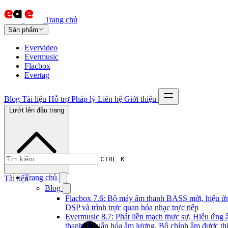
Trang chủ
Sản phẩm
Evervideo
Evermusic
Flacbox
Evertag
Blog
Tài liệu
Hỗ trợ
Pháp lý
Liên hệ
Giới thiệu
Lướt lên đầu trang
CTRL K
Trang chủ
Tài liệu
Blog
Flacbox 7.6: Bộ máy âm thanh BASS mới, hiệu ứ
DSP và trình trực quan hóa nhạc trực tiếp
Evermusic 8.7: Phát liền mạch thực sự, Hiệu ứng
thanh, Chuẩn hóa âm lượng, Bộ chỉnh âm được thi