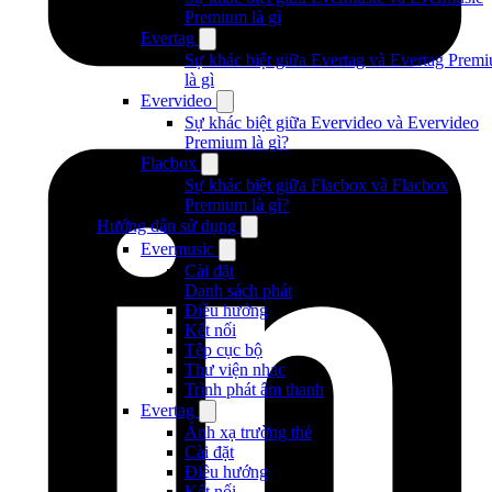
Premium là gì
Evertag
Sự khác biệt giữa Evertag và Evertag Prem
là gì
Evervideo
Sự khác biệt giữa Evervideo và Evervideo
Premium là gì?
Flacbox
Sự khác biệt giữa Flacbox và Flacbox
Premium là gì?
Hướng dẫn sử dụng
Evermusic
Cài đặt
Danh sách phát
Điều hướng
Kết nối
Tệp cục bộ
Thư viện nhạc
Trình phát âm thanh
Evertag
Ánh xạ trường thẻ
Cài đặt
Điều hướng
Kết nối