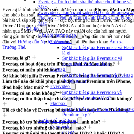
Evertag - Trình chỉnh sửa thẻ nhạc cho iPhone và
Mac
Evertag là trình chỉnh sửa siêu dữ liệu nhạc cho
iPhone, iPad và Ma
Evervideo - Trình phát video HD cho iPhone và 
cho phép bạn sửa thẻ âm thanh, thay thế ảnh bìa album, chỉnh sửa lời
Flacbox - Trình phát âm thanh Hi-Res cho iPhone
bài hát và sắp xếp thư viện — cục bộ, trong iCloud Drive, trên Googl
Mac
Drive / Dropbox / OneDrive / MEGA / pCloud hoặc trên NAS cá
Tài liệu
nhân qua SMB / WebDAV. FAQ này trả lời các câu hỏi mà người
Câu hỏi thường gặp
dùng gửi thường xuyên nhất. Tìm kiếm hướng dẫn chi tiết hơn? Bắt
Evermusic
đầu với
Hướng dẫn Người dùng
hoặc tài liệu tham khảo
Ánh xạ
Trường Thẻ
.
Sự khác biệt giữa Evermusic và Flac
là gì
Evertag là gì?
Sự khác biệt giữa Evermusic và
Evermusic Premium là gì
Evertag có hoạt động trên iPhone, iPad và Mac không?
Evertag
Evertag có miễn phí không?
Sự khác biệt giữa Evertag và Evertag
Sự khác biệt giữa Evertag Free và Evertag Premium là gì?
Premium là gì
Làm thế nào để khôi phục giao dịch mua Premium trên iPhone,
Evervideo
iPad hoặc Mac mới?
Sự khác biệt giữa Evervideo và
Evertag có an toàn không?
Evervideo Premium là gì?
Evertag có thu thập hoặc chia sẻ dữ liệu cá nhân của tôi không?
Flacbox
Sự khác biệt giữa Flacbox và Flacbox
Tôi có thể bảo vệ Evertag bằng mật khẩu hoặc Face ID không?
Premium là gì?
Hướng dẫn sử dụng
Evertag hỗ trợ những định dạng âm thanh nào?
Evermusic
Evertag hỗ trợ những thẻ âm thanh nào?
Cài đặt
Evertag có thể ghi thẻ theo định dạng ID3v2.3 hoặc ID3v2.4