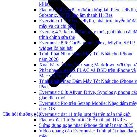
kế lại
Flacbox 7.4: CarPlay được dựng lại, Plex, Jellyfin,
Subsonic, SFTP cho âm thanh Hi-Res
Evervideo 1.7: Plex, Jellyfin, phát trực tuyến từ đ
mây và cử chỉ phát
Evertag 4.2: kết nối đám mây mới, giải thích cài đặ
trình chỉnh sửa thẻ
Evermusic 8.6: CarPlay mới, Plex, Jellyfin, SFTP,
widget lời bài hát
Trình Phát Nhạc Đám Mây Tốt Nhất cho iPhone
năm 2026
Xuất bài viết blog Wix sang Markdown với Open
Phát nhạc Lossless FLAC và DSD trên iPhone và
Mac với Flacbox
Trình Phát Nhạc Đám Mây Tốt Nhất cho iPhone v
iPad
Evermusic 6.8: Aliyun Drive, Synology, phong cá
giao diện mới
Evermusic Pro trên Setapp Mobile: Nhạc đám mâ
cho iOS
Câu hỏi thường gặp
Evermusic đạt 11 triệu lượt tải trên toàn thế giới
Flacbox đạt 1 triệu lượt tải: Âm thanh Hi-Res
5 ứng dụng nghe nhạc iPhone tốt nhất năm 2025
Video quảng cáo Evermusic: Trình phát nhạc đám
mây