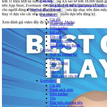
Flacbox
hơn 11 triệu lượt tải xuống và xếp hạng 4,6 sao từ hơn 18.000 đánh g
Sự khác biệt giữa Flacbox và Flacbox
trên App Store, Evermusic đã khẳng định vị thế là giải pháp tốt nhất
cho người dùng iPhone và iPad lưu trữ bộ sưu tập nhạc trên đám mây
Hướng dẫn sử dụng
thay vì dựa vào các nền tảng phát trực tuyến dựa trên đăng ký.
Evermusic
Cài đặt
Xem đánh giá video đầy đủ bởi
@Massi_Media
:
Danh sách phát
Điều hướng
Kết nối
Tệp cục bộ
Thư viện nhạc
Trình phát âm thanh
Evertag
Ánh xạ trường thẻ
Cài đặt
Điều hướng
Kết nối
Tệp cục bộ
Trình chỉnh sửa thẻ
Evervideo
Cài đặt
Danh sách phát
Điều hướng
Tệp
Thư viện phương tiện
Trình phát phương tiện