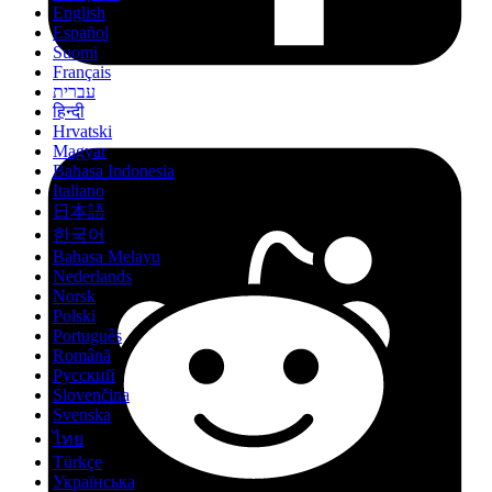
English
Español
Suomi
Français
עברית
हिन्दी
Hrvatski
Magyar
Bahasa Indonesia
Italiano
日本語
한국어
Bahasa Melayu
Nederlands
Norsk
Polski
Português
Română
Русский
Slovenčina
Svenska
ไทย
Türkçe
Українська