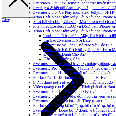
Evervideo 1.7: Plex, Jellyfin, phát trực tuyến từ 
Evertag 4.2: kết nối đám mây mới, giải thích cài đặ
Evermusic 8.6: CarPlay mới, Plex, Jellyfin, SFTP, 
Trình Phát Nhạc Đám Mây Tốt Nhất cho iPhone 
Blog
Xuất bài viết blog Wix sang Markdown với Open
Phát nhạc Lossless FLAC và DSD trên iPhone và
Trình Phát Nhạc Đám Mây Tốt Nhất cho iPhone v
Trình Phát Nhạc Đám Mây Tốt Nhất cho iP
Tại Sao Evermusic Nổi Bật?
Evermusic So Sánh Thế Nào với Các Lựa 
Evermusic Hỗ Trợ Những Dịch Vụ Đám M
Evermusic Dành Cho Ai?
Câu Hỏi Thường Gặp
Evermusic 6.8: Aliyun Drive, Synology, phong cá
Evermusic Pro trên Setapp Mobile: Nhạc đám mâ
Evermusic đạt 11 triệu lượt tải trên toàn thế giới
Flacbox đạt 1 triệu lượt tải: Âm thanh Hi-Res
5 ứng dụng nghe nhạc iPhone tốt nhất năm 2025
Video quảng cáo Evermusic: Trình phát nhạc đám
Evermusic 3.6: CarPlay, VoiceOver và nhiều hơn 
Evermusic 3.1: Crossfade, đồng bộ thư viện và sa
Evermusic đạt 3 triệu lượt tải: Tổng quan tính năn
Flacbox 1.6: Đồng bộ tự động, bộ cân bằng, hỗ 
Evermusic 2.3: Đồng bộ tự động, vị trí phát và thẻ
Phát nhạc trực tuyến từ bộ nhớ đám mây trên iPh