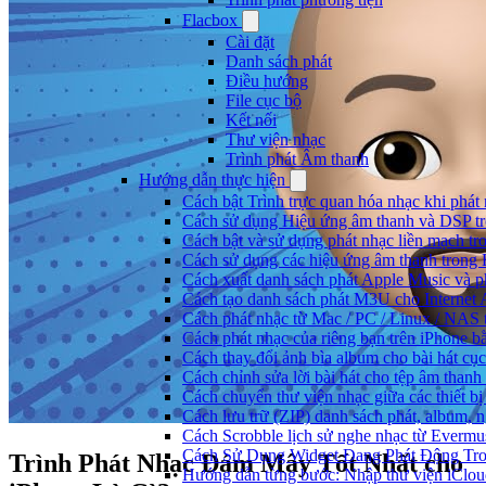
Flacbox
Cài đặt
Danh sách phát
Điều hướng
File cục bộ
Kết nối
Thư viện nhạc
Trình phát Âm thanh
Hướng dẫn thực hiện
Cách bật Trình trực quan hóa nhạc khi phát
Cách sử dụng Hiệu ứng âm thanh và DSP tr
Cách bật và sử dụng phát nhạc liền mạch t
Cách sử dụng các hiệu ứng âm thanh trong 
Cách xuất danh sách phát Apple Music và p
Cách tạo danh sách phát M3U cho Internet 
Cách phát nhạc từ Mac / PC / Linux / NA
Cách phát nhạc của riêng bạn trên iPhone b
Cách thay đổi ảnh bìa album cho bài hát cụ
Cách chỉnh sửa lời bài hát cho tệp âm tha
Cách chuyển thư viện nhạc giữa các thiết b
Cách lưu trữ (ZIP) danh sách phát, album, n
Cách Scrobble lịch sử nghe nhạc từ Evermu
Cách Sử Dụng Widget Đang Phát Động Tron
Trình Phát Nhạc Đám Mây Tốt Nhất cho
Hướng dẫn từng bước: Nhập thư viện iClou