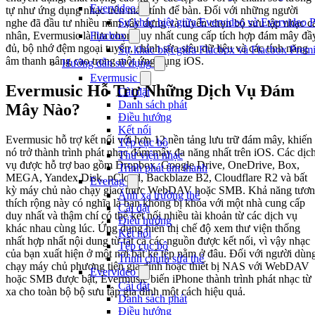
Evervideo
tự như ứng dụng nhạc trên máy tính để bàn. Đối với những người
Sự khác biệt giữa Evervideo và Evervideo 
nghe đã đầu tư nhiều năm xây dựng và tuyển chọn bộ sưu tập nhạc c
Flacbox
nhân, Evermusic là lựa chọn duy nhất cung cấp tích hợp đám mây đầ
đủ, bộ nhớ đệm ngoại tuyến, chỉnh sửa siêu dữ liệu và các tính năng
Sự khác biệt giữa Flacbox và Flacbox Premi
âm thanh nâng cao trong một ứng dụng iOS.
Hướng dẫn sử dụng
Evermusic
Evermusic Hỗ Trợ Những Dịch Vụ Đám
Cài đặt
Danh sách phát
Mây Nào?
Điều hướng
Kết nối
Evermusic hỗ trợ kết nối với hơn 12 nền tảng lưu trữ đám mây, khiến
Tệp cục bộ
nó trở thành trình phát nhạc đám mây đa năng nhất trên iOS. Các dịc
Thư viện nhạc
vụ được hỗ trợ bao gồm Dropbox, Google Drive, OneDrive, Box,
Trình phát âm thanh
MEGA, Yandex.Disk, pCloud, Backblaze B2, Cloudflare R2 và bất
Evertag
kỳ máy chủ nào chạy giao thức WebDAV hoặc SMB. Khả năng tươ
Ánh xạ trường thẻ
thích rộng này có nghĩa là bạn không bị khóa với một nhà cung cấp
Cài đặt
duy nhất và thậm chí có thể kết nối nhiều tài khoản từ các dịch vụ
Điều hướng
khác nhau cùng lúc. Ứng dụng hiển thị chế độ xem thư viện thống
Kết nối
nhất hợp nhất nội dung từ tất cả các nguồn được kết nối, vì vậy nhạc
Tệp cục bộ
của bạn xuất hiện ở một nơi bất kể tệp nằm ở đâu. Đối với người dùn
Trình chỉnh sửa thẻ
chạy máy chủ phương tiện gia đình hoặc thiết bị NAS với WebDAV
Evervideo
hoặc SMB được bật, Evermusic biến iPhone thành trình phát nhạc từ
Cài đặt
xa cho toàn bộ bộ sưu tập gia đình một cách hiệu quả.
Danh sách phát
Điều hướng