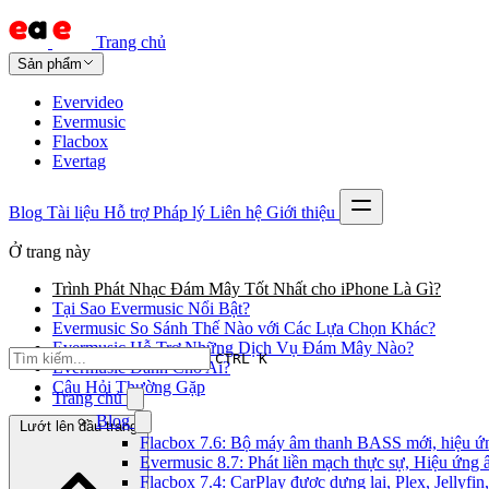
Trang chủ
Sản phẩm
Evervideo
Evermusic
Flacbox
Evertag
Blog
Tài liệu
Hỗ trợ
Pháp lý
Liên hệ
Giới thiệu
Ở trang này
Trình Phát Nhạc Đám Mây Tốt Nhất cho iPhone Là Gì?
Tại Sao Evermusic Nổi Bật?
Evermusic So Sánh Thế Nào với Các Lựa Chọn Khác?
Evermusic Hỗ Trợ Những Dịch Vụ Đám Mây Nào?
CTRL K
Evermusic Dành Cho Ai?
Câu Hỏi Thường Gặp
Trang chủ
Blog
Lướt lên đầu trang
Flacbox 7.6: Bộ máy âm thanh BASS mới, hiệu ứng
Evermusic 8.7: Phát liền mạch thực sự, Hiệu ứng 
Flacbox 7.4: CarPlay được dựng lại, Plex, Jellyf