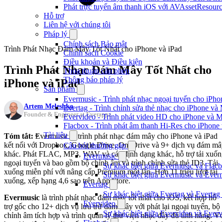
Phát trực tuyến âm thanh iOS với AVAssetResour
Hỗ trợ
Liên hệ với chúng tôi
Pháp lý
Chính sách Bảo mật
Trình Phát Nhạc Đám Mây Tốt Nhất cho iPhone và iPad
Chính sách Cookie
Điều khoản và Điều kiện
Trình Phát Nhạc Đám Mây Tốt Nhất cho
Thỏa thuận cấp phép
Thông báo pháp lý
iPhone và iPad
Sản phẩm
Evermusic - Trình phát nhạc ngoại tuyến cho iPh
Artem Meleshko
Evertag - Trình chỉnh sửa thẻ nhạc cho iPhone và
Founder & Engineer at Everappz
Evervideo - Trình phát video HD cho iPhone và 
Flacbox - Trình phát âm thanh Hi-Res cho iPhone
Tài liệu
Tóm tắt:
Evermusic là trình phát nhạc đám mây cho iPhone và iPad
kết nối với Dropbox, Google Drive, OneDrive và 9+ dịch vụ đám m
Câu hỏi thường gặp
khác. Phát FLAC, MP3, WAV và các định dạng khác, hỗ trợ tải xuố
Evermusic
ngoại tuyến và bao gồm bộ chỉnh âm và trình chỉnh sửa thẻ ID3. Tải
Sự khác biệt giữa Evermusic và Flacb
xuống miễn phí với nâng cấp Premium một lần. Hơn 11 triệu lượt tải
Sự khác biệt giữa Evermusic và Ever
xuống, xếp hạng 4,6 sao trên App Store.
Evertag
Sự khác biệt giữa Evertag và Evertag
Evermusic
là trình phát nhạc đám mây tốt nhất cho iOS, kết hợp hỗ
Evervideo
trợ gốc cho 12+ dịch vụ lưu trữ đám mây với phát lại ngoại tuyến, bộ
Sự khác biệt giữa Evervideo và Ever
chỉnh âm tích hợp và trình quản lý thư viện nhạc đầy đủ tính năng. V