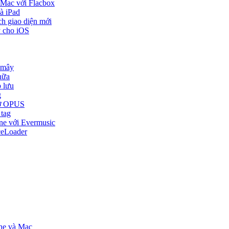
 Mac với Flacbox
à iPad
ch giao diện mới
y cho iOS
 mây
nữa
o lưu
g
trợ OPUS
 tag
one với Evermusic
ceLoader
one và Mac