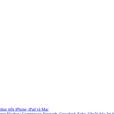
 nhạc trên iPhone, iPad và Mac
ong Flacbox: Compressor, Freeverb, Crossfeed, Echo, Chuẩn hóa âm l