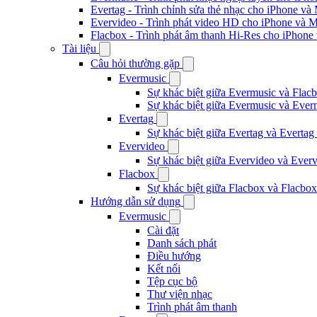
Evertag - Trình chỉnh sửa thẻ nhạc cho iPhone và
Evervideo - Trình phát video HD cho iPhone và 
Flacbox - Trình phát âm thanh Hi-Res cho iPhone
Tài liệu
Câu hỏi thường gặp
Evermusic
Sự khác biệt giữa Evermusic và Flacb
Sự khác biệt giữa Evermusic và Ever
Evertag
Sự khác biệt giữa Evertag và Evertag
Evervideo
Sự khác biệt giữa Evervideo và Ever
Flacbox
Sự khác biệt giữa Flacbox và Flacbox
Hướng dẫn sử dụng
Evermusic
Cài đặt
Danh sách phát
Điều hướng
Kết nối
Tệp cục bộ
Thư viện nhạc
Trình phát âm thanh