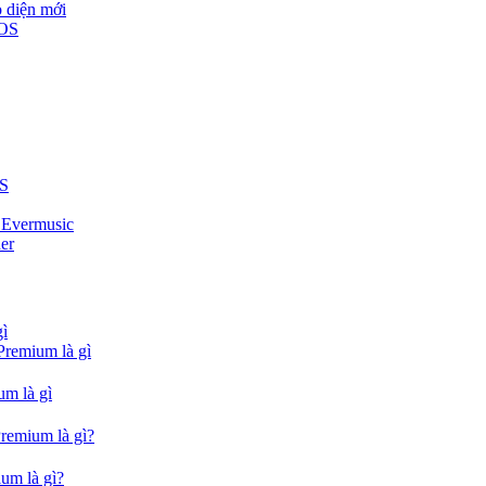
o diện mới
iOS
US
i Evermusic
er
gì
Premium là gì
um là gì
Premium là gì?
um là gì?