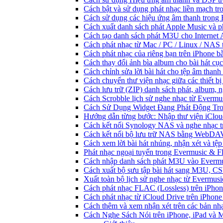
Cách bật và sử dụng phát nhạc liền mạch t
Cách sử dụng các hiệu ứng âm thanh trong 
Cách xuất danh sách phát Apple Music và p
Cách tạo danh sách phát M3U cho Internet 
Cách phát nhạc từ Mac / PC / Linux / NA
Cách phát nhạc của riêng bạn trên iPhone b
Cách thay đổi ảnh bìa album cho bài hát cụ
Cách chỉnh sửa lời bài hát cho tệp âm tha
Cách chuyển thư viện nhạc giữa các thiết b
Cách lưu trữ (ZIP) danh sách phát, album, n
Cách Scrobble lịch sử nghe nhạc từ Evermu
Cách Sử Dụng Widget Đang Phát Động Tron
Hướng dẫn từng bước: Nhập thư viện iClou
Cách kết nối Synology NAS và nghe nhạc t
Cách kết nối bộ lưu trữ NAS bằng WebDAV
Cách xem lời bài hát nhúng, nhận xét và t
Phát nhạc ngoại tuyến trong Evermusic & 
Cách nhập danh sách phát M3U vào Evermu
Cách xuất bộ sưu tập bài hát sang M3U, C
Xuất toàn bộ lịch sử nghe nhạc từ Evermus
Cách phát nhạc FLAC (Lossless) trên iPho
Cách phát nhạc từ iCloud Drive trên iPhon
Cách thêm và xem nhận xét trên các bản nh
Cách Nghe Sách Nói trên iPhone, iPad và