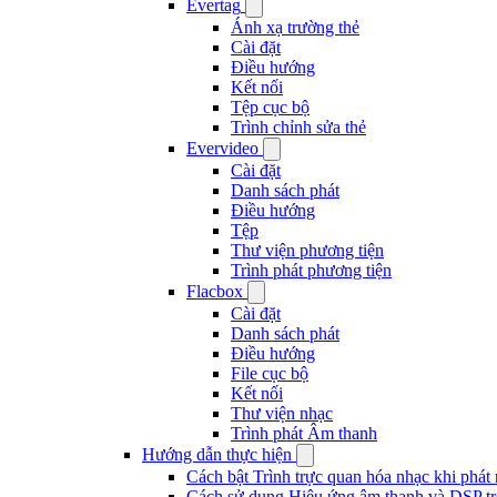
Evertag
Ánh xạ trường thẻ
Cài đặt
Điều hướng
Kết nối
Tệp cục bộ
Trình chỉnh sửa thẻ
Evervideo
Cài đặt
Danh sách phát
Điều hướng
Tệp
Thư viện phương tiện
Trình phát phương tiện
Flacbox
Cài đặt
Danh sách phát
Điều hướng
File cục bộ
Kết nối
Thư viện nhạc
Trình phát Âm thanh
Hướng dẫn thực hiện
Cách bật Trình trực quan hóa nhạc khi phát
Cách sử dụng Hiệu ứng âm thanh và DSP tr