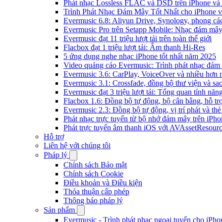
Phát nhạc Lossless FLAC và DSD trên iPhone và
Trình Phát Nhạc Đám Mây Tốt Nhất cho iPhone v
Evermusic 6.8: Aliyun Drive, Synology, phong cá
Evermusic Pro trên Setapp Mobile: Nhạc đám mâ
Evermusic đạt 11 triệu lượt tải trên toàn thế giới
Flacbox đạt 1 triệu lượt tải: Âm thanh Hi-Res
5 ứng dụng nghe nhạc iPhone tốt nhất năm 2025
Video quảng cáo Evermusic: Trình phát nhạc đám
Evermusic 3.6: CarPlay, VoiceOver và nhiều hơn 
Evermusic 3.1: Crossfade, đồng bộ thư viện và sa
Evermusic đạt 3 triệu lượt tải: Tổng quan tính năn
Flacbox 1.6: Đồng bộ tự động, bộ cân bằng, hỗ 
Evermusic 2.3: Đồng bộ tự động, vị trí phát và thẻ
Phát nhạc trực tuyến từ bộ nhớ đám mây trên iPh
Phát trực tuyến âm thanh iOS với AVAssetResour
Hỗ trợ
Liên hệ với chúng tôi
Pháp lý
Chính sách Bảo mật
Chính sách Cookie
Điều khoản và Điều kiện
Thỏa thuận cấp phép
Thông báo pháp lý
Sản phẩm
Evermusic - Trình phát nhạc ngoại tuyến cho iPh