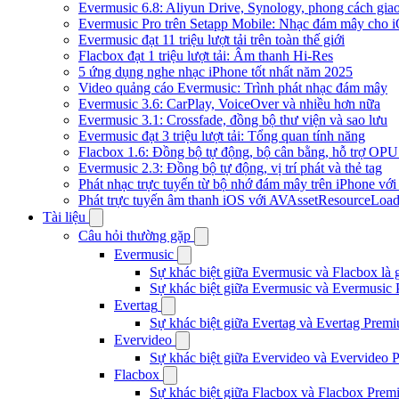
Evermusic 6.8: Aliyun Drive, Synology, phong cách gia
Evermusic Pro trên Setapp Mobile: Nhạc đám mây cho 
Evermusic đạt 11 triệu lượt tải trên toàn thế giới
Flacbox đạt 1 triệu lượt tải: Âm thanh Hi-Res
5 ứng dụng nghe nhạc iPhone tốt nhất năm 2025
Video quảng cáo Evermusic: Trình phát nhạc đám mây
Evermusic 3.6: CarPlay, VoiceOver và nhiều hơn nữa
Evermusic 3.1: Crossfade, đồng bộ thư viện và sao lưu
Evermusic đạt 3 triệu lượt tải: Tổng quan tính năng
Flacbox 1.6: Đồng bộ tự động, bộ cân bằng, hỗ trợ OP
Evermusic 2.3: Đồng bộ tự động, vị trí phát và thẻ tag
Phát nhạc trực tuyến từ bộ nhớ đám mây trên iPhone vớ
Phát trực tuyến âm thanh iOS với AVAssetResourceLoad
Tài liệu
Câu hỏi thường gặp
Evermusic
Sự khác biệt giữa Evermusic và Flacbox là 
Sự khác biệt giữa Evermusic và Evermusic 
Evertag
Sự khác biệt giữa Evertag và Evertag Premi
Evervideo
Sự khác biệt giữa Evervideo và Evervideo 
Flacbox
Sự khác biệt giữa Flacbox và Flacbox Premi