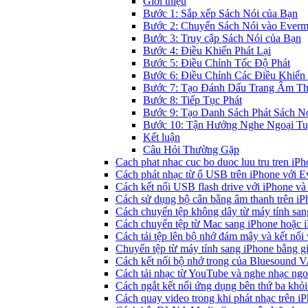
Giới thiệu
Bước 1: Sắp xếp Sách Nói của Bạn
Bước 2: Chuyển Sách Nói vào Everm
Bước 3: Truy cập Sách Nói của Bạn
Bước 4: Điều Khiển Phát Lại
Bước 5: Điều Chỉnh Tốc Độ Phát
Bước 6: Điều Chỉnh Các Điều Khiển 
Bước 7: Tạo Đánh Dấu Trang Âm T
Bước 8: Tiếp Tục Phát
Bước 9: Tạo Danh Sách Phát Sách N
Bước 10: Tận Hưởng Nghe Ngoại T
Kết luận
Câu Hỏi Thường Gặp
Cach phat nhac cuc bo duoc luu tru tren iP
Cách phát nhạc từ ổ USB trên iPhone với 
Cách kết nối USB flash drive với iPhone và
Cách sử dụng bộ cân bằng âm thanh trên iP
Cách chuyển tệp không dây từ máy tính sa
Cách chuyển tệp từ Mac sang iPhone hoặc i
Cách tải tệp lên bộ nhớ đám mây và kết nối
Chuyển tệp từ máy tính sang iPhone bằng 
Cách kết nối bộ nhớ trong của Bluesound 
Cách tải nhạc từ YouTube và nghe nhạc ngoạ
Cách ngắt kết nối ứng dụng bên thứ ba khỏi
Cách quay video trong khi phát nhạc trên i