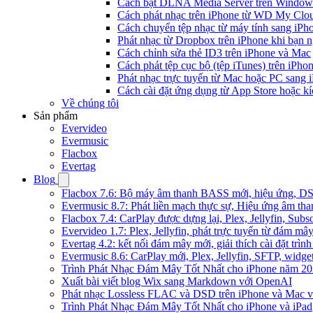
Cách bật DLNA Media Server trên Windows 
Cách phát nhạc trên iPhone từ WD My Cl
Cách chuyển tệp nhạc từ máy tính sang iPh
Phát nhạc từ Dropbox trên iPhone khi bạn n
Cách chỉnh sửa thẻ ID3 trên iPhone và Mac
Cách phát tệp cục bộ (tệp iTunes) trên iPhon
Phát nhạc trực tuyến từ Mac hoặc PC sang
Cách cài đặt ứng dụng từ App Store hoặc k
Về chúng tôi
Sản phẩm
Evervideo
Evermusic
Flacbox
Evertag
Blog
Flacbox 7.6: Bộ máy âm thanh BASS mới, hiệu ứng, DSP 
Evermusic 8.7: Phát liền mạch thực sự, Hiệu ứng âm tha
Flacbox 7.4: CarPlay được dựng lại, Plex, Jellyfin, Su
Evervideo 1.7: Plex, Jellyfin, phát trực tuyến từ đám mây
Evertag 4.2: kết nối đám mây mới, giải thích cài đặt trình
Evermusic 8.6: CarPlay mới, Plex, Jellyfin, SFTP, widget 
Trình Phát Nhạc Đám Mây Tốt Nhất cho iPhone năm 2
Xuất bài viết blog Wix sang Markdown với OpenAI
Phát nhạc Lossless FLAC và DSD trên iPhone và Mac v
Trình Phát Nhạc Đám Mây Tốt Nhất cho iPhone và iPad