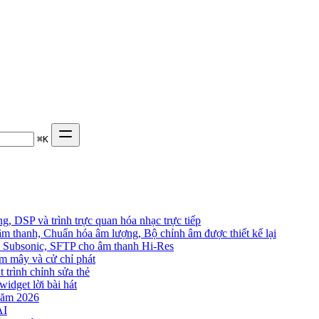
⌘
K
, DSP và trình trực quan hóa nhạc trực tiếp
âm thanh, Chuẩn hóa âm lượng, Bộ chỉnh âm được thiết kế lại
in, Subsonic, SFTP cho âm thanh Hi-Res
đám mây và cử chỉ phát
t trình chỉnh sửa thẻ
widget lời bài hát
năm 2026
AI