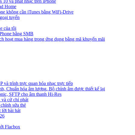
10 và phát nhạc trên iPhone
oud Home
one không cần iTunes bằng WiFi-Drive
goại tuyến
e của tôi
 iPhone bằng SMB
ích hoạt mua hàng trong ứng dụng bằng mã khuyến mãi
và trình trực quan hóa nhạc trực tiếp
nh, Chuẩn hóa âm lượng, Bộ chỉnh âm được thiết kế lại
bsonic, SFTP cho âm thanh Hi-Res
 và cử chỉ phát
 chỉnh sửa thẻ
lời bài hát
026
ới Flacbox