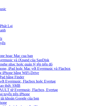
usic
Phát Lại
hanh
ói
uyến
hone hoac Mac cua ban
Evermusic và iXpand của SanDisk
 nghe nhạc hoặc quản lý tệp trên đó
hone, iPad hoặc Mac với Evermusic và Flacbox
ng iPhone bằng WiFi-Drive
Pad bằng Finder
 với Evermusic, Flacbox hoặc Evertag
giao thức SMB
VAULT từ Evermusic, Flacbox, Evertag
i tuyến trên iPhone
 tài khoản Google của bạn
Phone