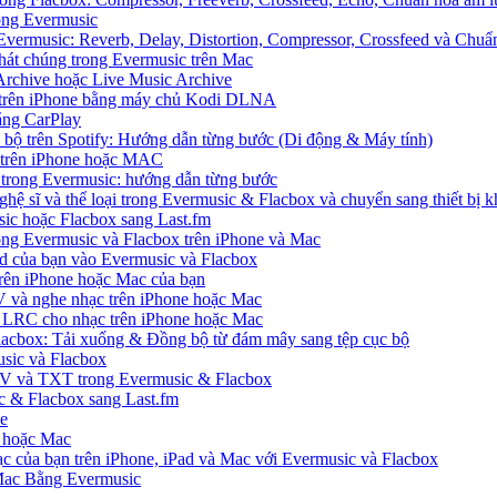
rong Evermusic
Evermusic: Reverb, Delay, Distortion, Compressor, Crossfeed và Chu
hát chúng trong Evermusic trên Mac
Archive hoặc Live Music Archive
S trên iPhone bằng máy chủ Kodi DLNA
ằng CarPlay
c bộ trên Spotify: Hướng dẫn từng bước (Di động & Máy tính)
nh trên iPhone hoặc MAC
ị trong Evermusic: hướng dẫn từng bước
ghệ sĩ và thể loại trong Evermusic & Flacbox và chuyển sang thiết bị k
sic hoặc Flacbox sang Last.fm
g Evermusic và Flacbox trên iPhone và Mac
d của bạn vào Evermusic và Flacbox
rên iPhone hoặc Mac của bạn
 và nghe nhạc trên iPhone hoặc Mac
ệp LRC cho nhạc trên iPhone hoặc Mac
Flacbox: Tải xuống & Đồng bộ từ đám mây sang tệp cục bộ
sic và Flacbox
SV và TXT trong Evermusic & Flacbox
ic & Flacbox sang Last.fm
ne
e hoặc Mac
ạc của bạn trên iPhone, iPad và Mac với Evermusic và Flacbox
 Mac Bằng Evermusic