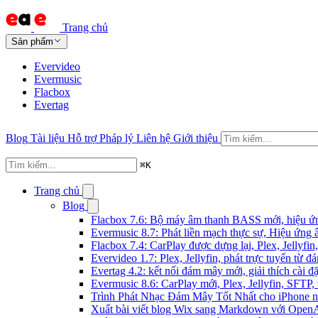
Trang chủ
Sản phẩm
Evervideo
Evermusic
Flacbox
Evertag
Blog
Tài liệu
Hỗ trợ
Pháp lý
Liên hệ
Giới thiệu
⌘
K
Trang chủ
Blog
Flacbox 7.6: Bộ máy âm thanh BASS mới, hiệu ứng
Evermusic 8.7: Phát liền mạch thực sự, Hiệu ứng 
Flacbox 7.4: CarPlay được dựng lại, Plex, Jellyf
Evervideo 1.7: Plex, Jellyfin, phát trực tuyến từ 
Evertag 4.2: kết nối đám mây mới, giải thích cài đặ
Evermusic 8.6: CarPlay mới, Plex, Jellyfin, SFTP, 
Trình Phát Nhạc Đám Mây Tốt Nhất cho iPhone 
Xuất bài viết blog Wix sang Markdown với Open