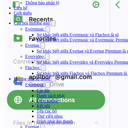
Thông báo pháp lý
Liên hệ
Giới thiệu
Câu hỏi thường gặp
Evermusic
Sự khác biệt giữa Evermusic và Flacbox là gì
Sự khác biệt giữa Evermusic và Evermusic Premiu
Evertag
Sự khác biệt giữa Evertag và Evertag Premium là 
Evervideo
Sự khác biệt giữa Evervideo và Evervideo Premiu
Flacbox
Sự khác biệt giữa Flacbox và Flacbox Premium là 
Hướng dẫn sử dụng
Evermusic
Cài đặt
Danh sách phát
Điều hướng
Kết nối
Tệp cục bộ
Thư viện nhạc
Trình phát âm thanh
Evertag