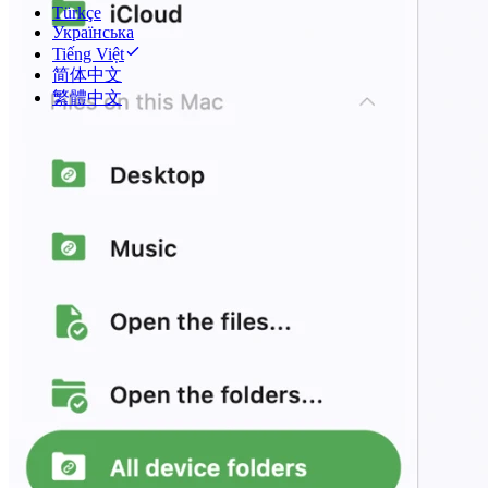
Türkçe
Українська
Tiếng Việt
简体中文
繁體中文