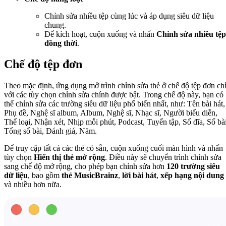
Chỉnh sửa nhiều tệp cùng lúc và áp dụng siêu dữ liệu
chung.
Để kích hoạt, cuộn xuống và nhấn
Chỉnh sửa nhiều tệp
đồng thời
.
Chế độ tệp đơn
Theo mặc định, ứng dụng mở trình chỉnh sửa thẻ ở chế độ tệp đơn ch
với các tùy chọn chỉnh sửa chính được bật. Trong chế độ này, bạn có
thể chỉnh sửa các trường siêu dữ liệu phổ biến nhất, như: Tên bài hát,
Phụ đề, Nghệ sĩ album, Album, Nghệ sĩ, Nhạc sĩ, Người biểu diễn,
Thể loại, Nhận xét, Nhịp mỗi phút, Podcast, Tuyển tập, Số đĩa, Số bài
Tổng số bài, Đánh giá, Năm.
Để truy cập tất cả các thẻ có sẵn, cuộn xuống cuối màn hình và nhấn
tùy chọn
Hiển thị thẻ mở rộng
. Điều này sẽ chuyển trình chỉnh sửa
sang chế độ mở rộng, cho phép bạn chỉnh sửa hơn
120 trường siêu
dữ liệu
, bao gồm
thẻ MusicBrainz
,
lời bài hát
,
xếp hạng nội dung
và nhiều hơn nữa.