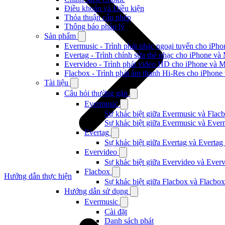
Điều khoản và Điều kiện
Thỏa thuận cấp phép
Thông báo pháp lý
Sản phẩm
Evermusic - Trình phát nhạc ngoại tuyến cho iPh
Evertag - Trình chỉnh sửa thẻ nhạc cho iPhone và
Evervideo - Trình phát video HD cho iPhone và 
Flacbox - Trình phát âm thanh Hi-Res cho iPhone
Tài liệu
Câu hỏi thường gặp
Evermusic
Sự khác biệt giữa Evermusic và Flacb
Sự khác biệt giữa Evermusic và Ever
Evertag
Sự khác biệt giữa Evertag và Evertag
Evervideo
Sự khác biệt giữa Evervideo và Ever
Flacbox
Hướng dẫn thực hiện
Sự khác biệt giữa Flacbox và Flacbox
Hướng dẫn sử dụng
Evermusic
Cài đặt
Danh sách phát