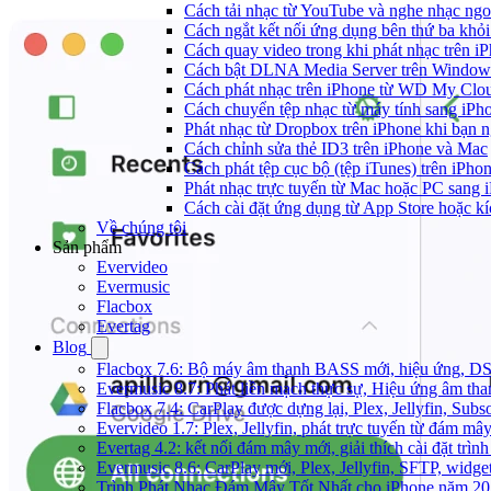
Cách tải nhạc từ YouTube và nghe nhạc ngoạ
Cách ngắt kết nối ứng dụng bên thứ ba khỏi
Cách quay video trong khi phát nhạc trên i
Cách bật DLNA Media Server trên Windows 
Cách phát nhạc trên iPhone từ WD My Cl
Cách chuyển tệp nhạc từ máy tính sang iPh
Phát nhạc từ Dropbox trên iPhone khi bạn n
Cách chỉnh sửa thẻ ID3 trên iPhone và Mac
Cách phát tệp cục bộ (tệp iTunes) trên iPhon
Phát nhạc trực tuyến từ Mac hoặc PC sang
Cách cài đặt ứng dụng từ App Store hoặc k
Về chúng tôi
Sản phẩm
Evervideo
Evermusic
Flacbox
Evertag
Blog
Flacbox 7.6: Bộ máy âm thanh BASS mới, hiệu ứng, DSP 
Evermusic 8.7: Phát liền mạch thực sự, Hiệu ứng âm tha
Flacbox 7.4: CarPlay được dựng lại, Plex, Jellyfin, Su
Evervideo 1.7: Plex, Jellyfin, phát trực tuyến từ đám mây
Evertag 4.2: kết nối đám mây mới, giải thích cài đặt trình
Evermusic 8.6: CarPlay mới, Plex, Jellyfin, SFTP, widget 
Trình Phát Nhạc Đám Mây Tốt Nhất cho iPhone năm 2