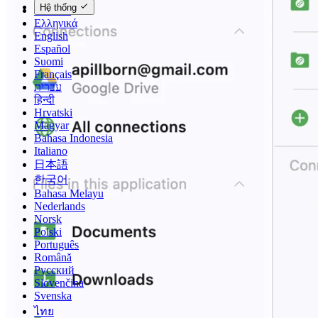
Hệ thống
Deutsch
Ελληνικά
English
Español
Suomi
Français
עברית
हिन्दी
Hrvatski
Magyar
Bahasa Indonesia
Italiano
日本語
한국어
Bahasa Melayu
Nederlands
Norsk
Polski
Português
Română
Русский
Slovenčina
Svenska
ไทย