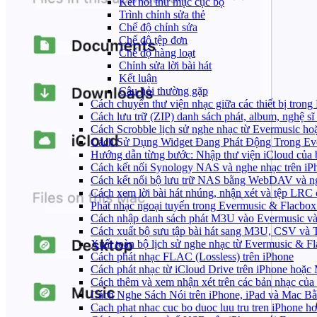
Kết nối thư mục cục bộ
Trình chỉnh sửa thẻ
Chế độ chỉnh sửa
Chế độ tệp đơn
Chế độ hàng loạt
Chỉnh sửa lời bài hát
Kết luận
Câu hỏi thường gặp
Cách chuyển thư viện nhạc giữa các thiết bị tron
Cách lưu trữ (ZIP) danh sách phát, album, nghệ sĩ
Cách Scrobble lịch sử nghe nhạc từ Evermusic ho
Cách Sử Dụng Widget Đang Phát Động Trong Eve
Hướng dẫn từng bước: Nhập thư viện iCloud của 
Cách kết nối Synology NAS và nghe nhạc trên iP
Cách kết nối bộ lưu trữ NAS bằng WebDAV và ng
Cách xem lời bài hát nhúng, nhận xét và tệp LRC
Phát nhạc ngoại tuyến trong Evermusic & Flacbo
Cách nhập danh sách phát M3U vào Evermusic và
Cách xuất bộ sưu tập bài hát sang M3U, CSV và
Xuất toàn bộ lịch sử nghe nhạc từ Evermusic & F
Cách phát nhạc FLAC (Lossless) trên iPhone
Cách phát nhạc từ iCloud Drive trên iPhone hoặc
Cách thêm và xem nhận xét trên các bản nhạc của
Cách Nghe Sách Nói trên iPhone, iPad và Mac B
Cach phat nhac cuc bo duoc luu tru tren iPhone h