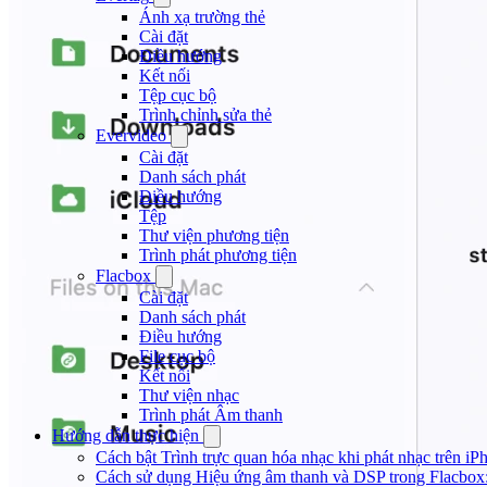
Ánh xạ trường thẻ
Cài đặt
Điều hướng
Kết nối
Tệp cục bộ
Trình chỉnh sửa thẻ
Evervideo
Cài đặt
Danh sách phát
Điều hướng
Tệp
Thư viện phương tiện
Trình phát phương tiện
Flacbox
Cài đặt
Danh sách phát
Điều hướng
File cục bộ
Kết nối
Thư viện nhạc
Trình phát Âm thanh
Hướng dẫn thực hiện
Cách bật Trình trực quan hóa nhạc khi phát nhạc trên iP
Cách sử dụng Hiệu ứng âm thanh và DSP trong Flacbox: