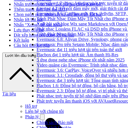
Evervideo 1.7: Plex, Jellyfin, phát trực tuyến từ 
Nhấn trường văn bản “Lời bài hát chưa đồng bộ”
Evertag 4.2: kết nối đám mây mới, giải thích cài đặ
Thêm trang mới (chỉ thẻ ID3)
Evermusic 8.6: CarPlay mới, Plex, Jellyfin, SFTP, 
Chọn ngôn ngữ, nhận xét và nội dung lời bài hát
Trình Phát Nhạc Đám Mây Tốt Nhất cho iPhone 
Nhập lời bài hát
Xuất bài viết blog Wix sang Markdown với Open
Nhấn “Xong” để xác nhận
Phát nhạc Lossless FLAC và DSD trên iPhone và
Lưu thay đổi thẻ
Trình Phát Nhạc Đám Mây Tốt Nhất cho iPhone v
Đặt xếp hạng nội dung lời bài hát
Evermusic 6.8: Aliyun Drive, Synology, phong cá
Kết luận
Evermusic Pro trên Setapp Mobile: Nhạc đám mâ
Câu hỏi thường gặp
Evermusic đạt 11 triệu lượt tải trên toàn thế giới
Flacbox đạt 1 triệu lượt tải: Âm thanh Hi-Res
Lướt lên đầu trang
5 ứng dụng nghe nhạc iPhone tốt nhất năm 2025
Video quảng cáo Evermusic: Trình phát nhạc đám
Evermusic 3.6: CarPlay, VoiceOver và nhiều hơn 
Evermusic 3.1: Crossfade, đồng bộ thư viện và sa
Evermusic đạt 3 triệu lượt tải: Tổng quan tính năn
Flacbox 1.6: Đồng bộ tự động, bộ cân bằng, hỗ 
Evermusic 2.3: Đồng bộ tự động, vị trí phát và thẻ
Tài liệu
Phát nhạc trực tuyến từ bộ nhớ đám mây trên iPh
Phát trực tuyến âm thanh iOS với AVAssetResour
Hỗ trợ
Liên hệ với chúng tôi
Pháp lý
Chính sách Bảo mật
Chính sách Cookie