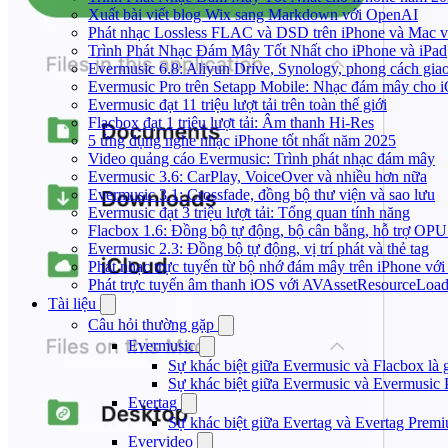
Xuất bài viết blog Wix sang Markdown với OpenAI
Phát nhạc Lossless FLAC và DSD trên iPhone và Mac v
Trình Phát Nhạc Đám Mây Tốt Nhất cho iPhone và iPad
Evermusic 6.8: Aliyun Drive, Synology, phong cách gia
Evermusic Pro trên Setapp Mobile: Nhạc đám mây cho 
Evermusic đạt 11 triệu lượt tải trên toàn thế giới
Flacbox đạt 1 triệu lượt tải: Âm thanh Hi-Res
5 ứng dụng nghe nhạc iPhone tốt nhất năm 2025
Video quảng cáo Evermusic: Trình phát nhạc đám mây
Evermusic 3.6: CarPlay, VoiceOver và nhiều hơn nữa
Evermusic 3.1: Crossfade, đồng bộ thư viện và sao lưu
Evermusic đạt 3 triệu lượt tải: Tổng quan tính năng
Flacbox 1.6: Đồng bộ tự động, bộ cân bằng, hỗ trợ OP
Evermusic 2.3: Đồng bộ tự động, vị trí phát và thẻ tag
Phát nhạc trực tuyến từ bộ nhớ đám mây trên iPhone vớ
Phát trực tuyến âm thanh iOS với AVAssetResourceLoad
Tài liệu
Câu hỏi thường gặp
Evermusic
Sự khác biệt giữa Evermusic và Flacbox là 
Sự khác biệt giữa Evermusic và Evermusic 
Evertag
Sự khác biệt giữa Evertag và Evertag Premi
Evervideo