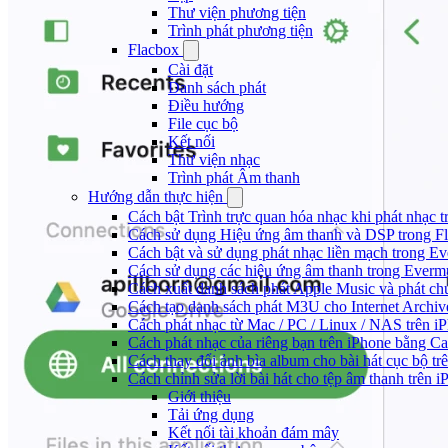
Thư viện phương tiện
Trình phát phương tiện
Flacbox
Cài đặt
Danh sách phát
Điều hướng
File cục bộ
Kết nối
Thư viện nhạc
Trình phát Âm thanh
Hướng dẫn thực hiện
Cách bật Trình trực quan hóa nhạc khi phát nhạc 
Cách sử dụng Hiệu ứng âm thanh và DSP trong Fl
Cách bật và sử dụng phát nhạc liền mạch trong E
Cách sử dụng các hiệu ứng âm thanh trong Evermu
Cách xuất danh sách phát Apple Music và phát ch
Cách tạo danh sách phát M3U cho Internet Archiv
Cách phát nhạc từ Mac / PC / Linux / NAS trên
Cách phát nhạc của riêng bạn trên iPhone bằng Ca
Cách thay đổi ảnh bìa album cho bài hát cục bộ t
Cách chỉnh sửa lời bài hát cho tệp âm thanh trê
Giới thiệu
Tải ứng dụng
Kết nối tài khoản đám mây