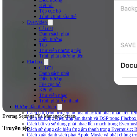
Kết nối
Tệp cục bộ
Trình chỉnh sửa thẻ
Evervideo
Cài đặt
Danh sách phát
Điều hướng
Tệp
Thư viện phương tiện
Trình phát phương tiện
Flacbox
Cài đặt
Danh sách phát
Điều hướng
File cục bộ
Kết nối
Thư viện nhạc
Trình phát Âm thanh
Hướng dẫn thực hiện
Cách bật Trình trực quan hóa nhạc khi phát nhạc trên iP
Evertag Settings File Manager Screen
Cách sử dụng Hiệu ứng âm thanh và DSP trong Flacbox:
Cách bật và sử dụng phát nhạc liền mạch trong Evermus
Truyền tệp
Cách sử dụng các hiệu ứng âm thanh trong Evermusic: R
Cách xuất danh sách phát Apple Music và phát chúng tr