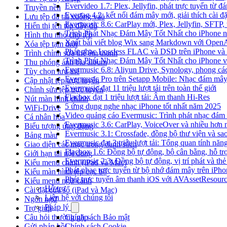
Evervideo 1.7: Plex, Jellyfin, phát trực tuyến từ 
Truyền nền
Evertag 4.2: kết nối đám mây mới, giải thích cài đặ
Lưu tệp đã tải xuống vào
Evermusic 8.6: CarPlay mới, Plex, Jellyfin, SFTP, 
Hiển thị tên tệp đầy đủ
Trình Phát Nhạc Đám Mây Tốt Nhất cho iPhone 
Hình thu nhỏ cho tệp
Xuất bài viết blog Wix sang Markdown với Open
Xóa tệp tạm thời
Phát nhạc Lossless FLAC và DSD trên iPhone và
Trình chỉnh sửa thẻ âm thanh
Trình Phát Nhạc Đám Mây Tốt Nhất cho iPhone v
Thu phóng ảnh bìa album
Evermusic 6.8: Aliyun Drive, Synology, phong cá
Tùy chọn lưu thẻ
Evermusic Pro trên Setapp Mobile: Nhạc đám mâ
Cập nhật tệp trực tuyến
Evermusic đạt 11 triệu lượt tải trên toàn thế giới
Chỉnh sửa tệp trực tuyến
Flacbox đạt 1 triệu lượt tải: Âm thanh Hi-Res
Nút màn hình chính
5 ứng dụng nghe nhạc iPhone tốt nhất năm 2025
WiFi-Drive
Video quảng cáo Evermusic: Trình phát nhạc đám
Cá nhân hóa
Evermusic 3.6: CarPlay, VoiceOver và nhiều hơn 
Biểu tượng ứng dụng
Evermusic 3.1: Crossfade, đồng bộ thư viện và sa
Bảng màu
Evermusic đạt 3 triệu lượt tải: Tổng quan tính năn
Giao diện các mục trong danh sách
Flacbox 1.6: Đồng bộ tự động, bộ cân bằng, hỗ 
Giới hạn tải nội dung
Evermusic 2.3: Đồng bộ tự động, vị trí phát và thẻ
Kiểu menu chính (iPad và Mac)
Phát nhạc trực tuyến từ bộ nhớ đám mây trên iPh
Kiểu màn hình tệp cục bộ
Phát trực tuyến âm thanh iOS với AVAssetResour
Kiểu menu ngữ cảnh
Hỗ trợ
Cài đặt cửa sổ (iPad và Mac)
Liên hệ với chúng tôi
Ngôn ngữ
Pháp lý
Trợ giúp
Câu hỏi thường gặp
Chính sách Bảo mật
Gửi phản hồi
Chính sách Cookie