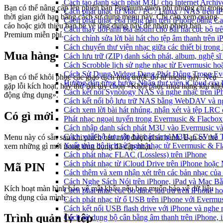
Cách tạo danh sách phát M3U cho Internet Archiv
Bạn có thể nâng cấp lên phiên bản Premium miễn phí nhưng chỉ tron
Cách phát nhạc từ Mac / PC / Linux / NAS trên
thời gian giới hạn bằng cách sử dụng menu này. Chỉ cần xem quảng
Cách phát nhạc của riêng bạn trên iPhone bằng Ca
cáo hoặc giới thiệu bạn bè về ứng dụng này để nhận phiên bản
Cách thay đổi ảnh bìa album cho bài hát cục bộ t
Premium miễn phí.
Cách chỉnh sửa lời bài hát cho tệp âm thanh trê
Cách chuyển thư viện nhạc giữa các thiết bị tron
Mua hàng
Cách lưu trữ (ZIP) danh sách phát, album, nghệ sĩ
Cách Scrobble lịch sử nghe nhạc từ Evermusic ho
Cách Sử Dụng Widget Đang Phát Động Trong Eve
Bạn có thể khôi phục các giao dịch mua trước đó từ menu này. Nếu
Hướng dẫn từng bước: Nhập thư viện iCloud của 
gặp lỗi kích hoạt, hãy thử bật tùy chọn «Khôi phục mua hàng khi khở
Cách kết nối Synology NAS và nghe nhạc trên iP
động ứng dụng».
Cách kết nối bộ lưu trữ NAS bằng WebDAV và ng
Cách xem lời bài hát nhúng, nhận xét và tệp LRC
Có gì mới
Phát nhạc ngoại tuyến trong Evermusic & Flacbo
Cách nhập danh sách phát M3U vào Evermusic và
Cách xuất bộ sưu tập bài hát sang M3U, CSV và
Menu này có sẵn sau khi phiên bản mới được phát hành. Bạn có thể
Xuất toàn bộ lịch sử nghe nhạc từ Evermusic & F
xem những gì mới trong ứng dụng đã cập nhật.
Cách phát nhạc FLAC (Lossless) trên iPhone
Cách phát nhạc từ iCloud Drive trên iPhone hoặc
Mã PIN
Cách thêm và xem nhận xét trên các bản nhạc của
Cách Nghe Sách Nói trên iPhone, iPad và Mac B
Kích hoạt màn hình bảo vệ mật khẩu nếu bạn muốn bảo vệ dữ liệu
Cach phat nhac cuc bo duoc luu tru tren iPhone h
ứng dụng của mình.
Cách phát nhạc từ ổ USB trên iPhone với Evermu
Cách kết nối USB flash drive với iPhone và nghe n
Trình quản lý tệp
Cách sử dụng bộ cân bằng âm thanh trên iPhone, 