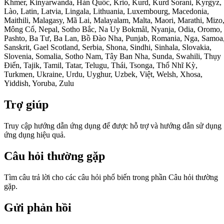
Khmer, Kinyarwanda, Hàn Quốc, Krio, Kurd, Kurd Sorani, Kyrgyz,
Lào, Latin, Latvia, Lingala, Lithuania, Luxembourg, Macedonia,
Maithili, Malagasy, Mã Lai, Malayalam, Malta, Maori, Marathi, Mizo
Mông Cổ, Nepal, Sotho Bắc, Na Uy Bokmål, Nyanja, Odia, Oromo,
Pashto, Ba Tư, Ba Lan, Bồ Đào Nha, Punjab, Romania, Nga, Samoa
Sanskrit, Gael Scotland, Serbia, Shona, Sindhi, Sinhala, Slovakia,
Slovenia, Somalia, Sotho Nam, Tây Ban Nha, Sunda, Swahili, Thụy
Điển, Tajik, Tamil, Tatar, Telugu, Thái, Tsonga, Thổ Nhĩ Kỳ,
Turkmen, Ukraine, Urdu, Uyghur, Uzbek, Việt, Welsh, Xhosa,
Yiddish, Yoruba, Zulu
Trợ giúp
Truy cập hướng dẫn ứng dụng để được hỗ trợ và hướng dẫn sử dụng
ứng dụng hiệu quả.
Câu hỏi thường gặp
Tìm câu trả lời cho các câu hỏi phổ biến trong phần Câu hỏi thường
gặp.
Gửi phản hồi