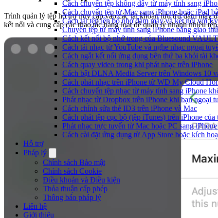
Cách chuyển tệp không dây từ máy tính sang iPh
Cách chuyển tệp từ Mac sang iPhone hoặc iPad b
Trình quản lý tệp hỗ trợ truy cập vào các tài khoản lưu trữ đám mây đ
Cách tải tệp lên bộ nhớ đám mây và kết nối với E
kết nối và cung cấp các thao tác hàng loạt để quản lý nhanh nhiều tệp
Chuyển tệp từ máy tính sang iPhone bằng giao t
Cách kết nối bộ nhớ trong của Bluesound VAULT 
Cách tải nhạc từ YouTube và nghe nhạc ngoại tuyế
Cách ngắt kết nối ứng dụng bên thứ ba khỏi tài k
Cách quay video trong khi phát nhạc trên iPhone
Cách bật DLNA Media Server trên Windows 10 và 
Cách phát nhạc trên iPhone từ WD My Cloud Ho
Cách chuyển tệp nhạc từ máy tính sang iPhone kh
Phát nhạc từ Dropbox trên iPhone khi bạn ngoại t
Cách chỉnh sửa thẻ ID3 trên iPhone và Mac
Cách phát tệp cục bộ (tệp iTunes) trên iPhone của 
Phát nhạc trực tuyến từ Mac hoặc PC sang iPho
Cách cài đặt ứng dụng từ App Store hoặc kích h
Hỗ trợ
Pháp lý
Chính sách Bảo mật
Chính sách Cookie
Điều khoản và Điều kiện
Thỏa thuận cấp phép
Thông báo pháp lý
Liên hệ
Giới thiệu