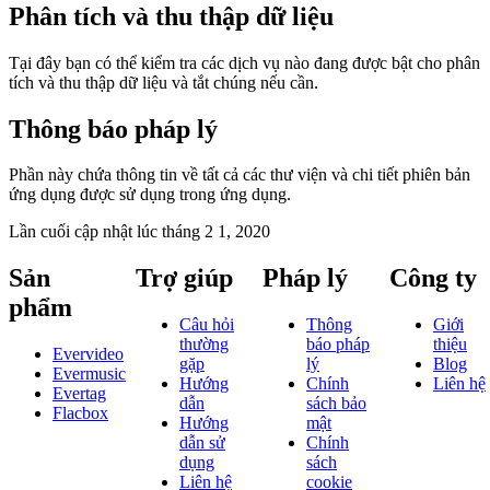
Phân tích và thu thập dữ liệu
Tại đây bạn có thể kiểm tra các dịch vụ nào đang được bật cho phân
tích và thu thập dữ liệu và tắt chúng nếu cần.
Thông báo pháp lý
Phần này chứa thông tin về tất cả các thư viện và chi tiết phiên bản
ứng dụng được sử dụng trong ứng dụng.
Lần cuối cập nhật lúc
tháng 2 1, 2020
Sản
Trợ giúp
Pháp lý
Công ty
phẩm
Câu hỏi
Thông
Giới
thường
báo pháp
thiệu
Evervideo
gặp
lý
Blog
Evermusic
Hướng
Chính
Liên hệ
Evertag
dẫn
sách bảo
Flacbox
Hướng
mật
dẫn sử
Chính
dụng
sách
Liên hệ
cookie