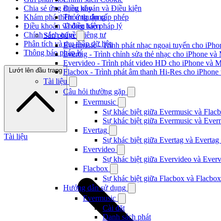
Chia sẻ ứng dụng này
Điều khoản và Điều kiện
Khám phá thêm ứng dụng
Thỏa thuận cấp phép
Điều khoản và điều kiện
Thông báo pháp lý
Chính sách quyền riêng tư
Sản phẩm
Phân tích và thu thập dữ liệu
Evermusic - Trình phát nhạc ngoại tuyến cho iPh
Thông báo pháp lý
Evertag - Trình chỉnh sửa thẻ nhạc cho iPhone và
Evervideo - Trình phát video HD cho iPhone và 
Lướt lên đầu trang
Flacbox - Trình phát âm thanh Hi-Res cho iPhone
Tài liệu
Câu hỏi thường gặp
Evermusic
Sự khác biệt giữa Evermusic và Flacb
Sự khác biệt giữa Evermusic và Ever
Evertag
Tài liệu
Sự khác biệt giữa Evertag và Evertag
Evervideo
Sự khác biệt giữa Evervideo và Ever
Flacbox
Sự khác biệt giữa Flacbox và Flacbox
Hướng dẫn sử dụng
Evermusic
Cài đặt
Danh sách phát