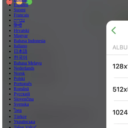
Español
Suomi
Français
עברית
हिन्दी
Hrvatski
Magyar
Bahasa Indonesia
Italiano
日本語
한국어
Bahasa Melayu
Nederlands
Norsk
Polski
Português
Română
Русский
Slovenčina
Svenska
ไทย
Türkçe
Українська
Tiếng Việt