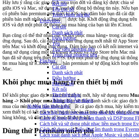
Hãy lưu ý rằng các giao dịch mua trọn đời và đăng ký được chia sẻ
Kết nối
giữa iOS và Mac, sử dụng iCloud để đồng bộ thông tin này. Nếu bạn
Tệp cục bộ
có phiên bản premium trên thiết bị iOS, hãy đảm bảo bạn đã cài đặt
Trình chỉnh sửa thẻ
phiên bản mới nhất và iCloud đã được bật. Khởi động ứng dụng trên
Evervideo
iOS và đợi một phút để thông tin mua hàng của bạn tải lên iCloud.
Cài đặt
Danh sách phát
Bạn cũng có thể thử nhấn nút «Khôi phục mua hàng» trong cài đặt
Điều hướng
ứng dụng. Sau đó, cài đặt phiên bản ứng dụng mới nhất từ App Store
Tệp
trên Mac và khởi động ứng dụng. Đảm bảo bạn có kết nối internet và
Thư viện phương tiện
đang sử dụng cùng một tài khoản iCloud và App Store trên Mac mà
Trình phát phương tiện
bạn đã sử dụng trên thiết bị iOS. Đợi một phút để ứng dụng tải thông
Flacbox
tin mua hàng từ iCloud. Phiên bản premium sẽ tự động kích hoạt trên
Cài đặt
Mac.
Danh sách phát
Điều hướng
Khôi phục mua hàng trên thiết bị mới
File cục bộ
Kết nối
Thư viện nhạc
Để khôi phục giao dịch mua trên thiết bị mới, hãy sử dụng menu
Mu
Trình phát Âm thanh
hàng -> Khôi phục mua hàng
. Bạn sẽ thấy danh sách các giao dịch
Hướng dẫn thực hiện
mua của mình. Nếu bạn không thấy tất cả giao dịch mua, hãy kiểm tr
xem thiết bị có kết nối với cùng tài khoản iTunes đã được dùng để m
Cách bật Trình trực quan hóa nhạc khi phát nhạc 
hàng không, và đảm bảo iCloud đã được bật.
Cách sử dụng Hiệu ứng âm thanh và DSP trong Fl
Cách bật và sử dụng phát nhạc liền mạch trong E
Cách sử dụng các hiệu ứng âm thanh trong Evermu
Dùng thử Premium miễn phí
Cách xuất danh sách phát Apple Music và phát ch