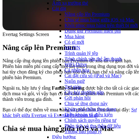
Ánh xạ trường thẻ
Cài đặt
Nâng cấp lên Premium
Chia sẻ mua hàng giữa iOS và Mac
Khôi phục mua hàng trên thiết bị mới
Dùng thử Premium miễn phí
Evertag Settings Screen
Mua hàng
Có gì mới
Nâng cấp lên Premium
Mã PIN
Trình quản lý tệp
Trình chỉnh sửa thẻ âm thanh
Nâng cấp ứng dụng lên phiên bản Premium để xóa tất cả giới hạn.
WiFi-Drive
Phiên bản miễn phí cung cấp một lần mua trong ứng dụng trọn đời và
Cá nhân hóa
hai tùy chọn đăng ký cho phép bạn xóa tất cả hạn chế và nâng cấp lê
Cài đặt cửa sổ (iPad và Mac)
phiên bản Premium.
Ngôn ngữ
Trợ giúp
Ngoài ra, hãy lưu ý rằng
Family Sharing
được bật cho tất cả các gia
Câu hỏi thường gặp
dịch mua và gói, vì vậy bạn có thể chia sẻ phiên bản Premium với các
Gửi phản hồi
thành viên trong gia đình.
Chia sẻ ứng dụng này
Khám phá thêm ứng dụng
Bạn có thể đọc thêm về mua hàng và phiên bản Premium tại đây:
Sự
Điều khoản và điều kiện
khác biệt giữa Evertag và Evertag Premium là gì
.
Chính sách quyền riêng tư
Phân tích và thu thập dữ liệu
Chia sẻ mua hàng giữa iOS và Mac
Thông báo pháp lý
Điều hướng