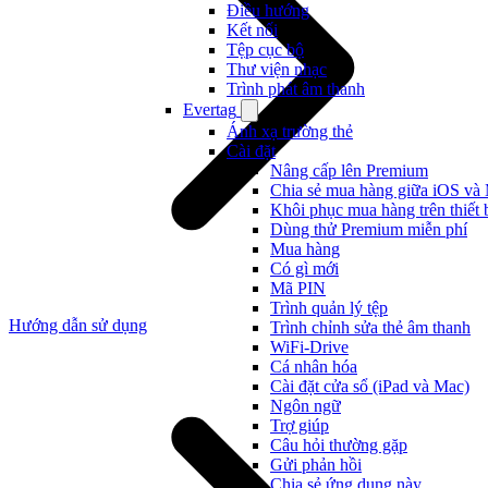
Điều hướng
Kết nối
Tệp cục bộ
Thư viện nhạc
Trình phát âm thanh
Evertag
Ánh xạ trường thẻ
Cài đặt
Nâng cấp lên Premium
Chia sẻ mua hàng giữa iOS và
Khôi phục mua hàng trên thiết 
Dùng thử Premium miễn phí
Mua hàng
Có gì mới
Mã PIN
Trình quản lý tệp
Hướng dẫn sử dụng
Trình chỉnh sửa thẻ âm thanh
WiFi-Drive
Cá nhân hóa
Cài đặt cửa sổ (iPad và Mac)
Ngôn ngữ
Trợ giúp
Câu hỏi thường gặp
Gửi phản hồi
Chia sẻ ứng dụng này