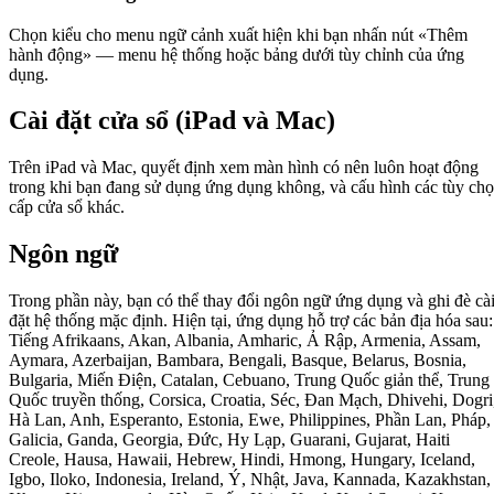
Chọn kiểu cho menu ngữ cảnh xuất hiện khi bạn nhấn nút «Thêm
hành động» — menu hệ thống hoặc bảng dưới tùy chỉnh của ứng
dụng.
Cài đặt cửa sổ (iPad và Mac)
Trên iPad và Mac, quyết định xem màn hình có nên luôn hoạt động
trong khi bạn đang sử dụng ứng dụng không, và cấu hình các tùy ch
cấp cửa sổ khác.
Ngôn ngữ
Trong phần này, bạn có thể thay đổi ngôn ngữ ứng dụng và ghi đè cà
đặt hệ thống mặc định. Hiện tại, ứng dụng hỗ trợ các bản địa hóa sau:
Tiếng Afrikaans, Akan, Albania, Amharic, Ả Rập, Armenia, Assam,
Aymara, Azerbaijan, Bambara, Bengali, Basque, Belarus, Bosnia,
Bulgaria, Miến Điện, Catalan, Cebuano, Trung Quốc giản thể, Trung
Quốc truyền thống, Corsica, Croatia, Séc, Đan Mạch, Dhivehi, Dogri
Hà Lan, Anh, Esperanto, Estonia, Ewe, Philippines, Phần Lan, Pháp,
Galicia, Ganda, Georgia, Đức, Hy Lạp, Guarani, Gujarat, Haiti
Creole, Hausa, Hawaii, Hebrew, Hindi, Hmong, Hungary, Iceland,
Igbo, Iloko, Indonesia, Ireland, Ý, Nhật, Java, Kannada, Kazakhstan,