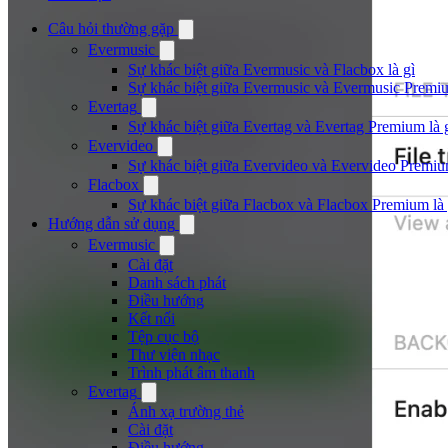
Câu hỏi thường gặp
Evermusic
Sự khác biệt giữa Evermusic và Flacbox là gì
Sự khác biệt giữa Evermusic và Evermusic Premiu
Evertag
Sự khác biệt giữa Evertag và Evertag Premium là 
Evervideo
Sự khác biệt giữa Evervideo và Evervideo Premiu
Flacbox
Sự khác biệt giữa Flacbox và Flacbox Premium là 
Hướng dẫn sử dụng
Evermusic
Cài đặt
Danh sách phát
Điều hướng
Kết nối
Tệp cục bộ
Thư viện nhạc
Trình phát âm thanh
Evertag
Ánh xạ trường thẻ
Cài đặt
Điều hướng