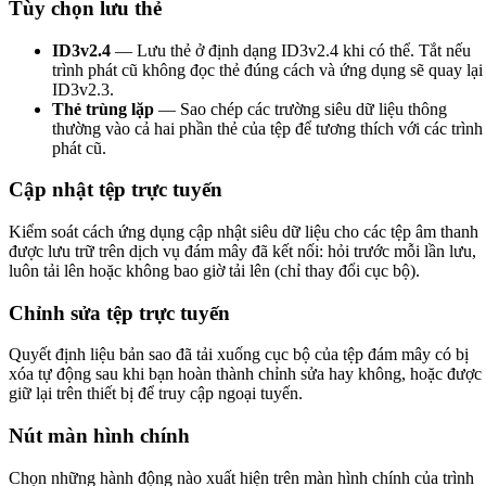
Tùy chọn lưu thẻ
ID3v2.4
— Lưu thẻ ở định dạng ID3v2.4 khi có thể. Tắt nếu
trình phát cũ không đọc thẻ đúng cách và ứng dụng sẽ quay lại
ID3v2.3.
Thẻ trùng lặp
— Sao chép các trường siêu dữ liệu thông
thường vào cả hai phần thẻ của tệp để tương thích với các trình
phát cũ.
Cập nhật tệp trực tuyến
Kiểm soát cách ứng dụng cập nhật siêu dữ liệu cho các tệp âm thanh
được lưu trữ trên dịch vụ đám mây đã kết nối: hỏi trước mỗi lần lưu,
luôn tải lên hoặc không bao giờ tải lên (chỉ thay đổi cục bộ).
Chỉnh sửa tệp trực tuyến
Quyết định liệu bản sao đã tải xuống cục bộ của tệp đám mây có bị
xóa tự động sau khi bạn hoàn thành chỉnh sửa hay không, hoặc được
giữ lại trên thiết bị để truy cập ngoại tuyến.
Nút màn hình chính
Chọn những hành động nào xuất hiện trên màn hình chính của trình