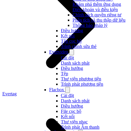
Khám phá thêm ứng dụng
Điều khoản và điều kiện
Chính sách quyền riêng tư
Phân tích và thu thập dữ liệu
Thông báo pháp lý
Điều hướng
Kết nối
Tệp cục bộ
Trình chỉnh sửa thẻ
Evervideo
Cài đặt
Danh sách phát
Điều hướng
Tệp
Thư viện phương tiện
Trình phát phương tiện
Flacbox
Evertag
Cài đặt
Danh sách phát
Điều hướng
File cục bộ
Kết nối
Thư viện nhạc
Trình phát Âm thanh