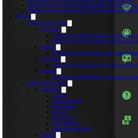
Phát nhạc trực tuyến từ bộ nhớ đám mây trên iPhone vớ
Phát trực tuyến âm thanh iOS với AVAssetResourceLoad
Tài liệu
Câu hỏi thường gặp
Evermusic
Sự khác biệt giữa Evermusic và Flacbox là 
Sự khác biệt giữa Evermusic và Evermusic 
Evertag
Sự khác biệt giữa Evertag và Evertag Premi
Evervideo
Sự khác biệt giữa Evervideo và Evervideo 
Flacbox
Sự khác biệt giữa Flacbox và Flacbox Premi
Hướng dẫn sử dụng
Evermusic
Cài đặt
Danh sách phát
Điều hướng
Kết nối
Tệp cục bộ
Thư viện nhạc
Trình phát âm thanh
Evertag