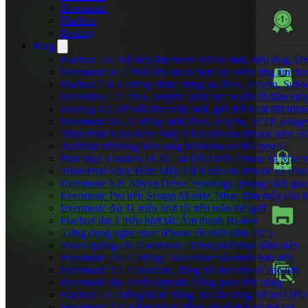
Evermusic
Flacbox
Evertag
Blog
Flacbox 7.6: Bộ máy âm thanh BASS mới, hiệu ứng, DSP 
Evermusic 8.7: Phát liền mạch thực sự, Hiệu ứng âm tha
Flacbox 7.4: CarPlay được dựng lại, Plex, Jellyfin, Su
Evervideo 1.7: Plex, Jellyfin, phát trực tuyến từ đám mây
Evertag 4.2: kết nối đám mây mới, giải thích cài đặt trình
Evermusic 8.6: CarPlay mới, Plex, Jellyfin, SFTP, widget 
Trình Phát Nhạc Đám Mây Tốt Nhất cho iPhone năm 2
Xuất bài viết blog Wix sang Markdown với OpenAI
Phát nhạc Lossless FLAC và DSD trên iPhone và Mac v
Trình Phát Nhạc Đám Mây Tốt Nhất cho iPhone và iPad
Evermusic 6.8: Aliyun Drive, Synology, phong cách gia
Evermusic Pro trên Setapp Mobile: Nhạc đám mây cho 
Evermusic đạt 11 triệu lượt tải trên toàn thế giới
Flacbox đạt 1 triệu lượt tải: Âm thanh Hi-Res
5 ứng dụng nghe nhạc iPhone tốt nhất năm 2025
Video quảng cáo Evermusic: Trình phát nhạc đám mây
Evermusic 3.6: CarPlay, VoiceOver và nhiều hơn nữa
Evermusic 3.1: Crossfade, đồng bộ thư viện và sao lưu
Evermusic đạt 3 triệu lượt tải: Tổng quan tính năng
Flacbox 1.6: Đồng bộ tự động, bộ cân bằng, hỗ trợ OP
Evermusic 2.3: Đồng bộ tự động, vị trí phát và thẻ tag