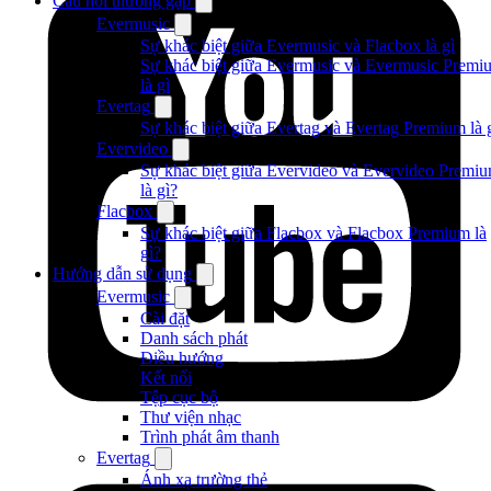
Câu hỏi thường gặp
Evermusic
Sự khác biệt giữa Evermusic và Flacbox là gì
Sự khác biệt giữa Evermusic và Evermusic Premi
là gì
Evertag
Sự khác biệt giữa Evertag và Evertag Premium là 
Evervideo
Sự khác biệt giữa Evervideo và Evervideo Premi
là gì?
Flacbox
Sự khác biệt giữa Flacbox và Flacbox Premium là
gì?
Hướng dẫn sử dụng
Evermusic
Cài đặt
Danh sách phát
Điều hướng
Kết nối
Tệp cục bộ
Thư viện nhạc
Trình phát âm thanh
Evertag
Ánh xạ trường thẻ