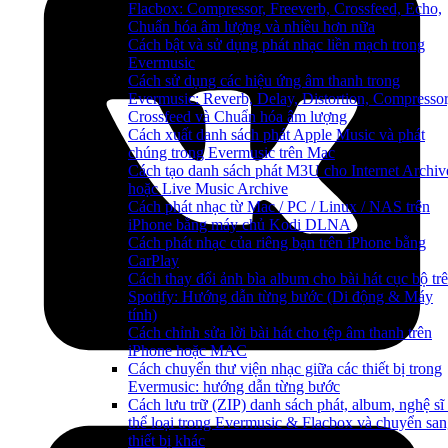
Flacbox: Compressor, Freeverb, Crossfeed, Echo,
Chuẩn hóa âm lượng và nhiều hơn nữa
Cách bật và sử dụng phát nhạc liền mạch trong
Evermusic
Cách sử dụng các hiệu ứng âm thanh trong
Evermusic: Reverb, Delay, Distortion, Compressor
Crossfeed và Chuẩn hóa âm lượng
Cách xuất danh sách phát Apple Music và phát
chúng trong Evermusic trên Mac
Cách tạo danh sách phát M3U cho Internet Archiv
hoặc Live Music Archive
Cách phát nhạc từ Mac / PC / Linux / NAS trên
iPhone bằng máy chủ Kodi DLNA
Cách phát nhạc của riêng bạn trên iPhone bằng
CarPlay
Cách thay đổi ảnh bìa album cho bài hát cục bộ tr
Spotify: Hướng dẫn từng bước (Di động & Máy
tính)
Cách chỉnh sửa lời bài hát cho tệp âm thanh trên
iPhone hoặc MAC
Cách chuyển thư viện nhạc giữa các thiết bị trong
Evermusic: hướng dẫn từng bước
Cách lưu trữ (ZIP) danh sách phát, album, nghệ sĩ
thể loại trong Evermusic & Flacbox và chuyển sa
thiết bị khác