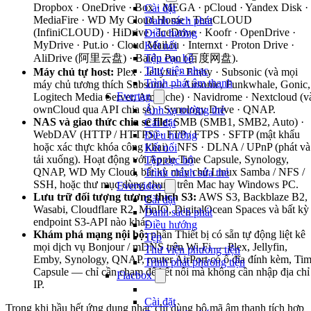
Dropbox · OneDrive · Box · MEGA · pCloud · Yandex Disk ·
Cài đặt
MediaFire · WD My Cloud Home · TeraCLOUD
Danh sách phát
(InfiniCLOUD) · HiDrive · IceDrive · Koofr · OpenDrive ·
Điều hướng
MyDrive · Put.io · Cloud Mail.ru · Internxt · Proton Drive ·
Kết nối
AliDrive (阿里云盘) · Baidu Pan (百度网盘).
Tệp cục bộ
Thư viện nhạc
Máy chủ tự host:
Plex · Jellyfin · Emby · Subsonic (và mọi
Trình phát âm thanh
máy chủ tương thích Subsonic — Airsonic, Funkwhale, Gonic,
Evertag
Logitech Media Server, Ampache) · Navidrome · Nextcloud (v
ownCloud qua API chia sẻ) · Synology Drive · QNAP.
Ánh xạ trường thẻ
NAS và giao thức chia sẻ file:
SMB (SMB1, SMB2, Auto) ·
Cài đặt
WebDAV (HTTP / HTTPS) · FTP / FTPS · SFTP (mật khẩu
Điều hướng
hoặc xác thực khóa công khai) · NFS · DLNA / UPnP (phát và
Kết nối
tải xuống). Hoạt động với Apple Time Capsule, Synology,
Tệp cục bộ
QNAP, WD My Cloud, bất kỳ máy chủ Linux Samba / NFS /
Trình chỉnh sửa thẻ
SSH, hoặc thư mục dùng chung trên Mac hay Windows PC.
Evervideo
Lưu trữ đối tượng tương thích S3:
AWS S3, Backblaze B2,
Cài đặt
Wasabi, Cloudflare R2, MinIO, DigitalOcean Spaces và bất kỳ
Danh sách phát
endpoint S3-API nào khác.
Điều hướng
Khám phá mạng nội bộ:
phần Thiết bị có sẵn tự động liệt kê
Tệp
mọi dịch vụ Bonjour / mDNS trên Wi-Fi — Plex, Jellyfin,
Thư viện phương tiện
Emby, Synology, QNAP, router AirPort có ổ đĩa đính kèm, Ti
Trình phát phương tiện
Capsule — chỉ cần chạm để kết nối mà không cần nhập địa chỉ
Flacbox
IP.
Cài đặt
Trong khi hầu hết ứng dụng nhạc chỉ dùng bộ mã âm thanh tích hợp