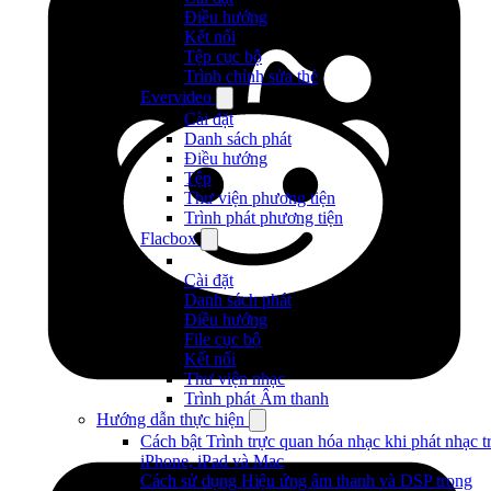
Điều hướng
Kết nối
Tệp cục bộ
Trình chỉnh sửa thẻ
Evervideo
Cài đặt
Danh sách phát
Điều hướng
Tệp
Thư viện phương tiện
Trình phát phương tiện
Flacbox
Cài đặt
Danh sách phát
Điều hướng
File cục bộ
Kết nối
Thư viện nhạc
Trình phát Âm thanh
Hướng dẫn thực hiện
Cách bật Trình trực quan hóa nhạc khi phát nhạc t
iPhone, iPad và Mac
Cách sử dụng Hiệu ứng âm thanh và DSP trong