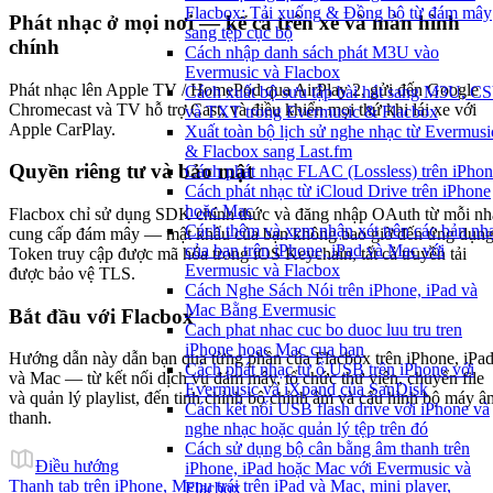
Flacbox: Tải xuống & Đồng bộ từ đám mây
Phát nhạc ở mọi nơi — kể cả trên xe và màn hình
sang tệp cục bộ
chính
Cách nhập danh sách phát M3U vào
Evermusic và Flacbox
Phát nhạc lên Apple TV / HomePod qua AirPlay 2, gửi đến Google
Cách xuất bộ sưu tập bài hát sang M3U, C
Chromecast và TV hỗ trợ Cast, và điều khiển mọi thứ khi lái xe với
và TXT trong Evermusic & Flacbox
Apple CarPlay.
Xuất toàn bộ lịch sử nghe nhạc từ Evermusi
& Flacbox sang Last.fm
Quyền riêng tư và bảo mật
Cách phát nhạc FLAC (Lossless) trên iPho
Cách phát nhạc từ iCloud Drive trên iPhone
hoặc Mac
Flacbox chỉ sử dụng SDK chính thức và đăng nhập OAuth từ mỗi nh
Cách thêm và xem nhận xét trên các bản nh
cung cấp đám mây — mật khẩu của bạn không bao giờ đến ứng dụng
của bạn trên iPhone, iPad và Mac với
Token truy cập được mã hóa trong iOS Keychain, tất cả truyền tải
Evermusic và Flacbox
được bảo vệ TLS.
Cách Nghe Sách Nói trên iPhone, iPad và
Mac Bằng Evermusic
Bắt đầu với Flacbox
Cach phat nhac cuc bo duoc luu tru tren
iPhone hoac Mac cua ban
Hướng dẫn này dẫn bạn qua từng phần của Flacbox trên iPhone, iPa
Cách phát nhạc từ ổ USB trên iPhone với
và Mac — từ kết nối dịch vụ đám mây, tổ chức thư viện, chuyển file
Evermusic và iXpand của SanDisk
và quản lý playlist, đến tinh chỉnh bộ chỉnh âm và cấu hình bộ máy â
Cách kết nối USB flash drive với iPhone và
thanh.
nghe nhạc hoặc quản lý tệp trên đó
Cách sử dụng bộ cân bằng âm thanh trên
Điều hướng
iPhone, iPad hoặc Mac với Evermusic và
Thanh tab trên iPhone, Menu trái trên iPad và Mac, mini player,
Flacbox