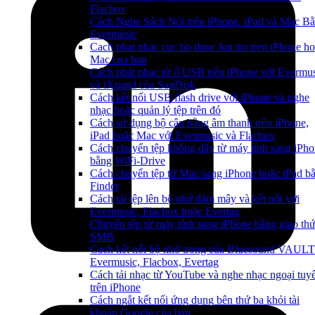
Flacbox
Cách Nghe Sách Nói trên iPhone, iPad và Mac B
Evermusic
Cach phat nhac cuc bo duoc luu tru tren iPhone h
Mac cua ban
Cách phát nhạc từ ổ USB trên iPhone với Evermu
và iXpand của SanDisk
Cách kết nối USB flash drive với iPhone và nghe
nhạc hoặc quản lý tệp trên đó
Cách sử dụng bộ cân bằng âm thanh trên iPhone,
iPad hoặc Mac với Evermusic và Flacbox
Cách chuyển tệp không dây từ máy tính sang iPh
bằng WiFi-Drive
Cách chuyển tệp từ Mac sang iPhone hoặc iPad b
Finder
Cách tải tệp lên bộ nhớ đám mây và kết nối với
Evermusic, Flacbox hoặc Evertag
Chuyển tệp từ máy tính sang iPhone bằng giao th
SMB
Cách kết nối bộ nhớ trong của Bluesound VAULT
Evermusic, Flacbox, Evertag
Cách tải nhạc từ YouTube và nghe nhạc ngoại tuy
trên iPhone
Cách ngắt kết nối ứng dụng bên thứ ba khỏi tài
khoản Google của bạn