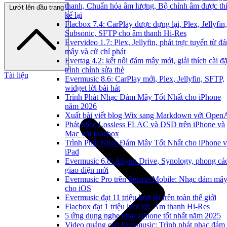
thanh, Chuẩn hóa âm lượng, Bộ chỉnh âm được thi
Lướt lên đầu trang
kế lại
Flacbox 7.4: CarPlay được dựng lại, Plex, Jellyfin,
Subsonic, SFTP cho âm thanh Hi-Res
Evervideo 1.7: Plex, Jellyfin, phát trực tuyến từ đ
mây và cử chỉ phát
Evertag 4.2: kết nối đám mây mới, giải thích cài đặ
trình chỉnh sửa thẻ
Tài liệu
Evermusic 8.6: CarPlay mới, Plex, Jellyfin, SFTP,
widget lời bài hát
Trình Phát Nhạc Đám Mây Tốt Nhất cho iPhone
năm 2026
Xuất bài viết blog Wix sang Markdown với Open
Phát nhạc Lossless FLAC và DSD trên iPhone và
Mac với Flacbox
Trình Phát Nhạc Đám Mây Tốt Nhất cho iPhone v
iPad
Evermusic 6.8: Aliyun Drive, Synology, phong cá
giao diện mới
Evermusic Pro trên Setapp Mobile: Nhạc đám mâ
cho iOS
Evermusic đạt 11 triệu lượt tải trên toàn thế giới
Flacbox đạt 1 triệu lượt tải: Âm thanh Hi-Res
5 ứng dụng nghe nhạc iPhone tốt nhất năm 2025
Video quảng cáo Evermusic: Trình phát nhạc đám