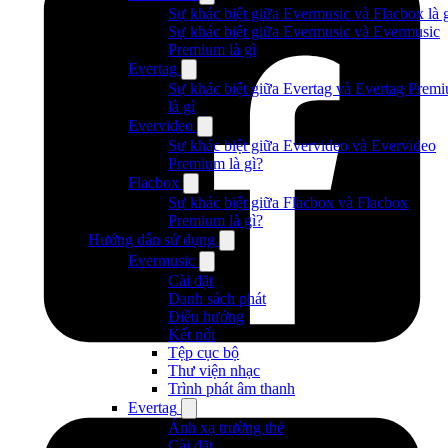
Sự khác biệt giữa Evermusic và Flacbox là 
Sự khác biệt giữa Evermusic và Evermusic
Premium là gì
Evertag
Sự khác biệt giữa Evertag và Evertag Prem
là gì
Evervideo
Sự khác biệt giữa Evervideo và Evervideo
Premium là gì?
Flacbox
Sự khác biệt giữa Flacbox và Flacbox
Premium là gì?
Hướng dẫn sử dụng
Evermusic
Cài đặt
Danh sách phát
Điều hướng
Kết nối
Tệp cục bộ
Thư viện nhạc
Trình phát âm thanh
Evertag
Ánh xạ trường thẻ
Cài đặt