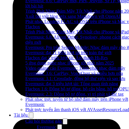
Evermusic 8.6: CarPlay mới, Plex, Jellyfin, SFTP, widge
lời bài hát
Trình Phát Nhạc Đám Mây Tốt Nhất cho iPhone năm 2
Xuất bài viết blog Wix sang Markdown với OpenAI
Phát nhạc Lossless FLAC và DSD trên iPhone và Mac v
Flacbox
Trình Phát Nhạc Đám Mây Tốt Nhất cho iPhone và iPad
Evermusic 6.8: Aliyun Drive, Synology, phong cách gia
diện mới
Evermusic Pro trên Setapp Mobile: Nhạc đám mây cho 
Evermusic đạt 11 triệu lượt tải trên toàn thế giới
Flacbox đạt 1 triệu lượt tải: Âm thanh Hi-Res
5 ứng dụng nghe nhạc iPhone tốt nhất năm 2025
Video quảng cáo Evermusic: Trình phát nhạc đám mây
Evermusic 3.6: CarPlay, VoiceOver và nhiều hơn nữa
Evermusic 3.1: Crossfade, đồng bộ thư viện và sao lưu
Evermusic đạt 3 triệu lượt tải: Tổng quan tính năng
Flacbox 1.6: Đồng bộ tự động, bộ cân bằng, hỗ trợ OP
Evermusic 2.3: Đồng bộ tự động, vị trí phát và thẻ tag
Phát nhạc trực tuyến từ bộ nhớ đám mây trên iPhone với
Evermusic
Phát trực tuyến âm thanh iOS với AVAssetResourceLoad
Tài liệu
Câu hỏi thường gặp
Evermusic