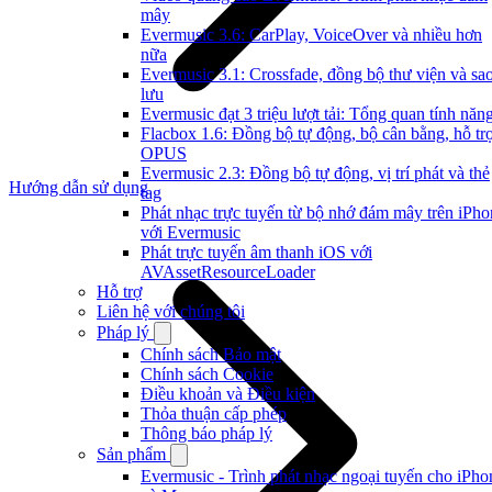
mây
Evermusic 3.6: CarPlay, VoiceOver và nhiều hơn
nữa
Evermusic 3.1: Crossfade, đồng bộ thư viện và sa
lưu
Evermusic đạt 3 triệu lượt tải: Tổng quan tính năn
Flacbox 1.6: Đồng bộ tự động, bộ cân bằng, hỗ tr
OPUS
Evermusic 2.3: Đồng bộ tự động, vị trí phát và thẻ
Hướng dẫn sử dụng
tag
Phát nhạc trực tuyến từ bộ nhớ đám mây trên iPho
với Evermusic
Phát trực tuyến âm thanh iOS với
AVAssetResourceLoader
Hỗ trợ
Liên hệ với chúng tôi
Pháp lý
Chính sách Bảo mật
Chính sách Cookie
Điều khoản và Điều kiện
Thỏa thuận cấp phép
Thông báo pháp lý
Sản phẩm
Evermusic - Trình phát nhạc ngoại tuyến cho iPho