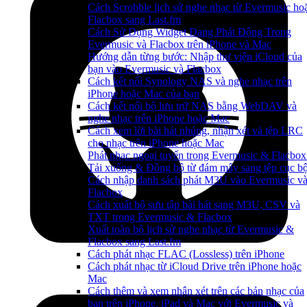
Cách Scrobble lịch sử nghe nhạc từ Evermusic ho
Flacbox sang Last.fm
Cách Sử Dụng Widget Đang Phát Động Trong
Evermusic và Flacbox trên iPhone và Mac
Hướng dẫn từng bước: Nhập thư viện iCloud của
bạn vào Evermusic và Flacbox
Cách kết nối Synology NAS và nghe nhạc trên
iPhone hoặc Mac của bạn
Cách kết nối bộ lưu trữ NAS bằng WebDAV và
nghe nhạc trên iPhone hoặc Mac
Cách xem lời bài hát nhúng, nhận xét và tệp LRC
cho nhạc trên iPhone hoặc Mac
Phát nhạc ngoại tuyến trong Evermusic & Flacbox
Tải xuống & Đồng bộ từ đám mây sang tệp cục b
Cách nhập danh sách phát M3U vào Evermusic v
Flacbox
Cách xuất bộ sưu tập bài hát sang M3U, CSV và
TXT trong Evermusic & Flacbox
Xuất toàn bộ lịch sử nghe nhạc từ Evermusic &
Flacbox sang Last.fm
Cách phát nhạc FLAC (Lossless) trên iPhone
Cách phát nhạc từ iCloud Drive trên iPhone hoặc
Mac
Cách thêm và xem nhận xét trên các bản nhạc của
bạn trên iPhone, iPad và Mac với Evermusic và