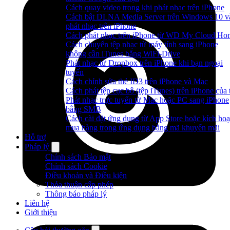
Cách quay video trong khi phát nhạc trên iPhone
Cách bật DLNA Media Server trên Windows 10 v
phát nhạc trên iPhone
Cách phát nhạc trên iPhone từ WD My Cloud Ho
Cách chuyển tệp nhạc từ máy tính sang iPhone
không cần iTunes bằng WiFi-Drive
Phát nhạc từ Dropbox trên iPhone khi bạn ngoại
tuyến
Cách chỉnh sửa thẻ ID3 trên iPhone và Mac
Cách phát tệp cục bộ (tệp iTunes) trên iPhone của 
Phát nhạc trực tuyến từ Mac hoặc PC sang iPhone
bằng SMB
Cách cài đặt ứng dụng từ App Store hoặc kích hoạ
mua hàng trong ứng dụng bằng mã khuyến mãi
Hỗ trợ
Pháp lý
Chính sách Bảo mật
Chính sách Cookie
Điều khoản và Điều kiện
Thỏa thuận cấp phép
Thông báo pháp lý
Liên hệ
Giới thiệu