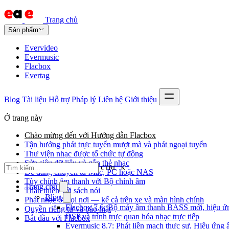
Trang chủ
Sản phẩm
Evervideo
Evermusic
Flacbox
Evertag
Blog
Tài liệu
Hỗ trợ
Pháp lý
Liên hệ
Giới thiệu
Ở trang này
Chào mừng đến với Hướng dẫn Flacbox
Tận hưởng phát trực tuyến mượt mà và phát ngoại tuyến
Thư viện nhạc được tổ chức tự động
Sửa siêu dữ liệu và gắn thẻ nhạc
CTRL K
Dễ dàng chuyển từ Mac, PC hoặc NAS
Tùy chỉnh âm thanh với Bộ chỉnh âm
Trang chủ
Thân thiện với sách nói
Blog
Phát nhạc ở mọi nơi — kể cả trên xe và màn hình chính
Flacbox 7.6: Bộ máy âm thanh BASS mới, hiệu ứ
Quyền riêng tư và bảo mật
DSP và trình trực quan hóa nhạc trực tiếp
Bắt đầu với Flacbox
Evermusic 8.7: Phát liền mạch thực sự, Hiệu ứng