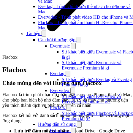
và Mac
Evertag - Trình chỉnh sửa thẻ nhạc cho iPhone và
Mac
Evervideo - Trình phát video HD cho iPhone và 
Flacbox - Trình phát âm thanh Hi-Res cho iPhone
Mac
Tài liệu
Câu hỏi thường gặp
Evermusic
Sự khác biệt giữa Evermusic và Flac
Flacbox
là gì
Sự khác biệt giữa Evermusic và
Evermusic Premium là gì
Flacbox
Evertag
Sự khác biệt giữa Evertag và Evertag
Chào mừng đến với Hướng dẫn Flacbox
Premium là gì
Evervideo
Flacbox là trình phát nhạc độ phân giải cao cho iPhone, iPad và Mac,
Sự khác biệt giữa Evervideo và
cho phép bạn biến bộ nhớ đám mây, NAS và máy chủ phương tiện
Evervideo Premium là gì?
yêu thích thành dịch vụ phát trực tuyến cá nhân.
Flacbox
Sự khác biệt giữa Flacbox và Flacbox
Flacbox kết nối với danh sách nguồn phong phú — tất cả trong một
Premium là gì?
ứng dụng:
Hướng dẫn sử dụng
Evermusic
Lưu trữ đám mây cá nhân:
iCloud Drive · Google Drive ·