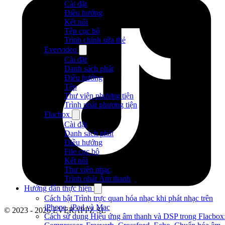
Cài đặt
Điều hướng
Kết nối
Tệp cục bộ
Trình chỉnh sửa thẻ
Evervideo
Cài đặt
Danh sách phát
Điều hướng
Tệp
Thư viện phương tiện
Trình phát phương tiện
Flacbox
Cài đặt
Danh sách phát
Điều hướng
File cục bộ
Kết nối
Thư viện nhạc
Trình phát Âm thanh
Hướng dẫn thực hiện
Cách bật Trình trực quan hóa nhạc khi phát nhạc trên
iPhone, iPad và Mac
© 2023 - 2026 EVERAPPZ SL
Cách sử dụng Hiệu ứng âm thanh và DSP trong Flacbox