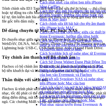
Cách phát nhạc của riêng bạn trên iPhone
bằng CarPlay
Trình chỉnh sửa ID3 Tags tích hợp có thể sửa thẻ bị hỏng — thủ công
Cách thay đổi ảnh bìa album cho bài hát cục
hoặc tự động tra cứu MusicBrainz. Bạn cũng có thể chuẩn hóa mã hó
bộ trên Spotify: Hướng dẫn từng bước (Di
ký tự, tìm kiếm ảnh bìa album còn thiếu và tự động ghi thay đổi vào
động & Máy tính)
file gốc trên đám mây.
Cách chỉnh sửa lời bài hát cho tệp âm thanh
trên iPhone hoặc MAC
Dễ dàng chuyển từ Mac, PC hoặc NAS
Cách chuyển thư viện nhạc giữa các thiết bị
trong Evermusic: hướng dẫn từng bước
Di chuyển nhạc giữa máy tính và iPhone hoặc iPad bằng: SMB,
Cách lưu trữ (ZIP) danh sách phát, album,
WebDAV, DLNA, Wi-Fi Drive, iTunes / Finder File Sharing qua cáp
nghệ sĩ và thể loại trong Evermusic & Flacb
Lightning hoặc USB-C, USB flash drive, hoặc iXpand Flash Drive.
và chuyển sang thiết bị khác
Cách Scrobble lịch sử nghe nhạc từ Evermu
Tùy chỉnh âm thanh với Bộ chỉnh âm
hoặc Flacbox sang Last.fm
Cách Sử Dụng Widget Đang Phát Động Tr
Evermusic và Flacbox trên iPhone và Mac
Flacbox có bộ chỉnh âm 10 dải với các preset theo phong cách iPod,
Hướng dẫn từng bước: Nhập thư viện iClou
bộ tiền khuếch đại và khả năng lưu preset của riêng bạn.
của bạn vào Evermusic và Flacbox
Cách kết nối Synology NAS và nghe nhạc
Thân thiện với sách nói
trên iPhone hoặc Mac của bạn
Cách kết nối bộ lưu trữ NAS bằng WebDA
Flacbox là trình phát sách nói tuyệt vời — nhiều đánh dấu mỗi bản
và nghe nhạc trên iPhone hoặc Mac
nhạc, tốc độ phát có thể điều chỉnh (0.02× đến 3.00×), tiếp tục phát t
Cách xem lời bài hát nhúng, nhận xét và tệp
đúng điểm dừng, nút bỏ qua thời gian có thể tùy chỉnh và bộ hẹn giờ
LRC cho nhạc trên iPhone hoặc Mac
ngủ. Các chương M4B và file dài được hỗ trợ đầy đủ.
Phát nhạc ngoại tuyến trong Evermusic &