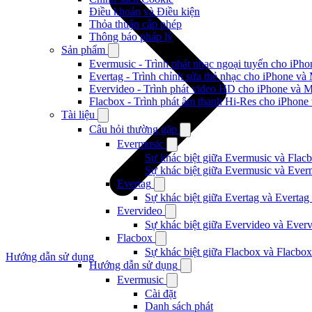
Điều khoản và Điều kiện
Thỏa thuận cấp phép
Thông báo pháp lý
Sản phẩm
Evermusic - Trình phát nhạc ngoại tuyến cho iPh
Evertag - Trình chỉnh sửa thẻ nhạc cho iPhone và
Evervideo - Trình phát video HD cho iPhone và 
Flacbox - Trình phát âm thanh Hi-Res cho iPhone
Tài liệu
Câu hỏi thường gặp
Evermusic
Sự khác biệt giữa Evermusic và Flacb
Sự khác biệt giữa Evermusic và Ever
Evertag
Sự khác biệt giữa Evertag và Evertag
Evervideo
Sự khác biệt giữa Evervideo và Ever
Flacbox
Sự khác biệt giữa Flacbox và Flacbox
Hướng dẫn sử dụng
Hướng dẫn sử dụng
Evermusic
Cài đặt
Danh sách phát