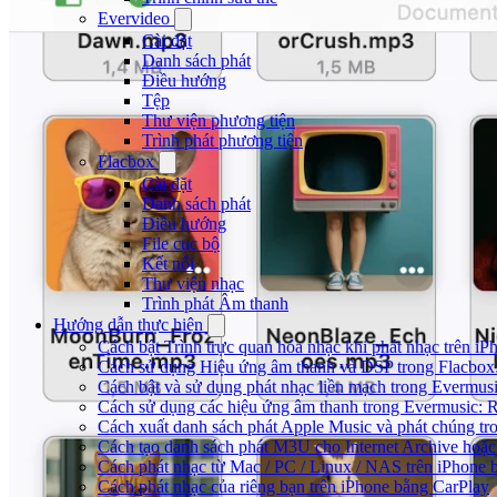
Evervideo
Cài đặt
Danh sách phát
Điều hướng
Tệp
Thư viện phương tiện
Trình phát phương tiện
Flacbox
Cài đặt
Danh sách phát
Điều hướng
File cục bộ
Kết nối
Thư viện nhạc
Trình phát Âm thanh
Hướng dẫn thực hiện
Cách bật Trình trực quan hóa nhạc khi phát nhạc trên iP
Cách sử dụng Hiệu ứng âm thanh và DSP trong Flacbox:
Cách bật và sử dụng phát nhạc liền mạch trong Evermus
Cách sử dụng các hiệu ứng âm thanh trong Evermusic: R
Cách xuất danh sách phát Apple Music và phát chúng tr
Cách tạo danh sách phát M3U cho Internet Archive hoặc
Cách phát nhạc từ Mac / PC / Linux / NAS trên iPhon
Cách phát nhạc của riêng bạn trên iPhone bằng CarPlay