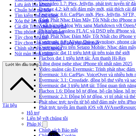
Evervideo 1.7: Plex, Jellyfin, phát trực tuyến từ 
Lưu ảnh bìa album
Evertag 4.2: kết nối đám mây mới, giải thích cài đặ
Chuẩn hóa mã hóa
Evermusic 8.6: CarPlay mới, Plex, Jellyfin, SFTP, 
Tìm kiếm thẻ thủ công
Trình Phát Nhạc Đám Mây Tốt Nhất cho iPhone 
Xóa thẻ âm thanh
Xuất bài viết blog Wix sang Markdown với Open
Cài đặt Trình chỉnh sửa thẻ
Phát nhạc Lossless FLAC và DSD trên iPhone và
Thu phóng ảnh bìa album
Trình Phát Nhạc Đám Mây Tốt Nhất cho iPhone v
Tùy chọn lưu thẻ
Evermusic 6.8: Aliyun Drive, Synology, phong cá
Tùy chọn cập nhật siêu dữ liệu tệp đám mây
Evermusic Pro trên Setapp Mobile: Nhạc đám mâ
Chỉnh sửa tệp trực tuyến
Evermusic đạt 11 triệu lượt tải trên toàn thế giới
Nút màn hình chính
Flacbox đạt 1 triệu lượt tải: Âm thanh Hi-Res
5 ứng dụng nghe nhạc iPhone tốt nhất năm 2025
Lướt lên đầu trang
Video quảng cáo Evermusic: Trình phát nhạc đám
Evermusic 3.6: CarPlay, VoiceOver và nhiều hơn 
Evermusic 3.1: Crossfade, đồng bộ thư viện và sa
Evermusic đạt 3 triệu lượt tải: Tổng quan tính năn
Flacbox 1.6: Đồng bộ tự động, bộ cân bằng, hỗ 
Evermusic 2.3: Đồng bộ tự động, vị trí phát và thẻ
Phát nhạc trực tuyến từ bộ nhớ đám mây trên iPh
Tài liệu
Phát trực tuyến âm thanh iOS với AVAssetResour
Hỗ trợ
Liên hệ với chúng tôi
Pháp lý
Chính sách Bảo mật
Chính sách Cookie