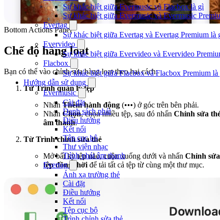
Sự khác biệt giữa Evermusic và Flacbox là gì
Sự khác biệt giữa Evermusic và Evermusic Premiu
Evertag
Bottom Actions Panel
Sự khác biệt giữa Evertag và Evertag Premium là 
Evervideo
Chế độ hàng loạt
Sự khác biệt giữa Evervideo và Evervideo Premiu
Flacbox
Bạn có thể vào chỉnh sửa hàng loạt theo hai cách:
Sự khác biệt giữa Flacbox và Flacbox Premium là 
Hướng dẫn sử dụng
Từ Trình quản lý tệp
Evermusic
Cài đặt
Nhấn
Thêm hành động
(•••) ở góc trên bên phải.
Danh sách phát
Nhấn
Chọn
, chọn nhiều tệp, sau đó nhấn
Chỉnh sửa th
Điều hướng
âm thanh
.
Kết nối
Tệp cục bộ
Từ Trình chỉnh sửa thẻ
Thư viện nhạc
Trình phát âm thanh
Mở bất kỳ tệp nào, cuộn xuống dưới và nhấn
Chỉnh sửa
Evertag
tệp đồng thời
để tải tất cả tệp từ cùng một thư mục.
Ánh xạ trường thẻ
Cài đặt
Điều hướng
Kết nối
Tệp cục bộ
Trình chỉnh sửa thẻ