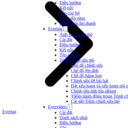
Điều hướng
Kết nối
Tệp cục bộ
Thư viện nhạc
Trình phát âm thanh
Evertag
Ánh xạ trường thẻ
Cài đặt
Điều hướng
Kết nối
Tệp cục bộ
Trình chỉnh sửa thẻ
Chế độ chỉnh sửa
Chế độ tệp đơn
Chế độ hàng loạt
Chỉnh sửa lời bài hát
Đặt xếp hạng và xếp hạng nội 
Chỉnh sửa ảnh bìa album
Thêm hành động trong Trình ch
Cài đặt Trình chỉnh sửa thẻ
Evervideo
Evertag
Cài đặt
Danh sách phát
Điều hướng
Tệp