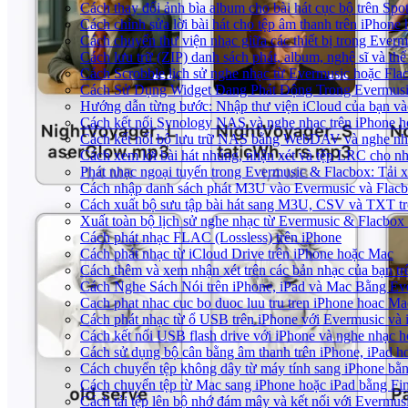
Cách thay đổi ảnh bìa album cho bài hát cục bộ trên Sp
Cách chỉnh sửa lời bài hát cho tệp âm thanh trên iPho
Cách chuyển thư viện nhạc giữa các thiết bị trong Ever
Cách lưu trữ (ZIP) danh sách phát, album, nghệ sĩ và th
Cách Scrobble lịch sử nghe nhạc từ Evermusic hoặc Fla
Cách Sử Dụng Widget Đang Phát Động Trong Evermusic
Hướng dẫn từng bước: Nhập thư viện iCloud của bạn và
Cách kết nối Synology NAS và nghe nhạc trên iPhone 
Cách kết nối bộ lưu trữ NAS bằng WebDAV và nghe nh
Cách xem lời bài hát nhúng, nhận xét và tệp LRC cho n
Phát nhạc ngoại tuyến trong Evermusic & Flacbox: Tải
Cách nhập danh sách phát M3U vào Evermusic và Flac
Cách xuất bộ sưu tập bài hát sang M3U, CSV và TXT t
Xuất toàn bộ lịch sử nghe nhạc từ Evermusic & Flacbox
Cách phát nhạc FLAC (Lossless) trên iPhone
Cách phát nhạc từ iCloud Drive trên iPhone hoặc Mac
Cách thêm và xem nhận xét trên các bản nhạc của bạn t
Cách Nghe Sách Nói trên iPhone, iPad và Mac Bằng Ev
Cach phat nhac cuc bo duoc luu tru tren iPhone hoac Ma
Cách phát nhạc từ ổ USB trên iPhone với Evermusic và
Cách kết nối USB flash drive với iPhone và nghe nhạc ho
Cách sử dụng bộ cân bằng âm thanh trên iPhone, iPad 
Cách chuyển tệp không dây từ máy tính sang iPhone bằ
Cách chuyển tệp từ Mac sang iPhone hoặc iPad bằng Fi
Cách tải tệp lên bộ nhớ đám mây và kết nối với Evermus