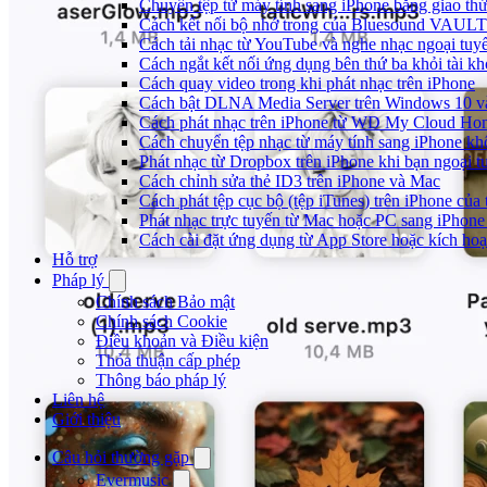
Chuyển tệp từ máy tính sang iPhone bằng giao t
Cách kết nối bộ nhớ trong của Bluesound VAULT 
Cách tải nhạc từ YouTube và nghe nhạc ngoại tuyế
Cách ngắt kết nối ứng dụng bên thứ ba khỏi tài k
Cách quay video trong khi phát nhạc trên iPhone
Cách bật DLNA Media Server trên Windows 10 và 
Cách phát nhạc trên iPhone từ WD My Cloud Ho
Cách chuyển tệp nhạc từ máy tính sang iPhone kh
Phát nhạc từ Dropbox trên iPhone khi bạn ngoại t
Cách chỉnh sửa thẻ ID3 trên iPhone và Mac
Cách phát tệp cục bộ (tệp iTunes) trên iPhone của 
Phát nhạc trực tuyến từ Mac hoặc PC sang iPho
Cách cài đặt ứng dụng từ App Store hoặc kích h
Hỗ trợ
Pháp lý
Chính sách Bảo mật
Chính sách Cookie
Điều khoản và Điều kiện
Thỏa thuận cấp phép
Thông báo pháp lý
Liên hệ
Giới thiệu
Câu hỏi thường gặp
Evermusic