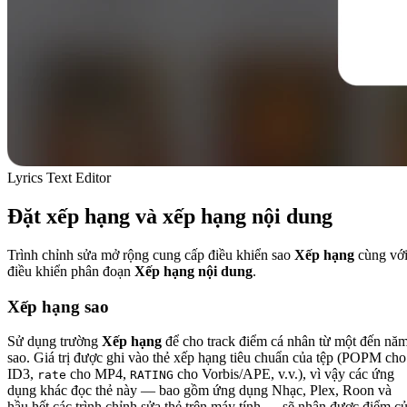
Lyrics Text Editor
Đặt xếp hạng và xếp hạng nội dung
Trình chỉnh sửa mở rộng cung cấp điều khiển sao
Xếp hạng
cùng vớ
điều khiển phân đoạn
Xếp hạng nội dung
.
Xếp hạng sao
Sử dụng trường
Xếp hạng
để cho track điểm cá nhân từ một đến nă
sao. Giá trị được ghi vào thẻ xếp hạng tiêu chuẩn của tệp (POPM cho
ID3,
cho MP4,
cho Vorbis/APE, v.v.), vì vậy các ứng
rate
RATING
dụng khác đọc thẻ này — bao gồm ứng dụng Nhạc, Plex, Roon và
hầu hết các trình chỉnh sửa thẻ trên máy tính — sẽ nhận được điểm c