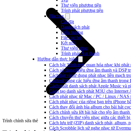
Thư viện phương tiện
Trình phát phương tiện
Flacbox
Cài đặt
Danh sách phát
Điều hướng
File cục bộ
Kết nối
Thư viện nhạc
Trình phát Âm thanh
Hướng dẫn thực hiện
Cách bật Trình trực quan hóa nhạc khi phát
Cách sử dụng Hiệu ứng âm thanh và DSP tr
Cách bật và sử dụng phát nhạc liền mạch t
Cách sử dụng các hiệu ứng âm thanh trong 
Cách xuất danh sách phát Apple Music và p
Cách tạo danh sách phát M3U cho Internet 
Cách phát nhạc từ Mac / PC / Linux / NA
Cách phát nhạc của riêng bạn trên iPhone b
Cách thay đổi ảnh bìa album cho bài hát cụ
Cách chỉnh sửa lời bài hát cho tệp âm tha
Cách chuyển thư viện nhạc giữa các thiết b
Trình chỉnh sửa thẻ
Cách lưu trữ (ZIP) danh sách phát, album, n
Cách Scrobble lịch sử nghe nhạc từ Evermu