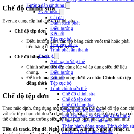
Hướng dẫn sử dụng
Chế độ chỉnh sửa
Evermusic
Cài đặt
Evertag cung cấp hai chế độ chỉnh sửa:
Danh sách phát
Điều hướng
Chế độ tệp đơn
Kết nối
Tệp cục bộ
Điều hướng giữa các tệp bằng cách vuốt trái hoặc phải
Thư viện nhạc
trên băng chuyền ảnh bìa.
Trình phát âm thanh
Evertag
Chế độ hàng loạt
Ánh xạ trường thẻ
Chỉnh sửa nhiều tệp cùng lúc và áp dụng siêu dữ liệu
Cài đặt
chung.
Điều hướng
Để kích hoạt, cuộn xuống dưới và nhấn
Chỉnh sửa tệp
Kết nối
đồng thời
.
Tệp cục bộ
Trình chỉnh sửa thẻ
Chế độ chỉnh sửa
Chế độ tệp đơn
Chế độ tệp đơn
Chế độ hàng loạt
Theo mặc định, ứng dụng mở trình chỉnh sửa thẻ ở chế độ tệp đơn ch
Chỉnh sửa lời bài hát
với các tùy chọn chỉnh sửa chính được bật. Trong chế độ này, bạn có
Đặt xếp hạng và xếp hạng nội dung
thể chỉnh sửa các trường siêu dữ liệu phổ biến nhất, chẳng hạn như:
Chỉnh sửa ảnh bìa album
Thêm hành động trong Trình chỉnh sử
Tiêu đề track, Phụ đề, Nghệ sĩ album, Album, Nghệ sĩ, Nhạc sĩ,
Cài đặt Trình chỉnh sửa thẻ