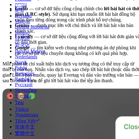
עברית
Lrclib
— cơ sở dữ liệu công cộng chính cho
lời bài hát có thờ
हिन्दी
gian (LRC-style)
. Sử dụng khi bạn muốn lời bài hát đồng bộ
Hrvatski
cuộn theo từng dòng trong các trình phát hỗ trợ chúng.
Magyar
Genius
— danh mục lớn với chú thích và lời bài hát văn bản
Bahasa Indonesia
chính xác.
Italiano
Lyricsify
— cơ sở dữ liệu cộng đồng với lời bài hát đơn giản v
日本語
có dấu thời gian.
한국어
Google
— tìm kiếm web chung như phương án dự phòng khi
Bahasa Melayu
các cơ sở dữ liệu chuyên dụng không có kết quả phù hợp.
Nederlands
Norsk
Mỗi phím tắt chỉ xuất hiện khi dịch vụ tương ứng có thể truy cập từ
Polski
thiết bị của bạn. Nhấn vào dịch vụ, sao chép lời bài hát (hoặc dấu thời
Português
gian LRC) bạn muốn, quay lại Evertag và dán vào trường văn bản —
Română
sau đó nhấn
Lưu
để ghi lời bài hát vào thẻ tệp âm thanh.
Русский
Slovenčina
Svenska
ไทย
Türkçe
Українська
Tiếng Việt
简体中文
繁體中文