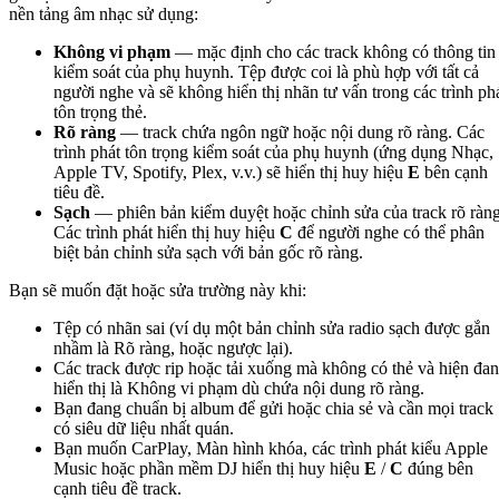
nền tảng âm nhạc sử dụng:
Không vi phạm
— mặc định cho các track không có thông tin
kiểm soát của phụ huynh. Tệp được coi là phù hợp với tất cả
người nghe và sẽ không hiển thị nhãn tư vấn trong các trình ph
tôn trọng thẻ.
Rõ ràng
— track chứa ngôn ngữ hoặc nội dung rõ ràng. Các
trình phát tôn trọng kiểm soát của phụ huynh (ứng dụng Nhạc,
Apple TV, Spotify, Plex, v.v.) sẽ hiển thị huy hiệu
E
bên cạnh
tiêu đề.
Sạch
— phiên bản kiểm duyệt hoặc chỉnh sửa của track rõ ràng
Các trình phát hiển thị huy hiệu
C
để người nghe có thể phân
biệt bản chỉnh sửa sạch với bản gốc rõ ràng.
Bạn sẽ muốn đặt hoặc sửa trường này khi:
Tệp có nhãn sai (ví dụ một bản chỉnh sửa radio sạch được gắn
nhầm là Rõ ràng, hoặc ngược lại).
Các track được rip hoặc tải xuống mà không có thẻ và hiện đa
hiển thị là Không vi phạm dù chứa nội dung rõ ràng.
Bạn đang chuẩn bị album để gửi hoặc chia sẻ và cần mọi track
có siêu dữ liệu nhất quán.
Bạn muốn CarPlay, Màn hình khóa, các trình phát kiểu Apple
Music hoặc phần mềm DJ hiển thị huy hiệu
E
/
C
đúng bên
cạnh tiêu đề track.