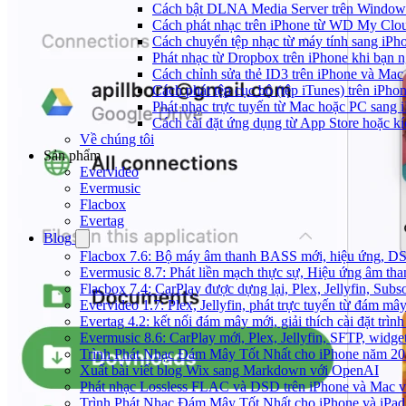
Cách bật DLNA Media Server trên Windows 
Cách phát nhạc trên iPhone từ WD My Cl
Cách chuyển tệp nhạc từ máy tính sang iPh
Phát nhạc từ Dropbox trên iPhone khi bạn n
Cách chỉnh sửa thẻ ID3 trên iPhone và Mac
Cách phát tệp cục bộ (tệp iTunes) trên iPhon
Phát nhạc trực tuyến từ Mac hoặc PC sang
Cách cài đặt ứng dụng từ App Store hoặc k
Về chúng tôi
Sản phẩm
Evervideo
Evermusic
Flacbox
Evertag
Blog
Flacbox 7.6: Bộ máy âm thanh BASS mới, hiệu ứng, DSP 
Evermusic 8.7: Phát liền mạch thực sự, Hiệu ứng âm tha
Flacbox 7.4: CarPlay được dựng lại, Plex, Jellyfin, Su
Evervideo 1.7: Plex, Jellyfin, phát trực tuyến từ đám mây
Evertag 4.2: kết nối đám mây mới, giải thích cài đặt trình
Evermusic 8.6: CarPlay mới, Plex, Jellyfin, SFTP, widget 
Trình Phát Nhạc Đám Mây Tốt Nhất cho iPhone năm 2
Xuất bài viết blog Wix sang Markdown với OpenAI
Phát nhạc Lossless FLAC và DSD trên iPhone và Mac v
Trình Phát Nhạc Đám Mây Tốt Nhất cho iPhone và iPad