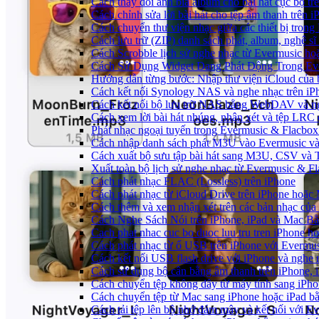
Cách thay đổi ảnh bìa album cho bài hát cục bộ t
Cách chỉnh sửa lời bài hát cho tệp âm thanh trê
Cách chuyển thư viện nhạc giữa các thiết bị tron
Cách lưu trữ (ZIP) danh sách phát, album, nghệ sĩ
Cách Scrobble lịch sử nghe nhạc từ Evermusic ho
Cách Sử Dụng Widget Đang Phát Động Trong Eve
Hướng dẫn từng bước: Nhập thư viện iCloud của 
Cách kết nối Synology NAS và nghe nhạc trên iP
Cách kết nối bộ lưu trữ NAS bằng WebDAV và ng
Cách xem lời bài hát nhúng, nhận xét và tệp LRC
Phát nhạc ngoại tuyến trong Evermusic & Flacbo
Cách nhập danh sách phát M3U vào Evermusic và
Cách xuất bộ sưu tập bài hát sang M3U, CSV và
Xuất toàn bộ lịch sử nghe nhạc từ Evermusic & F
Cách phát nhạc FLAC (Lossless) trên iPhone
Cách phát nhạc từ iCloud Drive trên iPhone hoặc
Cách thêm và xem nhận xét trên các bản nhạc của
Cách Nghe Sách Nói trên iPhone, iPad và Mac B
Cach phat nhac cuc bo duoc luu tru tren iPhone h
Cách phát nhạc từ ổ USB trên iPhone với Evermu
Cách kết nối USB flash drive với iPhone và nghe n
Cách sử dụng bộ cân bằng âm thanh trên iPhone, 
Cách chuyển tệp không dây từ máy tính sang iPh
Cách chuyển tệp từ Mac sang iPhone hoặc iPad b
Cách tải tệp lên bộ nhớ đám mây và kết nối với E