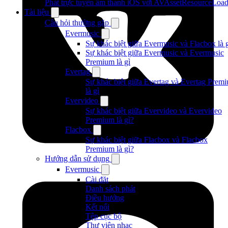
Phát trực tuyến âm thanh iOS với AVAssetResourceLoad
Tài liệu
Câu hỏi thường gặp
Evermusic
Sự khác biệt giữa Evermusic và Flacbox là 
Sự khác biệt giữa Evermusic và Evermusic
Premium là gì
Evertag
Sự khác biệt giữa Evertag và Evertag Prem
là gì
Evervideo
Sự khác biệt giữa Evervideo và Evervideo
Premium là gì?
Flacbox
Sự khác biệt giữa Flacbox và Flacbox
Premium là gì?
Hướng dẫn sử dụng
Evermusic
Cài đặt
Danh sách phát
Điều hướng
Kết nối
Tệp cục bộ
Thư viện nhạc