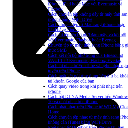
iPhone, iPad hoặc Mac với Evermusic và
Flacbox
Cách chuyển tệp không dây từ máy tính san
iPhone bằng WiFi-Drive
Cách chuyển tệp từ Mac sang iPhone hoặc
iPad bằng Finder
Cách tải tệp lên bộ nhớ đám mây và kết nối
với Evermusic, Flacbox hoặc Evertag
Chuyển tệp từ máy tính sang iPhone bằng g
thức SMB
Cách kết nối bộ nhớ trong của Bluesound
VAULT từ Evermusic, Flacbox, Evertag
Cách tải nhạc từ YouTube và nghe nhạc ngo
tuyến trên iPhone
Cách ngắt kết nối ứng dụng bên thứ ba khỏi
tài khoản Google của bạn
Cách quay video trong khi phát nhạc trên
iPhone
Cách bật DLNA Media Server trên Window
10 và phát nhạc trên iPhone
Cách phát nhạc trên iPhone từ WD My Clo
Home
Cách chuyển tệp nhạc từ máy tính sang iPh
không cần iTunes bằng WiFi-Drive
Phát nhạc từ Dropbox trên iPhone khi bạn