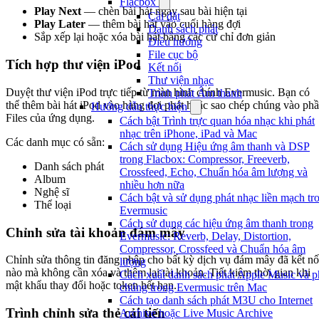
Flacbox
Play Next
— chèn bài hát ngay sau bài hiện tại
Cài đặt
Play Later
— thêm bài hát vào cuối hàng đợi
Danh sách phát
Sắp xếp lại hoặc xóa bài hát bằng các cử chỉ đơn giản
Điều hướng
File cục bộ
Tích hợp thư viện iPod
Kết nối
Thư viện nhạc
Duyệt thư viện iPod trực tiếp từ màn hình chính Evermusic. Bạn có
Trình phát Âm thanh
thể thêm bài hát iPod vào hàng đợi phát hoặc sao chép chúng vào ph
Hướng dẫn thực hiện
Files của ứng dụng.
Cách bật Trình trực quan hóa nhạc khi phát
nhạc trên iPhone, iPad và Mac
Các danh mục có sẵn:
Cách sử dụng Hiệu ứng âm thanh và DSP
trong Flacbox: Compressor, Freeverb,
Danh sách phát
Crossfeed, Echo, Chuẩn hóa âm lượng và
Album
nhiều hơn nữa
Nghệ sĩ
Cách bật và sử dụng phát nhạc liền mạch tr
Thể loại
Evermusic
Cách sử dụng các hiệu ứng âm thanh trong
Chỉnh sửa tài khoản đám mây
Evermusic: Reverb, Delay, Distortion,
Compressor, Crossfeed và Chuẩn hóa âm
Chỉnh sửa thông tin đăng nhập cho bất kỳ dịch vụ đám mây đã kết nố
lượng
nào mà không cần xóa và thêm lại tài khoản. Tiết kiệm thời gian khi
Cách xuất danh sách phát Apple Music và p
mật khẩu thay đổi hoặc token hết hạn.
chúng trong Evermusic trên Mac
Cách tạo danh sách phát M3U cho Internet
Trình chỉnh sửa thẻ cải tiến
Archive hoặc Live Music Archive