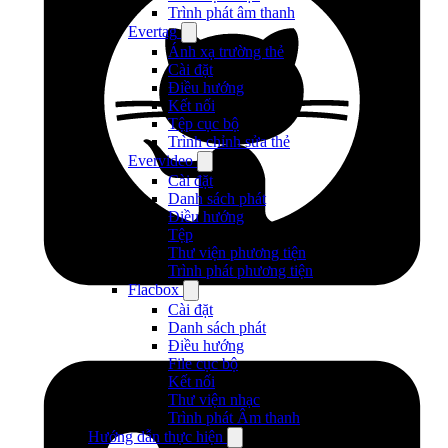
Trình phát âm thanh
Evertag
Ánh xạ trường thẻ
Cài đặt
Điều hướng
Kết nối
Tệp cục bộ
Trình chỉnh sửa thẻ
Evervideo
Cài đặt
Danh sách phát
Điều hướng
Tệp
Thư viện phương tiện
Trình phát phương tiện
Flacbox
Cài đặt
Danh sách phát
Điều hướng
File cục bộ
Kết nối
Thư viện nhạc
Trình phát Âm thanh
Hướng dẫn thực hiện