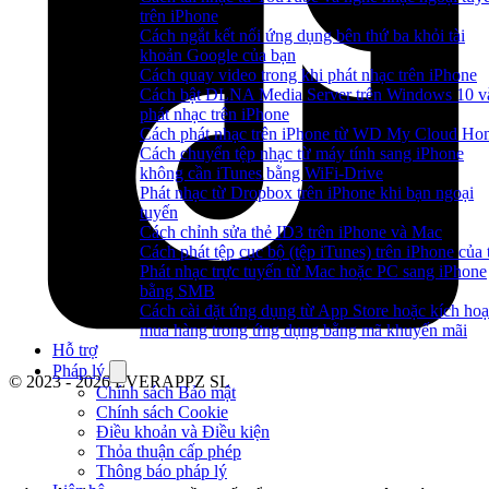
trên iPhone
Cách ngắt kết nối ứng dụng bên thứ ba khỏi tài
khoản Google của bạn
Cách quay video trong khi phát nhạc trên iPhone
Cách bật DLNA Media Server trên Windows 10 v
phát nhạc trên iPhone
Cách phát nhạc trên iPhone từ WD My Cloud Ho
Cách chuyển tệp nhạc từ máy tính sang iPhone
không cần iTunes bằng WiFi-Drive
Phát nhạc từ Dropbox trên iPhone khi bạn ngoại
tuyến
Cách chỉnh sửa thẻ ID3 trên iPhone và Mac
Cách phát tệp cục bộ (tệp iTunes) trên iPhone của 
Phát nhạc trực tuyến từ Mac hoặc PC sang iPhone
bằng SMB
Cách cài đặt ứng dụng từ App Store hoặc kích hoạ
mua hàng trong ứng dụng bằng mã khuyến mãi
Hỗ trợ
Pháp lý
© 2023 - 2026 EVERAPPZ SL
Chính sách Bảo mật
Chính sách Cookie
Điều khoản và Điều kiện
Thỏa thuận cấp phép
Thông báo pháp lý