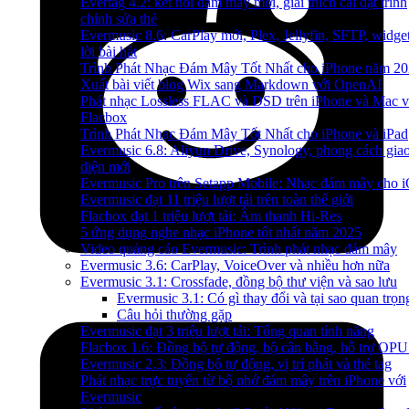
Evertag 4.2: kết nối đám mây mới, giải thích cài đặt trình
chỉnh sửa thẻ
Evermusic 8.6: CarPlay mới, Plex, Jellyfin, SFTP, widge
lời bài hát
Trình Phát Nhạc Đám Mây Tốt Nhất cho iPhone năm 2
Xuất bài viết blog Wix sang Markdown với OpenAI
Phát nhạc Lossless FLAC và DSD trên iPhone và Mac v
Flacbox
Trình Phát Nhạc Đám Mây Tốt Nhất cho iPhone và iPad
Evermusic 6.8: Aliyun Drive, Synology, phong cách gia
diện mới
Evermusic Pro trên Setapp Mobile: Nhạc đám mây cho 
Evermusic đạt 11 triệu lượt tải trên toàn thế giới
Flacbox đạt 1 triệu lượt tải: Âm thanh Hi-Res
5 ứng dụng nghe nhạc iPhone tốt nhất năm 2025
Video quảng cáo Evermusic: Trình phát nhạc đám mây
Evermusic 3.6: CarPlay, VoiceOver và nhiều hơn nữa
Evermusic 3.1: Crossfade, đồng bộ thư viện và sao lưu
Evermusic 3.1: Có gì thay đổi và tại sao quan trọn
Câu hỏi thường gặp
Evermusic đạt 3 triệu lượt tải: Tổng quan tính năng
Flacbox 1.6: Đồng bộ tự động, bộ cân bằng, hỗ trợ OP
Evermusic 2.3: Đồng bộ tự động, vị trí phát và thẻ tag
Phát nhạc trực tuyến từ bộ nhớ đám mây trên iPhone với
Evermusic