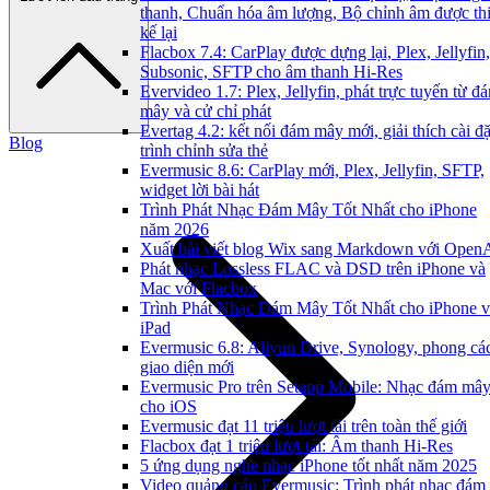
thanh, Chuẩn hóa âm lượng, Bộ chỉnh âm được thi
kế lại
Flacbox 7.4: CarPlay được dựng lại, Plex, Jellyfin,
Subsonic, SFTP cho âm thanh Hi-Res
Evervideo 1.7: Plex, Jellyfin, phát trực tuyến từ đ
mây và cử chỉ phát
Evertag 4.2: kết nối đám mây mới, giải thích cài đặ
Blog
trình chỉnh sửa thẻ
Evermusic 8.6: CarPlay mới, Plex, Jellyfin, SFTP,
widget lời bài hát
Trình Phát Nhạc Đám Mây Tốt Nhất cho iPhone
năm 2026
Xuất bài viết blog Wix sang Markdown với Open
Phát nhạc Lossless FLAC và DSD trên iPhone và
Mac với Flacbox
Trình Phát Nhạc Đám Mây Tốt Nhất cho iPhone v
iPad
Evermusic 6.8: Aliyun Drive, Synology, phong cá
giao diện mới
Evermusic Pro trên Setapp Mobile: Nhạc đám mâ
cho iOS
Evermusic đạt 11 triệu lượt tải trên toàn thế giới
Flacbox đạt 1 triệu lượt tải: Âm thanh Hi-Res
5 ứng dụng nghe nhạc iPhone tốt nhất năm 2025
Video quảng cáo Evermusic: Trình phát nhạc đám