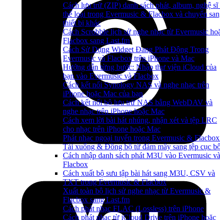
Cách lưu trữ (ZIP) danh sách phát, album, nghệ sĩ
thể loại trong Evermusic & Flacbox và chuyển sa
thiết bị khác
Cách Scrobble lịch sử nghe nhạc từ Evermusic ho
Flacbox sang Last.fm
Cách Sử Dụng Widget Đang Phát Động Trong
Evermusic và Flacbox trên iPhone và Mac
Hướng dẫn từng bước: Nhập thư viện iCloud của
bạn vào Evermusic và Flacbox
Cách kết nối Synology NAS và nghe nhạc trên
iPhone hoặc Mac của bạn
Cách kết nối bộ lưu trữ NAS bằng WebDAV và
nghe nhạc trên iPhone hoặc Mac
Cách xem lời bài hát nhúng, nhận xét và tệp LRC
cho nhạc trên iPhone hoặc Mac
Phát nhạc ngoại tuyến trong Evermusic & Flacbox
Tải xuống & Đồng bộ từ đám mây sang tệp cục b
Cách nhập danh sách phát M3U vào Evermusic v
Flacbox
Cách xuất bộ sưu tập bài hát sang M3U, CSV và
TXT trong Evermusic & Flacbox
Xuất toàn bộ lịch sử nghe nhạc từ Evermusic &
Flacbox sang Last.fm
Cách phát nhạc FLAC (Lossless) trên iPhone
Cách phát nhạc từ iCloud Drive trên iPhone hoặc