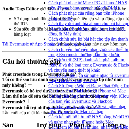
Cách phát nhạc từ Mac / PC / Linux / NAS
trên iPhone bằng máy chủ Kodi DLNA
Audio Tags Editor
giờ đây xử lý sửa siêu dữ liệu đáng tin cậy hơn:
Cách phát nhạc của riêng bạn trên iPhone
bằng CarPlay
Sử dụng hành động
Identify
để quét tên tệp và tự động cập nh
Cách thay đổi ảnh bìa album cho bài hát cục
thẻ ID3
bộ trên Spotify: Hướng dẫn từng bước (Di
Sửa siêu dữ liệu bị hỏng hoặc thêm thông tin album còn thiếu
động & Máy tính)
hàng loạt
Cách chỉnh sửa lời bài hát cho tệp âm thanh
Tải Evermusic từ App Store
và thử các tính năng này ngay hôm nay.
trên iPhone hoặc MAC
Cách chuyển thư viện nhạc giữa các thiết bị
trong Evermusic: hướng dẫn từng bước
Cách lưu trữ (ZIP) danh sách phát, album,
Câu hỏi thường gặp
nghệ sĩ và thể loại trong Evermusic & Flacb
và chuyển sang thiết bị khác
Phát crossfade trong Evermusic là gì?
Cách Scrobble lịch sử nghe nhạc từ Evermu
Tôi có thể sao lưu danh sách phát Evermusic vào bộ nhớ đám
hoặc Flacbox sang Last.fm
mây không?
Cách Sử Dụng Widget Đang Phát Động Tr
Evermusic có hỗ trợ duyệt thư viện iPod không?
Evermusic và Flacbox trên iPhone và Mac
Làm thế nào để sửa thẻ bài hát không chính xác trong
Hướng dẫn từng bước: Nhập thư viện iClou
của bạn vào Evermusic và Flacbox
Evermusic?
Cách kết nối Synology NAS và nghe nhạc
Evermusic hỗ trợ những dịch vụ đám mây nào?
trên iPhone hoặc Mac của bạn
Lần cuối cập nhật lúc
tháng 6 19, 2018
Cách kết nối bộ lưu trữ NAS bằng WebDA
và nghe nhạc trên iPhone hoặc Mac
Sản
Trợ giúp
Pháp lý
Công ty
Cách xem lời bài hát nhúng, nhận xét và tệp