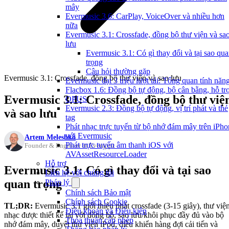
mây
Evermusic 3.6: CarPlay, VoiceOver và nhiều hơn
nữa
Evermusic 3.1: Crossfade, đồng bộ thư viện và sa
lưu
Evermusic 3.1: Có gì thay đổi và tại sao qu
trọng
Câu hỏi thường gặp
Evermusic 3.1: Crossfade, đồng bộ thư viện và sao lưu
Evermusic đạt 3 triệu lượt tải: Tổng quan tính năn
Flacbox 1.6: Đồng bộ tự động, bộ cân bằng, hỗ tr
Evermusic 3.1: Crossfade, đồng bộ thư việ
OPUS
Evermusic 2.3: Đồng bộ tự động, vị trí phát và thẻ
và sao lưu
tag
Phát nhạc trực tuyến từ bộ nhớ đám mây trên iPho
với Evermusic
Artem Meleshko
Phát trực tuyến âm thanh iOS với
Founder & Engineer at Everappz
AVAssetResourceLoader
Hỗ trợ
Evermusic 3.1: Có gì thay đổi và tại sao
Liên hệ với chúng tôi
quan trọng
Pháp lý
Chính sách Bảo mật
Chính sách Cookie
TL;DR:
Evermusic 3.1 giới thiệu phát crossfade (3-15 giây), thư việ
Điều khoản và Điều kiện
nhạc được thiết kế lại với đồng bộ, sao lưu/khôi phục đầy đủ vào bộ
Thỏa thuận cấp phép
nhớ đám mây, duyệt thư viện iPod, điều khiển hàng đợi cải tiến và