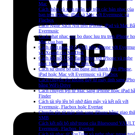
Mac
Cách thêm và xem nhận xét trên các bản nhạc của
bạn trên iPhone, iPad và Mac với Evermusic và
Flacbox
Cách Nghe Sách Nói trên iPhone, iPad và Mac B
Evermusic
Cach phat nhac cuc bo duoc luu tru tren iPhone h
Mac cua ban
Cách phát nhạc từ ổ USB trên iPhone với Evermu
và iXpand của SanDisk
Cách kết nối USB flash drive với iPhone và nghe
nhạc hoặc quản lý tệp trên đó
Cách sử dụng bộ cân bằng âm thanh trên iPhone,
iPad hoặc Mac với Evermusic và Flacbox
Cách chuyển tệp không dây từ máy tính sang iPh
bằng WiFi-Drive
Cách chuyển tệp từ Mac sang iPhone hoặc iPad b
Finder
Cách tải tệp lên bộ nhớ đám mây và kết nối với
Evermusic, Flacbox hoặc Evertag
Chuyển tệp từ máy tính sang iPhone bằng giao th
SMB
Cách kết nối bộ nhớ trong của Bluesound VAULT
Evermusic, Flacbox, Evertag
Cách tải nhạc từ YouTube và nghe nhạc ngoại tuy