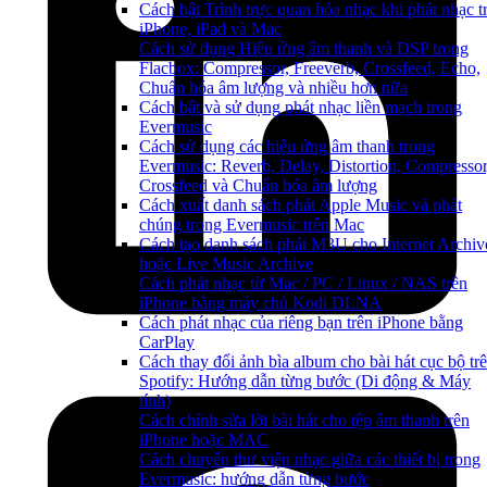
Cách bật Trình trực quan hóa nhạc khi phát nhạc t
iPhone, iPad và Mac
Cách sử dụng Hiệu ứng âm thanh và DSP trong
Flacbox: Compressor, Freeverb, Crossfeed, Echo,
Chuẩn hóa âm lượng và nhiều hơn nữa
Cách bật và sử dụng phát nhạc liền mạch trong
Evermusic
Cách sử dụng các hiệu ứng âm thanh trong
Evermusic: Reverb, Delay, Distortion, Compressor
Crossfeed và Chuẩn hóa âm lượng
Cách xuất danh sách phát Apple Music và phát
chúng trong Evermusic trên Mac
Cách tạo danh sách phát M3U cho Internet Archiv
hoặc Live Music Archive
Cách phát nhạc từ Mac / PC / Linux / NAS trên
iPhone bằng máy chủ Kodi DLNA
Cách phát nhạc của riêng bạn trên iPhone bằng
CarPlay
Cách thay đổi ảnh bìa album cho bài hát cục bộ tr
Spotify: Hướng dẫn từng bước (Di động & Máy
tính)
Cách chỉnh sửa lời bài hát cho tệp âm thanh trên
iPhone hoặc MAC
Cách chuyển thư viện nhạc giữa các thiết bị trong
Evermusic: hướng dẫn từng bước