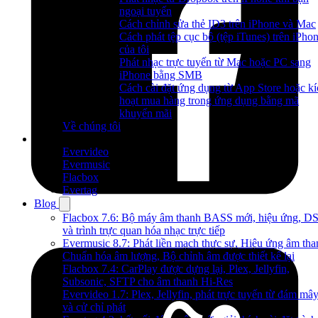
ngoại tuyến
Cách chỉnh sửa thẻ ID3 trên iPhone và Mac
Cách phát tệp cục bộ (tệp iTunes) trên iPho
của tôi
Phát nhạc trực tuyến từ Mac hoặc PC sang
iPhone bằng SMB
Cách cài đặt ứng dụng từ App Store hoặc kí
hoạt mua hàng trong ứng dụng bằng mã
khuyến mãi
Về chúng tôi
Sản phẩm
Evervideo
Evermusic
Flacbox
Evertag
Blog
Flacbox 7.6: Bộ máy âm thanh BASS mới, hiệu ứng, D
và trình trực quan hóa nhạc trực tiếp
Evermusic 8.7: Phát liền mạch thực sự, Hiệu ứng âm tha
Chuẩn hóa âm lượng, Bộ chỉnh âm được thiết kế lại
Flacbox 7.4: CarPlay được dựng lại, Plex, Jellyfin,
Subsonic, SFTP cho âm thanh Hi-Res
Evervideo 1.7: Plex, Jellyfin, phát trực tuyến từ đám mâ
và cử chỉ phát