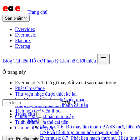
Trang chủ
Sản phẩm
Evervideo
Evermusic
Flacbox
Evertag
Blog
Tài liệu
Hỗ trợ
Pháp lý
Liên hệ
Giới thiệu
Ở trang này
Evermusic 3.1: Có gì thay đổi và tại sao quan trọng
Phát Crossfade
Thư viện nhạc được thiết kế lại
Sao lưu và khôi phục thư viện nhạc
CTRL K
Hàng đợi trình phát âm thanh cải tiến
Tích hợp thư viện iPod
Trang chủ
Chỉnh sửa tài khoản đám mây
Blog
Trình chỉnh sửa thẻ cải tiến
Flacbox 7.6: Bộ máy âm thanh BASS mới, hiệu ứ
Câu hỏi thường gặp
DSP và trình trực quan hóa nhạc trực tiếp
Evermusic 8.7: Phát liền mạch thực sự, Hiệu ứng
Lướt lên đầu trang