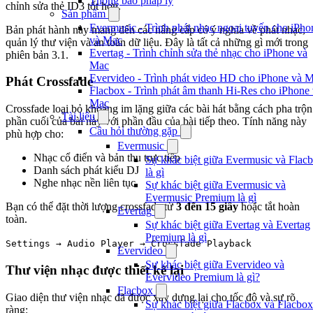
Thông báo pháp lý
chỉnh sửa thẻ ID3 tốt hơn.
Sản phẩm
Evermusic - Trình phát nhạc ngoại tuyến cho iPho
Bản phát hành này mang đến các nâng cấp có ý nghĩa về phát nhạc,
và Mac
quản lý thư viện và an toàn dữ liệu. Đây là tất cả những gì mới trong
Evertag - Trình chỉnh sửa thẻ nhạc cho iPhone và
phiên bản 3.1.
Mac
Evervideo - Trình phát video HD cho iPhone và 
Phát Crossfade
Flacbox - Trình phát âm thanh Hi-Res cho iPhone
Mac
Crossfade loại bỏ khoảng im lặng giữa các bài hát bằng cách pha trộn
Tài liệu
phần cuối của bài này với phần đầu của bài tiếp theo. Tính năng này
Câu hỏi thường gặp
phù hợp cho:
Evermusic
Nhạc cổ điển và bản thu trực tiếp
Sự khác biệt giữa Evermusic và Flac
Danh sách phát kiểu DJ
là gì
Nghe nhạc nền liên tục
Sự khác biệt giữa Evermusic và
Evermusic Premium là gì
Bạn có thể đặt thời lượng crossfade từ
3 đến 15 giây
hoặc tắt hoàn
Evertag
toàn.
Sự khác biệt giữa Evertag và Evertag
Premium là gì
Settings → Audio Player → Crossfade Playback
Evervideo
Sự khác biệt giữa Evervideo và
Thư viện nhạc được thiết kế lại
Evervideo Premium là gì?
Flacbox
Giao diện thư viện nhạc đã được xây dựng lại cho tốc độ và sự rõ
Sự khác biệt giữa Flacbox và Flacbox
ràng: