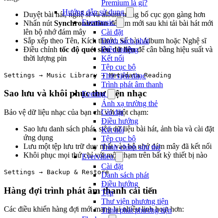
Premium là gì?
Hướng dẫn sử dụng
Duyệt bài hát, nghệ sĩ và album trong bố cục gọn gàng hơn
Evermusic
Nhấn nút
Synchronization
để làm mới sau khi tải bài hát mới
lên bộ nhớ đám mây
Cài đặt
Sắp xếp theo Tên, Kích thước, Số bài, Album hoặc Nghệ sĩ
Danh sách phát
Điều chỉnh
tốc độ quét siêu dữ liệu
để cân bằng hiệu suất và
Điều hướng
thời lượng pin
Kết nối
Tệp cục bộ
Settings → Music Library → Metadata Reading
Thư viện nhạc
Trình phát âm thanh
Sao lưu và khôi phục thư viện nhạc
Evertag
Ánh xạ trường thẻ
Cài đặt
Bảo vệ dữ liệu nhạc của bạn chỉ với một chạm:
Điều hướng
Sao lưu danh sách phát, siêu dữ liệu bài hát, ảnh bìa và cài đặt
Kết nối
ứng dụng
Tệp cục bộ
Lưu một tệp lưu trữ duy nhất vào bộ nhớ đám mây đã kết nối
Trình chỉnh sửa thẻ
Khôi phục mọi thứ chỉ với một chạm trên bất kỳ thiết bị nào
Evervideo
Cài đặt
Settings → Backup & Restore
Danh sách phát
Điều hướng
Hàng đợi trình phát âm thanh cải tiến
Tệp
Thư viện phương tiện
Các điều khiển hàng đợi mới mang lại nhiều linh hoạt hơn:
Trình phát phương tiện