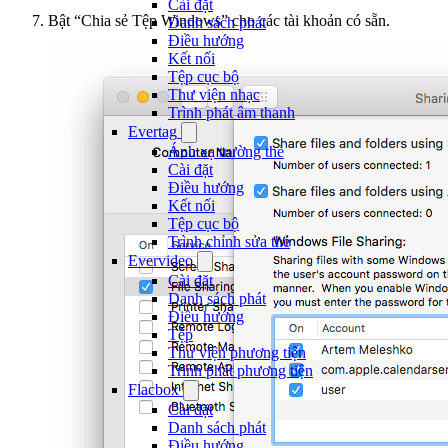
Cài đặt
Bật “Chia sẻ Tệp Windows” cho các tài khoản có sẵn.
Danh sách phát
Điều hướng
Kết nối
Tệp cục bộ
Thư viện nhạc
Trình phát âm thanh
Evertag
Ánh xạ trường thẻ
Cài đặt
Điều hướng
Kết nối
Tệp cục bộ
Trình chỉnh sửa thẻ
Evervideo
Cài đặt
Danh sách phát
Điều hướng
Tệp
Thư viện phương tiện
Trình phát phương tiện
Flacbox
Cài đặt
Danh sách phát
Điều hướng