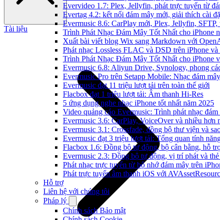
Evervideo 1.7: Plex, Jellyfin, phát trực tuyến từ 
Evertag 4.2: kết nối đám mây mới, giải thích cài đặ
Evermusic 8.6: CarPlay mới, Plex, Jellyfin, SFTP, 
Tài liệu
Trình Phát Nhạc Đám Mây Tốt Nhất cho iPhone 
Xuất bài viết blog Wix sang Markdown với Open
Phát nhạc Lossless FLAC và DSD trên iPhone và
Trình Phát Nhạc Đám Mây Tốt Nhất cho iPhone v
Evermusic 6.8: Aliyun Drive, Synology, phong cá
Evermusic Pro trên Setapp Mobile: Nhạc đám mâ
Evermusic đạt 11 triệu lượt tải trên toàn thế giới
Flacbox đạt 1 triệu lượt tải: Âm thanh Hi-Res
5 ứng dụng nghe nhạc iPhone tốt nhất năm 2025
Video quảng cáo Evermusic: Trình phát nhạc đám
Evermusic 3.6: CarPlay, VoiceOver và nhiều hơn 
Evermusic 3.1: Crossfade, đồng bộ thư viện và sa
Evermusic đạt 3 triệu lượt tải: Tổng quan tính năn
Flacbox 1.6: Đồng bộ tự động, bộ cân bằng, hỗ 
Evermusic 2.3: Đồng bộ tự động, vị trí phát và thẻ
Phát nhạc trực tuyến từ bộ nhớ đám mây trên iPh
Phát trực tuyến âm thanh iOS với AVAssetResour
Hỗ trợ
Liên hệ với chúng tôi
Pháp lý
Chính sách Bảo mật
Chính sách Cookie