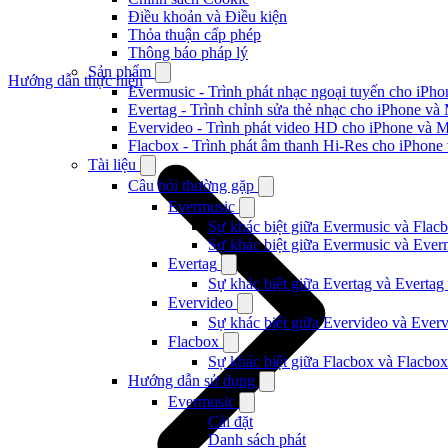
Điều khoản và Điều kiện
Thỏa thuận cấp phép
Thông báo pháp lý
Sản phẩm
Hướng dẫn thực hiện
Evermusic - Trình phát nhạc ngoại tuyến cho iPh
Evertag - Trình chỉnh sửa thẻ nhạc cho iPhone và
Evervideo - Trình phát video HD cho iPhone và 
Flacbox - Trình phát âm thanh Hi-Res cho iPhone
Tài liệu
Câu hỏi thường gặp
Evermusic
Sự khác biệt giữa Evermusic và Flacb
Sự khác biệt giữa Evermusic và Ever
Evertag
Sự khác biệt giữa Evertag và Evertag
Evervideo
Sự khác biệt giữa Evervideo và Ever
Flacbox
Sự khác biệt giữa Flacbox và Flacbox
Hướng dẫn sử dụng
Evermusic
Cài đặt
Danh sách phát