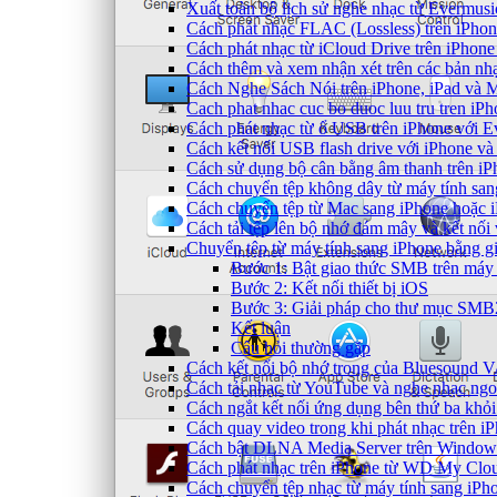
Xuất toàn bộ lịch sử nghe nhạc từ Evermus
Cách phát nhạc FLAC (Lossless) trên iPho
Cách phát nhạc từ iCloud Drive trên iPhon
Cách thêm và xem nhận xét trên các bản nh
Cách Nghe Sách Nói trên iPhone, iPad và
Cach phat nhac cuc bo duoc luu tru tren iP
Cách phát nhạc từ ổ USB trên iPhone với 
Cách kết nối USB flash drive với iPhone và
Cách sử dụng bộ cân bằng âm thanh trên iP
Cách chuyển tệp không dây từ máy tính sa
Cách chuyển tệp từ Mac sang iPhone hoặc i
Cách tải tệp lên bộ nhớ đám mây và kết nối
Chuyển tệp từ máy tính sang iPhone bằng 
Bước 1: Bật giao thức SMB trên máy 
Bước 2: Kết nối thiết bị iOS
Bước 3: Giải pháp cho thư mục SMB2 
Kết luận
Câu hỏi thường gặp
Cách kết nối bộ nhớ trong của Bluesound 
Cách tải nhạc từ YouTube và nghe nhạc ngoạ
Cách ngắt kết nối ứng dụng bên thứ ba khỏi
Cách quay video trong khi phát nhạc trên i
Cách bật DLNA Media Server trên Windows 
Cách phát nhạc trên iPhone từ WD My Cl
Cách chuyển tệp nhạc từ máy tính sang iPh