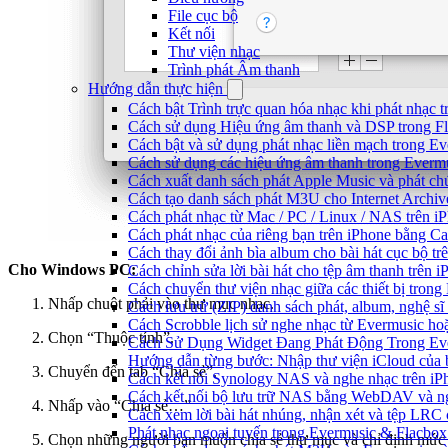
File cục bộ
Kết nối
Thư viện nhạc
Trình phát Âm thanh
Hướng dẫn thực hiện
Cách bật Trình trực quan hóa nhạc khi phát nhạc 
Cách sử dụng Hiệu ứng âm thanh và DSP trong Fl
Cách bật và sử dụng phát nhạc liền mạch trong E
Cách sử dụng các hiệu ứng âm thanh trong Evermu
Cách xuất danh sách phát Apple Music và phát ch
Cách tạo danh sách phát M3U cho Internet Archiv
Cách phát nhạc từ Mac / PC / Linux / NAS trên
Cách phát nhạc của riêng bạn trên iPhone bằng Ca
Cách thay đổi ảnh bìa album cho bài hát cục bộ t
Cho Windows PC:
Cách chỉnh sửa lời bài hát cho tệp âm thanh trê
Cách chuyển thư viện nhạc giữa các thiết bị tron
Nhấp chuột phải vào thư mục nhạc.
Cách lưu trữ (ZIP) danh sách phát, album, nghệ sĩ
Cách Scrobble lịch sử nghe nhạc từ Evermusic ho
Chọn “Thuộc tính”.
Cách Sử Dụng Widget Đang Phát Động Trong Eve
Hướng dẫn từng bước: Nhập thư viện iCloud của 
Chuyển đến tab “Chia sẻ”.
Cách kết nối Synology NAS và nghe nhạc trên iP
Cách kết nối bộ lưu trữ NAS bằng WebDAV và ng
Nhấp vào “Chia sẻ…”
Cách xem lời bài hát nhúng, nhận xét và tệp LRC
Phát nhạc ngoại tuyến trong Evermusic & Flacbo
Chọn những người bạn muốn chia sẻ thư mục và chỉ định mức