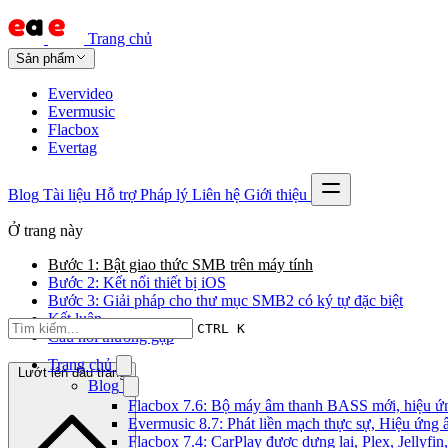
Trang chủ
Sản phẩm
Evervideo
Evermusic
Flacbox
Evertag
Blog
Tài liệu
Hỗ trợ
Pháp lý
Liên hệ
Giới thiệu
Ở trang này
Bước 1: Bật giao thức SMB trên máy tính
Bước 2: Kết nối thiết bị iOS
Bước 3: Giải pháp cho thư mục SMB2 có ký tự đặc biệt
Kết luận
CTRL K
Câu hỏi thường gặp
Trang chủ
Lướt lên đầu trang
Blog
Flacbox 7.6: Bộ máy âm thanh BASS mới, hiệu ứng
Evermusic 8.7: Phát liền mạch thực sự, Hiệu ứng 
Flacbox 7.4: CarPlay được dựng lại, Plex, Jellyf