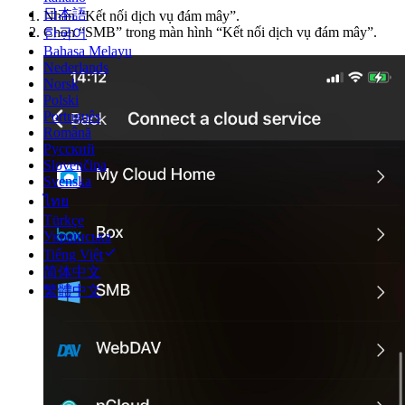
日本語
Nhấn “Kết nối dịch vụ đám mây”.
Chọn “SMB” trong màn hình “Kết nối dịch vụ đám mây”.
한국어
Bahasa Melayu
Nederlands
Norsk
Polski
Português
Română
Русский
Slovenčina
Svenska
ไทย
Türkçe
Українська
Tiếng Việt
简体中文
繁體中文