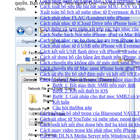
Cách nhập danh sách phát M3U vào Evermusic và
quyền. Bạn có thể chọn “Mọi người: Đọc” cho thư mục nhạc đ
Cách xuất bộ sưu tập bài hát sang M3U, CSV và
chọn.
Xuất toàn bộ lịch sử nghe nhạc từ Evermusic & F
Cách phát nhạc FLAC (Lossless) trên iPhone
Cách phát nhạc từ iCloud Drive trên iPhone hoặc
Cách thêm và xem nhận xét trên các bản nhạc của
Cách Nghe Sách Nói trên iPhone, iPad và Mac B
Cach phat nhac cuc bo duoc luu tru tren iPhone h
Cách phát nhạc từ ổ USB trên iPhone với Evermu
Cách kết nối USB flash drive với iPhone và nghe n
Cách sử dụng bộ cân bằng âm thanh trên iPhone, 
Cách chuyển tệp không dây từ máy tính sang iPh
Cách chuyển tệp từ Mac sang iPhone hoặc iPad b
Cách tải tệp lên bộ nhớ đám mây và kết nối với E
Chuyển tệp từ máy tính sang iPhone bằng giao t
Bước 1: Bật giao thức SMB trên máy tính
Bước 2: Kết nối thiết bị iOS
Bước 3: Giải pháp cho thư mục SMB2 có ký 
Kết luận
Câu hỏi thường gặp
Cách kết nối bộ nhớ trong của Bluesound VAULT 
Cách tải nhạc từ YouTube và nghe nhạc ngoại tuyế
Cách ngắt kết nối ứng dụng bên thứ ba khỏi tài k
Cách quay video trong khi phát nhạc trên iPhone
Cách bật DLNA Media Server trên Windows 10 và 