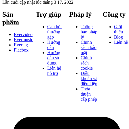
Lần cuối cập nhật lúc
tháng 3 17, 2022
Sản
Trợ giúp
Pháp lý
Công ty
phẩm
Câu hỏi
Thông
Giới
thường
báo pháp
thiệu
Evervideo
gặp
lý
Blog
Evermusic
Hướng
Chính
Liên hệ
Evertag
dẫn
sách bảo
Flacbox
Hướng
mật
dẫn sử
Chính
dụng
sách
Liên hệ
cookie
hỗ trợ
Điều
khoản và
điều kiện
Thỏa
thuận
cấp phép