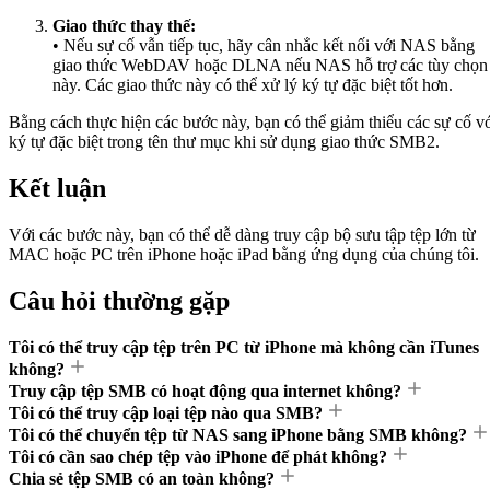
Giao thức thay thế:
• Nếu sự cố vẫn tiếp tục, hãy cân nhắc kết nối với NAS bằng
giao thức WebDAV hoặc DLNA nếu NAS hỗ trợ các tùy chọn
này. Các giao thức này có thể xử lý ký tự đặc biệt tốt hơn.
Bằng cách thực hiện các bước này, bạn có thể giảm thiểu các sự cố v
ký tự đặc biệt trong tên thư mục khi sử dụng giao thức SMB2.
Kết luận
Với các bước này, bạn có thể dễ dàng truy cập bộ sưu tập tệp lớn từ
MAC hoặc PC trên iPhone hoặc iPad bằng ứng dụng của chúng tôi.
Câu hỏi thường gặp
Tôi có thể truy cập tệp trên PC từ iPhone mà không cần iTunes
không?
Truy cập tệp SMB có hoạt động qua internet không?
Tôi có thể truy cập loại tệp nào qua SMB?
Tôi có thể chuyển tệp từ NAS sang iPhone bằng SMB không?
Tôi có cần sao chép tệp vào iPhone để phát không?
Chia sẻ tệp SMB có an toàn không?