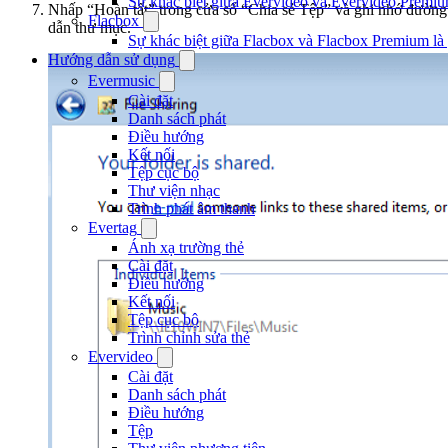
Sự khác biệt giữa Evervideo và Evervideo Premiu
Nhấp “Hoàn tất” trong cửa sổ “Chia sẻ Tệp” và ghi nhớ đường
Flacbox
dẫn thư mục.
Sự khác biệt giữa Flacbox và Flacbox Premium là 
Hướng dẫn sử dụng
Evermusic
Cài đặt
Danh sách phát
Điều hướng
Kết nối
Tệp cục bộ
Thư viện nhạc
Trình phát âm thanh
Evertag
Ánh xạ trường thẻ
Cài đặt
Điều hướng
Kết nối
Tệp cục bộ
Trình chỉnh sửa thẻ
Evervideo
Cài đặt
Danh sách phát
Điều hướng
Tệp