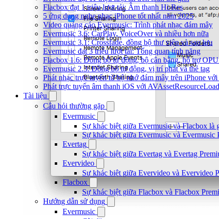
Flacbox đạt 1 triệu lượt tải: Âm thanh Hi-Res
5 ứng dụng nghe nhạc iPhone tốt nhất năm 2025
Video quảng cáo Evermusic: Trình phát nhạc đám mây
Evermusic 3.6: CarPlay, VoiceOver và nhiều hơn nữa
Evermusic 3.1: Crossfade, đồng bộ thư viện và sao lưu
Evermusic đạt 3 triệu lượt tải: Tổng quan tính năng
Flacbox 1.6: Đồng bộ tự động, bộ cân bằng, hỗ trợ OP
Evermusic 2.3: Đồng bộ tự động, vị trí phát và thẻ tag
Phát nhạc trực tuyến từ bộ nhớ đám mây trên iPhone vớ
Phát trực tuyến âm thanh iOS với AVAssetResourceLoad
Tài liệu
Câu hỏi thường gặp
Evermusic
Sự khác biệt giữa Evermusic và Flacbox là 
Sự khác biệt giữa Evermusic và Evermusic 
Evertag
Sự khác biệt giữa Evertag và Evertag Premi
Evervideo
Sự khác biệt giữa Evervideo và Evervideo 
Flacbox
Sự khác biệt giữa Flacbox và Flacbox Premi
Hướng dẫn sử dụng
Evermusic