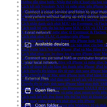
Hướng dẫn từng bước: Nhập thư viện iCloud của bạn và
Cách kết nối Synology NAS và nghe nhạc trên iPhone 
Cách kết nối bộ lưu trữ NAS bằng WebDAV và nghe nh
Cách xem lời bài hát nhúng, nhận xét và tệp LRC cho n
Phát nhạc ngoại tuyến trong Evermusic & Flacbox: Tải
Cách nhập danh sách phát M3U vào Evermusic và Flac
Cách xuất bộ sưu tập bài hát sang M3U, CSV và TXT t
Xuất toàn bộ lịch sử nghe nhạc từ Evermusic & Flacbox
Cách phát nhạc FLAC (Lossless) trên iPhone
Cách phát nhạc từ iCloud Drive trên iPhone hoặc Mac
Cách thêm và xem nhận xét trên các bản nhạc của bạn t
Cách Nghe Sách Nói trên iPhone, iPad và Mac Bằng Ev
Cach phat nhac cuc bo duoc luu tru tren iPhone hoac Ma
Cách phát nhạc từ ổ USB trên iPhone với Evermusic và
Cách kết nối USB flash drive với iPhone và nghe nhạc ho
Cách sử dụng bộ cân bằng âm thanh trên iPhone, iPad 
Cách chuyển tệp không dây từ máy tính sang iPhone bằ
Cách chuyển tệp từ Mac sang iPhone hoặc iPad bằng Fi
Cách tải tệp lên bộ nhớ đám mây và kết nối với Evermus
Chuyển tệp từ máy tính sang iPhone bằng giao thức SM
Cách kết nối bộ nhớ trong của Bluesound VAULT từ Eve
Cách tải nhạc từ YouTube và nghe nhạc ngoại tuyến trên
Cách ngắt kết nối ứng dụng bên thứ ba khỏi tài khoản G
Cách quay video trong khi phát nhạc trên iPhone
Cách bật DLNA Media Server trên Windows 10 và phát 