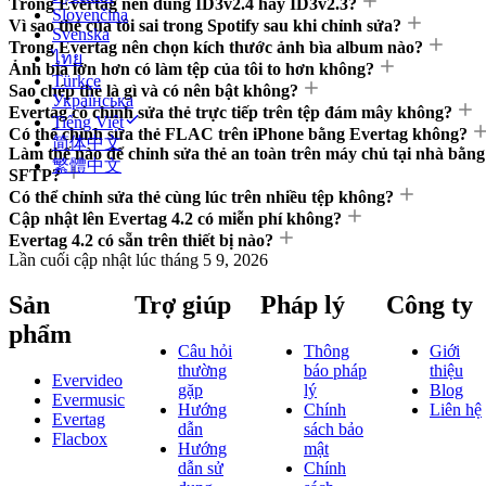
Trong Evertag nên dùng ID3v2.4 hay ID3v2.3?
Slovenčina
Vì sao thẻ của tôi sai trong Spotify sau khi chỉnh sửa?
Svenska
Trong Evertag nên chọn kích thước ảnh bìa album nào?
ไทย
Ảnh bìa lớn hơn có làm tệp của tôi to hơn không?
Türkçe
Sao chép thẻ là gì và có nên bật không?
Українська
Evertag có chỉnh sửa thẻ trực tiếp trên tệp đám mây không?
Tiếng Việt
Có thể chỉnh sửa thẻ FLAC trên iPhone bằng Evertag không?
简体中文
Làm thế nào để chỉnh sửa thẻ an toàn trên máy chủ tại nhà bằng
繁體中文
SFTP?
Có thể chỉnh sửa thẻ cùng lúc trên nhiều tệp không?
Cập nhật lên Evertag 4.2 có miễn phí không?
Evertag 4.2 có sẵn trên thiết bị nào?
Lần cuối cập nhật lúc
tháng 5 9, 2026
Sản
Trợ giúp
Pháp lý
Công ty
phẩm
Câu hỏi
Thông
Giới
thường
báo pháp
thiệu
Evervideo
gặp
lý
Blog
Evermusic
Hướng
Chính
Liên hệ
Evertag
dẫn
sách bảo
Flacbox
Hướng
mật
dẫn sử
Chính