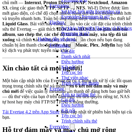
chủ mới —
Internxt
,
Proton Drive
,
QNAP
,
Nextcloud
,
Amazon
Evervideo
S3
, cùng các giao thức
FTP
,
SFTP
và
NFS
. Wi-Fi Drive được làm
Sự khác biệt giữa Evervideo và
mới giao diện, có chế độ chọn nhiều, hàng đợi tải lên thông minh hơn
Evervideo Premium là gì?
và truyền nhanh hơn. Toàn bộ ứng dụng được tinh chỉnh cho thiết kế
Flacbox
Liquid Glass
. Bài viết này cũng đi sâu vào các cài đặt của trình chỉn
Sự khác biệt giữa Flacbox và Flacbox
sửa thẻ Evertag — giải thích
ID3v2.4 vs ID3v2.3
,
co giãn ảnh bìa
Premium là gì?
album
,
sao chép thẻ
,
các chế độ tải lên đám mây
,
xóa tệp đã tải
Hướng dẫn sử dụng
xuống
và chính xác những tùy chọn nào cần chọn nếu bạn đang
chuẩn bị âm thanh cho
Spotify
,
Apple Music
,
Plex
,
Jellyfin
hay bất
Evermusic
kỳ dịch vụ phát trực tuyến nào khác.
Cài đặt
Danh sách phát
Điều hướng
Xin chào tất cả mọi người!
Kết nối
Tệp cục bộ
Thư viện nhạc
Một bản cập nhật lớn của Evertag đã có. Chúng tôi xử lý các lỗi quan
Trình phát âm thanh
trọng trong chỉnh sửa thẻ và thêm
hơn 6 kết nối đám mây và máy
Evertag
chủ mới
để việc quản lý metadata âm thanh dễ dàng hơn bao giờ hết
Ánh xạ trường thẻ
— dù thư viện của bạn ở trên đám mây ưu tiên quyền riêng tư, NAS
Cài đặt
tự host hay máy chủ FTP/SFTP/NFS thông thường.
Điều hướng
Kết nối
Tải Evertag 4.2 trên App Store
hoặc cập nhật từ phiên bản hiện tại củ
Tệp cục bộ
bạn.
Trình chỉnh sửa thẻ
Evervideo
Hỗ trợ đám mây và máy chủ mở rộng