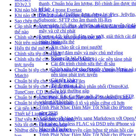
thanh, Chuẩn hóa âm lượng, Bộ chỉnh âm được thi
ID3v2.3
kế lại
Khi nào bật ID3v2.4 trong Evertag
Flacbox 7.4: CarPlay được dựng lại, Plex, Jellyfin,
Khi nào tắt ID3v2.4 trong Evertag (dùng ID3v2.3)
Subsonic, SFTP cho âm thanh Hi-Res
Sao chép thẻ
Evervideo 1.7: Plex, Jellyfin, phát trực tuyến từ đ
Cập nhật tệp trực tuyến: Evertag xử lý chỉnh sửa đám mây như
mây và cử chỉ phát
thế nào
Evertag 4.2: kết nối đám mây mới, giải thích cài đặ
Chỉnh sửa tệp trực tuyến: dọn dẹp tệp cục bộ
trình chỉnh sửa thẻ
Nút trên màn hình chính
Xin chào tất cả mọi người!
Hiển thị thẻ mở rộng
Hỗ trợ đám mây và máy chủ mở rộng
Chỉnh sửa tệp đồng thời
Nâng cấp Wi-Fi Drive
Chỉnh sửa thẻ cho Spotify, Apple Music và các nền tảng phát
Cài đặt trình chỉnh sửa thẻ: đi sâu
trực tuyến
Chỉnh sửa thẻ cho Spotify, Apple Music và 
Chuẩn bị tệp cho Apple Music (Cloud Music Library / iTunes
nền tảng phát trực tuyến
Match)
Cải tiến khác
Chuẩn bị tệp cho Spotify Local Files
Tải Evertag 4.2
Chuẩn bị tệp cho việc tải lên qua nhà phân phối (DistroKid,
Câu hỏi thường gặp
TuneCore, CD Baby, v.v.)
Evermusic 8.6: CarPlay mới, Plex, Jellyfin, SFTP,
Chuẩn bị tệp cho Plex, Jellyfin, Navidrome, Subsonic, Emby
widget lời bài hát
Chuẩn bị tệp cho dàn âm thanh ô tô và phần cứng cũ hơn
Trình Phát Nhạc Đám Mây Tốt Nhất cho iPhone
Cải tiến khác
năm 2026
Thiết kế Liquid Glass
Xuất bài viết blog Wix sang Markdown với Open
Thư viện kết nối được cập nhật
Phát nhạc Lossless FLAC và DSD trên iPhone và
Sửa lỗi dịch và bản địa hóa
Mac với Flacbox
Những điều chỉnh nhỏ được truyền cảm hứng từ phản hồi của
Trình Phát Nhạc Đám Mây Tốt Nhất cho iPhone v
bạn