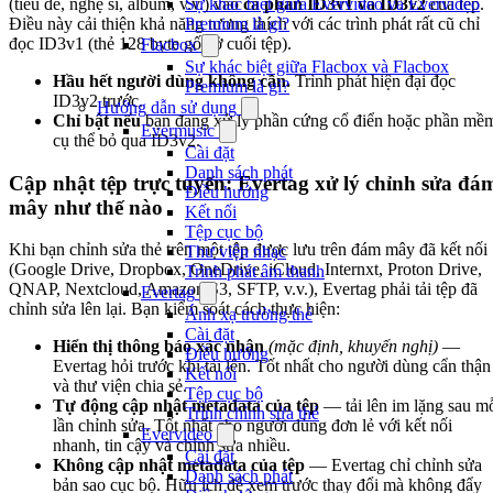
(tiêu đề, nghệ sĩ, album, v.v.) vào
cả phần ID3v1 và ID3v2
của tệp.
Sự khác biệt giữa Evervideo và Evervideo
Điều này cải thiện khả năng tương thích với các trình phát rất cũ chỉ
Premium là gì?
đọc ID3v1 (thẻ 128 byte gốc ở cuối tệp).
Flacbox
Sự khác biệt giữa Flacbox và Flacbox
Hầu hết người dùng không cần.
Trình phát hiện đại đọc
Premium là gì?
ID3v2 trước.
Hướng dẫn sử dụng
Chỉ bật nếu
bạn đang xử lý phần cứng cổ điển hoặc phần mề
Evermusic
cụ thể bỏ qua ID3v2.
Cài đặt
Danh sách phát
Cập nhật tệp trực tuyến: Evertag xử lý chỉnh sửa đá
Điều hướng
mây như thế nào
Kết nối
Tệp cục bộ
Khi bạn chỉnh sửa thẻ trên một tệp được lưu trên đám mây đã kết nối
Thư viện nhạc
(Google Drive, Dropbox, OneDrive, iCloud, Internxt, Proton Drive,
Trình phát âm thanh
QNAP, Nextcloud, Amazon S3, SFTP, v.v.), Evertag phải tải tệp đã
Evertag
chỉnh sửa lên lại. Bạn kiểm soát cách thực hiện:
Ánh xạ trường thẻ
Cài đặt
Hiển thị thông báo xác nhận
(mặc định, khuyến nghị)
—
Điều hướng
Evertag hỏi trước khi tải lên. Tốt nhất cho người dùng cẩn thận
Kết nối
và thư viện chia sẻ.
Tệp cục bộ
Tự động cập nhật metadata của tệp
— tải lên im lặng sau m
Trình chỉnh sửa thẻ
lần chỉnh sửa. Tốt nhất cho người dùng đơn lẻ với kết nối
Evervideo
nhanh, tin cậy và chỉnh sửa nhiều.
Cài đặt
Không cập nhật metadata của tệp
— Evertag chỉ chỉnh sửa
Danh sách phát
bản sao cục bộ. Hữu ích để xem trước thay đổi mà không đẩy