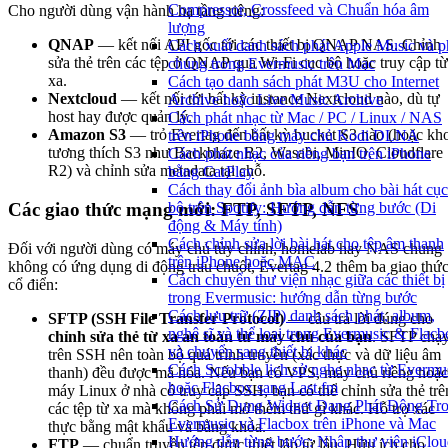
Compressor, Crossfeed và Chuẩn hóa âm
Cho người dùng vận hành hạ tầng riêng:
lượng
QNAP
— kết nối API gốc tới các thiết bị QNAP NAS. Chỉnh
Cách xuất danh sách phát Apple Music và p
sửa thẻ trên các tệp ở QNAP qua Wi-Fi cục bộ hoặc truy cập từ
chúng trong Evermusic trên Mac
xa.
Cách tạo danh sách phát M3U cho Internet
Nextcloud
— kết nối tới bất kỳ instance Nextcloud nào, dù tự
Archive hoặc Live Music Archive
host hay được quản lý.
Cách phát nhạc từ Mac / PC / Linux / NAS
Amazon S3
— trỏ Evertag đến bất kỳ bucket S3 nào (hoặc kh
trên iPhone bằng máy chủ Kodi DLNA
tương thích S3 như Backblaze B2, Wasabi, MinIO, Cloudflare
Cách phát nhạc của riêng bạn trên iPhone
R2) và chỉnh sửa metadata tại chỗ.
bằng CarPlay
Cách thay đổi ảnh bìa album cho bài hát cục
bộ trên Spotify: Hướng dẫn từng bước (Di
Các giao thức mạng mới: FTP, SFTP, NFS
động & Máy tính)
Cách chỉnh sửa lời bài hát cho tệp âm thanh
Đối với người dùng có máy chủ tùy chỉnh, homelab hay NAS chung
trên iPhone hoặc MAC
không có ứng dụng di động trau chuốt, Evertag 4.2 thêm ba giao thứ
Cách chuyển thư viện nhạc giữa các thiết bị
cổ điển:
trong Evermusic: hướng dẫn từng bước
Cách lưu trữ (ZIP) danh sách phát, album,
SFTP (SSH File Transfer Protocol)
— câu trả lời đúng cho
nghệ sĩ và thể loại trong Evermusic & Flacb
chỉnh sửa thẻ từ xa an toàn từ máy chủ của bạn
. SFTP chạ
và chuyển sang thiết bị khác
trên SSH nên toàn bộ quá trình truyền (xác thực và dữ liệu âm
Cách Scrobble lịch sử nghe nhạc từ Evermu
thanh) đều được mã hóa. Nếu bạn có VPS, máy chủ riêng hoặc
hoặc Flacbox sang Last.fm
máy Linux ở nhà có truy cập SSH, bạn có thể chỉnh sửa thẻ trê
Cách Sử Dụng Widget Đang Phát Động Tr
các tệp từ xa mà không phải mở thêm thứ gì khác. Hỗ trợ xác
Evermusic và Flacbox trên iPhone và Mac
thực bằng mật khẩu và bằng khóa.
Hướng dẫn từng bước: Nhập thư viện iClou
FTP
— chuẩn truyền tệp được thiết lập từ lâu. Hữu ích cho