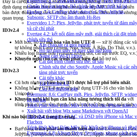
Evermusic 8.7: Phát liền mạch thực sự, Hiệu ứng âm tha
Đây là cài đặt quan trọng nhất cho khả năng tương thích. ID3v2 là
Chuẩn hóa âm lượng, Bộ chỉnh âm được thiết kế lại
định dạng metadata được dùng bên trong các tệp MP3. Có hai phiên
Flacbox 7.4: CarPlay được dựng lại, Plex, Jellyfin,
bản được dùng rộng rãi và chúng khác nhau ở các điểm tinh tế nhưng
Subsonic, SFTP cho âm thanh Hi-Res
quan trọng.
Evervideo 1.7: Plex, Jellyfin, phát trực tuyến từ đám mâ
và cử chỉ phát
ID3v2.4
Evertag 4.2: kết nối đám mây mới, giải thích cài đặt trình
chỉnh sửa thẻ
Mới hơn, hỗ trợ
mã hóa văn bản UTF-8
— xử lý đúng các vă
Xin chào tất cả mọi người!
tự không phải Latin (Trung, Nga, Nhật, Ả Rập, Do Thái, v.v.).
Hỗ trợ đám mây và máy chủ mở rộng
Nhiều loại frame hơn (volume tương đối, cài đặt trước EQ, v.v.)
Nâng cấp Wi-Fi Drive
Khuyến nghị cho các trình phát hiện đại
hỗ trợ nó.
Cài đặt trình chỉnh sửa thẻ: đi sâu
Chỉnh sửa thẻ cho Spotify, Apple Music và các nề
ID3v2.3
tảng phát trực tuyến
Cải tiến khác
Cũ hơn nhưng
phiên bản ID3 được hỗ trợ phổ biến nhất
.
Tải Evertag 4.2
Không hỗ trợ UTF-8 trực tiếp (sử dụng UTF-16 cho văn bản
Câu hỏi thường gặp
Unicode).
Evermusic 8.6: CarPlay mới, Plex, Jellyfin, SFTP, widge
Khuyến nghị khi bạn cần khả năng tương thích tối đa
với
lời bài hát
trình phát cũ, dàn âm thanh ô tô và một số ứng dụng máy tính.
Trình Phát Nhạc Đám Mây Tốt Nhất cho iPhone năm 2
Xuất bài viết blog Wix sang Markdown với OpenAI
Phát nhạc Lossless FLAC và DSD trên iPhone và Mac v
Khi nào bật ID3v2.4 trong Evertag
Flacbox
Trình Phát Nhạc Đám Mây Tốt Nhất cho iPhone và iPad
Bạn dùng
trình phát âm thanh hiện đại
như Evermusic, Plex
Evermusic 6.8: Aliyun Drive, Synology, phong cách gia
Jellyfin, Navidrome, foobar2000, VLC, Apple Music (phiên b