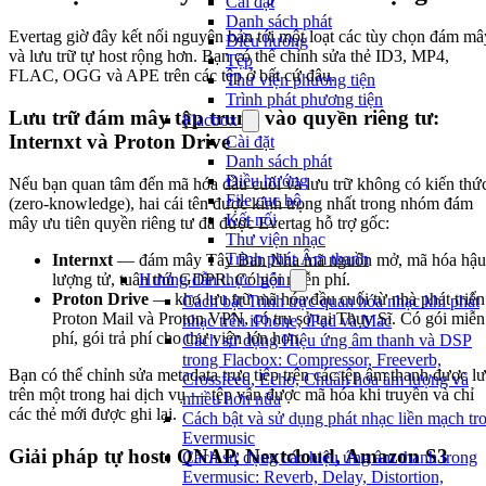
Cài đặt
Danh sách phát
Evertag giờ đây kết nối nguyên bản tới một loạt các tùy chọn đám mâ
Điều hướng
và lưu trữ tự host rộng hơn. Bạn có thể chỉnh sửa thẻ ID3, MP4,
Tệp
FLAC, OGG và APE trên các tệp ở bất cứ đâu.
Thư viện phương tiện
Trình phát phương tiện
Lưu trữ đám mây tập trung vào quyền riêng tư:
Flacbox
Internxt và Proton Drive
Cài đặt
Danh sách phát
Điều hướng
Nếu bạn quan tâm đến mã hóa đầu cuối và lưu trữ không có kiến thứ
File cục bộ
(zero-knowledge), hai cái tên được kính trọng nhất trong nhóm đám
Kết nối
mây ưu tiên quyền riêng tư đã được Evertag hỗ trợ gốc:
Thư viện nhạc
Trình phát Âm thanh
Internxt
— đám mây Tây Ban Nha mã nguồn mở, mã hóa hậu
lượng tử, tuân thủ GDPR. Có gói miễn phí.
Hướng dẫn thực hiện
Proton Drive
— kho lưu trữ mã hóa đầu cuối từ nhà phát triển
Cách bật Trình trực quan hóa nhạc khi phát
Proton Mail và Proton VPN, có trụ sở tại Thụy Sĩ. Có gói miễn
nhạc trên iPhone, iPad và Mac
phí, gói trả phí cho thư viện lớn hơn.
Cách sử dụng Hiệu ứng âm thanh và DSP
trong Flacbox: Compressor, Freeverb,
Bạn có thể chỉnh sửa metadata trực tiếp trên các tệp âm thanh được l
Crossfeed, Echo, Chuẩn hóa âm lượng và
trên một trong hai dịch vụ — tệp vẫn được mã hóa khi truyền và chỉ
nhiều hơn nữa
các thẻ mới được ghi lại.
Cách bật và sử dụng phát nhạc liền mạch tr
Evermusic
Giải pháp tự host: QNAP, Nextcloud, Amazon S3
Cách sử dụng các hiệu ứng âm thanh trong
Evermusic: Reverb, Delay, Distortion,