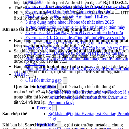
diện mới
hiện tại) hoặc các trình phát Android hiện đại. ✅
Bật ID3v2.4.
Evermusic Pro trên Setapp Mobile: Nhạc đám mây cho 
Thư viện của bạn chứa
ký tự không phải Latin
(Trung, Hàn,
Evermusic đạt 11 triệu lượt tải trên toàn thế giới
Nhật, Nga, Ả Rập, Hy Lạp, Do Thái). ✅
Bật ID3v2.4
— UTF
Flacbox đạt 1 triệu lượt tải: Âm thanh Hi-Res
8 xử lý chúng sạch sẽ hơn nhiều.
5 ứng dụng nghe nhạc iPhone tốt nhất năm 2025
Video quảng cáo Evermusic: Trình phát nhạc đám mây
Khi nào tắt ID3v2.4 trong Evertag (dùng ID3v2.3)
Evermusic 3.6: CarPlay, VoiceOver và nhiều hơn nữa
Evermusic 3.1: Crossfade, đồng bộ thư viện và sao lưu
Bạn đang chuẩn bị tệp cho
dàn âm thanh ô tô hoặc đầu phát
Evermusic đạt 3 triệu lượt tải: Tổng quan tính năng
trên xe cũ hơn
không đọc được thẻ v2.4.
Flacbox 1.6: Đồng bộ tự động, bộ cân bằng, hỗ trợ OP
Sau khi chỉnh sửa, bạn thấy
văn bản bị lỗi hoặc thiếu thẻ
tron
Evermusic 2.3: Đồng bộ tự động, vị trí phát và thẻ tag
một số ứng dụng — đó là dấu hiệu mạnh cho thấy v2.4 không
Phát nhạc trực tuyến từ bộ nhớ đám mây trên iPhone với
được hỗ trợ ở đó. Trở lại v2.3.
Evermusic
Bạn nhắm tới
trình phát máy tính cũ
hoặc trình phát di động
Phát trực tuyến âm thanh iOS với AVAssetResourceLoad
cũ hơn (iPod đời đầu, một số trình phát MP3 từ những năm
Tài liệu
2000–2010).
Câu hỏi thường gặp
Evermusic
Quy tắc kinh nghiệm:
nếu thẻ của bạn hiển thị đúng ở
mọi nơi với v2.4, hãy bật. Nếu chỉ một trình phát quan
Sự khác biệt giữa Evermusic và Flacbox là 
trọng hiển thị ký tự sai, trống hoặc không đọc được thẻ,
Sự khác biệt giữa Evermusic và Evermusic
tắt v2.4 và lưu lại.
Premium là gì
Evertag
Sao chép thẻ
Sự khác biệt giữa Evertag và Evertag Prem
là gì
Evervideo
Khi bạn bật
Sao chép thẻ
, Evertag ghi các trường metadata chung