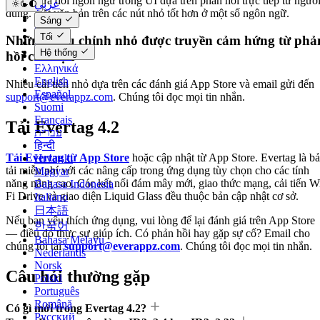
Nhiều sửa đổi ngôn ngữ trong UI dựa trên phản hồi trực tiếp từ ngườ
عربي
dùng. Đặt văn bản trên các nút nhỏ tốt hơn ở một số ngôn ngữ.
Català
Sáng
Čeština
Tối
Những điều chỉnh nhỏ được truyền cảm hứng từ phả
Dansk
Hệ thống
hồi của bạn
Deutsch
Ελληνικά
English
Nhiều cải tiến nhỏ dựa trên các đánh giá App Store và email gửi đến
Español
support@everappz.com
. Chúng tôi đọc mọi tin nhắn.
Suomi
Français
Tải Evertag 4.2
עברית
हिन्दी
Tải Evertag từ App Store
hoặc cập nhật từ App Store. Evertag là b
Hrvatski
tải miễn phí với các nâng cấp trong ứng dụng tùy chọn cho các tính
Magyar
năng nâng cao. Các kết nối đám mây mới, giao thức mạng, cải tiến W
Bahasa Indonesia
Fi Drive và giao diện Liquid Glass đều thuộc bản cập nhật cơ sở.
Italiano
日本語
Nếu bạn yêu thích ứng dụng, vui lòng để lại đánh giá trên App Store
한국어
— điều đó thực sự giúp ích. Có phản hồi hay gặp sự cố? Email cho
Bahasa Melayu
chúng tôi tại
support@everappz.com
. Chúng tôi đọc mọi tin nhắn.
Nederlands
Norsk
Câu hỏi thường gặp
Polski
Português
Română
Có gì mới trong Evertag 4.2?
Русский