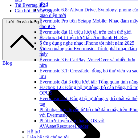
iPad
Tải Evertag 4.2
Evermusic 6.8: Aliyun Drive, Synology, phong cá
Câu hỏi thường gặp
giao diện mới
Evermusic Pro trên Setapp Mobile: Nhạc đám mâ
Lướt lên đầu trang
cho iOS
Evermusic đạt 11 triệu lượt tải trên toàn thế giới
Flacbox đạt 1 triệu lượt tải: Âm thanh Hi-Res
5 ứng dụng nghe nhạc iPhone tốt nhất năm 2025
Video quảng cáo Evermusic: Trình phát nhạc đám
mây
Evermusic 3.6: CarPlay, VoiceOver và nhiều hơn
Blog
nữa
Evermusic 3.1: Crossfade, đồng bộ thư viện và sa
lưu
Evermusic đạt 3 triệu lượt tải: Tổng quan tính năn
Flacbox 1.6: Đồng bộ tự động, bộ cân bằng, hỗ tr
OPUS
Evermusic 2.3: Đồng bộ tự động, vị trí phát và thẻ
tag
Phát nhạc trực tuyến từ bộ nhớ đám mây trên iPho
với Evermusic
Phát trực tuyến âm thanh iOS với
AVAssetResourceLoader
Hỗ trợ
Liên hệ với chúng tôi