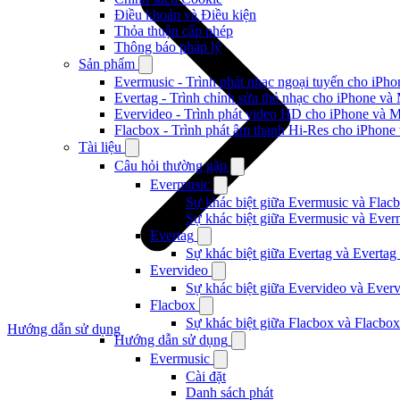
Điều khoản và Điều kiện
Thỏa thuận cấp phép
Thông báo pháp lý
Sản phẩm
Evermusic - Trình phát nhạc ngoại tuyến cho iPh
Evertag - Trình chỉnh sửa thẻ nhạc cho iPhone và
Evervideo - Trình phát video HD cho iPhone và 
Flacbox - Trình phát âm thanh Hi-Res cho iPhone
Tài liệu
Câu hỏi thường gặp
Evermusic
Sự khác biệt giữa Evermusic và Flacb
Sự khác biệt giữa Evermusic và Ever
Evertag
Sự khác biệt giữa Evertag và Evertag
Evervideo
Sự khác biệt giữa Evervideo và Ever
Flacbox
Sự khác biệt giữa Flacbox và Flacbox
Hướng dẫn sử dụng
Hướng dẫn sử dụng
Evermusic
Cài đặt
Danh sách phát