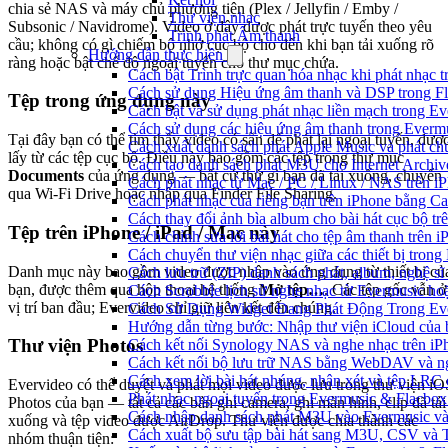
chia sẻ NAS và máy chủ phương tiện (Plex / Jellyfin / Emby /
Thư viện nhạc
Subsonic / Navidrome). Video ở đây được phát trực tuyến theo yêu
Trình phát Âm thanh
cầu; không có gì chiếm bộ nhớ cục bộ cho đến khi bạn tải xuống rõ
Hướng dẫn thực hiện
ràng hoặc bật chế độ ngoại tuyến cho thư mục chứa.
Cách bật Trình trực quan hóa nhạc khi phát nhạc 
Cách sử dụng Hiệu ứng âm thanh và DSP trong Fl
Tệp trong ứng dụng này
Cách bật và sử dụng phát nhạc liền mạch trong E
Cách sử dụng các hiệu ứng âm thanh trong Evermu
Tại đây bạn có thể tìm thấy video có sẵn để phát lại ngoại tuyến, đượ
Cách xuất danh sách phát Apple Music và phát ch
lấy từ các tệp cục bộ. Điều này bao gồm các tệp trong thư mục
Cách tạo danh sách phát M3U cho Internet Archiv
Documents
của ứng dụng — bất cứ thứ gì bạn đã tải xuống, chuyển
Cách phát nhạc từ Mac / PC / Linux / NAS trên
qua Wi-Fi Drive hoặc nhập qua Finder File Sharing.
Cách phát nhạc của riêng bạn trên iPhone bằng Ca
Cách thay đổi ảnh bìa album cho bài hát cục bộ t
Tệp trên iPhone / iPad / Mac này
Cách chỉnh sửa lời bài hát cho tệp âm thanh trê
Cách chuyển thư viện nhạc giữa các thiết bị tron
Danh mục này bao gồm video được nhập vào ứng dụng từ thiết bị củ
Cách lưu trữ (ZIP) danh sách phát, album, nghệ sĩ
bạn, được thêm qua hộp thoại hệ thống
Mở tệp…
. Các tệp gốc vẫn ở
Cách Scrobble lịch sử nghe nhạc từ Evermusic ho
vị trí ban đầu; Evervideo chỉ giữ liên kết đến chúng.
Cách Sử Dụng Widget Đang Phát Động Trong Eve
Hướng dẫn từng bước: Nhập thư viện iCloud của 
Thư viện Photos
Cách kết nối Synology NAS và nghe nhạc trên iP
Cách kết nối bộ lưu trữ NAS bằng WebDAV và ng
Cách xem lời bài hát nhúng, nhận xét và tệp LRC
Evervideo có thể duyệt và phát mọi video được lưu trong thư viện iO
Phát nhạc ngoại tuyến trong Evermusic & Flacbo
Photos của bạn — tất cả các bản ghi camera, ghi màn hình, clip đã tải
Cách nhập danh sách phát M3U vào Evermusic và
xuống và tệp video được AirDrop. Thư viện được chia thành các
Cách xuất bộ sưu tập bài hát sang M3U, CSV và
nhóm thuận tiện: