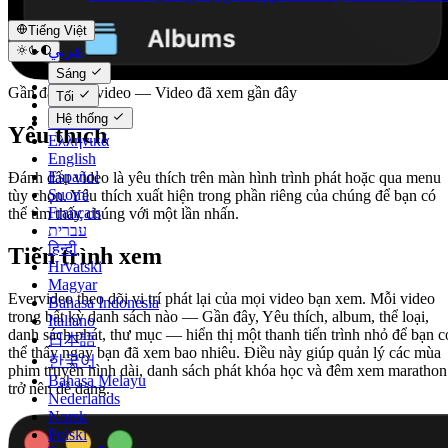
Tiếng Việt
عربي
Català
Sáng
Čeština
Gần đây Evervideo — Video đã xem gần đây
Tối
Dansk
Hệ thống
Deutsch
Yêu thích
Ελληνικά
English
Español
Đánh dấu video là yêu thích trên màn hình trình phát hoặc qua menu
Suomi
tùy chọn. Yêu thích xuất hiện trong phần riêng của chúng để bạn có
Français
thể tìm thấy chúng với một lần nhấn.
עברית
हिन्दी
Tiến trình xem
Hrvatski
Magyar
Evervideo theo dõi vị trí phát lại của mọi video bạn xem. Mỗi video
Bahasa Indonesia
trong bất kỳ danh sách nào — Gần đây, Yêu thích, album, thể loại,
Italiano
danh sách phát, thư mục — hiển thị một thanh tiến trình nhỏ để bạn c
日本語
thể thấy ngay bạn đã xem bao nhiêu. Điều này giúp quản lý các mùa
한국어
phim truyền hình dài, danh sách phát khóa học và đêm xem marathon
Bahasa Melayu
trở nên dễ dàng.
Nederlands
Norsk
Polski