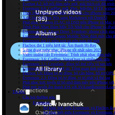
Evertag 4.2: kết nối đám mây mới, giải thích cài đặt trình
Evermusic 8.6: CarPlay mới, Plex, Jellyfin, SFTP, widget 
Trình Phát Nhạc Đám Mây Tốt Nhất cho iPhone năm 2
Xuất bài viết blog Wix sang Markdown với OpenAI
Phát nhạc Lossless FLAC và DSD trên iPhone và Mac v
Trình Phát Nhạc Đám Mây Tốt Nhất cho iPhone và iPad
Evermusic 6.8: Aliyun Drive, Synology, phong cách gia
Evermusic Pro trên Setapp Mobile: Nhạc đám mây cho 
Evermusic đạt 11 triệu lượt tải trên toàn thế giới
Flacbox đạt 1 triệu lượt tải: Âm thanh Hi-Res
5 ứng dụng nghe nhạc iPhone tốt nhất năm 2025
Video quảng cáo Evermusic: Trình phát nhạc đám mây
Evermusic 3.6: CarPlay, VoiceOver và nhiều hơn nữa
Evermusic 3.1: Crossfade, đồng bộ thư viện và sao lưu
Evermusic đạt 3 triệu lượt tải: Tổng quan tính năng
Flacbox 1.6: Đồng bộ tự động, bộ cân bằng, hỗ trợ OP
Evermusic 2.3: Đồng bộ tự động, vị trí phát và thẻ tag
Phát nhạc trực tuyến từ bộ nhớ đám mây trên iPhone vớ
Phát trực tuyến âm thanh iOS với AVAssetResourceLoad
Tài liệu
Câu hỏi thường gặp
Evermusic
Sự khác biệt giữa Evermusic và Flacbox là 
Sự khác biệt giữa Evermusic và Evermusic 