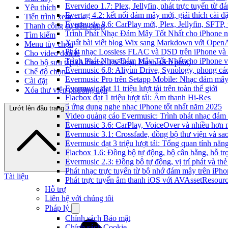
Evervideo 1.7: Plex, Jellyfin, phát trực tuyến từ 
Yêu thích
Evertag 4.2: kết nối đám mây mới, giải thích cài đặ
Tiến trình xem
Evermusic 8.6: CarPlay mới, Plex, Jellyfin, SFTP, 
Thanh công cụ trên cùng
Trình Phát Nhạc Đám Mây Tốt Nhất cho iPhone 
Tìm kiếm
Xuất bài viết blog Wix sang Markdown với Open
Menu tùy chọn
Phát nhạc Lossless FLAC và DSD trên iPhone và
Cho video đơn lẻ
Trình Phát Nhạc Đám Mây Tốt Nhất cho iPhone v
Cho bộ sưu tập (Albums, Thể loại, Danh sách phát)
Evermusic 6.8: Aliyun Drive, Synology, phong cá
Chế độ chọn
Evermusic Pro trên Setapp Mobile: Nhạc đám mâ
Cài đặt
Evermusic đạt 11 triệu lượt tải trên toàn thế giới
Xóa thư viện phương tiện
Flacbox đạt 1 triệu lượt tải: Âm thanh Hi-Res
5 ứng dụng nghe nhạc iPhone tốt nhất năm 2025
Lướt lên đầu trang
Video quảng cáo Evermusic: Trình phát nhạc đám
Evermusic 3.6: CarPlay, VoiceOver và nhiều hơn 
Evermusic 3.1: Crossfade, đồng bộ thư viện và sa
Evermusic đạt 3 triệu lượt tải: Tổng quan tính năn
Flacbox 1.6: Đồng bộ tự động, bộ cân bằng, hỗ 
Evermusic 2.3: Đồng bộ tự động, vị trí phát và thẻ
Phát nhạc trực tuyến từ bộ nhớ đám mây trên iPh
Tài liệu
Phát trực tuyến âm thanh iOS với AVAssetResour
Hỗ trợ
Liên hệ với chúng tôi
Pháp lý
Chính sách Bảo mật
Chính sách Cookie