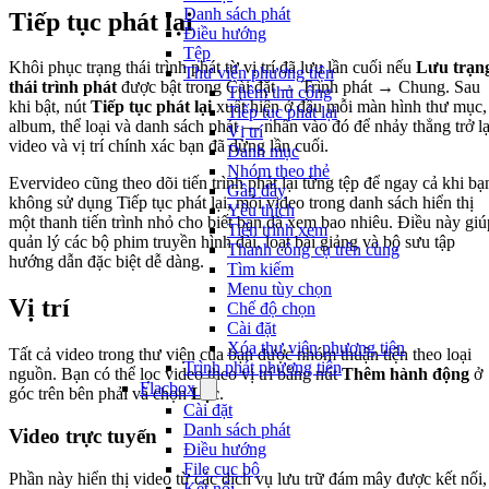
Danh sách phát
Tiếp tục phát lại
Điều hướng
Tệp
Khôi phục trạng thái trình phát từ vị trí đã lưu lần cuối nếu
Lưu trạn
Thư viện phương tiện
thái trình phát
được bật trong Cài đặt → Trình phát → Chung. Sau
Thêm thủ công
khi bật, nút
Tiếp tục phát lại
xuất hiện ở đầu mỗi màn hình thư mục,
Tiếp tục phát lại
album, thể loại và danh sách phát — nhấn vào đó để nhảy thẳng trở lạ
Vị trí
video và vị trí chính xác bạn đã dừng lần cuối.
Danh mục
Nhóm theo thẻ
Evervideo cũng theo dõi tiến trình phát lại từng tệp để ngay cả khi bạ
Gần đây
không sử dụng Tiếp tục phát lại, mỗi video trong danh sách hiển thị
Yêu thích
một thanh tiến trình nhỏ cho biết bạn đã xem bao nhiêu. Điều này giú
Tiến trình xem
quản lý các bộ phim truyền hình dài, loạt bài giảng và bộ sưu tập
Thanh công cụ trên cùng
hướng dẫn đặc biệt dễ dàng.
Tìm kiếm
Menu tùy chọn
Vị trí
Chế độ chọn
Cài đặt
Xóa thư viện phương tiện
Tất cả video trong thư viện của bạn được nhóm thuận tiện theo loại
Trình phát phương tiện
nguồn. Bạn có thể lọc video theo vị trí bằng nút
Thêm hành động
ở
Flacbox
góc trên bên phải và chọn
Lọc
.
Cài đặt
Danh sách phát
Video trực tuyến
Điều hướng
File cục bộ
Phần này hiển thị video từ các dịch vụ lưu trữ đám mây được kết nối,
Kết nối