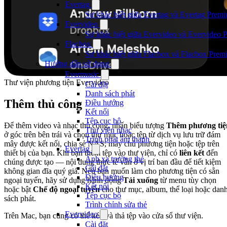
Evertag
Sự khác biệt giữa Evertag và Evertag Premi
Evervideo
Sự khác biệt giữa Evervideo và Evervideo 
Flacbox
Sự khác biệt giữa Flacbox và Flacbox Premi
Hướng dẫn sử dụng
Evermusic
Thư viện phương tiện Evervideo
Cài đặt
Danh sách phát
Thêm thủ công
Điều hướng
Kết nối
Tệp cục bộ
Để thêm video và nhạc thủ công, nhấn biểu tượng
Thêm phương tiệ
Thư viện nhạc
ở góc trên bên trái và chọn thư mục hoặc tệp từ dịch vụ lưu trữ đám
Trình phát âm thanh
mây được kết nối, chia sẻ NAS, máy chủ phương tiện hoặc tệp trên
Evertag
thiết bị của bạn. Khi bạn thêm tệp vào thư viện, chỉ có
liên kết
đến
Ánh xạ trường thẻ
chúng được tạo — nội dung thực tế vẫn ở vị trí ban đầu để tiết kiệm
Cài đặt
không gian đĩa quý giá. Nếu bạn muốn làm cho phương tiện có sẵn
Điều hướng
ngoại tuyến, hãy sử dụng hành động
Tải xuống
từ menu tùy chọn
Kết nối
hoặc bật
Chế độ ngoại tuyến
cho thư mục, album, thể loại hoặc dan
Tệp cục bộ
sách phát.
Trình chỉnh sửa thẻ
Evervideo
Trên Mac, bạn cũng có thể kéo và thả tệp vào cửa sổ thư viện.
Cài đặt