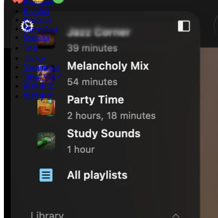
Português
Română
Русский
Slovenčina
Svenska
ไทย
Türkçe
Українська
Tiếng Việt
简体中文
繁體中文