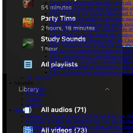
Cách tải tệp lên bộ nhớ đám mây và kết nối
Chuyển tệp từ máy tính sang iPhone bằng 
Cách kết nối bộ nhớ trong của Bluesound 
Cách tải nhạc từ YouTube và nghe nhạc ngoạ
Cách ngắt kết nối ứng dụng bên thứ ba khỏi
Cách quay video trong khi phát nhạc trên i
Cách bật DLNA Media Server trên Windows 
Cách phát nhạc trên iPhone từ WD My Cl
Cách chuyển tệp nhạc từ máy tính sang iPh
Phát nhạc từ Dropbox trên iPhone khi bạn n
Cách chỉnh sửa thẻ ID3 trên iPhone và Mac
Cách phát tệp cục bộ (tệp iTunes) trên iPhon
Phát nhạc trực tuyến từ Mac hoặc PC sang
Cách cài đặt ứng dụng từ App Store hoặc k
Về chúng tôi
Sản phẩm
Evervideo
Evermusic
Flacbox
Evertag
Blog
Flacbox 7.6: Bộ máy âm thanh BASS mới, hiệu ứng, DSP 
Evermusic 8.7: Phát liền mạch thực sự, Hiệu ứng âm tha
Flacbox 7.4: CarPlay được dựng lại, Plex, Jellyfin, Su
Evervideo 1.7: Plex, Jellyfin, phát trực tuyến từ đám mây