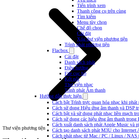
Tiến trình xem
Thanh công cụ trên cùng
Tìm kiếm
Menu tùy chọn
Chế độ chọn
Cài đặt
Xóa thư viện phương tiện
Trình phát phương tiện
Flacbox
Cài đặt
Danh sách phát
Điều hướng
File cục bộ
Kết nối
Thư viện nhạc
Trình phát Âm thanh
Hướng dẫn thực hiện
Cách bật Trình trực quan hóa nhạc khi phát
Cách sử dụng Hiệu ứng âm thanh và DSP tr
Cách bật và sử dụng phát nhạc liền mạch t
Cách sử dụng các hiệu ứng âm thanh trong 
Cách xuất danh sách phát Apple Music và p
Thư viện phương tiện
Cách tạo danh sách phát M3U cho Internet 
Cách phát nhạc từ Mac / PC / Linux / NA