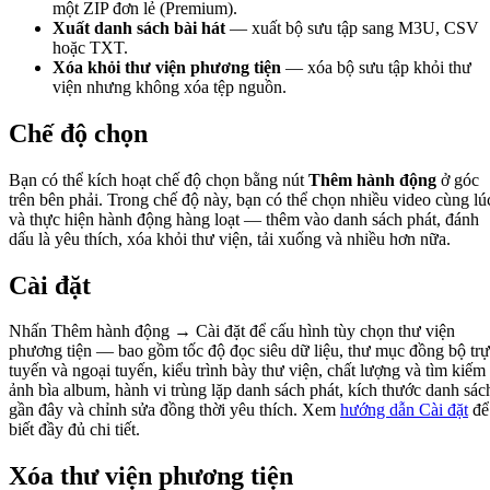
một ZIP đơn lẻ (Premium).
Xuất danh sách bài hát
— xuất bộ sưu tập sang M3U, CSV
hoặc TXT.
Xóa khỏi thư viện phương tiện
— xóa bộ sưu tập khỏi thư
viện nhưng không xóa tệp nguồn.
Chế độ chọn
Bạn có thể kích hoạt chế độ chọn bằng nút
Thêm hành động
ở góc
trên bên phải. Trong chế độ này, bạn có thể chọn nhiều video cùng lú
và thực hiện hành động hàng loạt — thêm vào danh sách phát, đánh
dấu là yêu thích, xóa khỏi thư viện, tải xuống và nhiều hơn nữa.
Cài đặt
Nhấn Thêm hành động → Cài đặt để cấu hình tùy chọn thư viện
phương tiện — bao gồm tốc độ đọc siêu dữ liệu, thư mục đồng bộ tr
tuyến và ngoại tuyến, kiểu trình bày thư viện, chất lượng và tìm kiếm
ảnh bìa album, hành vi trùng lặp danh sách phát, kích thước danh sác
gần đây và chỉnh sửa đồng thời yêu thích. Xem
hướng dẫn Cài đặt
để
biết đầy đủ chi tiết.
Xóa thư viện phương tiện