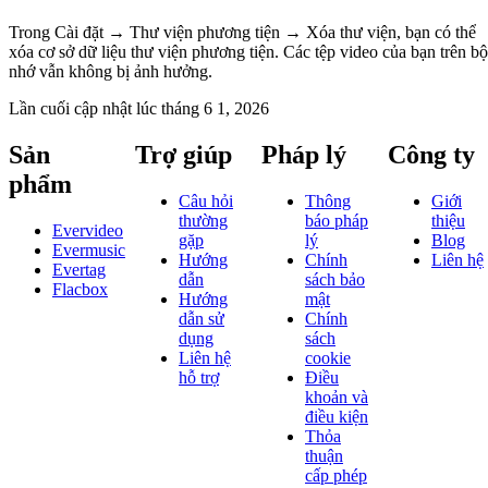
Trong Cài đặt → Thư viện phương tiện → Xóa thư viện, bạn có thể
xóa cơ sở dữ liệu thư viện phương tiện. Các tệp video của bạn trên bộ
nhớ vẫn không bị ảnh hưởng.
Lần cuối cập nhật lúc
tháng 6 1, 2026
Sản
Trợ giúp
Pháp lý
Công ty
phẩm
Câu hỏi
Thông
Giới
thường
báo pháp
thiệu
Evervideo
gặp
lý
Blog
Evermusic
Hướng
Chính
Liên hệ
Evertag
dẫn
sách bảo
Flacbox
Hướng
mật
dẫn sử
Chính
dụng
sách
Liên hệ
cookie
hỗ trợ
Điều
khoản và
điều kiện
Thỏa
thuận
cấp phép