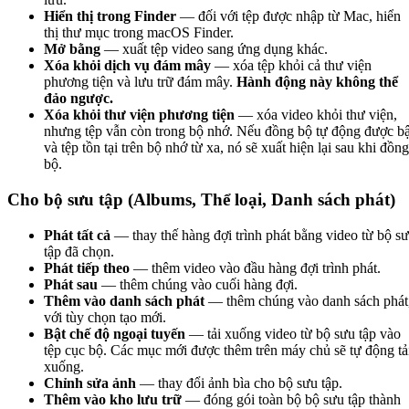
Hiển thị trong Finder
— đối với tệp được nhập từ Mac, hiển
thị thư mục trong macOS Finder.
Mở bằng
— xuất tệp video sang ứng dụng khác.
Xóa khỏi dịch vụ đám mây
— xóa tệp khỏi cả thư viện
phương tiện và lưu trữ đám mây.
Hành động này không thể
đảo ngược.
Xóa khỏi thư viện phương tiện
— xóa video khỏi thư viện,
nhưng tệp vẫn còn trong bộ nhớ. Nếu đồng bộ tự động được bậ
và tệp tồn tại trên bộ nhớ từ xa, nó sẽ xuất hiện lại sau khi đồng
bộ.
Cho bộ sưu tập (Albums, Thể loại, Danh sách phát)
Phát tất cả
— thay thế hàng đợi trình phát bằng video từ bộ s
tập đã chọn.
Phát tiếp theo
— thêm video vào đầu hàng đợi trình phát.
Phát sau
— thêm chúng vào cuối hàng đợi.
Thêm vào danh sách phát
— thêm chúng vào danh sách phát
với tùy chọn tạo mới.
Bật chế độ ngoại tuyến
— tải xuống video từ bộ sưu tập vào
tệp cục bộ. Các mục mới được thêm trên máy chủ sẽ tự động tả
xuống.
Chỉnh sửa ảnh
— thay đổi ảnh bìa cho bộ sưu tập.
Thêm vào kho lưu trữ
— đóng gói toàn bộ bộ sưu tập thành