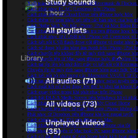
Xuất toàn bộ lịch sử nghe nhạc từ Evermusic & Flacbox
Cách phát nhạc FLAC (Lossless) trên iPhone
Cách phát nhạc từ iCloud Drive trên iPhone hoặc Mac
Cách thêm và xem nhận xét trên các bản nhạc của bạn t
Cách Nghe Sách Nói trên iPhone, iPad và Mac Bằng Ev
Cach phat nhac cuc bo duoc luu tru tren iPhone hoac Ma
Cách phát nhạc từ ổ USB trên iPhone với Evermusic và
Cách kết nối USB flash drive với iPhone và nghe nhạc ho
Cách sử dụng bộ cân bằng âm thanh trên iPhone, iPad 
Cách chuyển tệp không dây từ máy tính sang iPhone bằ
Cách chuyển tệp từ Mac sang iPhone hoặc iPad bằng Fi
Cách tải tệp lên bộ nhớ đám mây và kết nối với Evermus
Chuyển tệp từ máy tính sang iPhone bằng giao thức SM
Cách kết nối bộ nhớ trong của Bluesound VAULT từ Eve
Cách tải nhạc từ YouTube và nghe nhạc ngoại tuyến trên
Cách ngắt kết nối ứng dụng bên thứ ba khỏi tài khoản G
Cách quay video trong khi phát nhạc trên iPhone
Cách bật DLNA Media Server trên Windows 10 và phát 
Cách phát nhạc trên iPhone từ WD My Cloud Home
Cách chuyển tệp nhạc từ máy tính sang iPhone không c
Phát nhạc từ Dropbox trên iPhone khi bạn ngoại tuyến
Cách chỉnh sửa thẻ ID3 trên iPhone và Mac
Cách phát tệp cục bộ (tệp iTunes) trên iPhone của tôi
Phát nhạc trực tuyến từ Mac hoặc PC sang iPhone bằn
Cách cài đặt ứng dụng từ App Store hoặc kích hoạt mu