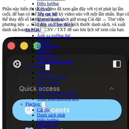
Điều hướng
Phần này hiển thị tất cả video đã xem gần đây với vị trí phát lại lần
Kết nối
cuối, để bạn có thể tiếp tục bất kỳ video nào với một lần nhấn. Bạn c
Tệp cục bộ
thể thay đổi số lượng mục danh sách giữ trong Cài đặt → Thư viện
Thư viện nhạc
phương tiện → Gần đây → Thay đổi kích thước danh sách, và xuất
Trình phát âm thanh
danh sách sang M3U / CSV / TXT để sao lưu lịch sử xem của bạn.
Evertag
Ánh xạ trường thẻ
Cài đặt
Điều hướng
Kết nối
Tệp cục bộ
Trình chỉnh sửa thẻ
Evervideo
Cài đặt
Danh sách phát
Điều hướng
Tệp
Thư viện phương tiện
Trình phát phương tiện
Flacbox
Cài đặt
Danh sách phát
Điều hướng
File cục bộ