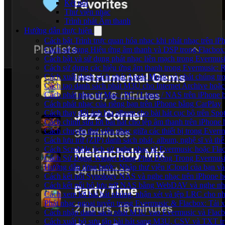
Kết nối
Thư viện nhạc
Trình phát Âm thanh
Hướng dẫn thực hiện
Cách bật Trình trực quan hóa nhạc khi phát nhạc trên iP
Cách sử dụng Hiệu ứng âm thanh và DSP trong Flacbox:
Cách bật và sử dụng phát nhạc liền mạch trong Evermus
Cách sử dụng các hiệu ứng âm thanh trong Evermusic: R
Cách xuất danh sách phát Apple Music và phát chúng tr
Cách tạo danh sách phát M3U cho Internet Archive hoặc
Cách phát nhạc từ Mac / PC / Linux / NAS trên iPhon
Cách phát nhạc của riêng bạn trên iPhone bằng CarPlay
Cách thay đổi ảnh bìa album cho bài hát cục bộ trên Sp
Cách chỉnh sửa lời bài hát cho tệp âm thanh trên iPho
Cách chuyển thư viện nhạc giữa các thiết bị trong Ever
Cách lưu trữ (ZIP) danh sách phát, album, nghệ sĩ và th
Cách Scrobble lịch sử nghe nhạc từ Evermusic hoặc Fla
Cách Sử Dụng Widget Đang Phát Động Trong Evermusic
Hướng dẫn từng bước: Nhập thư viện iCloud của bạn và
Cách kết nối Synology NAS và nghe nhạc trên iPhone 
Cách kết nối bộ lưu trữ NAS bằng WebDAV và nghe nh
Cách xem lời bài hát nhúng, nhận xét và tệp LRC cho n
Phát nhạc ngoại tuyến trong Evermusic & Flacbox: Tải
Cách nhập danh sách phát M3U vào Evermusic và Flac
Cách xuất bộ sưu tập bài hát sang M3U, CSV và TXT t