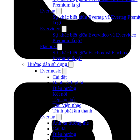
Premium là gì
Evertag
Sự khác biệt giữa Evertag và Evertag Prem
là gì
Evervideo
Sự khác biệt giữa Evervideo và Evervideo
Premium là gì?
Flacbox
Sự khác biệt giữa Flacbox và Flacbox
Premium là gì?
Hướng dẫn sử dụng
Evermusic
Cài đặt
Danh sách phát
Điều hướng
Kết nối
Tệp cục bộ
Thư viện nhạc
Trình phát âm thanh
Evertag
Ánh xạ trường thẻ
Cài đặt
Điều hướng
Kết nối