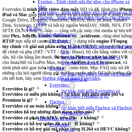
Evertag - Trình chỉnh sửa thẻ nhạc cho iPhone và
Mac
Evervideo là
trình phát video đám mây
HD và 4K dành cho
iPhon
Evervideo - Trình phát video HD cho iPhone và 
iPad và Mac
giúp phát trực tuyến và tải xuống video từ iCloud Drive
Flacbox - Trình phát âm thanh Hi-Res cho iPhone
Google Drive, Dropbox, OneDrive, MEGA, Box, pCloud, Yandex
Mac
Disk, Synology, QNAP và bất kỳ nguồn WebDAV, SMB, NFS, FTP 
Tài liệu
SFTP, DLNA hoặc S3 nào — cùng với các máy chủ media tự lưu trữ
Câu hỏi thường gặp
như
Plex, Jellyfin, Emby, Subsonic
và
Navidrome
, cũng như luồng
Evermusic
RTSP
trực tiếp từ camera IP. Được xây dựng trên
engine FFmpeg
tùy chỉnh
với
giải mã phần cứng H.264 / HEVC
, hỗ trợ đường phụ
Sự khác biệt giữa Evermusic và Flac
đề chính và phụ (SRT / VTT / ASS / libass), bộ cân bằng video với cà
là gì
sẵn, bộ cân bằng âm thanh,
Picture-in-Picture
,
phát lại 360° / VR
Sự khác biệt giữa Evermusic và
cho Insta360 và GoPro Max, truyền
AirPlay 2
và
Chromecast
, và
Evermusic Premium là gì
trình phát nhỏ gọn luôn hiển thị trên màn hình. Mục FAQ này trả lời
Evertag
những câu hỏi người dùng gửi thường xuyên nhất. Để biết hướng dẫ
Sự khác biệt giữa Evertag và Evertag
chi tiết hơn, hãy xem
Hướng dẫn sử dụng Evervideo
.
Premium là gì
Evervideo
Evervideo là gì?
Sự khác biệt giữa Evervideo và
Evervideo có miễn phí không? Sự khác biệt giữa miễn phí và
Evervideo Premium là gì?
Premium là gì?
Flacbox
Evervideo có an toàn không?
Sự khác biệt giữa Flacbox và Flacbox
Evervideo hỗ trợ những định dạng video nào?
Premium là gì?
Evervideo có phát file MKV trên iPhone không?
Hướng dẫn sử dụng
Evervideo có hỗ trợ video 4K và HDR không?
Evermusic
Evervideo có hỗ trợ giải mã phần cứng H.264 và HEVC không?
Cài đặt