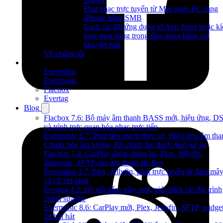
Phát nhạc trực tuyến từ Mac hoặc PC sang
iPhone bằng SMB
Cách cài đặt ứng dụng từ App Store hoặc kí
hoạt mua hàng trong ứng dụng bằng mã
khuyến mãi
Về chúng tôi
Sản phẩm
Evervideo
Evermusic
Flacbox
Evertag
Blog
Flacbox 7.6: Bộ máy âm thanh BASS mới, hiệu ứng, D
và trình trực quan hóa nhạc trực tiếp
Evermusic 8.7: Phát liền mạch thực sự, Hiệu ứng âm tha
Chuẩn hóa âm lượng, Bộ chỉnh âm được thiết kế lại
Flacbox 7.4: CarPlay được dựng lại, Plex, Jellyfin,
Subsonic, SFTP cho âm thanh Hi-Res
Evervideo 1.7: Plex, Jellyfin, phát trực tuyến từ đám mâ
và cử chỉ phát
Evertag 4.2: kết nối đám mây mới, giải thích cài đặt trình
chỉnh sửa thẻ
Evermusic 8.6: CarPlay mới, Plex, Jellyfin, SFTP, widge
lời bài hát