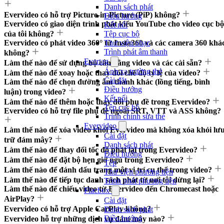
Danh sách phát
Evervideo có hỗ trợ Picture-in-Picture (PiP) không?
Điều hướng
Evervideo có giao diện trình phát kiểu YouTube cho video cục bộ
Kết nối
của tôi không?
Tệp cục bộ
Evervideo có phát video 360° từ Insta360 và các camera 360 khá
Thư viện nhạc
Trình phát âm thanh
không?
Evertag
Làm thế nào để sử dụng bộ cân bằng video và các cài sẵn?
Ánh xạ trường thẻ
Làm thế nào để xoay hoặc thay đổi chế độ tỷ lệ của video?
Cài đặt
Làm thế nào để chọn đường âm thanh khác (lồng tiếng, bình
Điều hướng
luận) trong video?
Kết nối
Làm thế nào để thêm hoặc thay đổi phụ đề trong Evervideo?
Tệp cục bộ
Evervideo có hỗ trợ file phụ đề ngoài SRT, VTT và ASS không?
Trình chỉnh sửa thẻ
Evervideo
Làm thế nào để xóa video khỏi Evervideo mà không xóa khỏi lư
Cài đặt
trữ đám mây?
Danh sách phát
Làm thế nào để thay đổi tốc độ phát lại trong Evervideo?
Điều hướng
Làm thế nào để đặt bộ hẹn giờ ngủ trong Evervideo?
Tệp
Làm thế nào để đánh dấu trang một vị trí cụ thể trong video?
Thư viện phương tiện
Làm thế nào để tiếp tục danh sách phát từ nơi tôi dừng lại?
Trình phát phương tiện
Làm thế nào để chiếu video từ Evervideo đến Chromecast hoặc
Flacbox
AirPlay?
Cài đặt
Evervideo có hỗ trợ Apple CarPlay không?
Danh sách phát
Điều hướng
Evervideo hỗ trợ những dịch vụ đám mây nào?