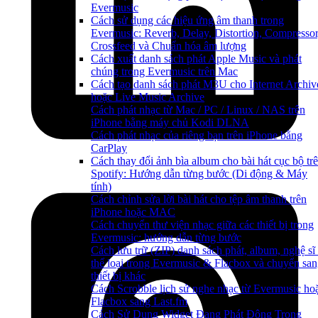
Evermusic
Cách sử dụng các hiệu ứng âm thanh trong
Evermusic: Reverb, Delay, Distortion, Compressor
Crossfeed và Chuẩn hóa âm lượng
Cách xuất danh sách phát Apple Music và phát
chúng trong Evermusic trên Mac
Cách tạo danh sách phát M3U cho Internet Archiv
hoặc Live Music Archive
Cách phát nhạc từ Mac / PC / Linux / NAS trên
iPhone bằng máy chủ Kodi DLNA
Cách phát nhạc của riêng bạn trên iPhone bằng
CarPlay
Cách thay đổi ảnh bìa album cho bài hát cục bộ tr
Spotify: Hướng dẫn từng bước (Di động & Máy
tính)
Cách chỉnh sửa lời bài hát cho tệp âm thanh trên
iPhone hoặc MAC
Cách chuyển thư viện nhạc giữa các thiết bị trong
Evermusic: hướng dẫn từng bước
Cách lưu trữ (ZIP) danh sách phát, album, nghệ sĩ
thể loại trong Evermusic & Flacbox và chuyển sa
thiết bị khác
Cách Scrobble lịch sử nghe nhạc từ Evermusic ho
Flacbox sang Last.fm
Cách Sử Dụng Widget Đang Phát Động Trong