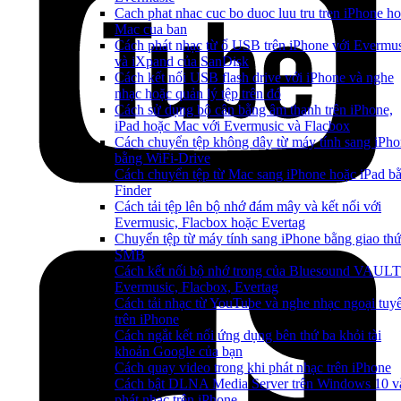
Cach phat nhac cuc bo duoc luu tru tren iPhone h
Mac cua ban
Cách phát nhạc từ ổ USB trên iPhone với Evermu
và iXpand của SanDisk
Cách kết nối USB flash drive với iPhone và nghe
nhạc hoặc quản lý tệp trên đó
Cách sử dụng bộ cân bằng âm thanh trên iPhone,
iPad hoặc Mac với Evermusic và Flacbox
Cách chuyển tệp không dây từ máy tính sang iPh
bằng WiFi-Drive
Cách chuyển tệp từ Mac sang iPhone hoặc iPad b
Finder
Cách tải tệp lên bộ nhớ đám mây và kết nối với
Evermusic, Flacbox hoặc Evertag
Chuyển tệp từ máy tính sang iPhone bằng giao th
SMB
Cách kết nối bộ nhớ trong của Bluesound VAULT
Evermusic, Flacbox, Evertag
Cách tải nhạc từ YouTube và nghe nhạc ngoại tuy
trên iPhone
Cách ngắt kết nối ứng dụng bên thứ ba khỏi tài
khoản Google của bạn
Cách quay video trong khi phát nhạc trên iPhone
Cách bật DLNA Media Server trên Windows 10 v
phát nhạc trên iPhone