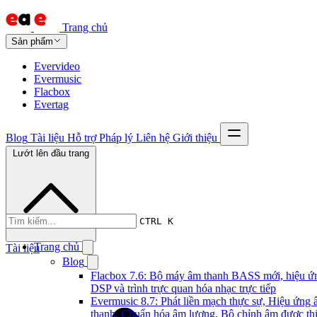
Trang chủ
Sản phẩm
Evervideo
Evermusic
Flacbox
Evertag
Blog
Tài liệu
Hỗ trợ
Pháp lý
Liên hệ
Giới thiệu
Lướt lên đầu trang
CTRL K
Trang chủ
Tài liệu
Blog
Flacbox 7.6: Bộ máy âm thanh BASS mới, hiệu ứ
DSP và trình trực quan hóa nhạc trực tiếp
Evermusic 8.7: Phát liền mạch thực sự, Hiệu ứng
thanh, Chuẩn hóa âm lượng, Bộ chỉnh âm được thi