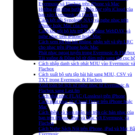
Evermusic và Flacbox trên iPhone và Mac
Hướng dẫn từng bước: Nhập thư viện iCloud của
bạn vào Evermusic và Flacbox
Cách kết nối Synology NAS và nghe nhạc trên
iPhone hoặc Mac của bạn
Cách kết nối bộ lưu trữ NAS bằng WebDAV và
nghe nhạc trên iPhone hoặc Mac
Cách xem lời bài hát nhúng, nhận xét và tệp LRC
cho nhạc trên iPhone hoặc Mac
Phát nhạc ngoại tuyến trong Evermusic & Flacbox
Tải xuống & Đồng bộ từ đám mây sang tệp cục b
Cách nhập danh sách phát M3U vào Evermusic v
Flacbox
Cách xuất bộ sưu tập bài hát sang M3U, CSV và
TXT trong Evermusic & Flacbox
Xuất toàn bộ lịch sử nghe nhạc từ Evermusic &
Flacbox sang Last.fm
Cách phát nhạc FLAC (Lossless) trên iPhone
Cách phát nhạc từ iCloud Drive trên iPhone hoặc
Mac
Cách thêm và xem nhận xét trên các bản nhạc của
bạn trên iPhone, iPad và Mac với Evermusic và
Flacbox
Cách Nghe Sách Nói trên iPhone, iPad và Mac B
Evermusic