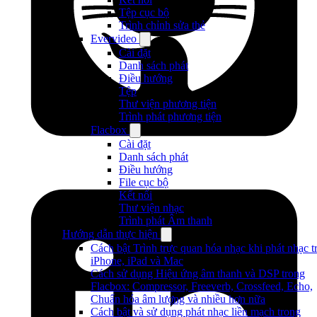
Tệp cục bộ
Trình chỉnh sửa thẻ
Evervideo
Cài đặt
Danh sách phát
Điều hướng
Tệp
Thư viện phương tiện
Trình phát phương tiện
Flacbox
Cài đặt
Danh sách phát
Điều hướng
File cục bộ
Kết nối
Thư viện nhạc
Trình phát Âm thanh
Hướng dẫn thực hiện
Cách bật Trình trực quan hóa nhạc khi phát nhạc t
iPhone, iPad và Mac
Cách sử dụng Hiệu ứng âm thanh và DSP trong
Flacbox: Compressor, Freeverb, Crossfeed, Echo,
Chuẩn hóa âm lượng và nhiều hơn nữa
Cách bật và sử dụng phát nhạc liền mạch trong