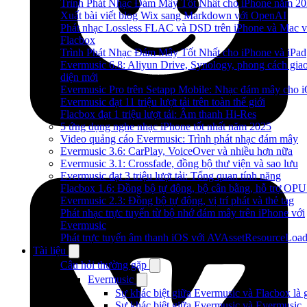
Trình Phát Nhạc Đám Mây Tốt Nhất cho iPhone năm 2
Xuất bài viết blog Wix sang Markdown với OpenAI
Phát nhạc Lossless FLAC và DSD trên iPhone và Mac v
Flacbox
Trình Phát Nhạc Đám Mây Tốt Nhất cho iPhone và iPad
Evermusic 6.8: Aliyun Drive, Synology, phong cách gia
diện mới
Evermusic Pro trên Setapp Mobile: Nhạc đám mây cho 
Evermusic đạt 11 triệu lượt tải trên toàn thế giới
Flacbox đạt 1 triệu lượt tải: Âm thanh Hi-Res
5 ứng dụng nghe nhạc iPhone tốt nhất năm 2025
Video quảng cáo Evermusic: Trình phát nhạc đám mây
Evermusic 3.6: CarPlay, VoiceOver và nhiều hơn nữa
Evermusic 3.1: Crossfade, đồng bộ thư viện và sao lưu
Evermusic đạt 3 triệu lượt tải: Tổng quan tính năng
Flacbox 1.6: Đồng bộ tự động, bộ cân bằng, hỗ trợ OP
Evermusic 2.3: Đồng bộ tự động, vị trí phát và thẻ tag
Phát nhạc trực tuyến từ bộ nhớ đám mây trên iPhone với
Evermusic
Phát trực tuyến âm thanh iOS với AVAssetResourceLoad
Tài liệu
Câu hỏi thường gặp
Evermusic
Sự khác biệt giữa Evermusic và Flacbox là 
Sự khác biệt giữa Evermusic và Evermusic