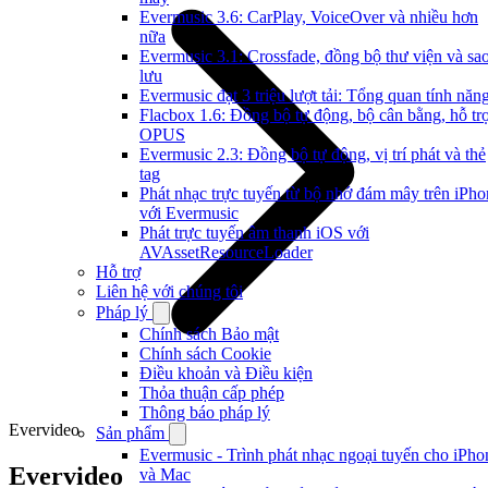
Evermusic 3.6: CarPlay, VoiceOver và nhiều hơn
nữa
Evermusic 3.1: Crossfade, đồng bộ thư viện và sa
lưu
Evermusic đạt 3 triệu lượt tải: Tổng quan tính năn
Flacbox 1.6: Đồng bộ tự động, bộ cân bằng, hỗ tr
OPUS
Evermusic 2.3: Đồng bộ tự động, vị trí phát và thẻ
tag
Phát nhạc trực tuyến từ bộ nhớ đám mây trên iPho
với Evermusic
Phát trực tuyến âm thanh iOS với
AVAssetResourceLoader
Hỗ trợ
Liên hệ với chúng tôi
Pháp lý
Chính sách Bảo mật
Chính sách Cookie
Điều khoản và Điều kiện
Thỏa thuận cấp phép
Thông báo pháp lý
Evervideo
Sản phẩm
Evermusic - Trình phát nhạc ngoại tuyến cho iPho
Evervideo
và Mac