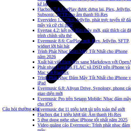
kế lại
Flacbox 7.4: CarPlay được dựng lại, Plex, Jellyfin,
Subsonic, SFTP cho âm thanh Hi-Res
Evervideo 1.7: Plex, Jellyfin, phát trực tuyến từ đ
mây và cử chỉ phát
Evertag 4.2: kết nối đám mây mới, giải thích cài đặ
trình chỉnh sửa thẻ
Evermusic 8.6: CarPlay mới, Plex, Jellyfin, SFTP,
widget lời bài hát
Trình Phát Nhạc Đám Mây Tốt Nhất cho iPhone
năm 2026
Xuất bài viết blog Wix sang Markdown với Open
Phát nhạc Lossless FLAC và DSD trên iPhone và
Mac với Flacbox
Trình Phát Nhạc Đám Mây Tốt Nhất cho iPhone v
iPad
Evermusic 6.8: Aliyun Drive, Synology, phong cá
giao diện mới
Evermusic Pro trên Setapp Mobile: Nhạc đám mâ
cho iOS
Câu hỏi thường gặp
Evermusic đạt 11 triệu lượt tải trên toàn thế giới
Flacbox đạt 1 triệu lượt tải: Âm thanh Hi-Res
5 ứng dụng nghe nhạc iPhone tốt nhất năm 2025
Video quảng cáo Evermusic: Trình phát nhạc đám
mây