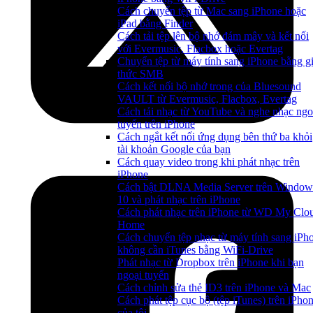
Cách chuyển tệp từ Mac sang iPhone hoặc
iPad bằng Finder
Cách tải tệp lên bộ nhớ đám mây và kết nối
với Evermusic, Flacbox hoặc Evertag
Chuyển tệp từ máy tính sang iPhone bằng g
thức SMB
Cách kết nối bộ nhớ trong của Bluesound
VAULT từ Evermusic, Flacbox, Evertag
Cách tải nhạc từ YouTube và nghe nhạc ngo
tuyến trên iPhone
Cách ngắt kết nối ứng dụng bên thứ ba khỏi
tài khoản Google của bạn
Cách quay video trong khi phát nhạc trên
iPhone
Cách bật DLNA Media Server trên Window
10 và phát nhạc trên iPhone
Cách phát nhạc trên iPhone từ WD My Clo
Home
Cách chuyển tệp nhạc từ máy tính sang iPh
không cần iTunes bằng WiFi-Drive
Phát nhạc từ Dropbox trên iPhone khi bạn
ngoại tuyến
Cách chỉnh sửa thẻ ID3 trên iPhone và Mac
Cách phát tệp cục bộ (tệp iTunes) trên iPho
của tôi