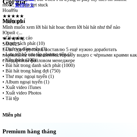
Gói giá
繁體中文
★★★★★
7/31/2025
Mình muốn xem lời bài hát hoac them lời bài hát như thế nào
Miễn phí
Юрий с...
★★★★★
5/9/2025
• Có quảng cáo
Если будет русский поставлю 5 ещё нужно доработать
• Danh sách phát (10)
нормальное соотношение сторон у видео с чёрными краями как
• Dịch vụ đám mây (3)
стандартном файловом менеджере
• Lưu trữ bộ sưu tập phương tiện (3)
• Yêu thích (100)
• Bài hát trong danh sách phát (1000)
• Bài hát trong hàng đợi (750)
• Thư mục ngoại tuyến (1)
• Album ngoại tuyến (1)
• Xuất video iTunes
• Xuất video Photos
• Tải tệp
Miễn phí
Premium hàng tháng