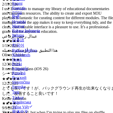
Suomi
and classroom resources. The ability to create and export M3U
Français
playlists is fantastic for curating content for different modules. The fil
עברית
manager inside the app makes it easy to keep everything tidy, and the
हिन्दी
clean, customizable interface is a pleasure to use. It’s a professional-
Hrvatski
grade tool for anyone in education.
Magyar
عبدال رحمن الرفاعي
Bahasa Indonesia
★★★★★
Italiano
1/11/2026
日本語
هذا التطبيق ممتاز أوصيكم بتحميله
한국어
Oliver Chaker
Bahasa Melayu
★★★★★
Nederlands
12/30/2025
Norsk
It needs liquid glass (iOS 26)
Polski
シーマロバ
Português
★★★★★
Română
12/2/2025
Русский
とても良いです！が、バックグラウンド再生が出来なくなり
Slovenčina
した、改善すること良いです！
Svenska
Kellie calderón
ไทย
★★★★☆
Türkçe
9/9/2025
Українська
This app is good, but when I’m trying to play my files on shuffle
Tiếng Việt
mode, the app get stuck
简体中文
Hoa89a