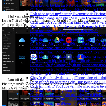
Cách kết nối Synology NAS và nghe nhạc trên iP
Cách kết nối bộ lưu trữ NAS bằng WebDAV và ng
Cách xem lời bài hát nhúng, nhận xét và tệp LRC
Phát nhạc ngoại tuyến trong Evermusic & Flacbo
Thư viện phương tiện
Cách nhập danh sách phát M3U vào Evermusic và
Lưu trữ tất cả video và âm thanh ở một nơi với tìm kiếm thông minh 
Cách xuất bộ sưu tập bài hát sang M3U, CSV và
công cụ sắp xếp.
Xuất toàn bộ lịch sử nghe nhạc từ Evermusic & F
Cách phát nhạc FLAC (Lossless) trên iPhone
Cách phát nhạc từ iCloud Drive trên iPhone hoặc
Cách thêm và xem nhận xét trên các bản nhạc của
Cách Nghe Sách Nói trên iPhone, iPad và Mac B
Cach phat nhac cuc bo duoc luu tru tren iPhone h
Cách phát nhạc từ ổ USB trên iPhone với Evermu
Cách kết nối USB flash drive với iPhone và nghe n
Cách sử dụng bộ cân bằng âm thanh trên iPhone, 
Cách chuyển tệp không dây từ máy tính sang iPh
Cách chuyển tệp từ Mac sang iPhone hoặc iPad b
Cách tải tệp lên bộ nhớ đám mây và kết nối với E
Chuyển tệp từ máy tính sang iPhone bằng giao t
Lưu trữ đám mây
Cách kết nối bộ nhớ trong của Bluesound VAULT 
Phát trực tuyến video từ iCloud, Google Drive, Dropbox, OneDrive,
Cách tải nhạc từ YouTube và nghe nhạc ngoại tuyế
MEGA và nhiều hơn nữa.
Cách ngắt kết nối ứng dụng bên thứ ba khỏi tài k
Cách quay video trong khi phát nhạc trên iPhone
Cách bật DLNA Media Server trên Windows 10 và 
Cách phát nhạc trên iPhone từ WD My Cloud Ho