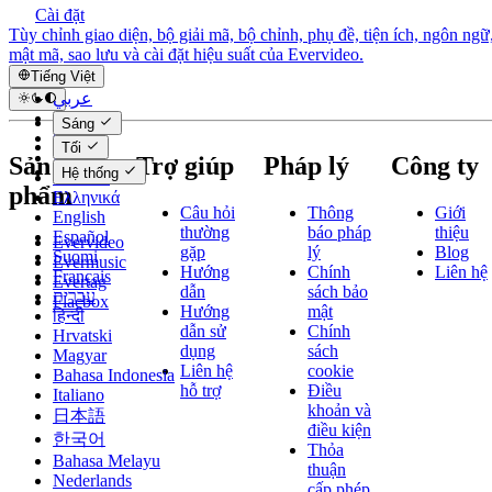
Cài đặt
Tùy chỉnh giao diện, bộ giải mã, bộ chỉnh, phụ đề, tiện ích, ngôn ngữ
mật mã, sao lưu và cài đặt hiệu suất của Evervideo.
Tiếng Việt
عربي
Català
Sáng
Čeština
Tối
Dansk
Sản
Trợ giúp
Pháp lý
Công ty
Hệ thống
Deutsch
phẩm
Ελληνικά
Câu hỏi
Thông
Giới
English
thường
báo pháp
thiệu
Español
Evervideo
gặp
lý
Blog
Suomi
Evermusic
Hướng
Chính
Liên hệ
Français
Evertag
dẫn
sách bảo
עברית
Flacbox
Hướng
mật
हिन्दी
dẫn sử
Chính
Hrvatski
dụng
sách
Magyar
Liên hệ
cookie
Bahasa Indonesia
hỗ trợ
Điều
Italiano
khoản và
日本語
điều kiện
한국어
Thỏa
Bahasa Melayu
thuận
Nederlands
cấp phép