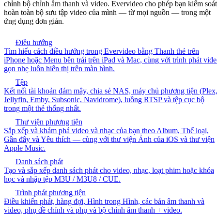
chỉnh bộ chỉnh âm thanh và video. Evervideo cho phép bạn kiểm soát
hoàn toàn bộ sưu tập video của mình — từ mọi nguồn — trong một
ứng dụng đơn giản.
Điều hướng
Tìm hiểu cách điều hướng trong Evervideo bằng Thanh thẻ trên
iPhone hoặc Menu bên trái trên iPad và Mac, cùng với trình phát vid
gọn nhẹ luôn hiển thị trên màn hình.
Tệp
Kết nối tài khoản đám mây, chia sẻ NAS, máy chủ phương tiện (Plex
Jellyfin, Emby, Subsonic, Navidrome), luồng RTSP và tệp cục bộ
trong một thẻ thống nhất.
Thư viện phương tiện
Sắp xếp và khám phá video và nhạc của bạn theo Album, Thể loại,
Gần đây và Yêu thích — cùng với thư viện Ảnh của iOS và thư viện
Apple Music.
Danh sách phát
Tạo và sắp xếp danh sách phát cho video, nhạc, loạt phim hoặc khóa
học và nhập tệp M3U / M3U8 / CUE.
Trình phát phương tiện
Điều khiển phát, hàng đợi, Hình trong Hình, các bản âm thanh và
video, phụ đề chính và phụ và bộ chỉnh âm thanh + video.