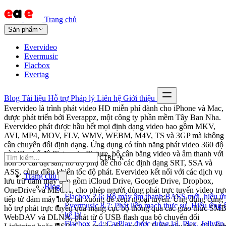
Trang chủ
Sản phẩm
Evervideo
Evermusic
Flacbox
Evertag
Blog
Tài liệu
Hỗ trợ
Pháp lý
Liên hệ
Giới thiệu
Evervideo là trình phát video HD miễn phí dành cho iPhone và Mac,
được phát triển bởi Everappz, một công ty phần mềm Tây Ban Nha.
Evervideo phát được hầu hết mọi định dạng video bao gồm MKV,
AVI, MP4, MOV, FLV, WMV, WEBM, M4V, TS và 3GP mà không
cần chuyển đổi định dạng. Ứng dụng có tính năng phát video 360 độ
và VR, chế độ Picture-in-Picture, bộ cân bằng video và âm thanh với
CTRL K
hơn 50 cài đặt sẵn, hỗ trợ phụ đề cho các định dạng SRT, SSA và
ASS, cùng điều khiển tốc độ phát. Evervideo kết nối với các dịch vụ
Trang chủ
lưu trữ đám mây bao gồm iCloud Drive, Google Drive, Dropbox,
Blog
OneDrive và MEGA, cho phép người dùng phát trực tuyến video trự
Flacbox 7.6: Bộ máy âm thanh BASS mới, hiệu ứng
tiếp từ đám mây hoặc tải xuống để xem ngoại tuyến. Ứng dụng cũng
Evermusic 8.7: Phát liền mạch thực sự, Hiệu ứng
hỗ trợ phát trực tuyến qua mạng cục bộ thông qua các giao thức SMB
kế lại
WebDAV và DLNA, phát từ ổ USB flash qua bộ chuyển đổi
Flacbox 7.4: CarPlay được dựng lại, Plex, Jellyf