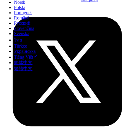
Norsk
Polski
Português
Română
Русский
Slovenčina
Svenska
ไทย
Türkçe
Українська
Tiếng Việt
简体中文
繁體中文