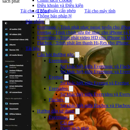
Chính sách Cookie
sách phát
Điều khoản và Điều kiện
Thỏa thuận cấp phép
Tải cho di động
Tải cho máy tính
Thông báo pháp lý
Sản phẩm
Evermusic - Trình phát nhạc ngoại tuyến cho iPh
Evertag - Trình chỉnh sửa thẻ nhạc cho iPhone và
Evervideo - Trình phát video HD cho iPhone và 
Flacbox - Trình phát âm thanh Hi-Res cho iPhone
Tài liệu
Câu hỏi thường gặp
Evermusic
Sự khác biệt giữa Evermusic và Flacb
Sự khác biệt giữa Evermusic và Ever
Evertag
Sự khác biệt giữa Evertag và Evertag
Evervideo
Sự khác biệt giữa Evervideo và Ever
Flacbox
Sự khác biệt giữa Flacbox và Flacbox
Hướng dẫn sử dụng
Evermusic
Cài đặt
Danh sách phát