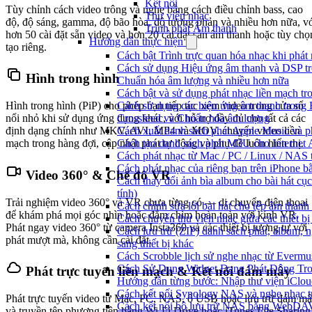
Kết nối
Tùy chỉnh cách video trông và nghe bằng cách điều chỉnh bass, cao
Thư viện nhạc
độ, độ sáng, gamma, độ bão hòa, độ tương phản và nhiều hơn nữa, v
Trình phát Âm thanh
hơn 50 cài đặt sẵn video và hơn 20 cài đặt sẵn âm thanh hoặc tùy chọ
Hướng dẫn thực hiện
tạo riêng.
Cách bật Trình trực quan hóa nhạc khi phát
Cách sử dụng Hiệu ứng âm thanh và DSP tro
Hình trong hình
Chuẩn hóa âm lượng và nhiều hơn nữa
Cách bật và sử dụng phát nhạc liền mạch t
Cách sử dụng các hiệu ứng âm thanh trong E
Hình trong hình (PiP) cho phép bạn tiếp tục xem video trong cửa sổ
Crossfeed và Chuẩn hóa âm lượng
nổi nhỏ khi sử dụng ứng dụng khác, với hỗ trợ đầy đủ cho tất cả các
Cách xuất danh sách phát Apple Music và p
định dạng chính như MKV, AVI, MP4 và MOV, chuyển video liền
Cách tạo danh sách phát M3U cho Internet 
mạch trong hàng đợi, cập nhật phát tự động và phụ đề luôn hiển thị.
Cách phát nhạc từ Mac / PC / Linux / NA
Cách phát nhạc của riêng bạn trên iPhone b
Video 360° & Chế độ VR
Cách thay đổi ảnh bìa album cho bài hát c
tính)
Trải nghiệm video 360° và VR chưa từng có — di chuyển điện thoại
Cách chỉnh sửa lời bài hát cho tệp âm tha
để khám phá mọi góc nhìn hoặc đắm chìm hoàn toàn với kính VR.
Cách chuyển thư viện nhạc giữa các thiết b
Phát ngay video 360° từ camera Insta360 và các thiết bị tương tự với
Cách lưu trữ (ZIP) danh sách phát, album, 
phát mượt mà, không cần cài đặt.
sang thiết bị khác
Cách Scrobble lịch sử nghe nhạc từ Evermu
Cách Sử Dụng Widget Đang Phát Động Tron
Phát trực tuyến liền mạch & Kết nối đám mây
Hướng dẫn từng bước: Nhập thư viện iClou
Cách kết nối Synology NAS và nghe nhạc t
Phát trực tuyến video từ Mac, PC, NAS, ổ USB hoặc lưu trữ đám m
Cách kết nối bộ lưu trữ NAS bằng WebDAV
và truyền tệp phương tiện bằng Wi-Fi Drive hoặc iTunes File Sharing