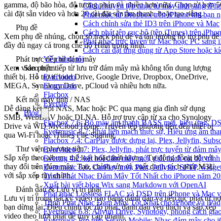
gamma, độ bão hòa, độ tương phản và nhiều hơn nữa. Chọn từ hơn 5
Cách chuyển tệp nhạc từ máy tính sang iPh
cài đặt sẵn video và hơn 20 cài đặt sẵn âm thanh, hoặc tạo riêng.
Phát nhạc từ Dropbox trên iPhone khi bạn n
Cách chỉnh sửa thẻ ID3 trên iPhone và Mac
Phụ đề
Cách phát tệp cục bộ (tệp iTunes) trên iPhon
Xem phụ đề nhúng, chọn số track phụ đề và tận hưởng hỗ trợ phụ đề
Phát nhạc trực tuyến từ Mac hoặc PC sang
đầy đủ ngay cả trong chế độ Hình trong hình.
Cách cài đặt ứng dụng từ App Store hoặc k
Phát trực tiếp từ đám mây
Về chúng tôi
Xem video trực tiếp từ lưu trữ đám mây mà không tốn dung lượng
Sản phẩm
thiết bị. Hỗ trợ iCloud Drive, Google Drive, Dropbox, OneDrive,
Evervideo
MEGA, Synology Drive, pCloud và nhiều hơn nữa.
Evermusic
Flacbox
Kết nối máy tính / NAS
Evertag
Dễ dàng kết nối NAS, Mac hoặc PC qua mạng gia đình sử dụng
Blog
SMB, WebDAV hoặc DLNA. Hỗ trợ truy cập từ xa cho Synology
Flacbox 7.6: Bộ máy âm thanh BASS mới, hiệu ứng, DSP 
Drive và WD MyCloud Home. Truyền tệp phương tiện đến thiết bị
Evermusic 8.7: Phát liền mạch thực sự, Hiệu ứng âm tha
qua Wi-Fi hoặc iTunes File Sharing.
Flacbox 7.4: CarPlay được dựng lại, Plex, Jellyfin, Su
Thư viện phương tiện
Evervideo 1.7: Plex, Jellyfin, phát trực tuyến từ đám mây
Sắp xếp theo album, thể loại hoặc thời lượng. Tự động đồng bộ với
Evertag 4.2: kết nối đám mây mới, giải thích cài đặt trình
thay đổi trên đám mây. Tạo, chỉnh sửa và xuất danh sách phát M3U
Evermusic 8.6: CarPlay mới, Plex, Jellyfin, SFTP, widget 
với sắp xếp tùy chỉnh.
Trình Phát Nhạc Đám Mây Tốt Nhất cho iPhone năm 2
Xuất bài viết blog Wix sang Markdown với OpenAI
Đánh dấu & Lưu vị trí phát
Phát nhạc Lossless FLAC và DSD trên iPhone và Mac v
Lưu vị trí trong bất kỳ video nào bằng đánh dấu và tiếp tục phát từ nơ
Trình Phát Nhạc Đám Mây Tốt Nhất cho iPhone và iPad
bạn dừng lại. Điều chỉnh tốc độ phát, đánh dấu yêu thích và sắp xếp
Evermusic 6.8: Aliyun Drive, Synology, phong cách gia
video theo lượt phát để truy cập nhanh.
Evermusic Pro trên Setapp Mobile: Nhạc đám mây cho 