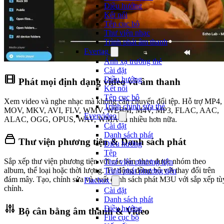
Điều hướng
Kết nối
Tệp cục bộ
Thư viện nhạc
Trình phát âm thanh
Evertag
Ánh xạ trường thẻ
Cài đặt
Điều hướng
Phát mọi định dạng video và âm thanh
Kết nối
Tệp cục bộ
Xem video và nghe nhạc mà không cần chuyển đổi tệp. Hỗ trợ MP4,
Trình chỉnh sửa thẻ
MOV, MKV, AVI, FLV, WMV, WEBM, M4V, MP3, FLAC, AAC,
Evervideo
ALAC, OGG, OPUS, WAV, WMA và nhiều hơn nữa.
Cài đặt
Danh sách phát
Thư viện phương tiện & Danh sách phát
Điều hướng
Tệp
Sắp xếp thư viện phương tiện với các bản nhạc được nhóm theo
Thư viện phương tiện
album, thể loại hoặc thời lượng. Tự động đồng bộ với thay đổi trên
Trình phát phương tiện
đám mây. Tạo, chỉnh sửa và xuất danh sách phát M3U với sắp xếp tù
Flacbox
chỉnh.
Cài đặt
Danh sách phát
Điều hướng
Bộ cân bằng âm thanh & Video
File cục bộ