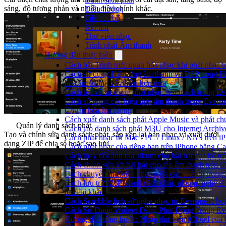
sáng, độ tương phản và nhiều điều chỉnh khác.
Điều hướng
File cục bộ
Kết nối
Thư viện nhạc
Trình phát Âm thanh
Hướng dẫn thực hiện
Cách bật Trình trực quan hóa nhạc khi phát nhạc 
Cách sử dụng Hiệu ứng âm thanh và DSP trong Fl
hóa âm lượng và nhiều hơn nữa
Cách bật và sử dụng phát nhạc liền mạch trong E
Cách sử dụng các hiệu ứng âm thanh trong Evermus
Chuẩn hóa âm lượng
Cách xuất danh sách phát Apple Music và phát ch
Quản lý danh sách phát
Cách tạo danh sách phát M3U cho Internet Archiv
Tạo và chỉnh sửa danh sách phát, sắp xếp lại bản nhạc và xuất dưới
Cách phát nhạc từ Mac / PC / Linux / NAS trên
dạng ZIP để chia sẻ hoặc sao lưu.
Cách phát nhạc của riêng bạn trên iPhone bằng Ca
Cách thay đổi ảnh bìa album cho bài hát cục bộ t
Cách chỉnh sửa lời bài hát cho tệp âm thanh trê
Cách chuyển thư viện nhạc giữa các thiết bị tron
Cách lưu trữ (ZIP) danh sách phát, album, nghệ sĩ
thiết bị khác
Cách Scrobble lịch sử nghe nhạc từ Evermusic ho
Cách Sử Dụng Widget Đang Phát Động Trong Eve
Hướng dẫn từng bước: Nhập thư viện iCloud của 