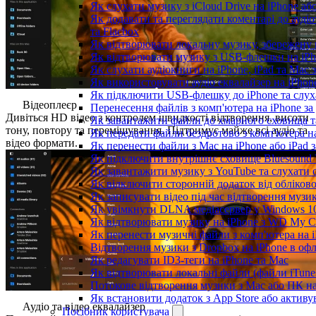
Як слухати музику з iCloud Drive на iPhone аб
Як додавати та переглядати коментарі до аудіо
та Flacbox
Як відтворювати локальну музику, збережену 
Як відтворювати музику з USB-флешки на iPho
Як слухати аудіокниги на iPhone, iPad та Mac
Як використовувати аудіо еквалайзер на iPhone
Як підключити USB-флешку до iPhone та слух
Відеоплеєр
Перенесення файлів з комп'ютера на iPhone 
Дивіться HD відео з контролем швидкості відтворення, висоти
Як завантажити файли до хмарного сховища та 
тону, повтору та перемішування. Підтримує майже всі аудіо та
Як передати файли бездротово з комп'ютера н
відео формати.
Як перенести файли з Mac на iPhone або iPad 
Як підключити внутрішнє сховище Bluesound V
Як завантажити музику з YouTube та слухати 
Як відключити сторонній додаток від обліков
Як записувати відео під час відтворення музи
Як увімкнути DLNA медіасервер у Windows 10
Як відтворювати музику на iPhone з WD My 
Як перенести музичні файли з комп'ютера на i
Відтворення музики з Dropbox на iPhone в оф
Як редагувати ID3-теги на iPhone та Mac
Як відтворювати локальні файли (файли iTune
Потокове відтворення музики з Mac або ПК н
Як встановити додаток з App Store або актив
Аудіо та відео еквалайзер
Посібник користувача