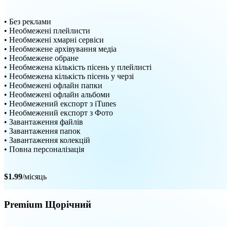
• Без реклами
• Необмежені плейлисти
• Необмежені хмарні сервіси
• Необмежене архівування медіа
• Необмежене обране
• Необмежена кількість пісень у плейлисті
• Необмежена кількість пісень у черзі
• Необмежені офлайн папки
• Необмежені офлайн альбоми
• Необмежений експорт з iTunes
• Необмежений експорт з Фото
• Завантаження файлів
• Завантаження папок
• Завантаження колекцій
• Повна персоналізація
$1.99
/місяць
Premium Щорічний