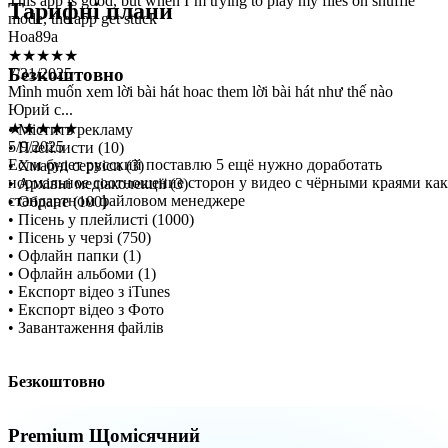
Hoa89a
Тарифні плани
★★★★★
7/31/2025
Mình muốn xem lời bài hát hoac them lời bài hát như thế nào
Безкоштовно
Юрий с...
★★★★★
5/9/2025
• Містить рекламу
Если будет русский поставлю 5 ещё нужно доработать
• Плейлисти (10)
нормальное соотношение сторон у видео с чёрными краями как
• Хмарні сервіси (3)
стандартном файловом менеджере
• Архівні медіаколекції (3)
• Обране (100)
• Пісень у плейлисті (1000)
• Пісень у черзі (750)
• Офлайн папки (1)
• Офлайн альбоми (1)
• Експорт відео з iTunes
• Експорт відео з Фото
• Завантаження файлів
Безкоштовно
Premium Щомісячний