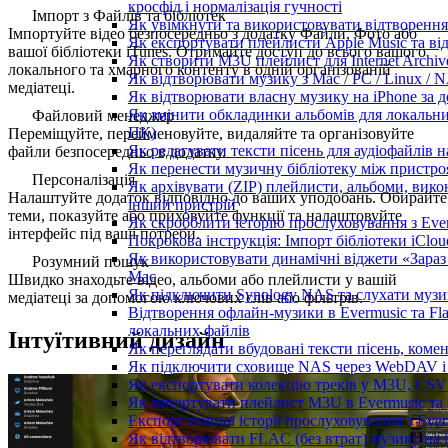
кросфід і нормалізація гучності
Імпорт з Файлів та бібліотек
Як увімкнути та використовувати відтворення 
Імпортуйте відео безпосередньо з додатку Файли, Фото або
Як експортувати плейлисти Apple Music та ві
вашої бібліотеки iTunes. Отримайте доступ до всього вашого
Як створити M3U плейлист для Internet Archive
локального та хмарного контенту в одній організованій
Як відтворювати музику з Mac / PC / Linux /
медіатеці.
Як відтворювати власну музику на iPhone за 
Як змінити обкладинки альбомів для локальних 
Файловий менеджер
ПК)
Переміщуйте, перейменовуйте, видаляйте та організовуйте
Як редагувати тексти пісень для аудіофайлів 
файли безпосередньо в додатку.
Як перенести музичну бібліотеку між пристроя
Персоналізація
Як архівувати (ZIP) плейлисти, альбоми, викон
Налаштуйте додаток відповідно до ваших уподобань. Обирайте
інший пристрій
теми, показуйте або приховуйте функції та налаштовуйте
Як скробблити історію прослуховування з Ever
інтерфейс під ваші потреби.
Покрокова інструкція: Імпорт бібліотеки iClou
Як використовувати динамічні віджети «Зараз 
Розумний пошук
Mac
Швидко знаходьте відео, альбоми або плейлисти у вашій
Як підключити Synology NAS та слухати музи
медіатеці за допомогою ключових слів або фільтрів.
Відтворення офлайн-музики в Evermusic та Fla
локальних файлів
Інтуїтивний дизайн
Як переглядати вбудовані тексти пісень, коме
Як підключити сховище NAS через WebDAV і с
Як експортувати колекцію треків у M3U, CSV 
Як імпортувати плейлист M3U в Evermusic та 
Експорт повної історії прослуховування з Ever
Як відтворювати FLAC (без втрат) музику на 