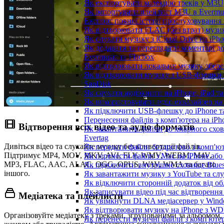
Як експортувати колекцію треків у M3U,
Як імпортувати плейлист M3U в Evermus
Експорт повної історії прослуховування з
Як відтворювати FLAC (без втрат) музик
Як слухати музику з iCloud Drive на iPh
Як додавати та переглядати коментарі до
Evermusic та Flacbox
Як відтворювати локальну музику, збере
Як відтворювати музику з USB-флешки н
SanDisk
Як слухати аудіокниги на iPhone, iPad т
Як використовувати аудіо еквалайзер на i
Як підключити USB-флешку до iPhone та
Перенесення файлів з комп'ютера на iP
Відтворення всіх відео та аудіо форматів
Як завантажити файли до хмарного схови
Evertag
Дивіться відео та слухайте музику без конвертації файлів.
Як передати файли бездротово з комп'ют
Підтримує MP4, MOV, MKV, AVI, FLV, WMV, WEBM, M4V,
Як перенести файли з Mac на iPhone або
MP3, FLAC, AAC, ALAC, OGG, OPUS, WAV, WMA та багато
Як підключити внутрішнє сховище Blues
іншого.
Як завантажити музику з YouTube та сл
Як відключити сторонній додаток від об
Як записувати відео під час відтворення
Медіатека та плейлисти
Як увімкнути DLNA медіасервер у Windo
Як відтворювати музику на iPhone з W
Організовуйте медіатеку з треками, згрупованими за альбомом,
Як перенести музичні файли з комп'ютер