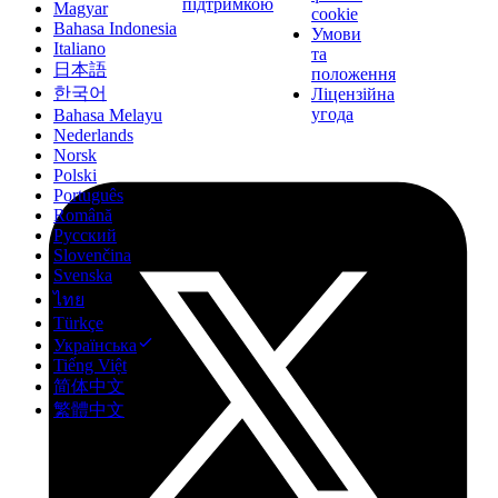
підтримкою
Magyar
cookie
Bahasa Indonesia
Умови
Italiano
та
日本語
положення
한국어
Ліцензійна
угода
Bahasa Melayu
Nederlands
Norsk
Polski
Português
Română
Русский
Slovenčina
Svenska
ไทย
Türkçe
Українська
Tiếng Việt
简体中文
繁體中文