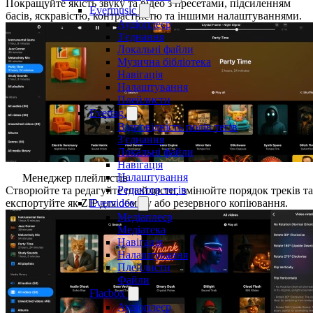
Покращуйте якість звуку та відео з пресетами, підсиленням
Evermusic
басів, яскравістю, контрастністю та іншими налаштуваннями.
Аудіоплеєр
З'єднання
Локальні файли
Музична бібліотека
Навігація
Налаштування
Плейлисти
Evertag
Відповідність полів тегів
З'єднання
Локальні файли
Навігація
Налаштування
Менеджер плейлистів
Редактор тегів
Створюйте та редагуйте плейлисти, змінюйте порядок треків та
експортуйте як ZIP для обміну або резервного копіювання.
Evervideo
Медіаплеєр
Медіатека
Навігація
Налаштування
Плейлисти
Файли
Flacbox
Аудіоплеєр