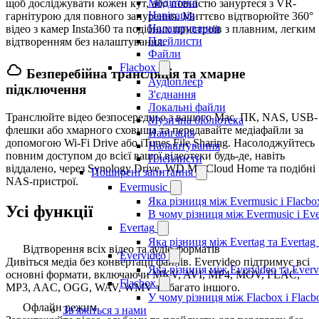
Медіатека
щоб досліджувати кожен кут, або повністю зануртеся з VR-
Навігація
гарнітурою для повного занурення. Миттєво відтворюйте 360°
Налаштування
відео з камер Insta360 та подібних пристроїв з плавним, легким
Плейлисти
відтворенням без налаштування.
Файли
Flacbox
Безперебійна трансляція та хмарне
Аудіоплеєр
підключення
З'єднання
Локальні файли
Транслюйте відео безпосередньо з вашого Mac, ПК, NAS, USB-
Музична бібліотека
флешки або хмарного сховища та передавайте медіафайли за
Навігація
допомогою Wi-Fi Drive або iTunes File Sharing. Насолоджуйтесь
Налаштування
повним доступом до всієї вашої відеотеки будь-де, навіть
Плейлисти
віддалено, через Synology Drive, WD My Cloud Home та подібні
Поширені запитання
NAS-пристрої.
Evermusic
Яка різниця між Evermusic і Flacbo
Усі функції
В чому різниця між Evermusic і Ev
Evertag
Яка різниця між Evertag та Evertag
Відтворення всіх відео та аудіо форматів
Evervideo
Дивіться медіа без конвертації файлів. Evervideo підтримує всі
Яка різниця між Evervideo та Ever
основні формати, включаючи MKV, AVI, MP4, MOV, FLAC,
Flacbox
MP3, AAC, OGG, WAV, WMV та багато іншого.
У чому різниця між Flacbox і Flac
Офлайн режим
Зв'яжіться з нами