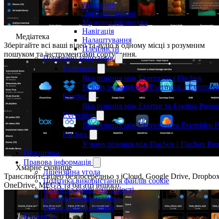
З'єднання
Локальні файли
Музична бібліотека
Навігація
Медіатека
Налаштування
Зберігайте всі ваші відео та аудіо в одному місці з розумним
Плейлисти
пошуком та інструментами сортування.
Поширені запитання
Evermusic
Яка різниця між Evermusic і Flacbox
В чому різниця між Evermusic і Evermus
Evertag
Яка різниця між Evertag та Evertag Prem
Evervideo
Яка різниця між Evervideo та Evervideo 
Flacbox
У чому різниця між Flacbox і Flacbox Pr
Підтримка
Правова інформація
Хмарне сховище
Ліцензійна угода
Транслюйте відео безпосередньо з iCloud, Google Drive, Dropbox
Політика використання файлів cookie
OneDrive, MEGA та багато іншого.
Політика конфіденційності
Правове повідомлення
Умови використання
Контакти