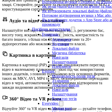
жанром або тривалістю. Автоматична синхронізація зі змінами 
Відтворення музики з Dropbox на iPhon
хмарі. Створюйте, редагуйте та експортуйте плейлисти M3U з
Як редагувати ID3-теги на iPhone та Ma
користувацьким сортуванням.
Як відтворювати локальні файли (файли 
Потокове відтворення музики з Mac або
Як встановити додаток з App Store або 
Аудіо та відео еквалайзер
промокоду
Посібник користувача
Налаштуйте вигляд і звучання ваших відео, регулюючи бас,
Evermusic
висоту тону, яскравість, гаму, насиченість, контрастність та
багато іншого, з більш ніж 50 відеопресетами та 20+
Аудіоплеєр
аудіопресетами або можливістю створити власні.
З'єднання
Локальні файли
Музична бібліотека
Картинка в картинці
Навігація
Налаштування
Картинка в картинці (PiP) дозволяє продовжувати перегляд
Плейлисти
відео в маленькому плаваючому вікні під час використання
Evertag
інших додатків, з повною підтримкою всіх основних форматів,
Відповідність полів тегів
таких як MKV, AVI, MP4 та MOV, безперервними переходами
З'єднання
відео в черзі, автоматичними оновленнями відтворення та
Локальні файли
завжди видимими активними субтитрами.
Навігація
Налаштування
360° Відео та VR режим
Редактор тегів
Evervideo
Медіаплеєр
Відчуйте 360° та VR відео як ніколи раніше — рухайте телефон