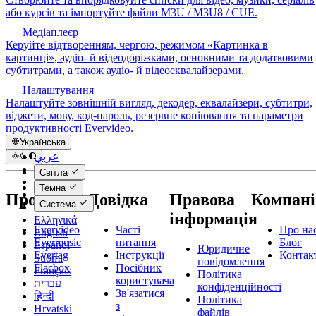
або курсів та імпортуйте файли M3U / M3U8 / CUE.
Медіаплеєр
Керуйте відтворенням, чергою, режимом «Картинка в
картинці», аудіо- й відеодоріжками, основними та додатковими
субтитрами, а також аудіо- й відеоеквалайзерами.
Налаштування
Налаштуйте зовнішній вигляд, декодер, еквалайзери, субтитри,
віджети, мову, код-пароль, резервне копіювання та параметри
продуктивності Evervideo.
Українська
عربي
Català
Світла
Čeština
Темна
Dansk
Продукти
Довідка
Правова
Компані
Система
Deutsch
інформація
Ελληνικά
Evervideo
Часті
Про на
English
Evermusic
питання
Блог
Español
Юридичне
Evertag
Інструкції
Контак
Suomi
повідомлення
Flacbox
Посібник
Français
Політика
користувача
עברית
конфіденційності
Зв'язатися
हिन्दी
Політика
з
Hrvatski
файлів