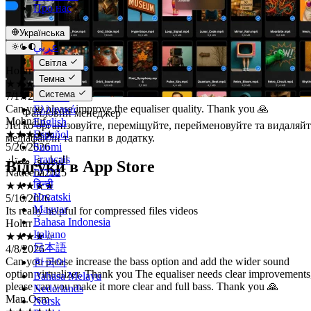
Про нас
Українська
Holtrr
عربي
Català
★★★★★
Світла
Čeština
7/17/2026
Темна
Dansk
Can you please improve the equaliser quality. Thank you 🙏
Система
Deutsch
Mohnauf
Ελληνικά
★★★★★
Файловий менеджер
English
5/26/2026
Легко організовуйте, переміщуйте, перейменовуйте та видаляйт
Español
التطبيق ممتاز
медіафайли та папки в додатку.
Suomi
Nadeeba2025
Français
★★★★★
Відгуки в App Store
עברית
5/16/2026
हिन्दी
Its really helpful for compressed files videos
Hrvatski
Holtrr
Magyar
★★★★☆
Bahasa Indonesia
4/8/2026
Italiano
Can you please increase the bass option and add the wider sound
日本語
option virtualizer. Thank you The equaliser needs clear improvements
한국어
please can you make it more clear and full bass. Thank you 🙏
Man.Osm
Bahasa Melayu
★★★★★
Nederlands
2/19/2026
Norsk