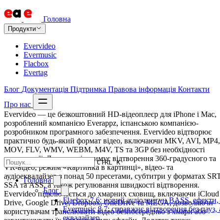
Головна
Продукти
Evervideo
Evermusic
Flacbox
Evertag
Блог
Документація
Підтримка
Правова інформація
Контакти
Про нас
Evervideo — це безкоштовний HD-відеоплеєр для iPhone і Mac,
розроблений компанією Everappz, іспанською компанією-
розробником програмного забезпечення. Evervideo відтворює
практично будь-який формат відео, включаючи MKV, AVI, MP4,
MOV, FLV, WMV, WEBM, M4V, TS та 3GP без необхідності
конвертації. Додаток підтримує відтворення 360-градусного та
CTRL K
VR-відео, режим «Картинка в картинці», відео- та
аудіоеквалайзер з понад 50 пресетами, субтитри у форматах SRT
Головна
SSA та ASS, а також регулювання швидкості відтворення.
Блог
Evervideo підключається до хмарних сховищ, включаючи iCloud
Flacbox 7.6: новий аудіодвигун BASS, ефекти,
Drive, Google Drive, Dropbox, OneDrive та MEGA, дозволяючи
Evermusic 8.7: справжнє відтворення без пауз,
користувачам транслювати відео безпосередньо з хмари або
еквалайзер