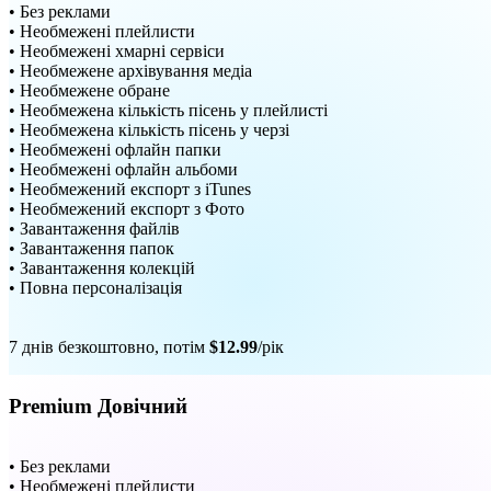
• Без реклами
• Необмежені плейлисти
• Необмежені хмарні сервіси
• Необмежене архівування медіа
• Необмежене обране
• Необмежена кількість пісень у плейлисті
• Необмежена кількість пісень у черзі
• Необмежені офлайн папки
• Необмежені офлайн альбоми
• Необмежений експорт з iTunes
• Необмежений експорт з Фото
• Завантаження файлів
• Завантаження папок
• Завантаження колекцій
• Повна персоналізація
7 днів безкоштовно, потім
$12.99
/рік
Premium Довічний
• Без реклами
• Необмежені плейлисти