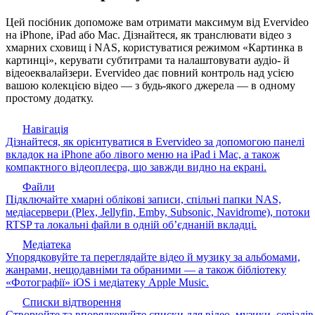
Цей посібник допоможе вам отримати максимум від Evervideo
на iPhone, iPad або Mac. Дізнайтеся, як транслювати відео з
хмарних сховищ і NAS, користуватися режимом «Картинка в
картинці», керувати субтитрами та налаштовувати аудіо- й
відеоеквалайзери. Evervideo дає повний контроль над усією
вашою колекцією відео — з будь-якого джерела — в одному
простому додатку.
Навігація
Дізнайтеся, як орієнтуватися в Evervideo за допомогою панелі
вкладок на iPhone або лівого меню на iPad і Mac, а також
компактного відеоплеєра, що завжди видно на екрані.
Файли
Підключайте хмарні облікові записи, спільні папки NAS,
медіасервери (Plex, Jellyfin, Emby, Subsonic, Navidrome), потоки
RTSP та локальні файли в одній об’єднаній вкладці.
Медіатека
Упорядковуйте та переглядайте відео й музику за альбомами,
жанрами, нещодавніми та обраними — а також бібліотеку
«Фотографії» iOS і медіатеку Apple Music.
Списки відтворення
Створюйте та впорядковуйте списки для відео, музики, серіалів