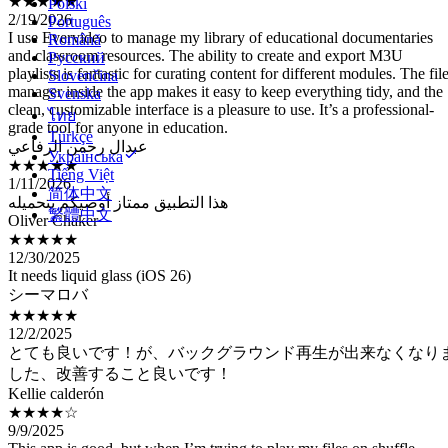
I use Evervideo to manage my library of educational documentaries
Polski
and classroom resources. The ability to create and export M3U
Português
playlists is fantastic for curating content for different modules. The fil
Română
manager inside the app makes it easy to keep everything tidy, and the
Русский
clean, customizable interface is a pleasure to use. It’s a professional-
Slovenčina
grade tool for anyone in education.
Svenska
عبدال رحمن الرفاعي
ไทย
★★★★★
Türkçe
1/11/2026
Українська
هذا التطبيق ممتاز أوصيكم بتحميله
Tiếng Việt
Oliver Chaker
简体中文
★★★★★
繁體中文
12/30/2025
It needs liquid glass (iOS 26)
シーマロバ
★★★★★
12/2/2025
とても良いです！が、バックグラウンド再生が出来なくなり
した、改善すること良いです！
Kellie calderón
★★★★☆
9/9/2025
This app is good, but when I’m trying to play my files on shuffle
mode, the app get stuck