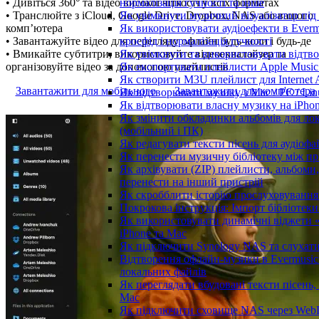
нормалізація гучності та інше
• Дивіться 360° та відео високої чіткості у всіх форматах
Як увімкнути музичний візуалізатор під 
• Транслюйте з iCloud, Google Drive, Dropbox, NAS або вашого
Як використовувати аудіоефекти в Everm
комп’ютера
кросфід і нормалізація гучності
• Завантажуйте відео для перегляду офлайн будь-коли і будь-де
Як увімкнути та використовувати відтво
• Вмикайте субтитри, використовуйте відеоеквалайзер та
Як експортувати плейлисти Apple Music 
організовуйте відео за допомогою плейлистів
Як створити M3U плейлист для Internet A
Завантажити для мобільного
Завантажити для комп'ютера
Як відтворювати музику з Mac / PC / Li
Як відтворювати власну музику на iPho
Як змінити обкладинки альбомів для лока
(мобільний і ПК)
Як редагувати тексти пісень для аудіоф
Як перенести музичну бібліотеку між пр
Як архівувати (ZIP) плейлисти, альбоми, 
перенести на інший пристрій
Як скробблити історію прослуховування з
Покрокова інструкція: Імпорт бібліотеки 
Як використовувати динамічні віджети «
iPhone та Mac
Як підключити Synology NAS та слухати
Відтворення офлайн-музики в Evermusic 
локальних файлів
Як переглядати вбудовані тексти пісень,
Mac
Як підключити сховище NAS через WebD