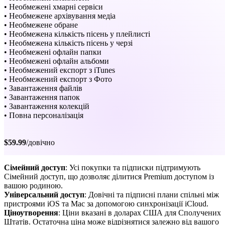
• Необмежені хмарні сервіси
• Необмежене архівування медіа
• Необмежене обране
• Необмежена кількість пісень у плейлисті
• Необмежена кількість пісень у черзі
• Необмежені офлайн папки
• Необмежені офлайн альбоми
• Необмежений експорт з iTunes
• Необмежений експорт з Фото
• Завантаження файлів
• Завантаження папок
• Завантаження колекцій
• Повна персоналізація
$59.99
/довічно
Сімейний доступ
: Усі покупки та підписки підтримують
Сімейний доступ, що дозволяє ділитися Premium доступом із
вашою родиною.
Універсальний доступ
: Довічні та підписні плани спільні між
пристроями iOS та Mac за допомогою синхронізації iCloud.
Ціноутворення
: Ціни вказані в доларах США для Сполучених
Штатів. Остаточна ціна може відрізнятися залежно від вашого