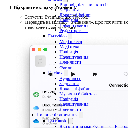
Відповідність полів тегів
Відкрийте вкладку З’єднання:
З'єднання
Локальні файли
Запустіть Evermusic або Flacbox.
Навігація
Перейдіть на вкладку «З’єднання», щоб побачити вс
Налаштування
підключені хмарні сервіси.
Редактор тегів
Evervideo
Медіаплеєр
Медіатека
Навігація
Налаштування
Плейлисти
Файли
Flacbox
Аудіоплеєр
З'єднання
Локальні файли
Музична бібліотека
Навігація
Налаштування
Плейлисти
Поширені запитання
Evermusic
Яка різниця між Evermusic і Flacbo