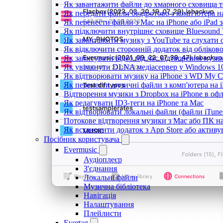
Як завантажити файли до хмарного сховища та 
Як передати файли бездротово з комп'ютера н
Як перенести файли з Mac на iPhone або iPad 
Як підключити внутрішнє сховище Bluesound V
Як завантажити музику з YouTube та слухати 
Як відключити сторонній додаток від обліков
Як записувати відео під час відтворення музи
Як увімкнути DLNA медіасервер у Windows 10
Як відтворювати музику на iPhone з WD My 
Як перенести музичні файли з комп'ютера на i
Відтворення музики з Dropbox на iPhone в оф
Як редагувати ID3-теги на iPhone та Mac
Як відтворювати локальні файли (файли iTune
Потокове відтворення музики з Mac або ПК н
Як встановити додаток з App Store або актив
Посібник користувача
Evermusic
Аудіоплеєр
З'єднання
Локальні файли
Музична бібліотека
Навігація
Налаштування
Плейлисти
Evertag