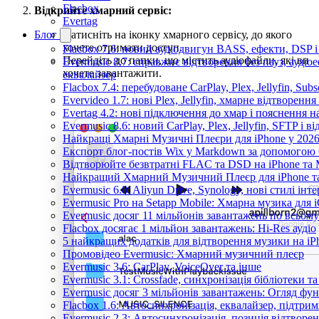
Flacbox
Відкрийте хмарний сервіс:
Evertag
Натисніть на іконку хмарного сервісу, до якого
Блог
хочете отримати доступ.
Flacbox 7.6: новий аудіодвигун BASS, ефекти, DSP 
Перейдіть до папки, що містить аудіофайли, які ви
Evermusic 8.7: справжнє відтворення без пауз, аудіо
хочете завантажити.
еквалайзер
Flacbox 7.4: перебудоване CarPlay, Plex, Jellyfin, Sub
Evervideo 1.7: нові Plex, Jellyfin, хмарне відтворення
Evertag 4.2: нові підключення до хмар і пояснення 
Evermusic 8.6: новий CarPlay, Plex, Jellyfin, SFTP і в
Найкращі Хмарні Музичні Плеєри для iPhone у 2026
Експорт блог-постів Wix у Markdown за допомогою
Відтворюйте безвтратні FLAC та DSD на iPhone та M
Найкращий Хмарний Музичний Плеєр для iPhone та
Evermusic 6.8: Aliyun Drive, Synology, нові стилі інт
Evermusic Pro на Setapp Mobile: Хмарна музика для 
Evermusic досяг 11 мільйонів завантажень по всьому
Flacbox досягає 1 мільйон завантажень: Hi-Res аудіо
5 найкращих додатків для відтворення музики на iPh
Промовідео Evermusic: Хмарний музичний плеєр
Evermusic 3.6: CarPlay, VoiceOver та інше
Evermusic 3.1: Crossfade, синхронізація бібліотеки 
Evermusic досяг 3 мільйонів завантажень: Огляд фу
Flacbox 1.6: Автосинхронізація, еквалайзер, підтр
Evermusic 2.3: Автосинхронізація, позиція відтворен