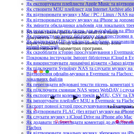
Як експортувати плейлисти Apple Music та відтворю
Як створити M3U плейлист для Internet Archive або 
Як відтворювати музику з Mac / PC / Linux / NAS 
Як відтворювати власну музику на iPhone за допом
Як змінити обкладинки альбомів для локальних трекі
Як редагувати тексти пісень для аудіофайлів на iP
Усі завантажені файли можна знайти в папці
Як перенести музичну бібліотеку між пристроями в 
Документи - Завантаження або у вашій
Як архівувати (ZIP) плейлисти, альбоми, виконавців 
користувацькій папці завантажень, якщо вона
інший пристрій
налаштована в параметрах програми.
Як скробблити історію прослуховування з Evermusic 
Покрокова інструкція: Імпорт бібліотеки iCloud в Ev
Як використовувати динамічні віджети «Зараз відтво
Як підключити Synology NAS та слухати музику на 
Відтворення офлайн-музики в Evermusic та Flacbox: 
локальних файлів
Як переглядати вбудовані тексти пісень, коментарі
Як підключити сховище NAS через WebDAV і слухат
Як експортувати колекцію треків у M3U, CSV та TXT
Як імпортувати плейлист M3U в Evermusic та Flacb
Експорт повної історії прослуховування з Evermusic 
Як відтворювати FLAC (без втрат) музику на iPhone
Як слухати музику з iCloud Drive на iPhone або Mac
Як додавати та переглядати коментарі до аудіотреків
Flacbox
Як відтворювати локальну музику, збережену на iP