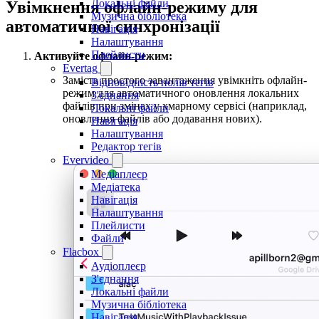
Локальні файли
Увімкнення офлайн-режиму для
Музична бібліотека
автоматичної синхронізації
Навігація
Налаштування
Плейлисти
Активуйте офлайн-режим:
Evertag
Замість простого завантаження увімкніть офлайн-
Відповідність полів тегів
режим для автоматичного оновлення локальних
З'єднання
файлів при змінах у хмарному сервісі (наприклад,
Локальні файли
оновлення файлів або додавання нових).
Навігація
Налаштування
Редактор тегів
Evervideo
Медіаплеєр
Медіатека
Навігація
Налаштування
Плейлисти
Файли
Flacbox
Аудіоплеєр
З'єднання
Локальні файли
Музична бібліотека
Навігація