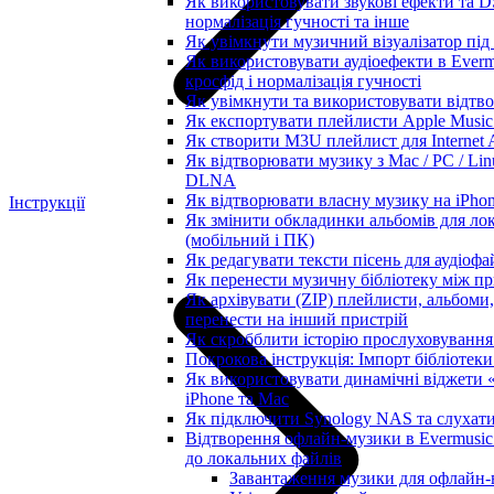
Як використовувати звукові ефекти та DSP
нормалізація гучності та інше
Як увімкнути музичний візуалізатор під 
Як використовувати аудіоефекти в Everm
кросфід і нормалізація гучності
Як увімкнути та використовувати відтво
Як експортувати плейлисти Apple Music 
Як створити M3U плейлист для Internet A
Як відтворювати музику з Mac / PC / Li
DLNA
Як відтворювати власну музику на iPho
Інструкції
Як змінити обкладинки альбомів для лока
(мобільний і ПК)
Як редагувати тексти пісень для аудіоф
Як перенести музичну бібліотеку між пр
Як архівувати (ZIP) плейлисти, альбоми, 
перенести на інший пристрій
Як скробблити історію прослуховування з
Покрокова інструкція: Імпорт бібліотеки 
Як використовувати динамічні віджети «
iPhone та Mac
Як підключити Synology NAS та слухати
Відтворення офлайн-музики в Evermusic 
до локальних файлів
Завантаження музики для офлайн-