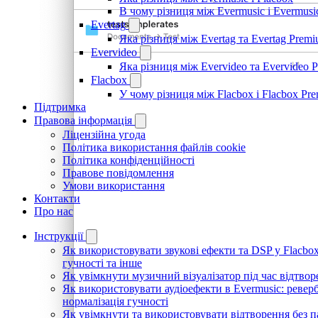
В чому різниця між Evermusic і Evermus
Evertag
Яка різниця між Evertag та Evertag Prem
Evervideo
Яка різниця між Evervideo та Evervideo 
Flacbox
У чому різниця між Flacbox і Flacbox Pr
Підтримка
Правова інформація
Ліцензійна угода
Політика використання файлів cookie
Політика конфіденційності
Правове повідомлення
Умови використання
Контакти
Про нас
Інструкції
Як використовувати звукові ефекти та DSP у Flacbox:
гучності та інше
Як увімкнути музичний візуалізатор під час відтвор
Як використовувати аудіоефекти в Evermusic: реверб
нормалізація гучності
Як увімкнути та використовувати відтворення без п