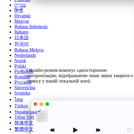
עברית
हिन्दी
Hrvatski
Magyar
Bahasa Indonesia
Italiano
日本語
한국어
Bahasa Melayu
Nederlands
Norsk
Polski
Офлайн-режим виконує односторонню
Português
синхронізацію, відображаючи лише зміни хмарного
Română
сервісу у вашій локальній копії.
Русский
Slovenčina
Svenska
ไทย
Türkçe
Українська
Tiếng Việt
简体中文
繁體中文