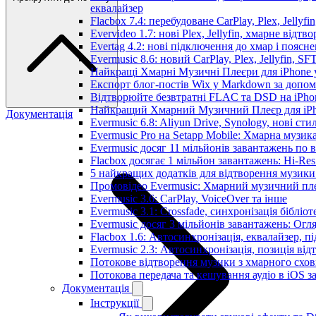
еквалайзер
Flacbox 7.4: перебудоване CarPlay, Plex, Jellyfi
Evervideo 1.7: нові Plex, Jellyfin, хмарне відтв
Evertag 4.2: нові підключення до хмар і поясн
Evermusic 8.6: новий CarPlay, Plex, Jellyfin, SF
Найкращі Хмарні Музичні Плеєри для iPhone у
Експорт блог-постів Wix у Markdown за допо
Відтворюйте безвтратні FLAC та DSD на iPhon
Найкращий Хмарний Музичний Плеєр для iPho
Документація
Evermusic 6.8: Aliyun Drive, Synology, нові сти
Evermusic Pro на Setapp Mobile: Хмарна музик
Evermusic досяг 11 мільйонів завантажень по в
Flacbox досягає 1 мільйон завантажень: Hi-Res
5 найкращих додатків для відтворення музики 
Промовідео Evermusic: Хмарний музичний пл
Evermusic 3.6: CarPlay, VoiceOver та інше
Evermusic 3.1: Crossfade, синхронізація бібліо
Evermusic досяг 3 мільйонів завантажень: Огл
Flacbox 1.6: Автосинхронізація, еквалайзер, 
Evermusic 2.3: Автосинхронізація, позиція від
Потокове відтворення музики з хмарного схов
Потокова передача та кешування аудіо в iOS 
Документація
Інструкції