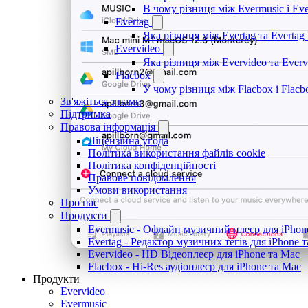
В чому різниця між Evermusic і Ev
Evertag
Яка різниця між Evertag та Evertag
Evervideo
Яка різниця між Evervideo та Ever
Flacbox
У чому різниця між Flacbox і Flac
Зв'яжіться з нами
Підтримка
Правова інформація
Ліцензійна угода
Політика використання файлів cookie
Політика конфіденційності
Правове повідомлення
Умови використання
Про нас
Продукти
Evermusic - Офлайн музичний плеєр для iPhon
Evertag - Редактор музичних тегів для iPhone 
Evervideo - HD Відеоплеєр для iPhone та Mac
Flacbox - Hi-Res аудіоплеєр для iPhone та Mac
Продукти
Evervideo
Evermusic