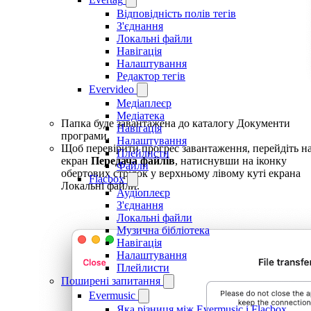
Відповідність полів тегів
З'єднання
Локальні файли
Навігація
Налаштування
Редактор тегів
Evervideo
Медіаплеєр
Медіатека
Папка буде завантажена до каталогу Документи
Навігація
програми.
Налаштування
Щоб перевірити прогрес завантаження, перейдіть н
Плейлисти
екран
Передача файлів
, натиснувши на іконку
Файли
обертових стрілок у верхньому лівому куті екрана
Flacbox
Локальні файли.
Аудіоплеєр
З'єднання
Локальні файли
Музична бібліотека
Навігація
Налаштування
Плейлисти
Поширені запитання
Evermusic
Яка різниця між Evermusic і Flacbox