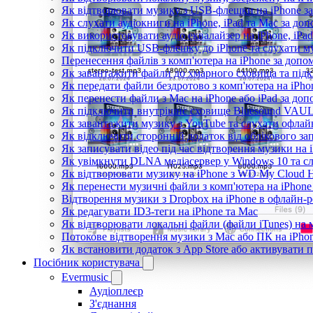
Як відтворювати музику з USB-флешки на iPhone за
Як слухати аудіокниги на iPhone, iPad та Mac за до
Як використовувати аудіо еквалайзер на iPhone, iPad
Як підключити USB-флешку до iPhone та слухати му
Перенесення файлів з комп'ютера на iPhone за до
Як завантажити файли до хмарного сховища та підкл
Як передати файли бездротово з комп'ютера на iPho
Як перенести файли з Mac на iPhone або iPad за доп
Як підключити внутрішнє сховище Bluesound VAULT 
Як завантажити музику з YouTube та слухати офлай
Як відключити сторонній додаток від облікового за
Як записувати відео під час відтворення музики на 
Як увімкнути DLNA медіасервер у Windows 10 та сл
Як відтворювати музику на iPhone з WD My Cloud
Як перенести музичні файли з комп'ютера на iPhone 
Відтворення музики з Dropbox на iPhone в офлайн-
Як редагувати ID3-теги на iPhone та Mac
Як відтворювати локальні файли (файли iTunes) на 
Потокове відтворення музики з Mac або ПК на iPho
Як встановити додаток з App Store або активувати
Посібник користувача
Evermusic
Аудіоплеєр
З'єднання