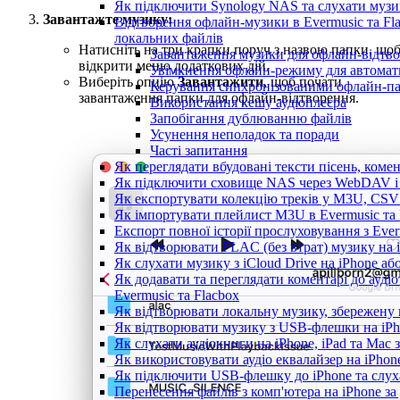
Як підключити Synology NAS та слухати музи
Завантажте музику:
Відтворення офлайн-музики в Evermusic та Fla
локальних файлів
Натисніть на три крапки поруч з назвою папки, що
Завантаження музики для офлайн-відтв
відкрити меню додаткових дій.
Увімкнення офлайн-режиму для автомати
Виберіть опцію
Завантажити
, щоб почати
Керування синхронізованими офлайн-п
завантаження папки для офлайн-відтворення.
Використання кешу аудіоплеєра
Запобігання дублюванню файлів
Усунення неполадок та поради
Часті запитання
Як переглядати вбудовані тексти пісень, коме
Як підключити сховище NAS через WebDAV і с
Як експортувати колекцію треків у M3U, CSV 
Як імпортувати плейлист M3U в Evermusic та 
Експорт повної історії прослуховування з Ever
Як відтворювати FLAC (без втрат) музику на 
Як слухати музику з iCloud Drive на iPhone аб
Як додавати та переглядати коментарі до аудіо
Evermusic та Flacbox
Як відтворювати локальну музику, збережену 
Як відтворювати музику з USB-флешки на iPho
Як слухати аудіокниги на iPhone, iPad та Mac
Як використовувати аудіо еквалайзер на iPhone
Як підключити USB-флешку до iPhone та слух
Перенесення файлів з комп'ютера на iPhone 