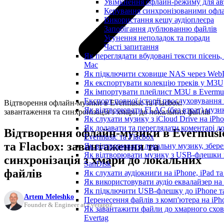
Увімкнення офлайн-режиму для авт
Керування синхронізованими офл
Використання кешу аудіоплеєра
Запобігання дублюванню файлів
Усунення неполадок та поради
Часті запитання
Як переглядати вбудовані тексти пісень,
Mac
Як підключити сховище NAS через WebD
Як експортувати колекцію треків у M3U,
Як імпортувати плейлист M3U в Evermus
Експорт повної історії прослуховування з
Відтворення офлайн-музики в Evermusic та Flacbox:
Як відтворювати FLAC (без втрат) музик
завантаження та синхронізація з хмари до локальних файлів
Як слухати музику з iCloud Drive на iPh
Як додавати та переглядати коментарі до
Відтворення офлайн-музики в Evermusi
Evermusic та Flacbox
та Flacbox: завантаження та
Як відтворювати локальну музику, збере
Як відтворювати музику з USB-флешки н
синхронізація з хмари до локальних
SanDisk
файлів
Як слухати аудіокниги на iPhone, iPad т
Як використовувати аудіо еквалайзер на i
Як підключити USB-флешку до iPhone та
Artem Meleshko
Перенесення файлів з комп'ютера на iP
Founder & Engineer at Everappz
Як завантажити файли до хмарного схови
Evertag