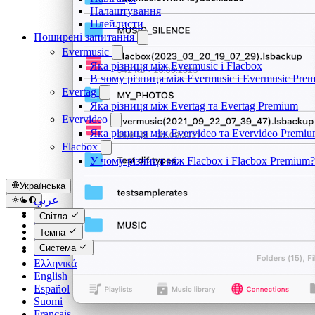
Налаштування
Плейлисти
Поширені запитання
Evermusic
Яка різниця між Evermusic і Flacbox
В чому різниця між Evermusic і Evermusic Pre
Evertag
Яка різниця між Evertag та Evertag Premium
Evervideo
Яка різниця між Evervideo та Evervideo Premi
Flacbox
У чому різниця між Flacbox і Flacbox Premium?
Українська
عربي
Català
Світла
Čeština
Темна
Dansk
Система
Deutsch
Ελληνικά
English
Español
Suomi
Français