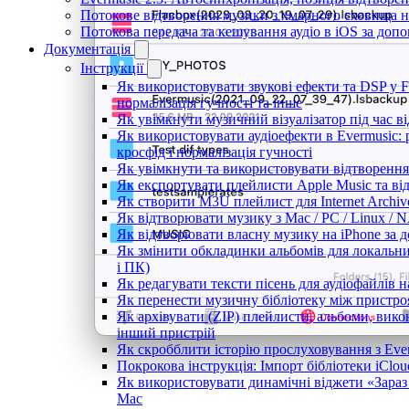
Потокове відтворення музики з хмарного сховища на
Потокова передача та кешування аудіо в iOS за до
Документація
Інструкції
Як використовувати звукові ефекти та DSP у Fla
нормалізація гучності та інше
Як увімкнути музичний візуалізатор під час ві
Як використовувати аудіоефекти в Evermusic: 
кросфід і нормалізація гучності
Як увімкнути та використовувати відтворення 
Як експортувати плейлисти Apple Music та ві
Як створити M3U плейлист для Internet Archive
Як відтворювати музику з Mac / PC / Linux /
Як відтворювати власну музику на iPhone за 
Як змінити обкладинки альбомів для локальних
і ПК)
Як редагувати тексти пісень для аудіофайлів 
Як перенести музичну бібліотеку між пристроя
Як архівувати (ZIP) плейлисти, альбоми, викон
інший пристрій
Як скробблити історію прослуховування з Ever
Покрокова інструкція: Імпорт бібліотеки iClou
Як використовувати динамічні віджети «Зараз 
Mac