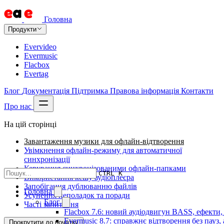
Головна
Продукти
Evervideo
Evermusic
Flacbox
Evertag
Блог
Документація
Підтримка
Правова інформація
Контакти
Про нас
На цій сторінці
Завантаження музики для офлайн-відтворення
Увімкнення офлайн-режиму для автоматичної
синхронізації
Керування синхронізованими офлайн-папками
CTRL K
Використання кешу аудіоплеєра
Запобігання дублюванню файлів
Головна
Усунення неполадок та поради
Блог
Часті запитання
Flacbox 7.6: новий аудіодвигун BASS, ефекти,
Evermusic 8.7: справжнє відтворення без пауз,
Прокрутити до початку