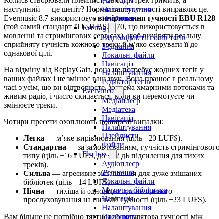
Колись створювали плейлист, де один трек гримить, а
Навігація
наступний — це шепіт? Нормалізація гучності виправляє це.
Налаштування
Evermusic 8.7 використовує
вимірювання гучності EBU R128
Плейлисти
(той самий стандарт ITU-R BS.1770, що використовується в
Evertag
мовленні та стримінгових сервісах), щоб виміряти реальну
Відповідність полів тегів
сприйняту гучність кожного треку й м’яко скерувати її до
З'єднання
однакової цілі.
Локальні файли
Навігація
На відміну від ReplayGain, вона
не
потребує жодних тегів у
Налаштування
ваших файлах і
не
змінює ваш звук. Вона працює в реальному
Редактор тегів
часі з усім, що ви відтворюєте, зокрема хмарними потоками та
Evervideo
живим радіо, і чисто скидається, коли ви перемотуєте чи
Медіаплеєр
змінюєте треки.
Медіатека
Навігація
Чотири пресети охоплюють поширені випадки:
Налаштування
Плейлисти
Легка
— м’яке вирівнювання (ціль −20 LUFS).
Файли
Стандартна
— за замовчуванням, гучність стримінговог
Flacbox
типу (ціль −16 LUFS, до +12 дБ підсилення для тихих
Аудіоплеєр
треків).
З'єднання
Сильна
— агресивне зіставлення для дуже змішаних
Локальні файли
бібліотек (ціль −14 LUFS).
Музична бібліотека
Нічна
— тихіша й однорідна для вечірнього
Навігація
прослуховування на низькій гучності (ціль −23 LUFS).
Налаштування
Плейлисти
Вам більше не потрібно тягтися до регулятора гучності між