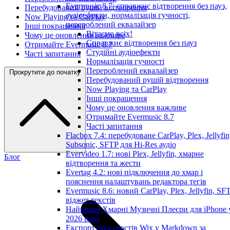
Evermusic 8.7: справжнє відтворення без пауз,
Перебудований рушій відтворення
аудіоефекти, нормалізація гучності,
Now Playing та CarPlay
перероблений еквалайзер
Інші покращення
Вітаємо всіх!
Чому це оновлення важливе
Справжнє відтворення без пауз
Отримайте Evermusic 8.7
Студійні аудіоефекти
Часті запитання
Нормалізація гучності
Перероблений еквалайзер
Прокрутити до початку
Перебудований рушій відтворення
Now Playing та CarPlay
Інші покращення
Чому це оновлення важливе
Отримайте Evermusic 8.7
Часті запитання
Flacbox 7.4: перебудоване CarPlay, Plex, Jellyfin
Subsonic, SFTP для Hi-Res аудіо
Evervideo 1.7: нові Plex, Jellyfin, хмарне
Блог
відтворення та жести
Evertag 4.2: нові підключення до хмар і
пояснення налаштувань редактора тегів
Evermusic 8.6: новий CarPlay, Plex, Jellyfin, SFT
віджет текстів
Найкращі Хмарні Музичні Плеєри для iPhone 
2026 році
Експорт блог-постів Wix у Markdown за