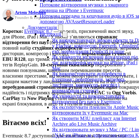
Потокове відтворення музики з хмарного
сховища на iPhone з Evermusic
Artem Meleshko
Потокова передача та кешування аудіо в iOS з
Founder & Engineer at Everappz
допомогою AVAssetResourceLoader
Документація
Коротко:
Evermusic 8.7
— це реліз, присвячений якості звуку,
Інструкції
для iPhone, iPad і Mac. У ньому з’являються
справжнє
Як використовувати звукові ефекти та 
відтворення без пауз
(без пауз, клацань чи цокань між треками)
у Flacbox: компресор, Freeverb, Crossfeed
повний набір
студійних аудіоефектів
— реверберація, затримка
ехо, нормалізація гучності та інше
дисторшн, компресор і кросфід — та
нормалізація гучності
Як увімкнути музичний візуалізатор під
EBU R128
, що тримає гучність однорідною від пісні до пісні бе
час відтворення музики на iPhone, iPad і
тегів ReplayGain.
10-смуговий еквалайзер
перероблено з
Mac
новими повзунками, швидшим перемиканням пресетів,
Як використовувати аудіоефекти в
власними пресетами, які можна імпортувати та експортувати, і
Evermusic: реверберація, затримка,
кращим макетом у ландшафтній орієнтації та на iPad. Зсередин
дисторшн, компресор, кросфід і
перебудований стримінговий рушій AVAudioEngine
покращу
нормалізація гучності
надійність і підтримку форматів, зокрема
FLAC
та
Ogg Vorbis
.
Як увімкнути та використовувати
CarPlay
та
Now Playing
стали швидшими й точнішими на
відтворення без пауз у Evermusic
екрані блокування, в авто та з пультів навушників.
Як експортувати плейлисти Apple Music
відтворювати їх у Evermusic на Mac
Як створити M3U плейлист для Internet
Вітаємо всіх!
Archive або Live Music Archive
Як відтворювати музику з Mac / PC / Lin
/ NAS на iPhone за допомогою сервера K
Evermusic 8.7 доступний для завантаження. Це оновлення