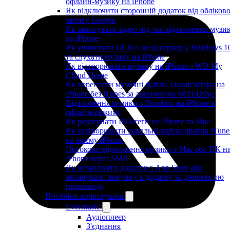
офлайн-музику на iPhone
Як відключити сторонній додаток від обліков
запису Google
Як записувати відео під час відтворення музи
на iPhone
Як увімкнути DLNA медіасервер у Windows 1
та слухати музику на iPhone
Як відтворювати музику на iPhone з WD My
Cloud Home
Як перенести музичні файли з комп'ютера на
iPhone без iTunes за допомогою WiFi-Drive
Відтворення музики з Dropbox на iPhone в
офлайн-режимі
Як редагувати ID3-теги на iPhone та Mac
Як відтворювати локальні файли (файли iTune
на моєму iPhone
Потокове відтворення музики з Mac або ПК н
iPhone через SMB
Як встановити додаток з App Store або
активувати покупку в додатку за допомогою
промокоду
Посібник користувача
Evermusic
Аудіоплеєр
З'єднання