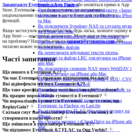
Завантажте Evermusic з App Store
або оновіться прямо в App
Evermusic та Flacbox
Store. Evermusic — це безкоштовне завантаження з
Як використовувати динамічні віджети «Зараз
опціональними покупками в застосунку для розширених
відтворюється» в Evermusic та Flacbox на iPho
функцій.
та Mac
Як підключити Synology NAS та слухати музи
Якщо застосунок вам подобається, будь ласка, залиште оцінку в
на iPhone або Mac
App Store — це справді допомагає. Маєте відгук чи натрапили
Відтворення офлайн-музики в Evermusic та
на проблему? Напишіть нам на
support@everappz.com
. Ми
Flacbox: завантаження та синхронізація з хмар
читаємо кожне повідомлення.
до локальних файлів
Як переглядати вбудовані тексти пісень,
Часті запитання
коментарі та файли LRC для музики на iPhone
або Mac
Як підключити сховище NAS через WebDAV і
Що нового в Evermusic 8.7?
слухати музику на iPhone або Mac
Чи має Evermusic справжнє відтворення без пауз?
Як експортувати колекцію треків у M3U, CSV
Які аудіоефекти містить Evermusic 8.7?
TXT в Evermusic і Flacbox
Що таке кросфід і навіщо мені його використовувати?
Як імпортувати плейлист M3U в Evermusic та
Flacbox
Як працює нормалізація гучності в Evermusic?
Експорт повної історії прослуховування з
Чи нормалізація гучності в Evermusic — це те саме, що
Evermusic та Flacbox до Last.fm
ReplayGain?
Як відтворювати FLAC (без втрат) музику на
Скільки смуг має еквалайзер Evermusic і чи можу я
iPhone
створювати власні пресети?
Як слухати музику з iCloud Drive на iPhone аб
Що змінилося в еквалайзері Evermusic 8.7?
Mac
Чи підтримує Evermusic 8.7 FLAC та Ogg Vorbis?