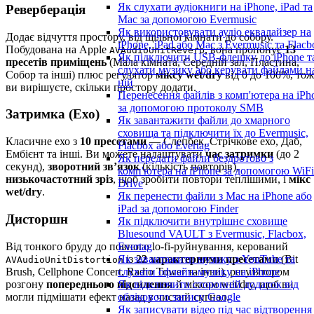
Як слухати аудіокниги на iPhone, iPad та
Реверберація
Mac за допомогою Evermusic
Як використовувати аудіо еквалайзер на
Додає відчуття простору, від щільної кімнати до собору.
iPhone, iPad або Mac з Evermusic та Flacb
Побудована на Apple
, вона пропонує
13
AVAudioUnitReverb
Як підключити USB-флешку до iPhone т
пресетів приміщень
(Мала кімната, Середній зал, Пластина,
слухати музику або керувати файлами н
Собор та інші) плюс регулятор
міксу wet/dry
від 0 до 100%, тож
ній
ви вирішуєте, скільки простору додати.
Перенесення файлів з комп'ютера на iPh
за допомогою протоколу SMB
Затримка (Ехо)
Як завантажити файли до хмарного
сховища та підключити їх до Evermusic,
Класичне ехо з
10 пресетами
— Слепбек, Стрічкове ехо, Даб,
Flacbox або Evertag
Ембієнт та інші. Ви можете налаштувати
час затримки
(до 2
Як передати файли бездротово з
секунд),
зворотний зв’язок
(кількість повторів),
комп'ютера на iPhone за допомогою WiFi
низькочастотний зріз
, щоб зробити повтори теплішими, і
мікс
Drive
wet/dry
.
Як перенести файли з Mac на iPhone або
iPad за допомогою Finder
Дисторшн
Як підключити внутрішнє сховище
Bluesound VAULT з Evermusic, Flacbox,
Від тонкого бруду до повного lo-fi-руйнування, керований
Evertag
із
22 характерними пресетами
(Bit
Як завантажити музику з YouTube та
AVAudioUnitDistortion
Brush, Cellphone Concert, Radio Tower та інші), регулятором
слухати офлайн-музику на iPhone
розгону
попереднього підсилення
й міксом wet/dry, щоб ви
Як відключити сторонній додаток від
могли підмішати ефект назад у чистий сигнал.
облікового запису Google
Як записувати відео під час відтворення