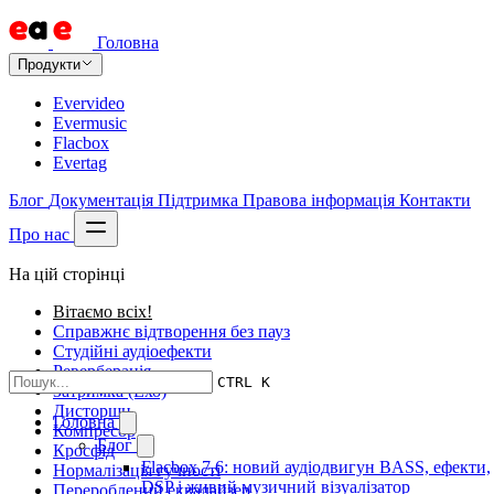
Головна
Продукти
Evervideo
Evermusic
Flacbox
Evertag
Блог
Документація
Підтримка
Правова інформація
Контакти
Про нас
На цій сторінці
Вітаємо всіх!
Справжнє відтворення без пауз
Студійні аудіоефекти
Реверберація
CTRL K
Затримка (Ехо)
Дисторшн
Головна
Компресор
Блог
Кросфід
Flacbox 7.6: новий аудіодвигун BASS, ефекти,
Нормалізація гучності
DSP і живий музичний візуалізатор
Перероблений еквалайзер