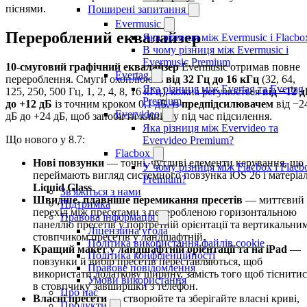
піснями.
Поширені запитання
Evermusic
Перероблений еквалайзер
Яка різниця між Evermusic і Flacbo
В чому різниця між Evermusic і
Evermusic Premium
10-смуговий графічний еквалайзер
Evermusic отримав повне
Evertag
перероблення. Смуги охоплюють
від 32 Гц до 16 кГц
(32, 64,
Яка різниця між Evertag та Evertag
125, 250, 500 Гц, 1, 2, 4, 8, 16 кГц), кожна регулюється
від −12 
Premium
до +12 дБ
із точним кроком 0,1 дБ, із
предпідсилювачем
від −2
Evervideo
дБ до +24 дБ, щоб запобігти кліпінгу під час підсилення.
Яка різниця між Evervideo та
Що нового у 8.7:
Evervideo Premium?
Flacbox
Нові повзунки
— точні, чутливі елементи керування, що
У чому різниця між Flacbox і Flacb
переймають вигляд системного повзунка iOS 26 і матеріа
Premium?
Liquid Glass
.
Зв'яжіться з нами
Швидше, плавніше перемикання пресетів
— миттєвий
Підтримка
перехід між пресетами з переробленою горизонтальною
Правова інформація
панеллю пресетів у портретній орієнтації та вертикальни
Ліцензійна угода
стовпчиком пресетів у ландшафтній.
Політика використання файлів cookie
Кращий макет у ландшафтній орієнтації та на iPad
—
Політика конфіденційності
повзунки й вибір пресетів переставляються, щоб
Правове повідомлення
використати додаткову ширину, замість того щоб тіснитис
Умови використання
в стовпчику завширшки з телефон.
Про нас
Власні пресети
— створюйте та зберігайте власні криві,
Продукти