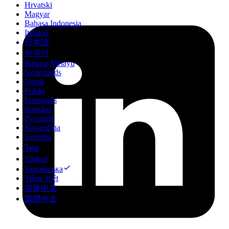
Hrvatski
Magyar
Bahasa Indonesia
Italiano
日本語
한국어
Bahasa Melayu
Nederlands
Norsk
Polski
Português
Română
Русский
Slovenčina
Svenska
ไทย
Türkçe
Українська
Tiếng Việt
简体中文
繁體中文