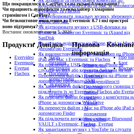
Як додавати та переглядати коментарі до
Що покращилося в CarPlay та на екрані блокування?
аудіотреків на iPhone, iPad та Mac за допомог
Чи працюють аудіоефекти та еквалайзер з хмарним
Evermusic та Flacbox
стримінгом і CarPlay?
Як відтворювати локальну музику, збережену 
Чи безкоштовне оновлення до Evermusic 8.7 і які пристрої
iPhone або Mac
воно підтримує?
Як відтворювати музику з USB-флешки на
Востаннє оновлено
липня 5, 2026
iPhone за допомогою Evermusic та iXpand від
SanDisk
Продукти
Довідка
Правова
Компані
Як слухати аудіокниги на iPhone, iPad та Mac 
допомогою Evermusic
інформація
Як використовувати аудіо еквалайзер на iPhon
Evervideo
Часті
Про на
iPad або Mac з Evermusic та Flacbox
Evermusic
питання
Блог
Як підключити USB-флешку до iPhone та
Юридичне
Evertag
Інструкції
Контак
слухати музику або керувати файлами на ній
повідомлення
Flacbox
Посібник
Перенесення файлів з комп'ютера на iPhone за
Політика
користувача
допомогою протоколу SMB
конфіденційності
Зв'язатися
Як завантажити файли до хмарного сховища т
Політика
з
підключити їх до Evermusic, Flacbox або Evert
файлів
підтримкою
Як передати файли бездротово з комп'ютера н
cookie
iPhone за допомогою WiFi-Drive
Умови
Як перенести файли з Mac на iPhone або iPad з
та
допомогою Finder
положення
Як підключити внутрішнє сховище Bluesound
Ліцензійна
VAULT з Evermusic, Flacbox, Evertag
угода
Як завантажити музику з YouTube та слухати