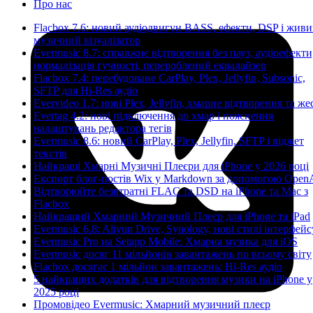
Про нас
Flacbox 7.6: новий аудіодвигун BASS, ефекти, DSP і жив
музичний візуалізатор
Evermusic 8.7: справжнє відтворення без пауз, аудіоефекти
нормалізація гучності, перероблений еквалайзер
Flacbox 7.4: перебудоване CarPlay, Plex, Jellyfin, Subsonic,
SFTP для Hi-Res аудіо
Evervideo 1.7: нові Plex, Jellyfin, хмарне відтворення та же
Evertag 4.2: нові підключення до хмар і пояснення
налаштувань редактора тегів
Evermusic 8.6: новий CarPlay, Plex, Jellyfin, SFTP і віджет
текстів
Найкращі Хмарні Музичні Плеєри для iPhone у 2026 році
Експорт блог-постів Wix у Markdown за допомогою Open
Відтворюйте безвтратні FLAC та DSD на iPhone та Mac з
Flacbox
Найкращий Хмарний Музичний Плеєр для iPhone та iPad
Evermusic 6.8: Aliyun Drive, Synology, нові стилі інтерфейс
Evermusic Pro на Setapp Mobile: Хмарна музика для iOS
Evermusic досяг 11 мільйонів завантажень по всьому світу
Flacbox досягає 1 мільйон завантажень: Hi-Res аудіо
5 найкращих додатків для відтворення музики на iPhone у
2025 році
Промовідео Evermusic: Хмарний музичний плеєр