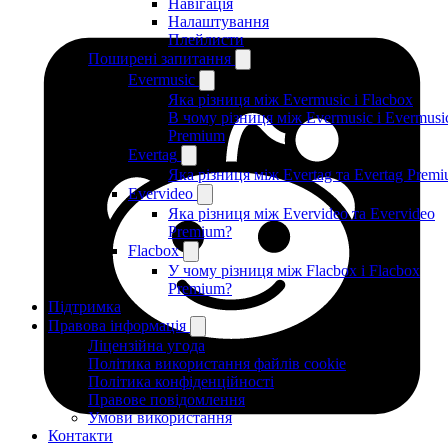
Навігація
Налаштування
Плейлисти
Поширені запитання
Evermusic
Яка різниця між Evermusic і Flacbox
В чому різниця між Evermusic і Evermusi
Premium
Evertag
Яка різниця між Evertag та Evertag Prem
Evervideo
Яка різниця між Evervideo та Evervideo
Premium?
Flacbox
У чому різниця між Flacbox і Flacbox
Premium?
Підтримка
Правова інформація
Ліцензійна угода
Політика використання файлів cookie
Політика конфіденційності
Правове повідомлення
Умови використання
Контакти