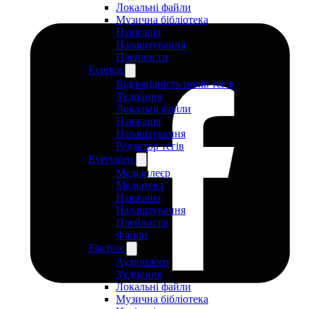
Локальні файли
Музична бібліотека
Навігація
Налаштування
Плейлисти
Evertag
Відповідність полів тегів
З'єднання
Локальні файли
Навігація
Налаштування
Редактор тегів
Evervideo
Медіаплеєр
Медіатека
Навігація
Налаштування
Плейлисти
Файли
Flacbox
Аудіоплеєр
З'єднання
Локальні файли
Музична бібліотека