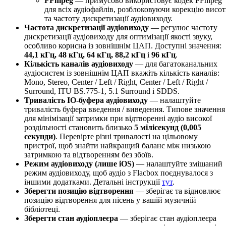
FFmpeg
— примусово використовує кодек FFmpeg
для всіх аудіофайлів, розблоковуючи корекцію висо
та частоту дискретизації аудіовиходу.
Частота дискретизації аудіовиходу
— регулює частоту
дискретизації аудіовиходу для оптимізації якості звуку,
особливо корисна із зовнішнім ЦАП. Доступні значення:
44,1 кГц, 48 кГц, 64 кГц, 88,2 кГц
і
96 кГц
.
Кількість каналів аудіовиходу
— для багатоканальних
аудіосистем із зовнішнім ЦАП вкажіть кількість каналів:
Mono, Stereo, Center / Left / Right, Center / Left / Right /
Surround, ITU BS.775-1, 5.1 Surround і SDDS.
Тривалість IO-буфера аудіовиходу
— налаштуйте
тривалість буфера введення / виведення. Типове значення
для мінімізації затримки при відтворенні аудіо високої
роздільності становить близько
5 мілісекунд (0,005
секунди)
. Перевірте різні тривалості на цільовому
пристрої, щоб знайти найкращий баланс між низькою
затримкою та відтворенням без збоїв.
Режим аудіовиходу (лише iOS)
— налаштуйте змішаний
режим аудіовиходу, щоб аудіо з Flacbox поєднувалося з
іншими додатками. Детальні інструкції
тут
.
Зберегти позицію відтворення
— зберігає та відновлює
позицію відтворення для пісень у вашій музичній
бібліотеці.
Зберегти стан аудіоплеєра
— зберігає стан аудіоплеєра