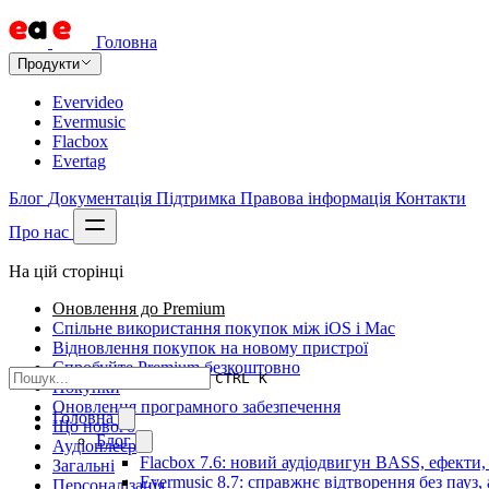
Головна
Продукти
Evervideo
Evermusic
Flacbox
Evertag
Блог
Документація
Підтримка
Правова інформація
Контакти
Про нас
На цій сторінці
Оновлення до Premium
Спільне використання покупок між iOS і Mac
Відновлення покупок на новому пристрої
Спробуйте Premium безкоштовно
CTRL K
Покупки
Оновлення програмного забезпечення
Головна
Що нового
Блог
Аудіоплеєр
Flacbox 7.6: новий аудіодвигун BASS, ефекти,
Загальні
Evermusic 8.7: справжнє відтворення без пауз,
Персоналізація