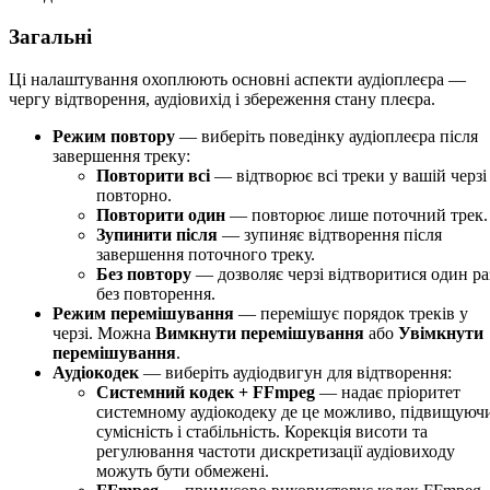
Загальні
Ці налаштування охоплюють основні аспекти аудіоплеєра —
чергу відтворення, аудіовихід і збереження стану плеєра.
Режим повтору
— виберіть поведінку аудіоплеєра після
завершення треку:
Повторити всі
— відтворює всі треки у вашій черзі
повторно.
Повторити один
— повторює лише поточний трек.
Зупинити після
— зупиняє відтворення після
завершення поточного треку.
Без повтору
— дозволяє черзі відтворитися один ра
без повторення.
Режим перемішування
— перемішує порядок треків у
черзі. Можна
Вимкнути перемішування
або
Увімкнути
перемішування
.
Аудіокодек
— виберіть аудіодвигун для відтворення:
Системний кодек + FFmpeg
— надає пріоритет
системному аудіокодеку де це можливо, підвищуюч
сумісність і стабільність. Корекція висоти та
регулювання частоти дискретизації аудіовиходу
можуть бути обмежені.