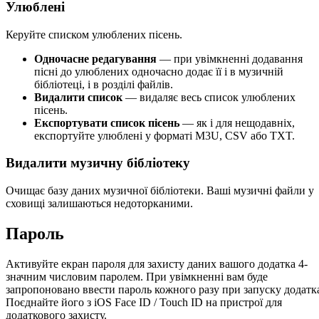
Улюблені
Керуйте списком улюблених пісень.
Одночасне редагування
— при увімкненні додавання
пісні до улюблених одночасно додає її і в музичній
бібліотеці, і в розділі файлів.
Видалити список
— видаляє весь список улюблених
пісень.
Експортувати список пісень
— як і для нещодавніх,
експортуйте улюблені у форматі M3U, CSV або TXT.
Видалити музичну бібліотеку
Очищає базу даних музичної бібліотеки. Ваші музичні файли у
сховищі залишаються недоторканими.
Пароль
Активуйте екран пароля для захисту даних вашого додатка 4-
значним числовим паролем. При увімкненні вам буде
запропоновано ввести пароль кожного разу при запуску додатк
Поєднайте його з iOS Face ID / Touch ID на пристрої для
додаткового захисту.