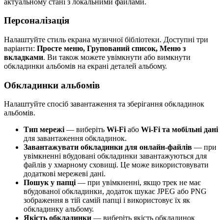
актуальному стані з локальними файлами.
Персоналізація
Налаштуйте стиль екрана музичної бібліотеки. Доступні три
варіанти:
Просте меню, Групований список, Меню з
вкладками
. Ви також можете увімкнути або вимкнути
обкладинки альбомів на екрані деталей альбому.
Обкладинки альбомів
Налаштуйте спосіб завантаження та зберігання обкладинок
альбомів.
Тип мережі
— виберіть
Wi-Fi
або
Wi-Fi та мобільні дані
для завантаження обкладинок.
Завантажувати обкладинки для онлайн-файлів
— при
увімкненні вбудовані обкладинки завантажуються для
файлів у хмарному сховищі. Це може використовувати
додаткові мережеві дані.
Пошук у папці
— при увімкненні, якщо трек не має
вбудованої обкладинки, додаток шукає JPEG або PNG
зображення в тій самій папці і використовує їх як
обкладинку альбому.
Якість обкладинки
— виберіть якість обкладинок