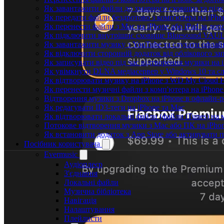
Як завантажити файли до хмарного сховища та підкл
Як передати файли бездротово з комп'ютера на iPho
Як перенести файли з Mac на iPhone або iPad за доп
Як підключити внутрішнє сховище Bluesound VAULT 
Як завантажити музику з YouTube та слухати офлай
Як відключити сторонній додаток від облікового за
Як записувати відео під час відтворення музики на 
Як увімкнути DLNA медіасервер у Windows 10 та сл
Як відтворювати музику на iPhone з WD My Cloud
Як перенести музичні файли з комп'ютера на iPhone 
Відтворення музики з Dropbox на iPhone в офлайн-
Як редагувати ID3-теги на iPhone та Mac
Як відтворювати локальні файли (файли iTunes) на 
Потокове відтворення музики з Mac або ПК на iPho
Як встановити додаток з App Store або активувати
Посібник користувача
Evermusic
Аудіоплеєр
З'єднання
Локальні файли
Музична бібліотека
Навігація
Налаштування
Плейлисти