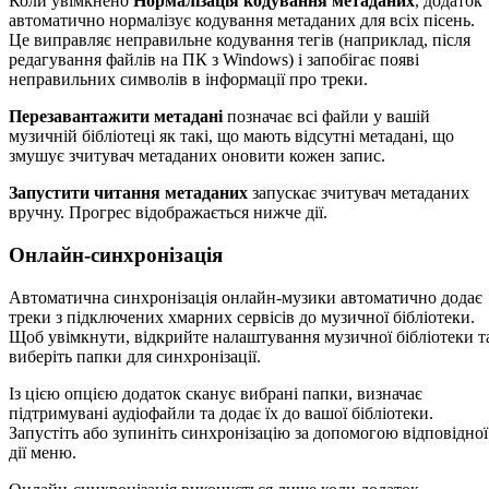
Коли увімкнено
Нормалізація кодування метаданих
, додаток
автоматично нормалізує кодування метаданих для всіх пісень.
Це виправляє неправильне кодування тегів (наприклад, після
редагування файлів на ПК з Windows) і запобігає появі
неправильних символів в інформації про треки.
Перезавантажити метадані
позначає всі файли у вашій
музичній бібліотеці як такі, що мають відсутні метадані, що
змушує зчитувач метаданих оновити кожен запис.
Запустити читання метаданих
запускає зчитувач метаданих
вручну. Прогрес відображається нижче дії.
Онлайн-синхронізація
Автоматична синхронізація онлайн-музики автоматично додає
треки з підключених хмарних сервісів до музичної бібліотеки.
Щоб увімкнути, відкрийте налаштування музичної бібліотеки т
виберіть папки для синхронізації.
Із цією опцією додаток сканує вибрані папки, визначає
підтримувані аудіофайли та додає їх до вашої бібліотеки.
Запустіть або зупиніть синхронізацію за допомогою відповідної
дії меню.