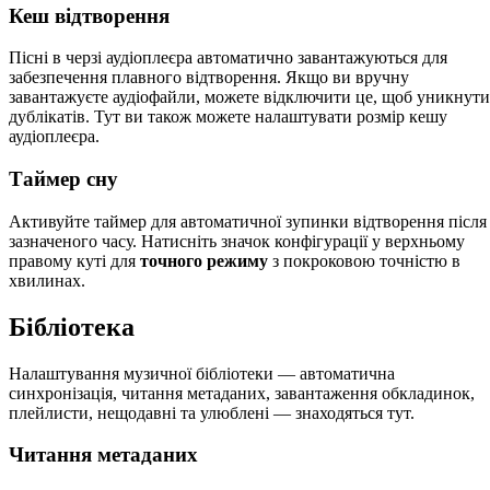
Кеш відтворення
Пісні в черзі аудіоплеєра автоматично завантажуються для
забезпечення плавного відтворення. Якщо ви вручну
завантажуєте аудіофайли, можете відключити це, щоб уникнути
дублікатів. Тут ви також можете налаштувати розмір кешу
аудіоплеєра.
Таймер сну
Активуйте таймер для автоматичної зупинки відтворення після
зазначеного часу. Натисніть значок конфігурації у верхньому
правому куті для
точного режиму
з покроковою точністю в
хвилинах.
Бібліотека
Налаштування музичної бібліотеки — автоматична
синхронізація, читання метаданих, завантаження обкладинок,
плейлисти, нещодавні та улюблені — знаходяться тут.
Читання метаданих