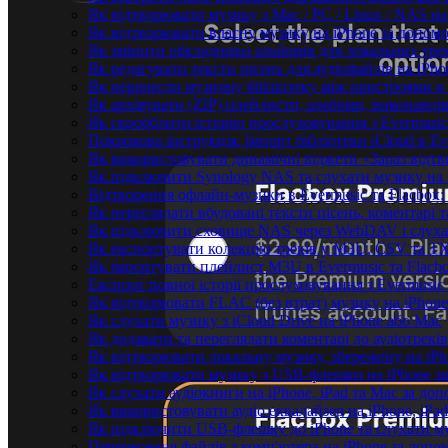
Як відтворювати музику з Mac / PC / Linux / NAS 
Як відтворювати власну музику на iPhone за допом
Як змінити обкладинки альбомів для локальних трекі
Як редагувати тексти пісень для аудіофайлів на iP
Як перенести музичну бібліотеку між пристроями в 
Як архівувати (ZIP) плейлисти, альбоми, виконавців
Як скробблити історію прослуховування з Evermusic 
Покрокова інструкція: Імпорт бібліотеки iCloud в Ev
Як використовувати динамічні віджети «Зараз відтво
Як підключити Synology NAS та слухати музику на 
Відтворення офлайн-музики в Evermusic та Flacbox:
Як переглядати вбудовані тексти пісень, коментарі
Як підключити сховище NAS через WebDAV і слухат
Як експортувати колекцію треків у M3U, CSV та TXT
Як імпортувати плейлист M3U в Evermusic та Flacb
Експорт повної історії прослуховування з Evermusic 
Як відтворювати FLAC (без втрат) музику на iPhone
Як слухати музику з iCloud Drive на iPhone або Mac
Як додавати та переглядати коментарі до аудіотреків
Як відтворювати локальну музику, збережену на iP
Як відтворювати музику з USB-флешки на iPhone за
Як слухати аудіокниги на iPhone, iPad та Mac за до
Як використовувати аудіо еквалайзер на iPhone, iPad
Як підключити USB-флешку до iPhone та слухати му
Перенесення файлів з комп'ютера на iPhone за до