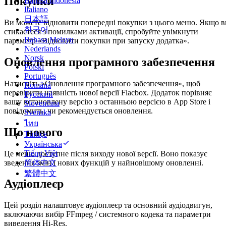
Покупки
Bahasa Indonesia
Italiano
日本語
Ви можете відновити попередні покупки з цього меню. Якщо в
한국어
стикаєтеся з помилками активації, спробуйте увімкнути
Bahasa Melayu
параметр «Відновити покупки при запуску додатка».
Nederlands
Norsk
Оновлення програмного забезпечення
Polski
Português
Натисніть «Оновлення програмного забезпечення», щоб
Română
перевірити наявність нової версії Flacbox. Додаток порівняє
Русский
вашу встановлену версію з останньою версією в App Store і
Slovenčina
повідомить, чи рекомендується оновлення.
Svenska
ไทย
Що нового
Türkçe
Українська
Tiếng Việt
Це меню доступне після виходу нової версії. Воно показує
зведення змін і нових функцій у найновішому оновленні.
简体中文
繁體中文
Аудіоплеєр
Цей розділ налаштовує аудіоплеєр та основний аудіодвигун,
включаючи вибір FFmpeg / системного кодека та параметри
виведення Hi-Res.