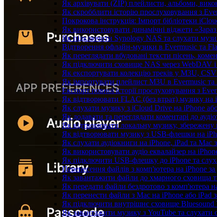
Як архівувати (ZIP) плейлисти, альбоми, викон
Як скробблити історію прослуховування з Ever
Покрокова інструкція: Імпорт бібліотеки iClou
Як використовувати динамічні віджети «Зараз 
Як підключити Synology NAS та слухати музи
Відтворення офлайн-музики в Evermusic та Fla
Як переглядати вбудовані тексти пісень, коме
Як підключити сховище NAS через WebDAV і с
Як експортувати колекцію треків у M3U, CSV 
Як імпортувати плейлист M3U в Evermusic та 
Експорт повної історії прослуховування з Ever
Як відтворювати FLAC (без втрат) музику на 
Як слухати музику з iCloud Drive на iPhone аб
Як додавати та переглядати коментарі до аудіо
Як відтворювати локальну музику, збережену 
Як відтворювати музику з USB-флешки на iPho
Як слухати аудіокниги на iPhone, iPad та Mac
Як використовувати аудіо еквалайзер на iPhone
Як підключити USB-флешку до iPhone та слух
Перенесення файлів з комп'ютера на iPhone 
Як завантажити файли до хмарного сховища та 
Як передати файли бездротово з комп'ютера н
Як перенести файли з Mac на iPhone або iPad 
Як підключити внутрішнє сховище Bluesound V
Як завантажити музику з YouTube та слухати 