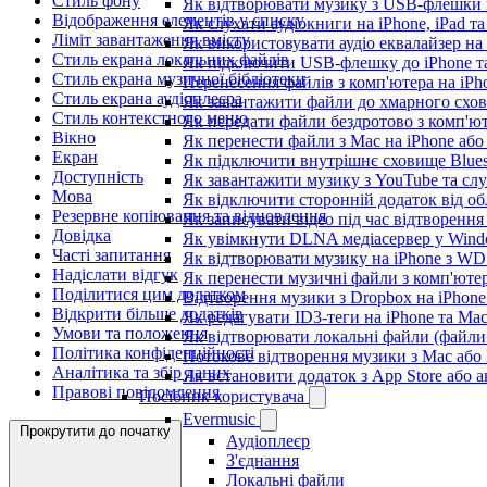
Стиль фону
Як відтворювати музику з USB-флешки н
Відображення елементів у списку
Як слухати аудіокниги на iPhone, iPad т
Ліміт завантаження вмісту
Як використовувати аудіо еквалайзер на i
Стиль екрана локальних файлів
Як підключити USB-флешку до iPhone та
Стиль екрана музичної бібліотеки
Перенесення файлів з комп'ютера на iP
Стиль екрана аудіоплеєра
Як завантажити файли до хмарного схови
Стиль контекстного меню
Як передати файли бездротово з комп'ют
Вікно
Як перенести файли з Mac на iPhone або
Екран
Як підключити внутрішнє сховище Blues
Доступність
Як завантажити музику з YouTube та сл
Мова
Як відключити сторонній додаток від об
Резервне копіювання та відновлення
Як записувати відео під час відтворення
Довідка
Як увімкнути DLNA медіасервер у Windo
Часті запитання
Як відтворювати музику на iPhone з W
Надіслати відгук
Як перенести музичні файли з комп'ютер
Поділитися цим додатком
Відтворення музики з Dropbox на iPhon
Відкрити більше додатків
Як редагувати ID3-теги на iPhone та Ma
Умови та положення
Як відтворювати локальні файли (файли 
Політика конфіденційності
Потокове відтворення музики з Mac або
Аналітика та збір даних
Як встановити додаток з App Store або
Правові повідомлення
Посібник користувача
Evermusic
Прокрутити до початку
Аудіоплеєр
З'єднання
Локальні файли