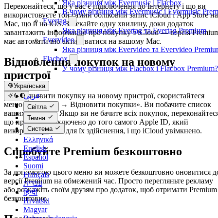
Яка різниця між Evermusic і Flacbox
Переконайтеся, що у вас є підключення до Інтернету і що ви
В чому різниця між Evermusic і Evermusic Pre
використовуєте той самий обліковий запис iCloud і App Store на
Evertag
Mac, що й на iOS. Зачекайте одну хвилину, доки додаток
Яка різниця між Evertag та Evertag Premium
завантажить інформацію про покупку з iCloud — версія Premiu
Evervideo
має автоматично активуватися на вашому Mac.
Яка різниця між Evervideo та Evervideo Premi
Flacbox
Відновлення покупок на новому
У чому різниця між Flacbox і Flacbox Premium?
пристрої
Українська
عربي
Щоб відновити покупку на новому пристрої, скористайтеся
Català
меню «Покупки → Відновити покупки». Ви побачите список
Світла
Čeština
ваших покупок. Якщо ви не бачите всіх покупок, переконайтеся
Темна
Dansk
що пристрій підключено до того самого Apple ID, який
Система
Deutsch
використовувався для їх здійснення, і що iCloud увімкнено.
Ελληνικά
English
Спробуйте Premium безкоштовно
Español
Suomi
За допомогою цього меню ви можете безкоштовно оновитися д
Français
версії Premium на обмежений час. Просто перегляньте рекламу
עברית
або розкажіть своїм друзям про додаток, щоб отримати Premium
हिन्दी
безкоштовно.
Hrvatski
Magyar