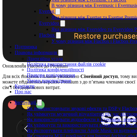
В чому різниця між Evermusic і Evermus
Evertag
Яка різниця між Evertag та Evertag Prem
Evervideo
Яка різниця між Evervideo та Evervideo 
Flacbox
У чому різниця між Flacbox і Flacbox Pr
Підтримка
Правова інформація
Ліцензійна угода
Політика використання файлів cookie
Оновлення Flacbox до Premium
Політика конфіденційності
Правове повідомлення
Для всіх покупок і планів увімкнено
Сімейний доступ
, тому ви
Умови використання
можете поділитися версією Premium з до п’ятьма членами своєї
Контакти
сім’ї без додаткових витрат.
Про нас
Інструкції
Як використовувати звукові ефекти та DSP у Flacbox:
Як увімкнути музичний візуалізатор під час відтвор
Як використовувати аудіоефекти в Evermusic: реверб
Як увімкнути та використовувати відтворення без п
Як експортувати плейлисти Apple Music та відтворю
Як створити M3U плейлист для Internet Archive або 