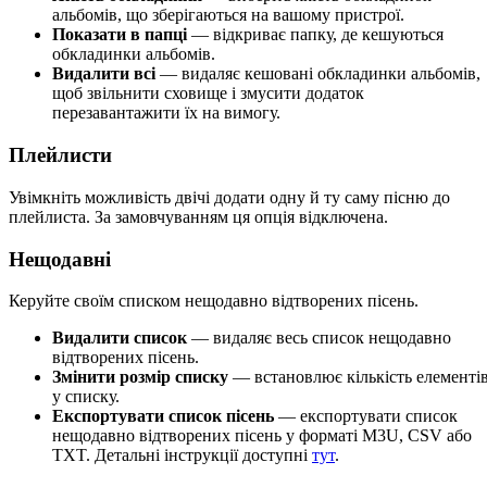
альбомів, що зберігаються на вашому пристрої.
Показати в папці
— відкриває папку, де кешуються
обкладинки альбомів.
Видалити всі
— видаляє кешовані обкладинки альбомів,
щоб звільнити сховище і змусити додаток
перезавантажити їх на вимогу.
Плейлисти
Увімкніть можливість двічі додати одну й ту саму пісню до
плейлиста. За замовчуванням ця опція відключена.
Нещодавні
Керуйте своїм списком нещодавно відтворених пісень.
Видалити список
— видаляє весь список нещодавно
відтворених пісень.
Змінити розмір списку
— встановлює кількість елементі
у списку.
Експортувати список пісень
— експортувати список
нещодавно відтворених пісень у форматі M3U, CSV або
TXT. Детальні інструкції доступні
тут
.