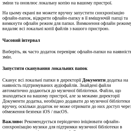
зміни та оновлює локальну копію на вашому пристрої.
На цьому екрані ви можете вручну запустити синхронізацію
офлайн-папок, відкрити офлайн-папку в її вміщуючій папці та
вимкнути офлайн режим для папки. Вимкнення офлайн режим
видаляє всі локальні копії файлів з вашого пристрою.
Часовий інтервал
Виберіть, як часто додаток перевіряє офлайн-папки на наявніст
змін.
Запустити сканування локальних папок
Сканує всі локальні папки в директорії
Документи
додатка на
наявність підтримуваних аудіофайлів. Знайдені файли
автоматично додаються до музичної бібліотеки. Файли, що
знаходяться на вашому пристрої, але за межами директорії
Документи додатка, необхідно додавати до музичної бібліотеки
вручну, оскільки додаток не може отримати до них доступ чере
обмеження безпеки iOS / macOS.
Важливо:
Рекомендується періодично ініціювати офлайн-
синхронізацію музики для підтримки музичної бібліотеки в