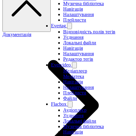
Музична бібліотека
Навігація
Налаштування
Плейлисти
Evertag
Відповідність полів тегів
Документація
З'єднання
Локальні файли
Навігація
Налаштування
Редактор тегів
Evervideo
Медіаплеєр
Медіатека
Навігація
Налаштування
Плейлисти
Файли
Flacbox
Аудіоплеєр
З'єднання
Локальні файли
Музична бібліотека
Навігація