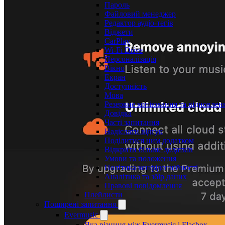
Пароль
Файловий менеджер
Редактор аудіо-тегів
Віджети
CarPlay
Wi-Fi Drive
Персоналізація
Вікно
Екран
Доступність
Мова
Резервне копіювання та відновлен
Довідка
Часті запитання
Надіслати відгук
Поділитися цим додатком
Відкрити більше додатків
Умови та положення
Політика конфіденційності
Аналітика та збір даних
Правові повідомлення
Плейлисти
Поширені запитання
Evermusic
Яка різниця між Evermusic і Flacbox