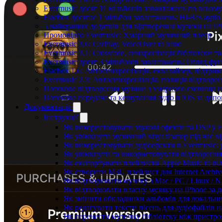
Evermusic досяг 11 мільйонів завантажень по всьому
Flacbox досягає 1 мільйон завантажень: Hi-Res аудіо
5 найкращих додатків для відтворення музики на iPh
Промовідео Evermusic: Хмарний музичний плеєр
Evermusic 3.6: CarPlay, VoiceOver та інше
Evermusic 3.1: Crossfade, синхронізація бібліотеки 
Evermusic досяг 3 мільйонів завантажень: Огляд фу
Flacbox 1.6: Автосинхронізація, еквалайзер, підтр
Evermusic 2.3: Автосинхронізація, позиція відтворен
Потокове відтворення музики з хмарного сховища на
Потокова передача та кешування аудіо в iOS за до
Документація
Інструкції
Як використовувати звукові ефекти та DSP у Fla
Як увімкнути музичний візуалізатор під час ві
Як використовувати аудіоефекти в Evermusic: р
Як увімкнути та використовувати відтворення 
Як експортувати плейлисти Apple Music та ві
Як створити M3U плейлист для Internet Archive
Як відтворювати музику з Mac / PC / Linux /
Як відтворювати власну музику на iPhone за 
Як змінити обкладинки альбомів для локальних
Як редагувати тексти пісень для аудіофайлів 
Як перенести музичну бібліотеку між пристроя