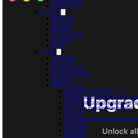
Налаштування
Редактор тегів
Evervideo
Медіаплеєр
Медіатека
Навігація
Налаштування
Плейлисти
Файли
Flacbox
Аудіоплеєр
З'єднання
Локальні файли
Музична бібліотека
Навігація
Налаштування
Оновлення до Premium
Спільне використання покупок між
Відновлення покупок на новому п
Спробуйте Premium безкоштовно
Покупки
Оновлення програмного забезпеч
Що нового
Аудіоплеєр
Бібліотека