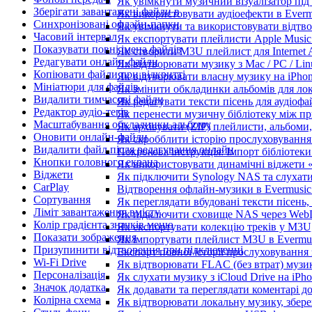
Як увімкнути музичний візуалізатор під 
Зберігати завантажені файли в
Як використовувати аудіоефекти в Evermu
Синхронізовані офлайн-папки
Як увімкнути та використовувати відтво
Часовий інтервал
Як експортувати плейлисти Apple Music 
Показувати повні імена файлів
Як створити M3U плейлист для Internet A
Редагувати онлайн-файли
Як відтворювати музику з Mac / PC / Li
Копіювати файли при відкритті
Як відтворювати власну музику на iPho
Мініатюри для файлів
Як змінити обкладинки альбомів для лока
Видалити тимчасові файли
Як редагувати тексти пісень для аудіоф
Редактор аудіо-тегів
Як перенести музичну бібліотеку між пр
Масштабування обкладинки альбому
Як архівувати (ZIP) плейлисти, альбоми,
Оновити онлайн-файли
Як скробблити історію прослуховування з
Видалити файл після редагування онлайн
Покрокова інструкція: Імпорт бібліотеки 
Кнопки головного екрана
Як використовувати динамічні віджети «З
Віджети
Як підключити Synology NAS та слухати
CarPlay
Відтворення офлайн-музики в Evermusic 
Сортування
Як переглядати вбудовані тексти пісень
Ліміт завантаження вмісту
Як підключити сховище NAS через WebD
Колір градієнта значків меню
Як експортувати колекцію треків у M3U,
Показати зображення
Як імпортувати плейлист M3U в Evermus
Призупинити відтворення при підключенні
Експорт повної історії прослуховування з
Wi-Fi Drive
Як відтворювати FLAC (без втрат) музик
Персоналізація
Як слухати музику з iCloud Drive на iPh
Значок додатка
Як додавати та переглядати коментарі до
Колірна схема
Як відтворювати локальну музику, збере