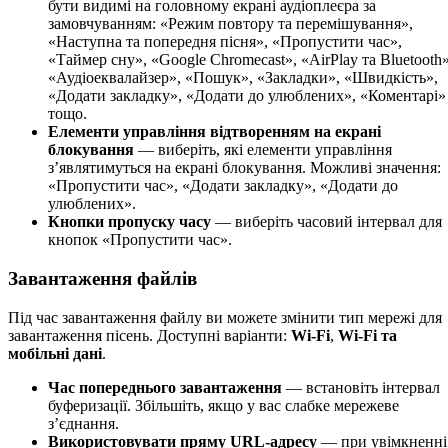
бути видимі на головному екрані аудіоплеєра за
замовчуванням: «Режим повтору та перемішування»,
«Наступна та попередня пісня», «Пропустити час»,
«Таймер сну», «Google Chromecast», «AirPlay та Bluetooth»
«Аудіоеквалайзер», «Пошук», «Закладки», «Швидкість»,
«Додати закладку», «Додати до улюблених», «Коментарі»
тощо.
Елементи управління відтворенням на екрані
блокування
— виберіть, які елементи управління
з’являтимуться на екрані блокування. Можливі значення:
«Пропустити час», «Додати закладку», «Додати до
улюблених».
Кнопки пропуску часу
— виберіть часовий інтервал для
кнопок «Пропустити час».
Завантаження файлів
Під час завантаження файлу ви можете змінити тип мережі для
завантаження пісень. Доступні варіанти:
Wi-Fi
,
Wi-Fi та
мобільні дані
.
Час попереднього завантаження
— встановіть інтервал
буферизації. Збільшіть, якщо у вас слабке мережеве
з’єднання.
Використовувати пряму URL-адресу
— при увімкненні