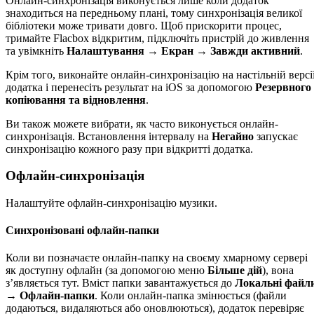
Онлайн-синхронізація виконується лише коли додаток
знаходиться на передньому плані, тому синхронізація великої
бібліотеки може тривати довго. Щоб прискорити процес,
тримайте Flacbox відкритим, підключіть пристрій до живлення
та увімкніть
Налаштування → Екран → Завжди активний
.
Крім того, виконайте онлайн-синхронізацію на настільній версі
додатка і перенесіть результат на iOS за допомогою
Резервного
копіювання та відновлення
.
Ви також можете вибрати, як часто виконується онлайн-
синхронізація. Встановлення інтервалу на
Негайно
запускає
синхронізацію кожного разу при відкритті додатка.
Офлайн-синхронізація
Налаштуйте офлайн-синхронізацію музики.
Синхронізовані офлайн-папки
Коли ви позначаєте онлайн-папку на своєму хмарному сервері
як доступну офлайн (за допомогою меню
Більше дій
), вона
з’являється тут. Вміст папки завантажується до
Локальні файл
→ Офлайн-папки
. Коли онлайн-папка змінюється (файли
додаються, видаляються або оновлюються), додаток перевіряє