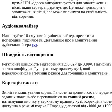
пряма URL-адреса використовується для завантаження
пісні, якщо сервер підтримує це. Це може прискорити
завантаження пісні, але може вплинути на стабільність
відтворення.
Аудіоеквалайзер
Налаштуйте 10-смуговий аудіоеквалайзер, пресети та
попередній підсилювач. Детальніше про налаштування
аудіоеквалайзера
тут
.
Швидкість відтворення
Регулюйте швидкість відтворення від
0,02× до 3,00×
. Натисніть
значок конфігурації у верхньому правому куті, щоб
переключитися на
точний режим
для точніших налаштувань.
Корекція висоти
Змініть налаштування корекції висоти за допомогою попереднь
заданих значень або переключіться на
точний режим
,
натиснувши кнопку у верхньому правому куті. Корекція висот
доступна в режимі кодека FFmpeg у діапазоні від
-1000 до +100