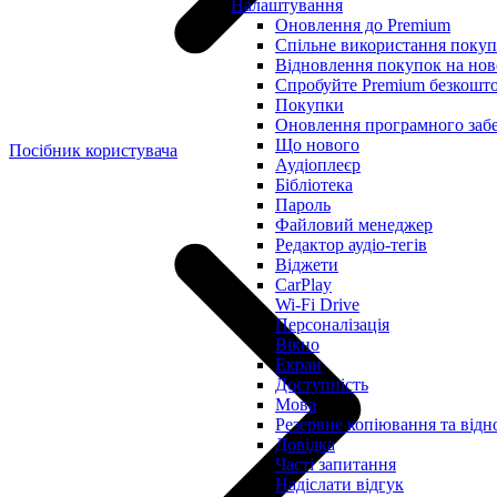
Налаштування
Оновлення до Premium
Спільне використання покуп
Відновлення покупок на нов
Спробуйте Premium безкошт
Покупки
Оновлення програмного заб
Що нового
Посібник користувача
Аудіоплеєр
Бібліотека
Пароль
Файловий менеджер
Редактор аудіо-тегів
Віджети
CarPlay
Wi-Fi Drive
Персоналізація
Вікно
Екран
Доступність
Мова
Резервне копіювання та від
Довідка
Часті запитання
Надіслати відгук