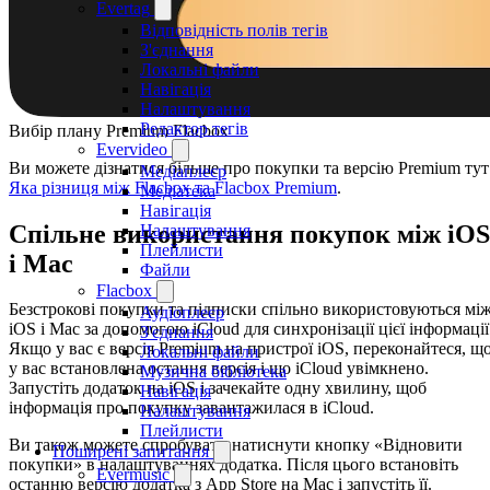
Evertag
Відповідність полів тегів
З'єднання
Локальні файли
Навігація
Налаштування
Редактор тегів
Вибір плану Premium Flacbox
Evervideo
Ви можете дізнатися більше про покупки та версію Premium тут
Медіаплеєр
Яка різниця між Flacbox та Flacbox Premium
.
Медіатека
Навігація
Спільне використання покупок між iOS
Налаштування
Плейлисти
і Mac
Файли
Flacbox
Безстрокові покупки та підписки спільно використовуються мі
Аудіоплеєр
iOS і Mac за допомогою iCloud для синхронізації цієї інформації
З'єднання
Якщо у вас є версія Premium на пристрої iOS, переконайтеся, щ
Локальні файли
у вас встановлена остання версія і що iCloud увімкнено.
Музична бібліотека
Запустіть додаток на iOS і зачекайте одну хвилину, щоб
Навігація
інформація про покупку завантажилася в iCloud.
Налаштування
Плейлисти
Ви також можете спробувати натиснути кнопку «Відновити
Поширені запитання
покупки» в налаштуваннях додатка. Після цього встановіть
Evermusic
останню версію додатка з App Store на Mac і запустіть її.