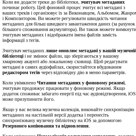
Коли ви додаєте треки до бібліотеки,
зчитувач метаданих
починає роботу. Цей фоновий процес зчитує всі метадані з
ваших треків і організовує їх за Виконавцем, Альбомом, Жанро
і Композитором. Ви можете регулювати швидкість читання
метаданих для більш швидкого завантаження даних (за рахунок
більшого споживання акумулятора). Ви також можете вимкнут
зчитувач метаданих і відображати імена файлів замість
інформації з тегів.
Зчитувач метаданих
лише оновлює метадані у вашій музичні
бібліотеці
і не змінює файли, що зберігаються у вашому
хмарному акаунті або локальному сховищі. Щоб редагувати
метадані в самих аудіофайлах, скористайтеся вбудованим
редактором тегів
через відповідну дію в меню параметрів.
Коли увімкнено
Читання метаданих у фоновому режимі
,
зчитувач продовжує працювати у фоновому режимі. Якщо
додаток споживає забагато енергії під час аудіовідтворення, iOS
може призупинити його.
Якщо у вас велика музична колекція, виконайте синхронізацію
метаданих на настільній версії додатка і перенесіть
синхронізовану музичну бібліотеку на iOS за допомогою
Резервного копіювання та відновлення
.