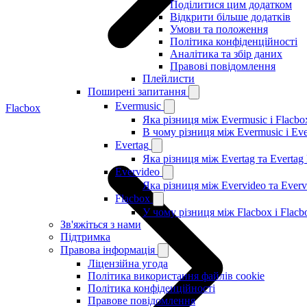
Поділитися цим додатком
Відкрити більше додатків
Умови та положення
Політика конфіденційності
Аналітика та збір даних
Правові повідомлення
Плейлисти
Поширені запитання
Evermusic
Flacbox
Яка різниця між Evermusic і Flacbo
В чому різниця між Evermusic і Ev
Evertag
Яка різниця між Evertag та Evertag
Evervideo
Яка різниця між Evervideo та Ever
Flacbox
У чому різниця між Flacbox і Flac
Зв'яжіться з нами
Підтримка
Правова інформація
Ліцензійна угода
Політика використання файлів cookie
Політика конфіденційності
Правове повідомлення