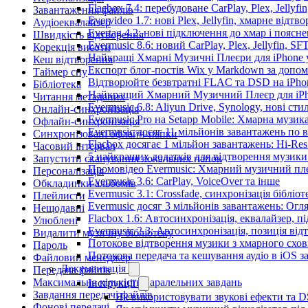
Flacbox 7.4: перебудоване CarPlay, Plex, Jellyfi
Завантаження файлів
Evervideo 1.7: нові Plex, Jellyfin, хмарне відтв
Аудіоеквалайзер
Evertag 4.2: нові підключення до хмар і поясн
Швидкість відтворення
Evermusic 8.6: новий CarPlay, Plex, Jellyfin, SF
Корекція висоти
Найкращі Хмарні Музичні Плеєри для iPhone у
Кеш відтворення
Експорт блог-постів Wix у Markdown за допо
Таймер сну
Відтворюйте безвтратні FLAC та DSD на iPhon
Бібліотека
Найкращий Хмарний Музичний Плеєр для iPho
Читання метаданих
Evermusic 6.8: Aliyun Drive, Synology, нові сти
Онлайн-синхронізація
Evermusic Pro на Setapp Mobile: Хмарна музик
Офлайн-синхронізація
Evermusic досяг 11 мільйонів завантажень по в
Синхронізовані офлайн-папки
Flacbox досягає 1 мільйон завантажень: Hi-Res
Часовий інтервал
5 найкращих додатків для відтворення музики 
Запустити сканування локальних папок
Промовідео Evermusic: Хмарний музичний пл
Персоналізація
Evermusic 3.6: CarPlay, VoiceOver та інше
Обкладинки альбомів
Evermusic 3.1: Crossfade, синхронізація бібліо
Плейлисти
Evermusic досяг 3 мільйонів завантажень: Огл
Нещодавні
Flacbox 1.6: Автосинхронізація, еквалайзер, 
Улюблені
Evermusic 2.3: Автосинхронізація, позиція від
Видалити музичну бібліотеку
Потокове відтворення музики з хмарного схов
Пароль
Потокова передача та кешування аудіо в iOS 
Файловий менеджер
Документація
Передача файлів
Максимальна кількість паралельних завдань
Інструкції
Завдання передачі файлів
Як використовувати звукові ефекти та DSP
Фонові передачі