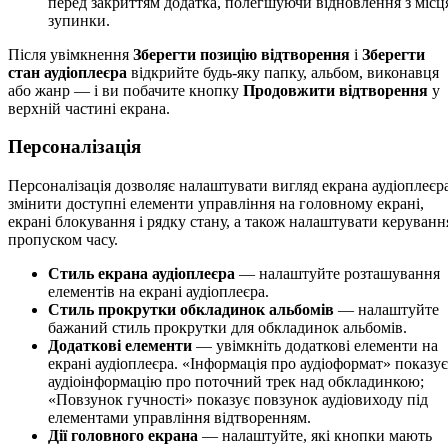
перед закриттям додатка, полегшуючи відновлення з місц
зупинки.
Після увімкнення
Зберегти позицію відтворення
і
Зберегти
стан аудіоплеєра
відкрийте будь-яку папку, альбом, виконавця
або жанр — і ви побачите кнопку
Продовжити відтворення
у
верхній частині екрана.
Персоналізація
Персоналізація дозволяє налаштувати вигляд екрана аудіоплеєра
змінити доступні елементи управління на головному екрані,
екрані блокування і рядку стану, а також налаштувати керуванн
пропуском часу.
Стиль екрана аудіоплеєра
— налаштуйте розташування
елементів на екрані аудіоплеєра.
Стиль прокрутки обкладинок альбомів
— налаштуйте
бажаний стиль прокрутки для обкладинок альбомів.
Додаткові елементи
— увімкніть додаткові елементи на
екрані аудіоплеєра. «Інформація про аудіоформат» показує
аудіоінформацію про поточний трек над обкладинкою;
«Повзунок гучності» показує повзунок аудіовиходу під
елементами управління відтворенням.
Дії головного екрана
— налаштуйте, які кнопки мають