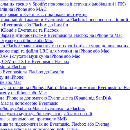
льних треків у Spotify: покрокова інструкція (мобільний і ПК)
айлів на iPhone або MAC
истроями в Evermusic: покрокова інструкція
 виконавців і жанри в Evermusic та Flacbox і перенести на інший
 Evermusic або Flacbox до Last.fm
iCloud в Evermusic та Flacbox
араз відтворюється» в Evermusic та Flacbox на iPhone та Mac
 музику на iPhone або Mac
та Flacbox: завантаження та синхронізація з хмари до локальних
, коментарі та файли LRC для музики на iPhone або Mac
AV і слухати музику на iPhone або Mac
 CSV та TXT в Evermusic і Flacbox
ic та Flacbox
 Evermusic та Flacbox до Last.fm
у на iPhone
one або Mac
 аудіотреків на iPhone, iPad та Mac за допомогою Evermusic та Fl
жену на iPhone або Mac
а iPhone за допомогою Evermusic та iXpand від SanDisk
а Mac за допомогою Evermusic
Phone, iPad або Mac з Evermusic та Flacbox
 слухати музику або керувати файлами на ній
hone за допомогою протоколу SMB
ща та підключити їх до Evermusic, Flacbox або Evertag
ера на iPhone за допомогою WiFi-Drive