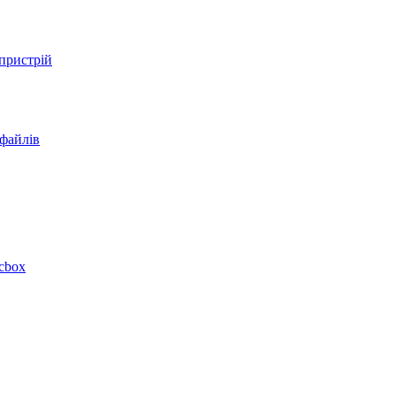
 пристрій
 файлів
acbox