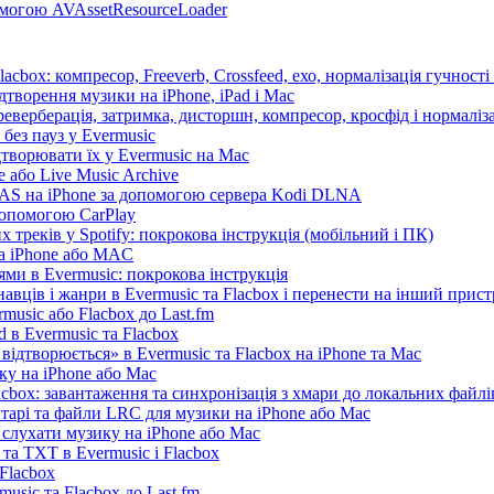
помогою AVAssetResourceLoader
cbox: компресор, Freeverb, Crossfeed, ехо, нормалізація гучності
дтворення музики на iPhone, iPad і Mac
еверберація, затримка, дисторшн, компресор, кросфід і нормаліза
без пауз у Evermusic
дтворювати їх у Evermusic на Mac
 або Live Music Archive
 NAS на iPhone за допомогою сервера Kodi DLNA
допомогою CarPlay
 треків у Spotify: покрокова інструкція (мобільний і ПК)
на iPhone або MAC
ми в Evermusic: покрокова інструкція
авців і жанри в Evermusic та Flacbox і перенести на інший прист
music або Flacbox до Last.fm
d в Evermusic та Flacbox
відтворюється» в Evermusic та Flacbox на iPhone та Mac
ку на iPhone або Mac
cbox: завантаження та синхронізація з хмари до локальних файлі
нтарі та файли LRC для музики на iPhone або Mac
лухати музику на iPhone або Mac
та TXT в Evermusic і Flacbox
Flacbox
music та Flacbox до Last.fm