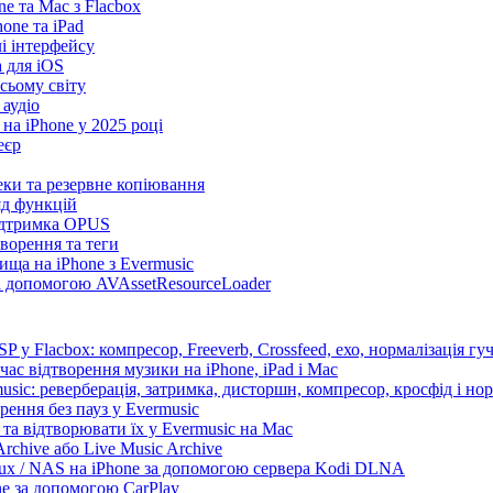
e та Mac з Flacbox
ne та iPad
лі інтерфейсу
а для iOS
сьому світу
 аудіо
на iPhone у 2025 році
еєр
теки та резервне копіювання
яд функцій
підтримка OPUS
творення та теги
ища на iPhone з Evermusic
за допомогою AVAssetResourceLoader
 у Flacbox: компресор, Freeverb, Crossfeed, ехо, нормалізація гуч
час відтворення музики на iPhone, iPad і Mac
sic: реверберація, затримка, дисторшн, компресор, кросфід і нор
рення без пауз у Evermusic
та відтворювати їх у Evermusic на Mac
rchive або Live Music Archive
nux / NAS на iPhone за допомогою сервера Kodi DLNA
ne за допомогою CarPlay