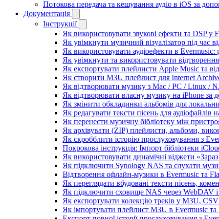
Потокова передача та кешування аудіо в iOS за до
Документація
Інструкції
Як використовувати звукові ефекти та DSP у Fla
Як увімкнути музичний візуалізатор під час ві
Як використовувати аудіоефекти в Evermusic: р
Як увімкнути та використовувати відтворення 
Як експортувати плейлисти Apple Music та ві
Як створити M3U плейлист для Internet Archive
Як відтворювати музику з Mac / PC / Linux /
Як відтворювати власну музику на iPhone за 
Як змінити обкладинки альбомів для локальних
Як редагувати тексти пісень для аудіофайлів 
Як перенести музичну бібліотеку між пристроя
Як архівувати (ZIP) плейлисти, альбоми, викон
Як скробблити історію прослуховування з Ever
Покрокова інструкція: Імпорт бібліотеки iClou
Як використовувати динамічні віджети «Зараз 
Як підключити Synology NAS та слухати музи
Відтворення офлайн-музики в Evermusic та Fla
Як переглядати вбудовані тексти пісень, коме
Як підключити сховище NAS через WebDAV і с
Як експортувати колекцію треків у M3U, CSV 
Як імпортувати плейлист M3U в Evermusic та 
Експорт повної історії прослуховування з Ever