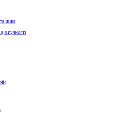
 та інше
ція гучності
рій
в