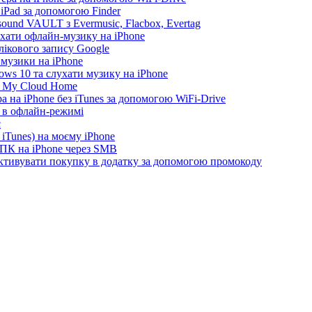
 iPad за допомогою Finder
ound VAULT з Evermusic, Flacbox, Evertag
ухати офлайн-музику на iPhone
лікового запису Google
 музики на iPhone
ws 10 та слухати музику на iPhone
D My Cloud Home
а на iPhone без iTunes за допомогою WiFi-Drive
e в офлайн-режимі
c
iTunes) на моєму iPhone
 ПК на iPhone через SMB
 активувати покупку в додатку за допомогою промокоду