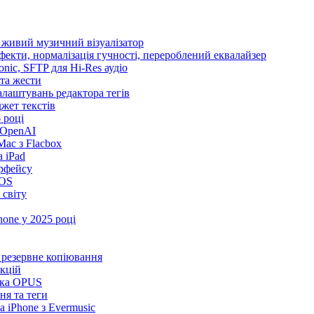
і живий музичний візуалізатор
ефекти, нормалізація гучності, перероблений еквалайзер
sonic, SFTP для Hi-Res аудіо
 та жести
налаштувань редактора тегів
іджет текстів
 році
 OpenAI
ac з Flacbox
 iPad
ерфейсу
iOS
 світу
one у 2025 році
та резервне копіювання
нкцій
имка OPUS
ня та теги
 iPhone з Evermusic