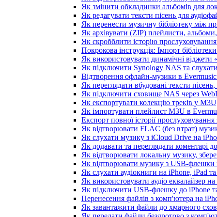
Як змінити обкладинки альбомів для лока
Як редагувати тексти пісень для аудіоф
Як перенести музичну бібліотеку між пр
Як архівувати (ZIP) плейлисти, альбоми,
Як скробблити історію прослуховування з
Покрокова інструкція: Імпорт бібліотеки 
Як використовувати динамічні віджети «З
Як підключити Synology NAS та слухати
Відтворення офлайн-музики в Evermusic 
Як переглядати вбудовані тексти пісень
Як підключити сховище NAS через WebD
Як експортувати колекцію треків у M3U,
Як імпортувати плейлист M3U в Evermus
Експорт повної історії прослуховування з
Як відтворювати FLAC (без втрат) музик
Як слухати музику з iCloud Drive на iPh
Як додавати та переглядати коментарі до
Як відтворювати локальну музику, збере
Як відтворювати музику з USB-флешки н
Як слухати аудіокниги на iPhone, iPad т
Як використовувати аудіо еквалайзер на i
Як підключити USB-флешку до iPhone та
Перенесення файлів з комп'ютера на iP
Як завантажити файли до хмарного схови
Як передати файли бездротово з комп'ют