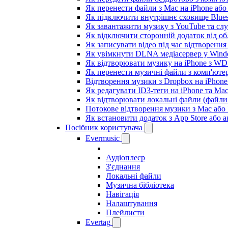
Як перенести файли з Mac на iPhone або
Як підключити внутрішнє сховище Blues
Як завантажити музику з YouTube та сл
Як відключити сторонній додаток від об
Як записувати відео під час відтворення
Як увімкнути DLNA медіасервер у Windo
Як відтворювати музику на iPhone з W
Як перенести музичні файли з комп'ютер
Відтворення музики з Dropbox на iPhon
Як редагувати ID3-теги на iPhone та Ma
Як відтворювати локальні файли (файли 
Потокове відтворення музики з Mac або
Як встановити додаток з App Store або
Посібник користувача
Evermusic
Аудіоплеєр
З'єднання
Локальні файли
Музична бібліотека
Навігація
Налаштування
Плейлисти
Evertag