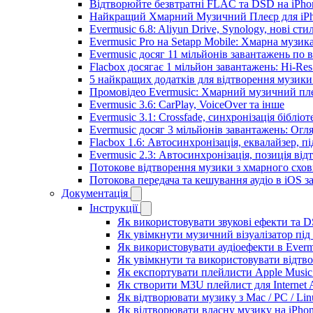
Відтворюйте безвтратні FLAC та DSD на iPhon
Найкращий Хмарний Музичний Плеєр для iPho
Evermusic 6.8: Aliyun Drive, Synology, нові сти
Evermusic Pro на Setapp Mobile: Хмарна музик
Evermusic досяг 11 мільйонів завантажень по в
Flacbox досягає 1 мільйон завантажень: Hi-Res
5 найкращих додатків для відтворення музики 
Промовідео Evermusic: Хмарний музичний пл
Evermusic 3.6: CarPlay, VoiceOver та інше
Evermusic 3.1: Crossfade, синхронізація бібліо
Evermusic досяг 3 мільйонів завантажень: Огл
Flacbox 1.6: Автосинхронізація, еквалайзер, 
Evermusic 2.3: Автосинхронізація, позиція від
Потокове відтворення музики з хмарного схов
Потокова передача та кешування аудіо в iOS 
Документація
Інструкції
Як використовувати звукові ефекти та DSP
Як увімкнути музичний візуалізатор під 
Як використовувати аудіоефекти в Evermu
Як увімкнути та використовувати відтво
Як експортувати плейлисти Apple Music 
Як створити M3U плейлист для Internet A
Як відтворювати музику з Mac / PC / Li
Як відтворювати власну музику на iPho