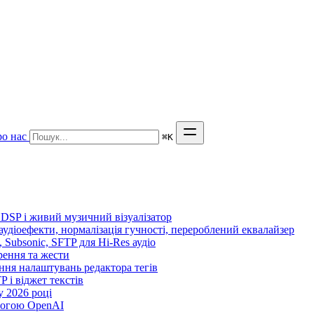
о нас
⌘
K
 DSP і живий музичний візуалізатор
 аудіоефекти, нормалізація гучності, перероблений еквалайзер
n, Subsonic, SFTP для Hi-Res аудіо
орення та жести
ення налаштувань редактора тегів
TP і віджет текстів
 2026 році
могою OpenAI