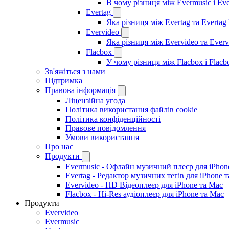
В чому різниця між Evermusic і Ev
Evertag
Яка різниця між Evertag та Evertag
Evervideo
Яка різниця між Evervideo та Ever
Flacbox
У чому різниця між Flacbox і Flac
Зв'яжіться з нами
Підтримка
Правова інформація
Ліцензійна угода
Політика використання файлів cookie
Політика конфіденційності
Правове повідомлення
Умови використання
Про нас
Продукти
Evermusic - Офлайн музичний плеєр для iPhon
Evertag - Редактор музичних тегів для iPhone 
Evervideo - HD Відеоплеєр для iPhone та Mac
Flacbox - Hi-Res аудіоплеєр для iPhone та Mac
Продукти
Evervideo
Evermusic