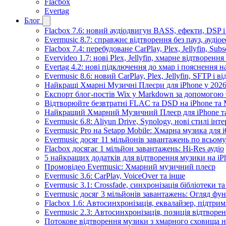
Flacbox
Evertag
Блог
Flacbox 7.6: новий аудіодвигун BASS, ефекти, DSP 
Evermusic 8.7: справжнє відтворення без пауз, аудіо
Flacbox 7.4: перебудоване CarPlay, Plex, Jellyfin, Sub
Evervideo 1.7: нові Plex, Jellyfin, хмарне відтворення
Evertag 4.2: нові підключення до хмар і пояснення 
Evermusic 8.6: новий CarPlay, Plex, Jellyfin, SFTP і в
Найкращі Хмарні Музичні Плеєри для iPhone у 2026
Експорт блог-постів Wix у Markdown за допомогою
Відтворюйте безвтратні FLAC та DSD на iPhone та M
Найкращий Хмарний Музичний Плеєр для iPhone та
Evermusic 6.8: Aliyun Drive, Synology, нові стилі інт
Evermusic Pro на Setapp Mobile: Хмарна музика для 
Evermusic досяг 11 мільйонів завантажень по всьому
Flacbox досягає 1 мільйон завантажень: Hi-Res аудіо
5 найкращих додатків для відтворення музики на iPh
Промовідео Evermusic: Хмарний музичний плеєр
Evermusic 3.6: CarPlay, VoiceOver та інше
Evermusic 3.1: Crossfade, синхронізація бібліотеки 
Evermusic досяг 3 мільйонів завантажень: Огляд фу
Flacbox 1.6: Автосинхронізація, еквалайзер, підтр
Evermusic 2.3: Автосинхронізація, позиція відтворен
Потокове відтворення музики з хмарного сховища на