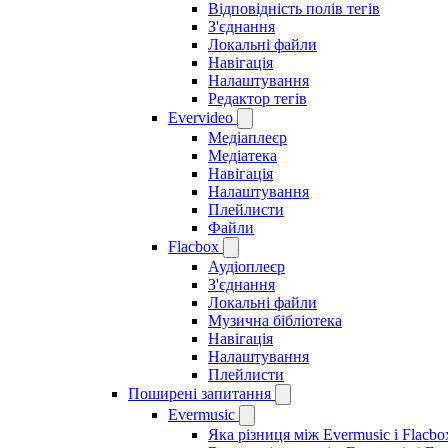
Відповідність полів тегів
З'єднання
Локальні файли
Навігація
Налаштування
Редактор тегів
Evervideo
Медіаплеєр
Медіатека
Навігація
Налаштування
Плейлисти
Файли
Flacbox
Аудіоплеєр
З'єднання
Локальні файли
Музична бібліотека
Навігація
Налаштування
Плейлисти
Поширені запитання
Evermusic
Яка різниця між Evermusic і Flacbo