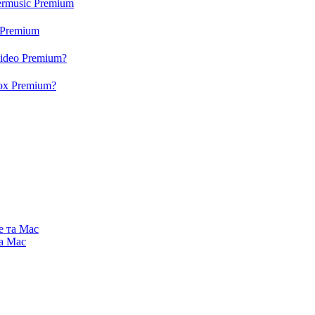
ermusic Premium
 Premium
video Premium?
box Premium?
e та Mac
та Mac