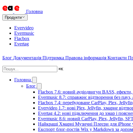
Головна
Продукти
Evervideo
Evermusic
Flacbox
Evertag
Блог
Документація
Підтримка
Правова інформація
Контакти
Пр
⌘
K
Головна
Блог
Flacbox 7.6: новий аудіодвигун BASS, ефекти,
Evermusic 8.7: справжнє відтворення без пауз,
Flacbox 7.4: перебудоване CarPlay, Plex, Jellyfi
Evervideo 1.7: нові Plex, Jellyfin, хмарне відтв
Evertag 4.2: нові підключення до хмар і поясн
Evermusic 8.6: новий CarPlay, Plex, Jellyfin, SF
Найкращі Хмарні Музичні Плеєри для iPhone у
Експорт блог-постів Wix у Markdown за допо