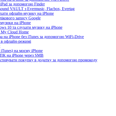
 iPad за допомогою Finder
ound VAULT з Evermusic, Flacbox, Evertag
ухати офлайн-музику на iPhone
лікового запису Google
 музики на iPhone
ws 10 та слухати музику на iPhone
D My Cloud Home
а на iPhone без iTunes за допомогою WiFi-Drive
e в офлайн-режимі
c
iTunes) на моєму iPhone
 ПК на iPhone через SMB
 активувати покупку в додатку за допомогою промокоду