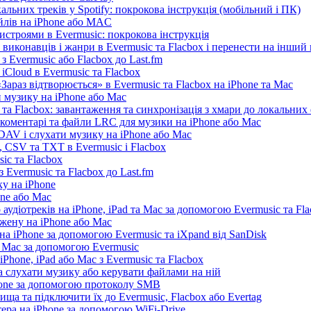
льних треків у Spotify: покрокова інструкція (мобільний і ПК)
айлів на iPhone або MAC
истроями в Evermusic: покрокова інструкція
 виконавців і жанри в Evermusic та Flacbox і перенести на інший
 Evermusic або Flacbox до Last.fm
iCloud в Evermusic та Flacbox
араз відтворюється» в Evermusic та Flacbox на iPhone та Mac
 музику на iPhone або Mac
та Flacbox: завантаження та синхронізація з хмари до локальних
, коментарі та файли LRC для музики на iPhone або Mac
AV і слухати музику на iPhone або Mac
 CSV та TXT в Evermusic і Flacbox
ic та Flacbox
 Evermusic та Flacbox до Last.fm
у на iPhone
one або Mac
 аудіотреків на iPhone, iPad та Mac за допомогою Evermusic та Fl
жену на iPhone або Mac
а iPhone за допомогою Evermusic та iXpand від SanDisk
а Mac за допомогою Evermusic
Phone, iPad або Mac з Evermusic та Flacbox
 слухати музику або керувати файлами на ній
hone за допомогою протоколу SMB
ща та підключити їх до Evermusic, Flacbox або Evertag
ера на iPhone за допомогою WiFi-Drive