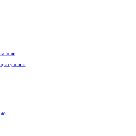
 та інше
ція гучності
рій