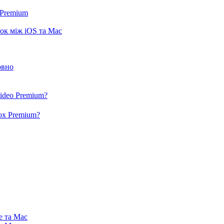
 Premium
ок між iOS та Mac
овно
video Premium?
box Premium?
e та Mac