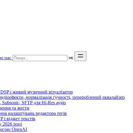
о нас
⌘
K
 DSP і живий музичний візуалізатор
 аудіоефекти, нормалізація гучності, перероблений еквалайзер
n, Subsonic, SFTP для Hi-Res аудіо
орення та жести
ення налаштувань редактора тегів
TP і віджет текстів
 2026 році
могою OpenAI