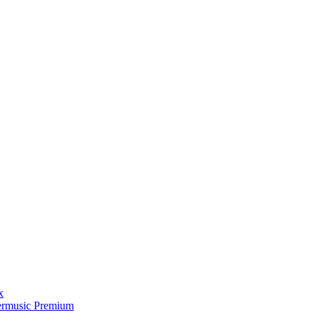
x
ermusic Premium