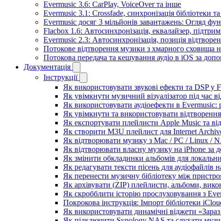
Evermusic 3.6: CarPlay, VoiceOver та інше
Evermusic 3.1: Crossfade, синхронізація бібліотеки 
Evermusic досяг 3 мільйонів завантажень: Огляд фу
Flacbox 1.6: Автосинхронізація, еквалайзер, підтр
Evermusic 2.3: Автосинхронізація, позиція відтворен
Потокове відтворення музики з хмарного сховища на
Потокова передача та кешування аудіо в iOS за до
Документація
Інструкції
Як використовувати звукові ефекти та DSP у Fla
Як увімкнути музичний візуалізатор під час ві
Як використовувати аудіоефекти в Evermusic: р
Як увімкнути та використовувати відтворення 
Як експортувати плейлисти Apple Music та ві
Як створити M3U плейлист для Internet Archive
Як відтворювати музику з Mac / PC / Linux /
Як відтворювати власну музику на iPhone за 
Як змінити обкладинки альбомів для локальних
Як редагувати тексти пісень для аудіофайлів 
Як перенести музичну бібліотеку між пристроя
Як архівувати (ZIP) плейлисти, альбоми, викон
Як скробблити історію прослуховування з Ever
Покрокова інструкція: Імпорт бібліотеки iClou
Як використовувати динамічні віджети «Зараз 
Як підключити Synology NAS та слухати музи