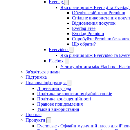
Evertag
Яка різниця між Evertag та Evertag
Оберіть свій план Premium
Спільне використання покуп
Відновлення покупок
Evertag Free
Evertag Premium
Спробуйте Premium безкошт
Що обрати?
Evervideo
Яка різниця між Evervideo та Ever
Flacbox
У чому різниця між Flacbox і Flac
Зв'яжіться з нами
Підтримка
Правова інформація
Ліцензійна угода
Політика використання файлів cookie
Політика конфіденційності
Правове повідомлення
Умови використання
Про нас
Продукти
Evermusic - Офлайн музичний плеєр для iPhon