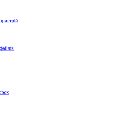
 пристрій
 файлів
acbox