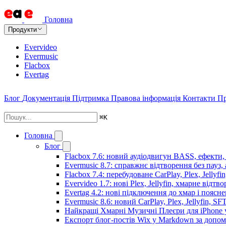
Головна
Продукти
Evervideo
Evermusic
Flacbox
Evertag
Блог
Документація
Підтримка
Правова інформація
Контакти
Пр
⌘
K
Головна
Блог
Flacbox 7.6: новий аудіодвигун BASS, ефекти,
Evermusic 8.7: справжнє відтворення без пауз,
Flacbox 7.4: перебудоване CarPlay, Plex, Jellyfi
Evervideo 1.7: нові Plex, Jellyfin, хмарне відтв
Evertag 4.2: нові підключення до хмар і поясн
Evermusic 8.6: новий CarPlay, Plex, Jellyfin, SF
Найкращі Хмарні Музичні Плеєри для iPhone у
Експорт блог-постів Wix у Markdown за допо