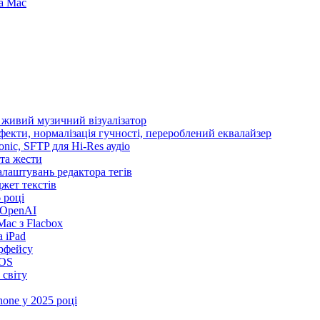
та Mac
і живий музичний візуалізатор
ефекти, нормалізація гучності, перероблений еквалайзер
sonic, SFTP для Hi-Res аудіо
 та жести
налаштувань редактора тегів
іджет текстів
 році
 OpenAI
ac з Flacbox
 iPad
ерфейсу
iOS
 світу
one у 2025 році