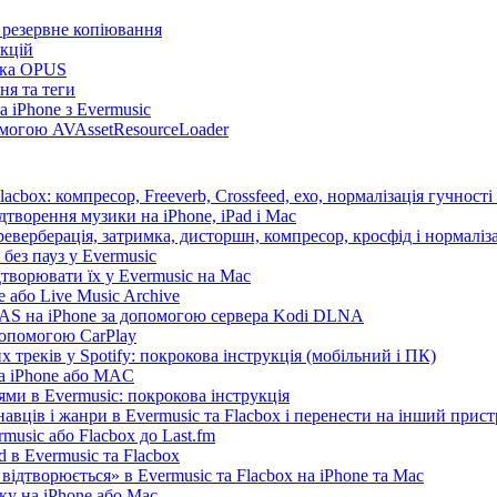
та резервне копіювання
нкцій
имка OPUS
ня та теги
 iPhone з Evermusic
помогою AVAssetResourceLoader
cbox: компресор, Freeverb, Crossfeed, ехо, нормалізація гучності
дтворення музики на iPhone, iPad і Mac
еверберація, затримка, дисторшн, компресор, кросфід і нормаліза
без пауз у Evermusic
дтворювати їх у Evermusic на Mac
 або Live Music Archive
 NAS на iPhone за допомогою сервера Kodi DLNA
допомогою CarPlay
 треків у Spotify: покрокова інструкція (мобільний і ПК)
на iPhone або MAC
ми в Evermusic: покрокова інструкція
авців і жанри в Evermusic та Flacbox і перенести на інший прист
music або Flacbox до Last.fm
d в Evermusic та Flacbox
відтворюється» в Evermusic та Flacbox на iPhone та Mac
ку на iPhone або Mac