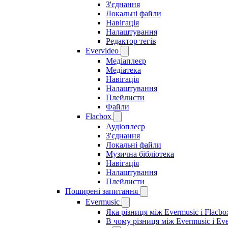
З'єднання
Локальні файли
Навігація
Налаштування
Редактор тегів
Evervideo
Медіаплеєр
Медіатека
Навігація
Налаштування
Плейлисти
Файли
Flacbox
Аудіоплеєр
З'єднання
Локальні файли
Музична бібліотека
Навігація
Налаштування
Плейлисти
Поширені запитання
Evermusic
Яка різниця між Evermusic і Flacbo
В чому різниця між Evermusic і Ev