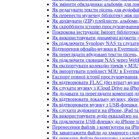
Як змінити обкладинки альбомів для лока
Як редагувати тексти пісень для аудіоф
Як перенести музичну бібліотеку між пр
Як архівувати (ZIP) плейлисти, альбоми,
Як скробблити історію прослуховування з
Покрокова інструкція: Імпорт бібліотеки 
Як використовувати динамічні віджети «З
Як підключити Synology NAS та слухати
Відтворення офлайн-музики в Evermusic 
Як переглядати вбудовані тексти пісень
Як підключити сховище NAS через WebD
Як експортувати колекцію треків у M3U,
Як імпортувати плейлист M3U в Evermus
Експорт повної історії прослуховування з
Як відтворювати FLAC (без втрат) музик
Як слухати музику з iCloud Drive на iPh
Як додавати та переглядати коментарі до
Як відтворювати локальну музику, збере
Як відтворювати музику з USB-флешки н
Як слухати аудіокниги на iPhone, iPad т
Як використовувати аудіо еквалайзер на i
Як підключити USB-флешку до iPhone та
Перенесення файлів з комп'ютера на iP
Як завантажити файли до хмарного схови
Як передати файли бездротово з комп'ют