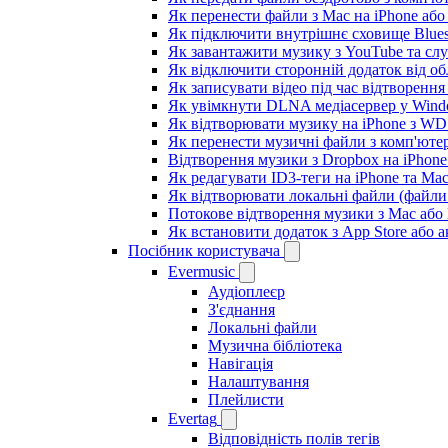
Як перенести файли з Mac на iPhone або
Як підключити внутрішнє сховище Blues
Як завантажити музику з YouTube та сл
Як відключити сторонній додаток від об
Як записувати відео під час відтворення
Як увімкнути DLNA медіасервер у Windo
Як відтворювати музику на iPhone з W
Як перенести музичні файли з комп'ютер
Відтворення музики з Dropbox на iPhon
Як редагувати ID3-теги на iPhone та Ma
Як відтворювати локальні файли (файли 
Потокове відтворення музики з Mac або
Як встановити додаток з App Store або
Посібник користувача
Evermusic
Аудіоплеєр
З'єднання
Локальні файли
Музична бібліотека
Навігація
Налаштування
Плейлисти
Evertag
Відповідність полів тегів