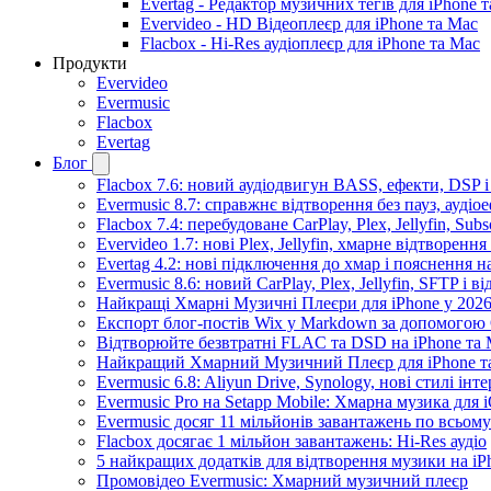
Evertag - Редактор музичних тегів для iPhone 
Evervideo - HD Відеоплеєр для iPhone та Mac
Flacbox - Hi-Res аудіоплеєр для iPhone та Mac
Продукти
Evervideo
Evermusic
Flacbox
Evertag
Блог
Flacbox 7.6: новий аудіодвигун BASS, ефекти, DSP 
Evermusic 8.7: справжнє відтворення без пауз, аудіо
Flacbox 7.4: перебудоване CarPlay, Plex, Jellyfin, Sub
Evervideo 1.7: нові Plex, Jellyfin, хмарне відтворення
Evertag 4.2: нові підключення до хмар і пояснення 
Evermusic 8.6: новий CarPlay, Plex, Jellyfin, SFTP і в
Найкращі Хмарні Музичні Плеєри для iPhone у 2026
Експорт блог-постів Wix у Markdown за допомогою
Відтворюйте безвтратні FLAC та DSD на iPhone та M
Найкращий Хмарний Музичний Плеєр для iPhone та
Evermusic 6.8: Aliyun Drive, Synology, нові стилі інт
Evermusic Pro на Setapp Mobile: Хмарна музика для 
Evermusic досяг 11 мільйонів завантажень по всьому
Flacbox досягає 1 мільйон завантажень: Hi-Res аудіо
5 найкращих додатків для відтворення музики на iPh
Промовідео Evermusic: Хмарний музичний плеєр