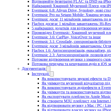
Відтворюйте безвтратні FLAC та DSD на iPhon
Найкращий Хмарний Музичний Плеєр для iPho
Evermusic 6.8: Aliyun Drive, Synology, нові сти
Evermusic Pro на Setapp Mobile: Хмарна музик
Evermusic досяг 11 мільйонів завантажень по в
Flacbox досягає 1 мільйон завантажень: Hi-Res
5 найкращих додатків для відтворення музики 
Промовідео Evermusic: Хмарний музичний пл
Evermusic 3.6: CarPlay, VoiceOver та інше
Evermusic 3.1: Crossfade, синхронізація бібліо
Evermusic досяг 3 мільйонів завантажень: Огл
Flacbox 1.6: Автосинхронізація, еквалайзер, 
Evermusic 2.3: Автосинхронізація, позиція від
Потокове відтворення музики з хмарного схов
Потокова передача та кешування аудіо в iOS 
Документація
Інструкції
Як використовувати звукові ефекти та DSP
Як увімкнути музичний візуалізатор під 
Як використовувати аудіоефекти в Evermu
Як увімкнути та використовувати відтво
Як експортувати плейлисти Apple Music 
Як створити M3U плейлист для Internet A
Як відтворювати музику з Mac / PC / Li
Як відтворювати власну музику на iPho