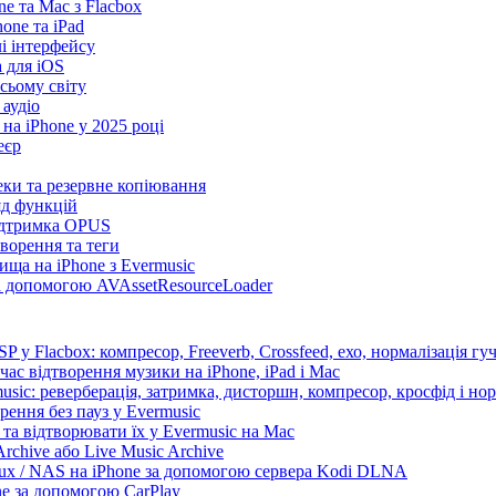
e та Mac з Flacbox
ne та iPad
лі інтерфейсу
а для iOS
сьому світу
 аудіо
на iPhone у 2025 році
еєр
теки та резервне копіювання
яд функцій
підтримка OPUS
творення та теги
ища на iPhone з Evermusic
за допомогою AVAssetResourceLoader
 у Flacbox: компресор, Freeverb, Crossfeed, ехо, нормалізація гуч
час відтворення музики на iPhone, iPad і Mac
sic: реверберація, затримка, дисторшн, компресор, кросфід і нор
рення без пауз у Evermusic
та відтворювати їх у Evermusic на Mac
rchive або Live Music Archive
nux / NAS на iPhone за допомогою сервера Kodi DLNA
ne за допомогою CarPlay